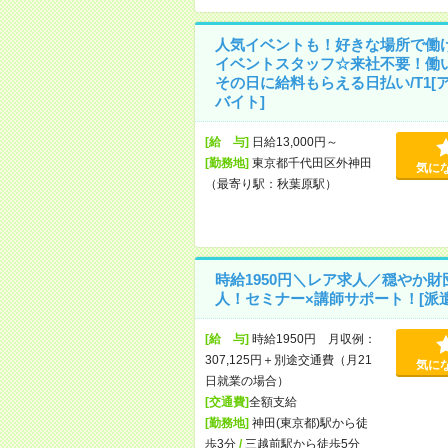
人気イベントも！好きな場所で働
イベントスタッフ☆来社不要！働
その日に給料もらえる日払い/T1[
バイト]
[給 与]
日給13,000円～
[勤務地]
東京都千代田区外神田
気に
（最寄り駅：秋葉原駅）
時給1950円＼レア求人／穏やか財
人！セミナー×講師サポート！[派遣
[給 与]
時給1950円 月収例：
307,125円＋別途交通費（月21
気に
日就業の場合）
[交通費]
全額支給
[勤務地]
神田(東京都)駅から徒
歩3分
/
三越前駅から徒歩5分