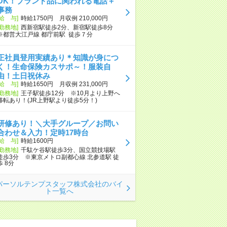
OK！ブランド品に関われる電話＋
事務
[給 与]
時給1750円 月収例 210,000円
[勤務地]
西新宿駅徒歩2分、新宿駅徒歩8分
※都営大江戸線 都庁前駅 徒歩７分
正社員登用実績あり＊知識が身につ
く！生命保険カスサポ～！服装自
由！土日祝休み
[給 与]
時給1650円 月収例 231,000円
[勤務地]
王子駅徒歩12分 ※10月より上野へ
移転あり！(JR上野駅より徒歩5分！)
研修あり！＼大手グループ／お問い
合わせ＆入力！定時17時台
[給 与]
時給1600円
[勤務地]
千駄ケ谷駅徒歩3分、国立競技場駅
徒歩3分 ※東京メトロ副都心線 北参道駅 徒
歩 8分
パーソルテンプスタッフ株式会社のバイ
ト一覧へ