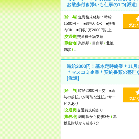
お散歩付き添いも仕事の1つ[派遣]
[給 与]
無資格未経験：時給
1500円～ ■週払いOK ■扶養
気に
内OK ■日収1万2000円以上
[交通費]
交通費全額支給
[勤務地]
巣鴨駅
/
目白駅
/
北池
袋駅
/
…
時給2000円！基本定時終業＊11月
＊マスコミ企業＊契約書類の整理
[派遣]
[給 与]
時給2000円＋交 ■給
与の前払いが可能な速払いサー
気に
ビスあり
[交通費]
交通費支給あり
[勤務地]
麹町駅から徒歩3分
/
赤
坂見附駅から徒歩7分