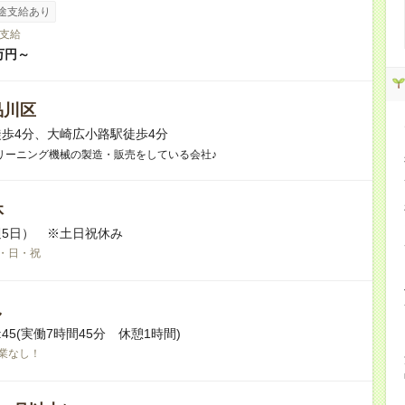
途支給あり
支給
万円～
品川区
歩4分、大崎広小路駅徒歩4分
リーニング機械の製造・販売をしている会社♪
休
5日） ※土日祝休み
・日・祝
し
17:45(実働7時間45分 休憩1時間)
業なし！