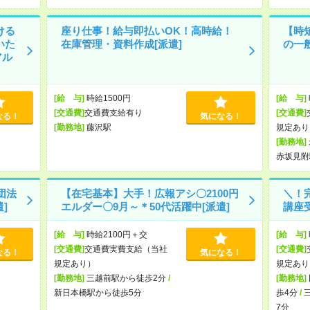
ける
座り仕事！給与即払いOK！高時給！
【時
いた
在庫管理・資料作成[派遣]
の一般
アル
[給 与]
時給1500円
[給 与]
[交通費]
交通費支給有り
[交通費]
なる！
気になる！
[勤務地]
藤沢駅
規定あり
[勤務地]
赤坂見附
団法
【在宅基本】大手！広報アシ〇2100円
＼！
]
エルダー〇9月～＊50代活躍中[派遣]
講座受
[給 与]
時給2100円＋交
[給 与]
[交通費]
交通費実費支給（当社
[交通費]
なる！
気になる！
規定あり）
規定あり
[勤務地]
三越前駅から徒歩2分
/
[勤務地]
新日本橋駅から徒歩5分
歩4分
/
7分