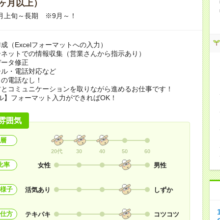
ヶ月以上）
09月上旬～長期 ※9月～！
成（Excelフォーマットへの入力）
ーネットでの情報収集（営業さんから指示あり）
データ修正
ール・電話対応など
らの電話なし！
方とコミュニケーションを取りながら進めるお仕事です！
ル】フォーマット入力ができればOK！
雰囲気
層
20代
30
40
50
60
比率
女性
男性
様子
活気あり
しずか
仕方
テキパキ
コツコツ