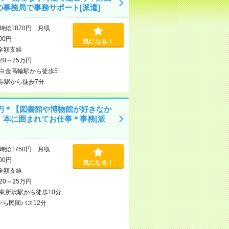
の事務局で事務サポート[派遣]
時給1870円 月収
100円
気になる！
全額支給
20～25万円
白金高輪駅から徒歩5
寺駅から徒歩7分
50円＊【図書館や博物館が好きなか
】本に囲まれてお仕事＊事務[派
時給1750円 月収
000円
気になる！
全額支給
20～25万円
東所沢駅から徒歩10分
から民間バス12分