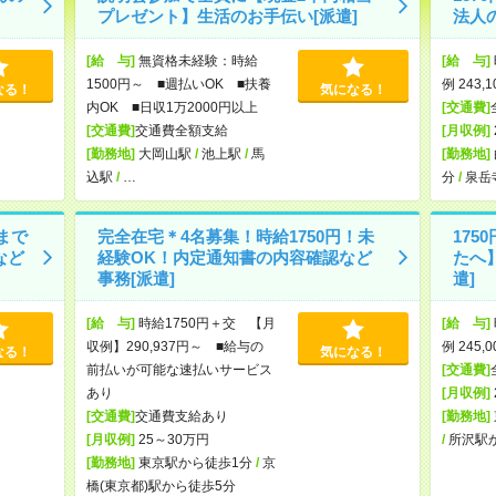
プレゼント】生活のお手伝い[派遣]
法人
[給 与]
無資格未経験：時給
[給 与]
1500円～ ■週払いOK ■扶養
例 243,
なる！
気になる！
内OK ■日収1万2000円以上
[交通費]
[交通費]
交通費全額支給
[月収例]
[勤務地]
大岡山駅
/
池上駅
/
馬
[勤務地]
込駅
/
…
分
/
泉岳
まで
完全在宅＊4名募集！時給1750円！未
17
など
経験OK！内定通知書の内容確認など
たへ
事務[派遣]
遣]
[給 与]
時給1750円＋交 【月
[給 与]
収例】290,937円～ ■給与の
例 245,
なる！
気になる！
前払いが可能な速払いサービス
[交通費]
あり
[月収例]
[交通費]
交通費支給あり
[勤務地]
[月収例]
25～30万円
/
所沢駅
[勤務地]
東京駅から徒歩1分
/
京
橋(東京都)駅から徒歩5分