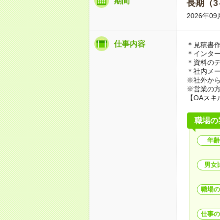
期間
長期（3
2026年
仕事内容
＊見積書作
＊インタ
＊資料の
＊社内メ
※社外か
※営業の
【OAスキ
職場の
年齢
男女
職場の
仕事の