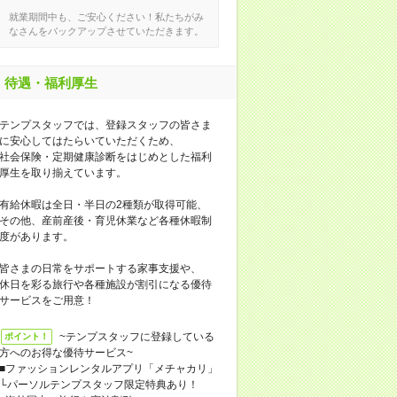
就業期間中も、ご安心ください！私たちがみ
なさんをバックアップさせていただきます。
待遇・福利厚生
テンプスタッフでは、登録スタッフの皆さま
に安心してはたらいていただくため、
社会保険・定期健康診断をはじめとした福利
厚生を取り揃えています。
有給休暇は全日・半日の2種類が取得可能、
その他、産前産後・育児休業など各種休暇制
度があります。
皆さまの日常をサポートする家事支援や、
休日を彩る旅行や各種施設が割引になる優待
サービスをご用意！
~テンプスタッフに登録している
ポイント！
方へのお得な優待サービス~
■ファッションレンタルアプリ「メチャカリ」
└パーソルテンプスタッフ限定特典あり！