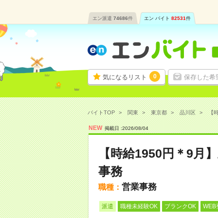
エン派遣
74686
件
エン バイト
82531
件
0
気になるリスト
保存した希
バイトTOP
関東
東京都
品川区
【時
NEW
掲載日 :
2026
/
08
/
04
【時給1950円＊9
事務
営業事務
職種：
派遣
職種未経験OK
ブランクOK
WEB