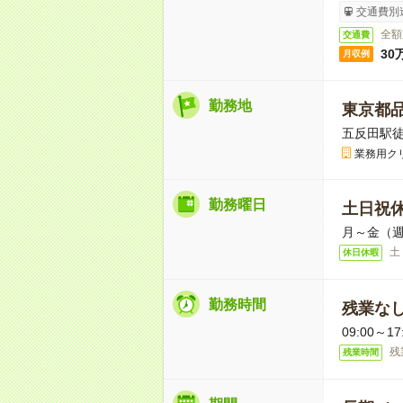
交通費別
全額
交通費
30
月収例
勤務地
東京都
五反田駅徒
業務用ク
勤務曜日
土日祝
月～金（週
土
休日休暇
勤務時間
残業な
09:00～
残
残業時間