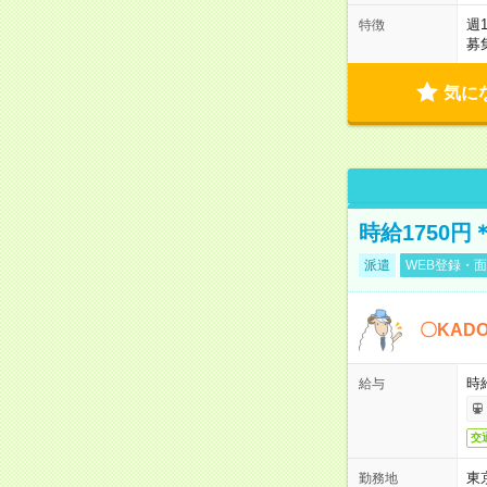
週
特徴
募
気に
時給1750
派遣
WEB登録・面
〇KAD
時給
給与
交
東
勤務地