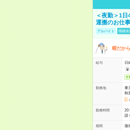
＜夜勤＞1日
運搬のお仕
アルバイト
職種未
暇だか
日
給与
交
東
勤務地
秋
2
勤務時間
談
激
期間