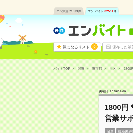
エン派遣
71573
件
エン バイト
82531
件
0
気になるリスト
保存した希
バイトTOP
関東
東京都
港区
180
掲載日 :
2026
/
07
/
06
1800
営業サ
派遣
職種未経