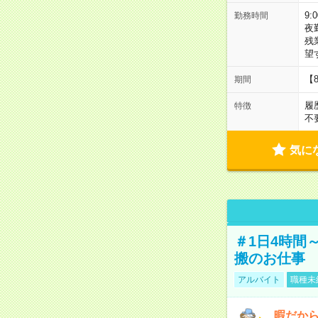
9:
勤務時間
夜
残
望
【
期間
履
特徴
不
気に
＃1日4時間
搬のお仕事
アルバイト
職種未
暇だか