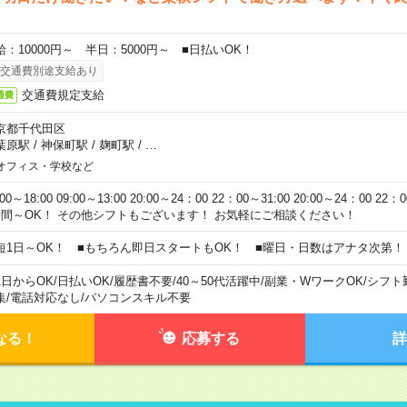
給：10000円～ 半日：5000円～ ■日払いOK！
交通費別途支給あり
交通費規定支給
通費
京都千代田区
葉原駅
/
神保町駅
/
麹町駅
/
…
オフィス・学校など
:00～18:00 09:00～13:00 20:00～24：00 22：00～31:00 20:00～24：00 2
時間～OK！ その他シフトもございます！ お気軽にご相談ください！
短1日～OK！ ■もちろん即日スタートもOK！ ■曜日・日数はアナタ次第！
1日からOK
/
日払いOK
/
履歴書不要
/
40～50代活躍中
/
副業・WワークOK
/
シフト
集
/
電話対応なし
/
パソコンスキル不要
なる！
応募する
詳