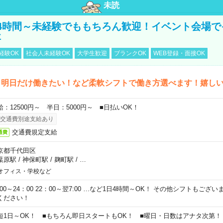
未読
4時間～未経験でももちろん歓迎！イベント会場で
事
経験OK
社会人未経験OK
大学生歓迎
ブランクOK
WEB登録・面接OK
ら明日だけ働きたい！など柔軟シフトで働き方選べます！嬉し
給：12500円～ 半日：5000円～ ■日払いOK！
交通費別途支給あり
交通費規定支給
通費
京都千代田区
葉原駅
/
神保町駅
/
麹町駅
/
…
オフィス・学校など
0:00～24：00 22：00～翌7:00 …など1日4時間～OK！ その他シフトもござ
ください！
短1日～OK！ ■もちろん即日スタートもOK！ ■曜日・日数はアナタ次第！