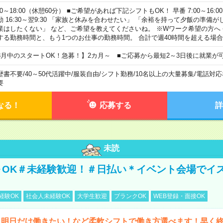
00～18:00（休憩60分） ■ご希望があれば下記シフトもOK！ 早番 7:00～16:00 遅
勤 16:30～翌9:30 「家族と休みを合わせたい」 「余裕を持って夕飯の準備
業はしたくない」 など、ご希望を教えてくださいね。 ※Wワーク希望の方へ
する勤務時間と、もう1つのお仕事の勤務時間。 合計で週40時間を超える場
8月中のスタートOK！急募！】2カ月～ ■ご応募から最短2～3日後に就業が
歴書不要
/
40～50代活躍中
/
服装自由
/
シフト勤務
/
10名以上の大量募集
/
電話対応
要
なる！
応募する
詳
未読
～OK＃未経験歓迎！＃日払い＊イベント会場でイ
経験OK
社会人未経験OK
大学生歓迎
ブランクOK
WEB登録・面接OK
ら明日だけ働きたい！など柔軟シフトで働き方選べます！早く