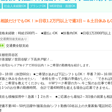
K
社会人未経験OK
ブランクOK
WEB登録・面接OK
相談だけでもOK！≫日収1.2万円以上で週3日～＆土日休みも
資格未経験：時給1500円～ ■週払いOK ■扶養内OK ■日収1万2000円以上
交通費別途支給あり
交通費全額支給
通費
京都世田谷区
軒茶屋駅
/
世田谷駅
/
下高井戸駅
/
…
≪自宅からドアtoドアで30分以内！≫ご希望の勤務地を紹介します。
00～18:00（休憩60分） ■ご希望があれば下記シフトもOK！ 早番 7:00～16:00 遅
家族と休みを合わせたい」 「余裕を持って夕飯の準備がしたい」 「できれば
ど、ご希望を教えてくださいね。 ※Wワーク希望の方へ 今ご覧のお仕事で希
う1つのお仕事の勤務時間。 合計で週40時間を超える場合は応募できません。
現在も積極採用中！急募！】2カ月～ ■ご応募から最短2～3日後の就業も相
歴書不要
/
40～50代活躍中
/
服装自由
/
シフト勤務
/
10名以上の大量募集
/
電話対応
要