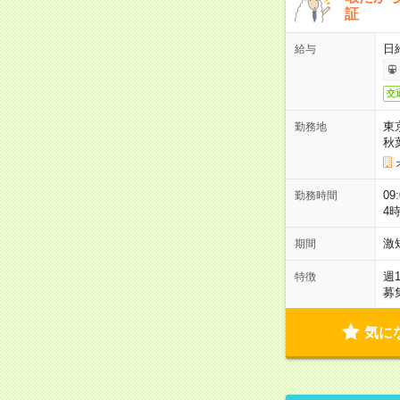
証
日
給与
交
東
勤務地
秋
09
勤務時間
4
激
期間
週
特徴
募
気に