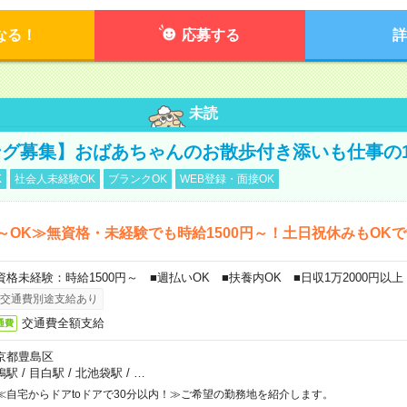
なる！
応募する
詳
未読
グ募集】おばあちゃんのお散歩付き添いも仕事の
K
社会人未経験OK
ブランクOK
WEB登録・面接OK
～OK≫無資格・未経験でも時給1500円～！土日祝休みもOK
資格未経験：時給1500円～ ■週払いOK ■扶養内OK ■日収1万2000円以上
交通費別途支給あり
交通費全額支給
通費
京都豊島区
鴨駅
/
目白駅
/
北池袋駅
/
…
≪自宅からドアtoドアで30分以内！≫ご希望の勤務地を紹介します。