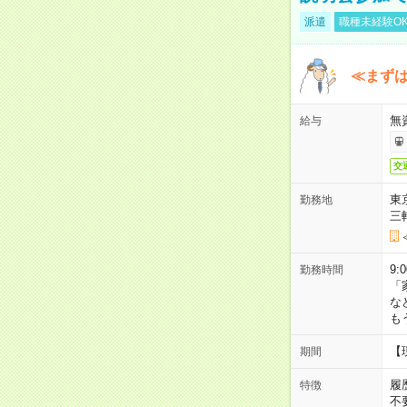
派遣
職種未経験O
≪まずは
無
給与
交
東
勤務地
三
9:
勤務時間
「
な
も
【
期間
履
特徴
不