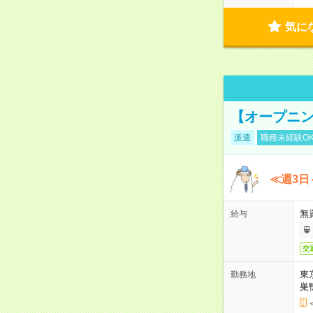
気に
【オープニン
派遣
職種未経験O
≪週3日
無
給与
交
東
勤務地
巣