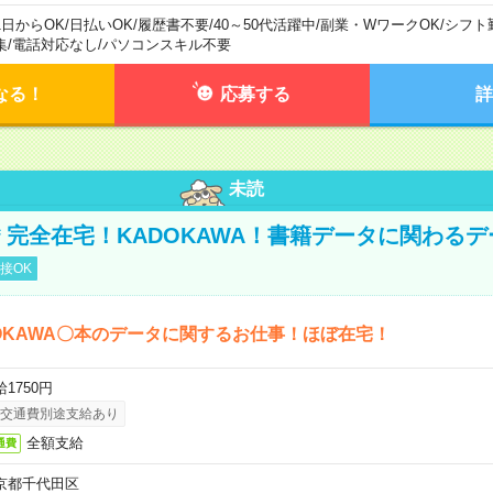
1日からOK
/
日払いOK
/
履歴書不要
/
40～50代活躍中
/
副業・WワークOK
/
シフト
集
/
電話対応なし
/
パソコンスキル不要
なる！
応募する
詳
未読
円＊完全在宅！KADOKAWA！書籍データに関わる
接OK
OKAWA〇本のデータに関するお仕事！ほぼ在宅！
1750円
交通費別途支給あり
全額支給
通費
京都千代田区