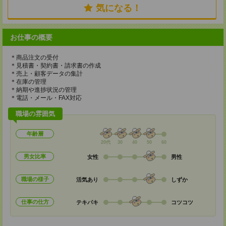
気になる！
お仕事の概要
＊商品注文の受付
＊見積書・契約書・請求書の作成
＊売上・顧客データの集計
＊在庫の管理
＊納期や進捗状況の管理
＊電話・メール・FAX対応
職場の雰囲気
年齢層
20代
30
40
50
60
男女比率
女性
男性
職場の様子
活気あり
しずか
仕事の仕方
テキパキ
コツコツ