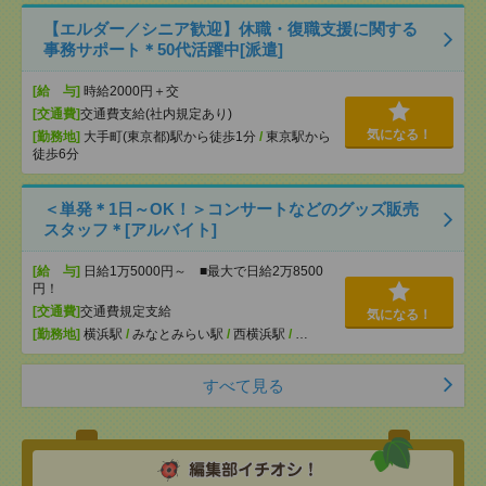
【エルダー／シニア歓迎】休職・復職支援に関する
事務サポート＊50代活躍中[派遣]
[給 与]
時給2000円＋交
[交通費]
交通費支給(社内規定あり)
気になる！
[勤務地]
大手町(東京都)駅から徒歩1分
/
東京駅から
徒歩6分
＜単発＊1日～OK！＞コンサートなどのグッズ販売
スタッフ＊[アルバイト]
[給 与]
日給1万5000円～ ■最大で日給2万8500
円！
[交通費]
交通費規定支給
気になる！
[勤務地]
横浜駅
/
みなとみらい駅
/
西横浜駅
/
…
すべて見る