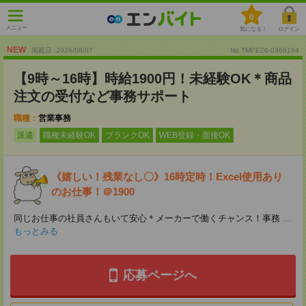
0
メニュー
気になる！
ログイン
NEW
掲載日 :2026
/
08
/
07
No.TMPE26-0366194
【9時～16時】時給1900円！未経験OK＊商品
注文の受付など事務サポート
職種：
営業事務
派遣
職種未経験OK
ブランクOK
WEB登録・面接OK
《嬉しい！残業なし〇》16時定時！Excel使用あり
のお仕事！＠1900
同じお仕事の社員さんもいて安心＊メーカーで働くチャンス！事務
...
もっとみる
応募ページへ