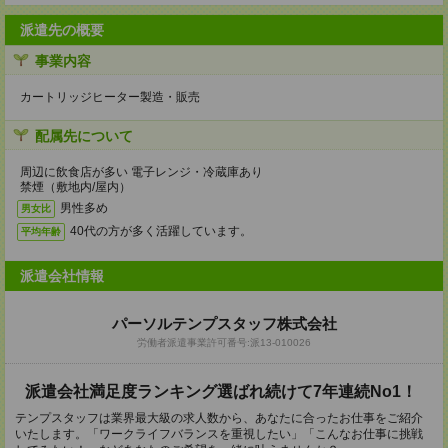
派遣先の概要
事業内容
カートリッジヒーター製造・販売
配属先について
周辺に飲食店が多い 電子レンジ・冷蔵庫あり
禁煙（敷地内/屋内）
男性多め
男女比
40代の方が多く活躍しています。
平均年齢
派遣会社情報
パーソルテンプスタッフ株式会社
労働者派遣事業許可番号:派13-010026
派遣会社満足度ランキング選ばれ続けて7年連続No1！
テンプスタッフは業界最大級の求人数から、あなたに合ったお仕事をご紹介
いたします。「ワークライフバランスを重視したい」「こんなお仕事に挑戦