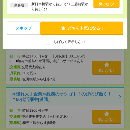
～ ■給与の前払いが可能な速払いサービスあり
を保証するものではありません。※給
新日本橋駅から徒歩3分 / 三越前駅か
気になる!
勤務地
与即受取りサービス利用可（利用条件
[交通費]
交通費支給あり
ら徒歩1分
有）
[月収例]
30万円～
気になる！
[勤務地]
飯田橋駅から徒歩1分
/
九段下駅から徒歩
14分
スキップ
どちらも気になる！
時給1750円！人気の学校勤務＊基本16時まで＊書類
しばらく表示しない
の封入など学校事務！12月迄[派遣]
[給 与]
時給1750円＋交 【月収例】301,875円
～ ■給与の前払いが可能な速払いサービスあり
[交通費]
交通費支給あり
気になる！
[月収例]
30万円～
[勤務地]
飯田橋駅から徒歩7分
≪憧れ大手企業≫総務のオシゴト！のびのび働く！
＊50代活躍中[派遣]
[給 与]
時給1800円＋交
[交通費]
交通費実費支給（当社規定あり）
気になる！
[勤務地]
和光市駅から徒歩5分