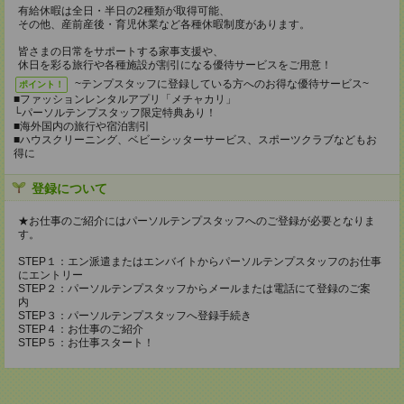
有給休暇は全日・半日の2種類が取得可能、
その他、産前産後・育児休業など各種休暇制度があります。
皆さまの日常をサポートする家事支援や、
休日を彩る旅行や各種施設が割引になる優待サービスをご用意！
~テンプスタッフに登録している方へのお得な優待サービス~
ポイント！
■ファッションレンタルアプリ「メチャカリ」
└パーソルテンプスタッフ限定特典あり！
■海外国内の旅行や宿泊割引
■ハウスクリーニング、ベビーシッターサービス、スポーツクラブなどもお
得に
登録について
★お仕事のご紹介にはパーソルテンプスタッフへのご登録が必要となりま
す。
STEP１：エン派遣またはエンバイトからパーソルテンプスタッフのお仕事
にエントリー
STEP２：パーソルテンプスタッフからメールまたは電話にて登録のご案
内
STEP３：パーソルテンプスタッフへ登録手続き
STEP４：お仕事のご紹介
STEP５：お仕事スタート！