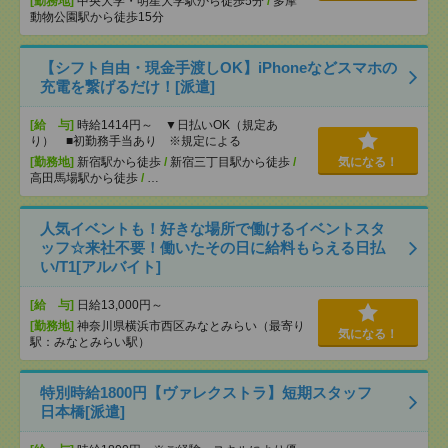
[勤務地]
中央大学・明星大学駅から徒歩5分
/
多摩
動物公園駅から徒歩15分
【シフト自由・現金手渡しOK】iPhoneなどスマホの
充電を繋げるだけ！[派遣]
[給 与]
時給1414円～ ▼日払いOK（規定あ
り） ■初勤務手当あり ※規定による
[勤務地]
新宿駅から徒歩
/
新宿三丁目駅から徒歩
/
気になる！
高田馬場駅から徒歩
/
…
人気イベントも！好きな場所で働けるイベントスタ
ッフ☆来社不要！働いたその日に給料もらえる日払
い/T1[アルバイト]
[給 与]
日給13,000円～
[勤務地]
神奈川県横浜市西区みなとみらい（最寄り
気になる！
駅：みなとみらい駅）
特別時給1800円【ヴァレクストラ】短期スタッフ
日本橋[派遣]