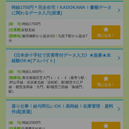
時給1750円＊完全在宅！KADOKAWA！書籍データ
に関わるデータ入力[派遣]
[給 与]
時給1750円
[交通費]
全額支給
気になる！
[勤務地]
飯田橋駅から徒歩3分
/
九段下駅から徒歩7
分
《日本赤十字社で災害寄付データ入力》★急募★未
経験OK★[アルバイト]
[給 与]
時給1,400円～
[勤務地]
東京都港区芝大門１－１－３（最寄り駅：
JR山手線・京浜東北線「浜松町」駅/都営大江戸
気になる！
線・都営浅草線「⼤⾨」駅/都営三田線「御成⾨」
駅）
座り仕事！給与即払いOK！高時給！在庫管理・資料
作成[派遣]
[給 与]
時給1500円
[交通費]
交通費支給有り