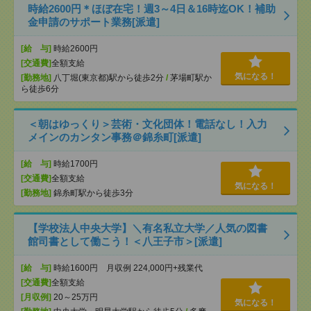
時給2600円＊ほぼ在宅！週3～4日＆16時迄OK！補助
金申請のサポート業務[派遣]
[給 与]
時給2600円
[交通費]
全額支給
気になる！
[勤務地]
八丁堀(東京都)駅から徒歩2分
/
茅場町駅か
ら徒歩6分
＜朝はゆっくり＞芸術・文化団体！電話なし！入力
メインのカンタン事務＠錦糸町[派遣]
[給 与]
時給1700円
[交通費]
全額支給
気になる！
[勤務地]
錦糸町駅から徒歩3分
【学校法人中央大学】＼有名私立大学／人気の図書
館司書として働こう！＜八王子市＞[派遣]
[給 与]
時給1600円 月収例 224,000円+残業代
[交通費]
全額支給
[月収例]
20～25万円
気になる！