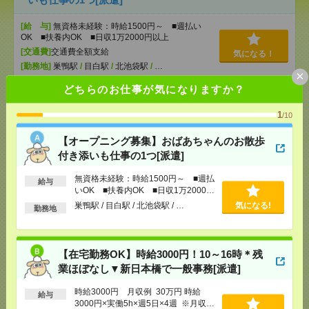
[給 与]
無資格未経験：時給1500円～ ■週払い
OK ■扶養内OK ■日収1万2000円以上
[交通費]
交通費全額支給
気になる！
[勤務地]
巣鴨駅
/
目白駅
/
北池袋駅
/
…
×
どちらのお仕事が気になりますか？
【在宅勤務OK】時給3000円！10～16時＊残業ほぼな
し▼新日本橋で一般事務[派遣]
1
/10
【オープニング募集】おばあちゃんのお散歩
[給 与]
時給3000円 月収例 30万円 時給3000円×
実働5h×週5日×4週 ※月収例を保証するものではあ
付き添いも仕事の1つ[派遣]
りません。※給与即受取りサービス利用可（利用条
件有）
無資格未経験：時給1500円～ ■週払
給与
[交通費]
1ヶ月3万円を上限として実費支給
いOK ■扶養内OK ■日収1万2000円
気になる！
以上
[月収例]
30万円～
巣鴨駅 / 目白駅 / 北池袋駅 / …
気になる!
勤務地
[勤務地]
新日本橋駅から徒歩3分
/
三越前駅から徒
歩1分
【在宅勤務OK】時給3000円！10～16時＊残
時給1850円＊返却済みICカードと貸出カードの管理
業ほぼなし▼新日本橋で一般事務[派遣]
など入館対応などの受付！[派遣]
時給3000円 月収例 30万円 時給
給与
[給 与]
時給1850円＋交 【月収例】403,916円
3000円×実働5h×週5日×4週 ※月収例