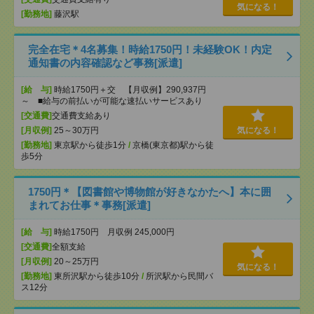
気になる！
[勤務地]
藤沢駅
完全在宅＊4名募集！時給1750円！未経験OK！内定
通知書の内容確認など事務[派遣]
[給 与]
時給1750円＋交 【月収例】290,937円
～ ■給与の前払いが可能な速払いサービスあり
[交通費]
交通費支給あり
[月収例]
25～30万円
気になる！
[勤務地]
東京駅から徒歩1分
/
京橋(東京都)駅から徒
歩5分
1750円＊【図書館や博物館が好きなかたへ】本に囲
まれてお仕事＊事務[派遣]
[給 与]
時給1750円 月収例 245,000円
[交通費]
全額支給
[月収例]
20～25万円
気になる！
[勤務地]
東所沢駅から徒歩10分
/
所沢駅から民間バ
ス12分