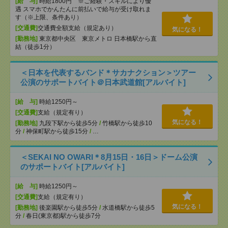
[給 与]
時給1800円 ※ご経験・スキルにより優
遇 スマホでかんたんに前払いで給与が受け取れま
す（※上限、条件あり）
[交通費]
交通費全額支給（規定あり）
気になる！
[勤務地]
東京都中央区 東京メトロ 日本橋駅から直
結（徒歩1分）
＜日本を代表するバンド＊サカナクション＞ツアー
公演のサポートバイト＠日本武道館[アルバイト]
[給 与]
時給1250円～
[交通費]
支給（規定有り）
気になる！
[勤務地]
九段下駅から徒歩5分
/
竹橋駅から徒歩10
分
/
神保町駅から徒歩15分
/
…
＜SEKAI NO OWARI＊8月15日・16日＞ドーム公演
のサポートバイト[アルバイト]
[給 与]
時給1250円～
[交通費]
支給（規定有り）
気になる！
[勤務地]
後楽園駅から徒歩5分
/
水道橋駅から徒歩5
分
/
春日(東京都)駅から徒歩7分