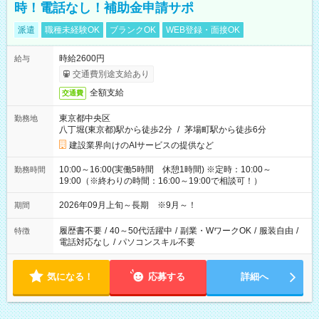
時！電話なし！補助金申請サポ
派遣
職種未経験OK
ブランクOK
WEB登録・面接OK
時給2600円
給与
交通費別途支給あり
全額支給
交通費
東京都中央区
勤務地
八丁堀(東京都)駅から徒歩2分
/
茅場町駅から徒歩6分
建設業界向けのAIサービスの提供など
10:00～16:00(実働5時間 休憩1時間) ※定時：10:00～
勤務時間
19:00（※終わりの時間：16:00～19:00で相談可！）
2026年09月上旬～長期 ※9月～！
期間
履歴書不要
/
40～50代活躍中
/
副業・WワークOK
/
服装自由
/
特徴
電話対応なし
/
パソコンスキル不要
気になる！
応募する
詳細へ