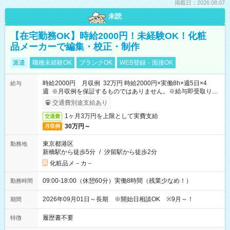
掲載日：2026.08.07
未読
【在宅勤務OK】時給2000円！未経験OK！化粧
品メーカーで編集・校正・制作
派遣
職種未経験OK
ブランクOK
WEB登録・面接OK
時給2000円 月収例 32万円 時給2000円×実働8h×週5日×4
給与
週 ※月収例を保証するものではありません。※給与即受取りサ
ービス利用可（利用条件有）
交通費別途支給あり
1ヶ月3万円を上限として実費支給
交通費
30万円～
月収例
東京都港区
勤務地
新橋駅から徒歩5分
/
汐留駅から徒歩2分
化粧品メ－カ－
09:00-18:00（休憩60分）実働8時間（残業少なめ！）
勤務時間
2026年09月01日～長期 ※開始日相談OK ※9月～！
期間
履歴書不要
特徴