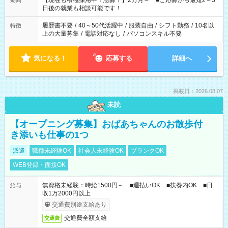
【現在も積極採用中！急募！】2カ月～ ■ご応募から最短2～3
期間
の方へ 今ご覧のお仕事で希望する勤務時間と、もう1つのお仕事
日後の就業も相談可能です！
の勤務時間。 合計で週40時間を超える場合は応募できません。
履歴書不要
/
40～50代活躍中
/
服装自由
/
シフト勤務
/
10名以
特徴
上の大量募集
/
電話対応なし
/
パソコンスキル不要
気になる！
応募する
詳細へ
掲載日：2026.08.07
未読
【オープニング募集】おばあちゃんのお散歩付
き添いも仕事の1つ
派遣
職種未経験OK
社会人未経験OK
ブランクOK
WEB登録・面接OK
無資格未経験：時給1500円～ ■週払いOK ■扶養内OK ■日
給与
収1万2000円以上
交通費別途支給あり
交通費全額支給
交通費