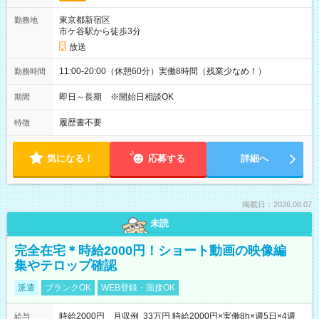
東京都新宿区
勤務地
市ケ谷駅から徒歩3分
放送
11:00-20:00（休憩60分）実働8時間（残業少なめ！）
勤務時間
即日～長期 ※開始日相談OK
期間
履歴書不要
特徴
気になる！
応募する
詳細へ
掲載日：2026.08.07
未読
完全在宅＊時給2000円！ショート動画の映像編
集やテロップ確認
派遣
ブランクOK
WEB登録・面接OK
時給2000円 月収例 33万円 時給2000円×実働8h×週5日×4週
給与