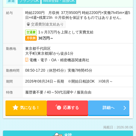
派遣
ブランクOK
WEB登録・面接OK
時給2200円 月収例 37万9500円 時給2200円×実働7h45m×週5
給与
日×4週+残業15h ※月収例を保証するものではありません。
交通費別途支給あり
1ヶ月3万円を上限として実費支給
交通費
30万円～
月収例
東京都千代田区
勤務地
大手町(東京都)駅から徒歩1分
電機・電子・OA・精密機器関連商社
08:50-17:20（休憩45分）実働7時間45分
勤務時間
2026年08月24日～長期 ※開始日相談OK ※08月～
期間
履歴書不要
/
40～50代活躍中
/
服装自由
特徴
気になる！
応募する
詳細へ
掲載日：2026.08.06
未読