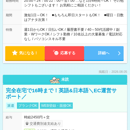
20:00～24：00 22：00～翌7:00 …など1日4時間～OK！ その他
勤務時間
シフトもございます！ お気軽にご相談ください！
激短1日～OK！ ■もちろん即日スタートもOK！ ■曜日・日数
期間
はアナタ次第！
週1日からOK
/
日払いOK
/
履歴書不要
/
40～50代活躍中
/
副
特徴
業・WワークOK
/
シフト勤務
/
10名以上の大量募集
/
電話対応
なし
/
パソコンスキル不要
気になる！
応募する
詳細へ
掲載日：2026.08.05
未読
完全在宅で16時まで！英語&日本語＼EC運営サ
ポート／
派遣
ブランクOK
WEB登録・面接OK
時給2450円＋交
給与
交通費別途支給あり