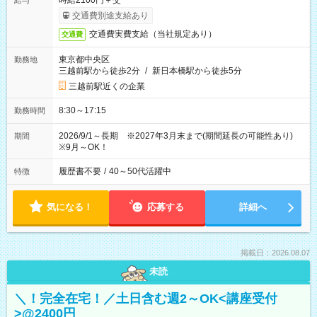
時給2100円＋交
給与
交通費別途支給あり
交通費実費支給（当社規定あり）
交通費
東京都中央区
勤務地
三越前駅から徒歩2分
/
新日本橋駅から徒歩5分
三越前駅近くの企業
8:30～17:15
勤務時間
2026/9/1～長期 ※2027年3月末まで(期間延長の可能性あり)
期間
※9月～OK！
履歴書不要
/
40～50代活躍中
特徴
気になる！
応募する
詳細へ
掲載日：2026.08.07
未読
＼！完全在宅！／土日含む週2～OK<講座受付
>@2400円