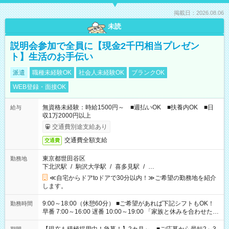
掲載日：2026.08.06
未読
説明会参加で全員に【現金2千円相当プレゼン
ト】生活のお手伝い
派遣
職種未経験OK
社会人未経験OK
ブランクOK
WEB登録・面接OK
無資格未経験：時給1500円～ ■週払いOK ■扶養内OK ■日
給与
収1万2000円以上
交通費別途支給あり
交通費全額支給
交通費
東京都世田谷区
勤務地
下北沢駅
/
駒沢大学駅
/
喜多見駅
/
…
≪自宅からドアtoドアで30分以内！≫ご希望の勤務地を紹介
します。
9:00～18:00（休憩60分） ■ご希望があれば下記シフトもOK！
勤務時間
早番 7:00～16:00 遅番 10:00～19:00 「家族と休みを合わせた
い」 「余裕を持って夕飯の準備がしたい」 「できれば残業はし
たくない」 など、ご希望を教えてくださいね。 ※Wワーク希望