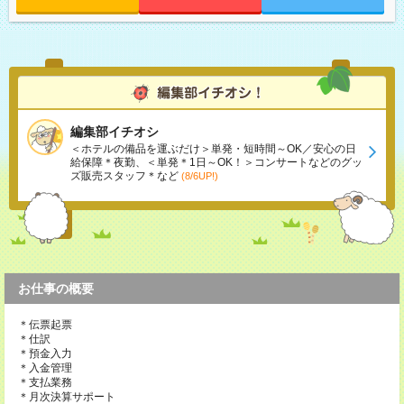
編集部イチオシ
＜ホテルの備品を運ぶだけ＞単発・短時間～OK／安心の日
給保障＊夜勤、＜単発＊1日～OK！＞コンサートなどのグッ
ズ販売スタッフ＊など
(8/6UP!)
お仕事の概要
＊伝票起票
＊仕訳
＊預金入力
＊入金管理
＊支払業務
＊月次決算サポート