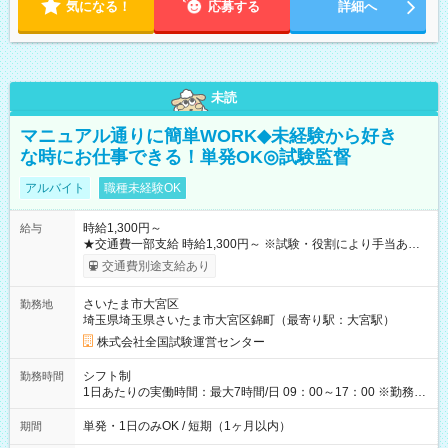
気になる！
応募する
詳細へ
未読
マニュアル通りに簡単WORK◆未経験から好き
な時にお仕事できる！単発OK◎試験監督
アルバイト
職種未経験OK
時給1,300円～
給与
★交通費一部支給 時給1,300円～ ※試験・役割により手当あり
※勤務回数により昇給あり 【即給（前払い）オプションあ
交通費別途支給あり
り！】 希望される場合、勤務から1週間ほどで給与の一部を受け
取れます。 ※手数料418円がかかります。 【過去試験日の収入
さいたま市大宮区
勤務地
例】 ・河合塾模擬試験 8:30～17:30（休憩1時間） 時給1,300円
埼玉県埼玉県さいたま市大宮区錦町（最寄り駅：大宮駅）
×8時間＝日収10,400円＋交通費 ※当日の役割により時給＋100
円の場合あり ・国家試験 7:00～13:30（休憩なし） 時給1,300
株式会社全国試験運営センター
円（役割手当＋100円）×6時間＝日収8,400円＋交通費 【試用期
間】試用期間なし
シフト制
勤務時間
1日あたりの実働時間：最大7時間/日 09：00～17：00 ※勤務時
間は 試験により異なります。
単発・1日のみOK / 短期（1ヶ月以内）
期間