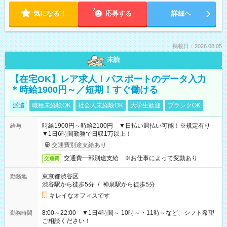
気になる！
応募する
詳細へ
掲載日：2026.08.05
未読
【在宅OK】レア求人！パスポートのデータ入力
＊時給1900円～／短期！すぐ働ける
派遣
職種未経験OK
社会人未経験OK
大学生歓迎
ブランクOK
時給1900円～時給2100円 ▼日払い週払い可能！※規定有り
給与
▼1日6時間勤務で日収1万以上！
交通費別途支給あり
交通費一部別途支給 ※お仕事によって変動あり
交通費
東京都渋谷区
勤務地
渋谷駅から徒歩5分
/
神泉駅から徒歩5分
キレイなオフィスです
8:00～22:00 ▼1日4時間～ 10時～・11時～など、シフト希望
勤務時間
ご相談ください！