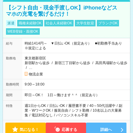
【シフト自由・現金手渡しOK】iPhoneなどス
マホの充電を繋げるだけ！
派遣
職種未経験OK
社会人未経験OK
大学生歓迎
ブランクOK
WEB登録・面接OK
時給1414円～ ▼日払いOK（規定あり） ■初勤務手当あり
給与
※規定による
東京都新宿区
勤務地
新宿駅から徒歩
/
新宿三丁目駅から徒歩
/
高田馬場駅から徒歩
/
…
物流企業
9:00～18:00
勤務時間
即日～OK！ 1日～働けます＾＾（規定あり）
期間
週1日からOK
/
日払いOK
/
履歴書不要
/
40～50代活躍中
/
副
特徴
業・WワークOK
/
服装自由
/
シフト勤務
/
10名以上の大量募
集
/
電話対応なし
/
パソコンスキル不要
気になる！
応募する
詳細へ