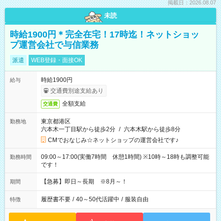
掲載日：2026.08.07
未読
時給1900円＊完全在宅！17時迄！ネットショッ
プ運営会社で与信業務
派遣
WEB登録・面接OK
時給1900円
給与
交通費別途支給あり
全額支給
交通費
東京都港区
勤務地
六本木一丁目駅から徒歩2分
/
六本木駅から徒歩8分
CMでおなじみ☆ネットショップの運営会社です♪
09:00～17:00(実働7時間 休憩1時間) ※10時～18時も調整可能
勤務時間
です！
【急募】即日～長期 ※8月～！
期間
履歴書不要
/
40～50代活躍中
/
服装自由
特徴