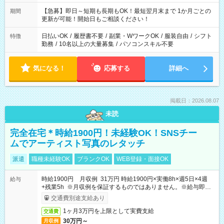
【急募】即日～短期も長期もOK！最短翌月末まで 1か月ごとの
期間
更新が可能！開始日もご相談ください！
日払いOK
/
履歴書不要
/
副業・WワークOK
/
服装自由
/
シフト
特徴
勤務
/
10名以上の大量募集
/
パソコンスキル不要
気になる！
応募する
詳細へ
掲載日：2026.08.07
未読
完全在宅＊時給1900円！未経験OK！SNSチー
ムでアーティスト写真のレタッチ
派遣
職種未経験OK
ブランクOK
WEB登録・面接OK
時給1900円 月収例 31万円 時給1900円×実働8h×週5日×4週
給与
+残業5h ※月収例を保証するものではありません。※給与即受
取りサービス利用可（利用条件有）
交通費別途支給あり
1ヶ月3万円を上限として実費支給
交通費
30万円～
月収例