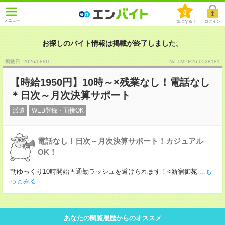
0
メニュー
気になる！
ログイン
お探しのバイト情報は掲載が終了しました。
掲載日 :2026
/
08
/
01
No.TMPE26-0528181
【時給1950円】10時～×残業なし！電話なし
＊日次～月次決算サポート
派遣
WEB登録・面接OK
電話なし！日次～月次決算サポート！カジュアル
OK！
朝ゆっくり10時開始＊通勤ラッシュを避けられます！<新宿御苑
...も
っとみる
あなたの閲覧履歴からのオススメ