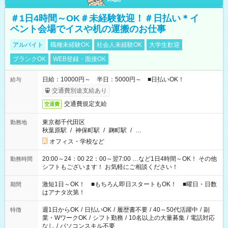
＃1日4時間～OK＃未経験歓迎！＃日払い＊イ
ベント会場でイスや机の運搬のお仕事
アルバイト
職種未経験OK
社会人未経験OK
大学生歓迎
ブランクOK
WEB登録・面接OK
日給：10000円～ 半日：5000円～ ■日払いOK！
給与
交通費別途支給あり
交通費規定支給
交通費
東京都千代田区
勤務地
秋葉原駅
/
神保町駅
/
麹町駅
/
…
オフィス・学校など
20:00～24：00 22：00～翌7:00 …など1日4時間～OK！ その他
勤務時間
シフトもございます！ お気軽にご相談ください！
激短1日～OK！ ■もちろん即日スタートもOK！ ■曜日・日数
期間
はアナタ次第！
週1日からOK
/
日払いOK
/
履歴書不要
/
40～50代活躍中
/
副
特徴
業・WワークOK
/
シフト勤務
/
10名以上の大量募集
/
電話対応
なし
/
パソコンスキル不要