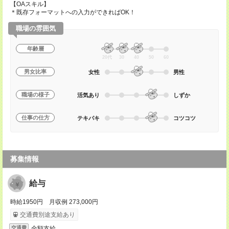
【OAスキル】
＊既存フォーマットへの入力ができればOK！
職場の雰囲気
年齢層
20代
30
40
50
60
男女比率
女性
男性
職場の様子
活気あり
しずか
仕事の仕方
テキパキ
コツコツ
募集情報
給与
時給1950円 月収例 273,000円
交通費別途支給あり
全額支給
交通費