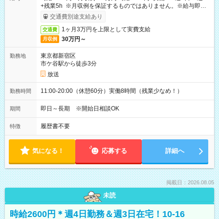
+残業5h ※月収例を保証するものではありません。※給与即受
取りサービス利用可（利用条件有）
交通費別途支給あり
1ヶ月3万円を上限として実費支給
交通費
30万円～
月収例
東京都新宿区
勤務地
市ケ谷駅から徒歩3分
放送
11:00-20:00（休憩60分）実働8時間（残業少なめ！）
勤務時間
即日～長期 ※開始日相談OK
期間
履歴書不要
特徴
気になる！
応募する
詳細へ
掲載日：2026.08.05
未読
時給2600円＊週4日勤務＆週3日在宅！10-16