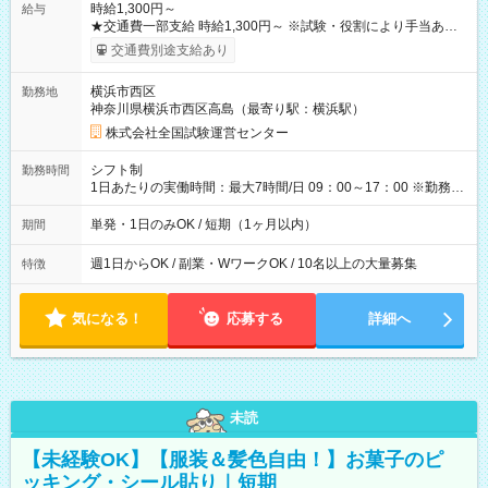
時給1,300円～
給与
★交通費一部支給 時給1,300円～ ※試験・役割により手当あり
※勤務回数により昇給あり 【即給（前払い）オプションあ
交通費別途支給あり
り！】 希望される場合、勤務から1週間ほどで給与の一部を受け
取れます。 ※手数料418円がかかります。 【過去試験日の収入
横浜市西区
勤務地
例】 ・河合塾模擬試験 8:30～17:30（休憩1時間） 時給1,300円
神奈川県横浜市西区高島（最寄り駅：横浜駅）
×8時間＝日収10,400円＋交通費 ※当日の役割により時給＋100
円の場合あり ・国家試験 7:00～13:30（休憩なし） 時給1,300
株式会社全国試験運営センター
円（役割手当＋100円）×6時間＝日収8,400円＋交通費 【試用期
間】試用期間なし
シフト制
勤務時間
1日あたりの実働時間：最大7時間/日 09：00～17：00 ※勤務時
間は 試験により異なります。
単発・1日のみOK / 短期（1ヶ月以内）
期間
週1日からOK / 副業・WワークOK / 10名以上の大量募集
特徴
気になる！
応募する
詳細へ
未読
【未経験OK】【服装＆髪色自由！】お菓子のピ
ッキング・シール貼り｜短期