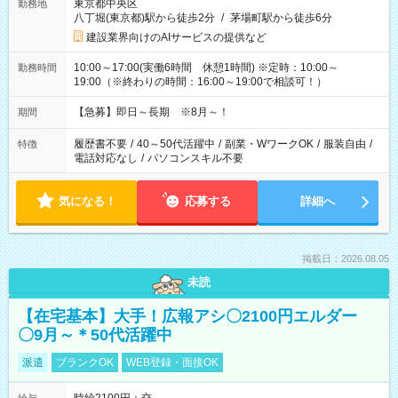
東京都中央区
勤務地
八丁堀(東京都)駅から徒歩2分
/
茅場町駅から徒歩6分
建設業界向けのAIサービスの提供など
10:00～17:00(実働6時間 休憩1時間) ※定時：10:00～
勤務時間
19:00（※終わりの時間：16:00～19:00で相談可！）
【急募】即日～長期 ※8月～！
期間
履歴書不要
/
40～50代活躍中
/
副業・WワークOK
/
服装自由
/
特徴
電話対応なし
/
パソコンスキル不要
気になる！
応募する
詳細へ
掲載日：2026.08.05
未読
【在宅基本】大手！広報アシ〇2100円エルダー
〇9月～＊50代活躍中
派遣
ブランクOK
WEB登録・面接OK