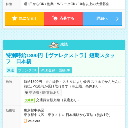
週1日からOK / 副業・WワークOK / 10名以上の大量募集
特徴
気になる！
応募する
詳細へ
未読
特別時給1800円【ヴァレクストラ】短期スタッ
フ 日本橋
派遣
ブランクOK
WEB登録・面接OK
時給1800円 ※ご経験・スキルにより優遇 スマホでかんたんに
給与
前払いで給与が受け取れます（※上限、条件あり）
交通費別途支給あり
交通費全額支給（規定あり）
交通費
東京都中央区
勤務地
東京都中央区 東京メトロ 日本橋駅から直結（徒歩1分）
Valextra