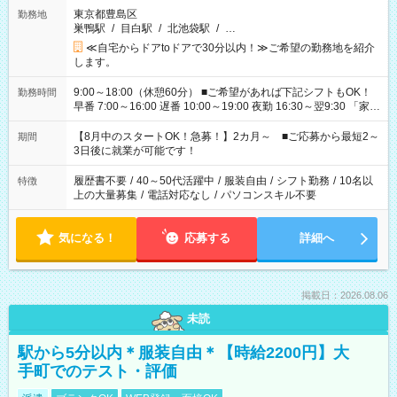
東京都豊島区
勤務地
巣鴨駅
/
目白駅
/
北池袋駅
/
…
≪自宅からドアtoドアで30分以内！≫ご希望の勤務地を紹介
します。
9:00～18:00（休憩60分） ■ご希望があれば下記シフトもOK！
勤務時間
早番 7:00～16:00 遅番 10:00～19:00 夜勤 16:30～翌9:30 「家族
と休みを合わせたい」 「余裕を持って夕飯の準備がしたい」
「できれば残業はしたくない」 など、ご希望を教えてください
【8月中のスタートOK！急募！】2カ月～ ■ご応募から最短2～
期間
ね。 ※Wワーク希望の方へ 今ご覧のお仕事で希望する勤務時間
3日後に就業が可能です！
と、もう1つのお仕事の勤務時間。 合計で週40時間を超える場
合は応募できません。
履歴書不要
/
40～50代活躍中
/
服装自由
/
シフト勤務
/
10名以
特徴
上の大量募集
/
電話対応なし
/
パソコンスキル不要
気になる！
応募する
詳細へ
掲載日：2026.08.06
未読
駅から5分以内＊服装自由＊【時給2200円】大
手町でのテスト・評価