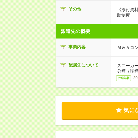
その他
《添付資
助制度
派遣先の概要
事業内容
Ｍ＆Ａコ
配属先について
スニーカー
分煙（喫煙
3
平均年齢
気に