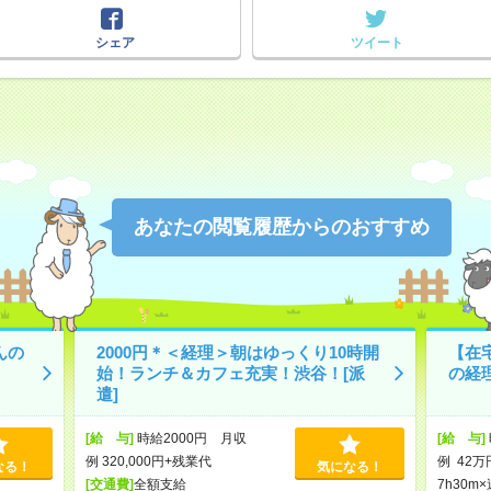
シェア
ツイート
あなたの閲覧履歴からのおすすめ
んの
2000円＊＜経理＞朝はゆっくり10時開
【在宅
始！ランチ＆カフェ充実！渋谷！[派
の経理
遣]
[給 与]
時給2000円 月収
[給 与]
例 320,000円+残業代
例 42万
なる！
気になる！
[交通費]
全額支給
7h30m