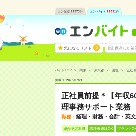
エン派遣
71573
件
エン バイト
82531
件
0
気になるリスト
保存した希
バイトTOP
関東
東京都
港区
正社員
掲載日 :
2026
/
07
/
24
正社員前提＊【年収6
理事務サポート業務
経理・財務・会計・英文
職種：
紹介予定派遣
職種未経験OK
ブランクO