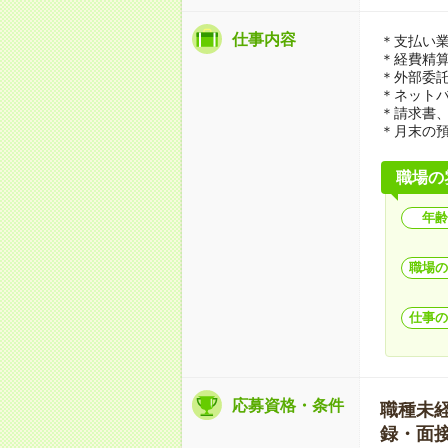
仕事内容
＊支払い
＊経費精
＊外部委
＊ネット
＊請求書
＊月末の
職場の
年齢
職場の
仕事の
応募資格・条件
職種未経験
録・面接