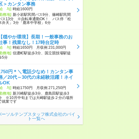
区＞カンタン事務
[給 与]
時給1600円
[勤務地]
新小岩駅民間バス9分、篠崎駅民間
バス13分 ※自転車通勤OK！ バス停「松
本弁天」3分「鹿本中学校」6分
【穏やか環境】長期！一般事務のお
仕事！残業なし！17時台定時
[給 与]
時給1650円 月収例 231,000円
[勤務地]
信濃町駅徒歩3分、国立競技場駅徒
歩5分
1750円＊＼電話少なめ！カンタン事
務／20代～30代の未経験活躍！ネイ
ルOK
[給 与]
時給1750円 月収例 271,250円
[勤務地]
新川崎駅徒歩3分、鹿島田駅徒歩3
分 ※10月中旬までは大崎駅徒歩２分の場所
で就業です
パーソルテンプスタッフ株式会社のバイ
ト一覧へ