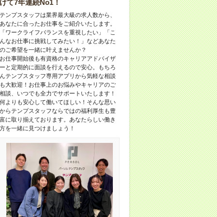
けて7年連続No1！
テンプスタッフは業界最大級の求人数から、
あなたに合ったお仕事をご紹介いたします。
「ワークライフバランスを重視したい」「こ
んなお仕事に挑戦してみたい！」などあなた
のご希望を一緒に叶えませんか？
お仕事開始後も有資格のキャリアアドバイザ
ーと定期的に面談を行えるので安心。もちろ
んテンプスタッフ専用アプリから気軽な相談
も大歓迎！お仕事上のお悩みやキャリアのご
相談、いつでも全力でサポートいたします！
何よりも安心して働いてほしい！そんな思い
からテンプスタッフならではの福利厚生も豊
富に取り揃えております。あなたらしい働き
方を一緒に見つけましょう！