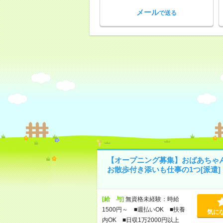
メール
で送る
【オープニング募集】おばあちゃ
お散歩付き添いも仕事の1つ[派遣]
[給 与]
無資格未経験：時給
1500円～ ■週払いOK ■扶養
気に
内OK ■日収1万2000円以上