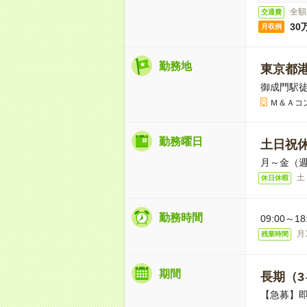
全額
交通費
30
月収例
勤務地
東京都
御成門駅徒
Ｍ＆Ａコ
勤務曜日
土日祝
月～金（週
土
休日休暇
勤務時間
09:00～
月
残業時間
期間
長期（3
【急募】即