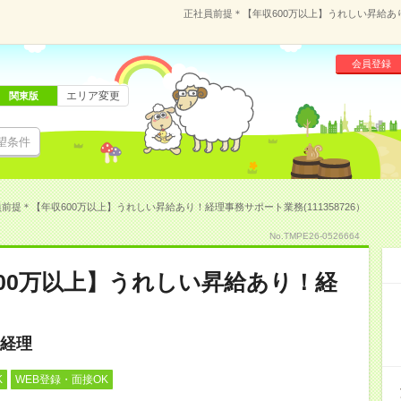
正社員前提＊【年収600万以上】うれしい昇給あり
会員登録
エリア変更
関東版
望条件
前提＊【年収600万以上】うれしい昇給あり！経理事務サポート業務(111358726）
No.TMPE26-0526664
00万以上】うれしい昇給あり！経
経理
K
WEB登録・面接OK