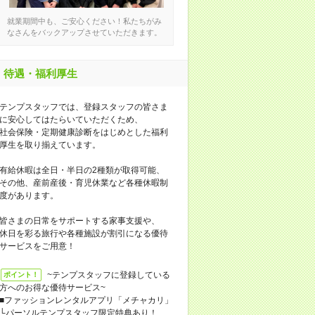
就業期間中も、ご安心ください！私たちがみ
なさんをバックアップさせていただきます。
待遇・福利厚生
テンプスタッフでは、登録スタッフの皆さま
に安心してはたらいていただくため、
社会保険・定期健康診断をはじめとした福利
厚生を取り揃えています。
有給休暇は全日・半日の2種類が取得可能、
その他、産前産後・育児休業など各種休暇制
度があります。
皆さまの日常をサポートする家事支援や、
休日を彩る旅行や各種施設が割引になる優待
サービスをご用意！
~テンプスタッフに登録している
ポイント！
方へのお得な優待サービス~
■ファッションレンタルアプリ「メチャカリ」
└パーソルテンプスタッフ限定特典あり！