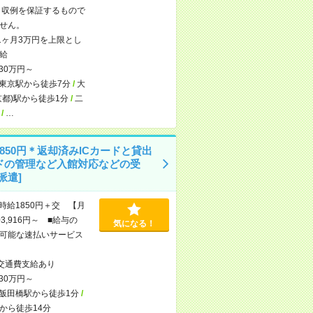
※月収例を保証するもので
せん。
1ヶ月3万円を上限とし
給
30万円～
東京駅から徒歩7分
/
大
京都)駅から徒歩1分
/
二
/
…
850円＊返却済みICカードと貸出
ドの管理など入館対応などの受
派遣]
時給1850円＋交 【月
3,916円～ ■給与の
気になる！
可能な速払いサービス
交通費支給あり
30万円～
飯田橋駅から徒歩1分
/
から徒歩14分