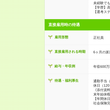
未経験でも
【学歴】
【選考ステ
直接雇用時の待遇
雇用形態
正社員
直接雇用される時期
6ヶ月の派
給与・年収例
年収600万
待遇・福利厚生
通勤手当（
休日（12
《添付資料
末年始休暇
【年間休日
社会保険