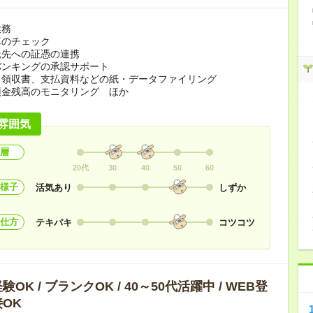
業務
算のチェック
託先への証憑の連携
バンキングの承認サポート
、領収書、支払資料などの紙・データファイリング
預金残高のモニタリング ほか
雰囲気
層
20代
30
40
50
60
様子
活気あり
しずか
仕方
テキパキ
コツコツ
OK / ブランクOK / 40～50代活躍中 / WEB登
OK