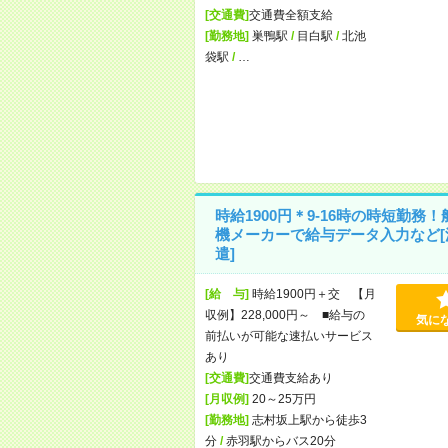
[交通費]
交通費全額支給
[勤務地]
巣鴨駅
/
目白駅
/
北池
袋駅
/
…
時給1900円＊9-16時の時短勤務！
機メーカーで給与データ入力など[
遣]
[給 与]
時給1900円＋交 【月
収例】228,000円～ ■給与の
気に
前払いが可能な速払いサービス
あり
[交通費]
交通費支給あり
[月収例]
20～25万円
[勤務地]
志村坂上駅から徒歩3
分
/
赤羽駅からバス20分