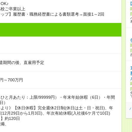
OK♪
高校ご卒業以上
ップ】履歴書・職務経歴書による書類選考→面接1～2回
遣期間の後、直雇用予定
円～700万円
ひと月あたり：上限/99999円）・年末年始休暇（6日）・年間
0日）
より》【休日休暇】完全週休2日制(休日は土・日・祝日)、年
(12月29日から1月3日)、年次有給休暇(入社後6ケ月で10日)
】約120日
完備、