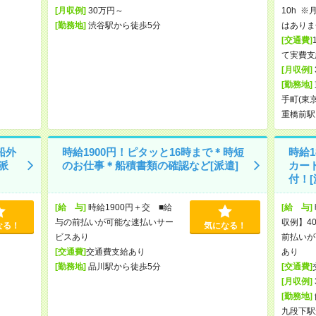
[月収例]
30万円～
10h 
[勤務地]
渋谷駅から徒歩5分
はありま
[交通費]
て実費支
[月収例]
[勤務地]
手町(東
重橋前駅
船外
時給1900円！ピタッと16時まで＊時短
時給1
派
のお仕事＊船積書類の確認など[派遣]
カー
付！[
[給 与]
時給1900円＋交 ■給
[給 与]
与の前払いが可能な速払いサー
収例】40
なる！
気になる！
ビスあり
前払いが
[交通費]
交通費支給あり
あり
[勤務地]
品川駅から徒歩5分
[交通費]
[月収例]
[勤務地]
九段下駅