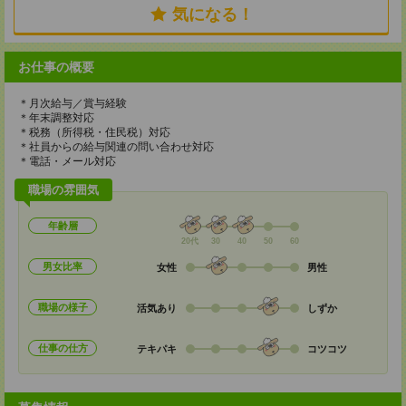
気になる！
お仕事の概要
＊月次給与／賞与経験
＊年末調整対応
＊税務（所得税・住民税）対応
＊社員からの給与関連の問い合わせ対応
＊電話・メール対応
職場の雰囲気
年齢層
20代
30
40
50
60
男女比率
女性
男性
職場の様子
活気あり
しずか
仕事の仕方
テキパキ
コツコツ