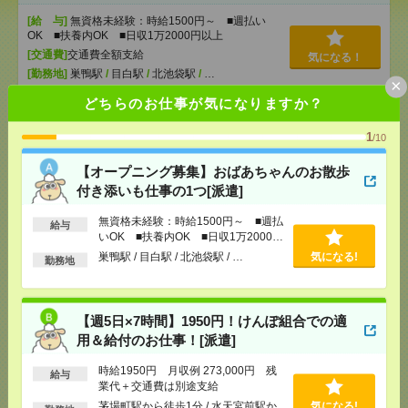
[給 与]
無資格未経験：時給1500円～ ■週払い
OK ■扶養内OK ■日収1万2000円以上
[交通費]
交通費全額支給
気になる！
[勤務地]
巣鴨駅
/
目白駅
/
北池袋駅
/
…
×
どちらのお仕事が気になりますか？
【週5日×7時間】1950円！けんぽ組合での適用＆給付
のお仕事！[派遣]
1
/10
【オープニング募集】おばあちゃんのお散歩
[給 与]
時給1950円 月収例 273,000円 残業代
＋交通費は別途支給
付き添いも仕事の1つ[派遣]
[交通費]
全額支給
無資格未経験：時給1500円～ ■週払
[月収例]
25～30万円
気になる！
給与
いOK ■扶養内OK ■日収1万2000円
[勤務地]
茅場町駅から徒歩1分
/
水天宮前駅から徒
以上
巣鴨駅 / 目白駅 / 北池袋駅 / …
気になる!
歩6分
勤務地
完全在宅＊4名募集！時給1750円！未経験OK！内定
【週5日×7時間】1950円！けんぽ組合での適
通知書の内容確認など事務[派遣]
用＆給付のお仕事！[派遣]
[給 与]
時給1750円＋交 【月収例】290,937円
時給1950円 月収例 273,000円 残
～ ■給与の前払いが可能な速払いサービスあり
給与
業代＋交通費は別途支給
[交通費]
交通費支給あり
茅場町駅から徒歩1分 / 水天宮前駅か
気になる!