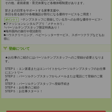
その他、産前産後・育児休業など各種休暇制度があります。
皆さまの日常をサポートする家事支援や、
休日を彩る旅行や各種施設が割引になる優待サービスをご用意！
~テンプスタッフに登録している方へのお得な優待サービス~
ポイント！
■ファッションレンタルアプリ「メチャカリ」
└パーソルテンプスタッフ限定特典あり！
■海外国内の旅行や宿泊割引
■ハウスクリーニング、ベビーシッターサービス、スポーツクラブなどもお
得に
登録について
★お仕事のご紹介にはパーソルテンプスタッフへのご登録が必要となりま
す。
STEP１：エン派遣またはエンバイトからパーソルテンプスタッフのお仕事
にエントリー
STEP２：パーソルテンプスタッフからメールまたは電話にて登録のご案
内
STEP３：パーソルテンプスタッフへ登録手続き
STEP４：お仕事のご紹介
STEP５：お仕事スタート！