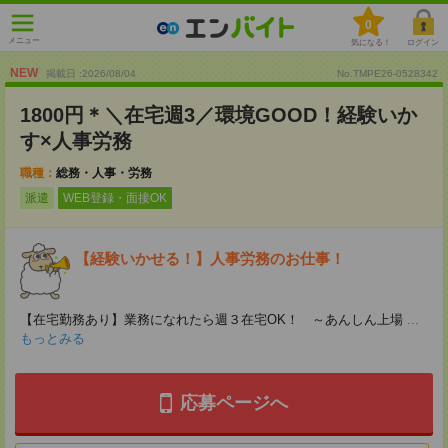
0
メニュー
気になる！
ログイン
NEW
掲載日 :2026
/
08
/
04
No.TMPE26-0528342
1800円＊＼在宅週3／環境GOOD！経験いか
す×人事労務
職種：
総務・人事・労務
派遣
WEB登録・面接OK
【経験いかせる！】人事労務のお仕事！
【在宅勤務あり】業務になれたら週３在宅OK！ ～あんしん上場
...
もっとみる
応募ページへ