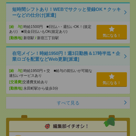
短時間シフトあり！WEBでサクッと登録OK＊クッキ
ーなどの仕分け[派遣]
[給 与]
時給1500円 ■日払い・週払いOK！(規定
あり) ■現金日払いもOK(規定あり)
気になる！
[勤務地]
新宿駅
/
新宿三丁目駅
在宅メイン！時給1950円！週3日勤務＆17時半迄＊企
業ロゴを配置などWeb更新[派遣]
[給 与]
時給1950円＋交 ■給与の前払いが可能な
速払いサービスあり
[交通費]
交通費支給あり
気になる！
[勤務地]
永田町駅から徒歩3分
すべて見る