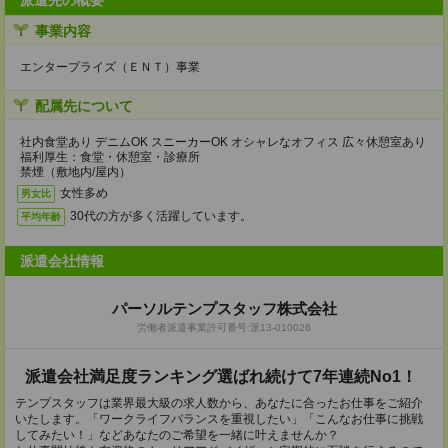
派遣先の概要
事業内容
エンタープライズ（ＥＮＴ）事業
配属先について
社内食堂あり デニムOK スニーカーOK オシャレなオフィス 広々休憩室あり
福利厚生：食堂・休憩室・診療所
禁煙（敷地内/屋内）
女性多め
男女比
30代の方が多く活躍しています。
平均年齢
派遣会社情報
パーソルテンプスタッフ株式会社
労働者派遣事業許可番号:派13-010026
派遣会社満足度ランキング選ばれ続けて7年連続No1！
テンプスタッフは業界最大級の求人数から、あなたに合ったお仕事をご紹介
いたします。「ワークライフバランスを重視したい」「こんなお仕事に挑戦
してみたい！」などあなたのご希望を一緒に叶えませんか？