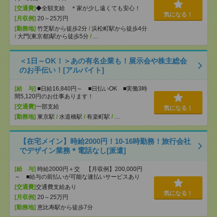
[交通費]
◆全額支給 ＊家が少し遠くても安心！
気になる！
[月収例]
20～25万円
[勤務地]
竹芝駅から徒歩2分
/
浜松町駅から徒歩4分
/
大門(東京都)駅から徒歩5分
/
…
＜1日～OK！＞あの有名企業も！展示会や株主総会
のお手伝い！[アルバイト]
[給 与]
■日給16,840円～ ■日払いOK ■実働3時
間5,120円のお仕事あります！
[交通費]
一部支給
気になる！
[勤務地]
東京駅
/
水道橋駅
/
有楽町駅
/
…
【在宅メイン】時給2000円！10-16時勤務！旅行会社
でデザイン業務＊電話なし[派遣]
[給 与]
時給2000円＋交 【月収例】200,000円
～ ■給与の前払いが可能な速払いサービスあり
[交通費]
交通費支給あり
気になる！
[月収例]
20～25万円
[勤務地]
恵比寿駅から徒歩7分