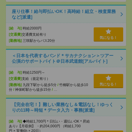
座り仕事！給与即払いOK！高時給！組立・検査業務
など[派遣]
[給 与]
時給2000円
[交通費]
交通費支給有り
気になる！
[勤務地]
三咲駅からバス20分
＜日本を代表するバンド＊サカナクション＞ツアー
公演のサポートバイト＠日本武道館[アルバイト]
[給 与]
時給1250円～
[交通費]
支給（規定有り）
気になる！
[勤務地]
九段下駅から徒歩5分
/
竹橋駅から徒歩10
分
/
神保町駅から徒歩15分
/
…
【完全在宅！】難しい業務なし＆電話なし！ゆっく
りの11時～時短＊データ入力・事務[派遣]
[給 与]
◆時給1,700円＊日払い・週払いOK＊昇給
あり♪【月収例】 ・約204,000円 （時給1,700
円 × 実働6h × 20日）