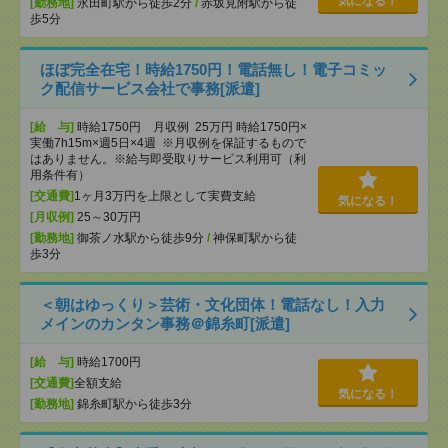
気になる！
[勤務地]
永田町駅から徒歩2分
/
赤坂見附駅から徒
歩5分
ほぼ完全在宅！時給1750円！電話無し！電子コミッ
ク配信サービス会社で事務[派遣]
[給 与]
時給1750円 月収例 25万円 時給1750円×
実働7h15m×週5日×4週 ※月収例を保証するもので
はありません。※給与即受取りサービス利用可（利
用条件有）
[交通費]
1ヶ月3万円を上限として実費支給
気になる！
[月収例]
25～30万円
[勤務地]
御茶ノ水駅から徒歩9分
/
神保町駅から徒
歩3分
＜朝はゆっくり＞芸術・文化団体！電話なし！入力
メインのカンタン事務＠錦糸町[派遣]
[給 与]
時給1700円
[交通費]
全額支給
気になる！
[勤務地]
錦糸町駅から徒歩3分