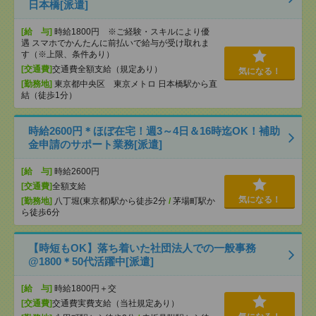
日本橋[派遣]
[給 与]
時給1800円 ※ご経験・スキルにより優
遇 スマホでかんたんに前払いで給与が受け取れま
す（※上限、条件あり）
[交通費]
交通費全額支給（規定あり）
気になる！
[勤務地]
東京都中央区 東京メトロ 日本橋駅から直
結（徒歩1分）
時給2600円＊ほぼ在宅！週3～4日＆16時迄OK！補助
金申請のサポート業務[派遣]
[給 与]
時給2600円
[交通費]
全額支給
気になる！
[勤務地]
八丁堀(東京都)駅から徒歩2分
/
茅場町駅か
ら徒歩6分
【時短もOK】落ち着いた社団法人での一般事務
@1800＊50代活躍中[派遣]
[給 与]
時給1800円＋交
[交通費]
交通費実費支給（当社規定あり）