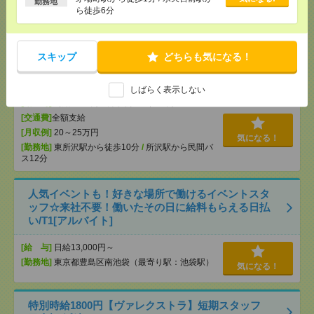
[月収例]
25～30万円
気になる！
勤務地
ら徒歩6分
[勤務地]
東京駅から徒歩1分
/
京橋(東京都)駅から徒
歩5分
スキップ
どちらも気になる！
1750円＊【図書館や博物館が好きなかたへ】本に囲
まれてお仕事＊事務[派遣]
しばらく表示しない
[給 与]
時給1750円 月収例 245,000円
[交通費]
全額支給
[月収例]
20～25万円
気になる！
[勤務地]
東所沢駅から徒歩10分
/
所沢駅から民間バ
ス12分
人気イベントも！好きな場所で働けるイベントスタ
ッフ☆来社不要！働いたその日に給料もらえる日払
い/T1[アルバイト]
[給 与]
日給13,000円～
[勤務地]
東京都豊島区南池袋（最寄り駅：池袋駅）
気になる！
特別時給1800円【ヴァレクストラ】短期スタッフ