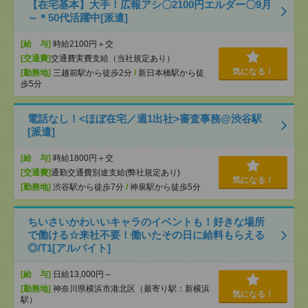
【在宅基本】大手！広報アシ〇2100円エルダー〇9月
～＊50代活躍中[派遣]
[給 与]
時給2100円＋交
[交通費]
交通費実費支給（当社規定あり）
気になる！
[勤務地]
三越前駅から徒歩2分
/
新日本橋駅から徒
歩5分
電話なし！<ほぼ在宅／週1出社>審査事務@渋谷駅
[派遣]
[給 与]
時給1800円＋交
[交通費]
通勤交通費別途支給(弊社規定あり)
気になる！
[勤務地]
渋谷駅から徒歩7分
/
神泉駅から徒歩5分
ちいさいかわいいキャラのイベントも！好きな場所
で働ける☆来社不要！働いたその日に給料もらえる
◎/T1[アルバイト]
[給 与]
日給13,000円～
[勤務地]
神奈川県横浜市港北区（最寄り駅：新横浜
気になる！
駅）