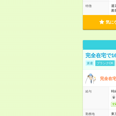
週
特徴
募
気に
完全在宅で1
派遣
ブランクOK
完全在宅
時
給与
交
東
勤務地