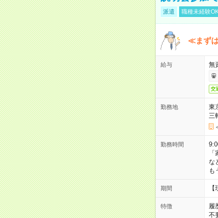
派遣
職種未経験O
≪まずは
無
給与
交
東
勤務地
三
9:
勤務時間
「
な
も
【
期間
履
特徴
不