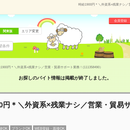
時給1900円＊＼外資系×残業ナシ／
会員登録
エリア変更
関東版
望条件
1900円＊＼外資系×残業ナシ／営業・貿易サポート業務！(111358490）
お探しのバイト情報は掲載が終了しました。
00円＊＼外資系×残業ナシ／営業・貿易
験OK
ブランクOK
WEB登録・面接OK