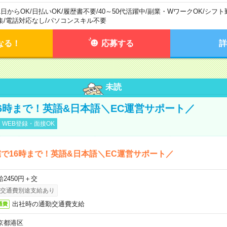
1日からOK
/
日払いOK
/
履歴書不要
/
40～50代活躍中
/
副業・WワークOK
/
シフト
集
/
電話対応なし
/
パソコンスキル不要
なる！
応募する
詳
未読
6時まで！英語&日本語＼EC運営サポート／
WEB登録・面接OK
で16時まで！英語&日本語＼EC運営サポート／
給2450円＋交
交通費別途支給あり
出社時の通勤交通費支給
通費
京都港区