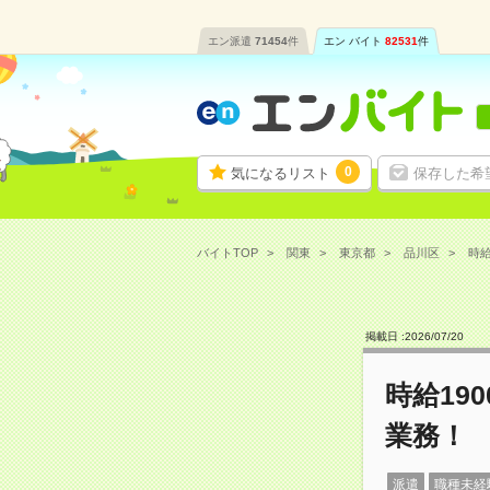
エン派遣
71454
件
エン バイト
82531
件
0
気になるリスト
保存した希
バイトTOP
関東
東京都
品川区
時給
掲載日 :
2026
/
07
/
20
時給19
業務！
派遣
職種未経