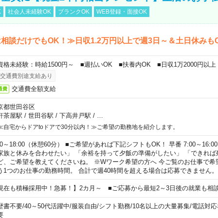
K
社会人未経験OK
ブランクOK
WEB登録・面接OK
相談だけでもOK！≫日収1.2万円以上で週3日～＆土日休みも
資格未経験：時給1500円～ ■週払いOK ■扶養内OK ■日収1万2000円以上
交通費別途支給あり
交通費全額支給
通費
京都世田谷区
軒茶屋駅
/
世田谷駅
/
下高井戸駅
/
…
≪自宅からドアtoドアで30分以内！≫ご希望の勤務地を紹介します。
00～18:00（休憩60分） ■ご希望があれば下記シフトもOK！ 早番 7:00～16:00 遅
家族と休みを合わせたい」 「余裕を持って夕飯の準備がしたい」 「できれば
ど、ご希望を教えてくださいね。 ※Wワーク希望の方へ 今ご覧のお仕事で希
う1つのお仕事の勤務時間。 合計で週40時間を超える場合は応募できません。
現在も積極採用中！急募！】2カ月～ ■ご応募から最短2～3日後の就業も相
歴書不要
/
40～50代活躍中
/
服装自由
/
シフト勤務
/
10名以上の大量募集
/
電話対応
要