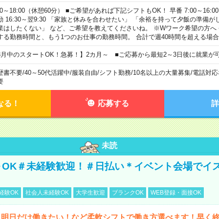
00～18:00（休憩60分） ■ご希望があれば下記シフトもOK！ 早番 7:00～16:00 遅
勤 16:30～翌9:30 「家族と休みを合わせたい」 「余裕を持って夕飯の準備
業はしたくない」 など、ご希望を教えてくださいね。 ※Wワーク希望の方へ
する勤務時間と、もう1つのお仕事の勤務時間。 合計で週40時間を超える場
8月中のスタートOK！急募！】2カ月～ ■ご応募から最短2～3日後に就業が
歴書不要
/
40～50代活躍中
/
服装自由
/
シフト勤務
/
10名以上の大量募集
/
電話対応
要
なる！
応募する
詳
未読
～OK＃未経験歓迎！＃日払い＊イベント会場でイ
経験OK
社会人未経験OK
大学生歓迎
ブランクOK
WEB登録・面接OK
ら明日だけ働きたい！など柔軟シフトで働き方選べます！早く