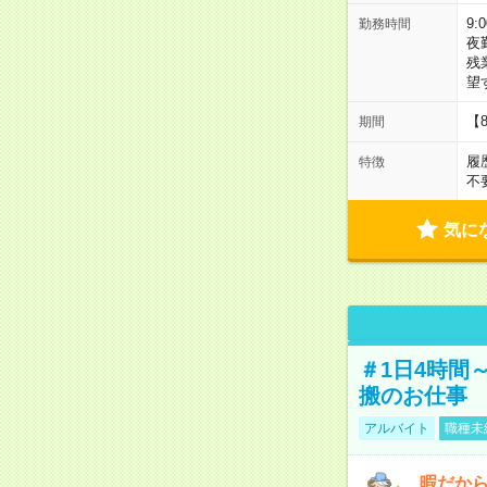
9:
勤務時間
夜
残
望
【
期間
履
特徴
不
気に
＃1日4時間
搬のお仕事
アルバイト
職種未
暇だか