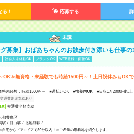
なる！
応募する
詳
未読
グ募集】おばあちゃんのお散歩付き添いも仕事の
K
社会人未経験OK
ブランクOK
WEB登録・面接OK
～OK≫無資格・未経験でも時給1500円～！土日祝休みもOK
資格未経験：時給1500円～ ■週払いOK ■扶養内OK ■日収1万2000円以上
交通費別途支給あり
交通費全額支給
通費
京都豊島区
鴨駅
/
目白駅
/
北池袋駅
/
…
≪自宅からドアtoドアで30分以内！≫ご希望の勤務地を紹介します。