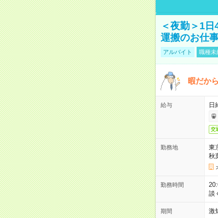
＜夜勤＞1日
運搬のお仕
アルバイト
職種未
暇だか
日
給与
交
東
勤務地
秋
2
勤務時間
談
激
期間