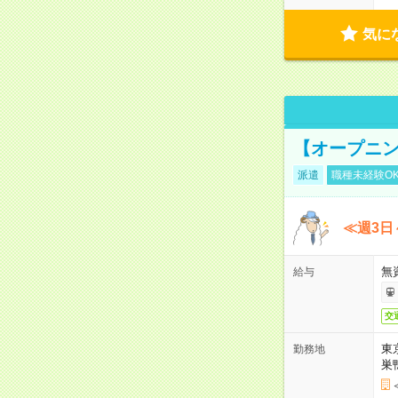
気に
【オープニン
派遣
職種未経験O
≪週3日
無
給与
交
東
勤務地
巣