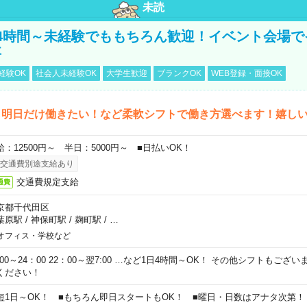
未読
4時間～未経験でももちろん歓迎！イベント会場で
事
経験OK
社会人未経験OK
大学生歓迎
ブランクOK
WEB登録・面接OK
ら明日だけ働きたい！など柔軟シフトで働き方選べます！嬉し
給：12500円～ 半日：5000円～ ■日払いOK！
交通費別途支給あり
交通費規定支給
通費
京都千代田区
葉原駅
/
神保町駅
/
麹町駅
/
…
オフィス・学校など
0:00～24：00 22：00～翌7:00 …など1日4時間～OK！ その他シフトもござ
ください！
短1日～OK！ ■もちろん即日スタートもOK！ ■曜日・日数はアナタ次第！