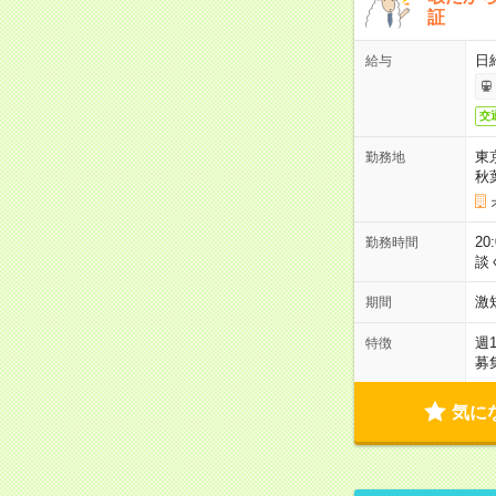
証
日
給与
交
東
勤務地
秋
2
勤務時間
談
激
期間
週
特徴
募
気に