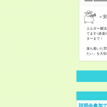
＜安
エルダー層活
てます○派遣
ターまで！
落ち着いた雰
たい」を大切
説明会参加で