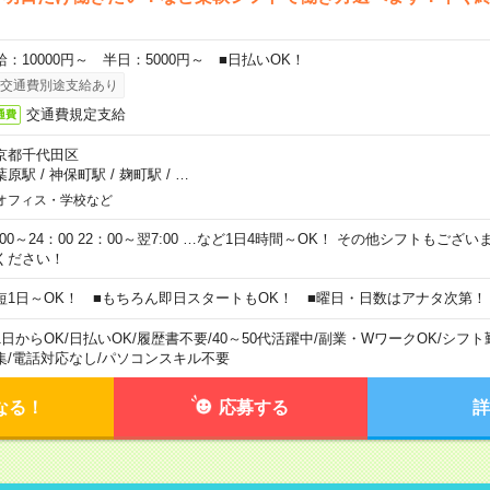
給：10000円～ 半日：5000円～ ■日払いOK！
交通費別途支給あり
交通費規定支給
通費
京都千代田区
葉原駅
/
神保町駅
/
麹町駅
/
…
オフィス・学校など
0:00～24：00 22：00～翌7:00 …など1日4時間～OK！ その他シフトもござ
ください！
短1日～OK！ ■もちろん即日スタートもOK！ ■曜日・日数はアナタ次第！
1日からOK
/
日払いOK
/
履歴書不要
/
40～50代活躍中
/
副業・WワークOK
/
シフト
集
/
電話対応なし
/
パソコンスキル不要
なる！
応募する
詳