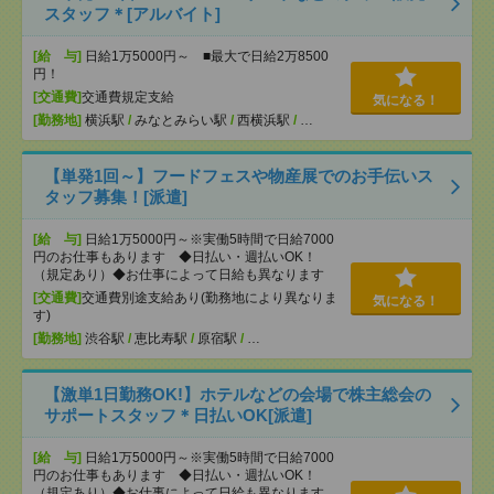
スタッフ＊[アルバイト]
[給 与]
日給1万5000円～ ■最大で日給2万8500
円！
[交通費]
交通費規定支給
気になる！
[勤務地]
横浜駅
/
みなとみらい駅
/
西横浜駅
/
…
【単発1回～】フードフェスや物産展でのお手伝いス
タッフ募集！[派遣]
[給 与]
日給1万5000円～※実働5時間で日給7000
円のお仕事もあります ◆日払い・週払いOK！
（規定あり）◆お仕事によって日給も異なります
[交通費]
交通費別途支給あり(勤務地により異なりま
気になる！
す)
[勤務地]
渋谷駅
/
恵比寿駅
/
原宿駅
/
…
【激単1日勤務OK!】ホテルなどの会場で株主総会の
サポートスタッフ＊日払いOK[派遣]
[給 与]
日給1万5000円～※実働5時間で日給7000
円のお仕事もあります ◆日払い・週払いOK！
（規定あり）◆お仕事によって日給も異なります