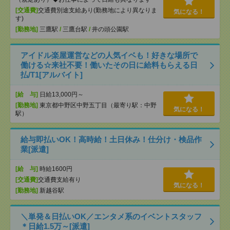
[交通費]
交通費別途支給あり(勤務地により異なりま
気になる！
す)
[勤務地]
三鷹駅
/
三鷹台駅
/
井の頭公園駅
アイドル楽屋運営などの人気イベも！好きな場所で
働ける☆来社不要！働いたその日に給料もらえる日
払/T1[アルバイト]
[給 与]
日給13,000円～
[勤務地]
東京都中野区中野五丁目（最寄り駅：中野
気になる！
駅）
給与即払いOK！高時給！土日休み！仕分け・検品作
業[派遣]
[給 与]
時給1600円
[交通費]
交通費支給有り
気になる！
[勤務地]
新越谷駅
＼単発＆日払いOK／エンタメ系のイベントスタッフ
＊日給1.5万～[派遣]