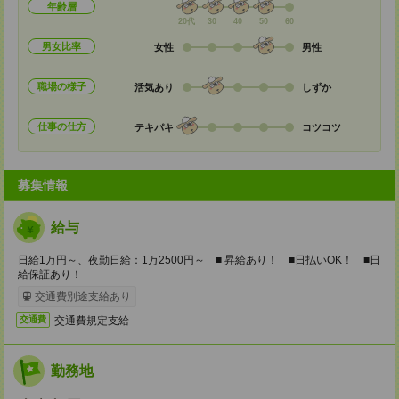
年齢層
20代
30
40
50
60
男女比率
女性
男性
職場の様子
活気あり
しずか
仕事の仕方
テキパキ
コツコツ
募集情報
給与
日給1万円～、夜勤日給：1万2500円～ ■ 昇給あり！ ■日払いOK！ ■日
給保証あり！
交通費別途支給あり
交通費規定支給
交通費
勤務地