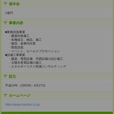
資本金
1億円
事業内容
■業務請負事業
・建築内装施工
・各種組立、納品、施工
・物流・倉庫内作業
・製造請負
・イベント、セールスプロモーション
■設備工事事業
・建築、電気設備、空調設備の設計施工
・太陽光発電設備の施工
・エネルギーコスト削減コンサルティング
設立
平成14年（2002年）6月27日
ホームページ
https://www.handex.co.jp/