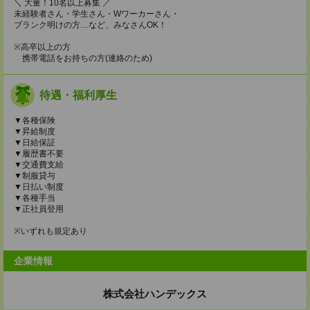
＼ 大量！10名以上募集 ／
未経験者さん・学生さん・Wワーカーさん・
ブランク明けの方…など、みなさんOK！
※高卒以上の方
携帯電話をお持ちの方(連絡のため)
待遇・福利厚生
▼各種保険
▼昇給制度
▼日給保証
▼履歴書不要
▼交通費支給
▼制服貸与
▼日払い制度
▼各種手当
▼正社員登用
※いずれも規定あり
企業情報
株式会社ハンデックス