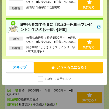
いOK ■扶養内OK ■日収1万2000円
[給 与]
無資格未経験：時給1500円～ ■週払い
以上
巣鴨駅 / 目白駅 / 北池袋駅 / …
気になる!
勤務地
OK ■扶養内OK ■日収1万2000円以上
[交通費]
交通費全額支給
気になる！
[勤務地]
巣鴨駅
/
目白駅
/
北池袋駅
/
…
説明会参加で全員に【現金2千円相当プレゼ
ント】生活のお手伝い[派遣]
説明会参加で全員に【現金2千円相当プレゼント】生
活のお手伝い[派遣]
無資格未経験：時給1500円～ ■週払
給与
いOK ■扶養内OK ■日収1万2000円
以上
[給 与]
無資格未経験：時給1500円～ ■週払い
錦糸町駅 / とうきょうスカイツリー駅
気になる!
勤務地
OK ■扶養内OK ■日収1万2000円以上
/ 京成曳舟駅 / …
[交通費]
交通費全額支給
気になる！
[勤務地]
錦糸町駅
/
とうきょうスカイツリー駅
/
京
成曳舟駅
/
…
スキップ
どちらも気になる！
＃1日4時間～OK＃未経験歓迎！＃日払い＊イベント
しばらく表示しない
会場でイスや机の運搬のお仕事[アルバイト]
[給 与]
日給：10000円～ 半日：5000円～ ■日
払いOK！
[交通費]
交通費規定支給
気になる！
[勤務地]
秋葉原駅
/
神保町駅
/
麹町駅
/
…