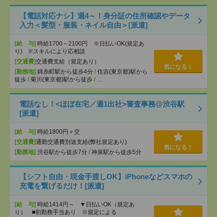
【電話対応ナシ】週4～！身分証の住所確認やデータ
入力＜髪型・服装・ネイル自由＞[派遣]
[給 与]
時給1700～2100円 ※日払いOK(規定あ
り) ※スキルにより応相談
[交通費]
交通費支給（規定あり）
気になる！
[勤務地]
錦糸町駅から徒歩4分
/
住吉(東京都)駅から
徒歩
/
菊川(東京都)駅から徒歩
/
…
電話なし！<ほぼ在宅／週1出社>審査事務@渋谷駅
[派遣]
[給 与]
時給1800円＋交
[交通費]
通勤交通費別途支給(弊社規定あり)
気になる！
[勤務地]
渋谷駅から徒歩7分
/
神泉駅から徒歩5分
【シフト自由・現金手渡しOK】iPhoneなどスマホの
充電を繋げるだけ！[派遣]
[給 与]
時給1414円～ ▼日払いOK（規定あ
り） ■初勤務手当あり ※規定による