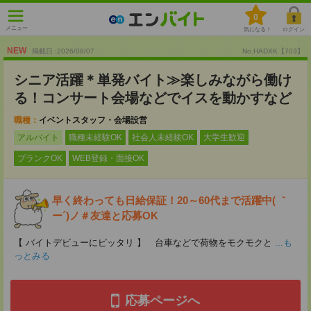
0
メニュー
気になる！
ログイン
NEW
掲載日 :2026
/
08
/
07
No.HADXK【703】
シニア活躍＊単発バイト≫楽しみながら働け
る！コンサート会場などでイスを動かすなど
職種：
イベントスタッフ・会場設営
アルバイト
職種未経験OK
社会人未経験OK
大学生歓迎
ブランクOK
WEB登録・面接OK
早く終わっても日給保証！20～60代まで活躍中( ｀
ー´)ノ＃友達と応募OK
【 バイトデビューにピッタリ 】 台車などで荷物をモクモクと
...も
っとみる
応募ページへ