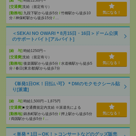
[給 与]
時給1250円～
[交通費]
支給（規定有り）
気になる！
[勤務地]
九段下駅から徒歩5分
/
竹橋駅から徒歩10
分
/
神保町駅から徒歩15分
/
…
＜SEKAI NO OWARI＊8月15日・16日＞ドーム公演
のサポートバイト[アルバイト]
[給 与]
時給1250円～
[交通費]
支給（規定有り）
気になる！
[勤務地]
後楽園駅から徒歩5分
/
水道橋駅から徒歩5
分
/
春日(東京都)駅から徒歩7分
《単発1日OK！日払い可》＊DMのモクモクシール貼
り[派遣]
[給 与]
時給1,500円～1,875円
[交通費]
■ 交通費規定内支給 ※派遣先による
気になる！
[勤務地]
錦糸町駅から徒歩5分
/
押上駅から徒歩5分
/
両国駅から徒歩5分
/
…
＜単発＊1日～OK！＞コンサートなどのグッズ販売