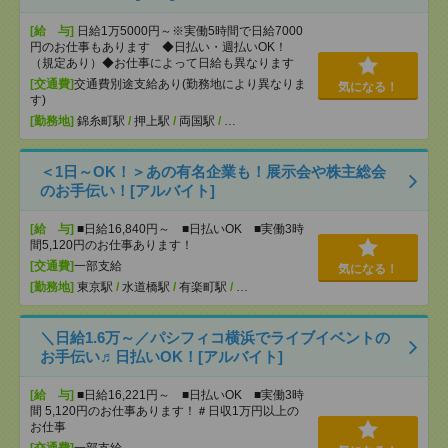
[給 与]
日給1万5000円～※実働5時間で日給7000
円のお仕事もあります ◆日払い・週払いOK！
（規定あり）◆お仕事によって日給も異なります
[交通費]
交通費別途支給あり(勤務地により異なりま
気になる！
す)
[勤務地]
錦糸町駅
/
押上駅
/
両国駅
/
…
＜1日～OK！＞あの有名企業も！展示会や株主総会
のお手伝い！[アルバイト]
[給 与]
■日給16,840円～ ■日払いOK ■実働3時
間5,120円のお仕事あります！
[交通費]
一部支給
気になる！
[勤務地]
東京駅
/
水道橋駅
/
有楽町駅
/
…
＼日給1.6万～／パシフィコ横浜でライブイベントの
お手伝い♬日払いOK！[アルバイト]
[給 与]
■日給16,221円～ ■日払いOK ■実働3時
間 5,120円のお仕事あります！＃日収1万円以上の
お仕事