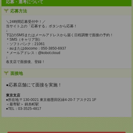
応募・選考について
応募方法
＼24時間応募受付中！／
当サイト上の「応募する」ボタンから応募！
↓
下記のSMSまたはメールアドレスから届く日程調整で面接の予約！
＊SMS（キャリア別）
・ソフトバンク：21061
・auまたはdocomo：050-3850-6937
＊メールアドレス：@kobot.cloud
↓
各支店で面接後、登録！
面接地
●応募店舗にて面接を実施！
東京支店
●所在地:〒130-0021 東京都墨田区緑4-20-7 アステ21 1F
＜最寄駅＞ 錦糸町駅
●TEL：03-3525-4817