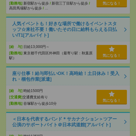
[勤務地]
新宿駅から徒歩
/
新宿三丁目駅から徒歩
/
気になる！
高田馬場駅から徒歩
/
…
人気イベントも！好きな場所で働けるイベントスタ
ッフ☆来社不要！働いたその日に給料もらえる日払
い/T1[アルバイト]
[給 与]
日給13,000円～
[勤務地]
東京都千代田区外神田（最寄り駅：秋葉原
気になる！
駅）
座り仕事！給与即払いOK！高時給！土日休み！受入
れ・梱包作業[派遣]
[給 与]
時給1500円
[交通費]
交通費支給有り
気になる！
[勤務地]
谷塚駅から徒歩10分
＜日本を代表するバンド＊サカナクション＞ツアー
公演のサポートバイト＠日本武道館[アルバイト]