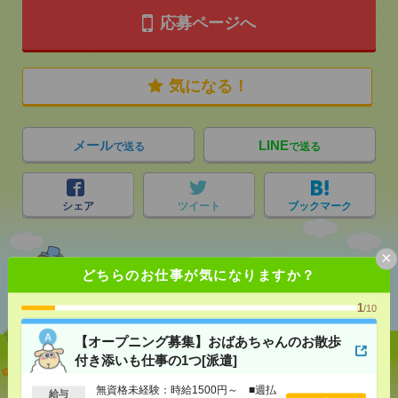
応募ページへ
気になる！
メール
LINE
で送る
で送る
シェア
ツイート
ブックマーク
×
どちらのお仕事が気になりますか？
あなたの閲覧履歴からの
おすすめ
1
/10
【オープニング募集】おばあちゃんのお散歩
付き添いも仕事の1つ[派遣]
【オープニング募集】おばあちゃんのお散歩付き添
いも仕事の1つ[派遣]
無資格未経験：時給1500円～ ■週払
給与