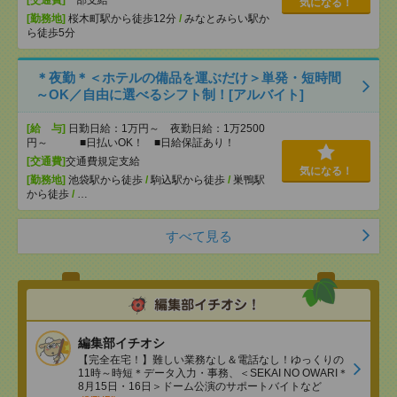
[交通費]
一部支給
気になる！
[勤務地]
桜木町駅から徒歩12分
/
みなとみらい駅か
ら徒歩5分
＊夜勤＊＜ホテルの備品を運ぶだけ＞単発・短時間
～OK／自由に選べるシフト制！[アルバイト]
[給 与]
日勤日給：1万円～ 夜勤日給：1万2500
円～ ■日払いOK！ ■日給保証あり！
[交通費]
交通費規定支給
気になる！
[勤務地]
池袋駅から徒歩
/
駒込駅から徒歩
/
巣鴨駅
から徒歩
/
…
すべて見る
編集部イチオシ
【完全在宅！】難しい業務なし＆電話なし！ゆっくりの
11時～時短＊データ入力・事務、＜SEKAI NO OWARI＊
8月15日・16日＞ドーム公演のサポートバイトなど