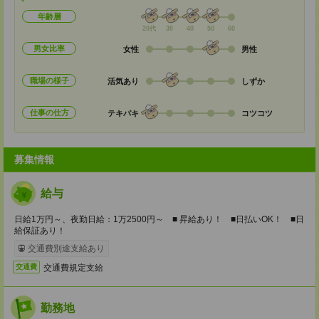
年齢層
20代
30
40
50
60
男女比率
女性
男性
職場の様子
活気あり
しずか
仕事の仕方
テキパキ
コツコツ
募集情報
給与
日給1万円～、夜勤日給：1万2500円～ ■ 昇給あり！ ■日払いOK！ ■日
給保証あり！
交通費別途支給あり
交通費規定支給
交通費
勤務地