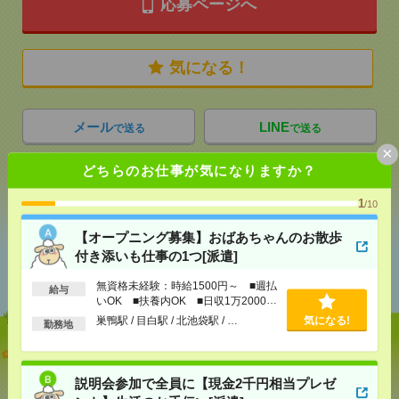
応募ページへ
気になる！
メール
LINE
で送る
で送る
×
どちらのお仕事が気になりますか？
シェア
ツイート
ブックマーク
1
/10
【オープニング募集】おばあちゃんのお散歩
付き添いも仕事の1つ[派遣]
あなたの閲覧履歴からの
おすすめ
無資格未経験：時給1500円～ ■週払
給与
いOK ■扶養内OK ■日収1万2000円
以上
巣鴨駅 / 目白駅 / 北池袋駅 / …
気になる!
勤務地
【オープニング募集】おばあちゃんのお散歩付き添
いも仕事の1つ[派遣]
説明会参加で全員に【現金2千円相当プレゼ