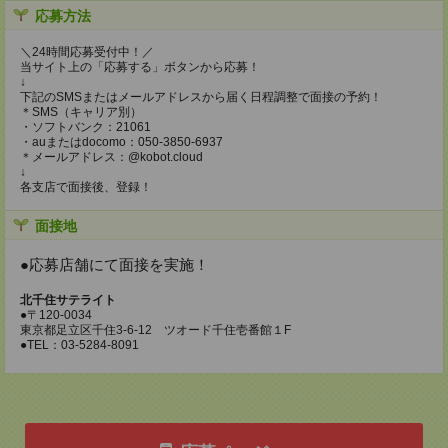
応募方法
＼24時間応募受付中！／
当サイト上の「応募する」ボタンから応募！
↓
下記のSMSまたはメールアドレスから届く日程調整で面接の予約！
＊SMS（キャリア別）
・ソフトバンク：21061
・auまたはdocomo：050-3850-6937
＊メールアドレス：@kobot.cloud
↓
各支店で面接後、登録！
面接地
●応募店舗にて面接を実施！
北千住サテライト
●〒120-0034
東京都足立区千住3-6-12 ツオード千住壱番館１F
●TEL：03-5284-8091