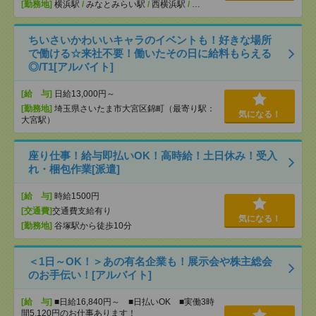
[勤務地]
横浜駅
/
みなとみらい駅
/
西横浜駅
/
…
ちいさいかわいいキャラのイベントも！好きな場所
で働ける☆来社不要！働いたその日に給料もらえる
◎/T1[アルバイト]
[給 与]
日給13,000円～
[勤務地]
埼玉県さいたま市大宮区錦町（最寄り駅：
気になる！
大宮駅）
座り仕事！給与即払いOK！高時給！土日休み！受入
れ・梱包作業[派遣]
[給 与]
時給1500円
[交通費]
交通費支給有り
気になる！
[勤務地]
谷塚駅から徒歩10分
＜1日～OK！＞あの有名企業も！展示会や株主総会
のお手伝い！[アルバイト]
[給 与]
■日給16,840円～ ■日払いOK ■実働3時
間5,120円のお仕事あります！