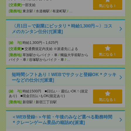
[交通費]
一部支給
気になる！
[勤務地]
東京駅
/
水道橋駅
/
有楽町駅
/
…
〈月1日～で副業にピッタリ＊時給1,300円～〉コス
メのカンタン仕分け[派遣]
[給 与]
時給1,300円～1,625円
[交通費]
■ 交通費規定内支給 ※派遣先による
気になる！
[勤務地]
草加駅からバイク・車
/
獨協大学前駅から
バイク・車
/
谷塚駅からバイク・車
/
…
短時間シフトあり！WEBでサクッと登録OK＊クッキ
ーなどの仕分け[派遣]
[給 与]
時給1500円 ■日払い・週払いOK！(規定
あり) ■現金日払いもOK(規定あり)
気になる！
[勤務地]
新宿駅
/
新宿三丁目駅
＜WEB登録○＞午前・午後のみなど選べる勤務時間
＊クレーンゲーム景品の箱詰め[派遣]