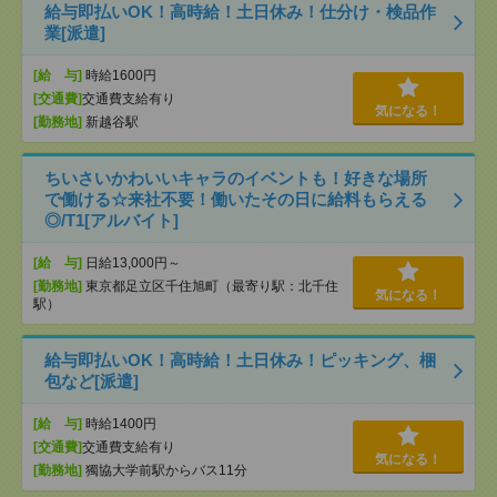
給与即払いOK！高時給！土日休み！仕分け・検品作
業[派遣]
[給 与]
時給1600円
[交通費]
交通費支給有り
気になる！
[勤務地]
新越谷駅
ちいさいかわいいキャラのイベントも！好きな場所
で働ける☆来社不要！働いたその日に給料もらえる
◎/T1[アルバイト]
[給 与]
日給13,000円～
[勤務地]
東京都足立区千住旭町（最寄り駅：北千住
気になる！
駅）
給与即払いOK！高時給！土日休み！ピッキング、梱
包など[派遣]
[給 与]
時給1400円
[交通費]
交通費支給有り
気になる！
[勤務地]
獨協大学前駅からバス11分