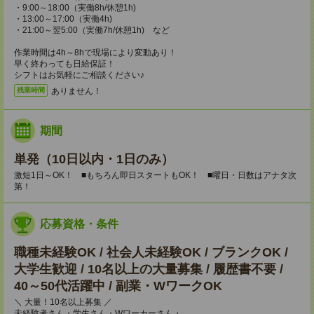
・9:00～18:00（実働8h/休憩1h)
・13:00～17:00（実働4h)
・21:00～翌5:00（実働7h/休憩1h) など
作業時間は4h～8hで現場により変動あり！
早く終わっても日給保証！
シフトはお気軽にご相談ください♪
ありません！
残業時間
期間
単発（10日以内・1日のみ）
激短1日～OK！ ■もちろん即日スタートもOK！ ■曜日・日数はアナタ次
第！
応募資格・条件
職種未経験OK / 社会人未経験OK / ブランクOK /
大学生歓迎 / 10名以上の大量募集 / 履歴書不要 /
40～50代活躍中 / 副業・WワークOK
＼ 大量！10名以上募集 ／
未経験者さん・学生さん・Wワーカーさん・