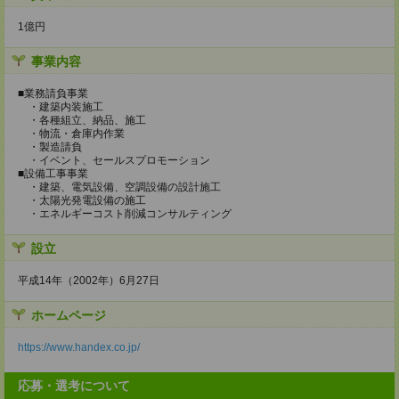
1億円
事業内容
■業務請負事業
・建築内装施工
・各種組立、納品、施工
・物流・倉庫内作業
・製造請負
・イベント、セールスプロモーション
■設備工事事業
・建築、電気設備、空調設備の設計施工
・太陽光発電設備の施工
・エネルギーコスト削減コンサルティング
設立
平成14年（2002年）6月27日
ホームページ
https://www.handex.co.jp/
応募・選考について