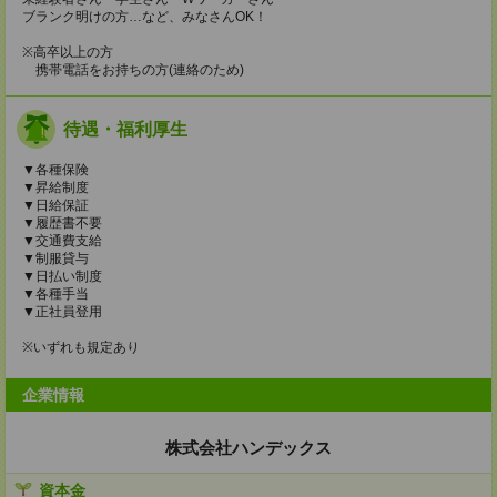
ブランク明けの方…など、みなさんOK！
※高卒以上の方
携帯電話をお持ちの方(連絡のため)
待遇・福利厚生
▼各種保険
▼昇給制度
▼日給保証
▼履歴書不要
▼交通費支給
▼制服貸与
▼日払い制度
▼各種手当
▼正社員登用
※いずれも規定あり
企業情報
株式会社ハンデックス
資本金