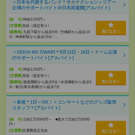
＜日本を代表するバンド＊サカナクション＞ツアー
公演のサポートバイト＠日本武道館[アルバイト]
[給 与]
時給1250円～
[交通費]
支給（規定有り）
気になる！
[勤務地]
九段下駅から徒歩5分
/
竹橋駅から徒歩10
分
/
神保町駅から徒歩15分
/
…
＜SEKAI NO OWARI＊8月15日・16日＞ドーム公演
のサポートバイト[アルバイト]
[給 与]
時給1250円～
[交通費]
支給（規定有り）
気になる！
[勤務地]
後楽園駅から徒歩5分
/
水道橋駅から徒歩5
分
/
春日(東京都)駅から徒歩7分
＜単発＊1日～OK！＞コンサートなどのグッズ販売
スタッフ＊[アルバイト]
[給 与]
日給1万5000円～ ■最大で日給2万8500
円！
[交通費]
交通費規定支給
気になる！