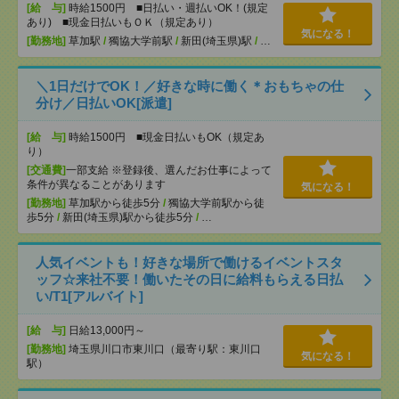
[給 与]
時給1500円 ■日払い・週払いOK！(規定
あり) ■現金日払いもＯＫ（規定あり）
気になる！
[勤務地]
草加駅
/
獨協大学前駅
/
新田(埼玉県)駅
/
…
＼1日だけでOK！／好きな時に働く＊おもちゃの仕
分け／日払いOK[派遣]
[給 与]
時給1500円 ■現金日払いもOK（規定あ
り）
[交通費]
一部支給 ※登録後、選んだお仕事によって
条件が異なることがあります
気になる！
[勤務地]
草加駅から徒歩5分
/
獨協大学前駅から徒
歩5分
/
新田(埼玉県)駅から徒歩5分
/
…
人気イベントも！好きな場所で働けるイベントスタ
ッフ☆来社不要！働いたその日に給料もらえる日払
い/T1[アルバイト]
[給 与]
日給13,000円～
[勤務地]
埼玉県川口市東川口（最寄り駅：東川口
気になる！
駅）