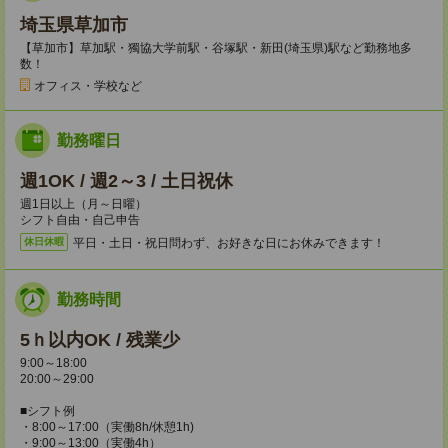
埼玉県草加市
【草加市】草加駅・獨協大学前駅・谷塚駅・新田(埼玉県)駅など勤務地多
数！
オフィス・学校など
勤務曜日
週1OK / 週2～3 / 土日祝休
週1日以上（月～日曜）
シフト自由・自己申告
平日・土日・祝日問わず、お好きな日にお休みできます！
休日休暇
勤務時間
5ｈ以内OK / 残業少
9:00～18:00
20:00～29:00
■シフト例
・8:00～17:00（実働8h/休憩1h)
・9:00～13:00（実働4h）