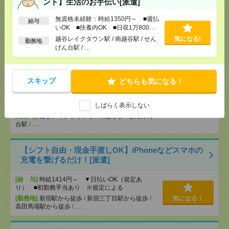
ント】生活のお手伝い[派遣]
[給 与]
無資格未経験：時給1500円～ ■週払い
OK ■扶養内OK ■日収1万2000円以上
無資格未経験：時給1350円～ ■週払
[交通費]
交通費全額支給
給与
気になる！
いOK ■扶養内OK ■日収1万800円
[勤務地]
巣鴨駅
/
目白駅
/
北池袋駅
/
…
以上
越谷レイクタウン駅 / 南越谷駅 / せん
気になる!
勤務地
げん台駅 / …
説明会参加で全員に【現金2千円相当プレゼント】生
活のお手伝い[派遣]
スキップ
どちらも気になる！
[給 与]
無資格未経験：時給1350円～ ■週払い
OK ■扶養内OK ■日収1万800円以上
しばらく表示しない
[交通費]
交通費全額支給
気になる！
[勤務地]
越谷レイクタウン駅
/
南越谷駅
/
せんげん
台駅
/
…
【シフト自由・現金手渡しOK】iPhoneなどスマホの
充電を繋げるだけ！[派遣]
[給 与]
時給1414円～ ▼日払いOK（規定あ
り） ■初勤務手当あり ※規定による
[勤務地]
新宿駅から徒歩
/
新宿三丁目駅から徒歩
/
気になる！
高田馬場駅から徒歩
/
…