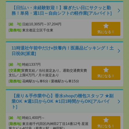
【日払い・未経験歓迎！】稼ぎたい日にサクッと勤
務！単発・週1日～自由シフトの軽作業[アルバイト]
[給 与]
日給10,305円～37,204円
[勤務地]
東京都足立区千住東
気になる！
11時退社午前中だけ×扶養内！医薬品ピッキング！土
日祝休[派遣]
[給 与]
時給1337円
[交通費]
実費支給／当社規定あり。通勤交通費実費
支払／上限4万円／月※規定あり
気になる！
[勤務地]
花崎駅から車6分
/
栗橋駅から車15分
【座り＆手作業中心】香水shopの梱包スタッフ ★副
業OK ★週1日からOK ★1日1時間からOK[アルバイ
ト]
[給 与]
時給1,400円～
[勤務地]
東京都千代田区内神田2丁目14番12号 星屋
気になる！
第六ビル402号（最寄り駅：神田駅）