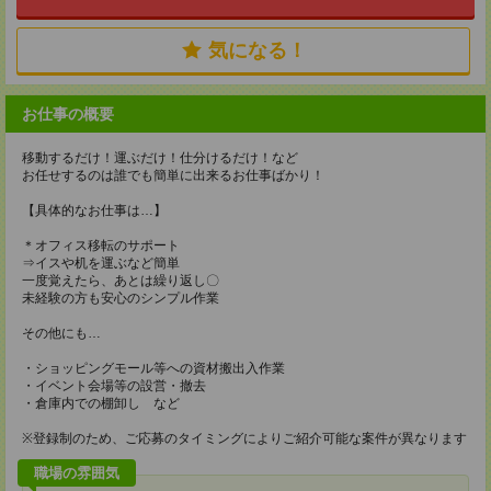
気になる！
お仕事の概要
移動するだけ！運ぶだけ！仕分けるだけ！など
お任せするのは誰でも簡単に出来るお仕事ばかり！
【具体的なお仕事は…】
＊オフィス移転のサポート
⇒イスや机を運ぶなど簡単
一度覚えたら、あとは繰り返し〇
未経験の方も安心のシンプル作業
その他にも…
・ショッピングモール等への資材搬出入作業
・イベント会場等の設営・撤去
・倉庫内での棚卸し など
※登録制のため、ご応募のタイミングによりご紹介可能な案件が異なります
職場の雰囲気