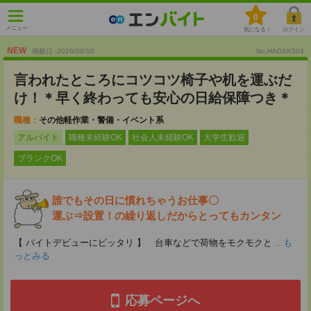
0
メニュー
気になる！
ログイン
NEW
掲載日 :2026
/
08
/
10
No.HADXK504
言われたところにコツコツ椅子や机を運ぶだ
け！＊早く終わっても安心の日給保障つき＊
職種：
その他軽作業・警備・イベント系
アルバイト
職種未経験OK
社会人未経験OK
大学生歓迎
ブランクOK
誰でもその日に慣れちゃうお仕事〇
運ぶ⇒設置！の繰り返しだからとってもカンタン
【 バイトデビューにピッタリ 】 台車などで荷物をモクモクと
...も
っとみる
応募ページへ