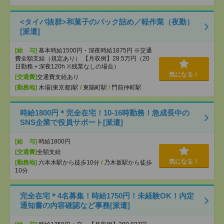
<タイパ抜群>和菓子のパック詰め／軽作業（夜勤）
[派遣]
[給 与]
基本時給1500円・深夜時給1875円 ※交通
費全額支給（規定あり） 【月収例】28.5万円（20
日勤務＋深夜120h ※残業なしの場合）
気になる！
[交通費]
交通費支給あり
[勤務地]
木場(東京都)駅
/
東陽町駅
/
門前仲町駅
時給1800円＊完全在宅！10-16時勤務！急成長中の
SNS企業で役員サポート[派遣]
[給 与]
時給1800円
[交通費]
全額支給
気になる！
[勤務地]
六本木駅から徒歩10分
/
乃木坂駅から徒歩
10分
完全在宅＊4名募集！時給1750円！未経験OK！内定
通知書の内容確認など事務[派遣]