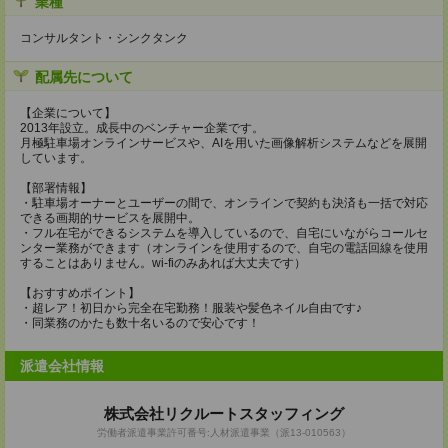
業種
コンサルタント・シンクタンク
配属先について
【企業について】
2013年設立。成長中のベンチャー企業です。
月極駐車場オンラインサービスや、AIを用いた画像解析システムなどを展開
しています。
【部署情報】
・駐車場オーナーとユーザーの間で、オンラインで契約も決済も一括で対応
できる画期的サービスを展開中。
・フル在宅ができるシステムを導入しているので、自宅にいながらコールセ
ンター業務ができます（オンラインを使用するので、自宅の電話回線を使用
することはありません。wi-fiのみあれば大丈夫です）
【おすすめポイント】
・超レア！初日から完全在宅勤務！服装や髪色ネイル自由です♪
・同業務のかたも数十名いるので安心です！
派遣会社情報
株式会社リクルートスタッフィング
労働者派遣事業許可番号:人材派遣事業（派13-010563）