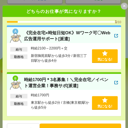
×
どちらのお仕事が気になりますか？
シェア
ツイート
ブックマーク
1
/10
《完全在宅×時短日短OK》Wワーク可〇Web
広告運用サポート[派遣]
あなたの閲覧履歴からの
おすすめ
時給2100～2200円＋交
給与
新宿御苑前駅から徒歩3分 / 新宿三丁
勤務地
気になる!
目駅から徒歩4分
《完全在宅×時短日短OK》Wワーク可〇Web広告運
用サポート[派遣]
時給1700円＊3名募集！＼完全在宅／イベン
ト運営企業！事務サポ[派遣]
[給 与]
時給2100～2200円＋交
[交通費]
交通費支給(規定有り)
時給1700円
給与
気になる！
[勤務地]
新宿御苑前駅から徒歩3分
/
新宿三丁目駅
東京駅から徒歩2分 / 京橋(東京都)駅か
から徒歩4分
勤務地
気になる!
ら徒歩5分
時給1700円＊3名募集！＼完全在宅／イベント運営企
業！事務サポ[派遣]