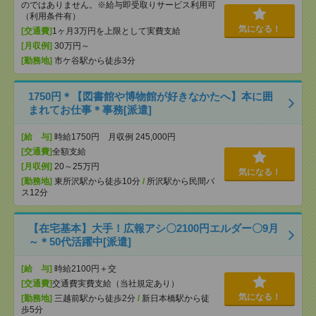
のではありません。※給与即受取りサービス利用可
（利用条件有）
気になる！
[交通費]
1ヶ月3万円を上限として実費支給
[月収例]
30万円～
[勤務地]
市ケ谷駅から徒歩3分
1750円＊【図書館や博物館が好きなかたへ】本に囲
まれてお仕事＊事務[派遣]
[給 与]
時給1750円 月収例 245,000円
[交通費]
全額支給
[月収例]
20～25万円
気になる！
[勤務地]
東所沢駅から徒歩10分
/
所沢駅から民間バ
ス12分
【在宅基本】大手！広報アシ〇2100円エルダー〇9月
～＊50代活躍中[派遣]
[給 与]
時給2100円＋交
[交通費]
交通費実費支給（当社規定あり）
気になる！
[勤務地]
三越前駅から徒歩2分
/
新日本橋駅から徒
歩5分