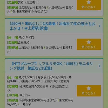
[交通費]
支給（規定有り）
気になる！
[勤務地]
後楽園駅から徒歩5分
/
水道橋駅から徒歩5
分
/
春日(東京都)駅から徒歩7分
1850円＊電話なし！2名募集！出版社で本の校正をお
まかせ！＠上野駅[派遣]
[給 与]
時給1850円
[交通費]
全額支給
気になる！
[勤務地]
上野駅から徒歩2分
/
御徒町駅から徒歩12
分
【NTTグループ】＼フルリモOK／月56万↑モニタリ
ング検討・検証など[派遣]
[給 与]
時給3,400円【月収例】約569,000円（時
給3,400円×実働7.50h×21日+残業10h）+交通費
[交通費]
○通勤交通費の支給あり（当社規定によ
る）
気になる！
[月収例]
30万円～
[勤務地]
大手町(東京都)駅から徒歩2分
/
東京駅から
徒歩8分
/
三越前駅