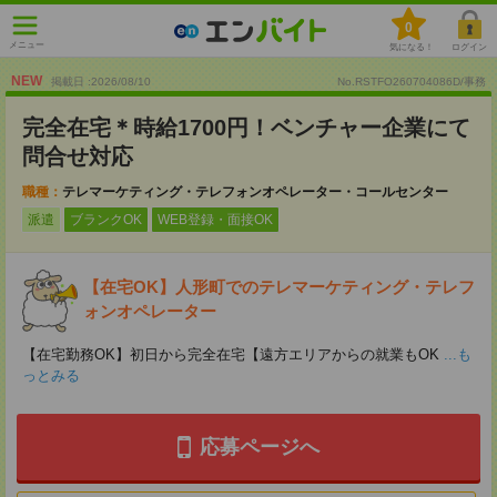
0
メニュー
気になる！
ログイン
NEW
掲載日 :2026
/
08
/
10
No.RSTFO260704086D/事務
完全在宅＊時給1700円！ベンチャー企業にて
問合せ対応
職種：
テレマーケティング・テレフォンオペレーター・コールセンター
派遣
ブランクOK
WEB登録・面接OK
【在宅OK】人形町でのテレマーケティング・テレフ
ォンオペレーター
【在宅勤務OK】初日から完全在宅【遠方エリアからの就業もOK
...も
っとみる
応募ページへ