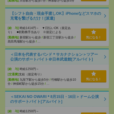
[勤務地]
渋谷駅から徒歩7分
/
神泉駅から徒歩5分
【シフト自由・現金手渡しOK】iPhoneなどスマホの
充電を繋げるだけ！[派遣]
[給 与]
時給1414円～ ▼日払いOK（規定あ
り） ■初勤務手当あり ※規定による
[勤務地]
新宿駅から徒歩
/
新宿三丁目駅から徒歩
/
気になる！
高田馬場駅から徒歩
/
…
＜日本を代表するバンド＊サカナクション＞ツアー
公演のサポートバイト＠日本武道館[アルバイト]
[給 与]
時給1250円～
[交通費]
支給（規定有り）
気になる！
[勤務地]
九段下駅から徒歩5分
/
竹橋駅から徒歩10
分
/
神保町駅から徒歩15分
/
…
＜SEKAI NO OWARI＊8月15日・16日＞ドーム公演
のサポートバイト[アルバイト]
[給 与]
時給1250円～