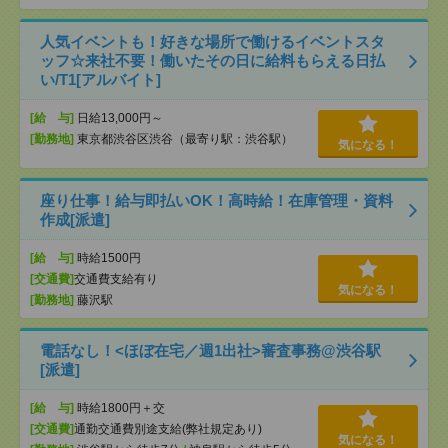
人気イベントも！好きな場所で働けるイベントスタ
ッフ☆来社不要！働いたその日に給料もらえる日払
い/T1[アルバイト]
[給 与]
日給13,000円～
[勤務地]
東京都渋谷区渋谷（最寄り駅：渋谷駅）
気になる！
座り仕事！給与即払いOK！高時給！在庫管理・資料
作成[派遣]
[給 与]
時給1500円
[交通費]
交通費支給有り
気になる！
[勤務地]
藤沢駅
電話なし！<ほぼ在宅／週1出社>審査事務@渋谷駅
[派遣]
[給 与]
時給1800円＋交
[交通費]
通勤交通費別途支給(弊社規定あり)
気になる！