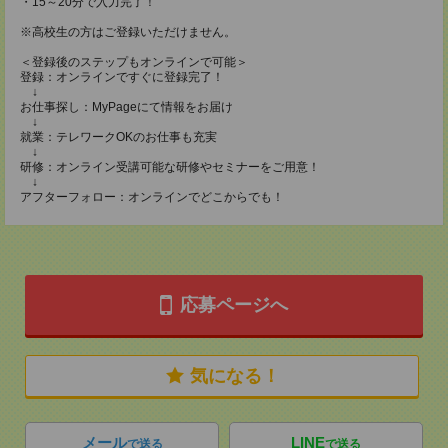
・15～20分で入力完了！
※高校生の方はご登録いただけません。
＜登録後のステップもオンラインで可能＞
登録：オンラインですぐに登録完了！
↓
お仕事探し：MyPageにて情報をお届け
↓
就業：テレワークOKのお仕事も充実
↓
研修：オンライン受講可能な研修やセミナーをご用意！
↓
アフターフォロー：オンラインでどこからでも！
応募ページへ
気になる！
メール
LINE
で送る
で送る