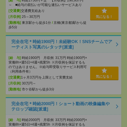
[給 与]
時給1750円＋交 【月収例】290,937円
～ ■給与の前払いが可能な速払いサービスあり
[交通費]
交通費支給あり
[月収例]
25～30万円
気になる！
[勤務地]
東京駅から徒歩1分
/
京橋(東京都)駅から徒
歩5分
完全在宅＊時給1900円！未経験OK！SNSチームでア
ーティスト写真のレタッチ[派遣]
[給 与]
時給1900円 月収例 31万円 時給1900円×
実働8h×週5日×4週+残業5h ※月収例を保証するも
のではありません。※給与即受取りサービス利用可
（利用条件有）
気になる！
[交通費]
1ヶ月3万円を上限として実費支給
[月収例]
30万円～
[勤務地]
市ケ谷駅から徒歩3分
完全在宅＊時給2000円！ショート動画の映像編集や
テロップ確認[派遣]
[給 与]
時給2000円 月収例 33万円 時給2000円×
実働8h×週5日×4週+残業5h ※月収例を保証するも