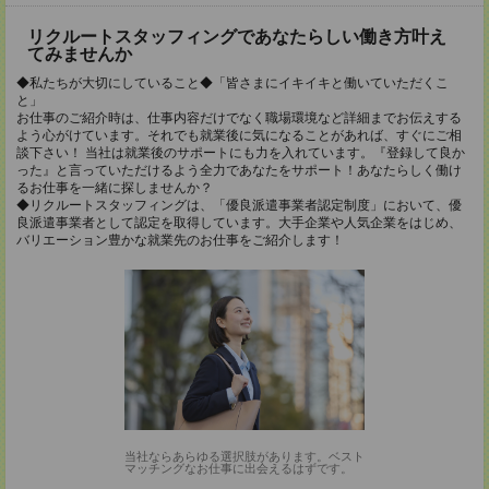
リクルートスタッフィングであなたらしい働き方叶え
てみませんか
◆私たちが大切にしていること◆「皆さまにイキイキと働いていただくこ
と」
お仕事のご紹介時は、仕事内容だけでなく職場環境など詳細までお伝えする
よう心がけています。それでも就業後に気になることがあれば、すぐにご相
談下さい！ 当社は就業後のサポートにも力を入れています。『登録して良か
った』と言っていただけるよう全力であなたをサポート！あなたらしく働け
るお仕事を一緒に探しませんか？
◆リクルートスタッフィングは、「優良派遣事業者認定制度」において、優
良派遣事業者として認定を取得しています。大手企業や人気企業をはじめ、
バリエーション豊かな就業先のお仕事をご紹介します！
当社ならあらゆる選択肢があります。ベスト
マッチングなお仕事に出会えるはずです。