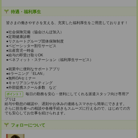
待遇・福利厚生
皆さまの働きやすさを支える、充実した福利厚生をご用意しております！
●社会保険完備（協会けんぽ加入）
●定期健康診断
●リクルートグループ団体保険制度
●ベビーシッター割引サービス
●出産育児一時金
●給与の即受け取りOK
●ベネフィット・ステーション（福利厚生サービス）
●就業中に便利なサポートアプリ
●eラーニング「ELAN」
●無料OAセミナー
●キャリアコンサルティング
●外部提携スクール多数 など
毎日の勤務を安心・便利にしてくれる派遣スタッフ向け専用ア
ポイント！
プリは
給与や勤怠の確認や、遅刻やお休みの連絡もスマホから簡単にできます。
さらに担当者への相談や各種手続きもスムーズに行えるので、はじめての方
でも安心してお仕事を続けられます。
フォローについて