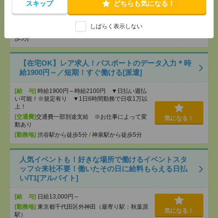
スキップ
どちらも気になる！
[給 与]
時給1700円
[交通費]
全額支給
しばらく表示しない
気になる！
[勤務地]
東京駅から徒歩2分
/
京橋(東京都)駅から徒
歩5分
【在宅OK】レア求人！パスポートのデータ入力＊時
給1900円～／短期！すぐ働ける[派遣]
[給 与]
時給1900円～時給2100円 ▼日払い週払
い可能！※規定有り ▼1日6時間勤務で日収1万以
上！
[交通費]
交通費一部別途支給 ※お仕事によって変
気になる！
動あり
[勤務地]
渋谷駅から徒歩5分
/
神泉駅から徒歩5分
人気イベントも！好きな場所で働けるイベントスタ
ッフ☆来社不要！働いたその日に給料もらえる日払
い/T1[アルバイト]
[給 与]
日給13,000円～
[勤務地]
東京都千代田区外神田（最寄り駅：秋葉原
気になる！
駅）