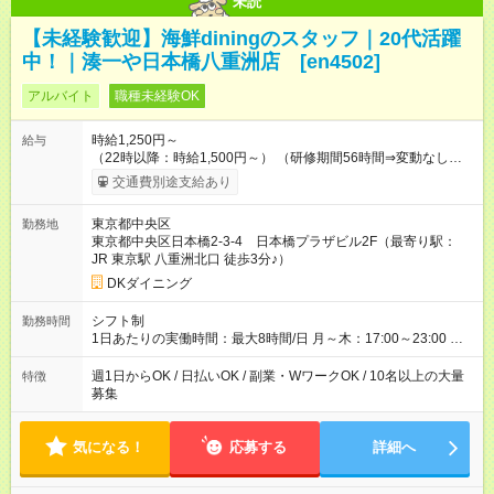
未読
【未経験歓迎】海鮮diningのスタッフ｜20代活躍
中！｜湊一や日本橋八重洲店 [en4502]
アルバイト
職種未経験OK
時給1,250円～
給与
（22時以降：時給1,500円～） （研修期間56時間⇒変動なし） ■
食事補助あり⇒1食200円 ■友人紹介制度あり⇒1人紹介につき最
交通費別途支給あり
大3万円支給！ 【試用期間】試用期間なし
東京都中央区
勤務地
東京都中央区日本橋2-3-4 日本橋プラザビル2F（最寄り駅：
JR 東京駅 八重洲北口 徒歩3分♪）
DKダイニング
シフト制
勤務時間
1日あたりの実働時間：最大8時間/日 月～木：17:00～23:00 金
祝前：17:00～23:30 土日祝：16:00～23:00 ★上記時間から3時
間／日～OK ★週1日～OK ※勤務時間の変動の可能性あり ※22時
週1日からOK / 日払いOK / 副業・WワークOK / 10名以上の大量
特徴
以降勤務は18歳以上(法令による) ★自己申告の自由シフト制
募集
気になる！
応募する
詳細へ