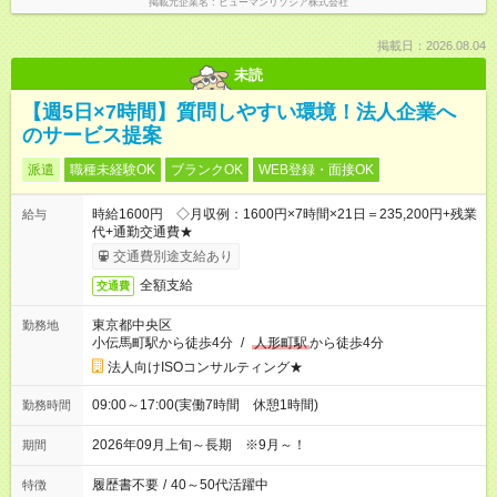
掲載元企業名
ヒューマンリソシア株式会社
掲載日：2026.08.04
未読
【週5日×7時間】質問しやすい環境！法人企業へ
のサービス提案
派遣
職種未経験OK
ブランクOK
WEB登録・面接OK
時給1600円 ◇月収例：1600円×7時間×21日＝235,200円+残業
給与
代+通勤交通費★
交通費別途支給あり
全額支給
交通費
東京都中央区
勤務地
小伝馬町駅から徒歩4分
/
人形町駅
から徒歩4分
法人向けISOコンサルティング★
09:00～17:00(実働7時間 休憩1時間)
勤務時間
2026年09月上旬～長期 ※9月～！
期間
履歴書不要
/
40～50代活躍中
特徴