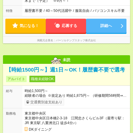
末まで（予定） ※9月～！
履歴書不要
/
40～50代活躍中
/
服装自由
/
パソコンスキル不要
特徴
気になる！
応募する
詳細へ
掲載元企業名
パーソルテンプスタッフ株式会社
未読
【時給1500円～】週1日～OK！履歴書不要で選考
アルバイト
職種未経験OK
時給1,500円～
給与
経験者の場合 ※規定あり 時給1,875円～ （研修期間56時間⇒変
動なし） ■昇給あり（年2回）⇒トレーナーになったら…通常時
交通費別途支給あり
給+300円！ ■食事補助あり⇒1食200円最大 ■友人紹介制度あり
⇒1人紹介につき、最大3万円支給 【試用期間】試用期間なし
東京都中央区
勤務地
東京都中央区日本橋2-3-18 江間忠さくらビル3F（最寄り駅：
JR 東京駅 八重洲北口 徒歩4分♪）
DKダイニング