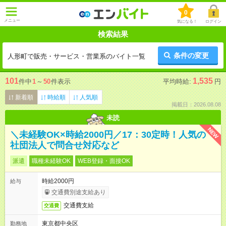
0
メニュー
気になる！
ログイン
検索結果
条件の変更
人形町で販売・サービス・営業系のバイト一覧
101
1,535
件中
1
～
50
件表示
平均時給:
円
新着順
時給順
人気順
掲載日：2026.08.08
未読
NEW
＼未経験OK×時給2000円／17：30定時！人気の
社団法人で問合せ対応など
派遣
職種未経験OK
WEB登録・面接OK
時給2000円
給与
交通費別途支給あり
交通費支給
交通費
東京都中央区
勤務地