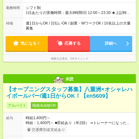
シフト制
勤務時間
1日あたりの実働時間：最大8時間/日 12:00～23:30 ★上記時間
から1日3h～OK ★週1日～OK◎ ※勤務時間の変動の可能性あり
※22時以降勤務は18歳以上(法令による) ■自由シフト制
週1日からOK / 日払いOK / 副業・WワークOK / 10名以上の大量
特徴
募集
気になる！
応募する
詳細へ
掲載元企業名
DKダイニング
未読
【オープニングスタッフ募集】八重洲×オシャレハ
イボールバー/週1日からOK！【en5609】
アルバイト
職種未経験OK
時給1,400円～
給与
時給：1,400円～ ■昇給あり（年2回） ⇒トレーナーになった
ら… 通常時給+300円！！ ■食事補助あり◎ ■友人紹介制度あ
交通費別途支給あり
り ⇒最大3万円支給 ■高校生時給 ⇒通常時給より変更なし ■研修
時給 ⇒通常時給より変動なし ■深夜時給 ⇒22時以降時給