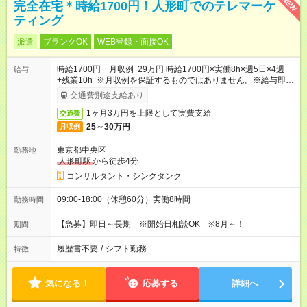
NEW
完全在宅＊時給1700円！人形町でのテレマーケ
ティング
派遣
ブランクOK
WEB登録・面接OK
時給1700円 月収例 29万円 時給1700円×実働8h×週5日×4週
給与
+残業10h ※月収例を保証するものではありません。※給与即受
取りサービス利用可（利用条件有）
交通費別途支給あり
1ヶ月3万円を上限として実費支給
交通費
25～30万円
月収例
東京都中央区
勤務地
人形町駅
から徒歩4分
コンサルタント・シンクタンク
09:00-18:00（休憩60分）実働8時間
勤務時間
【急募】即日～長期 ※開始日相談OK ※8月～！
期間
履歴書不要
/
シフト勤務
特徴
気になる！
応募する
詳細へ