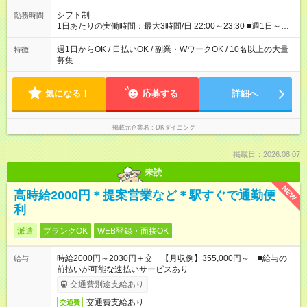
シフト制
勤務時間
1日あたりの実働時間：最大3時間/日 22:00～23:30 ■週1日～
OK◎ ■1日3時間～OK ■勤務時間の変動の可能性あり ■22時以降
勤務は18歳以上(法令による) ■自由シフト制
週1日からOK / 日払いOK / 副業・WワークOK / 10名以上の大量
特徴
募集
気になる！
応募する
詳細へ
掲載元企業名
DKダイニング
掲載日：2026.08.07
未読
NEW
高時給2000円＊提案営業など＊駅すぐで通勤便
利
派遣
ブランクOK
WEB登録・面接OK
時給2000円～2030円＋交 【月収例】355,000円～ ■給与の
給与
前払いが可能な速払いサービスあり
交通費別途支給あり
交通費支給あり
交通費