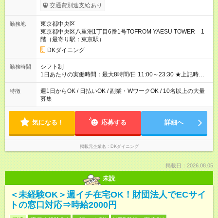
食事補助あり⇒1食200円 ■友人紹介制度あり⇒1人紹介につき最
交通費別途支給あり
大3万円支給！ 【試用期間】試用期間なし
東京都中央区
勤務地
東京都中央区八重洲1丁目6番1号TOFROM YAESU TOWER 1
階（最寄り駅：東京駅）
DKダイニング
シフト制
勤務時間
1日あたりの実働時間：最大8時間/日 11:00～23:30 ★上記時間
から1日3h～OK ★週1日～OK◎ ※勤務時間の変動の可能性あり
※22時以降勤務は18歳以上(法令による) ■自由シフト制
週1日からOK / 日払いOK / 副業・WワークOK / 10名以上の大量
特徴
募集
気になる！
応募する
詳細へ
掲載元企業名
DKダイニング
掲載日：2026.08.05
未読
＜未経験OK＞週イチ在宅OK！財団法人でECサイ
トの窓口対応⇒時給2000円