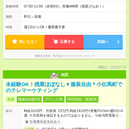
07:00-11:00（休憩0分）実働4時間（残業少なめ！）
勤務時間
即日～長期
期間
週1日からOK
/
履歴書不要
特徴
気になる！
応募する
詳細へ
掲載元企業名
株式会社リクルートスタッフィング
掲載日：2026.07.28
未読
未経験OK！残業ほぼなし▼服装自由＊小伝馬町で
のテレマーケティング
派遣
職種未経験OK
ブランクOK
WEB登録・面接OK
時給1610円 月収例 23万円 時給1610円×実働7h15m×週5日×4
給与
週 ※月収例を保証するものではありません。※給与即受取りサ
ービス利用可（利用条件有）
交通費別途支給あり