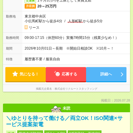
1ヶ月3万円を上限として実費支給
交通費
20～25万円
月収例
東京都中央区
勤務地
小伝馬町駅から徒歩4分
/
人形町駅
から徒歩5分
リース
09:00-17:15（休憩60分）実働7時間15分（残業少なめ！）
勤務時間
2026年10月01日～長期 ※開始日相談OK ※10月～！
期間
履歴書不要
/
服装自由
特徴
気になる！
応募する
詳細へ
掲載元企業名
株式会社リクルートスタッフィング
掲載日：2026.07.28
未読
＼ゆとりを持って働ける／両立OK！ISO関連×サ
ービス提案架電