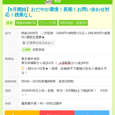
未読
【9月開始】おだやか環境！長期！お問い合わせ対
応！残業なし
派遣
職種未経験OK
ブランクOK
WEB登録・面接OK
時給1600円 ◇月収例：1600円×8時間×21日＝268,800円+残業
給与
代+通勤交通費★
交通費別途支給あり
全額支給
交通費
東京都中央区
勤務地
東日本橋駅から徒歩1分
/
人形町駅
から徒歩8分
＜穏やか×日系★＞清掃・設備保守で建物の安全と価値を守
る！
09:00～18:00(実働8時間 休憩1時間)
勤務時間
2026年09月上旬～長期 即日～9月開始まで相談OK！ ※9月
期間
～！
履歴書不要
/
40～50代活躍中
特徴