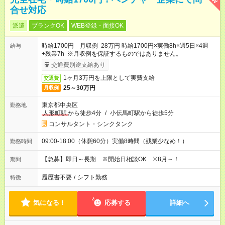
合せ対応
派遣
ブランクOK
WEB登録・面接OK
時給1700円 月収例 28万円 時給1700円×実働8h×週5日×4週
給与
+残業7h ※月収例を保証するものではありません。
交通費別途支給あり
1ヶ月3万円を上限として実費支給
交通費
25～30万円
月収例
東京都中央区
勤務地
人形町駅
から徒歩4分
/
小伝馬町駅から徒歩5分
コンサルタント・シンクタンク
09:00-18:00（休憩60分）実働8時間（残業少なめ！）
勤務時間
【急募】即日～長期 ※開始日相談OK ※8月～！
期間
履歴書不要
/
シフト勤務
特徴
気になる！
応募する
詳細へ