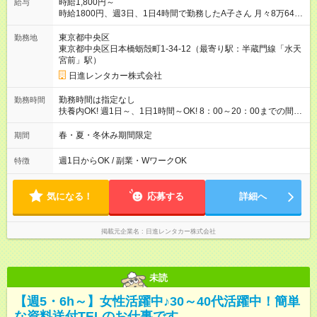
時給1,800円～
給与
時給1800円、週3日、1日4時間で勤務したA子さん 月々8万6400
円収入（月4週換算で計算した目安金額です） 【試用期間】試用
期間なし
東京都中央区
勤務地
東京都中央区日本橋蛎殻町1-34-12（最寄り駅：半蔵門線「水天
宮前」駅）
日進レンタカー株式会社
勤務時間は指定なし
勤務時間
扶養内OK! 週1日～、1日1時間～OK! 8：00～20：00までの間
で、1～8時間 2か月限定、 1ヶ月、100時間まで
春・夏・冬休み期間限定
期間
週1日からOK / 副業・WワークOK
特徴
気になる！
応募する
詳細へ
掲載元企業名
日進レンタカー株式会社
未読
【週5・6h～】女性活躍中♪30～40代活躍中！簡単
な資料送付TELのお仕事です