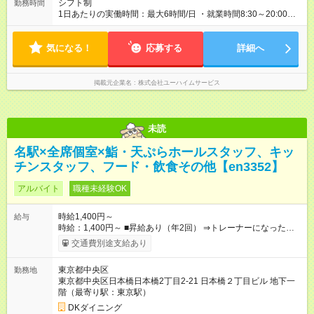
シフト制
勤務時間
1日あたりの実働時間：最大6時間/日 ・就業時間8:30～20:00の
間の6時間
気になる！
応募する
詳細へ
掲載元企業名
株式会社ユーハイムサービス
未読
名駅×全席個室×鮨・天ぷらホールスタッフ、キッ
チンスタッフ、フード・飲食その他【en3352】
アルバイト
職種未経験OK
時給1,400円～
給与
時給：1,400円～ ■昇給あり（年2回） ⇒トレーナーになった
ら… 通常時給+300円！！ ■高校生同時給 ■研修時給なし ■食
交通費別途支給あり
事補助あり ⇒1食200円 ■友人紹介制度あり ⇒最大3万円支給(※
店舗により異なります。) 【試用期間】試用期間なし
東京都中央区
勤務地
東京都中央区日本橋日本橋2丁目2-21 日本橋２丁目ビル 地下一
階（最寄り駅：東京駅）
DKダイニング