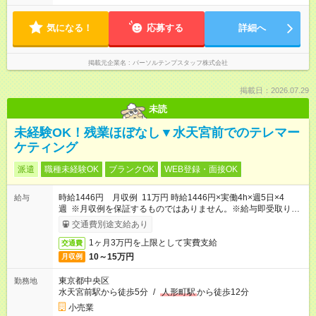
気になる！
応募する
詳細へ
掲載元企業名
パーソルテンプスタッフ株式会社
掲載日：2026.07.29
未読
未経験OK！残業ほぼなし▼水天宮前でのテレマー
ケティング
派遣
職種未経験OK
ブランクOK
WEB登録・面接OK
時給1446円 月収例 11万円 時給1446円×実働4h×週5日×4
給与
週 ※月収例を保証するものではありません。※給与即受取りサ
ービス利用可（利用条件有）
交通費別途支給あり
1ヶ月3万円を上限として実費支給
交通費
10～15万円
月収例
東京都中央区
勤務地
水天宮前駅から徒歩5分
/
人形町駅
から徒歩12分
小売業