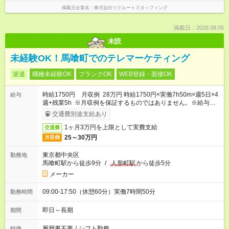
掲載元企業名
株式会社リクルートスタッフィング
掲載日：2026.08.05
未読
未経験OK！馬喰町でのテレマーケティング
派遣
職種未経験OK
ブランクOK
WEB登録・面接OK
時給1750円 月収例 28万円 時給1750円×実働7h50m×週5日×4
給与
週+残業5h ※月収例を保証するものではありません。※給与即受
取りサービス利用可（利用条件有）
交通費別途支給あり
1ヶ月3万円を上限として実費支給
交通費
25～30万円
月収例
東京都中央区
勤務地
馬喰町駅から徒歩9分
/
人形町駅
から徒歩5分
メーカー
09:00-17:50（休憩60分）実働7時間50分
勤務時間
即日～長期
期間
履歴書不要
/
シフト勤務
特徴