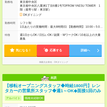
東京都中央区
勤務地
25％UP↑ 【試用期間】試用期間なし
東京都中央区八重洲1丁目6番1号TOFROM YAESU TOWER 1
階（最寄り駅：東京駅）
DKダイニング
シフト制
勤務時間
1日あたりの実働時間：最大8時間/日 【勤務時間】 10:00～5:00
※上記時間から1日3時間～/週1日～OK◎ ※22時以降勤務は、18
歳以上(法令による) ■自由シフト制
週1日からOK / 日払いOK / 副業・WワークOK / 10名以上の大量
特徴
募集
気になる！
応募する
詳細へ
掲載元企業名
DKダイニング
未読
【移転オープニングスタッフ◆時給1800円】レン
タカーの営業所スタッフ◆週1～OK◆面接1回のみ
アルバイト
職種未経験OK