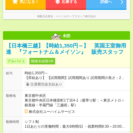
気になる！
応募する
詳細へ
掲載元企業名
パーソルテンプスタッフ株式会社
未読
【日本橋三越】【時給1,350円～】 英国王室御用
達 『フォートナム＆メイソン』 販売スタッフ
アルバイト
職種未経験OK
時給1,350円～
給与
【昇給あり】 【試用期間】試用期間あり 試用期間の長さ：2ヶ
月 雇用形態、給与は本採用時と同じです。
交通費別途支給あり
東京都中央区
勤務地
東京都中央区日本橋室町1丁目4-1（最寄り駅：＜東京メトロ＞
銀座線・半蔵門線「三越前」駅）
株式会社ユーハイムサービス
シフト制
勤務時間
1日あたりの実働時間：最大6時間/日 ・就業時間8:30～20:00の
間の6時間