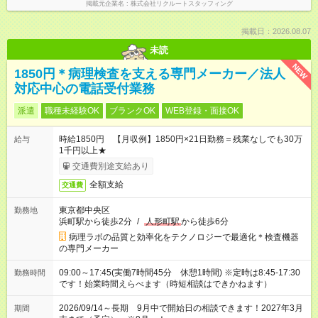
掲載元企業名
株式会社リクルートスタッフィング
掲載日：2026.08.07
未読
NEW
1850円＊病理検査を支える専門メーカー／法人
対応中心の電話受付業務
派遣
職種未経験OK
ブランクOK
WEB登録・面接OK
時給1850円 【月収例】1850円×21日勤務＝残業なしでも30万
給与
1千円以上★
交通費別途支給あり
全額支給
交通費
東京都中央区
勤務地
浜町駅から徒歩2分
/
人形町駅
から徒歩6分
病理ラボの品質と効率化をテクノロジーで最適化＊検査機器
の専門メーカー
09:00～17:45(実働7時間45分 休憩1時間) ※定時は8:45-17:30
勤務時間
です！始業時間えらべます（時短相談はできかねます）
2026/09/14～長期 9月中で開始日の相談できます！2027年3月
期間