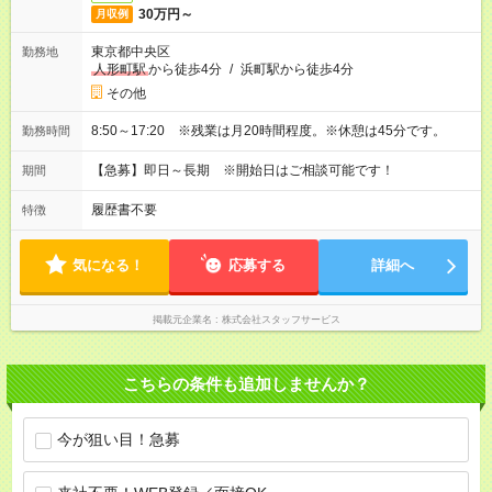
30万円～
月収例
東京都中央区
勤務地
人形町駅
から徒歩4分
/
浜町駅から徒歩4分
その他
8:50～17:20 ※残業は月20時間程度。※休憩は45分です。
勤務時間
【急募】即日～長期 ※開始日はご相談可能です！
期間
履歴書不要
特徴
気になる！
応募する
詳細へ
掲載元企業名
株式会社スタッフサービス
こちらの条件も追加しませんか？
今が狙い目！急募