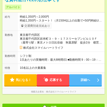
アルバイト
時給1,350円～2,000円
給与
時給1,350円～スタート！（月150H以上の出勤で+50円時給UP
制度有) 高収入のチャンス！！ 時給1,350円 ＋ 成績や勤務
交通費別途支給あり
時間に応じた上乗せ時給 ※時給変動制 ＋ インセンティ
ブ 【昇給制度について】 ・昇給額：50円～100円 ・毎月昇給
東京都千代田区
勤務地
のチャンスあり♪ <昇給制度> ■月間契約8件：時給1,400円 ■月間
東京都千代田区岩本町３－９－１７スリーセブンビル１０Ｆ
契約12件：時給1,500円 ■月間契約16件：時給1,600円 <インセ
（最寄り駅：東京メトロ日比谷線 秋葉原駅 徒歩2分 都営新
ンティブ制度> 自分が資料送付したお客様から契約になると.....
宿線 岩本町駅 徒歩1分 山手線 神田駅 徒歩8分）
■15件契約で26,000円 ■20件契約で40,000円 【試用期間】試用
株式会社スマイルハートライフ
期間なし
シフト制
勤務時間
1日あたりの実働時間：最大8時間/日 ■勤務時間 9：00～19：00
の間で自由に調整する自己申告制のシフト（月1回のシフト提
出） ＜例＞ 09：00～18：00 10：00～17：00 11：00～19：
10名以上の大量募集
特徴
00 ※お昼ランチ 12：30～13：30 60分休憩あり ※集中力維
持の為に90分ごとに5分の小休憩あり ※時間外労働なし
気になる！
応募する
詳細へ
掲載元企業名
株式会社スマイルハートライフ