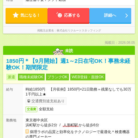
気になる！
応募する
詳細へ
掲載元企業名
株式会社リクルートスタッフィング
掲載日：2026.08.05
未読
1850円＊【9月開始】週1～2日在宅OK！事務未経
験OK！期間限定
派遣
職種未経験OK
ブランクOK
WEB登録・面接OK
時給1850円 【月収例】1850円×21日勤務＝残業なしでも30万
給与
1千円以上★
交通費別途支給あり
全額支給
交通費
東京都中央区
勤務地
浜町駅から徒歩2分
/
人形町駅
から徒歩6分
病理ラボの品質と効率化をテクノロジーで最適化＊検査機器
の専門メーカー