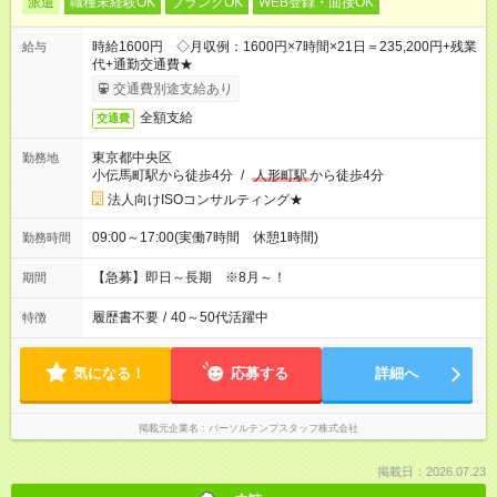
派遣
職種未経験OK
ブランクOK
WEB登録・面接OK
時給1600円 ◇月収例：1600円×7時間×21日＝235,200円+残業
給与
代+通勤交通費★
交通費別途支給あり
全額支給
交通費
東京都中央区
勤務地
小伝馬町駅から徒歩4分
/
人形町駅
から徒歩4分
法人向けISOコンサルティング★
09:00～17:00(実働7時間 休憩1時間)
勤務時間
【急募】即日～長期 ※8月～！
期間
履歴書不要
/
40～50代活躍中
特徴
気になる！
応募する
詳細へ
掲載元企業名
パーソルテンプスタッフ株式会社
掲載日：2026.07.23