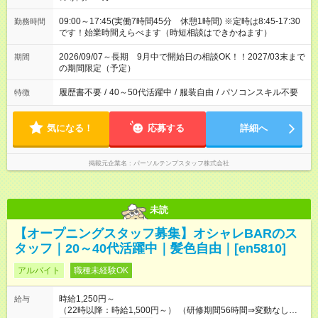
09:00～17:45(実働7時間45分 休憩1時間) ※定時は8:45-17:30
勤務時間
です！始業時間えらべます（時短相談はできかねます）
2026/09/07～長期 9月中で開始日の相談OK！！2027/03末まで
期間
の期間限定（予定）
履歴書不要
/
40～50代活躍中
/
服装自由
/
パソコンスキル不要
特徴
気になる！
応募する
詳細へ
掲載元企業名
パーソルテンプスタッフ株式会社
未読
【オープニングスタッフ募集】オシャレBARのス
タッフ｜20～40代活躍中｜髪色自由｜[en5810]
アルバイト
職種未経験OK
時給1,250円～
給与
（22時以降：時給1,500円～） （研修期間56時間⇒変動なし） ■