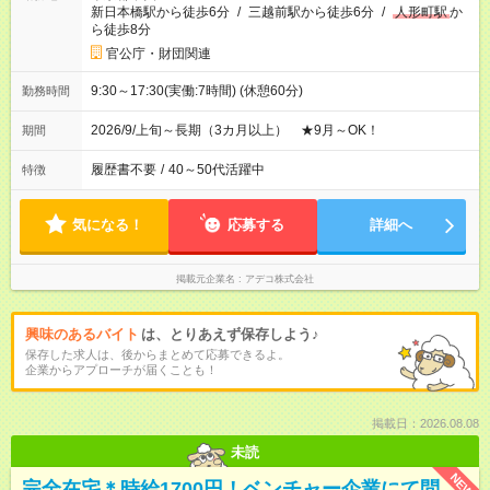
新日本橋駅から徒歩6分
/
三越前駅から徒歩6分
/
人形町駅
か
ら徒歩8分
官公庁・財団関連
9:30～17:30(実働:7時間) (休憩60分)
勤務時間
2026/9/上旬～長期（3カ月以上） ★9月～OK！
期間
履歴書不要
/
40～50代活躍中
特徴
気になる！
応募する
詳細へ
掲載元企業名
アデコ株式会社
興味のあるバイト
は、とりあえず保存しよう♪
保存した求人は、後からまとめて応募できるよ。
企業からアプローチが届くことも！
掲載日：2026.08.08
未読
NEW
完全在宅＊時給1700円！ベンチャー企業にて問