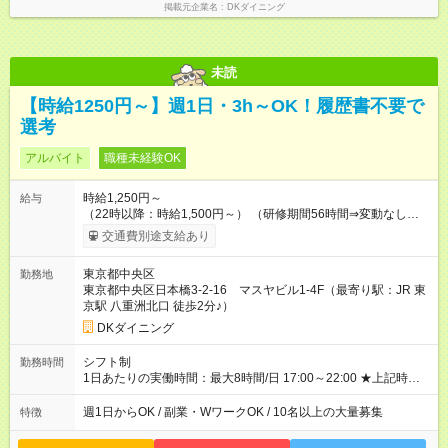
掲載元企業名
DKダイニング
未読
【時給1250円～】週1日・3h～OK！履歴書不要で
選考
アルバイト
職種未経験OK
時給1,250円～
給与
（22時以降：時給1,500円～） （研修期間56時間⇒変動なし） ■
食事補助あり⇒1食200円 ■友人紹介制度あり⇒1人紹介につき最
交通費別途支給あり
大3万円支給！ 【試用期間】試用期間なし
東京都中央区
勤務地
東京都中央区日本橋3-2-16 マスヤビル1-4F（最寄り駅：JR 東
京駅 八重洲北口 徒歩2分♪）
DKダイニング
シフト制
勤務時間
1日あたりの実働時間：最大8時間/日 17:00～22:00 ★上記時間
から1日3時間～OK ★週1日～OK◎ ※勤務時間の変動の可能性あ
り ※22時以降勤務は18歳以上(法令による) ★自由シフト制
週1日からOK / 副業・WワークOK / 10名以上の大量募集
特徴