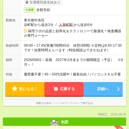
交通費別途支給あり
全額支給
交通費
東京都中央区
勤務地
浜町駅から徒歩2分
/
人形町駅
から徒歩6分
病理ラボの品質と効率化をテクノロジーで最適化＊検査機器
の専門メーカー
09:00～17:45(実働7時間45分 休憩1時間) ※定時は8:45-17:30
勤務時間
です！始業時間えらべます（時短相談はできかねます）
2026/09/01～長期 2027年3月末までの期間限定（予定） ※9
期間
月～！
履歴書不要
/
40～50代活躍中
/
服装自由
/
パソコンスキル不要
特徴
気になる！
応募する
詳細へ
掲載元企業名
パーソルテンプスタッフ株式会社
掲載日：2026.08.06
未読