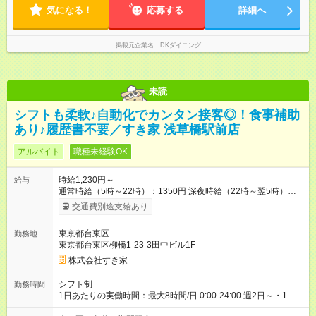
気になる！
応募する
詳細へ
掲載元企業名
DKダイニング
未読
シフトも柔軟♪自動化でカンタン接客◎！食事補助
あり♪履歴書不要／すき家 浅草橋駅前店
アルバイト
職種未経験OK
時給1,230円～
給与
通常時給（5時～22時）：1350円 深夜時給（22時～翌5時）：
1688円 高校生時給：1230円 【特別手当】早朝手当（5：00-9：
交通費別途支給あり
00）時給+150円 【試用期間】試用期間あり 試用期間の長さ：1
ヶ月 雇用形態、給与は本採用時と同じです。 試用期間の実態は
東京都台東区
勤務地
30日（※条件変更なし）ですが、切り上げで一ヶ月とさせてい
東京都台東区柳橋1-23-3田中ビル1F
ただきます。 研修制度あり：15時間(研修中も同時給）
株式会社すき家
シフト制
勤務時間
1日あたりの実働時間：最大8時間/日 0:00-24:00 週2日～・1日
2h～OK ＜シフト例＞ 〇朝帯 5:00-9:00 〇昼帯 9:00-14:00 〇午