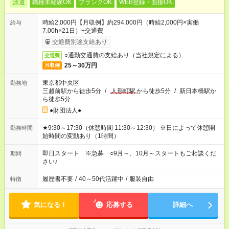
派遣
職種未経験OK
ブランクOK
WEB登録・面接OK
時給2,000円【月収例】約294,000円（時給2,000円×実働
給与
7.00h×21日）+交通費
交通費別途支給あり
○通勤交通費の支給あり（当社規定による）
交通費
25～30万円
月収例
東京都中央区
勤務地
三越前駅から徒歩5分
/
人形町駅
から徒歩5分
/
新日本橋駅か
ら徒歩5分
●財団法人●
★9:30～17:30（休憩時間 11:30～12:30） ※日によって休憩開
勤務時間
始時間の変動あり（1時間）
即日スタート ※急募 ○9月～、10月～スタートもご相談くだ
期間
さい♪
履歴書不要
/
40～50代活躍中
/
服装自由
特徴
気になる！
応募する
詳細へ