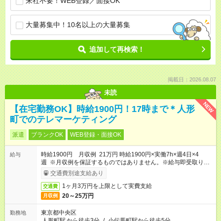
来社不要！WEB登録／面接OK
大量募集中！10名以上の大量募集
追加して再検索！
掲載日：2026.08.07
未読
NEW
【在宅勤務OK】時給1900円！17時まで＊人形
町でのテレマーケティング
派遣
ブランクOK
WEB登録・面接OK
時給1900円 月収例 21万円 時給1900円×実働7h×週4日×4
給与
週 ※月収例を保証するものではありません。※給与即受取りサ
ービス利用可（利用条件有）
交通費別途支給あり
1ヶ月3万円を上限として実費支給
交通費
20～25万円
月収例
東京都中央区
勤務地
人形町駅
から徒歩3分
/
小伝馬町駅から徒歩5分