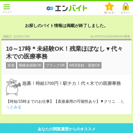
0
メニュー
気になる！
ログイン
お探しのバイト情報は掲載が終了しました。
掲載日 :2026
/
07
/
06
No.RSTFO260608894D/事務
10～17時＊未経験OK！残業ほぼなし▼代々
木での医療事務
派遣
職種未経験OK
ブランクOK
WEB登録・面接OK
急募！時給1700円！駅チカ！代々木での医療事務
【時短/15時までのお仕事】【直接雇用の可能性あり】▼クリニ
...も
っとみる
あなたの閲覧履歴からのオススメ