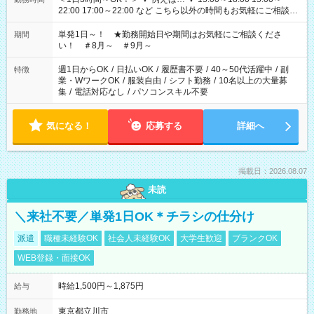
22:00 17:00～22:00 など こちら以外の時間もお気軽にご相談く
ださい！
単発1日～！ ★勤務開始日や期間はお気軽にご相談くださ
期間
い！ ＃8月～ ＃9月～
週1日からOK
/
日払いOK
/
履歴書不要
/
40～50代活躍中
/
副
特徴
業・WワークOK
/
服装自由
/
シフト勤務
/
10名以上の大量募
集
/
電話対応なし
/
パソコンスキル不要
気になる！
応募する
詳細へ
掲載日：2026.08.07
未読
＼来社不要／単発1日OK＊チラシの仕分け
派遣
職種未経験OK
社会人未経験OK
大学生歓迎
ブランクOK
WEB登録・面接OK
時給1,500円～1,875円
給与
東京都立川市
勤務地