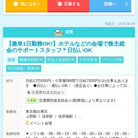
気になる！
応募する
詳細へ
掲載日：2026.08.08
未読
【激単1日勤務OK!】ホテルなどの会場で株主総
会のサポートスタッフ＊日払いOK
派遣
職種未経験OK
社会人未経験OK
大学生歓迎
ブランクOK
WEB登録・面接OK
日給1万5000円～※実働5時間で日給7000円のお仕事もありま
給与
す ◆日払い・週払いOK！（規定あり）◆お仕事によって日給
も異なります
交通費別途支給あり
交通費別途支給あり(勤務地により異なります)
交通費
東京都台東区
勤務地
上野駅
/
浅草駅
/
浅草橋駅
/
…
イベント会場
▼シフト例 ・08：00～19：00 ・09：00～18：00 ・10：00～
勤務時間