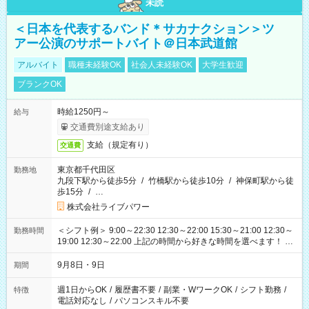
未読
＜日本を代表するバンド＊サカナクション＞ツ
アー公演のサポートバイト＠日本武道館
アルバイト
職種未経験OK
社会人未経験OK
大学生歓迎
ブランクOK
時給1250円～
給与
交通費別途支給あり
支給（規定有り）
交通費
東京都千代田区
勤務地
九段下駅から徒歩5分
/
竹橋駅から徒歩10分
/
神保町駅から徒
歩15分
/
…
株式会社ライブパワー
＜シフト例＞ 9:00～22:30 12:30～22:00 15:30～21:00 12:30～
勤務時間
19:00 12:30～22:00 上記の時間から好きな時間を選べます！ ※
時間は変更となる可能性があります
9月8日・9日
期間
週1日からOK
/
履歴書不要
/
副業・WワークOK
/
シフト勤務
/
特徴
電話対応なし
/
パソコンスキル不要