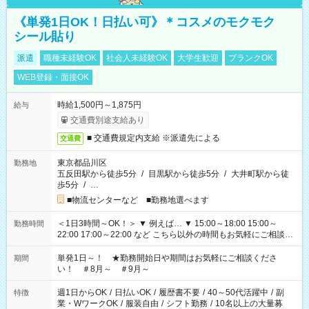
《単発1日OK！日払い可》＊コスメのモクモク
シール貼り
派遣
職種未経験OK
社会人未経験OK
大学生歓迎
ブランクOK
WEB登録・面接OK
時給1,500円～1,875円
給与
交通費別途支給あり
■ 交通費規定内支給 ※派遣先による
交通費
東京都品川区
勤務地
五反田駅から徒歩5分
/
目黒駅から徒歩5分
/
大井町駅から徒
歩5分
/
…
■物流センターなど ■勤務地選べます
＜1日3時間～OK！＞ ▼ 例えば… ▼ 15:00～18:00 15:00～
勤務時間
22:00 17:00～22:00 など こちら以外の時間もお気軽にご相談く
ださい！
単発1日～！ ★勤務開始日や期間はお気軽にご相談くださ
期間
い！ ＃8月～ ＃9月～
週1日からOK
/
日払いOK
/
履歴書不要
/
40～50代活躍中
/
副
特徴
業・WワークOK
/
服装自由
/
シフト勤務
/
10名以上の大量募