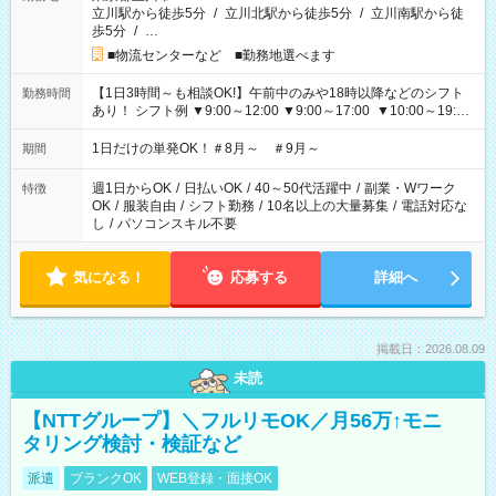
立川駅から徒歩5分
/
立川北駅から徒歩5分
/
立川南駅から徒
歩5分
/
…
■物流センターなど ■勤務地選べます
【1日3時間～も相談OK!】午前中のみや18時以降などのシフト
勤務時間
あり！ シフト例 ▼9:00～12:00 ▼9:00～17:00 ▼10:00～19:00
▼18:00～21:00
1日だけの単発OK！＃8月～ ＃9月～
期間
週1日からOK
/
日払いOK
/
40～50代活躍中
/
副業・Wワーク
特徴
OK
/
服装自由
/
シフト勤務
/
10名以上の大量募集
/
電話対応な
し
/
パソコンスキル不要
気になる！
応募する
詳細へ
掲載日：2026.08.09
未読
【NTTグループ】＼フルリモOK／月56万↑モニ
タリング検討・検証など
派遣
ブランクOK
WEB登録・面接OK