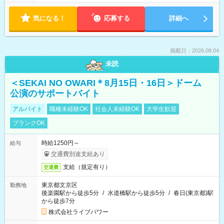
気になる！
応募する
詳細へ
掲載日：2026.08.04
未読
＜SEKAI NO OWARI＊8月15日・16日＞ドーム
公演のサポートバイト
アルバイト
職種未経験OK
社会人未経験OK
大学生歓迎
ブランクOK
時給1250円～
給与
交通費別途支給あり
支給（規定有り）
交通費
東京都文京区
勤務地
後楽園駅から徒歩5分
/
水道橋駅から徒歩5分
/
春日(東京都)駅
から徒歩7分
株式会社ライブパワー