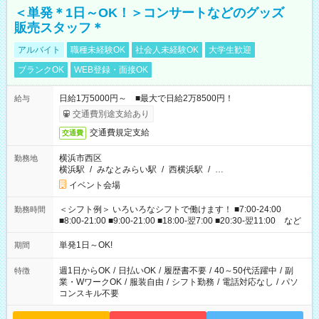
＜単発＊1日～OK！＞コンサートなどのグッズ
販売スタッフ＊
アルバイト
職種未経験OK
社会人未経験OK
大学生歓迎
ブランクOK
WEB登録・面接OK
日給1万5000円～ ■最大で日給2万8500円！
給与
交通費別途支給あり
交通費規定支給
交通費
横浜市西区
勤務地
横浜駅
/
みなとみらい駅
/
西横浜駅
/
…
イベント会場
＜シフト例＞ いろいろなシフトで働けます！ ■7:00-24:00
勤務時間
■8:00-21:00 ■9:00-21:00 ■18:00-翌7:00 ■20:30-翌11:00 など
単発1日～OK!
期間
週1日からOK
/
日払いOK
/
履歴書不要
/
40～50代活躍中
/
副
特徴
業・WワークOK
/
服装自由
/
シフト勤務
/
電話対応なし
/
パソ
コンスキル不要