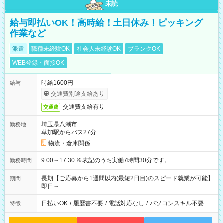
未読
給与即払いOK！高時給！土日休み！ピッキング
作業など
派遣
職種未経験OK
社会人未経験OK
ブランクOK
WEB登録・面接OK
時給1600円
給与
交通費別途支給あり
交通費支給有り
交通費
埼玉県八潮市
勤務地
草加駅からバス27分
物流・倉庫関係
9:00～17:30 ※表記のうち実働7時間30分です。
勤務時間
長期【ご応募から1週間以内(最短2日目)のスピード就業が可能】
期間
即日～
日払いOK
/
履歴書不要
/
電話対応なし
/
パソコンスキル不要
特徴