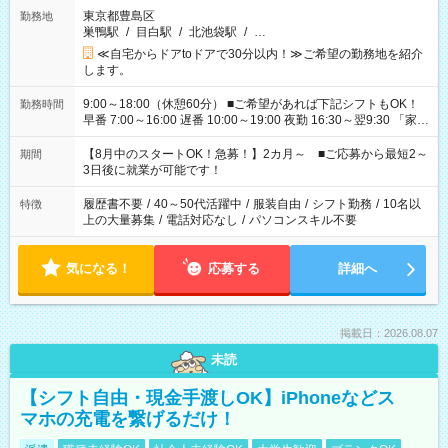
東京都豊島区
勤務地
巣鴨駅
/
目白駅
/
北池袋駅
/
…
≪自宅からドアtoドアで30分以内！≫ご希望の勤務地を紹介
します。
9:00～18:00（休憩60分） ■ご希望があれば下記シフトもOK！
勤務時間
早番 7:00～16:00 遅番 10:00～19:00 夜勤 16:30～翌9:30 「家族
と休みを合わせたい」 「余裕を持って夕飯の準備がしたい」
「できれば残業はしたくない」 など、ご希望を教えてください
【8月中のスタートOK！急募！】2カ月～ ■ご応募から最短2～
期間
ね。 ※Wワーク希望の方へ 今ご覧のお仕事で希望する勤務時間
3日後に就業が可能です！
と、もう1つのお仕事の勤務時間。 合計で週40時間を超える場
合は応募できません。
履歴書不要
/
40～50代活躍中
/
服装自由
/
シフト勤務
/
10名以
特徴
上の大量募集
/
電話対応なし
/
パソコンスキル不要
気になる！
応募する
詳細へ
掲載日：2026.08.07
未読
【シフト自由・現金手渡しOK】iPhoneなどス
マホの充電を繋げるだけ！