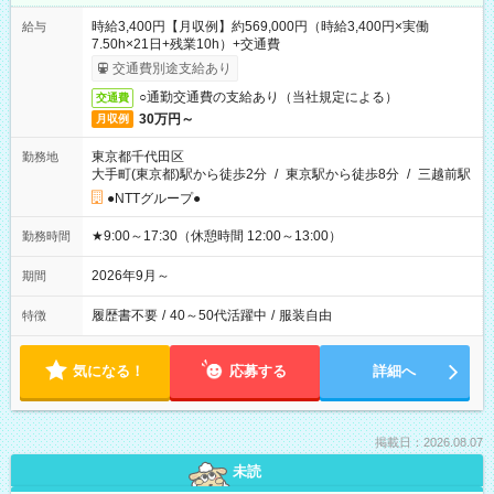
時給3,400円【月収例】約569,000円（時給3,400円×実働
給与
7.50h×21日+残業10h）+交通費
交通費別途支給あり
○通勤交通費の支給あり（当社規定による）
交通費
30万円～
月収例
東京都千代田区
勤務地
大手町(東京都)駅から徒歩2分
/
東京駅から徒歩8分
/
三越前駅
●NTTグループ●
★9:00～17:30（休憩時間 12:00～13:00）
勤務時間
2026年9月～
期間
履歴書不要
/
40～50代活躍中
/
服装自由
特徴
気になる！
応募する
詳細へ
掲載日：2026.08.07
未読