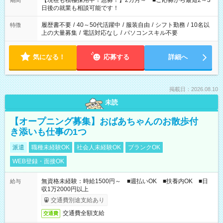
【現在も積極採用中！急募！】2カ月～ ■ご応募から最短2～3
期間
の方へ 今ご覧のお仕事で希望する勤務時間と、もう1つのお仕事
日後の就業も相談可能です！
の勤務時間。 合計で週40時間を超える場合は応募できません。
履歴書不要
/
40～50代活躍中
/
服装自由
/
シフト勤務
/
10名以
特徴
上の大量募集
/
電話対応なし
/
パソコンスキル不要
気になる！
応募する
詳細へ
掲載日：2026.08.10
未読
【オープニング募集】おばあちゃんのお散歩付
き添いも仕事の1つ
派遣
職種未経験OK
社会人未経験OK
ブランクOK
WEB登録・面接OK
無資格未経験：時給1500円～ ■週払いOK ■扶養内OK ■日
給与
収1万2000円以上
交通費別途支給あり
交通費全額支給
交通費