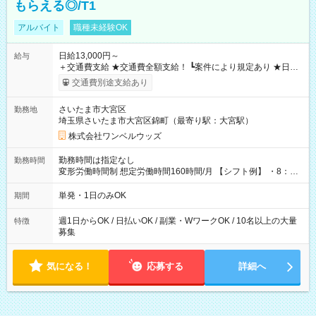
もらえる◎/T1
アルバイト
職種未経験OK
日給13,000円～
給与
＋交通費支給 ★交通費全額支給！ ┗案件により規定あり ★日払
いOK！（規定あり） ┗働いたその日に現金GET♪ お仕事後はコ
交通費別途支給あり
ンビニATMから 日払い分を引き落とせます！ 【試用期間】試
用期間なし
さいたま市大宮区
勤務地
埼玉県さいたま市大宮区錦町（最寄り駅：大宮駅）
株式会社ワンベルウッズ
勤務時間は指定なし
勤務時間
変形労働時間制 想定労働時間160時間/月 【シフト例】 ・8：00
～21：00
単発・1日のみOK
期間
週1日からOK / 日払いOK / 副業・WワークOK / 10名以上の大量
特徴
募集
気になる！
応募する
詳細へ