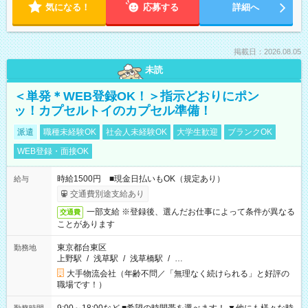
気になる！
応募する
詳細へ
掲載日：2026.08.05
未読
＜単発＊WEB登録OK！＞指示どおりにポン
ッ！カプセルトイのカプセル準備！
派遣
職種未経験OK
社会人未経験OK
大学生歓迎
ブランクOK
WEB登録・面接OK
時給1500円 ■現金日払いもOK（規定あり）
給与
交通費別途支給あり
一部支給 ※登録後、選んだお仕事によって条件が異なる
交通費
ことがあります
東京都台東区
勤務地
上野駅
/
浅草駅
/
浅草橋駅
/
…
大手物流会社（年齢不問／「無理なく続けられる」と好評の
職場です！）