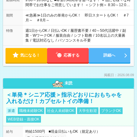
9:00～18:00など ■希望の時間帯を選べます！ ▼他にも様々な時
勤務時間
間帯でお仕事をご用意しています！ ＜シフト例＞ 8:30～12:00
17:00～22:00 13:00～22:00 22:00～翌6:00 など
≪急募≫1日のみの単発からOK！ 即日スタートもOK！ ＃7
期間
月～ ＃8月～
週1日からOK
/
日払いOK
/
履歴書不要
/
40～50代活躍中
/
副
特徴
業・WワークOK
/
服装自由
/
シフト勤務
/
10名以上の大量募
集
/
電話対応なし
/
パソコンスキル不要
気になる！
応募する
詳細へ
掲載日：2026.08.09
未読
＜単発＊シニア応援＞指示どおりにおもちゃを
入れるだけ！カプセルトイの準備！
派遣
職種未経験OK
社会人未経験OK
大学生歓迎
ブランクOK
WEB登録・面接OK
時給1500円 ■現金日払いもOK（規定あり）
給与