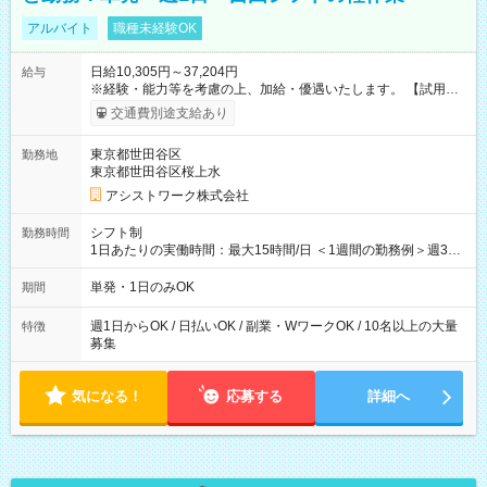
アルバイト
職種未経験OK
日給10,305円～37,204円
給与
※経験・能力等を考慮の上、加給・優遇いたします。 【試用期
間】試用期間なし
交通費別途支給あり
東京都世田谷区
勤務地
東京都世田谷区桜上水
アシストワーク株式会社
シフト制
勤務時間
1日あたりの実働時間：最大15時間/日 ＜1週間の勤務例＞週3回
勤務 勤務：月・水・金 休み：火・木・土・日 好きな時にお仕事
可能です！ ※1日あたりの最大実働時間は日勤、夜勤共に勤務し
単発・1日のみOK
期間
た時間になります。
週1日からOK / 日払いOK / 副業・WワークOK / 10名以上の大量
特徴
募集
気になる！
応募する
詳細へ