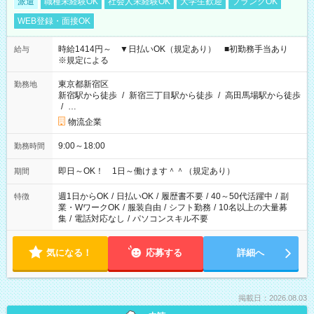
派遣
職種未経験OK
社会人未経験OK
大学生歓迎
ブランクOK
WEB登録・面接OK
時給1414円～ ▼日払いOK（規定あり） ■初勤務手当あり
給与
※規定による
東京都新宿区
勤務地
新宿駅から徒歩
/
新宿三丁目駅から徒歩
/
高田馬場駅から徒歩
/
…
物流企業
9:00～18:00
勤務時間
即日～OK！ 1日～働けます＾＾（規定あり）
期間
週1日からOK
/
日払いOK
/
履歴書不要
/
40～50代活躍中
/
副
特徴
業・WワークOK
/
服装自由
/
シフト勤務
/
10名以上の大量募
集
/
電話対応なし
/
パソコンスキル不要
気になる！
応募する
詳細へ
掲載日：2026.08.03