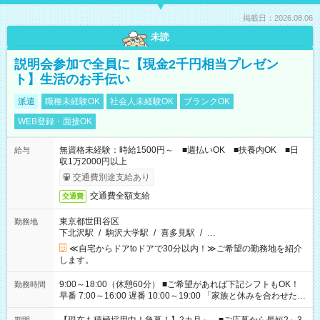
掲載日：2026.08.06
未読
説明会参加で全員に【現金2千円相当プレゼン
ト】生活のお手伝い
派遣
職種未経験OK
社会人未経験OK
ブランクOK
WEB登録・面接OK
無資格未経験：時給1500円～ ■週払いOK ■扶養内OK ■日
給与
収1万2000円以上
交通費別途支給あり
交通費全額支給
交通費
東京都世田谷区
勤務地
下北沢駅
/
駒沢大学駅
/
喜多見駅
/
…
≪自宅からドアtoドアで30分以内！≫ご希望の勤務地を紹介
します。
9:00～18:00（休憩60分） ■ご希望があれば下記シフトもOK！
勤務時間
早番 7:00～16:00 遅番 10:00～19:00 「家族と休みを合わせた
い」 「余裕を持って夕飯の準備がしたい」 「できれば残業はし
たくない」 など、ご希望を教えてくださいね。 ※Wワーク希望