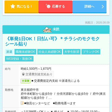
気になる！
応募する
詳細へ
掲載日：2026.08.09
未読
《単発1日OK！日払い可》＊チラシのモクモク
シール貼り
派遣
職種未経験OK
社会人未経験OK
大学生歓迎
ブランクOK
WEB登録・面接OK
時給1,500円～1,875円
給与
交通費別途支給あり
■ 交通費規定内支給 ※派遣先による
交通費
東京都府中市
勤務地
府中本町駅から徒歩5分
/
分倍河原駅から徒歩5分
/
府中(東京
都)駅から徒歩5分
/
…
■物流センターなど ■勤務地選べます
＜1日3時間～OK！＞ ▼ 例えば… ▼ 15:00～18:00 15:00～
勤務時間