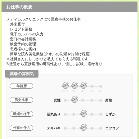
お仕事の概要
メディカルクリニックにて医療事務のお仕事
・外来受付
・レセプト業務
・電子カルテへの入力
・窓口の会計業務
・検査予約の管理
・患者様のご案内
・簡単な院内美化業務(タオルの洗濯や片付け程度)
※社員さんにしっかりと教えてもらえる環境です！
※派遣から直接雇用の可能性あり。但し、試験、選考有り
職場の雰囲気
年齢層
20代
30
40
50
60
男女比率
女性
男性
職場の様子
活気あり
しずか
仕事の仕方
テキパキ
コツコツ