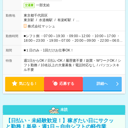
一部支給
交通費
東京都千代田区
勤務地
東京駅
/
水道橋駅
/
有楽町駅
/
…
株式会社マッシュ
■シフト例 ・07:00～19:30 ・09:00～12:00 ・10:00～17:00 ・
勤務時間
18:00～23:00 ・19:00～07:00 ・20:00～09:00 ・22:00～06:00
etc ★最短で3時間で5,120円のお仕事から 15時間で2万円近く稼
げるお仕事も！ ご希望のお時間に合わせてご紹介！ ※シフトは
■１日のみ・1回だけお仕事OK！
期間
現場によって異なります。 ※勿論、休憩時間はあるのでご安心
ください！
週1日からOK
/
日払いOK
/
履歴書不要
/
副業・WワークOK
/
シ
特徴
フト勤務
/
10名以上の大量募集
/
電話対応なし
/
パソコンスキ
ル不要
気になる！
応募する
詳細へ
未読
【日払い・未経験歓迎！】稼ぎたい日にサクッ
と勤務！単発・週1日～自由シフトの軽作業