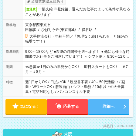
交通費別途支給あり
一部支給 ※登録後、選んだお仕事によって条件が異なる
交通費
ことがあります
東京都西東京市
勤務地
田無駅
/
ひばりケ丘(東京都)駅
/
保谷駅
/
…
大手物流会社（年齢不問／「無理なく続けられる」と好評の
職場です！）
9:00～18:00など ■希望の時間帯を選べます！ ▼他にも様々な時
勤務時間
間帯でお仕事をご用意しています！ ＜シフト例＞ 8:30～12:00
17:00～22:00 13:00～22:00 22:00～翌6:00 など
≪急募≫1日のみの単発からOK！ 即日スタートもOK！ ＃7
期間
月～＃8月～
週1日からOK
/
日払いOK
/
履歴書不要
/
40～50代活躍中
/
副
特徴
業・WワークOK
/
服装自由
/
シフト勤務
/
10名以上の大量募
集
/
電話対応なし
/
パソコンスキル不要
気になる！
応募する
詳細へ
掲載日：2026.08.08
未読