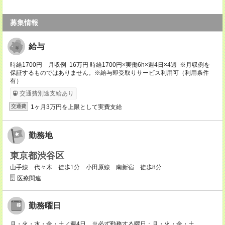
募集情報
給与
時給1700円 月収例 16万円 時給1700円×実働6h×週4日×4週 ※月収例を
保証するものではありません。※給与即受取りサービス利用可（利用条件
有）
交通費別途支給あり
1ヶ月3万円を上限として実費支給
交通費
勤務地
東京都渋谷区
山手線 代々木 徒歩1分 小田原線 南新宿 徒歩8分
医療関連
勤務曜日
月・火・水・金・土／週4日 ※必ず勤務する曜日：月・火・金・土