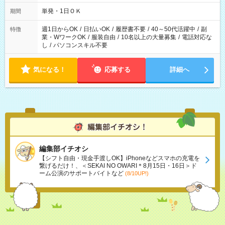
単発・1日ＯＫ
期間
週1日からOK
/
日払いOK
/
履歴書不要
/
40～50代活躍中
/
副
特徴
業・WワークOK
/
服装自由
/
10名以上の大量募集
/
電話対応な
し
/
パソコンスキル不要
気になる！
応募する
詳細へ
編集部イチオシ
【シフト自由・現金手渡しOK】iPhoneなどスマホの充電を
繋げるだけ！、＜SEKAI NO OWARI＊8月15日・16日＞ド
ーム公演のサポートバイトなど
(8/10UP!)