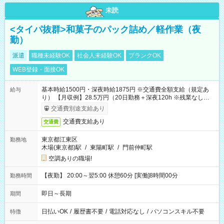
未読
<タイパ抜群>和菓子のパック詰め／軽作業（夜
勤）
派遣
職種未経験OK
社会人未経験OK
ブランクOK
WEB登録・面接OK
基本時給1500円・深夜時給1875円 ※交通費全額支給（規定あ
給与
り） 【月収例】28.5万円（20日勤務＋深夜120h ※残業なしの場
合）
交通費別途支給あり
交通費支給あり
交通費
東京都江東区
勤務地
木場(東京都)駅
/
東陽町駅
/
門前仲町駅
空調ありの職場!
【夜勤】 20:00～翌5:00 休憩60分 [実働]8時間00分
勤務時間
即日～長期
期間
日払いOK
/
履歴書不要
/
電話対応なし
/
パソコンスキル不要
特徴