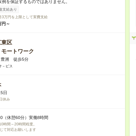
月収例を保証するものではありません。
途支給あり
月3万円を上限として実費支給
万円～
江東区
リモートワーク
豊洲 徒歩5分
サ－ビス
休
5日
日休み
17:30（休憩60分）実働8時間
10時間～20時間程度。
じて対応お願いします