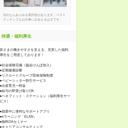
当社ならあらゆる選択肢があります。ベスト
マッチングなお仕事に出会えるはずです。
待遇・福利厚生
皆さまの働きやすさを支える、充実した福利
厚生をご用意しております！
●社会保険完備（協会けんぽ加入）
●定期健康診断
●リクルートグループ団体保険制度
●ベビーシッター割引サービス
●出産育児一時金
●給与の即受け取りOK
●ベネフィット・ステーション（福利厚生サー
ビス）
●就業中に便利なサポートアプリ
●eラーニング「ELAN」
●無料OAセミナー
●キャリアコンサルティング