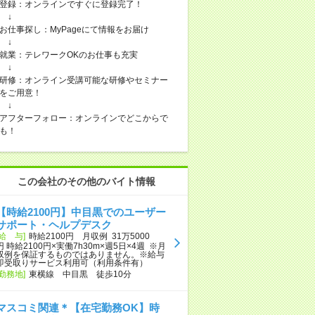
登録：オンラインですぐに登録完了！
↓
お仕事探し：MyPageにて情報をお届け
↓
就業：テレワークOKのお仕事も充実
↓
研修：オンライン受講可能な研修やセミナー
をご用意！
↓
アフターフォロー：オンラインでどこからで
も！
この会社のその他のバイト情報
【時給2100円】中目黒でのユーザー
サポート・ヘルプデスク
[給 与]
時給2100円 月収例 31万5000
円 時給2100円×実働7h30m×週5日×4週 ※月
収例を保証するものではありません。※給与
即受取りサービス利用可（利用条件有）
[勤務地]
東横線 中目黒 徒歩10分
マスコミ関連＊【在宅勤務OK】時