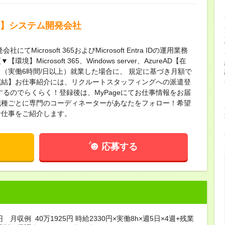
社】システム開発会社
icrosoft 365およびMicrosoft Entra IDの運用業務
icrosoft 365、Windows server、AzureAD【在
（実働6時間/日以上）就業した場合に、 規定に基づき月額で
完結】お仕事紹介には、リクルートスタッフィングへの派遣登
するのでらくらく！登録後は、MyPageにてお仕事情報をお届
職種ごとに専門のコーディネーターがあなたをフォロー！希望
お仕事をご紹介します。
応募する
円 月収例 40万1925円 時給2330円×実働8h×週5日×4週+残業