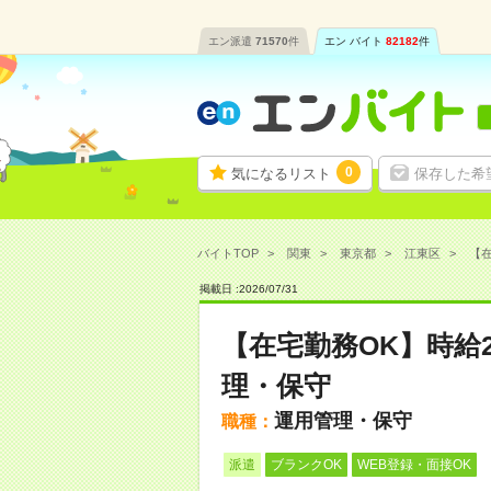
エン派遣
71570
件
エン バイト
82182
件
0
気になるリスト
保存した希
バイトTOP
関東
東京都
江東区
【在
掲載日 :
2026
/
07
/
31
【在宅勤務OK】時給
理・保守
運用管理・保守
職種：
派遣
ブランクOK
WEB登録・面接OK