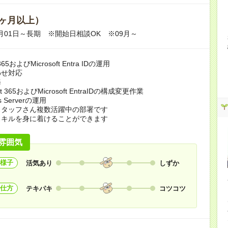
ヶ月以上）
09月01日～長期 ※開始日相談OK ※09月～
t 365およびMicrosoft Entra IDの運用
わせ対応
務
ft 365およびMicrosoft EntraIDの構成変更作業
s Serverの運用
スタッフさん複数活躍中の部署です
スキルを身に着けることができます
雰囲気
様子
活気あり
しずか
仕方
テキパキ
コツコツ