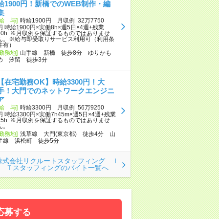
給1900円！新橋でのWEB制作・編
集
[給 与]
時給1900円 月収例 32万7750
円 時給1900円×実働8h×週5日×4週+残業
10h ※月収例を保証するものではありませ
ん。※給与即受取りサービス利用可（利用条
件有）
[勤務地]
山手線 新橋 徒歩8分 ゆりかも
め 汐留 徒歩3分
【在宅勤務OK】時給3300円！大
手！大門でのネットワークエンジニ
ア
[給 与]
時給3300円 月収例 56万9250
円 時給3300円×実働7h45m×週5日×4週+残業
15h ※月収例を保証するものではありませ
ん。
[勤務地]
浅草線 大門(東京都) 徒歩4分 山
手線 浜松町 徒歩5分
株式会社リクルートスタッフィング Ｉ
Ｔスタッフィングのバイト一覧へ
応募する