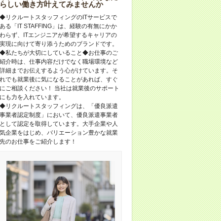
らしい働き方叶えてみませんか
◆リクルートスタッフィングのITサービスで
ある「IT STAFFING」は、経験の有無にかか
わらず、ITエンジニアが希望するキャリアの
実現に向けて寄り添うためのブランドです。
◆私たちが大切にしていること◆お仕事のご
紹介時は、仕事内容だけでなく職場環境など
詳細までお伝えするよう心がけています。そ
れでも就業後に気になることがあれば、すぐ
にご相談ください！ 当社は就業後のサポート
にも力を入れています。
◆リクルートスタッフィングは、「優良派遣
事業者認定制度」において、優良派遣事業者
として認定を取得しています。大手企業や人
気企業をはじめ、バリエーション豊かな就業
先のお仕事をご紹介します！