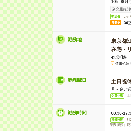
10h ※
交通費別
1ヶ
交通費
30
月収例
勤務地
東京都
在宅・
有楽町線 
情報処理
勤務曜日
土日祝
月～金／週
土
休日休暇
勤務時間
08:30-
月
残業時間
業務状況に応