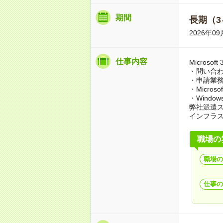
期間
長期（3
2026年
仕事内容
Microsof
・問い合
・申請業
・Microso
・Window
弊社派遣
インフラ
職場の
職場の
仕事の