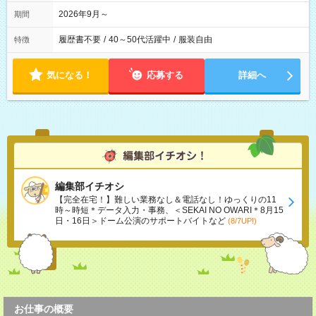
2026年9月～
期間
履歴書不要
/
40～50代活躍中
/
服装自由
特徴
気になる！
応募する
詳細へ
編集部イチオシ
【完全在宅！】難しい業務なし＆電話なし！ゆっくりの11
時～時短＊データ入力・事務、＜SEKAI NO OWARI＊8月15
日・16日＞ドーム公演のサポートバイトなど
(8/7UP!)
お仕事の概要