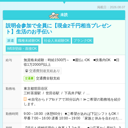
掲載日：2026.08.07
未読
説明会参加で全員に【現金2千円相当プレゼン
ト】生活のお手伝い
派遣
職種未経験OK
社会人未経験OK
ブランクOK
WEB登録・面接OK
無資格未経験：時給1500円～ ■週払いOK ■扶養内OK ■日
給与
収1万2000円以上
交通費別途支給あり
交通費全額支給
交通費
東京都世田谷区
勤務地
三軒茶屋駅
/
世田谷駅
/
下高井戸駅
/
…
≪自宅からドアtoドアで30分以内！≫ご希望の勤務地を紹介
します。
9:00～18:00（休憩60分） ■ご希望があれば下記シフトもOK！
勤務時間
早番 7:00～16:00 遅番 10:00～19:00 「家族と休みを合わせた
い」 「余裕を持って夕飯の準備がしたい」 「できれば残業はし
たくない」 など、ご希望を教えてくださいね。 ※Wワーク希望