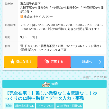
東京都千代田区
勤務地
九段下駅から徒歩5分
/
竹橋駅から徒歩10分
/
神保町駅から徒
歩15分
/
…
株式会社ライブパワー
＜シフト例＞ 9:00～22:30 12:30～22:00 15:30～21:00 12:30～
勤務時間
19:00 12:30～22:00 上記の時間から好きな時間を選べます！ ※
時間は変更となる可能性があります
9月8日・9日
期間
週1日からOK
/
履歴書不要
/
副業・WワークOK
/
シフト勤務
/
特徴
電話対応なし
/
パソコンスキル不要
気になる！
応募する
詳細へ
掲載日：2026.07.29
未読
【完全在宅！】難しい業務なし＆電話なし！ゆ
っくりの11時～時短＊データ入力・事務
派遣
職種未経験OK
ブランクOK
WEB登録・面接OK