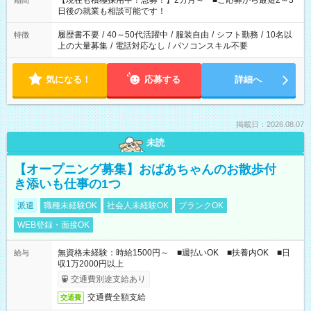
【現在も積極採用中！急募！】2カ月～ ■ご応募から最短2～3
期間
の方へ 今ご覧のお仕事で希望する勤務時間と、もう1つのお仕事
日後の就業も相談可能です！
の勤務時間。 合計で週40時間を超える場合は応募できません。
履歴書不要
/
40～50代活躍中
/
服装自由
/
シフト勤務
/
10名以
特徴
上の大量募集
/
電話対応なし
/
パソコンスキル不要
気になる！
応募する
詳細へ
掲載日：2026.08.07
未読
【オープニング募集】おばあちゃんのお散歩付
き添いも仕事の1つ
派遣
職種未経験OK
社会人未経験OK
ブランクOK
WEB登録・面接OK
無資格未経験：時給1500円～ ■週払いOK ■扶養内OK ■日
給与
収1万2000円以上
交通費別途支給あり
交通費全額支給
交通費