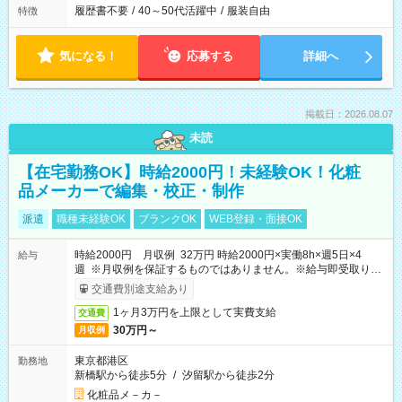
履歴書不要
/
40～50代活躍中
/
服装自由
特徴
気になる！
応募する
詳細へ
掲載日：2026.08.07
未読
【在宅勤務OK】時給2000円！未経験OK！化粧
品メーカーで編集・校正・制作
派遣
職種未経験OK
ブランクOK
WEB登録・面接OK
時給2000円 月収例 32万円 時給2000円×実働8h×週5日×4
給与
週 ※月収例を保証するものではありません。※給与即受取りサ
ービス利用可（利用条件有）
交通費別途支給あり
1ヶ月3万円を上限として実費支給
交通費
30万円～
月収例
東京都港区
勤務地
新橋駅から徒歩5分
/
汐留駅から徒歩2分
化粧品メ－カ－