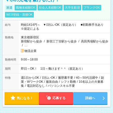
派遣
職種未経験OK
社会人未経験OK
大学生歓迎
ブランクOK
WEB登録・面接OK
時給1414円～ ▼日払いOK（規定あり） ■初勤務手当あり
給与
※規定による
東京都新宿区
勤務地
新宿駅から徒歩
/
新宿三丁目駅から徒歩
/
高田馬場駅から徒歩
/
…
物流企業
9:00～18:00
勤務時間
即日～OK！ 1日～働けます＾＾（規定あり）
期間
週1日からOK
/
日払いOK
/
履歴書不要
/
40～50代活躍中
/
副
特徴
業・WワークOK
/
服装自由
/
シフト勤務
/
10名以上の大量募
集
/
電話対応なし
/
パソコンスキル不要
気になる！
応募する
詳細へ