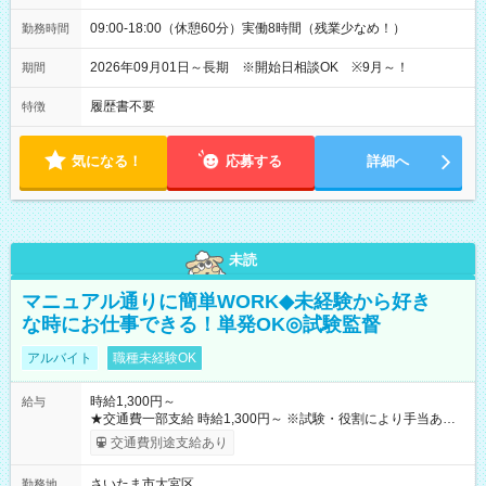
09:00-18:00（休憩60分）実働8時間（残業少なめ！）
勤務時間
2026年09月01日～長期 ※開始日相談OK ※9月～！
期間
履歴書不要
特徴
気になる！
応募する
詳細へ
未読
マニュアル通りに簡単WORK◆未経験から好き
な時にお仕事できる！単発OK◎試験監督
アルバイト
職種未経験OK
時給1,300円～
給与
★交通費一部支給 時給1,300円～ ※試験・役割により手当あり
※勤務回数により昇給あり 【即給（前払い）オプションあ
交通費別途支給あり
り！】 希望される場合、勤務から1週間ほどで給与の一部を受け
取れます。 ※手数料418円がかかります。 【過去試験日の収入
さいたま市大宮区
勤務地