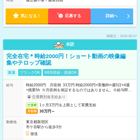
履歴書不要
/
服装自由
特徴
気になる！
応募する
詳細へ
掲載日：2026.08.07
未読
完全在宅＊時給2000円！ショート動画の映像編
集やテロップ確認
派遣
ブランクOK
WEB登録・面接OK
時給2000円 月収例 33万円 時給2000円×実働8h×週5日×4週
給与
+残業5h ※月収例を保証するものではありません。※給与即受
取りサービス利用可（利用条件有）
交通費別途支給あり
1ヶ月3万円を上限として実費支給
交通費
30万円～
月収例
東京都新宿区
勤務地
市ケ谷駅から徒歩3分
放送