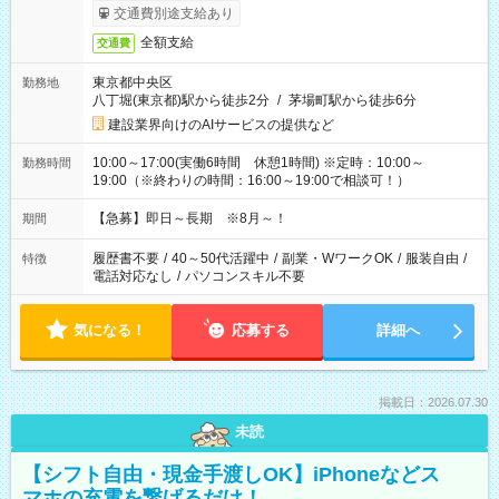
交通費別途支給あり
全額支給
交通費
東京都中央区
勤務地
八丁堀(東京都)駅から徒歩2分
/
茅場町駅から徒歩6分
建設業界向けのAIサービスの提供など
10:00～17:00(実働6時間 休憩1時間) ※定時：10:00～
勤務時間
19:00（※終わりの時間：16:00～19:00で相談可！）
【急募】即日～長期 ※8月～！
期間
履歴書不要
/
40～50代活躍中
/
副業・WワークOK
/
服装自由
/
特徴
電話対応なし
/
パソコンスキル不要
気になる！
応募する
詳細へ
掲載日：2026.07.30
未読
【シフト自由・現金手渡しOK】iPhoneなどス
マホの充電を繋げるだけ！