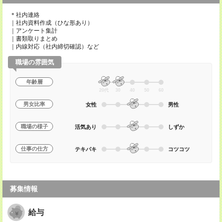
＊社内連絡
｜社内資料作成（ひな形あり）
｜アンケート集計
｜書類取りまとめ
｜内線対応（社内締切確認）など
職場の雰囲気
年齢層
20代
30
40
50
60
男女比率
女性
男性
職場の様子
活気あり
しずか
仕事の仕方
テキパキ
コツコツ
募集情報
給与