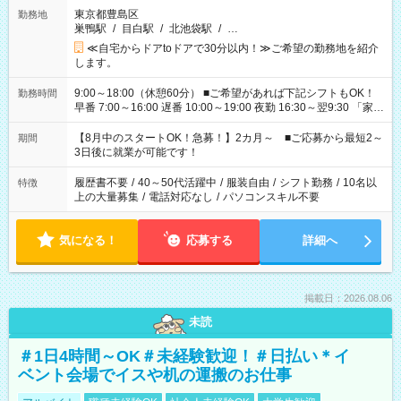
東京都豊島区
勤務地
巣鴨駅
/
目白駅
/
北池袋駅
/
…
≪自宅からドアtoドアで30分以内！≫ご希望の勤務地を紹介
します。
9:00～18:00（休憩60分） ■ご希望があれば下記シフトもOK！
勤務時間
早番 7:00～16:00 遅番 10:00～19:00 夜勤 16:30～翌9:30 「家族
と休みを合わせたい」 「余裕を持って夕飯の準備がしたい」
「できれば残業はしたくない」 など、ご希望を教えてください
【8月中のスタートOK！急募！】2カ月～ ■ご応募から最短2～
期間
ね。 ※Wワーク希望の方へ 今ご覧のお仕事で希望する勤務時間
3日後に就業が可能です！
と、もう1つのお仕事の勤務時間。 合計で週40時間を超える場
合は応募できません。
履歴書不要
/
40～50代活躍中
/
服装自由
/
シフト勤務
/
10名以
特徴
上の大量募集
/
電話対応なし
/
パソコンスキル不要
気になる！
応募する
詳細へ
掲載日：2026.08.06
未読
＃1日4時間～OK＃未経験歓迎！＃日払い＊イ
ベント会場でイスや机の運搬のお仕事