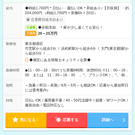
◆時給1,700円＊日払い・週払いOK＊昇給あり♪【月収例】 ・約
給与
204,000円 （時給1,700円 × 実働6h × 20日）
交通費別途支給あり
◆全額支給 ＊家が少し遠くても安心！
交通費
20～25万円
月収例
東京都港区
勤務地
竹芝駅から徒歩2分
/
浜松町駅から徒歩4分
/
大門(東京都)駅か
ら徒歩5分
/
…
◆港区にある情報セキュリティ企業◆
◆11：00～18：30のうち実働6時間、休憩60分 ※11：00～18：
勤務時間
00 または 11：30～18：30 。*。ブランクOK！。*。 例え
ば前職が、 在宅/財団法人/事務/コールセンター/受付/販売/カフェ
スタッフ スイーツ販売/ホテルフロント/化粧品販売/など 様々な
＜急募＞即日～長期／8月～9月～も相談OK！応募から最短即日
期間
業界から入社して活躍されています♪
には選考案内♪
日払いOK
/
履歴書不要
/
40～50代活躍中
/
副業・WワークOK
/
特徴
服装自由
/
電話対応なし
気になる！
応募する
詳細へ