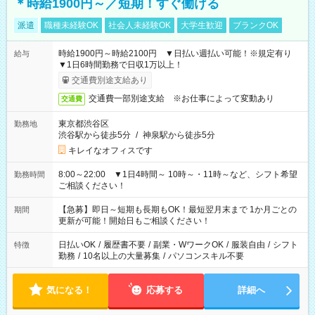
＊時給1900円～／短期！すぐ働ける
派遣
職種未経験OK
社会人未経験OK
大学生歓迎
ブランクOK
時給1900円～時給2100円 ▼日払い週払い可能！※規定有り
給与
▼1日6時間勤務で日収1万以上！
交通費別途支給あり
交通費一部別途支給 ※お仕事によって変動あり
交通費
東京都渋谷区
勤務地
渋谷駅から徒歩5分
/
神泉駅から徒歩5分
キレイなオフィスです
8:00～22:00 ▼1日4時間～ 10時～・11時～など、シフト希望
勤務時間
ご相談ください！
【急募】即日～短期も長期もOK！最短翌月末まで 1か月ごとの
期間
更新が可能！開始日もご相談ください！
日払いOK
/
履歴書不要
/
副業・WワークOK
/
服装自由
/
シフト
特徴
勤務
/
10名以上の大量募集
/
パソコンスキル不要
気になる！
応募する
詳細へ