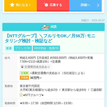
気になる！
応募する
詳細へ
掲載日：2026.08.07
未読
【NTTグループ】＼フルリモOK／月56万↑モニ
タリング検討・検証など
派遣
ブランクOK
WEB登録・面接OK
時給3,400円【月収例】約569,000円（時給3,400円×実働
給与
7.50h×21日+残業10h）+交通費
交通費別途支給あり
○通勤交通費の支給あり（当社規定による）
交通費
30万円～
月収例
東京都千代田区
勤務地
大手町(東京都)駅から徒歩2分
/
東京駅から徒歩8分
/
三越前駅
●NTTグループ●
★9:00～17:30（休憩時間 12:00～13:00）
勤務時間