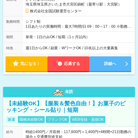
例】 ・河合塾模擬試験 8:30～17:30（休憩1時間） 時給1,300円
埼玉県埼玉県さいたま市大宮区錦町（最寄り駅：大宮駅）
×8時間＝日収10,400円＋交通費 ※当日の役割により時給＋100
円の場合あり ・国家試験 7:00～13:30（休憩なし） 時給1,300
株式会社全国試験運営センター
円（役割手当＋100円）×6時間＝日収8,400円＋交通費 【試用期
間】試用期間なし
シフト制
勤務時間
1日あたりの実働時間：最大7時間/日 09：00～17：00 ※勤務時
間は 試験により異なります。
単発・1日のみOK / 短期（1ヶ月以内）
期間
週1日からOK / 副業・WワークOK / 10名以上の大量募集
特徴
気になる！
応募する
詳細へ
未読
【未経験OK】【服装＆髪色自由！】お菓子のピ
ッキング・シール貼り｜短期
派遣
職種未経験OK
ブランクOK
WEB登録・面接OK
時給1400円／月収例：117,600円＝1,400円×4時間×21日勤務の
給与
場合＋交通費別途支給