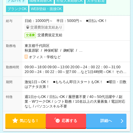
アルバイト
職種未経験OK
社会人未経験OK
大学生歓迎
ブランクOK
WEB登録・面接OK
日給：10000円～ 半日：5000円～ ■日払いOK！
給与
交通費別途支給あり
交通費規定支給
交通費
東京都千代田区
勤務地
秋葉原駅
/
神保町駅
/
麹町駅
/
…
オフィス・学校など
09:00～18:00 09:00～13:00 20:00～24：00 22：00～31:00
勤務時間
20:00～24：00 22：00～翌7:00 …など1日4時間～OK！ その他
シフトもございます！ お気軽にご相談ください！
激短1日～OK！ ■もちろん即日スタートもOK！ ■曜日・日数
期間
はアナタ次第！
週1日からOK
/
日払いOK
/
履歴書不要
/
40～50代活躍中
/
副
特徴
業・WワークOK
/
シフト勤務
/
10名以上の大量募集
/
電話対応
なし
/
パソコンスキル不要
気になる！
応募する
詳細へ