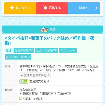
気になる！
応募する
詳細へ
未読
<タイパ抜群>和菓子のパック詰め／軽作業（夜
勤）
派遣
職種未経験OK
社会人未経験OK
ブランクOK
WEB登録・面接OK
基本時給1500円・深夜時給1875円 ※交通費全額支給（規定あ
給与
り） 【月収例】28.5万円（20日勤務＋深夜120h ※残業なしの場
合）
交通費別途支給あり
交通費支給あり
交通費
東京都江東区
勤務地
木場(東京都)駅
/
東陽町駅
/
門前仲町駅
空調ありの職場!