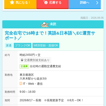
気になる！
応募する
詳細へ
掲載日：2026.08.05
未読
完全在宅で16時まで！英語&日本語＼EC運営サ
ポート／
派遣
ブランクOK
WEB登録・面接OK
時給2450円＋交
給与
交通費別途支給あり
出社時の通勤交通費支給
交通費
東京都港区
勤務地
六本木駅から徒歩3分
IT・Web・通信
9:00～16:00
勤務時間
2026/8/17～長期 ※長期更新予定 ※8月～OK！
期間