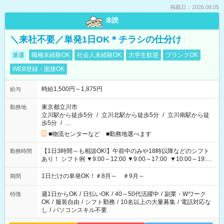
掲載日：2026.08.05
未読
＼来社不要／単発1日OK＊チラシの仕分け
派遣
職種未経験OK
社会人未経験OK
大学生歓迎
ブランクOK
WEB登録・面接OK
時給1,500円～1,875円
給与
東京都立川市
勤務地
立川駅から徒歩5分
/
立川北駅から徒歩5分
/
立川南駅から徒
歩5分
/
…
■物流センターなど ■勤務地選べます
【1日3時間～も相談OK!】午前中のみや18時以降などのシフト
勤務時間
あり！ シフト例 ▼9:00～12:00 ▼9:00～17:00 ▼10:00～19:00
▼18:00～21:00
1日だけの単発OK！＃8月～ ＃9月～
期間
週1日からOK
/
日払いOK
/
40～50代活躍中
/
副業・Wワーク
特徴
OK
/
服装自由
/
シフト勤務
/
10名以上の大量募集
/
電話対応な
し
/
パソコンスキル不要