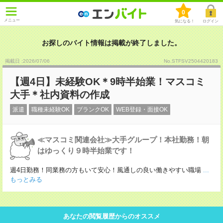
0
メニュー
気になる！
ログイン
お探しのバイト情報は掲載が終了しました。
掲載日 :2026
/
07
/
06
No.STFSV2504420183
【週4日】未経験OK＊9時半始業！マスコミ
大手＊社内資料の作成
派遣
職種未経験OK
ブランクOK
WEB登録・面接OK
≪マスコミ関連会社≫大手グループ！本社勤務！朝
はゆっくり９時半始業です！
週4日勤務！同業務の方もいて安心！風通しの良い働きやすい職場
...
もっとみる
あなたの閲覧履歴からのオススメ