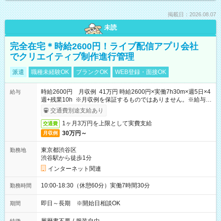
掲載日：2026.08.07
未読
完全在宅＊時給2600円！ライブ配信アプリ会社
でクリエイティブ制作進行管理
派遣
職種未経験OK
ブランクOK
WEB登録・面接OK
時給2600円 月収例 41万円 時給2600円×実働7h30m×週5日×4
給与
週+残業10h ※月収例を保証するものではありません。※給与即
受取りサービス利用可（利用条件有）
交通費別途支給あり
1ヶ月3万円を上限として実費支給
交通費
30万円～
月収例
東京都渋谷区
勤務地
渋谷駅から徒歩1分
インターネット関連
10:00-18:30（休憩60分）実働7時間30分
勤務時間
即日～長期 ※開始日相談OK
期間