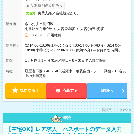
交通費別途支給あり
実費支給／当社規定あり。
交通費
さいたま市見沼区
勤務地
七里駅から車6分
/
大宮公園駅
/
大宮(埼玉県)駅
アパレル・日用雑貨
(1)14:00-18:00(休憩0分) (2)14:00-19:00(休憩0分) (3)14:00-
勤務時間
19:30(休憩0分) (4)14:00-20:00(休憩45分) ※お好きな時間が選べ
ます
1ヶ月以上3ヶ月未満／即日～8月末までの期間限定
期間
履歴書不要
/
40～50代活躍中
/
服装自由
/
シフト勤務
/
10名以
特徴
上の大量募集
気になる！
応募する
詳細へ
掲載日：2026.08.05
未読
【在宅OK】レア求人！パスポートのデータ入力