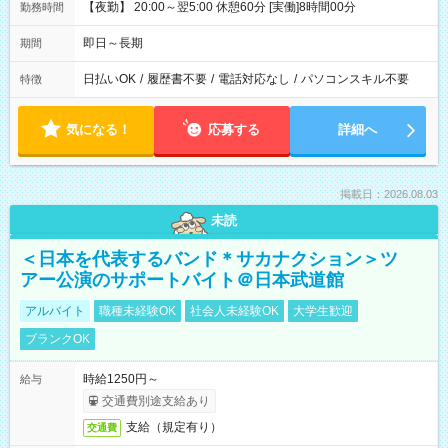
【夜勤】 20:00～翌5:00 休憩60分 [実働]8時間00分
勤務時間
即日～長期
期間
日払いOK
/
履歴書不要
/
電話対応なし
/
パソコンスキル不要
特徴
気になる！
応募する
詳細へ
掲載日：2026.08.03
未読
＜日本を代表するバンド＊サカナクション＞ツ
アー公演のサポートバイト＠日本武道館
アルバイト
職種未経験OK
社会人未経験OK
大学生歓迎
ブランクOK
時給1250円～
給与
交通費別途支給あり
支給（規定有り）
交通費