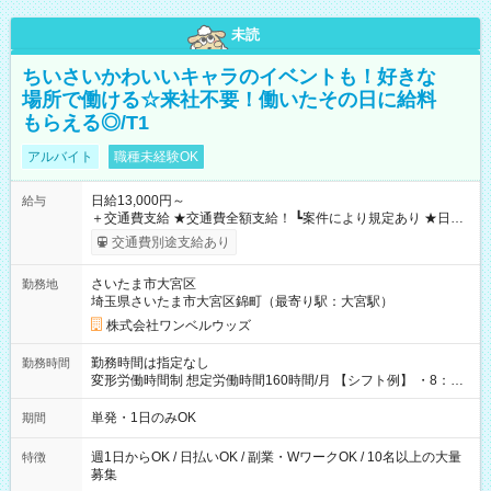
未読
ちいさいかわいいキャラのイベントも！好きな
場所で働ける☆来社不要！働いたその日に給料
もらえる◎/T1
アルバイト
職種未経験OK
日給13,000円～
給与
＋交通費支給 ★交通費全額支給！ ┗案件により規定あり ★日払
いOK！（規定あり） ┗働いたその日に現金GET♪ お仕事後はコ
交通費別途支給あり
ンビニATMから 日払い分を引き落とせます！ 【試用期間】試
用期間なし
さいたま市大宮区
勤務地
埼玉県さいたま市大宮区錦町（最寄り駅：大宮駅）
株式会社ワンベルウッズ
勤務時間は指定なし
勤務時間
変形労働時間制 想定労働時間160時間/月 【シフト例】 ・8：00
～21：00
単発・1日のみOK
期間
週1日からOK / 日払いOK / 副業・WワークOK / 10名以上の大量
特徴
募集