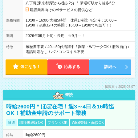
八丁堀(東京都)駅から徒歩2分
/
茅場町駅から徒歩6分
建設業界向けのAIサービスの提供など
10:00～16:00(実働5時間 休憩1時間) ※定時：10:00～
勤務時間
19:00（※終わりの時間：16:00～19:00で相談可！）
2026年09月上旬～長期 ※9月～！
期間
履歴書不要
/
40～50代活躍中
/
副業・WワークOK
/
服装自由
/
特徴
電話対応なし
/
パソコンスキル不要
気になる！
応募する
詳細へ
掲載日：2026.08.07
未読
時給2600円＊ほぼ在宅！週3～4日＆16時迄
OK！補助金申請のサポート業務
派遣
職種未経験OK
ブランクOK
WEB登録・面接OK
時給2600円
給与