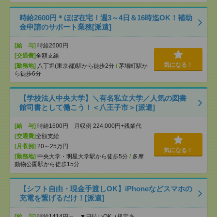
時給2600円＊ほぼ在宅！週3～4日＆16時迄OK！補助
金申請のサポート業務[派遣]
[給 与]
時給2600円
[交通費]
全額支給
気になる！
[勤務地]
八丁堀(東京都)駅から徒歩2分
/
茅場町駅か
ら徒歩6分
【学校法人中央大学】＼有名私立大学／人気の図書
館司書として働こう！＜八王子市＞[派遣]
[給 与]
時給1600円 月収例 224,000円+残業代
[交通費]
全額支給
[月収例]
20～25万円
気になる！
[勤務地]
中央大学・明星大学駅から徒歩5分
/
多摩
動物公園駅から徒歩15分
【シフト自由・現金手渡しOK】iPhoneなどスマホの
充電を繋げるだけ！[派遣]
[給 与]
時給1414円～ ▼日払いOK（規定あ