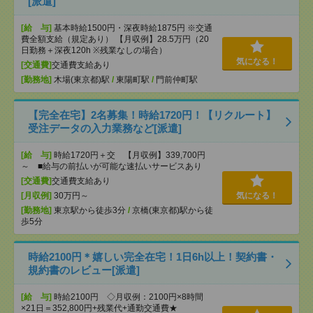
[派遣]
[給 与]
基本時給1500円・深夜時給1875円 ※交通
費全額支給（規定あり） 【月収例】28.5万円（20
日勤務＋深夜120h ※残業なしの場合）
気になる！
[交通費]
交通費支給あり
[勤務地]
木場(東京都)駅
/
東陽町駅
/
門前仲町駅
【完全在宅】2名募集！時給1720円！【リクルート】
受注データの入力業務など[派遣]
[給 与]
時給1720円＋交 【月収例】339,700円
～ ■給与の前払いが可能な速払いサービスあり
[交通費]
交通費支給あり
[月収例]
30万円～
気になる！
[勤務地]
東京駅から徒歩3分
/
京橋(東京都)駅から徒
歩5分
時給2100円＊嬉しい完全在宅！1日6h以上！契約書・
規約書のレビュー[派遣]
[給 与]
時給2100円 ◇月収例：2100円×8時間
×21日＝352,800円+残業代+通勤交通費★