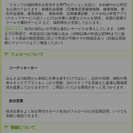
「スタッフの福利厚生を担当する専門セクションを設け、きめ細やかな対応
を心掛けております」各種社会保険 （労働者災害補償保険、健康保険、厚
生年金保険、雇用保険）、有給休暇、定期健康診断、スマホ向け学習アプリ
(スタッフサービスぽけっと)でお仕事に必要なスキルを習得 、全国の提携ス
クールで優待サービス など、福利厚生が充実しております。
給与の前払いが可能な速払いサービスを導入しています。18時
ポイント！
までの申請で、申請当日に給与振り込み（18時以降の申請は翌9時までに振
込）！※承認の勤怠実績に応じて申請が可能※その他規定あり（詳細は登録
後にマイページよりご確認ください)
フォローについて
コーディネーター
みなさまの経歴から単純に仕事を探すだけではなく、志向や目標、個性や将
来のキャリアプランをしっかり把握。次のステップを見据えた最適な職場環
境を提案しておりますので、ご満足いただける環境がきっと見つかります。
担当営業
担当企業をよく知る専任サポート担当がフォローのため定期訪問。いつでも
気軽に相談できます。
登録について