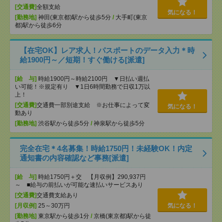
[交通費]
全額支給
気になる！
[勤務地]
神田(東京都)駅から徒歩5分
/
大手町(東京
都)駅から徒歩6分
【在宅OK】レア求人！パスポートのデータ入力＊時
給1900円～／短期！すぐ働ける[派遣]
[給 与]
時給1900円～時給2100円 ▼日払い週払
い可能！※規定有り ▼1日6時間勤務で日収1万以
上！
[交通費]
交通費一部別途支給 ※お仕事によって変
気になる！
動あり
[勤務地]
渋谷駅から徒歩5分
/
神泉駅から徒歩5分
完全在宅＊4名募集！時給1750円！未経験OK！内定
通知書の内容確認など事務[派遣]
[給 与]
時給1750円＋交 【月収例】290,937円
～ ■給与の前払いが可能な速払いサービスあり
[交通費]
交通費支給あり
[月収例]
25～30万円
気になる！
[勤務地]
東京駅から徒歩1分
/
京橋(東京都)駅から徒