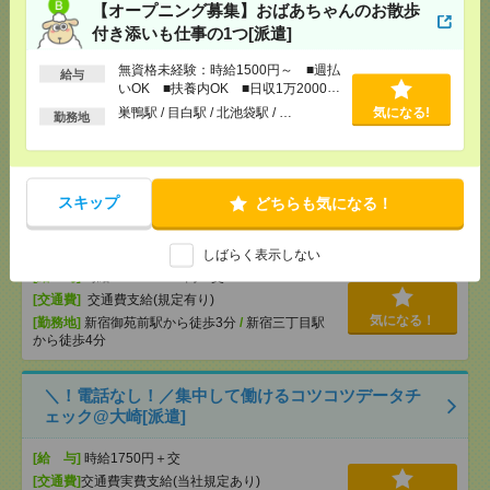
【オープニング募集】おばあちゃんのお散歩
2400円＊【長期】輸出関連の書類作成や取引審査・
付き添いも仕事の1つ[派遣]
製品発送の手続き[派遣]
無資格未経験：時給1500円～ ■週払
給与
いOK ■扶養内OK ■日収1万2000円
[給 与]
時給2400円 月収例 233,472円
以上
巣鴨駅 / 目白駅 / 北池袋駅 / …
気になる!
[交通費]
全額支給
勤務地
[月収例]
20～25万円
気になる！
[勤務地]
三鷹駅から徒歩9分
スキップ
どちらも気になる！
《完全在宅×時短日短OK》Wワーク可〇Web広告運
用サポート[派遣]
しばらく表示しない
[給 与]
時給2100～2200円＋交
[交通費]
交通費支給(規定有り)
気になる！
[勤務地]
新宿御苑前駅から徒歩3分
/
新宿三丁目駅
から徒歩4分
＼！電話なし！／集中して働けるコツコツデータチ
ェック@大崎[派遣]
[給 与]
時給1750円＋交
[交通費]
交通費実費支給(当社規定あり)