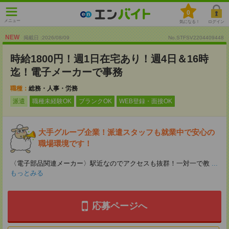
0
メニュー
気になる！
ログイン
NEW
掲載日 :2026
/
08
/
09
No.STFSV2204409448
時給1800円！週1日在宅あり！週4日＆16時
迄！電子メーカーで事務
職種：
総務・人事・労務
派遣
職種未経験OK
ブランクOK
WEB登録・面接OK
大手グループ企業！派遣スタッフも就業中で安心の
職場環境です！
〈電子部品関連メーカー〉駅近なのでアクセスも抜群！一対一で教
...
もっとみる
応募ページへ