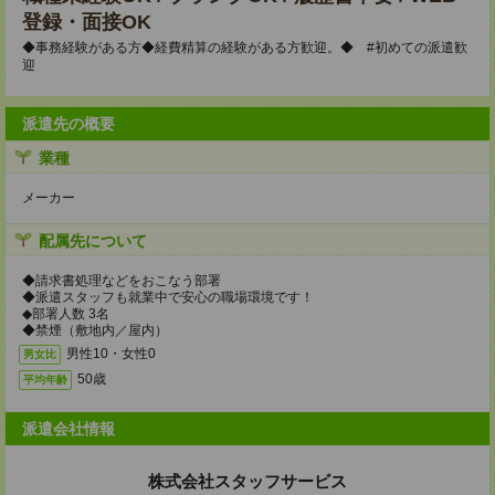
登録・面接OK
◆事務経験がある方◆経費精算の経験がある方歓迎。◆ #初めての派遣歓
迎
派遣先の概要
業種
メーカー
配属先について
◆請求書処理などをおこなう部署
◆派遣スタッフも就業中で安心の職場環境です！
◆部署人数 3名
◆禁煙（敷地内／屋内）
男性10・女性0
男女比
50歳
平均年齢
派遣会社情報
株式会社スタッフサービス