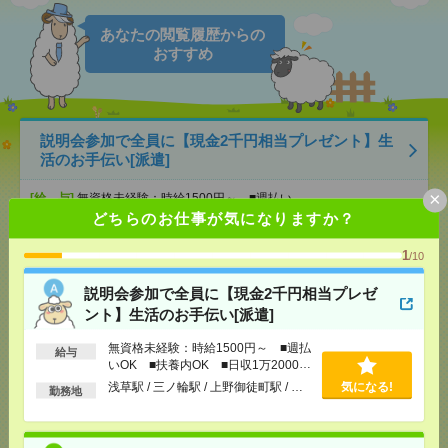
あなたの閲覧履歴からの
おすすめ
説明会参加で全員に【現金2千円相当プレゼント】生
活のお手伝い[派遣]
×
[給 与]
無資格未経験：時給1500円～ ■週払い
OK ■扶養内OK ■日収1万2000円以上
どちらのお仕事が気になりますか？
[交通費]
交通費全額支給
気になる！
1
[勤務地]
浅草駅
/
三ノ輪駅
/
上野御徒町駅
/
…
/10
説明会参加で全員に【現金2千円相当プレゼ
【オープニング募集】おばあちゃんのお散歩付き添
ント】生活のお手伝い[派遣]
いも仕事の1つ[派遣]
無資格未経験：時給1500円～ ■週払
給与
[給 与]
無資格未経験：時給1500円～ ■週払い
いOK ■扶養内OK ■日収1万2000円
OK ■扶養内OK ■日収1万2000円以上
以上
浅草駅 / 三ノ輪駅 / 上野御徒町駅 / …
気になる!
勤務地
[交通費]
交通費全額支給
気になる！
[勤務地]
巣鴨駅
/
目白駅
/
北池袋駅
/
…