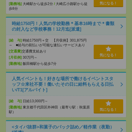
気になる！
[勤務地]
大崎駅から徒歩2分
/
大崎広小路駅から徒
歩8分
時給1750円！人気の学校勤務＊基本16時まで＊書類
の封入など学校事務！12月迄[派遣]
[給 与]
時給1750円＋交 【月収例】301,875円
～ ■給与の前払いが可能な速払いサービスあり
[交通費]
交通費支給あり
気になる！
[月収例]
30万円～
[勤務地]
飯田橋駅から徒歩7分
人気イベントも！好きな場所で働けるイベントスタ
ッフ☆来社不要！働いたその日に給料もらえる日払
い/T1[アルバイト]
[給 与]
日給13,000円～
[勤務地]
東京都千代田区外神田（最寄り駅：秋葉原
気になる！
駅）
<タイパ抜群>和菓子のパック詰め／軽作業（夜勤）