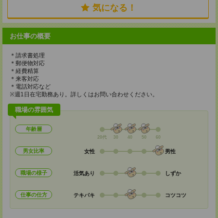
気になる！
お仕事の概要
＊請求書処理
＊郵便物対応
＊経費精算
＊来客対応
＊電話対応など
※週1日在宅勤務あり。詳しくはお問い合わせください。
職場の雰囲気
年齢層
20代
30
40
50
60
男女比率
女性
男性
職場の様子
活気あり
しずか
仕事の仕方
テキパキ
コツコツ