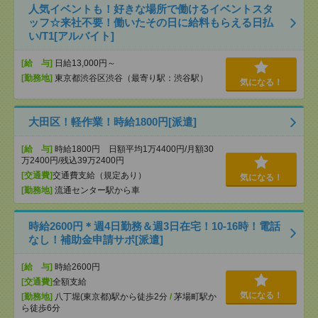
人気イベントも！好きな場所で働けるイベントスタ
ッフ☆来社不要！働いたその日に給料もらえる日払
い/T1[アルバイト]
[給 与]
日給13,000円～
[勤務地]
東京都渋谷区渋谷（最寄り駅：渋谷駅）
気になる！
大田区！軽作業！時給1800円[派遣]
[給 与]
時給1800円 日額平均1万4400円/月額30
万2400円/残込39万2400円
[交通費]
交通費支給（規定あり）
気になる！
[勤務地]
流通センター駅から車
時給2600円＊週4日勤務＆週3日在宅！10-16時！電話
なし！補助金申請サポ[派遣]
[給 与]
時給2600円
[交通費]
全額支給
気になる！
[勤務地]
八丁堀(東京都)駅から徒歩2分
/
茅場町駅か
ら徒歩6分