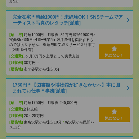
歩5分
完全在宅＊時給1900円！未経験OK！SNSチームでア
ーティスト写真のレタッチ[派遣]
[給 与]
時給1900円 月収例 31万円 時給1900円×
実働8h×週5日×4週+残業5h ※月収例を保証するも
のではありません。※給与即受取りサービス利用可
（利用条件有）
気になる！
[交通費]
1ヶ月3万円を上限として実費支給
[月収例]
30万円～
[勤務地]
市ケ谷駅から徒歩3分
1750円＊【図書館や博物館が好きなかたへ】本に囲
まれてお仕事＊事務[派遣]
[給 与]
時給1750円 月収例 245,000円
[交通費]
全額支給
[月収例]
20～25万円
気になる！
[勤務地]
東所沢駅から徒歩10分
/
所沢駅から民間バ
ス12分