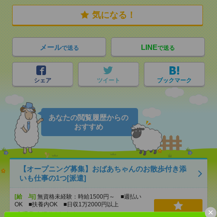
気になる！
メール
LINE
で送る
で送る
シェア
ツイート
ブックマーク
あなたの閲覧履歴からの
おすすめ
【オープニング募集】おばあちゃんのお散歩付き添
いも仕事の1つ[派遣]
[給 与]
無資格未経験：時給1500円～ ■週払い
OK ■扶養内OK ■日収1万2000円以上
×
[交通費]
交通費全額支給
気になる！