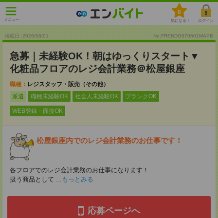
0
メニュー
気になる！
ログイン
掲載日 :2026
/
08
/
01
No.FRENDG070601MAPB
急募｜未経験OK！朝はゆっくりスタート▼
化粧品フロアのレジ会計業務＠松屋銀座
職種：
レジスタッフ・販売（その他）
派遣
職種未経験OK
社会人未経験OK
ブランクOK
WEB登録・面接OK
松屋銀座内でのレジ会計業務のお仕事です！
各フロアでのレジ会計業務のお仕事になります！
扱う商品として
...もっとみる
応募ページへ