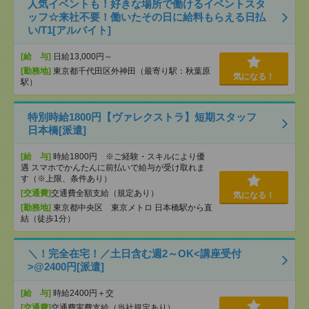
人気イベントも！好きな場所で働けるイベントスタ
ッフ☆来社不要！働いたその日に給料もらえる日払
い/T1[アルバイト]
[給 与]
日給13,000円～
[勤務地]
東京都千代田区外神田（最寄り駅：秋葉原
気になる！
駅）
特別時給1800円【ヴァレクストラ】短期スタッフ
日本橋[派遣]
[給 与]
時給1800円 ※ご経験・スキルにより優
遇 スマホでかんたんに前払いで給与が受け取れま
す（※上限、条件あり）
[交通費]
交通費全額支給（規定あり）
気になる！
[勤務地]
東京都中央区 東京メトロ 日本橋駅から直
結（徒歩1分）
＼！完全在宅！／土日含む週2～OK<講座受付
>@2400円[派遣]
[給 与]
時給2400円＋交
[交通費]
交通費実費支給（当社規定あり）