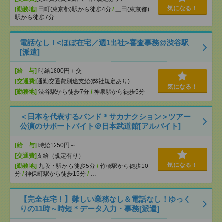
気になる！
[勤務地]
田町(東京都)駅から徒歩4分
/
三田(東京都)
駅から徒歩7分
電話なし！<ほぼ在宅／週1出社>審査事務@渋谷駅
[派遣]
[給 与]
時給1800円＋交
[交通費]
通勤交通費別途支給(弊社規定あり)
気になる！
[勤務地]
渋谷駅から徒歩7分
/
神泉駅から徒歩5分
＜日本を代表するバンド＊サカナクション＞ツアー
公演のサポートバイト＠日本武道館[アルバイト]
[給 与]
時給1250円～
[交通費]
支給（規定有り）
気になる！
[勤務地]
九段下駅から徒歩5分
/
竹橋駅から徒歩10
分
/
神保町駅から徒歩15分
/
…
【完全在宅！】難しい業務なし＆電話なし！ゆっく
りの11時～時短＊データ入力・事務[派遣]