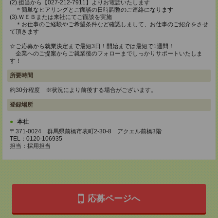
(2).担当から【027-212-7911】よりお電話いたします
＊簡単なヒアリングとご面談の日時調整のご連絡になります
(3).ＷＥＢまたは来社にてご面談を実施
＊お仕事のご経験やご希望条件など確認しまして、お仕事のご紹介をさせ
て頂きます
☆ご応募から就業決定まで最短3日！開始までは最短で1週間！
企業へのご提案からご就業後のフォローまでしっかりサポートいたしま
す！
所要時間
約30分程度 ※状況により前後する場合がございます。
登録場所
本社
〒371-0024 群馬県前橋市表町2-30-8 アクエル前橋3階
TEL：0120-106935
担当：採用担当
応募ページへ