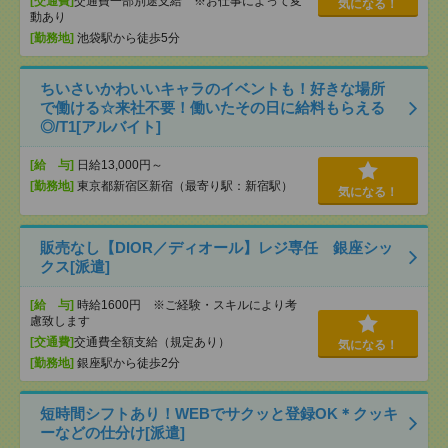
[交通費]
交通費一部別途支給 ※お仕事によって変
気になる！
動あり
[勤務地]
池袋駅から徒歩5分
ちいさいかわいいキャラのイベントも！好きな場所
で働ける☆来社不要！働いたその日に給料もらえる
◎/T1[アルバイト]
[給 与]
日給13,000円～
[勤務地]
東京都新宿区新宿（最寄り駅：新宿駅）
気になる！
販売なし【DIOR／ディオール】レジ専任 銀座シッ
クス[派遣]
[給 与]
時給1600円 ※ご経験・スキルにより考
慮致します
[交通費]
交通費全額支給（規定あり）
気になる！
[勤務地]
銀座駅から徒歩2分
短時間シフトあり！WEBでサクッと登録OK＊クッキ
ーなどの仕分け[派遣]