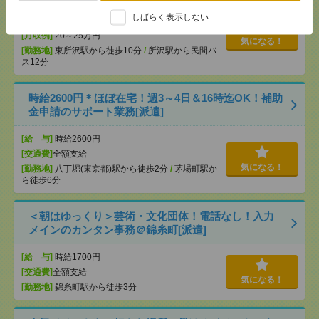
[給 与]
時給1750円 月収例 245,000円
しばらく表示しない
[交通費]
全額支給
[月収例]
20～25万円
気になる！
[勤務地]
東所沢駅から徒歩10分
/
所沢駅から民間バ
ス12分
時給2600円＊ほぼ在宅！週3～4日＆16時迄OK！補助
金申請のサポート業務[派遣]
[給 与]
時給2600円
[交通費]
全額支給
気になる！
[勤務地]
八丁堀(東京都)駅から徒歩2分
/
茅場町駅か
ら徒歩6分
＜朝はゆっくり＞芸術・文化団体！電話なし！入力
メインのカンタン事務＠錦糸町[派遣]
[給 与]
時給1700円
[交通費]
全額支給
気になる！
[勤務地]
錦糸町駅から徒歩3分