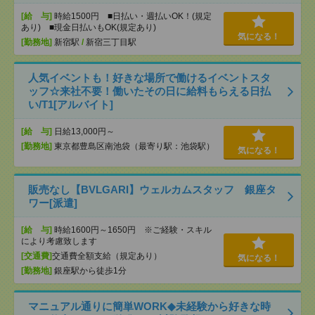
[給 与]
時給1500円 ■日払い・週払いOK！(規定
あり) ■現金日払いもOK(規定あり)
気になる！
[勤務地]
新宿駅
/
新宿三丁目駅
人気イベントも！好きな場所で働けるイベントスタ
ッフ☆来社不要！働いたその日に給料もらえる日払
い/T1[アルバイト]
[給 与]
日給13,000円～
[勤務地]
東京都豊島区南池袋（最寄り駅：池袋駅）
気になる！
販売なし【BVLGARI】ウェルカムスタッフ 銀座タ
ワー[派遣]
[給 与]
時給1600円～1650円 ※ご経験・スキル
により考慮致します
[交通費]
交通費全額支給（規定あり）
気になる！
[勤務地]
銀座駅から徒歩1分
マニュアル通りに簡単WORK◆未経験から好きな時