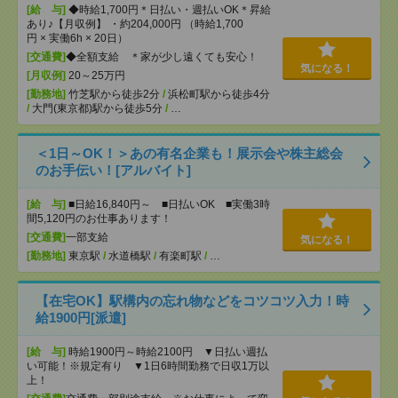
[給 与]
◆時給1,700円＊日払い・週払いOK＊昇給
あり♪【月収例】 ・約204,000円 （時給1,700
円 × 実働6h × 20日）
[交通費]
◆全額支給 ＊家が少し遠くても安心！
気になる！
[月収例]
20～25万円
[勤務地]
竹芝駅から徒歩2分
/
浜松町駅から徒歩4分
/
大門(東京都)駅から徒歩5分
/
…
＜1日～OK！＞あの有名企業も！展示会や株主総会
のお手伝い！[アルバイト]
[給 与]
■日給16,840円～ ■日払いOK ■実働3時
間5,120円のお仕事あります！
[交通費]
一部支給
気になる！
[勤務地]
東京駅
/
水道橋駅
/
有楽町駅
/
…
【在宅OK】駅構内の忘れ物などをコツコツ入力！時
給1900円[派遣]
[給 与]
時給1900円～時給2100円 ▼日払い週払
い可能！※規定有り ▼1日6時間勤務で日収1万以
上！