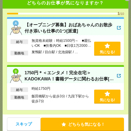
どちらのお仕事が気になりますか？
[勤務地]
巣鴨駅
/
目白駅
/
北池袋駅
/
…
1
/10
1750円＊＜エンタメ！完全在宅＞KADOKAWA！書
【オープニング募集】おばあちゃんのお散歩
籍データに関わるお仕事[派遣]
付き添いも仕事の1つ[派遣]
[給 与]
時給1750円
無資格未経験：時給1500円～ ■週払
給与
[交通費]
全額支給
いOK ■扶養内OK ■日収1万2000円
気になる！
[勤務地]
飯田橋駅から徒歩3分
/
九段下駅から徒歩7
以上
巣鴨駅 / 目白駅 / 北池袋駅 / …
気になる!
分
勤務地
期間限定×週3日扶養内OK！社団法人で簡単事務&会
1750円＊＜エンタメ！完全在宅＞
議準備＊50代活躍中[派遣]
KADOKAWA！書籍データに関わるお仕事[派
遣]
[給 与]
時給1800円＋交
時給1750円
給与
[交通費]
交通費支給(社内規定あり)
飯田橋駅から徒歩3分 / 九段下駅から
気になる！
[勤務地]
虎ノ門駅から徒歩3分
/
霞ケ関(東京都)駅か
勤務地
気になる!
徒歩7分
ら徒歩6分
1750円＊【図書館や博物館が好きなかたへ】本に囲
まれてお仕事＊事務[派遣]
スキップ
どちらも気になる！