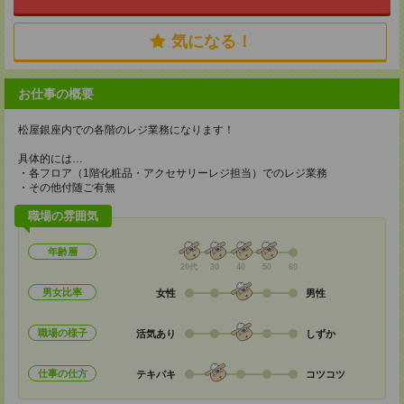
気になる！
お仕事の概要
松屋銀座内での各階のレジ業務になります！
具体的には…
・各フロア（1階化粧品・アクセサリーレジ担当）でのレジ業務
・その他付随ご有無
職場の雰囲気
年齢層
20代
30
40
50
60
男女比率
女性
男性
職場の様子
活気あり
しずか
仕事の仕方
テキパキ
コツコツ