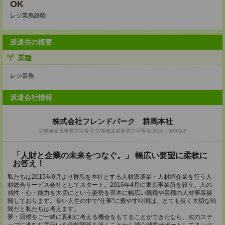
OK
レジ業務経験
派遣先の概要
業種
レジ業務
派遣会社情報
株式会社フレンドパーク 群馬本社
労働者派遣事業許可番号:労働者派遣事業許可番号:派10－300316
「人財と企業の未来をつなぐ。」 幅広い要望に柔軟に
お答え！
私たちは2015年9月より群馬を本社とする人材派遣業・人材紹介業を行う人
材総合サービス会社としてスタート。2016年4月に東京事業所を設立。人の
感性・心・能力を大切にという姿勢を基本に幅広い職種や業種の人材事業展
開しております。長い人生の中で“仕事”に費やす時間は、とても長く大切な時
間だと私たちは考えます。
夢・目標をご一緒に真剣に考える機会をもてることができたなら、次のステ