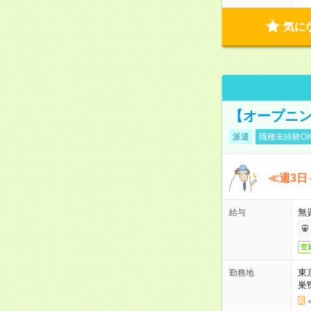
気に
【オープニン
派遣
職種未経験O
≪週3日
無
給与
交
東
勤務地
巣