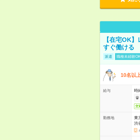
【在宅OK】
すぐ働ける
派遣
職種未経験O
10名以
時
給与
交
東
勤務地
渋