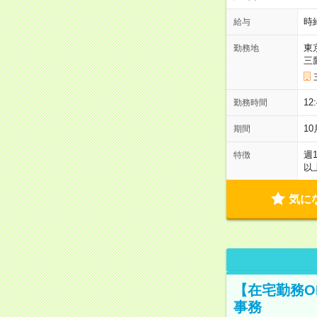
時
給与
東
勤務地
三
12
勤務時間
1
期間
週
特徴
以
気に
【在宅勤務O
事務