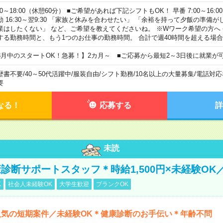
00～18:00（休憩60分） ■ご希望があれば下記シフトもOK！ 早番 7:00～16:00 遅
勤 16:30～翌9:30 「家族と休みを合わせたい」 「余裕を持って夕飯の準備
業はしたくない」 など、ご希望を教えてくださいね。 ※Wワーク希望の方へ
する勤務時間と、もう1つのお仕事の勤務時間。 合計で週40時間を超える場
8月中のスタートOK！急募！】2カ月～ ■ご応募から最短2～3日後に就業が
歴書不要
/
40～50代活躍中
/
服装自由
/
シフト勤務
/
10名以上の大量募集
/
電話対応
要
なる！
応募する
詳
未読
診断サポートスタッフ＊時給1,500円×未経験OK
K
社会人未経験OK
大学生歓迎
ブランクOK
人気の短期案件／未経験OK＊健康診断のお手伝い＊年齢不問