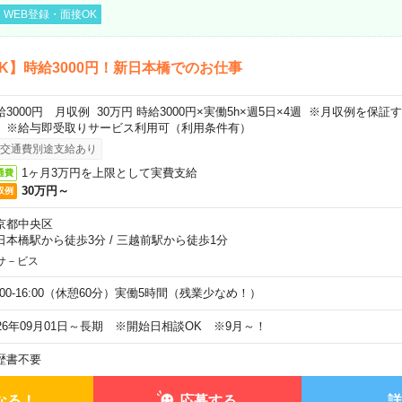
WEB登録・面接OK
K】時給3000円！新日本橋でのお仕事
給3000円 月収例 30万円 時給3000円×実働5h×週5日×4週 ※月収例を保
。※給与即受取りサービス利用可（利用条件有）
交通費別途支給あり
1ヶ月3万円を上限として実費支給
通費
30万円～
収例
京都中央区
日本橋駅から徒歩3分
/
三越前駅から徒歩1分
サ－ビス
0:00-16:00（休憩60分）実働5時間（残業少なめ！）
026年09月01日～長期 ※開始日相談OK ※9月～！
歴書不要
なる！
応募する
詳