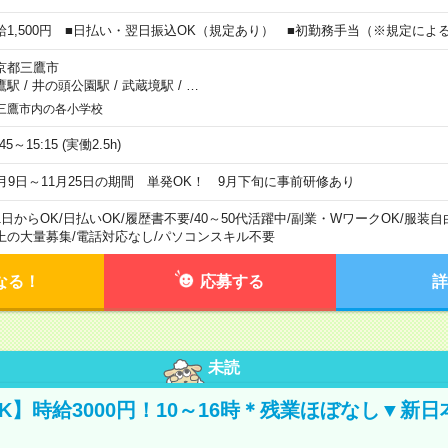
給1,500円 ■日払い・翌日振込OK（規定あり） ■初勤務手当（※規定によ
京都三鷹市
鷹駅
/
井の頭公園駅
/
武蔵境駅
/
…
三鷹市内の各小学校
:45～15:15 (実働2.5h)
0月9日～11月25日の期間 単発OK！ 9月下旬に事前研修あり
1日からOK
/
日払いOK
/
履歴書不要
/
40～50代活躍中
/
副業・WワークOK
/
服装自
上の大量募集
/
電話対応なし
/
パソコンスキル不要
なる！
応募する
詳
未読
K】時給3000円！10～16時＊残業ほぼなし▼新