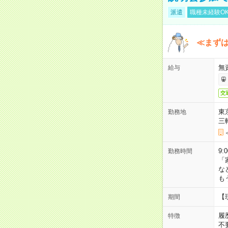
派遣
職種未経験O
≪まずは
無
給与
交
東
勤務地
三
9:
勤務時間
「
な
も
【
期間
履
特徴
不