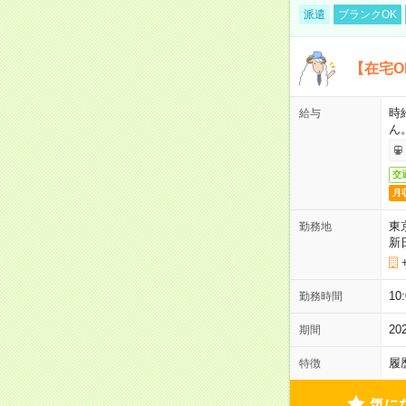
派遣
ブランクOK
【在宅O
時
給与
ん
交
月
東
勤務地
新
1
勤務時間
2
期間
履
特徴
気に