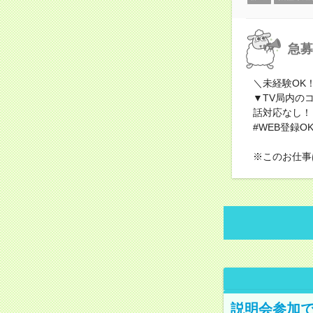
急募
＼未経験OK
▼TV局内の
話対応なし！
#WEB登録O
※このお仕事
説明会参加で