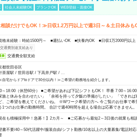
K
社会人未経験OK
ブランクOK
WEB登録・面接OK
相談だけでもOK！≫日収1.2万円以上で週3日～＆土日休みも
資格未経験：時給1500円～ ■週払いOK ■扶養内OK ■日収1万2000円以上
交通費別途支給あり
交通費全額支給
通費
京都世田谷区
軒茶屋駅
/
世田谷駅
/
下高井戸駅
/
…
≪自宅からドアtoドアで30分以内！≫ご希望の勤務地を紹介します。
00～18:00（休憩60分） ■ご希望があれば下記シフトもOK！ 早番 7:00～16:00 遅
家族と休みを合わせたい」 「余裕を持って夕飯の準備がしたい」 「できれば
ど、ご希望を教えてくださいね。 ※Wワーク希望の方へ 今ご覧のお仕事で希
う1つのお仕事の勤務時間。 合計で週40時間を超える場合は応募できません。
現在も積極採用中！急募！】2カ月～ ■ご応募から最短2～3日後の就業も相
歴書不要
/
40～50代活躍中
/
服装自由
/
シフト勤務
/
10名以上の大量募集
/
電話対応
要