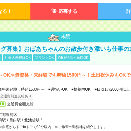
なる！
応募する
詳
未読
グ募集】おばあちゃんのお散歩付き添いも仕事の
K
社会人未経験OK
ブランクOK
WEB登録・面接OK
～OK≫無資格・未経験でも時給1500円～！土日祝休みもOK
資格未経験：時給1500円～ ■週払いOK ■扶養内OK ■日収1万2000円以上
交通費別途支給あり
交通費全額支給
通費
京都豊島区
鴨駅
/
目白駅
/
北池袋駅
/
…
≪自宅からドアtoドアで30分以内！≫ご希望の勤務地を紹介します。