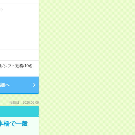
る）
由
/
シフト勤務
/
10名
細へ
掲載日：2026.08.09
日本橋で一般