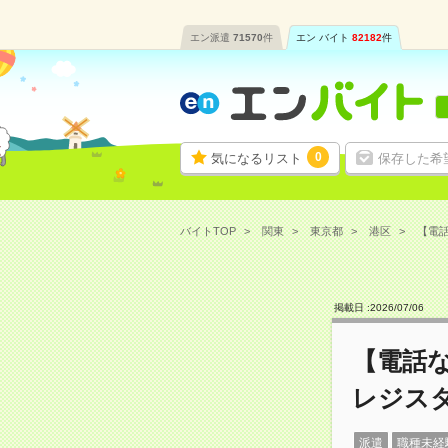
エン派遣
71570
件
エン バイト
82182
件
0
気になるリスト
保存した希
バイトTOP
関東
東京都
港区
【電話
掲載日 :
2026
/
07
/
06
【電話
レジス
派遣
職種未経