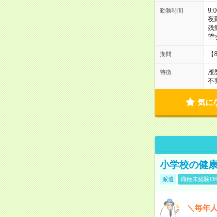
9:
勤務時間
夜
残
望
【
期間
履
特徴
不
気に
小学校の健康
派遣
職種未経験O
＼毎年