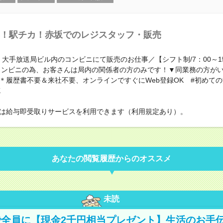
！駅チカ！赤坂でのレジスタッフ・販売
！大手放送局ビル内のコンビニにて販売のお仕事／【シフト制/7：00～1
コンビニの為、お客さんは局内の関係者の方のみです！▼同業務の方が
＊履歴書不要＆来社不要、オンラインですぐにWeb登録OK #初め
K
は給与即受取りサービスを利用できます（利用規定あり）。
あなたの閲覧履歴からのオススメ
未読
全員に【現金2千円相当プレゼント】生活のお手