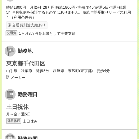
時給1800円 月収例 28万円 時給1800円×実働7h45m×週5日×4週+残業
5h ※月収例を保証するものではありません。※給与即受取りサービス利用
可（利用条件有）
交通費別途支給あり
1ヶ月3万円を上限として実費支給
交通費
勤務地
東京都千代田区
山手線 秋葉原 徒歩3分 銀座線 末広町(東京都) 徒歩4分
メーカー
勤務曜日
土日祝休
月～金／週5日
土日休み
休日休暇
勤務時間