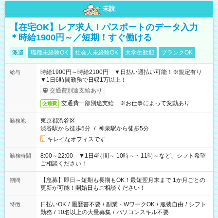
未読
【在宅OK】レア求人！パスポートのデータ入力
＊時給1900円～／短期！すぐ働ける
派遣
職種未経験OK
社会人未経験OK
大学生歓迎
ブランクOK
時給1900円～時給2100円 ▼日払い週払い可能！※規定有り
給与
▼1日6時間勤務で日収1万以上！
交通費別途支給あり
交通費一部別途支給 ※お仕事によって変動あり
交通費
東京都渋谷区
勤務地
渋谷駅から徒歩5分
/
神泉駅から徒歩5分
キレイなオフィスです
8:00～22:00 ▼1日4時間～ 10時～・11時～など、シフト希望
勤務時間
ご相談ください！
【急募】即日～短期も長期もOK！最短翌月末まで 1か月ごとの
期間
更新が可能！開始日もご相談ください！
日払いOK
/
履歴書不要
/
副業・WワークOK
/
服装自由
/
シフト
特徴
勤務
/
10名以上の大量募集
/
パソコンスキル不要