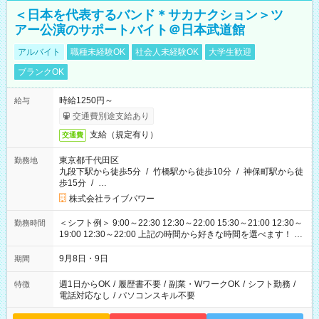
＜日本を代表するバンド＊サカナクション＞ツ
アー公演のサポートバイト＠日本武道館
アルバイト
職種未経験OK
社会人未経験OK
大学生歓迎
ブランクOK
時給1250円～
給与
交通費別途支給あり
支給（規定有り）
交通費
東京都千代田区
勤務地
九段下駅から徒歩5分
/
竹橋駅から徒歩10分
/
神保町駅から徒
歩15分
/
…
株式会社ライブパワー
＜シフト例＞ 9:00～22:30 12:30～22:00 15:30～21:00 12:30～
勤務時間
19:00 12:30～22:00 上記の時間から好きな時間を選べます！ ※
時間は変更となる可能性があります
9月8日・9日
期間
週1日からOK
/
履歴書不要
/
副業・WワークOK
/
シフト勤務
/
特徴
電話対応なし
/
パソコンスキル不要