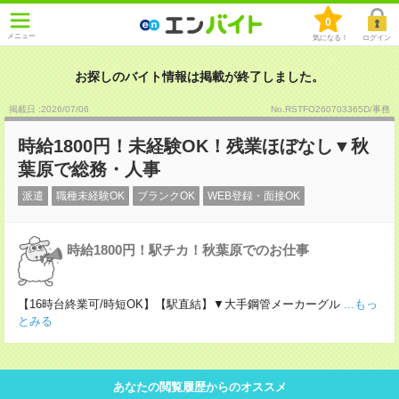
0
メニュー
気になる！
ログイン
お探しのバイト情報は掲載が終了しました。
掲載日 :2026
/
07
/
06
No.RSTFO260703365D/事務
時給1800円！未経験OK！残業ほぼなし▼秋
葉原で総務・人事
派遣
職種未経験OK
ブランクOK
WEB登録・面接OK
時給1800円！駅チカ！秋葉原でのお仕事
【16時台終業可/時短OK】【駅直結】▼大手鋼管メーカーグル
...もっ
とみる
あなたの閲覧履歴からのオススメ