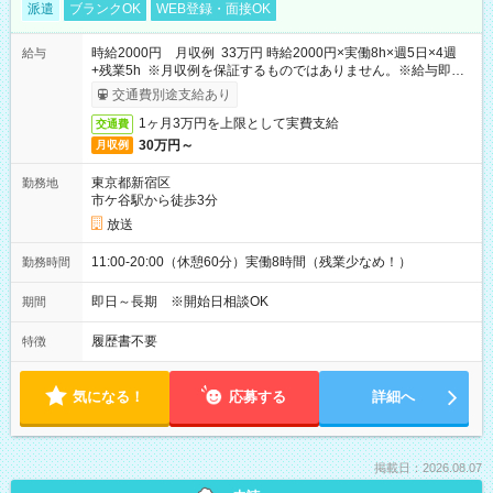
派遣
ブランクOK
WEB登録・面接OK
時給2000円 月収例 33万円 時給2000円×実働8h×週5日×4週
給与
+残業5h ※月収例を保証するものではありません。※給与即受
取りサービス利用可（利用条件有）
交通費別途支給あり
1ヶ月3万円を上限として実費支給
交通費
30万円～
月収例
東京都新宿区
勤務地
市ケ谷駅から徒歩3分
放送
11:00-20:00（休憩60分）実働8時間（残業少なめ！）
勤務時間
即日～長期 ※開始日相談OK
期間
履歴書不要
特徴
気になる！
応募する
詳細へ
掲載日：2026.08.07