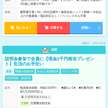
【8月中のスタートOK！急募！】2カ月～ ■ご応募から最短2～
期間
ね。 ※Wワーク希望の方へ 今ご覧のお仕事で希望する勤務時間
3日後に就業が可能です！
と、もう1つのお仕事の勤務時間。 合計で週40時間を超える場
合は応募できません。
履歴書不要
/
40～50代活躍中
/
服装自由
/
シフト勤務
/
10名以
特徴
上の大量募集
/
電話対応なし
/
パソコンスキル不要
気になる！
応募する
詳細へ
掲載日：2026.08.09
未読
説明会参加で全員に【現金2千円相当プレゼン
ト】生活のお手伝い
派遣
職種未経験OK
社会人未経験OK
ブランクOK
WEB登録・面接OK
無資格未経験：時給1500円～ ■週払いOK ■扶養内OK ■日
給与
収1万2000円以上
交通費別途支給あり
交通費全額支給
交通費