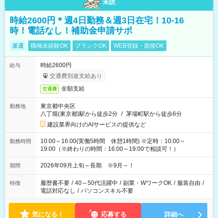
未読
時給2600円＊週4日勤務＆週3日在宅！10-16
時！電話なし！補助金申請サポ
派遣
職種未経験OK
ブランクOK
WEB登録・面接OK
時給2600円
給与
交通費別途支給あり
全額支給
交通費
東京都中央区
勤務地
八丁堀(東京都)駅から徒歩2分
/
茅場町駅から徒歩6分
建設業界向けのAIサービスの提供など
10:00～16:00(実働5時間 休憩1時間) ※定時：10:00～
勤務時間
19:00（※終わりの時間：16:00～19:00で相談可！）
2026年09月上旬～長期 ※9月～！
期間
履歴書不要
/
40～50代活躍中
/
副業・WワークOK
/
服装自由
/
特徴
電話対応なし
/
パソコンスキル不要
気になる！
応募する
詳細へ