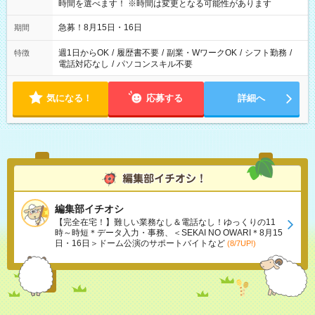
時間を選べます！ ※時間は変更となる可能性があります
急募！8月15日・16日
期間
週1日からOK
/
履歴書不要
/
副業・WワークOK
/
シフト勤務
/
特徴
電話対応なし
/
パソコンスキル不要
気になる！
応募する
詳細へ
編集部イチオシ
【完全在宅！】難しい業務なし＆電話なし！ゆっくりの11
時～時短＊データ入力・事務、＜SEKAI NO OWARI＊8月15
日・16日＞ドーム公演のサポートバイトなど
(8/7UP!)