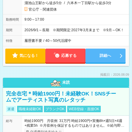
溜池山王駅から徒歩5分
/
六本木一丁目駅から徒歩3分
官公庁・関連団体
9:00～17:00
勤務時間
2026/9/1～長期 ※期間限定:2027年3月末まで ※9月～OK！
期間
履歴書不要
/
40～50代活躍中
特徴
気になる！
応募する
詳細へ
掲載日：2026.08.09
未読
完全在宅＊時給1900円！未経験OK！SNSチー
ムでアーティスト写真のレタッチ
派遣
職種未経験OK
ブランクOK
WEB登録・面接OK
時給1900円 月収例 31万円 時給1900円×実働8h×週5日×4週
給与
+残業5h ※月収例を保証するものではありません。※給与即受
取りサービス利用可（利用条件有）