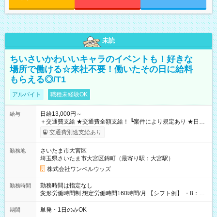
未読
ちいさいかわいいキャラのイベントも！好きな
場所で働ける☆来社不要！働いたその日に給料
もらえる◎/T1
アルバイト
職種未経験OK
日給13,000円～
給与
＋交通費支給 ★交通費全額支給！ ┗案件により規定あり ★日払
いOK！（規定あり） ┗働いたその日に現金GET♪ お仕事後はコ
交通費別途支給あり
ンビニATMから 日払い分を引き落とせます！ 【試用期間】試
用期間なし
さいたま市大宮区
勤務地
埼玉県さいたま市大宮区錦町（最寄り駅：大宮駅）
株式会社ワンベルウッズ
勤務時間は指定なし
勤務時間
変形労働時間制 想定労働時間160時間/月 【シフト例】 ・8：00
～21：00
単発・1日のみOK
期間