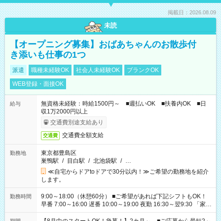
掲載日：2026.08.09
未読
【オープニング募集】おばあちゃんのお散歩付
き添いも仕事の1つ
派遣
職種未経験OK
社会人未経験OK
ブランクOK
WEB登録・面接OK
無資格未経験：時給1500円～ ■週払いOK ■扶養内OK ■日
給与
収1万2000円以上
交通費別途支給あり
交通費全額支給
交通費
東京都豊島区
勤務地
巣鴨駅
/
目白駅
/
北池袋駅
/
…
≪自宅からドアtoドアで30分以内！≫ご希望の勤務地を紹介
します。
9:00～18:00（休憩60分） ■ご希望があれば下記シフトもOK！
勤務時間
早番 7:00～16:00 遅番 10:00～19:00 夜勤 16:30～翌9:30 「家族
と休みを合わせたい」 「余裕を持って夕飯の準備がしたい」
「できれば残業はしたくない」 など、ご希望を教えてください