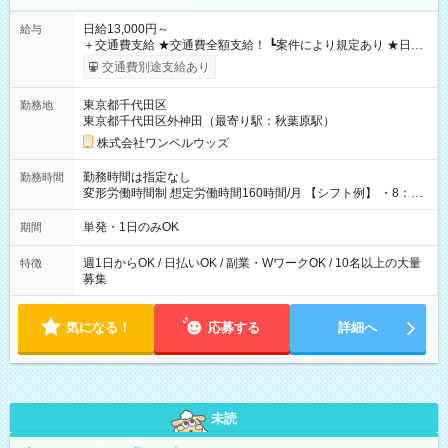
日給13,000円～
給与
＋交通費支給 ★交通費全額支給！ ┗案件により規定あり ★日払
いOK！（規定あり） ┗働いたその日に現金GET♪ お仕事後はコ
交通費別途支給あり
ンビニATMから 日払い分を引き落とせます！ 【試用期間】試
用期間なし
東京都千代田区
勤務地
東京都千代田区外神田（最寄り駅：秋葉原駅）
株式会社ワンベルウッズ
勤務時間は指定なし
勤務時間
変形労働時間制 想定労働時間160時間/月 【シフト例】 ・8：00
～21：00
単発・1日のみOK
期間
週1日からOK / 日払いOK / 副業・WワークOK / 10名以上の大量
特徴
募集
気になる！
応募する
詳細へ
未読