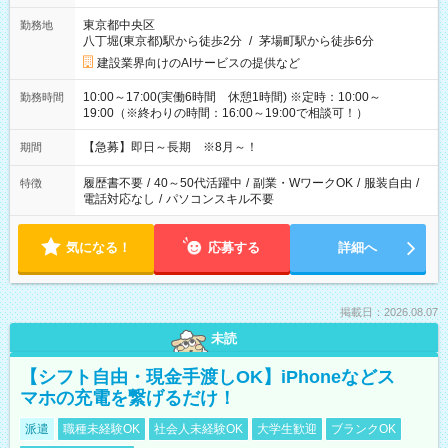
東京都中央区
勤務地
八丁堀(東京都)駅から徒歩2分
/
茅場町駅から徒歩6分
建設業界向けのAIサービスの提供など
10:00～17:00(実働6時間 休憩1時間) ※定時：10:00～
勤務時間
19:00（※終わりの時間：16:00～19:00で相談可！）
【急募】即日～長期 ※8月～！
期間
履歴書不要
/
40～50代活躍中
/
副業・WワークOK
/
服装自由
/
特徴
電話対応なし
/
パソコンスキル不要
気になる！
応募する
詳細へ
掲載日：2026.08.07
未読
【シフト自由・現金手渡しOK】iPhoneなどス
マホの充電を繋げるだけ！
派遣
職種未経験OK
社会人未経験OK
大学生歓迎
ブランクOK