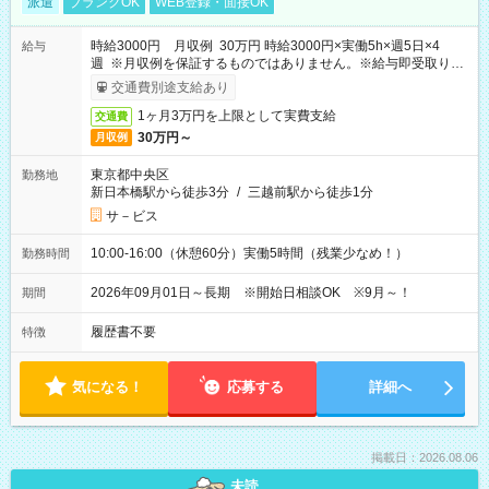
派遣
ブランクOK
WEB登録・面接OK
時給3000円 月収例 30万円 時給3000円×実働5h×週5日×4
給与
週 ※月収例を保証するものではありません。※給与即受取りサ
ービス利用可（利用条件有）
交通費別途支給あり
1ヶ月3万円を上限として実費支給
交通費
30万円～
月収例
東京都中央区
勤務地
新日本橋駅から徒歩3分
/
三越前駅から徒歩1分
サ－ビス
10:00-16:00（休憩60分）実働5時間（残業少なめ！）
勤務時間
2026年09月01日～長期 ※開始日相談OK ※9月～！
期間
履歴書不要
特徴
気になる！
応募する
詳細へ
掲載日：2026.08.06
未読