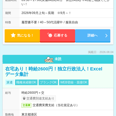
09:30～17:00(実働6時間30分 休憩1時間) ※時短ご相談くださ
勤務時間
い！
2026年09月上旬～長期 ※9月～！
期間
履歴書不要
/
40～50代活躍中
/
服装自由
特徴
気になる！
応募する
詳細へ
掲載日：2026.08.04
未読
在宅あり！時給2600円！独立行政法人！Excel
データ集計
派遣
職種未経験OK
ブランクOK
WEB登録・面接OK
時給2600円＋交
給与
交通費別途支給あり
交通費実費支給（当社規定あり）
交通費
東京都港区
勤務地