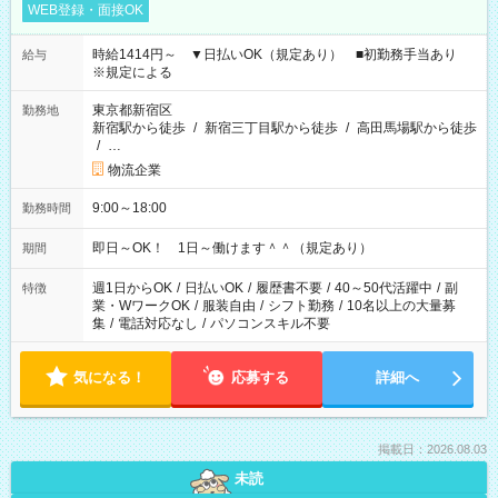
WEB登録・面接OK
時給1414円～ ▼日払いOK（規定あり） ■初勤務手当あり
給与
※規定による
東京都新宿区
勤務地
新宿駅から徒歩
/
新宿三丁目駅から徒歩
/
高田馬場駅から徒歩
/
…
物流企業
9:00～18:00
勤務時間
即日～OK！ 1日～働けます＾＾（規定あり）
期間
週1日からOK
/
日払いOK
/
履歴書不要
/
40～50代活躍中
/
副
特徴
業・WワークOK
/
服装自由
/
シフト勤務
/
10名以上の大量募
集
/
電話対応なし
/
パソコンスキル不要
気になる！
応募する
詳細へ
掲載日：2026.08.03
未読