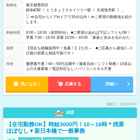
東京都墨田区
勤務地
錦糸町駅
/
とうきょうスカイツリー駅
/
京成曳舟駅
/
…
≪自宅からドアtoドアで30分以内！≫ご希望の勤務地を紹介
します。
9:00～18:00（休憩60分） ■ご希望があれば下記シフトもOK！
勤務時間
早番 7:00～16:00 遅番 10:00～19:00 「家族と休みを合わせた
い」 「余裕を持って夕飯の準備がしたい」 「できれば残業はし
たくない」 など、ご希望を教えてくださいね。 ※Wワーク希望
【現在も積極採用中！急募！】2カ月～ ■ご応募から最短2～3
期間
の方へ 今ご覧のお仕事で希望する勤務時間と、もう1つのお仕事
日後の就業も相談可能です！
の勤務時間。 合計で週40時間を超える場合は応募できません。
履歴書不要
/
40～50代活躍中
/
服装自由
/
シフト勤務
/
10名以
特徴
上の大量募集
/
電話対応なし
/
パソコンスキル不要
気になる！
応募する
詳細へ
掲載日：2026.08.07
未読
【在宅勤務OK】時給3000円！10～16時＊残業
ほぼなし▼新日本橋で一般事務