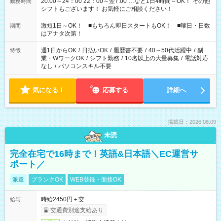
20:00～24：00 22：00～翌7:00 …など1日4時間～OK！ その他
勤務時間
シフトもございます！ お気軽にご相談ください！
激短1日～OK！ ■もちろん即日スタートもOK！ ■曜日・日数
期間
はアナタ次第！
週1日からOK
/
日払いOK
/
履歴書不要
/
40～50代活躍中
/
副
特徴
業・WワークOK
/
シフト勤務
/
10名以上の大量募集
/
電話対応
なし
/
パソコンスキル不要
気になる！
応募する
詳細へ
掲載日：2026.08.09
未読
完全在宅で16時まで！英語&日本語＼EC運営サ
ポート／
派遣
ブランクOK
WEB登録・面接OK
時給2450円＋交
給与
交通費別途支給あり