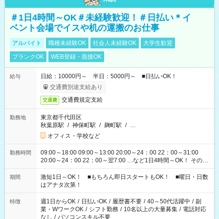
＃1日4時間～OK＃未経験歓迎！＃日払い＊イ
ベント会場でイスや机の運搬のお仕事
アルバイト
職種未経験OK
社会人未経験OK
大学生歓迎
ブランクOK
WEB登録・面接OK
日給：10000円～ 半日：5000円～ ■日払いOK！
給与
交通費別途支給あり
交通費規定支給
交通費
東京都千代田区
勤務地
秋葉原駅
/
神保町駅
/
麹町駅
/
…
オフィス・学校など
09:00～18:00 09:00～13:00 20:00～24：00 22：00～31:00
勤務時間
20:00～24：00 22：00～翌7:00 …など1日4時間～OK！ その他
シフトもございます！ お気軽にご相談ください！
激短1日～OK！ ■もちろん即日スタートもOK！ ■曜日・日数
期間
はアナタ次第！
週1日からOK
/
日払いOK
/
履歴書不要
/
40～50代活躍中
/
副
特徴
業・WワークOK
/
シフト勤務
/
10名以上の大量募集
/
電話対応
なし
/
パソコンスキル不要