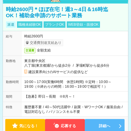
時給2600円＊ほぼ在宅！週3～4日＆16時迄
OK！補助金申請のサポート業務
派遣
職種未経験OK
ブランクOK
WEB登録・面接OK
時給2600円
給与
交通費別途支給あり
全額支給
交通費
東京都中央区
勤務地
八丁堀(東京都)駅から徒歩2分
/
茅場町駅から徒歩6分
建設業界向けのAIサービスの提供など
10:00～17:00(実働6時間 休憩1時間) ※定時：10:00～
勤務時間
19:00（※終わりの時間：16:00～19:00で相談可！）
【急募】即日～長期 ※8月～！
期間
履歴書不要
/
40～50代活躍中
/
副業・WワークOK
/
服装自由
/
特徴
電話対応なし
/
パソコンスキル不要
気になる！
応募する
詳細へ