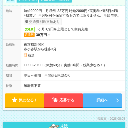
時給2000円 月収例 33万円 時給2000円×実働8h×週5日×4週
給与
+残業5h ※月収例を保証するものではありません。※給与即受
取りサービス利用可（利用条件有）
交通費別途支給あり
1ヶ月3万円を上限として実費支給
交通費
30万円～
月収例
東京都新宿区
勤務地
市ケ谷駅から徒歩3分
放送
11:00-20:00（休憩60分）実働8時間（残業少なめ！）
勤務時間
即日～長期 ※開始日相談OK
期間
履歴書不要
特徴
気になる！
応募する
詳細へ
掲載日：2026.08.08
未読