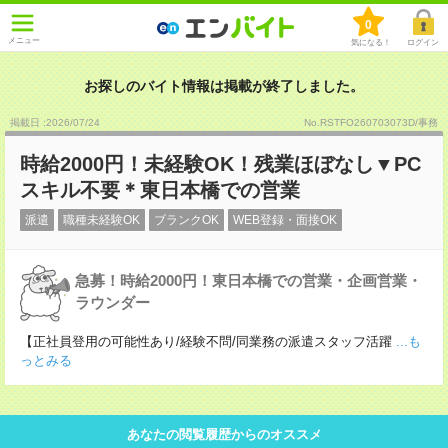
0
メニュー
気になる！
ログイン
お探しのバイト情報は掲載が終了しました。
掲載日 :2026
/
07
/
24
No.RSTFO260703073D/事務
時給2000円！未経験OK！残業ほぼなし▼PC
スキル不要＊東日本橋での営業
派遣
職種未経験OK
ブランクOK
WEB登録・面接OK
急募！時給2000円！東日本橋での営業・企画営業・
ラウンダー
【正社員登用の可能性あり/経験不問/同業務の派遣スタッフ活躍
...も
っとみる
あなたの閲覧履歴からのオススメ