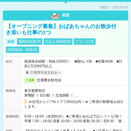
掲載日：2026.08.08
未読
【オープニング募集】おばあちゃんのお散歩付
き添いも仕事の1つ
派遣
職種未経験OK
社会人未経験OK
ブランクOK
WEB登録・面接OK
無資格未経験：時給1500円～ ■週払いOK ■扶養内OK ■日
給与
収1万2000円以上
交通費別途支給あり
交通費全額支給
交通費
東京都豊島区
勤務地
巣鴨駅
/
目白駅
/
北池袋駅
/
…
≪自宅からドアtoドアで30分以内！≫ご希望の勤務地を紹介
します。
9:00～18:00（休憩60分） ■ご希望があれば下記シフトもOK！
勤務時間
早番 7:00～16:00 遅番 10:00～19:00 夜勤 16:30～翌9:30 「家族
と休みを合わせたい」 「余裕を持って夕飯の準備がしたい」
「できれば残業はしたくない」 など、ご希望を教えてください