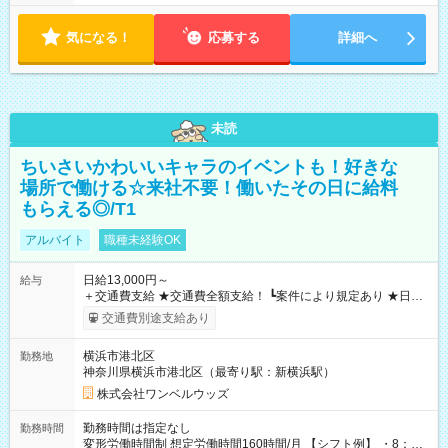
気になる！
応募する
詳細へ
未読
ちいさいかわいいキャラのイベントも！好きな
場所で働ける☆来社不要！働いたその日に給料
もらえる◎/T1
アルバイト
職種未経験OK
日給13,000円～
給与
＋交通費支給 ★交通費全額支給！ ┗案件により規定あり ★日払
いOK！（規定あり） ┗働いたその日に現金GET♪ お仕事後はコ
交通費別途支給あり
ンビニATMから 日払い分を引き落とせます！ 【試用期間】試
用期間なし
横浜市港北区
勤務地
神奈川県横浜市港北区（最寄り駅：新横浜駅）
株式会社ワンベルウッズ
勤務時間は指定なし
勤務時間
変形労働時間制 想定労働時間160時間/月 【シフト例】 ・8：00