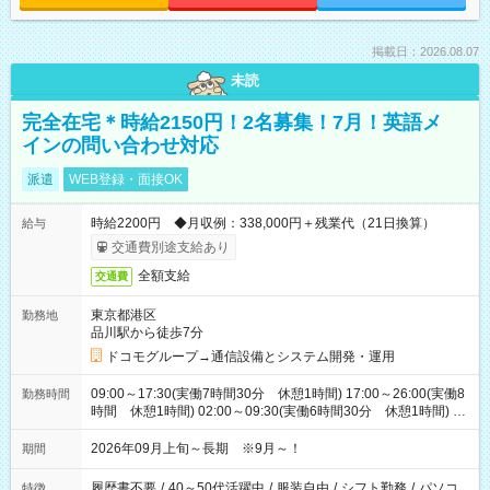
掲載日：2026.08.07
未読
完全在宅＊時給2150円！2名募集！7月！英語メ
インの問い合わせ対応
派遣
WEB登録・面接OK
時給2200円 ◆月収例：338,000円＋残業代（21日換算）
給与
交通費別途支給あり
全額支給
交通費
東京都港区
勤務地
品川駅から徒歩7分
ドコモグループ→通信設備とシステム開発・運用
09:00～17:30(実働7時間30分 休憩1時間) 17:00～26:00(実働8
勤務時間
時間 休憩1時間) 02:00～09:30(実働6時間30分 休憩1時間) ※
日勤は就業時間1/夜勤は就業時間2.3を連続で行って頂きます
2026年09月上旬～長期 ※9月～！
期間
履歴書不要
/
40～50代活躍中
/
服装自由
/
シフト勤務
/
パソコ
特徴