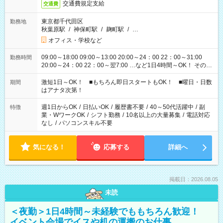
交通費規定支給
交通費
東京都千代田区
勤務地
秋葉原駅
/
神保町駅
/
麹町駅
/
…
オフィス・学校など
09:00～18:00 09:00～13:00 20:00～24：00 22：00～31:00
勤務時間
20:00～24：00 22：00～翌7:00 …など1日4時間～OK！ その他
シフトもございます！ お気軽にご相談ください！
激短1日～OK！ ■もちろん即日スタートもOK！ ■曜日・日数
期間
はアナタ次第！
週1日からOK
/
日払いOK
/
履歴書不要
/
40～50代活躍中
/
副
特徴
業・WワークOK
/
シフト勤務
/
10名以上の大量募集
/
電話対応
なし
/
パソコンスキル不要
気になる！
応募する
詳細へ
掲載日：2026.08.05
未読
＜夜勤＞1日4時間～未経験でももちろん歓迎！
イベント会場でイスや机の運搬のお仕事