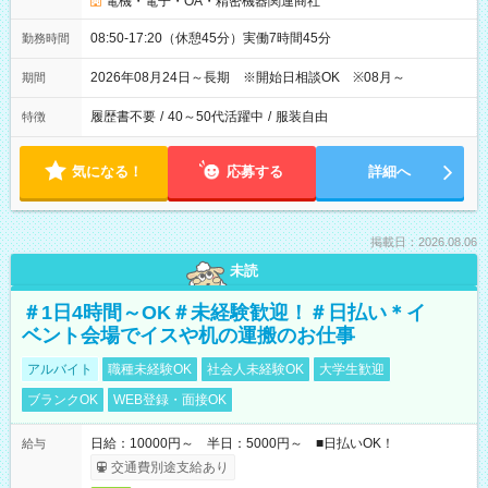
電機・電子・OA・精密機器関連商社
08:50-17:20（休憩45分）実働7時間45分
勤務時間
2026年08月24日～長期 ※開始日相談OK ※08月～
期間
履歴書不要
/
40～50代活躍中
/
服装自由
特徴
気になる！
応募する
詳細へ
掲載日：2026.08.06
未読
＃1日4時間～OK＃未経験歓迎！＃日払い＊イ
ベント会場でイスや机の運搬のお仕事
アルバイト
職種未経験OK
社会人未経験OK
大学生歓迎
ブランクOK
WEB登録・面接OK
日給：10000円～ 半日：5000円～ ■日払いOK！
給与
交通費別途支給あり