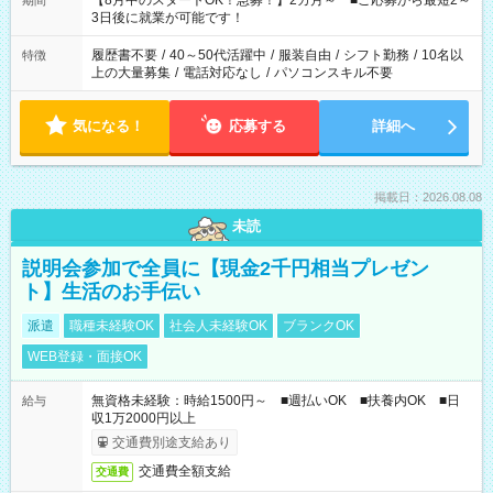
【8月中のスタートOK！急募！】2カ月～ ■ご応募から最短2～
期間
ね。 ※Wワーク希望の方へ 今ご覧のお仕事で希望する勤務時間
3日後に就業が可能です！
と、もう1つのお仕事の勤務時間。 合計で週40時間を超える場
合は応募できません。
履歴書不要
/
40～50代活躍中
/
服装自由
/
シフト勤務
/
10名以
特徴
上の大量募集
/
電話対応なし
/
パソコンスキル不要
気になる！
応募する
詳細へ
掲載日：2026.08.08
未読
説明会参加で全員に【現金2千円相当プレゼン
ト】生活のお手伝い
派遣
職種未経験OK
社会人未経験OK
ブランクOK
WEB登録・面接OK
無資格未経験：時給1500円～ ■週払いOK ■扶養内OK ■日
給与
収1万2000円以上
交通費別途支給あり
交通費全額支給
交通費