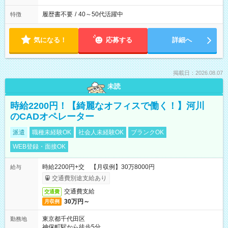
履歴書不要
/
40～50代活躍中
特徴
気になる！
応募する
詳細へ
掲載日：2026.08.07
未読
時給2200円！【綺麗なオフィスで働く！】河川
のCADオペレーター
派遣
職種未経験OK
社会人未経験OK
ブランクOK
WEB登録・面接OK
時給2200円+交 【月収例】30万8000円
給与
交通費別途支給あり
交通費支給
交通費
30万円～
月収例
東京都千代田区
勤務地
神保町駅から徒歩5分