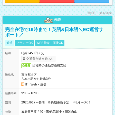
掲載日：2026.08.05
未読
完全在宅で16時まで！英語&日本語＼EC運営サ
ポート／
派遣
ブランクOK
WEB登録・面接OK
時給2450円＋交
給与
交通費別途支給あり
出社時の通勤交通費支給
交通費
東京都港区
勤務地
六本木駅から徒歩3分
IT・Web・通信
9:00～16:00
勤務時間
2026/8/17～長期 ※長期更新予定 ※8月～OK！
期間
履歴書不要
/
40～50代活躍中
/
服装自由
特徴