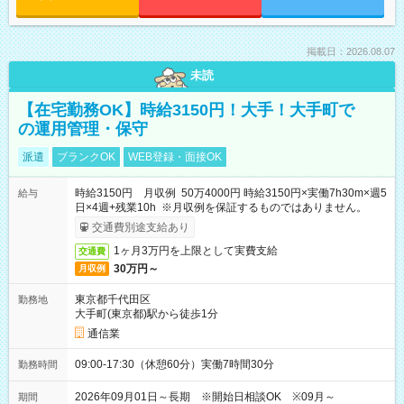
掲載日：2026.08.07
未読
【在宅勤務OK】時給3150円！大手！大手町で
の運用管理・保守
派遣
ブランクOK
WEB登録・面接OK
時給3150円 月収例 50万4000円 時給3150円×実働7h30m×週5
給与
日×4週+残業10h ※月収例を保証するものではありません。
交通費別途支給あり
1ヶ月3万円を上限として実費支給
交通費
30万円～
月収例
東京都千代田区
勤務地
大手町(東京都)駅から徒歩1分
通信業
09:00-17:30（休憩60分）実働7時間30分
勤務時間
2026年09月01日～長期 ※開始日相談OK ※09月～
期間