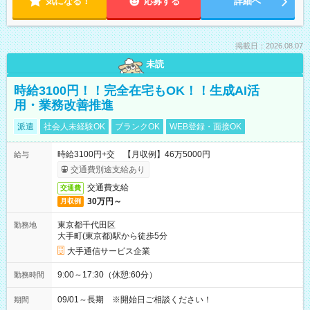
気になる！
応募する
詳細へ
掲載日：2026.08.07
未読
時給3100円！！完全在宅もOK！！生成AI活
用・業務改善推進
派遣
社会人未経験OK
ブランクOK
WEB登録・面接OK
時給3100円+交 【月収例】46万5000円
給与
交通費別途支給あり
交通費支給
交通費
30万円～
月収例
東京都千代田区
勤務地
大手町(東京都)駅から徒歩5分
大手通信サービス企業
9:00～17:30（休憩:60分）
勤務時間
09/01～長期 ※開始日ご相談ください！
期間