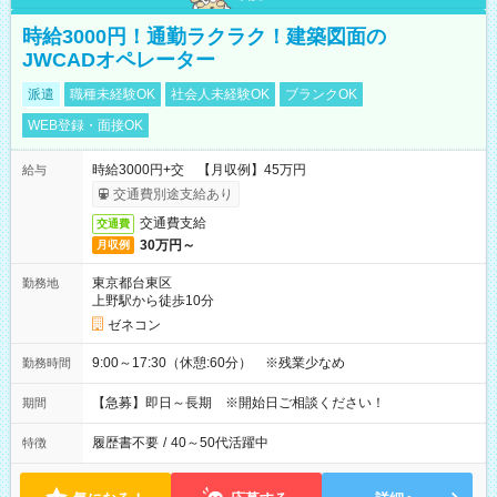
時給3000円！通勤ラクラク！建築図面の
JWCADオペレーター
派遣
職種未経験OK
社会人未経験OK
ブランクOK
WEB登録・面接OK
時給3000円+交 【月収例】45万円
給与
交通費別途支給あり
交通費支給
交通費
30万円～
月収例
東京都台東区
勤務地
上野駅から徒歩10分
ゼネコン
9:00～17:30（休憩:60分） ※残業少なめ
勤務時間
【急募】即日～長期 ※開始日ご相談ください！
期間
履歴書不要
/
40～50代活躍中
特徴