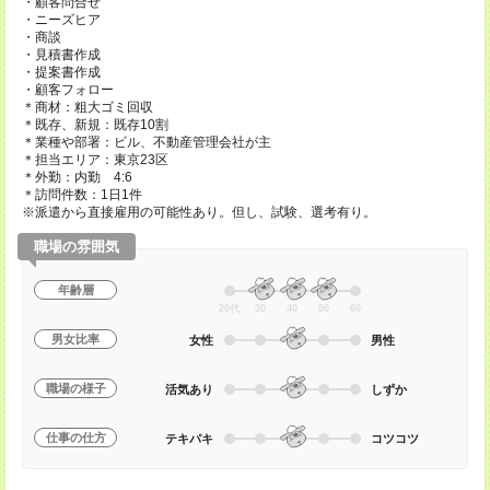
・顧客問合せ
・ニーズヒア
・商談
・見積書作成
・提案書作成
・顧客フォロー
＊商材：粗大ゴミ回収
＊既存、新規：既存10割
＊業種や部署：ビル、不動産管理会社が主
＊担当エリア：東京23区
＊外勤：内勤 4:6
＊訪問件数：1日1件
※派遣から直接雇用の可能性あり。但し、試験、選考有り。
職場の雰囲気
年齢層
20代
30
40
50
60
男女比率
女性
男性
職場の様子
活気あり
しずか
仕事の仕方
テキパキ
コツコツ