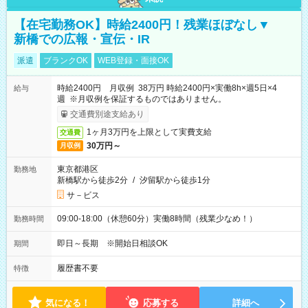
【在宅勤務OK】時給2400円！残業ほぼなし▼
新橋での広報・宣伝・IR
派遣
ブランクOK
WEB登録・面接OK
時給2400円 月収例 38万円 時給2400円×実働8h×週5日×4
給与
週 ※月収例を保証するものではありません。
交通費別途支給あり
1ヶ月3万円を上限として実費支給
交通費
30万円～
月収例
東京都港区
勤務地
新橋駅から徒歩2分
/
汐留駅から徒歩1分
サ－ビス
09:00-18:00（休憩60分）実働8時間（残業少なめ！）
勤務時間
即日～長期 ※開始日相談OK
期間
履歴書不要
特徴
気になる！
応募する
詳細へ