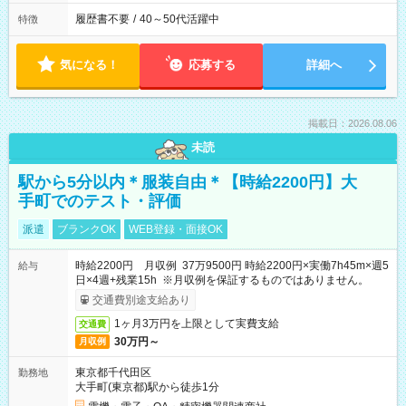
履歴書不要
/
40～50代活躍中
特徴
気になる！
応募する
詳細へ
掲載日：2026.08.06
未読
駅から5分以内＊服装自由＊【時給2200円】大
手町でのテスト・評価
派遣
ブランクOK
WEB登録・面接OK
時給2200円 月収例 37万9500円 時給2200円×実働7h45m×週5
給与
日×4週+残業15h ※月収例を保証するものではありません。
交通費別途支給あり
1ヶ月3万円を上限として実費支給
交通費
30万円～
月収例
東京都千代田区
勤務地
大手町(東京都)駅から徒歩1分