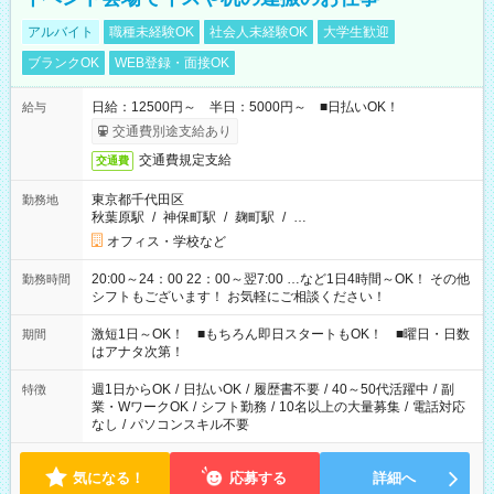
アルバイト
職種未経験OK
社会人未経験OK
大学生歓迎
ブランクOK
WEB登録・面接OK
日給：12500円～ 半日：5000円～ ■日払いOK！
給与
交通費別途支給あり
交通費規定支給
交通費
東京都千代田区
勤務地
秋葉原駅
/
神保町駅
/
麹町駅
/
…
オフィス・学校など
20:00～24：00 22：00～翌7:00 …など1日4時間～OK！ その他
勤務時間
シフトもございます！ お気軽にご相談ください！
激短1日～OK！ ■もちろん即日スタートもOK！ ■曜日・日数
期間
はアナタ次第！
週1日からOK
/
日払いOK
/
履歴書不要
/
40～50代活躍中
/
副
特徴
業・WワークOK
/
シフト勤務
/
10名以上の大量募集
/
電話対応
なし
/
パソコンスキル不要
気になる！
応募する
詳細へ