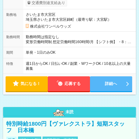
いOK！（規定あり） ┗働いたその日に現金GET♪ お仕事後はコ
交通費別途支給あり
ンビニATMから 日払い分を引き落とせます！ 【試用期間】試
用期間なし
さいたま市大宮区
勤務地
埼玉県さいたま市大宮区錦町（最寄り駅：大宮駅）
株式会社ワンベルウッズ
勤務時間は指定なし
勤務時間
変形労働時間制 想定労働時間160時間/月 【シフト例】 ・8：00
～21：00
単発・1日のみOK
期間
週1日からOK / 日払いOK / 副業・WワークOK / 10名以上の大量
特徴
募集
気になる！
応募する
詳細へ
未読
特別時給1800円【ヴァレクストラ】短期スタッ
フ 日本橋