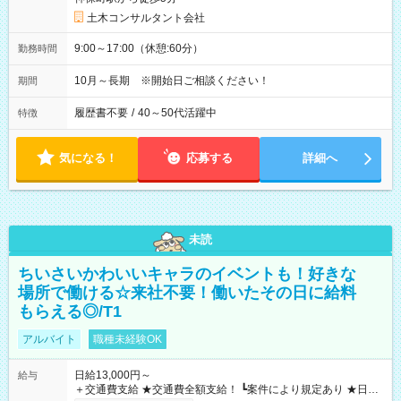
土木コンサルタント会社
9:00～17:00（休憩:60分）
勤務時間
10月～長期 ※開始日ご相談ください！
期間
履歴書不要
/
40～50代活躍中
特徴
気になる！
応募する
詳細へ
未読
ちいさいかわいいキャラのイベントも！好きな
場所で働ける☆来社不要！働いたその日に給料
もらえる◎/T1
アルバイト
職種未経験OK
日給13,000円～
給与
＋交通費支給 ★交通費全額支給！ ┗案件により規定あり ★日払