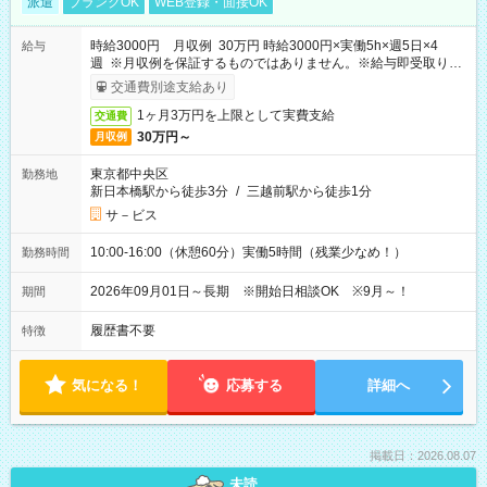
派遣
ブランクOK
WEB登録・面接OK
時給3000円 月収例 30万円 時給3000円×実働5h×週5日×4
給与
週 ※月収例を保証するものではありません。※給与即受取りサ
ービス利用可（利用条件有）
交通費別途支給あり
1ヶ月3万円を上限として実費支給
交通費
30万円～
月収例
東京都中央区
勤務地
新日本橋駅から徒歩3分
/
三越前駅から徒歩1分
サ－ビス
10:00-16:00（休憩60分）実働5時間（残業少なめ！）
勤務時間
2026年09月01日～長期 ※開始日相談OK ※9月～！
期間
履歴書不要
特徴
気になる！
応募する
詳細へ
掲載日：2026.08.07
未読