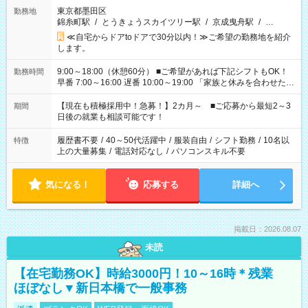
東京都墨田区
勤務地
錦糸町駅
/
とうきょうスカイツリー駅
/
京成曳舟駅
/
…
≪自宅からドアtoドアで30分以内！≫ご希望の勤務地を紹介
します。
9:00～18:00（休憩60分） ■ご希望があれば下記シフトもOK！
勤務時間
早番 7:00～16:00 遅番 10:00～19:00 「家族と休みを合わせた
い」 「余裕を持って夕飯の準備がしたい」 「できれば残業はし
たくない」 など、ご希望を教えてくださいね。 ※Wワーク希望
【現在も積極採用中！急募！】2カ月～ ■ご応募から最短2～3
期間
の方へ 今ご覧のお仕事で希望する勤務時間と、もう1つのお仕事
日後の就業も相談可能です！
の勤務時間。 合計で週40時間を超える場合は応募できません。
履歴書不要
/
40～50代活躍中
/
服装自由
/
シフト勤務
/
10名以
特徴
上の大量募集
/
電話対応なし
/
パソコンスキル不要
気になる！
応募する
詳細へ
掲載日：2026.08.07
未読
【在宅勤務OK】時給3000円！10～16時＊残業
ほぼなし▼新日本橋で一般事務