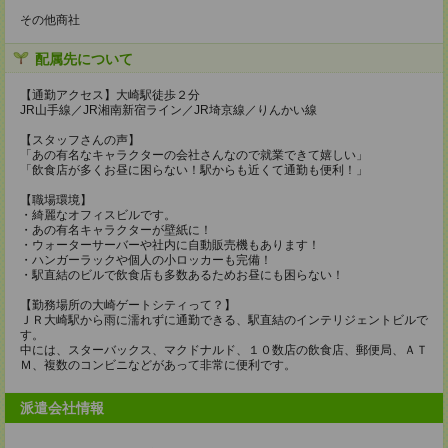
その他商社
配属先について
【通勤アクセス】大崎駅徒歩２分
JR山手線／JR湘南新宿ライン／JR埼京線／りんかい線
【スタッフさんの声】
「あの有名なキャラクターの会社さんなので就業できて嬉しい」
「飲食店が多くお昼に困らない！駅からも近くて通勤も便利！」
【職場環境】
・綺麗なオフィスビルです。
・あの有名キャラクターが壁紙に！
・ウォーターサーバーや社内に自動販売機もあります！
・ハンガーラックや個人の小ロッカーも完備！
・駅直結のビルで飲食店も多数あるためお昼にも困らない！
【勤務場所の大崎ゲートシティって？】
ＪＲ大崎駅から雨に濡れずに通勤できる、駅直結のインテリジェントビルで
す。
中には、スターバックス、マクドナルド、１０数店の飲食店、郵便局、ＡＴ
Ｍ、複数のコンビニなどがあって非常に便利です。
派遣会社情報