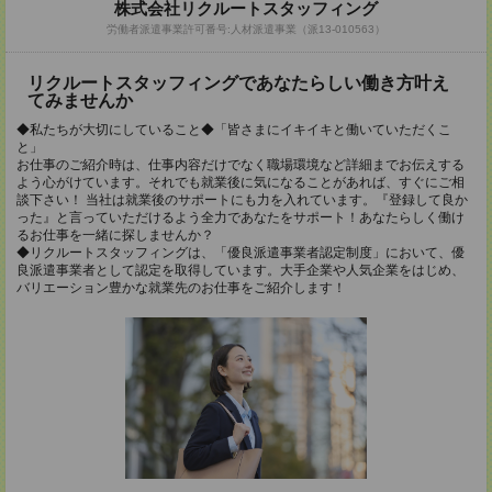
株式会社リクルートスタッフィング
労働者派遣事業許可番号:人材派遣事業（派13-010563）
リクルートスタッフィングであなたらしい働き方叶え
てみませんか
◆私たちが大切にしていること◆「皆さまにイキイキと働いていただくこ
と」
お仕事のご紹介時は、仕事内容だけでなく職場環境など詳細までお伝えする
よう心がけています。それでも就業後に気になることがあれば、すぐにご相
談下さい！ 当社は就業後のサポートにも力を入れています。『登録して良か
った』と言っていただけるよう全力であなたをサポート！あなたらしく働け
るお仕事を一緒に探しませんか？
◆リクルートスタッフィングは、「優良派遣事業者認定制度」において、優
良派遣事業者として認定を取得しています。大手企業や人気企業をはじめ、
バリエーション豊かな就業先のお仕事をご紹介します！