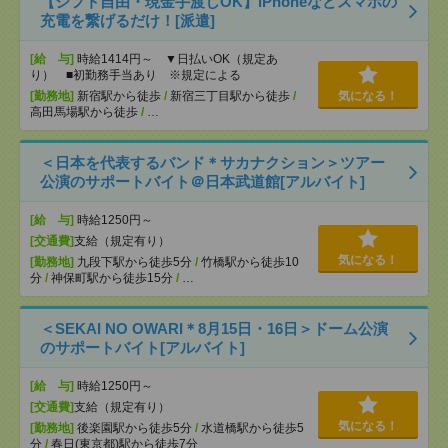
【シフト自由・現金手渡しOK】iPhoneなどスマホの
充電を繋げるだけ！[派遣]
[給 与]
時給1414円～ ▼日払いOK（規定あ
り） ■初勤務手当あり ※規定による
[勤務地]
新宿駅から徒歩
/
新宿三丁目駅から徒歩
/
気になる！
高田馬場駅から徒歩
/
…
＜日本を代表するバンド＊サカナクション＞ツアー
公演のサポートバイト＠日本武道館[アルバイト]
[給 与]
時給1250円～
[交通費]
支給（規定有り）
気になる！
[勤務地]
九段下駅から徒歩5分
/
竹橋駅から徒歩10
分
/
神保町駅から徒歩15分
/
…
＜SEKAI NO OWARI＊8月15日・16日＞ドーム公演
のサポートバイト[アルバイト]
[給 与]
時給1250円～
[交通費]
支給（規定有り）
気になる！
[勤務地]
後楽園駅から徒歩5分
/
水道橋駅から徒歩5
分
/
春日(東京都)駅から徒歩7分