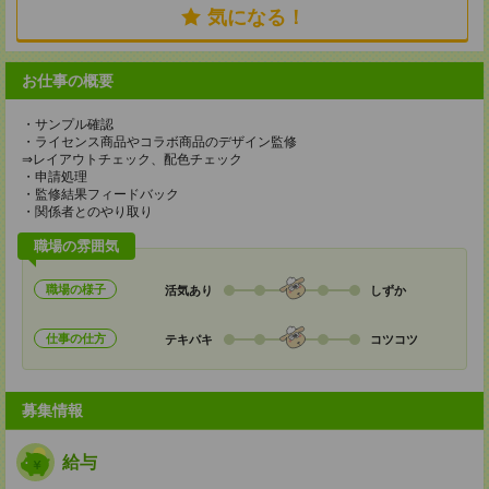
気になる！
お仕事の概要
・サンプル確認
・ライセンス商品やコラボ商品のデザイン監修
⇒レイアウトチェック、配色チェック
・申請処理
・監修結果フィードバック
・関係者とのやり取り
職場の雰囲気
職場の様子
活気あり
しずか
仕事の仕方
テキパキ
コツコツ
募集情報
給与