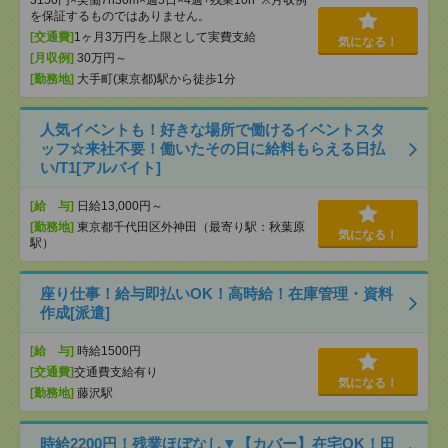
3150円×実働7h30m×週5日×4週+残業10h ※月収例
を保証するものではありません。
[交通費]
1ヶ月3万円を上限として実費支給
気になる！
[月収例]
30万円～
[勤務地]
大手町(東京都)駅から徒歩1分
人気イベントも！好きな場所で働けるイベントスタ
ッフ☆来社不要！働いたその日に給料もらえる日払
い/T1[アルバイト]
[給 与]
日給13,000円～
[勤務地]
東京都千代田区外神田（最寄り駅：秋葉原
気になる！
駅）
座り仕事！給与即払いOK！高時給！在庫管理・資料
作成[派遣]
[給 与]
時給1500円
[交通費]
交通費支給有り
気になる！
[勤務地]
藤沢駅
時給2200円！残業ほぼなし▼【カバー】在宅OK！田