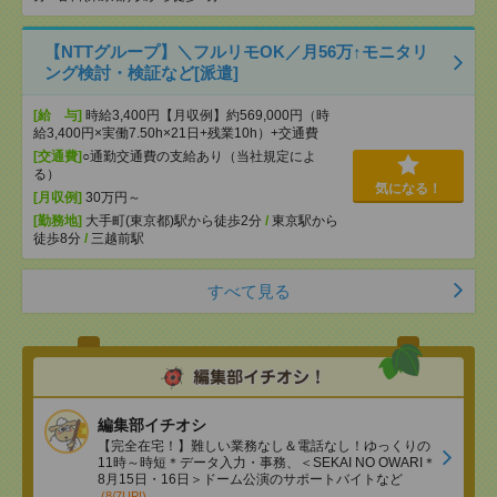
【NTTグループ】＼フルリモOK／月56万↑モニタリ
ング検討・検証など[派遣]
[給 与]
時給3,400円【月収例】約569,000円（時
給3,400円×実働7.50h×21日+残業10h）+交通費
[交通費]
○通勤交通費の支給あり（当社規定によ
る）
気になる！
[月収例]
30万円～
[勤務地]
大手町(東京都)駅から徒歩2分
/
東京駅から
徒歩8分
/
三越前駅
すべて見る
編集部イチオシ
【完全在宅！】難しい業務なし＆電話なし！ゆっくりの
11時～時短＊データ入力・事務、＜SEKAI NO OWARI＊
8月15日・16日＞ドーム公演のサポートバイトなど
(8/7UP!)