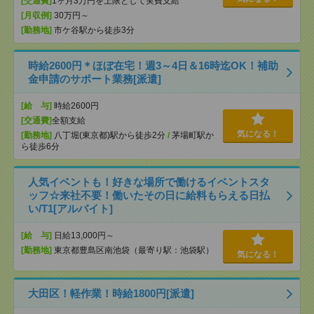
[交通費]
1ヶ月3万円を上限として実費支給
[月収例]
30万円～
[勤務地]
市ケ谷駅から徒歩3分
時給2600円＊ほぼ在宅！週3～4日＆16時迄OK！補助
金申請のサポート業務[派遣]
[給 与]
時給2600円
[交通費]
全額支給
気になる！
[勤務地]
八丁堀(東京都)駅から徒歩2分
/
茅場町駅か
ら徒歩6分
人気イベントも！好きな場所で働けるイベントスタ
ッフ☆来社不要！働いたその日に給料もらえる日払
い/T1[アルバイト]
[給 与]
日給13,000円～
[勤務地]
東京都豊島区南池袋（最寄り駅：池袋駅）
気になる！
大田区！軽作業！時給1800円[派遣]