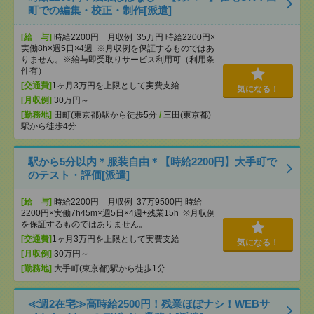
町での編集・校正・制作[派遣]
[給 与]
時給2200円 月収例 35万円 時給2200円×
実働8h×週5日×4週 ※月収例を保証するものではあ
りません。※給与即受取りサービス利用可（利用条
件有）
[交通費]
1ヶ月3万円を上限として実費支給
気になる！
[月収例]
30万円～
[勤務地]
田町(東京都)駅から徒歩5分
/
三田(東京都)
駅から徒歩4分
駅から5分以内＊服装自由＊【時給2200円】大手町で
のテスト・評価[派遣]
[給 与]
時給2200円 月収例 37万9500円 時給
2200円×実働7h45m×週5日×4週+残業15h ※月収例
を保証するものではありません。
[交通費]
1ヶ月3万円を上限として実費支給
気になる！
[月収例]
30万円～
[勤務地]
大手町(東京都)駅から徒歩1分
≪週2在宅≫高時給2500円！残業ほぼナシ！WEBサ