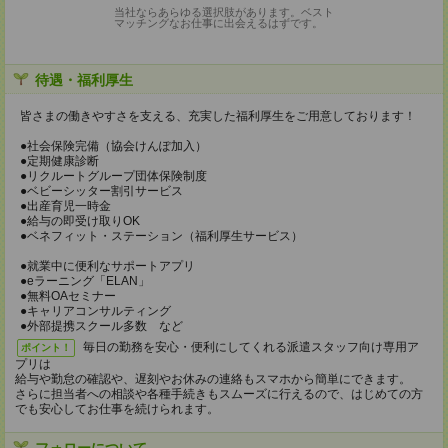
当社ならあらゆる選択肢があります。ベスト
マッチングなお仕事に出会えるはずです。
待遇・福利厚生
皆さまの働きやすさを支える、充実した福利厚生をご用意しております！
●社会保険完備（協会けんぽ加入）
●定期健康診断
●リクルートグループ団体保険制度
●ベビーシッター割引サービス
●出産育児一時金
●給与の即受け取りOK
●ベネフィット・ステーション（福利厚生サービス）
●就業中に便利なサポートアプリ
●eラーニング「ELAN」
●無料OAセミナー
●キャリアコンサルティング
●外部提携スクール多数 など
毎日の勤務を安心・便利にしてくれる派遣スタッフ向け専用ア
ポイント！
プリは
給与や勤怠の確認や、遅刻やお休みの連絡もスマホから簡単にできます。
さらに担当者への相談や各種手続きもスムーズに行えるので、はじめての方
でも安心してお仕事を続けられます。