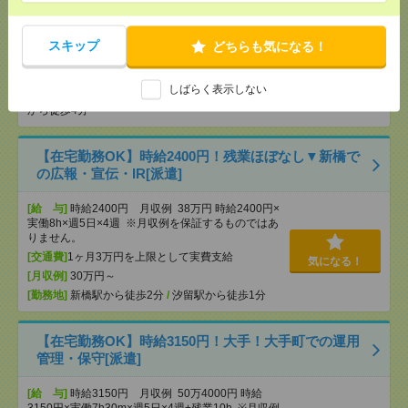
《完全在宅×時短日短OK》Wワーク可〇Web広告運
用サポート[派遣]
スキップ
どちらも気になる！
[給 与]
時給2100～2200円＋交
[交通費]
交通費支給(規定有り)
しばらく表示しない
気になる！
[勤務地]
新宿御苑前駅から徒歩3分
/
新宿三丁目駅
から徒歩4分
【在宅勤務OK】時給2400円！残業ほぼなし▼新橋で
の広報・宣伝・IR[派遣]
[給 与]
時給2400円 月収例 38万円 時給2400円×
実働8h×週5日×4週 ※月収例を保証するものではあ
りません。
[交通費]
1ヶ月3万円を上限として実費支給
気になる！
[月収例]
30万円～
[勤務地]
新橋駅から徒歩2分
/
汐留駅から徒歩1分
【在宅勤務OK】時給3150円！大手！大手町での運用
管理・保守[派遣]
[給 与]
時給3150円 月収例 50万4000円 時給