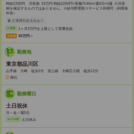
時給2200円 月収例 33万円 時給2200円×実働7h30m×週5日×4週 ※月収
例を保証するものではありません。※給与即受取りサービス利用可（利用条
件有）
交通費別途支給あり
1ヶ月3万円を上限として実費支給
交通費
30万円～
月収例
勤務地
東京都品川区
山手線 大崎 徒歩2分 池上線 大崎広小路 徒歩12分
商社
勤務曜日
土日祝休
月～金／週5日
土日休み
休日休暇