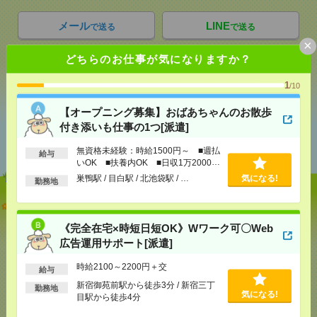
メール
LINE
で送る
で送る
×
どちらのお仕事が気になりますか？
シェア
ツイート
ブックマーク
1
/10
【オープニング募集】おばあちゃんのお散歩
付き添いも仕事の1つ[派遣]
あなたの閲覧履歴からの
おすすめ
無資格未経験：時給1500円～ ■週払
給与
いOK ■扶養内OK ■日収1万2000円
以上
巣鴨駅 / 目白駅 / 北池袋駅 / …
気になる!
勤務地
【オープニング募集】おばあちゃんのお散歩付き添
いも仕事の1つ[派遣]
《完全在宅×時短日短OK》Wワーク可〇Web
広告運用サポート[派遣]
[給 与]
無資格未経験：時給1500円～ ■週払い
OK ■扶養内OK ■日収1万2000円以上
時給2100～2200円＋交
給与
[交通費]
交通費全額支給
気になる！
新宿御苑前駅から徒歩3分 / 新宿三丁
[勤務地]
巣鴨駅
/
目白駅
/
北池袋駅
/
…
勤務地
気になる!
目駅から徒歩4分