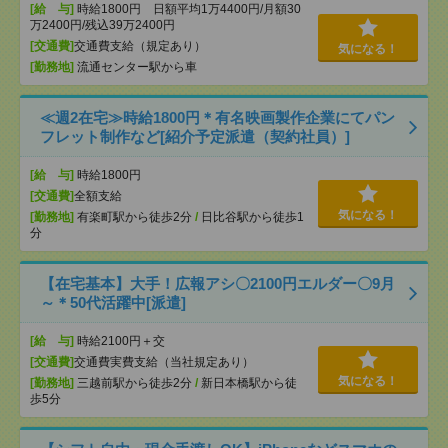
[給 与]
時給1800円 日額平均1万4400円/月額30
万2400円/残込39万2400円
[交通費]
交通費支給（規定あり）
気になる！
[勤務地]
流通センター駅から車
≪週2在宅≫時給1800円＊有名映画製作企業にてパン
フレット制作など[紹介予定派遣（契約社員）]
[給 与]
時給1800円
[交通費]
全額支給
気になる！
[勤務地]
有楽町駅から徒歩2分
/
日比谷駅から徒歩1
分
【在宅基本】大手！広報アシ〇2100円エルダー〇9月
～＊50代活躍中[派遣]
[給 与]
時給2100円＋交
[交通費]
交通費実費支給（当社規定あり）
気になる！
[勤務地]
三越前駅から徒歩2分
/
新日本橋駅から徒
歩5分