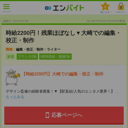
0
メニュー
気になる！
ログイン
掲載日 :2026
/
07
/
30
No.RSTFO260700426D/事務
時給2200円！残業ほぼなし▼大崎での編集・
校正・制作
職種：
編集・校正・制作・ライター
派遣
ブランクOK
WEB登録・面接OK
【時給2200円】大崎での編集・校正・制作
デザイン監修の経験者募集！▼【駅直結/人気のエンタメ業界！】
...
もっとみる
応募ページへ