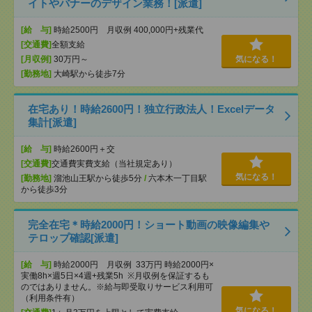
イトやバナーのデザイン業務！[派遣]
[給 与]
時給2500円 月収例 400,000円+残業代
[交通費]
全額支給
[月収例]
30万円～
気になる！
[勤務地]
大崎駅から徒歩7分
在宅あり！時給2600円！独立行政法人！Excelデータ
集計[派遣]
[給 与]
時給2600円＋交
[交通費]
交通費実費支給（当社規定あり）
気になる！
[勤務地]
溜池山王駅から徒歩5分
/
六本木一丁目駅
から徒歩3分
完全在宅＊時給2000円！ショート動画の映像編集や
テロップ確認[派遣]
[給 与]
時給2000円 月収例 33万円 時給2000円×
実働8h×週5日×4週+残業5h ※月収例を保証するも
のではありません。※給与即受取りサービス利用可
（利用条件有）
気になる！