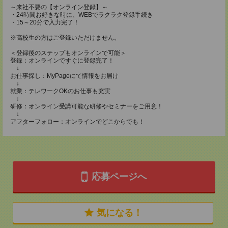
～来社不要の【オンライン登録】～
・24時間お好きな時に、WEBでラクラク登録手続き
・15～20分で入力完了！
※高校生の方はご登録いただけません。
＜登録後のステップもオンラインで可能＞
登録：オンラインですぐに登録完了！
↓
お仕事探し：MyPageにて情報をお届け
↓
就業：テレワークOKのお仕事も充実
↓
研修：オンライン受講可能な研修やセミナーをご用意！
↓
アフターフォロー：オンラインでどこからでも！
応募ページへ
気になる！