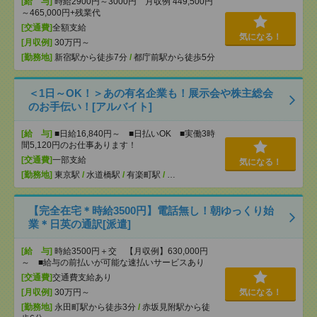
[給 与]
時給2900円～3000円 月収例 449,500円
～465,000円+残業代
[交通費]
全額支給
気になる！
[月収例]
30万円～
[勤務地]
新宿駅から徒歩7分
/
都庁前駅から徒歩5分
＜1日～OK！＞あの有名企業も！展示会や株主総会
のお手伝い！[アルバイト]
[給 与]
■日給16,840円～ ■日払いOK ■実働3時
間5,120円のお仕事あります！
[交通費]
一部支給
気になる！
[勤務地]
東京駅
/
水道橋駅
/
有楽町駅
/
…
【完全在宅＊時給3500円】電話無し！朝ゆっくり始
業＊日英の通訳[派遣]
[給 与]
時給3500円＋交 【月収例】630,000円
～ ■給与の前払いが可能な速払いサービスあり
[交通費]
交通費支給あり
[月収例]
30万円～
気になる！
[勤務地]
永田町駅から徒歩3分
/
赤坂見附駅から徒