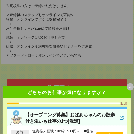
※高校生の方はご登録いただけません。
＜登録後のステップもオンラインで可能＞
登録：オンラインですぐに登録完了！
↓
お仕事探し：MyPageにて情報をお届け
↓
就業：テレワークOKのお仕事も充実
↓
研修：オンライン受講可能な研修やセミナーをご用意！
↓
アフターフォロー：オンラインでどこからでも！
×
応募ページへ
どちらのお仕事が気になりますか？
1
/10
気になる！
【オープニング募集】おばあちゃんのお散歩
付き添いも仕事の1つ[派遣]
メール
LINE
で送る
で送る
無資格未経験：時給1500円～ ■週払
給与