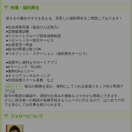
待遇・福利厚生
皆さまの働きやすさを支える、充実した福利厚生をご用意しております！
●社会保険完備（協会けんぽ加入）
●定期健康診断
●リクルートグループ団体保険制度
●ベビーシッター割引サービス
●出産育児一時金
●給与の即受け取りOK
●ベネフィット・ステーション（福利厚生サービス）
●就業中に便利なサポートアプリ
●eラーニング「ELAN」
●無料OAセミナー
●キャリアコンサルティング
●外部提携スクール多数 など
毎日の勤務を安心・便利にしてくれる派遣スタッフ向け専用ア
ポイント！
プリは
給与や勤怠の確認や、遅刻やお休みの連絡もスマホから簡単にできます。
さらに担当者への相談や各種手続きもスムーズに行えるので、はじめての方
でも安心してお仕事を続けられます。
フォローについて