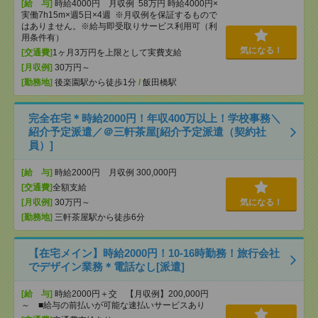
[給 与]
時給4000円 月収例 58万円 時給4000円×
実働7h15m×週5日×4週 ※月収例を保証するもので
はありません。※給与即受取りサービス利用可（利
用条件有）
気になる！
[交通費]
1ヶ月3万円を上限として実費支給
[月収例]
30万円～
[勤務地]
後楽園駅から徒歩1分
/
飯田橋駅
完全在宅＊時給2000円！年収400万以上！学校事務＼
紹介予定派遣／＠三軒茶屋[紹介予定派遣（契約社
員）]
[給 与]
時給2000円 月収例 300,000円
[交通費]
全額支給
[月収例]
30万円～
気になる！
[勤務地]
三軒茶屋駅から徒歩6分
【在宅メイン】時給2000円！10-16時勤務！旅行会社
でデザイン業務＊電話なし[派遣]
[給 与]
時給2000円＋交 【月収例】200,000円
～ ■給与の前払いが可能な速払いサービスあり