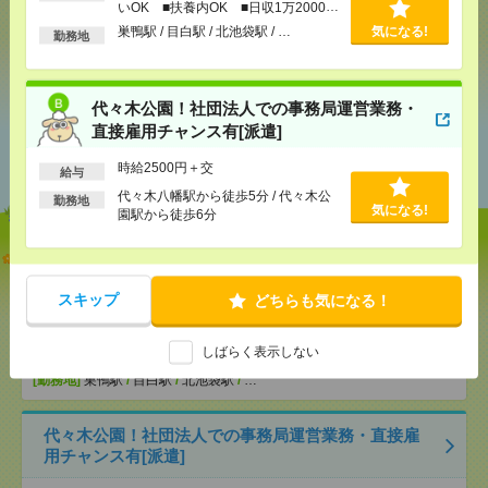
いOK ■扶養内OK ■日収1万2000円
以上
巣鴨駅 / 目白駅 / 北池袋駅 / …
気になる!
勤務地
シェア
ツイート
ブックマーク
代々木公園！社団法人での事務局運営業務・
直接雇用チャンス有[派遣]
あなたの閲覧履歴からの
おすすめ
時給2500円＋交
給与
代々木八幡駅から徒歩5分 / 代々木公
勤務地
気になる!
園駅から徒歩6分
【オープニング募集】おばあちゃんのお散歩付き添
いも仕事の1つ[派遣]
スキップ
どちらも気になる！
[給 与]
無資格未経験：時給1500円～ ■週払い
OK ■扶養内OK ■日収1万2000円以上
しばらく表示しない
[交通費]
交通費全額支給
気になる！
[勤務地]
巣鴨駅
/
目白駅
/
北池袋駅
/
…
代々木公園！社団法人での事務局運営業務・直接雇
用チャンス有[派遣]