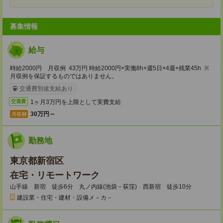
募集情報
給与
時給2000円 月収例 43万円 時給2000円×実働8h×週5日×4週+残業45h ※
月収例を保証するものではありません。
交通費別途支給あり
1ヶ月3万円を上限として実費支給
交通費
30万円～
月収例
勤務地
東京都新宿区
在宅・リモートワーク
山手線 新宿 徒歩6分 丸ノ内線(池袋－荻窪) 西新宿 徒歩10分
建設業・住宅・建材・設備メ－カ－