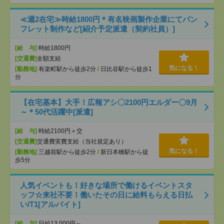
≪週2在宅≫時給1800円＊有名映画製作企業にてパン
フレット制作など[紹介予定派遣（契約社員）]
[給 与]
時給1800円
[交通費]
全額支給
気になる！
[勤務地]
有楽町駅から徒歩2分
/
日比谷駅から徒歩1
分
【在宅基本】大手！広報アシ〇2100円エルダー〇9月
～＊50代活躍中[派遣]
[給 与]
時給2100円＋交
[交通費]
交通費実費支給（当社規定あり）
気になる！
[勤務地]
三越前駅から徒歩2分
/
新日本橋駅から徒
歩5分
人気イベントも！好きな場所で働けるイベントスタ
ッフ☆来社不要！働いたその日に給料もらえる日払
い/T1[アルバイト]
[給 与]
日給13,000円～