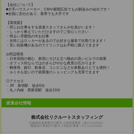
【会社について】
■大手ハウスメーカー、CMや新聞広告でもお馴染みの会社です！
■全国に支社があり、業界でも大手です
【環境面】
・同じお仕事をする派遣スタッフさんや社員がいます！
・しっかり教えていただけますのでご安心ください
・明るい雰囲気の中お仕事
・女性にはロッカーがあるのでお好きな服装で出勤できます！
・安い自販機があるのでドリンクはお手軽に購入できます
◎周辺環境
・日本屈指の都心 新宿にそびえ立つ眺めの良いビルでの就業
・オフィス街ならではのきらびやかな夜景が広がります
・郵便局、銀行、飲食店、コンビニなどが多数ありとても便利！
・ルミネも近いので就業後のショッピングも充実できます
◎アクセス
・JR 新宿駅 徒歩6分
・丸ノ内線 西新宿駅 徒歩10分
派遣会社情報
株式会社リクルートスタッフィング
労働者派遣事業許可番号:人材派遣事業（派13-010563）
職業紹介事業許可番号:人材紹介事業（13-ユ-010249）