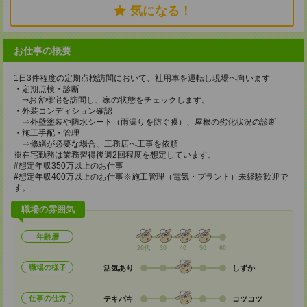
気になる！
お仕事の概要
1日3件程度の定期点検訪問において、社用車を運転し現場へ向います
・定期点検・診断
⇒お客様宅を訪問し、家の状態をチェックします。
・外装コンディション確認
⇒外壁塗装や防水シート（雨漏りを防ぐ膜）、屋根の劣化状況の診断
・施工手配・管理
⇒修繕が必要な場合、工務店へ工事を依頼
※在宅勤務は業務習得後週2回程度を想定しています。
#想定年収350万以上のお仕事
#想定年収400万以上のお仕事※施工管理（電気・プラント）未経験歓迎で
す。
職場の雰囲気
年齢層
20代
30
40
50
60
職場の様子
活気あり
しずか
仕事の仕方
テキパキ
コツコツ