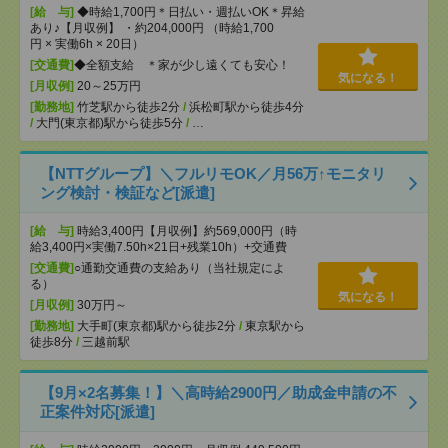
[給 与]
◆時給1,700円＊日払い・週払いOK＊昇給
あり♪【月収例】 ・約204,000円 （時給1,700
円 × 実働6h × 20日）
[交通費]
◆全額支給 ＊家が少し遠くても安心！
気になる！
[月収例]
20～25万円
[勤務地]
竹芝駅から徒歩2分
/
浜松町駅から徒歩4分
/
大門(東京都)駅から徒歩5分
/
…
【NTTグループ】＼フルリモOK／月56万↑モニタリ
ング検討・検証など[派遣]
[給 与]
時給3,400円【月収例】約569,000円（時
給3,400円×実働7.50h×21日+残業10h）+交通費
[交通費]
○通勤交通費の支給あり（当社規定によ
る）
気になる！
[月収例]
30万円～
[勤務地]
大手町(東京都)駅から徒歩2分
/
東京駅から
徒歩8分
/
三越前駅
【9月×2名募集！】＼高時給2900円／助成金申請の不
正案件対応[派遣]