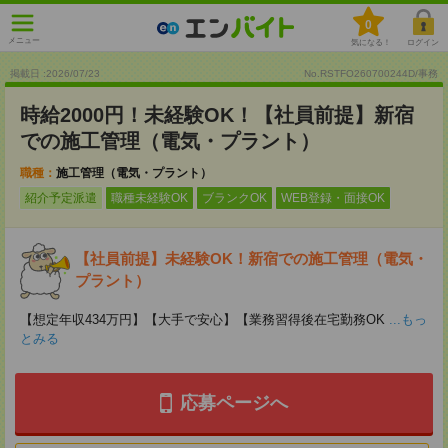
0
メニュー
気になる！
ログイン
掲載日 :2026
/
07
/
23
No.RSTFO260700244D/事務
時給2000円！未経験OK！【社員前提】新宿
での施工管理（電気・プラント）
職種：
施工管理（電気・プラント）
紹介予定派遣
職種未経験OK
ブランクOK
WEB登録・面接OK
【社員前提】未経験OK！新宿での施工管理（電気・
プラント）
【想定年収434万円】【大手で安心】【業務習得後在宅勤務OK
...もっ
とみる
応募ページへ