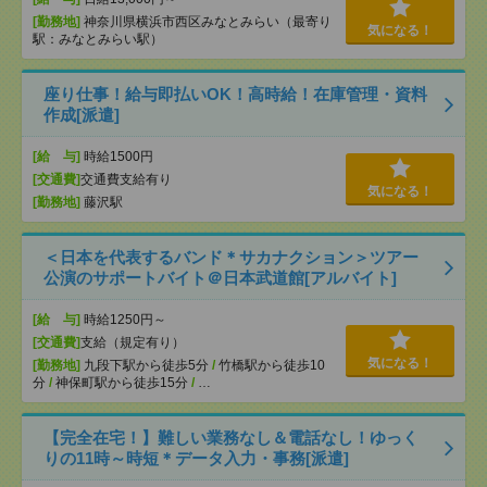
[勤務地]
神奈川県横浜市西区みなとみらい（最寄り
気になる！
駅：みなとみらい駅）
座り仕事！給与即払いOK！高時給！在庫管理・資料
作成[派遣]
[給 与]
時給1500円
[交通費]
交通費支給有り
気になる！
[勤務地]
藤沢駅
＜日本を代表するバンド＊サカナクション＞ツアー
公演のサポートバイト＠日本武道館[アルバイト]
[給 与]
時給1250円～
[交通費]
支給（規定有り）
気になる！
[勤務地]
九段下駅から徒歩5分
/
竹橋駅から徒歩10
分
/
神保町駅から徒歩15分
/
…
【完全在宅！】難しい業務なし＆電話なし！ゆっく
りの11時～時短＊データ入力・事務[派遣]