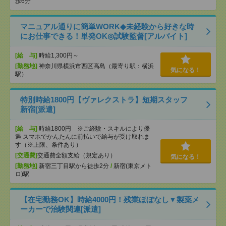
歩6分
マニュアル通りに簡単WORK◆未経験から好きな時
にお仕事できる！単発OK◎試験監督[アルバイト]
[給 与]
時給1,300円～
[勤務地]
神奈川県横浜市西区高島（最寄り駅：横浜
気になる！
駅）
特別時給1800円【ヴァレクストラ】短期スタッフ
新宿[派遣]
[給 与]
時給1800円 ※ご経験・スキルにより優
遇 スマホでかんたんに前払いで給与が受け取れま
す（※上限、条件あり）
[交通費]
交通費全額支給（規定あり）
気になる！
[勤務地]
新宿三丁目駅から徒歩2分
/
新宿(東京メト
ロ)駅
【在宅勤務OK】時給4000円！残業ほぼなし▼製薬メ
ーカーで治験関連[派遣]