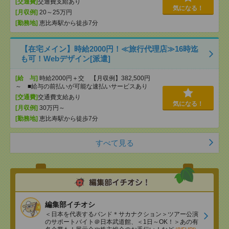
[交通費]
交通費支給あり
気になる！
[月収例]
20～25万円
[勤務地]
恵比寿駅から徒歩7分
【在宅メイン】時給2000円！≪旅行代理店≫16時迄
も可！Webデザイン[派遣]
[給 与]
時給2000円＋交 【月収例】382,500円
～ ■給与の前払いが可能な速払いサービスあり
[交通費]
交通費支給あり
気になる！
[月収例]
30万円～
[勤務地]
恵比寿駅から徒歩7分
すべて見る
編集部イチオシ
＜日本を代表するバンド＊サカナクション＞ツアー公演
のサポートバイト＠日本武道館、＜1日～OK！＞あの有