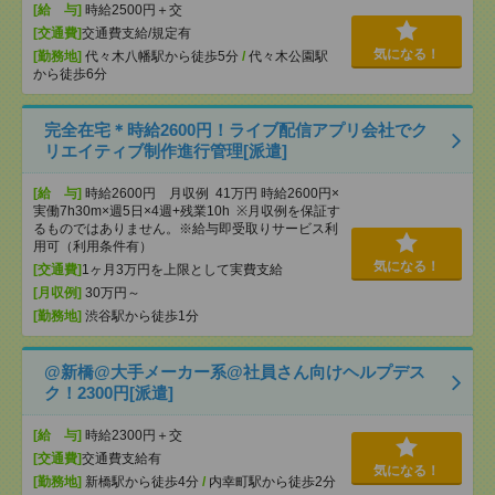
[給 与]
時給2500円＋交
[交通費]
交通費支給/規定有
気になる！
[勤務地]
代々木八幡駅から徒歩5分
/
代々木公園駅
から徒歩6分
完全在宅＊時給2600円！ライブ配信アプリ会社でク
リエイティブ制作進行管理[派遣]
[給 与]
時給2600円 月収例 41万円 時給2600円×
実働7h30m×週5日×4週+残業10h ※月収例を保証す
るものではありません。※給与即受取りサービス利
用可（利用条件有）
気になる！
[交通費]
1ヶ月3万円を上限として実費支給
[月収例]
30万円～
[勤務地]
渋谷駅から徒歩1分
@新橋@大手メーカー系@社員さん向けヘルプデス
ク！2300円[派遣]
[給 与]
時給2300円＋交
[交通費]
交通費支給有
気になる！
[勤務地]
新橋駅から徒歩4分
/
内幸町駅から徒歩2分