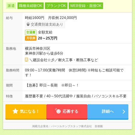
派遣
職種未経験OK
ブランクOK
WEB登録・面接OK
時給1600円 月収例 224,000円
給与
交通費別途支給あり
全額支給
交通費
20～25万円
月収例
横浜市神奈川区
勤務地
東神奈川駅から徒歩6分
＼建設会社☆彡／耐火工事・断熱工事など
09:00～17:00(実働7時間 休憩1時間) ※時短もご相談可能で
勤務時間
す！
【急募】即日～長期 ※即日～！
期間
履歴書不要
/
40～50代活躍中
/
服装自由
/
パソコンスキル不要
特徴
気になる！
応募する
詳細へ
掲載元企業名
パーソルテンプスタッフ株式会社 首都圏