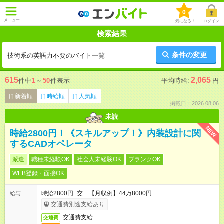
0
メニュー
気になる！
ログイン
検索結果
条件の変更
技術系の英語力不要のバイト一覧
615
2,065
件中
1
～
50
件表示
平均時給:
円
新着順
時給順
人気順
掲載日：2026.08.06
未読
NEW
時給2800円！《スキルアップ！》内装設計に関
するCADオペレータ
派遣
職種未経験OK
社会人未経験OK
ブランクOK
WEB登録・面接OK
時給2800円+交 【月収例】44万8000円
給与
交通費別途支給あり
交通費支給
交通費