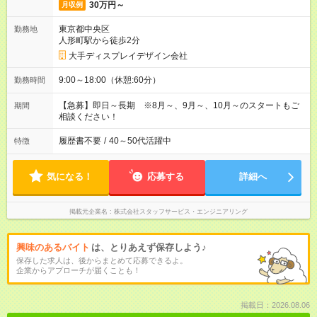
30万円～
月収例
東京都中央区
勤務地
人形町駅から徒歩2分
大手ディスプレイデザイン会社
9:00～18:00（休憩:60分）
勤務時間
【急募】即日～長期 ※8月～、9月～、10月～のスタートもご
期間
相談ください！
履歴書不要
/
40～50代活躍中
特徴
気になる！
応募する
詳細へ
掲載元企業名
株式会社スタッフサービス・エンジニアリング
興味のあるバイト
は、とりあえず保存しよう♪
保存した求人は、後からまとめて応募できるよ。
企業からアプローチが届くことも！
掲載日：2026.08.06