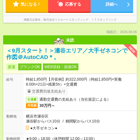
気になる！
応募する
詳細へ
掲載元企業名
株式会社リクルートスタッフィング ＩＴスタッフィング
掲載日：2026.08.06
未読
NEW
＜9月スタート！＞瀬谷エリア／大手ゼネコンで
作図＠AutoCAD＊。
派遣
ブランクOK
WEB登録・面接OK
時給1,850円【月収例】約322,000円（時給1,850円×実働
給与
8.00h×21日+残業5h）+交通費
交通費別途支給あり
通勤交通費の支給あり（当社規定による）
交通費
30万円～
月収例
横浜市瀬谷区
勤務地
瀬谷駅からバス10分
/
鶴間駅からバス10分
●大手ゼネコン●
★9:00～18:00（休憩時間 12:00～13:00）
勤務時間