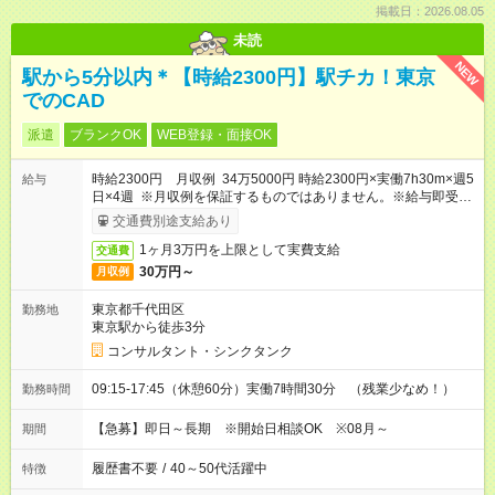
掲載日：2026.08.05
未読
NEW
駅から5分以内＊【時給2300円】駅チカ！東京
でのCAD
派遣
ブランクOK
WEB登録・面接OK
時給2300円 月収例 34万5000円 時給2300円×実働7h30m×週5
給与
日×4週 ※月収例を保証するものではありません。※給与即受取
りサービス利用可（利用条件有）
交通費別途支給あり
1ヶ月3万円を上限として実費支給
交通費
30万円～
月収例
東京都千代田区
勤務地
東京駅から徒歩3分
コンサルタント・シンクタンク
09:15-17:45（休憩60分）実働7時間30分 （残業少なめ！）
勤務時間
【急募】即日～長期 ※開始日相談OK ※08月～
期間
履歴書不要
/
40～50代活躍中
特徴