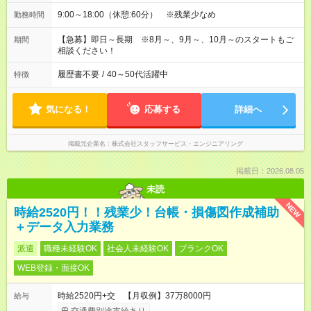
9:00～18:00（休憩:60分） ※残業少なめ
勤務時間
【急募】即日～長期 ※8月～、9月～、10月～のスタートもご
期間
相談ください！
履歴書不要
/
40～50代活躍中
特徴
気になる！
応募する
詳細へ
掲載元企業名
株式会社スタッフサービス・エンジニアリング
掲載日：2026.08.05
未読
NEW
時給2520円！！残業少！台帳・損傷図作成補助
＋データ入力業務
派遣
職種未経験OK
社会人未経験OK
ブランクOK
WEB登録・面接OK
時給2520円+交 【月収例】37万8000円
給与