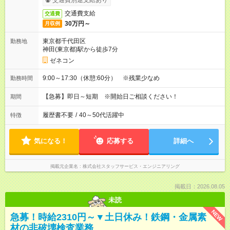
交通費別途支給あり
交通費支給
交通費
30万円～
月収例
東京都千代田区
勤務地
神田(東京都)駅から徒歩7分
ゼネコン
9:00～17:30（休憩:60分） ※残業少なめ
勤務時間
【急募】即日～短期 ※開始日ご相談ください！
期間
履歴書不要
/
40～50代活躍中
特徴
気になる！
応募する
詳細へ
掲載元企業名
株式会社スタッフサービス・エンジニアリング
掲載日：2026.08.05
未読
NEW
急募！時給2310円～▼土日休み！鉄鋼・金属素
材の非破壊検査業務