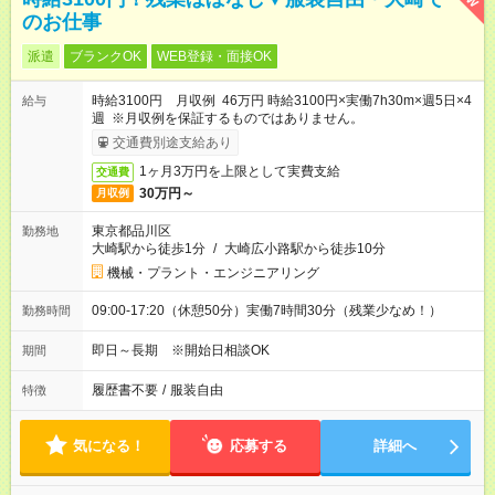
のお仕事
派遣
ブランクOK
WEB登録・面接OK
時給3100円 月収例 46万円 時給3100円×実働7h30m×週5日×4
給与
週 ※月収例を保証するものではありません。
交通費別途支給あり
1ヶ月3万円を上限として実費支給
交通費
30万円～
月収例
東京都品川区
勤務地
大崎駅から徒歩1分
/
大崎広小路駅から徒歩10分
機械・プラント・エンジニアリング
09:00-17:20（休憩50分）実働7時間30分（残業少なめ！）
勤務時間
即日～長期 ※開始日相談OK
期間
履歴書不要
/
服装自由
特徴
気になる！
応募する
詳細へ