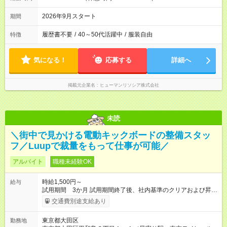
2026年9月スタート
期間
履歴書不要
/
40～50代活躍中
/
服装自由
特徴
気になる！
応募する
詳細へ
掲載元企業名
ヒューマンリソシア株式会社
未読
＼街中で見かける電動キックボードの整備スタッ
フ／Luupで裁量をもって仕事が可能／
アルバイト
職種未経験OK
時給1,500円～
給与
試用期間 3か月 試用期間終了後、社内基準のクリアおよび昇級
試験の実施により、 階級に応じた時給の引き上げを行います。
交通費別途支給あり
【試用期間】試用期間あり 試用期間の長さ：3ヶ月 雇用形態、
給与は本採用時と同じです。
東京都大田区
勤務地