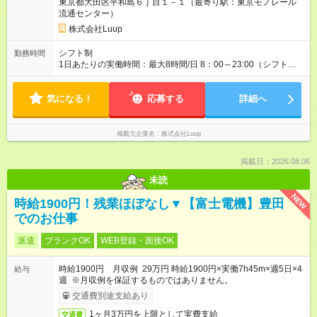
東京都大田区平和島６丁目１－１（最寄り駅：東京モノレール
流通センター）
株式会社Luup
シフト制
勤務時間
1日あたりの実働時間：最大8時間/日 8：00～23:00（シフト
制） ・上記時間内で勤務時間帯は相談。 ・週3日～OK!
気になる！
応募する
詳細へ
掲載元企業名
株式会社Luup
掲載日：2026.08.06
未読
NEW
時給1900円！残業ほぼなし▼【富士電機】豊田
でのお仕事
派遣
ブランクOK
WEB登録・面接OK
時給1900円 月収例 29万円 時給1900円×実働7h45m×週5日×4
給与
週 ※月収例を保証するものではありません。
交通費別途支給あり
1ヶ月3万円を上限として実費支給
交通費