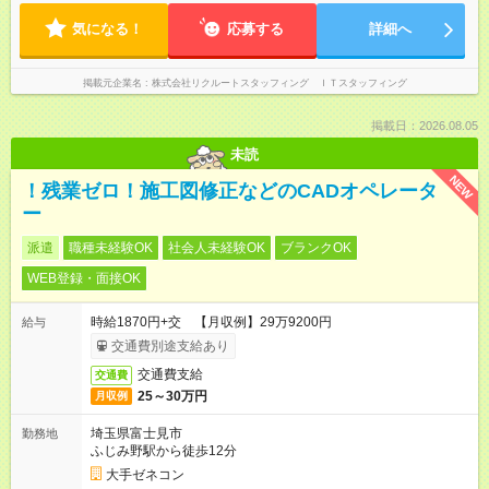
気になる！
応募する
詳細へ
掲載元企業名
株式会社リクルートスタッフィング ＩＴスタッフィング
掲載日：2026.08.05
未読
NEW
！残業ゼロ！施工図修正などのCADオペレータ
ー
派遣
職種未経験OK
社会人未経験OK
ブランクOK
WEB登録・面接OK
時給1870円+交 【月収例】29万9200円
給与
交通費別途支給あり
交通費支給
交通費
25～30万円
月収例
埼玉県富士見市
勤務地
ふじみ野駅から徒歩12分
大手ゼネコン