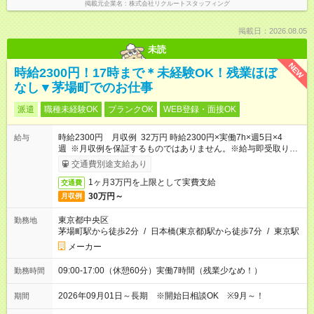
掲載元企業名
株式会社リクルートスタッフィング
掲載日：2026.08.05
未読
NEW
時給2300円！17時まで＊未経験OK！残業ほぼ
なし▼茅場町でのお仕事
派遣
職種未経験OK
ブランクOK
WEB登録・面接OK
時給2300円 月収例 32万円 時給2300円×実働7h×週5日×4
給与
週 ※月収例を保証するものではありません。※給与即受取りサ
ービス利用可（利用条件有）
交通費別途支給あり
1ヶ月3万円を上限として実費支給
交通費
30万円～
月収例
東京都中央区
勤務地
茅場町駅から徒歩2分
/
日本橋(東京都)駅から徒歩7分
/
東京駅
メーカー
09:00-17:00（休憩60分）実働7時間（残業少なめ！）
勤務時間
2026年09月01日～長期 ※開始日相談OK ※9月～！
期間