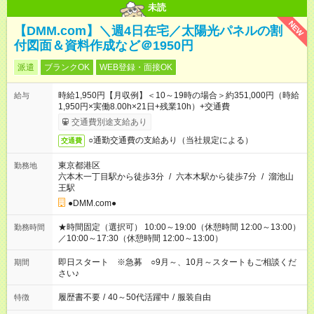
未読
NEW
【DMM.com】＼週4日在宅／太陽光パネルの割
付図面＆資料作成など＠1950円
派遣
ブランクOK
WEB登録・面接OK
時給1,950円【月収例】＜10～19時の場合＞約351,000円（時給
給与
1,950円×実働8.00h×21日+残業10h）+交通費
交通費別途支給あり
○通勤交通費の支給あり（当社規定による）
交通費
東京都港区
勤務地
六本木一丁目駅から徒歩3分
/
六本木駅から徒歩7分
/
溜池山
王駅
●DMM.com●
★時間固定（選択可） 10:00～19:00（休憩時間 12:00～13:00）
勤務時間
／10:00～17:30（休憩時間 12:00～13:00）
即日スタート ※急募 ○9月～、10月～スタートもご相談くだ
期間
さい♪
履歴書不要
/
40～50代活躍中
/
服装自由
特徴