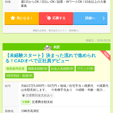
め、早く終わったらそのまま帰宅可能です。 早く終わっても1現
週1日からOK / 日払いOK / 副業・WワークOK / 10名以上の大量
特徴
場日給1万円を保証しています。 1日あたりの平均作業時間：4.5
募集
時間 シフト制のため、働きたい曜日にシフトを入れて働くこと
が可能です。 週1日～OKです。
気になる！
応募する
詳細へ
掲載元企業名
株式会社エクスト（資材搬入）
掲載日：2026.08.05
未読
NEW
【未経験スタート】決まった流れで進められ
る！CADオペで正社員デビュー
無期雇用派遣
職種未経験OK
社会人未経験OK
ブランクOK
WEB登録・面接OK
月給22万5,000円～50万円＋地域／住宅手当＋残業代 ※残業代
給与
は全額支給します。 ※各種手当あり ※経験・年齢・能力等を
考慮して加給・優遇します。
交通費別途支給あり
交通費全額支給
交通費
川崎市高津区
勤務地