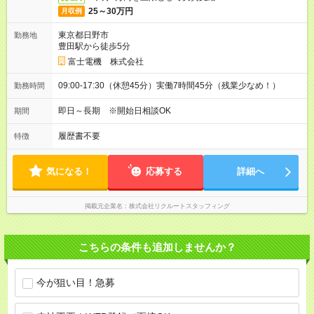
25～30万円
月収例
東京都日野市
勤務地
豊田駅から徒歩5分
富士電機 株式会社
09:00-17:30（休憩45分）実働7時間45分（残業少なめ！）
勤務時間
即日～長期 ※開始日相談OK
期間
履歴書不要
特徴
気になる！
応募する
詳細へ
掲載元企業名
株式会社リクルートスタッフィング
こちらの条件も追加しませんか？
今が狙い目！急募