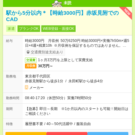
未読
NEW
駅から5分以内＊【時給3000円】赤坂見附での
CAD
派遣
ブランクOK
WEB登録・面接OK
時給3000円 月収例 50万6250円 時給3000円×実働7h50m×週5
給与
日×4週+残業10h ※月収例を保証するものではありません。※給
与即受取りサービス利用可（利用条件有）
交通費別途支給あり
1ヶ月3万円を上限として実費支給
交通費
30万円～
月収例
東京都千代田区
勤務地
赤坂見附駅から徒歩1分
/
永田町駅から徒歩4分
メーカー
08:40-17:20（休憩50分）実働7時間50分
勤務時間
【急募】即日～長期 ※1か月以内のスタートも可能！開始日は
期間
ご相談ください
履歴書不要
/
40～50代活躍中
/
服装自由
特徴