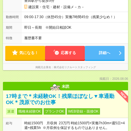
豊田駅から徒歩5分
建設業・住宅・建材・設備メ－カ－
09:00-17:30（休憩45分）実働7時間45分（残業少なめ！）
勤務時間
即日～長期 ※開始日相談OK
期間
履歴書不要
特徴
気になる！
応募する
詳細へ
掲載元企業名
株式会社リクルートスタッフィング
掲載日：2026.08.06
未読
NEW
17時まで＊未経験OK！残業ほぼなし▼車通勤
OK＊茂原でのお仕事
派遣
職種未経験OK
ブランクOK
WEB登録・面接OK
時給1500円 月収例 23万円 時給1500円×実働7h30m×週5日×4
給与
週+残業5h ※月収例を保証するものではありません。