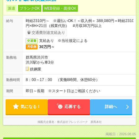
派遣
ブランクOK
WEB登録・面接OK
時給2310円～ ※週払いOK！＜収入例＞ 388,080円＝時給2310
給与
円×8H×21日（残業代別） #月収38万円以上
交通費別途支給あり
支給あり ※当社規定による
交通費
30万円～
月収例
群馬県渋川市
勤務地
渋川駅から車3分
鉄鋼業
8：00～17：00 （実働8時間、休憩60分）
勤務時間
即日～長期 ※スタート日はご相談ください
期間
気になる！
応募する
詳細へ
掲載元企業名
株式会社フレンドパーク 群馬本社
掲載日：2026.08.05