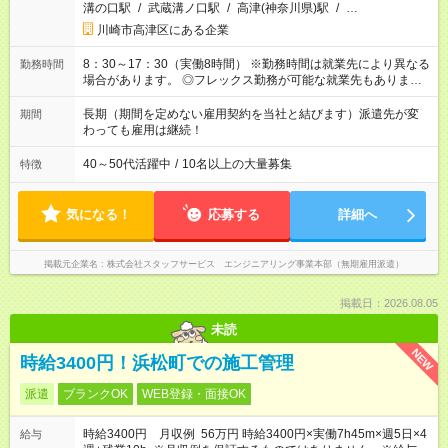
溝の口駅
/
武蔵溝ノ口駅
/
高津(神奈川県)駅
/
…
川崎市高津区にある企業
8：30～17：30（実働8時間） ※勤務時間は就業先により異なる
勤務時間
場合があります。 ◎フレックス勤務が可能な就業先もありま
す。 ◎今よりもさらに働きやすい環境をつくるべく、 働き方
改革に全社をあげて取り組んでいます。
長期（期間を定めない雇用契約を当社と結びます）派遣先が変
期間
わっても雇用は継続！
40～50代活躍中
/
10名以上の大量募集
特徴
気になる！
応募する
詳細へ
掲載元企業名
株式会社スタッフサービス エンジニアリング事業本部（無期雇用派遣）
掲載日：2026.08.05
未読
NEW
時給3400円！浜松町での施工管理
派遣
ブランクOK
WEB登録・面接OK
時給3400円 月収例 56万円 時給3400円×実働7h45m×週5日×4
給与