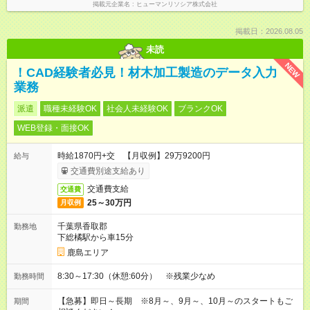
掲載元企業名
ヒューマンリソシア株式会社
掲載日：2026.08.05
未読
NEW
！CAD経験者必見！材木加工製造のデータ入力
業務
派遣
職種未経験OK
社会人未経験OK
ブランクOK
WEB登録・面接OK
時給1870円+交 【月収例】29万9200円
給与
交通費別途支給あり
交通費支給
交通費
25～30万円
月収例
千葉県香取郡
勤務地
下総橘駅から車15分
鹿島エリア
8:30～17:30（休憩:60分） ※残業少なめ
勤務時間
【急募】即日～長期 ※8月～、9月～、10月～のスタートもご
期間