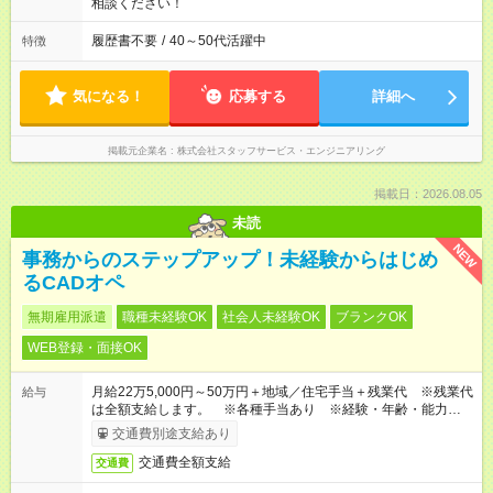
相談ください！
履歴書不要
/
40～50代活躍中
特徴
気になる！
応募する
詳細へ
掲載元企業名
株式会社スタッフサービス・エンジニアリング
掲載日：2026.08.05
未読
NEW
事務からのステップアップ！未経験からはじめ
るCADオペ
無期雇用派遣
職種未経験OK
社会人未経験OK
ブランクOK
WEB登録・面接OK
月給22万5,000円～50万円＋地域／住宅手当＋残業代 ※残業代
給与
は全額支給します。 ※各種手当あり ※経験・年齢・能力等を
考慮して加給・優遇します。
交通費別途支給あり
交通費全額支給
交通費