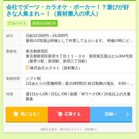
会社でダーツ・カラオケ・ポーカー！？遊びが好
きな人集まれ～！（資材搬入の求人）
アルバイト
職種未経験OK
日給10,000円～24,000円
給与
最初の2現場は研修として作業してもらいます。 研修の時にどん
な作業なのかを見て、分からないことはリーダーに聞いてみて
下さい。 もちろん研修後も分からないことや気になることはリ
東京都新宿区
勤務地
ーダーに確認してくださいね。 ※研修でも通常と同じ給料が発
東京都新宿区新宿５丁目１１－３０ 新宿第五葉山ビル304号室
生します。 【試用期間】試用期間なし
（最寄り駅：新宿駅、新宿三丁目駅）
株式会社エクスト（資材搬入）
シフト制
勤務時間
1日あたりの実働時間：最大8時間/日 終日勤務の場合、 8:00～
17:00（休憩2時間）ではありますが、 やり切りで作業終了のた
め、早く終わったらそのまま帰宅可能です。 早く終わっても1現
週1日からOK / 日払いOK / 副業・WワークOK / 10名以上の大量
特徴
場日給1万円を保証しています。 1日あたりの平均作業時間：4.5
募集
時間 シフト制のため、働きたい曜日にシフトを入れて働くこと
が可能です。 週1日～OKです。
気になる！
応募する
詳細へ
掲載元企業名
株式会社エクスト（資材搬入）