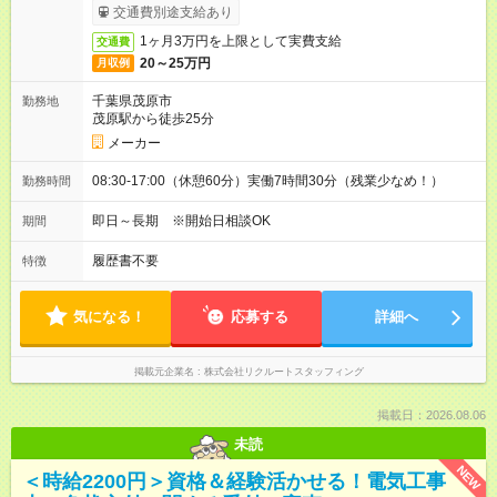
交通費別途支給あり
1ヶ月3万円を上限として実費支給
交通費
20～25万円
月収例
千葉県茂原市
勤務地
茂原駅から徒歩25分
メーカー
08:30-17:00（休憩60分）実働7時間30分（残業少なめ！）
勤務時間
即日～長期 ※開始日相談OK
期間
履歴書不要
特徴
気になる！
応募する
詳細へ
掲載元企業名
株式会社リクルートスタッフィング
掲載日：2026.08.06
未読
NEW
＜時給2200円＞資格＆経験活かせる！電気工事