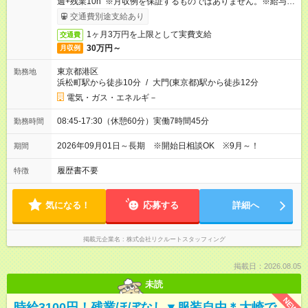
週+残業10h ※月収例を保証するものではありません。※給与即
受取りサービス利用可（利用条件有）
交通費別途支給あり
1ヶ月3万円を上限として実費支給
交通費
30万円～
月収例
東京都港区
勤務地
浜松町駅から徒歩10分
/
大門(東京都)駅から徒歩12分
電気・ガス・エネルギ－
08:45-17:30（休憩60分）実働7時間45分
勤務時間
2026年09月01日～長期 ※開始日相談OK ※9月～！
期間
履歴書不要
特徴
気になる！
応募する
詳細へ
掲載元企業名
株式会社リクルートスタッフィング
掲載日：2026.08.05
未読
NEW
時給3100円！残業ほぼなし▼服装自由＊大崎で