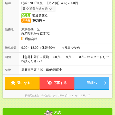
時給2700円+交 【月収例】43万2000円
給与
交通費別途支給あり
交通費支給
交通費
30万円～
月収例
東京都墨田区
勤務地
錦糸町駅から徒歩3分
通信会社
9:00～18:00（休憩:60分） ※残業少なめ
勤務時間
【急募】即日～長期 ※8月～、9月～、10月～のスタートもご
期間
相談ください！
履歴書不要
/
40～50代活躍中
特徴
気になる！
応募する
詳細へ
掲載元企業名
株式会社スタッフサービス・エンジニアリング
未読