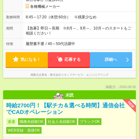
各種機械メーカー
8:45～17:20（休憩:60分） ※残業少なめ
勤務時間
【急募】即日～長期 ※8月～、9月～、10月～のスタートもご
期間
相談ください！
履歴書不要
/
40～50代活躍中
特徴
気になる！
応募する
詳細へ
掲載元企業名
株式会社スタッフサービス・エンジニアリング
掲載日：2026.08.05
未読
NEW
時給2700円！【駅チカ＆選べる時間】通信会社
でCADオペレーション
派遣
職種未経験OK
社会人未経験OK
ブランクOK
WEB登録・面接OK