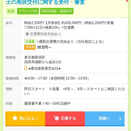
士の免状交付に関する受付・審査
派遣
ブランクOK
WEB登録・面接OK
時給2,200円【月収例】約345,000円（時給2,200円×実働
給与
7.00h×21日+残業10h）+交通費
交通費別途支給あり
○通勤交通費の支給あり（当社規定による）
交通費
30万円～
月収例
東京都新宿区
勤務地
高田馬場駅から徒歩1分
●通信講座運営会社●
★9:00～17:00（休憩時間 12:00～13:00）
勤務時間
即日スタート ※急募 ○8月～、9月～スタートもご相談くださ
期間
い♪
履歴書不要
/
40～50代活躍中
特徴
気になる！
応募する
詳細へ