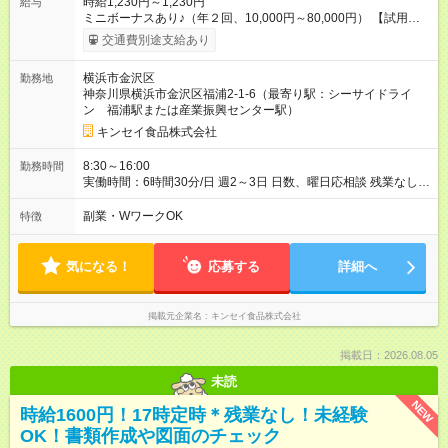
時給1,230円～1,230円
給与
ミニボーナスあり♪（年２回、10,000円～80,000円） 【試用期
間】試用期間あり 試用期間の長さ：3ヶ月 雇用形態、給与は本
交通費別途支給あり
採用時と同じです。
横浜市金沢区
勤務地
神奈川県横浜市金沢区福浦2-1-6（最寄り駅：シーサイドライ
ン 福浦駅または産業振興センター駅）
キンセイ食品株式会社
8:30～16:00
勤務時間
実働時間：6時間30分/日 週2～3日 日数、曜日応相談 残業なし
※試用期間あり（3ヶ月、給与変動なし）
副業・WワークOK
特徴
気になる！
応募する
詳細へ
掲載元企業名
キンセイ食品株式会社
掲載日：2026.08.05
未読
NEW
時給1600円！17時定時＊残業なし！未経験
OK！書類作成や図面のチェック