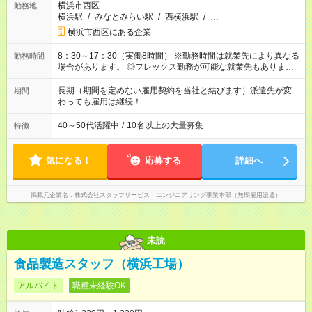
横浜市西区
勤務地
横浜駅
/
みなとみらい駅
/
西横浜駅
/
…
横浜市西区にある企業
8：30～17：30（実働8時間） ※勤務時間は就業先により異なる
勤務時間
場合があります。 ◎フレックス勤務が可能な就業先もありま
す。 ◎今よりもさらに働きやすい環境をつくるべく、 働き方
改革に全社をあげて取り組んでいます。
長期（期間を定めない雇用契約を当社と結びます）派遣先が変
期間
わっても雇用は継続！
40～50代活躍中
/
10名以上の大量募集
特徴
気になる！
応募する
詳細へ
掲載元企業名
株式会社スタッフサービス エンジニアリング事業本部（無期雇用派遣）
未読
食品製造スタッフ（横浜工場）
アルバイト
職種未経験OK