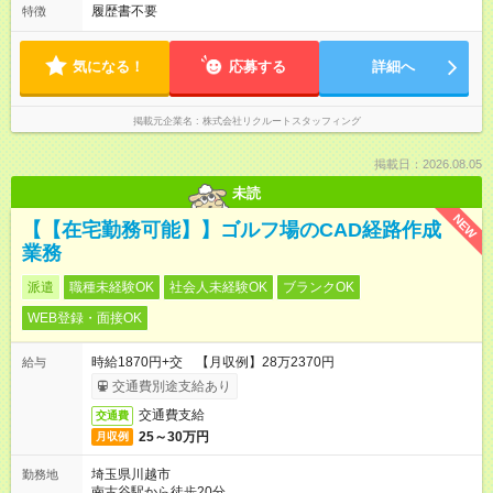
履歴書不要
特徴
気になる！
応募する
詳細へ
掲載元企業名
株式会社リクルートスタッフィング
掲載日：2026.08.05
未読
NEW
【【在宅勤務可能】】ゴルフ場のCAD経路作成
業務
派遣
職種未経験OK
社会人未経験OK
ブランクOK
WEB登録・面接OK
時給1870円+交 【月収例】28万2370円
給与
交通費別途支給あり
交通費支給
交通費
25～30万円
月収例
埼玉県川越市
勤務地
南古谷駅から徒歩20分