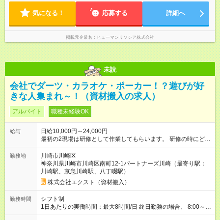
気になる！
応募する
詳細へ
掲載元企業名
ヒューマンリソシア株式会社
未読
会社でダーツ・カラオケ・ポーカー！？遊びが好
きな人集まれ～！（資材搬入の求人）
アルバイト
職種未経験OK
日給10,000円～24,000円
給与
最初の2現場は研修として作業してもらいます。 研修の時にどん
な作業なのかを見て、分からないことはリーダーに聞いてみて
下さい。 もちろん研修後も分からないことや気になることはリ
川崎市川崎区
勤務地
ーダーに確認してくださいね。 ※研修でも通常と同じ給料が発
神奈川県川崎市川崎区南町12-1パートナーズ川崎（最寄り駅：
生します。 【試用期間】試用期間なし
川崎駅、京急川崎駅、八丁畷駅）
株式会社エクスト（資材搬入）
シフト制
勤務時間
1日あたりの実働時間：最大8時間/日 終日勤務の場合、 8:00～
17:00（休憩2時間）ではありますが、 やり切りで作業終了のた