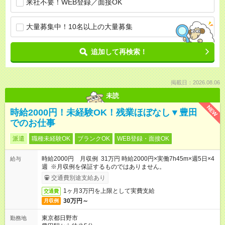
来社不要！WEB登録／面接OK
大量募集中！10名以上の大量募集
追加して再検索！
掲載日：2026.08.06
未読
NEW
時給2000円！未経験OK！残業ほぼなし▼豊田
でのお仕事
派遣
職種未経験OK
ブランクOK
WEB登録・面接OK
時給2000円 月収例 31万円 時給2000円×実働7h45m×週5日×4
給与
週 ※月収例を保証するものではありません。
交通費別途支給あり
1ヶ月3万円を上限として実費支給
交通費
30万円～
月収例
東京都日野市
勤務地