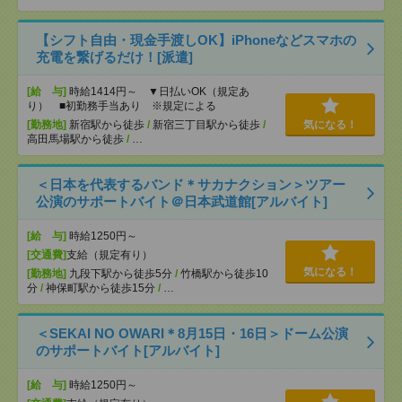
【シフト自由・現金手渡しOK】iPhoneなどスマホの
充電を繋げるだけ！[派遣]
[給 与]
時給1414円～ ▼日払いOK（規定あ
り） ■初勤務手当あり ※規定による
[勤務地]
新宿駅から徒歩
/
新宿三丁目駅から徒歩
/
気になる！
高田馬場駅から徒歩
/
…
＜日本を代表するバンド＊サカナクション＞ツアー
公演のサポートバイト＠日本武道館[アルバイト]
[給 与]
時給1250円～
[交通費]
支給（規定有り）
気になる！
[勤務地]
九段下駅から徒歩5分
/
竹橋駅から徒歩10
分
/
神保町駅から徒歩15分
/
…
＜SEKAI NO OWARI＊8月15日・16日＞ドーム公演
のサポートバイト[アルバイト]
[給 与]
時給1250円～