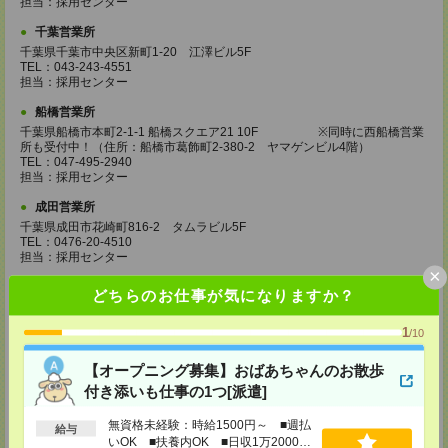
担当：採用センター
千葉営業所
千葉県千葉市中央区新町1-20 江澤ビル5F
TEL：043-243-4551
担当：採用センター
船橋営業所
千葉県船橋市本町2-1-1 船橋スクエア21 10F ※同時に西船橋営業
所も受付中！（住所：船橋市葛飾町2-380-2 ヤマゲンビル4階）
TEL：047-495-2940
担当：採用センター
成田営業所
千葉県成田市花崎町816-2 タムラビル5F
TEL：0476-20-4510
担当：採用センター
×
大宮営業所
どちらのお仕事が気になりますか？
埼玉県さいたま市大宮区桜木町2-8-3 阪デンタルビル5F
TEL：048-640-4520
1
/10
担当：採用センター
川越営業所
【オープニング募集】おばあちゃんのお散歩
埼玉県川越市脇田本町11-1 川越シティービル6F
付き添いも仕事の1つ[派遣]
TEL：049-238-7117
担当：採用センター
無資格未経験：時給1500円～ ■週払
給与
いOK ■扶養内OK ■日収1万2000円
越谷営業所