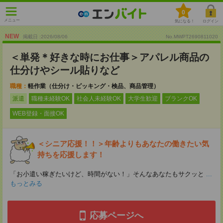
0
メニュー
気になる！
ログイン
NEW
掲載日 :2026
/
08
/
06
No.MWPT2690811020
＜単発＊好きな時にお仕事＞アパレル商品の
仕分けやシール貼りなど
職種：
軽作業（仕分け・ピッキング・検品、商品管理）
派遣
職種未経験OK
社会人未経験OK
大学生歓迎
ブランクOK
WEB登録・面接OK
＜シニア応援！！＞年齢よりもあなたの働きたい気
持ちを応援します！
「お小遣い稼ぎたいけど、時間がない！」そんなあなたもサクッと
...
もっとみる
応募ページへ