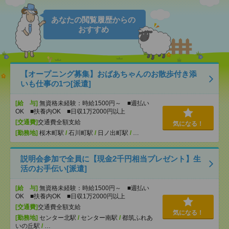
あなたの閲覧履歴からの
おすすめ
【オープニング募集】おばあちゃんのお散歩付き添
いも仕事の1つ[派遣]
[給 与]
無資格未経験：時給1500円～ ■週払い
OK ■扶養内OK ■日収1万2000円以上
[交通費]
交通費全額支給
気になる！
[勤務地]
桜木町駅
/
石川町駅
/
日ノ出町駅
/
…
説明会参加で全員に【現金2千円相当プレゼント】生
活のお手伝い[派遣]
[給 与]
無資格未経験：時給1500円～ ■週払い
OK ■扶養内OK ■日収1万2000円以上
[交通費]
交通費全額支給
気になる！
[勤務地]
センター北駅
/
センター南駅
/
都筑ふれあ
いの丘駅
/
…