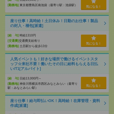
[勤務地]
東京都豊島区南池袋（最寄り駅：池袋駅）
気になる！
座り仕事！高時給！土日休み！日勤のお仕事！製品
の封入・梱包[派遣]
[給 与]
時給1310円
[交通費]
交通費支給有り
気になる！
[勤務地]
土呂駅から徒歩13分
人気イベントも！好きな場所で働けるイベントスタ
ッフ☆来社不要！働いたその日に給料もらえる日払
い/T1[アルバイト]
[給 与]
日給13,000円～
[勤務地]
神奈川県横浜市西区みなとみらい（最寄り
気になる！
駅：みなとみらい駅）
座り仕事！給与即払いOK！高時給！在庫管理・資料
作成[派遣]