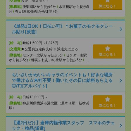
[交通費]
支給（規定有り）
気になる！
[勤務地]
後楽園駅から徒歩5分
/
水道橋駅から徒歩5
分
/
春日(東京都)駅から徒歩7分
《単発1日OK！日払い可》＊お菓子のモクモクシー
ル貼り[派遣]
[給 与]
時給1,500円～1,875円
[交通費]
■ 交通費規定内支給 ※派遣先による
気になる！
[勤務地]
センター北駅から徒歩5分
/
センター南駅
から徒歩5分
/
都筑ふれあいの丘駅から徒歩5分
/
…
ちいさいかわいいキャラのイベントも！好きな場所
で働ける☆来社不要！働いたその日に給料もらえる
◎/T1[アルバイト]
[給 与]
日給13,000円～
[勤務地]
神奈川県横浜市港北区（最寄り駅：新横浜
気になる！
駅）
【週2日だけ】倉庫内軽作業スタッフ スマホのチェ
ック・検品[派遣]