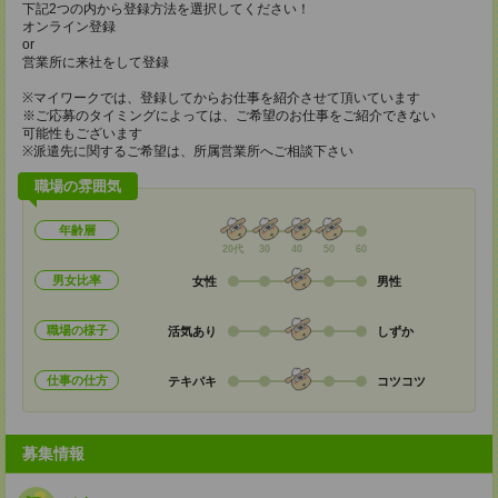
下記2つの内から登録方法を選択してください！
オンライン登録
or
営業所に来社をして登録
※マイワークでは、登録してからお仕事を紹介させて頂いています
※ご応募のタイミングによっては、ご希望のお仕事をご紹介できない
可能性もございます
※派遣先に関するご希望は、所属営業所へご相談下さい
職場の雰囲気
年齢層
20代
30
40
50
60
男女比率
女性
男性
職場の様子
活気あり
しずか
仕事の仕方
テキパキ
コツコツ
募集情報