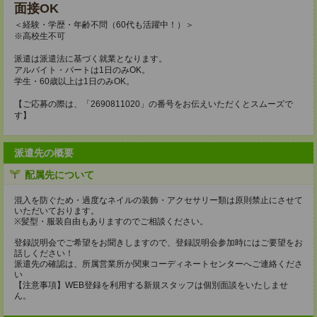
面接OK
＜経験・学歴・年齢不問（60代も活躍中！）＞
※高校生不可
派遣は派遣法に基づく就業となります。
アルバイト・パートは1日のみOK。
学生・60歳以上は1日のみOK。
【ご応募の際は、「2690811020」の番号をお伝えいただくとスムーズで
す】
派遣先の概要
配属先について
混入を防ぐため・過度なネイルの装飾・アクセサリー類は原則禁止にさせて
いただいております。
※髪型・服装自由もありますのでご相談ください。
登録説明会でご希望をお聞きしますので、登録説明会参加時にはご要望をお
話しください！
派遣先の確認は、所属営業所か関東コーディネートセンターへご連絡くださ
い
【注意事項】WEB登録を利用する新規スタッフは個別面談をいたしませ
ん。