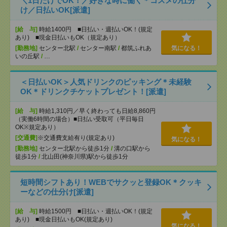
＼1日だけでOK！／好きな時に働く＊コスメの仕分
け／日払いOK[派遣]
[給 与]
時給1400円 ■日払い・週払いOK！(規定
あり) ■現金日払いもOK（規定あり）
[勤務地]
センター北駅
/
センター南駅
/
都筑ふれあ
気になる！
いの丘駅
/
…
＜日払いOK＞人気ドリンクのピッキング＊未経験
OK＊ドリンクチケットプレゼント！[派遣]
[給 与]
時給1,310円／早く終わっても日給8,860円
（実働6時間の場合）■日払い受取可（平日毎日
OK※規定あり）
[交通費]
※交通費支給有り(規定あり)
気になる！
[勤務地]
センター北駅から徒歩1分
/
溝の口駅から
徒歩1分
/
北山田(神奈川県)駅から徒歩1分
短時間シフトあり！WEBでサクッと登録OK＊クッキ
ーなどの仕分け[派遣]
[給 与]
時給1500円 ■日払い・週払いOK！(規定
あり) ■現金日払いもOK(規定あり)
気になる！