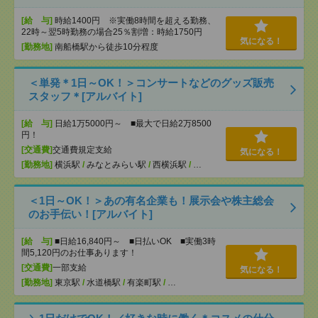
[給 与]
時給1400円 ※実働8時間を超える勤務、
22時～翌5時勤務の場合25％割増：時給1750円
気になる！
[勤務地]
南船橋駅から徒歩10分程度
＜単発＊1日～OK！＞コンサートなどのグッズ販売
スタッフ＊[アルバイト]
[給 与]
日給1万5000円～ ■最大で日給2万8500
円！
[交通費]
交通費規定支給
気になる！
[勤務地]
横浜駅
/
みなとみらい駅
/
西横浜駅
/
…
＜1日～OK！＞あの有名企業も！展示会や株主総会
のお手伝い！[アルバイト]
[給 与]
■日給16,840円～ ■日払いOK ■実働3時
間5,120円のお仕事あります！
[交通費]
一部支給
気になる！
[勤務地]
東京駅
/
水道橋駅
/
有楽町駅
/
…