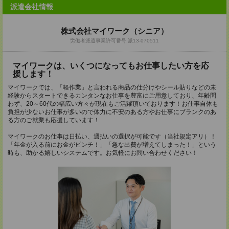
派遣会社情報
株式会社マイワーク（シニア）
労働者派遣事業許可番号:派13-070511
マイワークは、いくつになってもお仕事したい方を応
援します！
マイワークでは、「軽作業」と言われる商品の仕分けやシール貼りなどの未
経験からスタートできるカンタンなお仕事を豊富にご用意しており、年齢問
わず、20～60代の幅広い方々が現在もご活躍頂いております！お仕事自体も
負担が少ないお仕事が多いので体力に不安のある方やお仕事にブランクのあ
る方のご就業も応援しています！
マイワークのお仕事は日払い、週払いの選択が可能です（当社規定アリ）！
「年金が入る前にお金がピンチ！」「急な出費が増えてしまった！」という
時も、助かる嬉しいシステムです。お気軽にお問い合わせください！