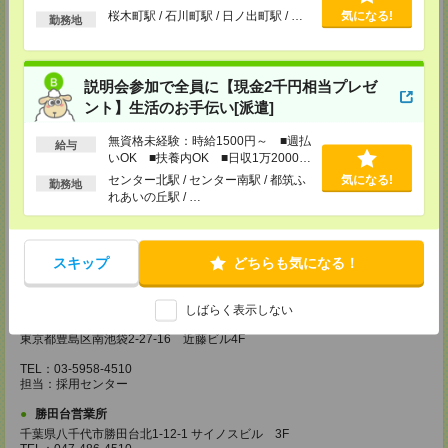
以上
桜木町駅 / 石川町駅 / 日ノ出町駅 / …
気になる!
埼玉県越谷市南越谷1-16-8 イーストサンビル5 5F
勤務地
TEL：048-990-4510
担当：採用センター
錦糸町営業所
説明会参加で全員に【現金2千円相当プレゼ
東京都墨田区江東橋4-19-3 錦糸町ミハマビル 3F
ント】生活のお手伝い[派遣]
TEL：03-5669-4522
担当：採用センター
無資格未経験：時給1500円～ ■週払
給与
いOK ■扶養内OK ■日収1万2000円
新宿営業所
以上
東京都新宿区西新宿1-8-1 新宿ビルディング5Ｆ
センター北駅 / センター南駅 / 都筑ふ
気になる!
勤務地
TEL：03-6911-4510
れあいの丘駅 / …
担当：採用センター
立川営業所
東京都立川市曙町2-31-15 日住金立川ビル3F
スキップ
どちらも気になる！
TEL：042-540-7331
担当：採用センター
しばらく表示しない
池袋営業所
東京都豊島区南池袋2-27-16 近藤ビル4F
TEL：03-5958-4510
担当：採用センター
勝田台営業所
千葉県八千代市勝田台北1-12-1 サイノスビル 3F