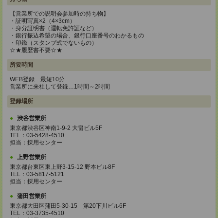
【営業所での説明会参加時の持ち物】
・証明写真×2（4×3cm）
・身分証明書（運転免許証など）
・銀行振込希望の場合、銀行口座番号のわかるもの
・印鑑（スタンプ式でないもの）
☆★履歴書不要☆★
所要時間
WEB登録…最短10分
営業所に来社して登録…1時間～2時間
登録場所
渋谷営業所
東京都渋谷区神南1-9-2 大畠ビル5F
TEL：03-5428-4510
担当：採用センター
上野営業所
東京都台東区東上野3-15-12 野本ビル8F
TEL：03-5817-5121
担当：採用センター
蒲田営業所
東京都大田区蒲田5-30-15 第20下川ビル6F
TEL：03-3735-4510