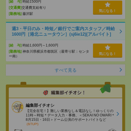
[給 与]
時給1500円
[交通費]
交通費支給有り
気になる！
[勤務地]
藤沢駅
週3・平日のみ・時短／銀行でご案内スタッフ／時給
1600円［港北ニュータウン］(sj6ie12)[アルバイト]
[給 与]
時給1,600円～1,600円
[勤務地]
神奈川県横浜市都筑区（最寄り駅：センタ
気になる！
ー南）
すべて見る
編集部イチオシ
【完全在宅！】難しい業務なし＆電話なし！ゆっくりの
11時～時短＊データ入力・事務、＜SEKAI NO OWARI＊
8月15日・16日＞ドーム公演のサポートバイトなど
(8/7UP!)