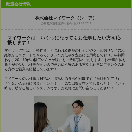
派遣会社情報
株式会社マイワーク（シニア）
労働者派遣事業許可番号:派13-070511
マイワークは、いくつになってもお仕事したい方を応
援します！
マイワークでは、「軽作業」と言われる商品の仕分けやシール貼りなどの未
経験からスタートできるカンタンなお仕事を豊富にご用意しており、年齢問
わず、20～60代の幅広い方々が現在もご活躍頂いております！お仕事自体も
負担が少ないお仕事が多いので体力に不安のある方やお仕事にブランクのあ
る方のご就業も応援しています！
マイワークのお仕事は日払い、週払いの選択が可能です（当社規定アリ）！
「年金が入る前にお金がピンチ！」「急な出費が増えてしまった！」という
時も、助かる嬉しいシステムです。お気軽にお問い合わせください！