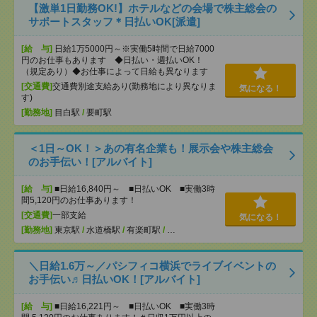
【激単1日勤務OK!】ホテルなどの会場で株主総会の
サポートスタッフ＊日払いOK[派遣]
[給 与]
日給1万5000円～※実働5時間で日給7000
円のお仕事もあります ◆日払い・週払いOK！
（規定あり）◆お仕事によって日給も異なります
[交通費]
交通費別途支給あり(勤務地により異なりま
気になる！
す)
[勤務地]
目白駅
/
要町駅
＜1日～OK！＞あの有名企業も！展示会や株主総会
のお手伝い！[アルバイト]
[給 与]
■日給16,840円～ ■日払いOK ■実働3時
間5,120円のお仕事あります！
[交通費]
一部支給
気になる！
[勤務地]
東京駅
/
水道橋駅
/
有楽町駅
/
…
＼日給1.6万～／パシフィコ横浜でライブイベントの
お手伝い♬日払いOK！[アルバイト]
[給 与]
■日給16,221円～ ■日払いOK ■実働3時