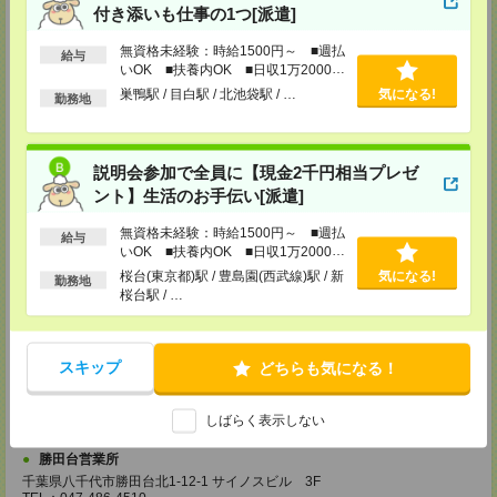
付き添いも仕事の1つ[派遣]
埼玉県越谷市南越谷1-16-8 イーストサンビル5 5F
TEL：048-990-4510
無資格未経験：時給1500円～ ■週払
担当：採用センター
給与
いOK ■扶養内OK ■日収1万2000円
錦糸町営業所
以上
巣鴨駅 / 目白駅 / 北池袋駅 / …
気になる!
勤務地
東京都墨田区江東橋4-19-3 錦糸町ミハマビル 3F
TEL：03-5669-4522
担当：採用センター
説明会参加で全員に【現金2千円相当プレゼ
新宿営業所
ント】生活のお手伝い[派遣]
東京都新宿区西新宿1-8-1 新宿ビルディング5Ｆ
TEL：03-6911-4510
担当：採用センター
無資格未経験：時給1500円～ ■週払
給与
いOK ■扶養内OK ■日収1万2000円
立川営業所
以上
桜台(東京都)駅 / 豊島園(西武線)駅 / 新
気になる!
勤務地
東京都立川市曙町2-31-15 日住金立川ビル3F
桜台駅 / …
TEL：042-540-7331
担当：採用センター
池袋営業所
スキップ
どちらも気になる！
東京都豊島区南池袋2-27-16 近藤ビル4F
TEL：03-5958-4510
しばらく表示しない
担当：採用センター
勝田台営業所
千葉県八千代市勝田台北1-12-1 サイノスビル 3F