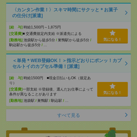
〈カンタン作業！〉スキマ時間にサクッと＊お菓子
の仕分け[派遣]
[給 与]
時給1,500円～1,875円
[交通費]
■ 交通費規定内支給 ※派遣先による
気になる！
[勤務地]
池袋駅から徒歩5分
/
巣鴨駅から徒歩5分
/
駒込駅から徒歩5分
/
…
＜単発＊WEB登録OK！＞指示どおりにポンッ！カプ
セルトイのカプセル準備！[派遣]
[給 与]
時給1500円 ■現金日払いもOK（規定あ
り）
[交通費]
一部支給 ※登録後、選んだお仕事によって
気になる！
条件が異なることがあります
[勤務地]
池袋駅
/
巣鴨駅
/
駒込駅
/
…
すべて見る