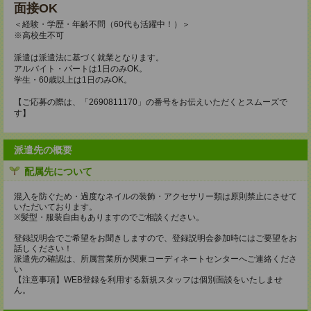
面接OK
＜経験・学歴・年齢不問（60代も活躍中！）＞
※高校生不可
派遣は派遣法に基づく就業となります。
アルバイト・パートは1日のみOK。
学生・60歳以上は1日のみOK。
【ご応募の際は、「2690811170」の番号をお伝えいただくとスムーズで
す】
派遣先の概要
配属先について
混入を防ぐため・過度なネイルの装飾・アクセサリー類は原則禁止にさせて
いただいております。
※髪型・服装自由もありますのでご相談ください。
登録説明会でご希望をお聞きしますので、登録説明会参加時にはご要望をお
話しください！
派遣先の確認は、所属営業所か関東コーディネートセンターへご連絡くださ
い
【注意事項】WEB登録を利用する新規スタッフは個別面談をいたしませ
ん。