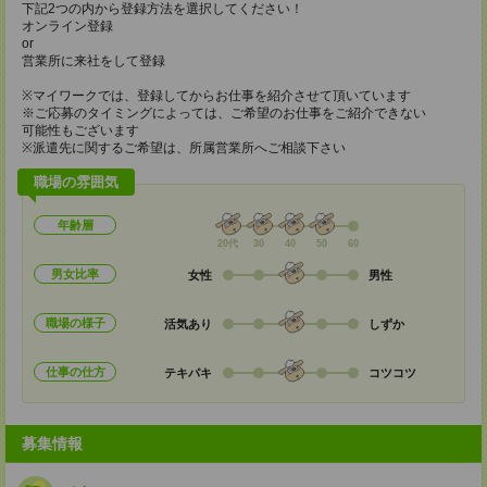
下記2つの内から登録方法を選択してください！
オンライン登録
or
営業所に来社をして登録
※マイワークでは、登録してからお仕事を紹介させて頂いています
※ご応募のタイミングによっては、ご希望のお仕事をご紹介できない
可能性もございます
※派遣先に関するご希望は、所属営業所へご相談下さい
職場の雰囲気
年齢層
20代
30
40
50
60
男女比率
女性
男性
職場の様子
活気あり
しずか
仕事の仕方
テキパキ
コツコツ
募集情報