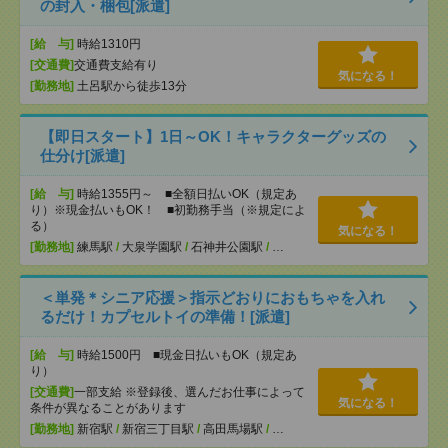
の封入・梱包[派遣]
[給 与]
時給1310円
[交通費]
交通費支給有り
気になる！
[勤務地]
土呂駅から徒歩13分
【即日スタート】1日～OK！キャラクターグッズの
仕分け[派遣]
[給 与]
時給1355円～ ■全額日払いOK（規定あ
り）※現金払いもOK！ ■初勤務手当（※規定によ
る）
気になる！
[勤務地]
練馬駅
/
大泉学園駅
/
石神井公園駅
/
…
＜単発＊シニア応援＞指示どおりにおもちゃを入れ
るだけ！カプセルトイの準備！[派遣]
[給 与]
時給1500円 ■現金日払いもOK（規定あ
り）
[交通費]
一部支給 ※登録後、選んだお仕事によって
気になる！
条件が異なることがあります
[勤務地]
新宿駅
/
新宿三丁目駅
/
高田馬場駅
/
…