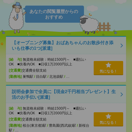
あなたの閲覧履歴からの
おすすめ
【オープニング募集】おばあちゃんのお散歩付き添
いも仕事の1つ[派遣]
[給 与]
無資格未経験：時給1500円～ ■週払い
OK ■扶養内OK ■日収1万2000円以上
[交通費]
交通費全額支給
気になる！
[勤務地]
巣鴨駅
/
目白駅
/
北池袋駅
/
…
説明会参加で全員に【現金2千円相当プレゼント】生
活のお手伝い[派遣]
[給 与]
無資格未経験：時給1500円～ ■週払い
OK ■扶養内OK ■日収1万2000円以上
[交通費]
交通費全額支給
気になる！
[勤務地]
桜台(東京都)駅
/
豊島園(西武線)駅
/
新桜台
駅
/
…