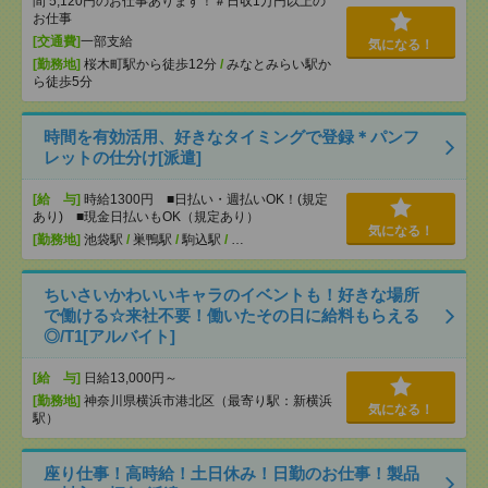
間 5,120円のお仕事あります！＃日収1万円以上の
お仕事
[交通費]
一部支給
気になる！
[勤務地]
桜木町駅から徒歩12分
/
みなとみらい駅か
ら徒歩5分
時間を有効活用、好きなタイミングで登録＊パンフ
レットの仕分け[派遣]
[給 与]
時給1300円 ■日払い・週払いOK！(規定
あり) ■現金日払いもOK（規定あり）
気になる！
[勤務地]
池袋駅
/
巣鴨駅
/
駒込駅
/
…
ちいさいかわいいキャラのイベントも！好きな場所
で働ける☆来社不要！働いたその日に給料もらえる
◎/T1[アルバイト]
[給 与]
日給13,000円～
[勤務地]
神奈川県横浜市港北区（最寄り駅：新横浜
気になる！
駅）
座り仕事！高時給！土日休み！日勤のお仕事！製品