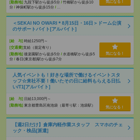
気になる！
[勤務地]
九段下駅から徒歩5分
/
竹橋駅から徒歩10
分
/
神保町駅から徒歩15分
/
…
＜SEKAI NO OWARI＊8月15日・16日＞ドーム公演
のサポートバイト[アルバイト]
[給 与]
時給1250円～
[交通費]
支給（規定有り）
気になる！
[勤務地]
後楽園駅から徒歩5分
/
水道橋駅から徒歩5
分
/
春日(東京都)駅から徒歩7分
人気イベントも！好きな場所で働けるイベントスタ
ッフ☆来社不要！働いたその日に給料もらえる日払
い/T1[アルバイト]
[給 与]
日給13,000円～
[勤務地]
東京都豊島区南池袋（最寄り駅：池袋駅）
気になる！
【週2日だけ】倉庫内軽作業スタッフ スマホのチェ
ック・検品[派遣]