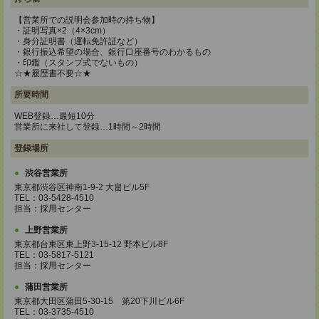
【営業所での説明会参加時の持ち物】
・証明写真×2（4×3cm）
・身分証明書（運転免許証など）
・銀行振込希望の場合、銀行口座番号のわかるもの
・印鑑（スタンプ式でないもの）
☆★履歴書不要☆★
所要時間
WEB登録…最短10分
営業所に来社して登録…1時間～2時間
登録場所
渋谷営業所
東京都渋谷区神南1-9-2 大畠ビル5F
TEL：03-5428-4510
担当：採用センター
上野営業所
東京都台東区東上野3-15-12 野本ビル8F
TEL：03-5817-5121
担当：採用センター
蒲田営業所
東京都大田区蒲田5-30-15 第20下川ビル6F
TEL：03-3735-4510