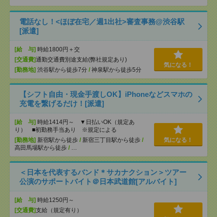
電話なし！<ほぼ在宅／週1出社>審査事務@渋谷駅
[派遣]
[給 与]
時給1800円＋交
[交通費]
通勤交通費別途支給(弊社規定あり)
気になる！
[勤務地]
渋谷駅から徒歩7分
/
神泉駅から徒歩5分
【シフト自由・現金手渡しOK】iPhoneなどスマホの
充電を繋げるだけ！[派遣]
[給 与]
時給1414円～ ▼日払いOK（規定あ
り） ■初勤務手当あり ※規定による
[勤務地]
新宿駅から徒歩
/
新宿三丁目駅から徒歩
/
気になる！
高田馬場駅から徒歩
/
…
＜日本を代表するバンド＊サカナクション＞ツアー
公演のサポートバイト＠日本武道館[アルバイト]
[給 与]
時給1250円～
[交通費]
支給（規定有り）