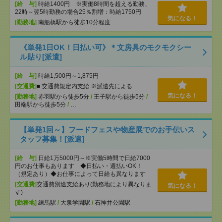
[給 与]
時給1400円 ※実働8時間を超える勤務、
22時～翌5時勤務の場合25％割増：時給1750円
気になる！
[勤務地]
南船橋駅から徒歩10分程度
《単発1日OK！日払い可》＊文房具のモクモクシー
ル貼り[派遣]
[給 与]
時給1,500円～1,875円
[交通費]
■ 交通費規定内支給 ※派遣先による
気になる！
[勤務地]
赤羽駅から徒歩5分
/
王子駅から徒歩5分
/
田端駅から徒歩5分
/
…
【単発1回～】フードフェスや物産展でのお手伝いス
タッフ募集！[派遣]
[給 与]
日給1万5000円～※実働5時間で日給7000
円のお仕事もあります ◆日払い・週払いOK！
（規定あり）◆お仕事によって日給も異なります
[交通費]
交通費別途支給あり(勤務地により異なりま
気になる！
す)
[勤務地]
練馬駅
/
大泉学園駅
/
石神井公園駅