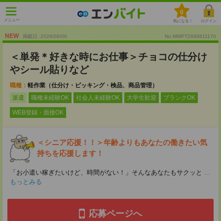
0
メニュー
気になる！
ログイン
NEW
掲載日 :2026
/
08
/
06
No.MWPT2690811170
＜単発＊好きな時にお仕事＞チョコの仕分け
やシール貼りなど
職種：
軽作業（仕分け・ピッキング・検品、商品管理）
派遣
職種未経験OK
社会人未経験OK
大学生歓迎
ブランクOK
WEB登録・面接OK
＜シニア応援！！＞年齢よりもあなたの働きたい気
持ちを応援します！
「お小遣い稼ぎたいけど、時間がない！」そんなあなたもサクッと
...
もっとみる
応募ページへ