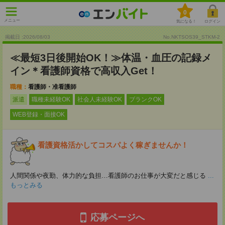
0
メニュー
気になる！
ログイン
掲載日 :2026
/
08
/
03
No.NKTSOS39_STKM-2
≪最短3日後開始OK！≫体温・血圧の記録メ
イン＊看護師資格で高収入Get！
職種：
看護師・准看護師
派遣
職種未経験OK
社会人未経験OK
ブランクOK
WEB登録・面接OK
看護資格活かしてコスパよく稼ぎませんか！
人間関係や夜勤、体力的な負担…看護師のお仕事が大変だと感じる
...
もっとみる
応募ページへ