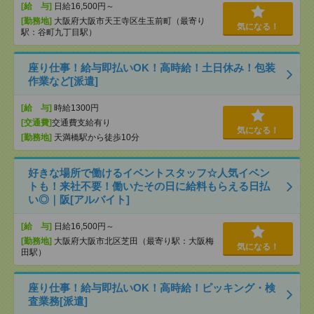
[給 与]
日給16,500円～
[勤務地]
大阪府大阪市天王寺区生玉前町（最寄り
気になる！
駅：谷町九丁目駅）
座り仕事！給与即払いOK！高時給！土日休み！包装
作業など[派遣]
[給 与]
時給1300円
[交通費]
交通費支給有り
気になる！
[勤務地]
天満橋駅から徒歩10分
好きな場所で働けるイベントスタッフ☆人気イベン
トも！来社不要！働いたその日に給料もらえる日払
い◎｜阪[アルバイト]
[給 与]
日給16,500円～
[勤務地]
大阪府大阪市北区芝田（最寄り駅：大阪梅
気になる！
田駅）
座り仕事！給与即払いOK！高時給！ピッキング・検
査業務[派遣]