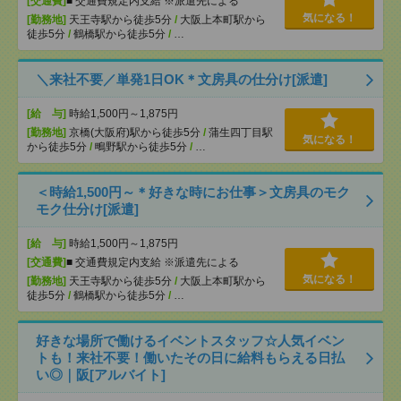
[交通費]
■ 交通費規定内支給 ※派遣先による
気になる！
[勤務地]
天王寺駅から徒歩5分
/
大阪上本町駅から
徒歩5分
/
鶴橋駅から徒歩5分
/
…
＼来社不要／単発1日OK＊文房具の仕分け[派遣]
[給 与]
時給1,500円～1,875円
[勤務地]
京橋(大阪府)駅から徒歩5分
/
蒲生四丁目駅
気になる！
から徒歩5分
/
鴫野駅から徒歩5分
/
…
＜時給1,500円～＊好きな時にお仕事＞文房具のモク
モク仕分け[派遣]
[給 与]
時給1,500円～1,875円
[交通費]
■ 交通費規定内支給 ※派遣先による
気になる！
[勤務地]
天王寺駅から徒歩5分
/
大阪上本町駅から
徒歩5分
/
鶴橋駅から徒歩5分
/
…
好きな場所で働けるイベントスタッフ☆人気イベン
トも！来社不要！働いたその日に給料もらえる日払
い◎｜阪[アルバイト]