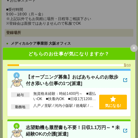
▼お仕事スタート
■受付時間
9:00～18:00（月～金）
※上記以外でもお気軽に場所・日程等ご相談下さい
※登録会は面接ではありませんので私服でOK
登録場所
メディカルケア事業部 大阪オフィス
×
大阪府大阪市淀川区西中島5-9-8 新大阪DTKビル4F
どちらのお仕事が気になりますか？
TEL：0120-991-463
MAIL：
tenshoku@nikken-ts.jp
担当：採用担当
1
/10
メディカルケア事業部 京都オフィス
【オープニング募集】おばあちゃんのお散歩
京都府京都市下京区東塩小路町843番地2 日本生命京都ヤサカビル5F
付き添いも仕事の1つ[派遣]
TEL：0120-991-463
MAIL：
tenshoku@nikken-ts.jp
担当：採用担当
無資格未経験：時給1400円～ ■週払
給与
いOK ■扶養内OK ■日収1万1200円
登録交通費
以上
八戸ノ里駅 / 河内小阪駅 / 徳庵駅 / …
気になる!
勤務地
★今ならご来社登録でQUOカード2000円分をプレゼント中★
志望動機も履歴書も不要！日収1.1万円～＊未
経験OKの介護[派遣]