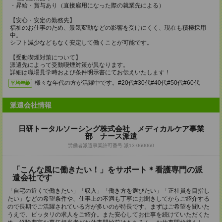
・昇給・賞与あり（直接雇用になった際の就業先による）
【安心・安定の勤務先】
福祉のお仕事のため、景気変動などの影響を受けにくく、現在も積極採用
中。
シフト減少などもなく安定して働くことが可能です。
【受動喫煙対策について】
派遣先によって受動喫煙対策が異なります。
詳細は職場見学時および条件明示書にてお伝えいたします！
様々な年代の方が活躍中です。#20代#30代#40代#50代#60代
平均年齢
派遣会社情報
日研トータルソーシング株式会社 メディカルケア事業
部 ナース派遣
労働者派遣事業許可番号:派13-060060
「こんな風に働きたい！」をサポート＊看護専門の派
遣会社です
「自宅の近くで働きたい」「収入」「働き方を選びたい」「正社員を目指し
たい」などの希望条件や、仕事上の不満も丁寧にお聞きしてからご紹介する
ので長期でご活躍されている方が多いのが特長です。まずはご希望を聞いた
うえで、ピッタリの求人をご紹介。また安心してお仕事を続けていただくた