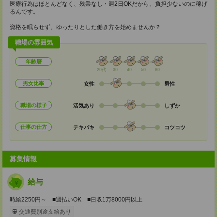
医療行為はほとんどなく、残業なし・週2日OKだから、負担少ないのに稼げ
るんです。
資格を眠らせず、ゆったりとした働き方を始めませんか？
職場の雰囲気
年齢層
20代
30
40
50
60
男女比率
女性
男性
職場の様子
活気あり
しずか
仕事の仕方
テキパキ
コツコツ
募集情報
給与
時給2250円～ ■週払いOK ■日収1万8000円以上
交通費別途支給あり