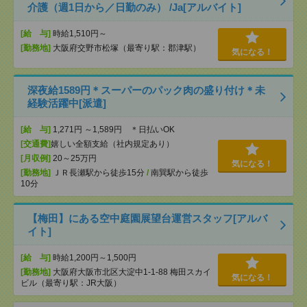
介護（週1日から／日勤のみ） /Ja[アルバイト]
[給 与]
時給1,510円～
[勤務地]
大阪府交野市松塚（最寄り駅：郡津駅）
気になる！
深夜給1589円＊スーパーのパック肉の盛り付け＊未
経験活躍中[派遣]
[給 与]
1,271円 ～1,589円 ＊日払いOK
[交通費]
嬉しい全額支給（社内規定あり）
[月収例]
20～25万円
気になる！
[勤務地]
ＪＲ長瀬駅から徒歩15分
/
南巽駅から徒歩
10分
【梅田】にある空中庭園展望台運営スタッフ[アルバ
イト]
[給 与]
時給1,200円～1,500円
[勤務地]
大阪府大阪市北区大淀中1-1-88 梅田スカイ
気になる！
ビル（最寄り駅：JR大阪）