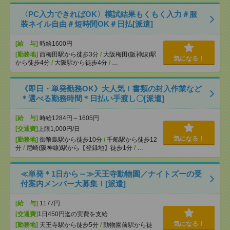
〈PC入力できればOK〉模試結果もくもく入力＃服
装ネイル自由＃短時間OK＃日払[派遣]
[給 与]
時給1600円
[勤務地]
西梅田駅から徒歩3分
/
大阪梅田(阪神線)駅
気になる！
から徒歩4分
/
大阪駅から徒歩4分
/
…
《即日・単発勤務OK》大人気！書類の封入作業など
＊選べる勤務時間＊日払い手渡し〇[派遣]
[給 与]
時給1284円～1605円
[交通費]
上限1,000円/日
気になる！
[勤務地]
御幣島駅から徒歩10分
/
千船駅から徒歩12
分
/
尼崎(阪神線)駅から【登録地】徒歩1分
/
…
≪単発＊1日から～≫天王寺動物園／ナイトズーの受
付案内メンバー大募集！[派遣]
[給 与]
1177円
[交通費]
1日450円迄の実費を支給
気になる！
[勤務地]
天王寺駅から徒歩5分
/
動物園前駅から徒