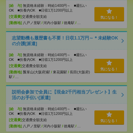
[給 与]
無資格未経験：時給1400円～ ■週払い
OK ■扶養内OK ■日収1万1200円以上
[交通費]
交通費全額支給
気になる！
[勤務地]
八戸ノ里駅
/
河内小阪駅
/
徳庵駅
/
…
志望動機も履歴書も不要！日収1.1万円～＊未経験OK
の介護[派遣]
[給 与]
無資格未経験：時給1400円～ ■週払い
OK ■扶養内OK ■日収1万1200円以上
[交通費]
交通費全額支給
気になる！
[勤務地]
瓢箪山(大阪府)駅
/
東花園駅
/
長田(大阪府)
駅
/
…
説明会参加で全員に【現金2千円相当プレゼント】生
活のお手伝い[派遣]
[給 与]
無資格未経験：時給1400円～ ■週払い
OK ■扶養内OK ■日収1万1200円以上
[交通費]
交通費全額支給
気になる！
[勤務地]
八戸ノ里駅
/
河内小阪駅
/
徳庵駅
/
…