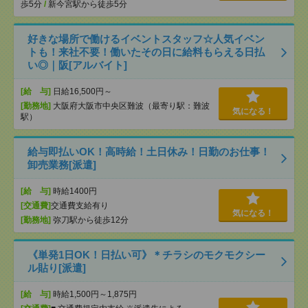
歩5分
/
新今宮駅から徒歩5分
好きな場所で働けるイベントスタッフ☆人気イベン
トも！来社不要！働いたその日に給料もらえる日払
い◎｜阪[アルバイト]
[給 与]
日給16,500円～
[勤務地]
大阪府大阪市中央区難波（最寄り駅：難波
気になる！
駅）
給与即払いOK！高時給！土日休み！日勤のお仕事！
卸売業務[派遣]
[給 与]
時給1400円
[交通費]
交通費支給有り
気になる！
[勤務地]
弥刀駅から徒歩12分
《単発1日OK！日払い可》＊チラシのモクモクシー
ル貼り[派遣]
[給 与]
時給1,500円～1,875円