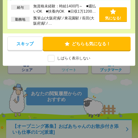
応募ページへ
無資格未経験：時給1400円～ ■週払
給与
いOK ■扶養内OK ■日収1万1200円
以上
瓢箪山(大阪府)駅 / 東花園駅 / 長田(大
気になる!
勤務地
阪府)駅 / …
気になる！
電話応募
スキップ
どちらも気になる！
メール
LINE
で送る
で送る
しばらく表示しない
シェア
ツイート
ブックマーク
あなたの閲覧履歴からの
おすすめ
【オープニング募集】おばあちゃんのお散歩付き添
いも仕事の1つ[派遣]