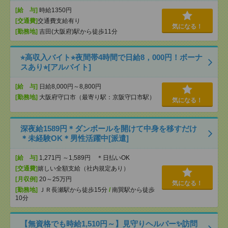
[給 与]
時給1350円
[交通費]
交通費支給有り
気になる！
[勤務地]
吉田(大阪府)駅から徒歩11分
⭐︎高収入バイト⭐︎夜間帯4時間で日給8，000円！ボーナ
スあり⭐︎[アルバイト]
[給 与]
日給8,000円～8,800円
[勤務地]
大阪府守口市（最寄り駅：京阪守口市駅）
気になる！
深夜給1589円＊ダンボールを開けて中身を移すだけ
＊未経験OK＊男性活躍中[派遣]
[給 与]
1,271円 ～1,589円 ＊日払いOK
[交通費]
嬉しい全額支給（社内規定あり）
[月収例]
20～25万円
気になる！
[勤務地]
ＪＲ長瀬駅から徒歩15分
/
南巽駅から徒歩
10分
【無資格でも時給1,510円～】見守りヘルパー✨訪問