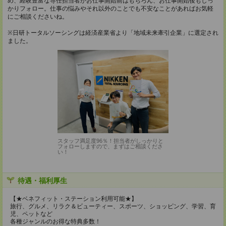
め、経験豊富な専任担当者がお仕事開始前はもちろん、お仕事開始後もしっ
かりフォロー。仕事の悩みやそれ以外のことでも不安なことがあればお気軽
にご相談くださいね。
※日研トータルソーシングは経済産業省より「地域未来牽引企業」に選定され
ました。
スタッフ満足度96％！担当者がしっかりと
フォローしますので、まずはご相談くださ
い！
待遇・福利厚生
【★ベネフィット・ステーション利用可能★】
旅行、グルメ、リラク＆ビューティー、スポーツ、ショッピング、学習、育
児、ペットなど
各種ジャンルのお得な特典多数！