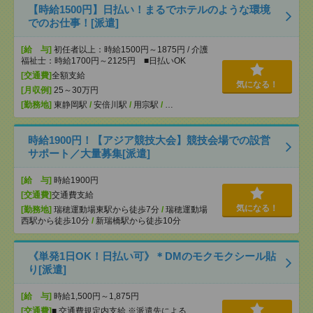
【時給1500円】日払い！まるでホテルのような環境
でのお仕事！[派遣]
[給 与]
初任者以上：時給1500円～1875円 / 介護
福祉士：時給1700円～2125円 ■日払いOK
[交通費]
全額支給
気になる！
[月収例]
25～30万円
[勤務地]
東静岡駅
/
安倍川駅
/
用宗駅
/
…
時給1900円！【アジア競技大会】競技会場での設営
サポート／大量募集[派遣]
[給 与]
時給1900円
[交通費]
交通費支給
気になる！
[勤務地]
瑞穂運動場東駅から徒歩7分
/
瑞穂運動場
西駅から徒歩10分
/
新瑞橋駅から徒歩10分
《単発1日OK！日払い可》＊DMのモクモクシール貼
り[派遣]
[給 与]
時給1,500円～1,875円
[交通費]
■ 交通費規定内支給 ※派遣先による