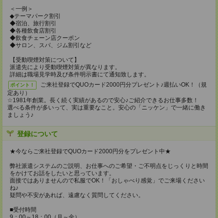
＜一例＞
◆テーマパーク割引
◆宿泊、旅行割引
◆各種飲食店割引
◆飲食チェーン店クーポン
◆サロン、スパ、ジム割引など
【受動喫煙対策について】
派遣先により受動喫煙対策が異なります。
詳細は職場見学時及び条件明示書にて通知致します。
ご来社登録でQUOカード2000円分プレゼント♪週払いOK！（規
ポイント！
定あり）
☆1981年創業。長く続く実績があるので安心♪ご紹介できるお仕事多数！
選べる条件が多いって、実は重要なこと。安心の「ニッケン」で一緒に働き
ましょう♪
登録について
★今ならご来社登録でQUOカード2000円分をプレゼント中★
弊社派遣システムのご説明、お仕事へのご希望・ご不明点をじっくりと時間
をかけてお話をしたいと思っています。
面接ではありませんので私服でOK！「おしゃべり感覚」でご来場ください
ね♪
疑問や不安があれば、遠慮なく質問してください。
■受付時間
9：00～18：00（月～金）