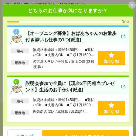
×
静岡県静岡市葵区栄町4番10号 静岡栄町ビル4F
TEL：0120-802-279
どちらのお仕事が気になりますか？
MAIL：
tenshoku@nikken-ts.jp
担当：採用担当
1
/10
メディカルケア事業部 知立オフィス
【オープニング募集】おばあちゃんのお散歩
愛知県知立市栄2-14 あすなろビル3F
TEL：0120-802-174
付き添いも仕事の1つ[派遣]
MAIL：
tenshoku@nikken-ts.jp
担当：採用担当
無資格未経験：時給1450円～ ■週払
給与
いOK ■扶養内OK ■日収1万1600円
メディカルケア事業部 名古屋オフィス
以上
名古屋大学駅 / 千種駅 / 東山公園(愛知
気になる!
愛知県名古屋市西区牛島町2-5 TOMITA.BLD 4F
勤務地
県)駅 / …
TEL：0120-455-091
MAIL：
tenshoku@nikken-ts.jp
担当：採用担当
説明会参加で全員に【現金2千円相当プレゼ
登録交通費
ント】生活のお手伝い[派遣]
★今ならご来社登録でQUOカード2000円分をプレゼント中★
無資格未経験：時給1450円～ ■週払
給与
いOK ■扶養内OK ■日収1万1600円
以上
近鉄名古屋駅 / 本陣駅 / 烏森駅 / …
気になる!
勤務地
応募ページへ