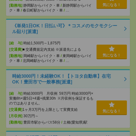
気になる！
[勤務地]
静岡駅からバイク・車
/
新静岡駅からバイ
ク・車
/
春日町駅からバイク・車
/
…
《単発1日OK！日払い可》＊コスメのモクモクシー
ル貼り[派遣]
[給 与]
時給1,500円～1,875円
[交通費]
■ 交通費規定内支給 ※派遣先による
気になる！
[勤務地]
岡崎駅からバイク・車
/
東岡崎駅からバイ
ク・車
/
北岡崎駅からバイク・車
/
…
時給3000円！未経験OK！【トヨタ自動車】在宅
OK！豊田市で一般事務[派遣]
[給 与]
時給3000円 月収例 59万円 時給3000円×
実働8h×週5日×4週+残業30h ※月収例を保証するも
のではありません。
[交通費]
1ヶ月3万円を上限として実費支給
気になる！
[月収例]
30万円～
[勤務地]
豊田市駅からバス58分
/
土橋(愛知県)駅