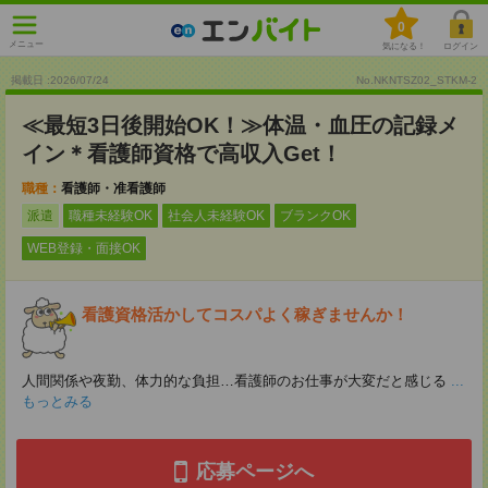
0
メニュー
気になる！
ログイン
掲載日 :2026
/
07
/
24
No.NKNTSZ02_STKM-2
≪最短3日後開始OK！≫体温・血圧の記録メ
イン＊看護師資格で高収入Get！
職種：
看護師・准看護師
派遣
職種未経験OK
社会人未経験OK
ブランクOK
WEB登録・面接OK
看護資格活かしてコスパよく稼ぎませんか！
人間関係や夜勤、体力的な負担…看護師のお仕事が大変だと感じる
...
もっとみる
応募ページへ