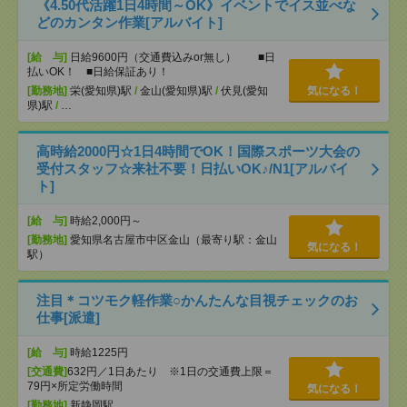
《4.50代活躍1日4時間～OK》イベントでイス並べな
どのカンタン作業[アルバイト]
[給 与]
日給9600円（交通費込みor無し） ■日
払いOK！ ■日給保証あり！
[勤務地]
栄(愛知県)駅
/
金山(愛知県)駅
/
伏見(愛知
気になる！
県)駅
/
…
高時給2000円☆1日4時間でOK！国際スポーツ大会の
受付スタッフ☆来社不要！日払いOK♪/N1[アルバイ
ト]
[給 与]
時給2,000円～
[勤務地]
愛知県名古屋市中区金山（最寄り駅：金山
気になる！
駅）
注目＊コツモク軽作業○かんたんな目視チェックのお
仕事[派遣]
[給 与]
時給1225円
[交通費]
632円／1日あたり ※1日の交通費上限＝
79円×所定労働時間
気になる！
[勤務地]
新静岡駅