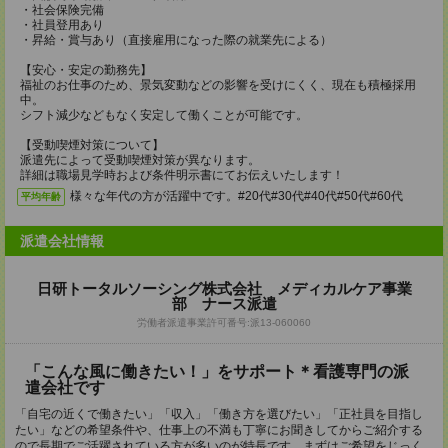
・社会保険完備
・社員登用あり
・昇給・賞与あり（直接雇用になった際の就業先による）
【安心・安定の勤務先】
福祉のお仕事のため、景気変動などの影響を受けにくく、現在も積極採用
中。
シフト減少などもなく安定して働くことが可能です。
【受動喫煙対策について】
派遣先によって受動喫煙対策が異なります。
詳細は職場見学時および条件明示書にてお伝えいたします！
様々な年代の方が活躍中です。#20代#30代#40代#50代#60代
平均年齢
派遣会社情報
日研トータルソーシング株式会社 メディカルケア事業
部 ナース派遣
労働者派遣事業許可番号:派13-060060
「こんな風に働きたい！」をサポート＊看護専門の派
遣会社です
「自宅の近くで働きたい」「収入」「働き方を選びたい」「正社員を目指し
たい」などの希望条件や、仕事上の不満も丁寧にお聞きしてからご紹介する
ので長期でご活躍されている方が多いのが特長です。まずはご希望をじっく