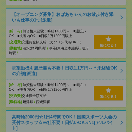
【オープニング募集】おばあちゃんのお散歩付き添
いも仕事の1つ[派遣]
[給 与]
無資格未経験：時給1400円～ ■週払い
OK ■扶養内OK ■日収1万1200円以上
[交通費]
交通費全額支給（ガソリン代もOK！）
気になる！
[勤務地]
清水(静岡県)駅
/
草薙(東海道本線)駅
/
狐ケ
崎駅
/
…
志望動機も履歴書も不要！日収1.1万円～＊未経験OK
の介護[派遣]
[給 与]
無資格未経験：時給1400円～ ■週払い
OK ■扶養内OK ■日収1万1200円以上
[交通費]
交通費全額支給
気になる！
[勤務地]
焼津駅
/
西焼津駅
高時給2000円☆1日4時間でOK！国際スポーツ大会の
受付スタッフ☆来社不要！日払いOK♪/N1[アルバイ
ト]