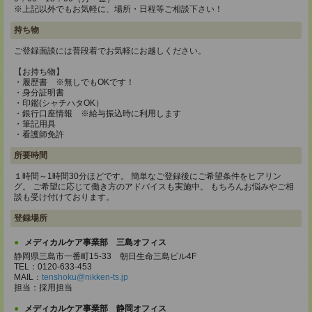
※上記以外でもお気軽に、場所・日程等ご相談下さい！
持ち物
ご登録面談には普段着でお気軽にお越しください。
【お持ち物】
・履歴書 ※無しでもOKです！
・身分証明書
・印鑑(シャチハタOK）
・銀行口座情報 ※給与振込時に利用します
・筆記用具
・看護師免許
所要時間
１時間～1時間30分ほどです。 簡単なご登録後にご希望条件をヒアリン
グ。 ご希望に応じて働き方のアドバイスも実施中。 もちろんお悩みやご相
談も受け付けております。
登録場所
メディカルケア事業部 三島オフィス
静岡県三島市一番町15-33 朝日生命三島ビル4F
TEL：0120-633-453
MAIL：
tenshoku@nikken-ts.jp
担当：採用担当
メディカルケア事業部 静岡オフィス