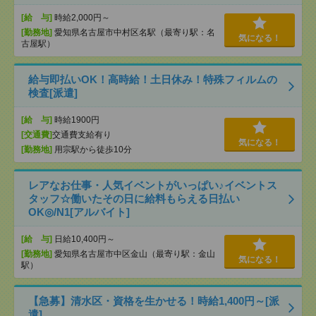
[給 与]
時給2,000円～
[勤務地]
愛知県名古屋市中村区名駅（最寄り駅：名
気になる！
古屋駅）
給与即払いOK！高時給！土日休み！特殊フィルムの
検査[派遣]
[給 与]
時給1900円
[交通費]
交通費支給有り
気になる！
[勤務地]
用宗駅から徒歩10分
レアなお仕事・人気イベントがいっぱい♪イベントス
タッフ☆働いたその日に給料もらえる日払い
OK◎/N1[アルバイト]
[給 与]
日給10,400円～
[勤務地]
愛知県名古屋市中区金山（最寄り駅：金山
気になる！
駅）
【急募】清水区・資格を生かせる！時給1,400円～[派
遣]