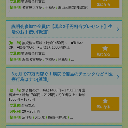
[交通費]
交通費全額支給
気になる！
[勤務地]
名古屋大学駅
/
千種駅
/
東山公園(愛知県)駅
/
…
説明会参加で全員に【現金2千円相当プレゼント】生
活のお手伝い[派遣]
[給 与]
無資格未経験：時給1450円～ ■週払い
OK ■扶養内OK ■日収1万1600円以上
[交通費]
交通費全額支給
気になる！
[勤務地]
近鉄名古屋駅
/
本陣駅
/
烏森駅
/
…
3ヵ月で73万円稼ぐ！病院で備品のチェックなど＊医
療行為はナシ[派遣]
[給 与]
無資格の方：時給1400円～1750円 / 介護
福祉士：時給1700円～2125円 / 初任者以上：時給
1500円～1875円
[交通費]
全額支給
気になる！
[月収例]
20～25万円
[勤務地]
沼津駅
/
片浜駅
/
原(静岡県)駅
/
…