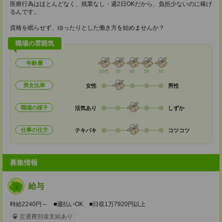
医療行為はほとんどなく、残業なし・週2日OKだから、負担少ないのに稼げ
るんです。
資格を眠らせず、ゆったりとした働き方を始めませんか？
職場の雰囲気
年齢層
20代
30
40
50
60
男女比率
女性
男性
職場の様子
活気あり
しずか
仕事の仕方
テキパキ
コツコツ
募集情報
給与
時給2240円～ ■週払いOK ■日収1万7920円以上
交通費別途支給あり