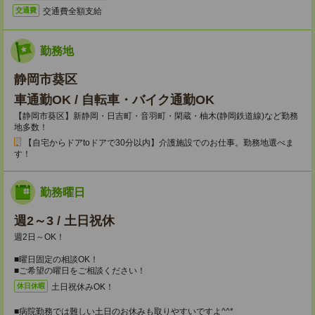
交通費全額支給
交通費
勤務地
静岡市葵区
車通勤OK / 自転車・バイク通勤OK
【静岡市葵区】新静岡・日吉町・音羽町・閑蔵・柚木(静岡鉄道線)など勤務
地多数！
【自宅からドアtoドアで30分以内】介護施設でのお仕事。勤務地選べま
す！
勤務曜日
週2～3 / 土日祝休
週2日～OK！
■曜日固定の相談OK！
■ご希望の曜日をご相談ください！
土日祝休みOK！
休日休暇
■病院勤務では難しい土日のお休みも取りやすいですよ^^*