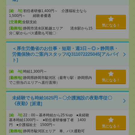
[給 与]
初任者研修1,400円～ 介護福祉士なら
1,500円～ 経験者優遇
[交通費]
全額支給
気になる！
[勤務地]
静岡市清水区船越エリア 清水駅から15
分〇駅からバス通勤も可能〇
＜厚生労働省のお仕事・短期・週3日～◎＞静岡県・
労働保険のご案内スタッフ/Q311072225045[アルバイ
ト]
[給 与]
時給1,300円～
[勤務地]
静岡県静岡市駿河区（最寄り駅：静岡県内
気になる！
でご担当のエリアへ直行直帰）
未経験でも時給1625円～〇介護施設の夜勤専従〇
《夜勤》[派遣]
[給 与]
22：00～基本時給から25％up ●未経験
基本時給1300円～ ●初任者研修修了者 1400
円 ●介護福祉士 1500円～
気になる！
[勤務地]
静岡市駿河区エリア 車、バス通勤可