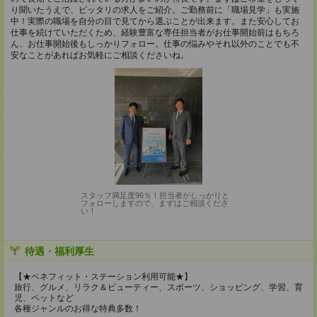
り聞いたうえで、ピッタリの求人をご紹介。ご勤務前に「職場見学」も実施
中！実際の職場を自分の目で見てから選ぶことが出来ます。また安心してお
仕事を続けていただくため、経験豊富な専任担当者がお仕事開始前はもちろ
ん、お仕事開始後もしっかりフォロー。仕事の悩みやそれ以外のことでも不
安なことがあればお気軽にご相談くださいね。
スタッフ満足度96％！担当者がしっかりと
フォローしますので、まずはご相談くださ
い！
待遇・福利厚生
【★ベネフィット・ステーション利用可能★】
旅行、グルメ、リラク＆ビューティー、スポーツ、ショッピング、学習、育
児、ペットなど
各種ジャンルのお得な特典多数！