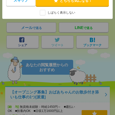
スキップ
どちらも気になる！
気になる！
電話応募
しばらく表示しない
メール
LINE
で送る
で送る
シェア
ツイート
ブックマーク
あなたの閲覧履歴からの
おすすめ
【オープニング募集】おばあちゃんのお散歩付き添
いも仕事の1つ[派遣]
[給 与]
無資格未経験：時給1450円～ ■週払い
OK ■扶養内OK ■日収1万1600円以上