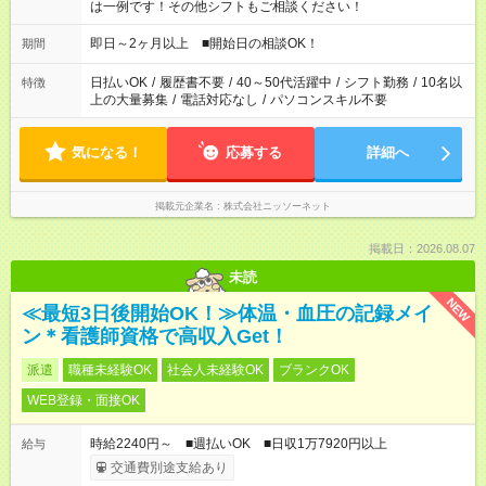
は一例です！その他シフトもご相談ください！
即日～2ヶ月以上 ■開始日の相談OK！
期間
日払いOK
/
履歴書不要
/
40～50代活躍中
/
シフト勤務
/
10名以
特徴
上の大量募集
/
電話対応なし
/
パソコンスキル不要
気になる！
応募する
詳細へ
掲載元企業名
株式会社ニッソーネット
掲載日：2026.08.07
未読
NEW
≪最短3日後開始OK！≫体温・血圧の記録メイ
ン＊看護師資格で高収入Get！
派遣
職種未経験OK
社会人未経験OK
ブランクOK
WEB登録・面接OK
時給2240円～ ■週払いOK ■日収1万7920円以上
給与
交通費別途支給あり