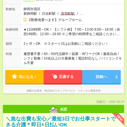
静岡市葵区
勤務地
新静岡駅
/
日吉町駅
/
音羽町駅
/
…
【勤務地選べます】グループホーム
★1日6時間～OK！ 【シフト例】 7:00～13:00 9:00～18:00（休
勤務時間
憩1時間） 12:00～18:00 ※ご希望の時間帯をご相談ください。
※日勤、夜勤のみ、変則的な勤務等も相談OK！
2ヶ月～OK ※スタート日はお気軽にご相談ください！
期間
履歴書不要
/
40～50代活躍中
/
副業・WワークOK
/
服装自由
/
特徴
シフト勤務
/
10名以上の大量募集
/
電話対応なし
/
パソコンスキ
ル不要
気になる！
応募する
詳細へ
掲載元企業名
株式会社スタッフサービス メディカル事業本部
掲載日：2026.08.07
未読
NEW
＼急な出費も安心／最短3日でお仕事スタートで
きる介護＊即日×日払いOK