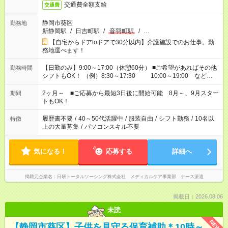
交通費全額支給
交通費
静岡市葵区
勤務地
新静岡駅
/
日吉町駅
/
音羽町駅
/
…
【自宅からドアtoドアで30分以内】介護施設でのお仕事。勤
務地選べます！
【日勤のみ】9:00～17:00（休憩60分） ■ご希望があればその他
勤務時間
シフトもOK！ （例）8:30～17:30 10:00～19:00 など
「家族とお休みを合わせたい」 「できれば残業はしたくない」
など、あなたのご希望に沿ったお仕事をご紹介します！ ※Wワ
2ヶ月～ ■ご応募から最短3日後に開始可能 8月～、9月スター
期間
ーク希望の方へ 今ご覧のお仕事で希望する勤務時間と、もう1つ
トもOK！
のお仕事の勤務時間。 合計で週40時間を超える場合は応募でき
ません
履歴書不要
/
40～50代活躍中
/
服装自由
/
シフト勤務
/
10名以
特徴
上の大量募集
/
パソコンスキル不要
気になる！
応募する
詳細へ
掲載元企業名
日研トータルソーシング株式会社 メディカルケア事業部 ナース派遣
掲載日：2026.08.06
未読
NEW
【静岡市葵区】子供を見守る保育補助＊10時～