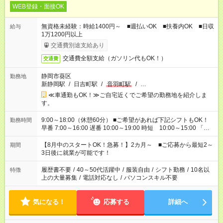
WEB登録・面接OK
無資格未経験：時給1400円～ ■週払いOK ■扶養内OK ■日収
給与
1万1200円以上
交通費別途支給あり
交通費全額支給（ガソリン代もOK！）
交通費
静岡市葵区
勤務地
新静岡駅
/
日吉町駅
/
音羽町駅
/
…
≪車通勤もOK！≫ご自宅近くでご希望の勤務地を紹介しま
す。
9:00～18:00（休憩60分） ■ご希望があれば下記シフトもOK！
勤務時間
早番 7:00～16:00 遅番 10:00～19:00 時短 10:00～15:00 「家
族と休みを合わせたい」 「余裕を持って夕飯の準備がしたい」
「できれば残業はしたくない」 など、ご希望を教えてください
【8月中のスタートOK！急募！】2カ月～ ■ご応募から最短2～
期間
ね。 ※Wワーク希望の方へ 今ご覧のお仕事で希望する勤務時間
3日後に就業が可能です！
と、もう1つのお仕事の勤務時間。 合計で週40時間を超える場
合は応募できません。
履歴書不要
/
40～50代活躍中
/
服装自由
/
シフト勤務
/
10名以
特徴
上の大量募集
/
電話対応なし
/
パソコンスキル不要
気になる！
応募する
詳細へ