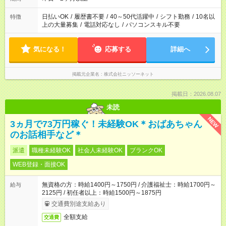
日払いOK
/
履歴書不要
/
40～50代活躍中
/
シフト勤務
/
10名以
特徴
上の大量募集
/
電話対応なし
/
パソコンスキル不要
気になる！
応募する
詳細へ
掲載元企業名
株式会社ニッソーネット
掲載日：2026.08.07
未読
NEW
3ヵ月で73万円稼ぐ！未経験OK＊おばあちゃん
のお話相手など＊
派遣
職種未経験OK
社会人未経験OK
ブランクOK
WEB登録・面接OK
無資格の方：時給1400円～1750円 / 介護福祉士：時給1700円～
給与
2125円 / 初任者以上：時給1500円～1875円
交通費別途支給あり
全額支給
交通費