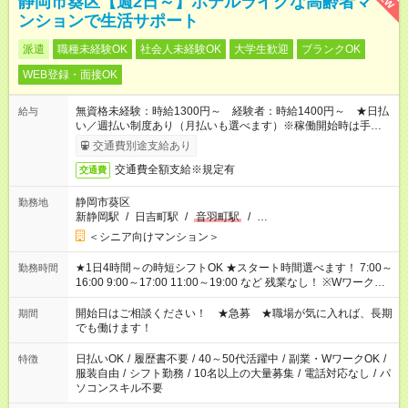
静岡市葵区【週2日～】ホテルライクな高齢者マ
ンションで生活サポート
派遣
職種未経験OK
社会人未経験OK
大学生歓迎
ブランクOK
WEB登録・面接OK
無資格未経験：時給1300円～ 経験者：時給1400円～ ★日払
給与
い／週払い制度あり（月払いも選べます）※稼働開始時は手続き
完了次第のお支払いとなります。
交通費別途支給あり
交通費全額支給※規定有
交通費
静岡市葵区
勤務地
新静岡駅
/
日吉町駅
/
音羽町駅
/
…
＜シニア向けマンション＞
★1日4時間～の時短シフトOK ★スタート時間選べます！ 7:00～
勤務時間
16:00 9:00～17:00 11:00～19:00 など 残業なし！ ※Wワークの
場合、他のお仕事と合わせ週40時間超の就業はご案内できませ
ん ※法令に基づき、週20時間以上勤務は社会保険への加入対象
開始日はご相談ください！ ★急募 ★職場が気に入れば、長期
期間
となります ※労働者派遣法（日雇い派遣の原則禁止）により、
でも働けます！
短時間・短期間の就業はご案内が難しい場合があります
日払いOK
/
履歴書不要
/
40～50代活躍中
/
副業・WワークOK
/
特徴
服装自由
/
シフト勤務
/
10名以上の大量募集
/
電話対応なし
/
パ
ソコンスキル不要