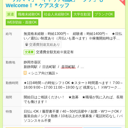
Welcome！＊ケアスタッフ
派遣
職種未経験OK
社会人未経験OK
大学生歓迎
ブランクOK
WEB登録・面接OK
無資格未経験：時給1300円～ 経験者：時給1400円～ ★日払
給与
い／週払い制度あり（月払いも選べます）※稼働開始時は手続き
完了次第のお支払いとなります。
交通費別途支給あり
交通費全額支給※規定有
交通費
静岡市葵区
勤務地
新静岡駅
/
日吉町駅
/
音羽町駅
/
…
＜シニア向け施設＞
★1日4時間～の時短シフトOK ★スタート時間選べます！ 7:00～
勤務時間
16:00 9:00～17:00 11:00～19:00 など 残業なし！ ※Wワークの
場合、他のお仕事と合わせ週40時間超の就業はご案内できませ
ん ※法令に基づき、週20時間以上勤務は社会保険への加入対象
開始日はご相談ください！ ★急募 ★職場が気に入れば、長期
期間
となります ※労働者派遣法（日雇い派遣の原則禁止）により、
でも働けます！
短時間・短期間の就業はご案内が難しい場合があります
日払いOK
/
履歴書不要
/
40～50代活躍中
/
副業・WワークOK
/
特徴
服装自由
/
シフト勤務
/
10名以上の大量募集
/
電話対応なし
/
パ
ソコンスキル不要