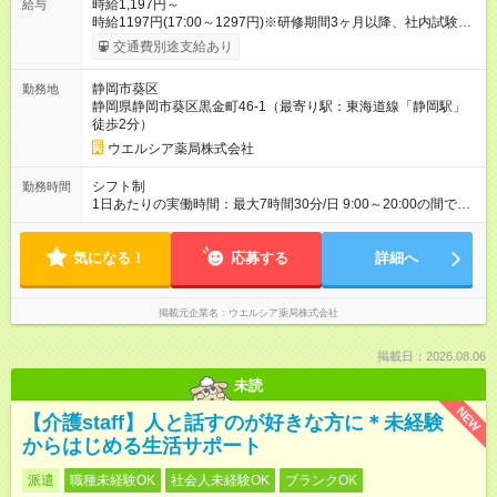
時給1,197円～
給与
時給1197円(17:00～1297円)※研修期間3ヶ月以降、社内試験に
よる更新判定あり 社内試験合格後、時給＋50～100円の昇給あ
交通費別途支給あり
り （大学生は＋20円） 試用期間あり：入社日から3ヶ月間／本
採用と待遇は変わりません。 【試用期間】試用期間あり 試用期
静岡市葵区
勤務地
間の長さ：3ヶ月 雇用形態、給与は本採用時と同じです。
静岡県静岡市葵区黒金町46-1（最寄り駅：東海道線「静岡駅」
徒歩2分）
ウエルシア薬局株式会社
シフト制
勤務時間
1日あたりの実働時間：最大7時間30分/日 9:00～20:00の間で1
日7.5時間の勤務 ☆週3～5日の勤務 ※勤務曜日応相談 ☆未経
験・無資格可
気になる！
応募する
詳細へ
掲載元企業名
ウエルシア薬局株式会社
掲載日：2026.08.06
未読
NEW
【介護staff】人と話すのが好きな方に＊未経験
からはじめる生活サポート
派遣
職種未経験OK
社会人未経験OK
ブランクOK