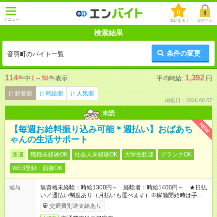
0
メニュー
気になる！
ログイン
検索結果
条件の変更
音羽町のバイト一覧
114
1,392
件中
1
～
50
件表示
平均時給:
円
新着順
時給順
人気順
掲載日：2026.08.07
未読
NEW
【毎週お給料振り込み可能＊週払い】おばあち
ゃんの生活サポート
派遣
職種未経験OK
社会人未経験OK
大学生歓迎
ブランクOK
WEB登録・面接OK
無資格未経験：時給1300円～ 経験者：時給1400円～ ★日払
給与
い／週払い制度あり（月払いも選べます）※稼働開始時は手続き
完了次第のお支払いとなります。
交通費別途支給あり