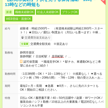
13時などの時短も
派遣
職種未経験OK
社会人未経験OK
ブランクOK
WEB登録・面接OK
経験者：時給1500円～ （有資格未経験は時給1360円～スター
給与
ト！）★日払い／週払い制度あり（月払いも選べます）※稼働開
始時は手続き完了次第のお支払いとなります★フルタイムできる
交通費別途支給あり
方は100円アップ！
交通費全額支給 ※規定あり
交通費
静岡市葵区
勤務地
新静岡駅
/
日吉町駅
/
音羽町駅
/
…
認可保育園 ＊職場見学OK！＊駅チカ、車通勤OKなどご希
望に合わせてご紹介！
〈1日3時間～OK！＊10～13時など！〉 ※残業なし！ ▼選べる
勤務時間
シフト例（7時～20時の間） ・7時～12時：朝の受け入れ～お昼
の準備 ・10時～13時：園児の見守り～お昼の補助 ・9時～16
時：帰りの会まで！子供の成長を見守る ・15時～20時：夜のお
最短2ヶ月～長期 ★急募 ★8月～、さらに先のスタートも
期間
迎えサポート
OK！開始日ご相談ください。
日払いOK
/
履歴書不要
/
40～50代活躍中
/
副業・WワークOK
/
特徴
服装自由
/
シフト勤務
/
10名以上の大量募集
/
電話対応なし
/
パ
ソコンスキル不要