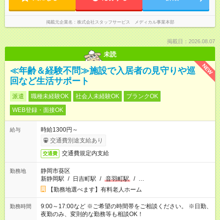
掲載元企業名
株式会社スタッフサービス メディカル事業本部
掲載日：2026.08.07
未読
NEW
≪年齢＆経験不問≫施設で入居者の見守りや巡
回など生活サポート
派遣
職種未経験OK
社会人未経験OK
ブランクOK
WEB登録・面接OK
時給1300円～
給与
交通費別途支給あり
交通費規定内支給
交通費
静岡市葵区
勤務地
新静岡駅
/
日吉町駅
/
音羽町駅
/
…
【勤務地選べます】有料老人ホーム
9:00～17:00など ※ご希望の時間帯をご相談ください。 ※日勤、
勤務時間
夜勤のみ、変則的な勤務等も相談OK！