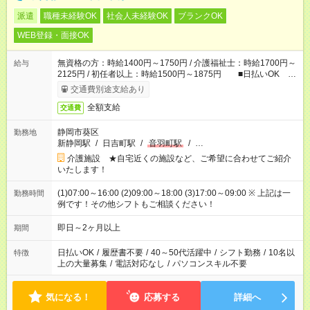
派遣
職種未経験OK
社会人未経験OK
ブランクOK
WEB登録・面接OK
無資格の方：時給1400円～1750円 / 介護福祉士：時給1700円～
給与
2125円 / 初任者以上：時給1500円～1875円 ■日払いOK ■
日収例：1万1200円（時給1400円×8h）
交通費別途支給あり
全額支給
交通費
静岡市葵区
勤務地
新静岡駅
/
日吉町駅
/
音羽町駅
/
…
介護施設 ★自宅近くの施設など、ご希望に合わせてご紹介
いたします！
(1)07:00～16:00 (2)09:00～18:00 (3)17:00～09:00 ※ 上記は一
勤務時間
例です！その他シフトもご相談ください！
即日～2ヶ月以上
期間
日払いOK
/
履歴書不要
/
40～50代活躍中
/
シフト勤務
/
10名以
特徴
上の大量募集
/
電話対応なし
/
パソコンスキル不要
気になる！
応募する
詳細へ