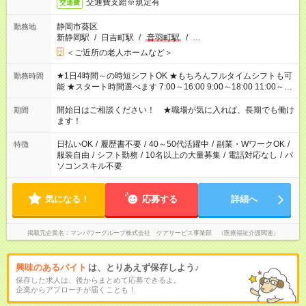
交通費支給※規定有
交通費
静岡市葵区
勤務地
新静岡駅
/
日吉町駅
/
音羽町駅
/
…
＜ご近所の老人ホームなど＞
★1日4時間～の時短シフトOK ★もちろんフルタイムシフトも可
勤務時間
能 ★スタート時間選べます 7:00～16:00 9:00～18:00 11:00～
20:00 など 残業なし！ ※Wワークの場合、他のお仕事と合わせ
週40時間超の就業はご案内できません ※法令に基づき、週20時
開始日はご相談ください！ ★職場が気に入れば、長期でも働け
期間
間以上勤務は社会保険への加入対象となります ※労働者派遣法
ます！
（日雇い派遣の原則禁止）により、短時間・短期間の就業はご
案内が難しい場合があります
日払いOK
/
履歴書不要
/
40～50代活躍中
/
副業・WワークOK
/
特徴
服装自由
/
シフト勤務
/
10名以上の大量募集
/
電話対応なし
/
パ
ソコンスキル不要
気になる！
応募する
詳細へ
掲載元企業名
マンパワーグループ株式会社 ケアサービス事業部 （医療福祉介護関連）
興味のあるバイト
は、とりあえず保存しよう♪
保存した求人は、後からまとめて応募できるよ。
企業からアプローチが届くことも！