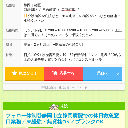
静岡市葵区
勤務地
新静岡駅
/
日吉町駅
/
音羽町駅
/
…
介護施設や病院など ★自宅近くの施設がいいなど勤務地ご
相談ください
【シフト例】 07:00～16:00 09:00～18:00 17:00～09:00 ※ 上記
勤務時間
は一例です！その他シフトもご相談ください！
即日～2ヶ月以上 ■開始日の相談OK！
期間
日払いOK
/
履歴書不要
/
40～50代活躍中
/
シフト勤務
/
10名以
特徴
上の大量募集
/
電話対応なし
/
パソコンスキル不要
気になる！
応募する
詳細へ
掲載元企業名
株式会社ニッソーネット
未読
フォロー体制◎静岡市立静岡病院での休日救急窓
口業務／未経験・無資格OK／ブランクOK