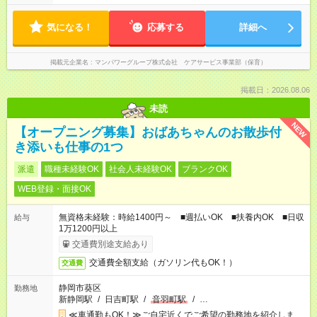
気になる！
応募する
詳細へ
掲載元企業名
マンパワーグループ株式会社 ケアサービス事業部（保育）
掲載日：2026.08.06
未読
NEW
【オープニング募集】おばあちゃんのお散歩付
き添いも仕事の1つ
派遣
職種未経験OK
社会人未経験OK
ブランクOK
WEB登録・面接OK
無資格未経験：時給1400円～ ■週払いOK ■扶養内OK ■日収
給与
1万1200円以上
交通費別途支給あり
交通費全額支給（ガソリン代もOK！）
交通費
静岡市葵区
勤務地
新静岡駅
/
日吉町駅
/
音羽町駅
/
…
≪車通勤もOK！≫ご自宅近くでご希望の勤務地を紹介しま