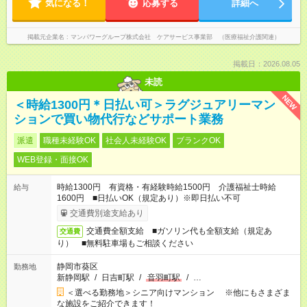
気になる！
応募する
詳細へ
掲載元企業名
マンパワーグループ株式会社 ケアサービス事業部 （医療福祉介護関連）
掲載日：2026.08.05
未読
NEW
＜時給1300円＊日払い可＞ラグジュアリーマン
ションで買い物代行などサポート業務
派遣
職種未経験OK
社会人未経験OK
ブランクOK
WEB登録・面接OK
時給1300円 有資格・有経験時給1500円 介護福祉士時給
給与
1600円 ■日払いOK（規定あり）※即日払い不可
交通費別途支給あり
交通費全額支給 ■ガソリン代も全額支給（規定あ
交通費
り） ■無料駐車場もご相談ください
静岡市葵区
勤務地
新静岡駅
/
日吉町駅
/
音羽町駅
/
…
＜選べる勤務地＞シニア向けマンション ※他にもさまざま
な施設をご紹介できます！