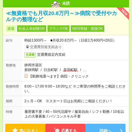
未読
NEW
≪無資格でも月収20.8万円～≫病院で受付やカ
ルテの整理など
派遣
社会人未経験OK
ブランクOK
WEB登録・面接OK
時給1300円～ ■月収20.8万円～（日収1万400円×20日）
給与
交通費別途支給あり
交通費規定内支給
交通費
静岡市葵区
勤務地
新静岡駅
/
日吉町駅
/
音羽町駅
/
…
【勤務地選べます】病院・クリニック
8:00～17:00 9:00～18:00など ※ご希望の時間帯をご相談くださ
勤務時間
い。
2ヶ月～OK ※スタート日はお気軽にご相談ください！
期間
履歴書不要
/
40～50代活躍中
/
服装自由
/
シフト勤務
/
10名以
特徴
上の大量募集
/
パソコンスキル不要
気になる！
応募する
詳細へ