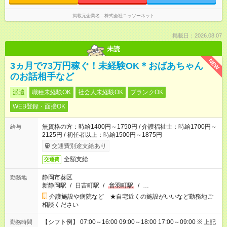
掲載元企業名
株式会社ニッソーネット
掲載日：2026.08.07
未読
NEW
3ヵ月で73万円稼ぐ！未経験OK＊おばあちゃん
のお話相手など
派遣
職種未経験OK
社会人未経験OK
ブランクOK
WEB登録・面接OK
無資格の方：時給1400円～1750円 / 介護福祉士：時給1700円～
給与
2125円 / 初任者以上：時給1500円～1875円
交通費別途支給あり
全額支給
交通費
静岡市葵区
勤務地
新静岡駅
/
日吉町駅
/
音羽町駅
/
…
介護施設や病院など ★自宅近くの施設がいいなど勤務地ご
相談ください
【シフト例】 07:00～16:00 09:00～18:00 17:00～09:00 ※ 上記
勤務時間