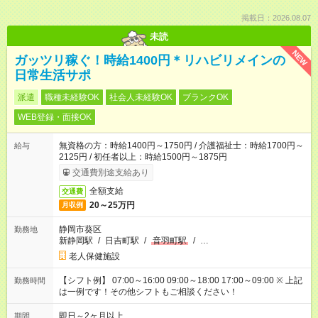
掲載日：2026.08.07
未読
NEW
ガッツリ稼ぐ！時給1400円＊リハビリメインの
日常生活サポ
派遣
職種未経験OK
社会人未経験OK
ブランクOK
WEB登録・面接OK
無資格の方：時給1400円～1750円 / 介護福祉士：時給1700円～
給与
2125円 / 初任者以上：時給1500円～1875円
交通費別途支給あり
全額支給
交通費
20～25万円
月収例
静岡市葵区
勤務地
新静岡駅
/
日吉町駅
/
音羽町駅
/
…
老人保健施設
【シフト例】 07:00～16:00 09:00～18:00 17:00～09:00 ※ 上記
勤務時間
は一例です！その他シフトもご相談ください！
即日～2ヶ月以上
期間