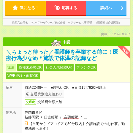
気になる！
応募する
詳細へ
掲載元企業名
マンパワーグループ株式会社 ケアサービス事業部 （医療福祉介護関連）
掲載日：2026.08.07
未読
NEW
＼ちょっと待った／看護師を卒業する前に！医
療行為少なめ＊施設で体温の記録など
派遣
職種未経験OK
社会人未経験OK
ブランクOK
WEB登録・面接OK
時給2240円～ ■週払いOK ■日収1万7920円以上
給与
交通費別途支給あり
交通費全額支給
交通費
静岡市葵区
勤務地
新静岡駅
/
日吉町駅
/
音羽町駅
/
…
【自宅からドアtoドアで30分以内】介護施設でのお仕事。勤
務地選べます！