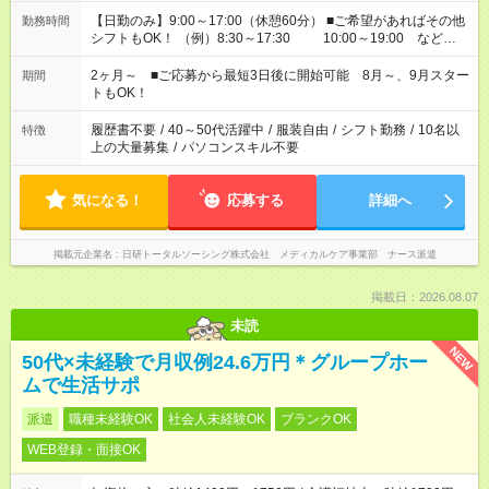
【日勤のみ】9:00～17:00（休憩60分） ■ご希望があればその他
勤務時間
シフトもOK！ （例）8:30～17:30 10:00～19:00 など
「家族とお休みを合わせたい」 「できれば残業はしたくない」
など、あなたのご希望に沿ったお仕事をご紹介します！ ※Wワ
2ヶ月～ ■ご応募から最短3日後に開始可能 8月～、9月スター
期間
ーク希望の方へ 今ご覧のお仕事で希望する勤務時間と、もう1つ
トもOK！
のお仕事の勤務時間。 合計で週40時間を超える場合は応募でき
ません
履歴書不要
/
40～50代活躍中
/
服装自由
/
シフト勤務
/
10名以
特徴
上の大量募集
/
パソコンスキル不要
気になる！
応募する
詳細へ
掲載元企業名
日研トータルソーシング株式会社 メディカルケア事業部 ナース派遣
掲載日：2026.08.07
未読
NEW
50代×未経験で月収例24.6万円＊グループホー
ムで生活サポ
派遣
職種未経験OK
社会人未経験OK
ブランクOK
WEB登録・面接OK