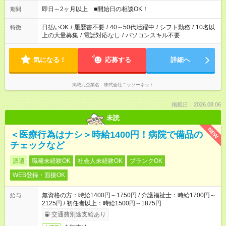
即日～2ヶ月以上 ■開始日の相談OK！
期間
日払いOK
/
履歴書不要
/
40～50代活躍中
/
シフト勤務
/
10名以
特徴
上の大量募集
/
電話対応なし
/
パソコンスキル不要
気になる！
応募する
詳細へ
掲載元企業名
株式会社ニッソーネット
掲載日：2026.08.06
未読
NEW
＜医療行為はナシ＞時給1400円！病院で備品の
チェックなど
派遣
職種未経験OK
社会人未経験OK
ブランクOK
WEB登録・面接OK
無資格の方：時給1400円～1750円 / 介護福祉士：時給1700円～
給与
2125円 / 初任者以上：時給1500円～1875円
交通費別途支給あり