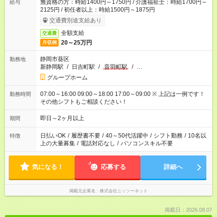
無資格の方：時給1400円～1750円 / 介護福祉士：時給1700円～
給与
2125円 / 初任者以上：時給1500円～1875円
交通費別途支給あり
全額支給
交通費
20～25万円
月収例
静岡市葵区
勤務地
新静岡駅
/
日吉町駅
/
音羽町駅
/
…
グループホーム
07:00～16:00 09:00～18:00 17:00～09:00 ※ 上記は一例です！
勤務時間
その他シフトもご相談ください！
即日～2ヶ月以上
期間
日払いOK
/
履歴書不要
/
40～50代活躍中
/
シフト勤務
/
10名以
特徴
上の大量募集
/
電話対応なし
/
パソコンスキル不要
気になる！
応募する
詳細へ
掲載元企業名
株式会社ニッソーネット
掲載日：2026.08.07