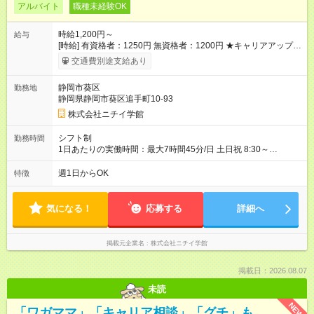
アルバイト
職種未経験OK
時給1,200円～
給与
[時給] 有資格者：1250円 無資格者：1200円 ★キャリアアップ制
度あり 進級により給与がアップします！ 【試用期間】試用期間
交通費別途支給あり
あり 試用期間の長さ：3ヶ月 雇用形態、給与は本採用時と同じ
です。
静岡市葵区
勤務地
静岡県静岡市葵区追手町10-93
株式会社ニチイ学館
シフト制
勤務時間
1日あたりの実働時間：最大7時間45分/日 土日祝 8:30～
17:15（休憩60分） 8:30～17:00（休憩60分） ※勤務日は相談に
応じます ※就業前研修・キャリアアップ研修は、ニチイ学館静
週1日からOK
特徴
岡支店にて実施します（平日）
気になる！
応募する
詳細へ
掲載元企業名
株式会社ニチイ学館
掲載日：2026.08.07
未読
NEW
「ワガママ」「キャリア相談」「グチ」も