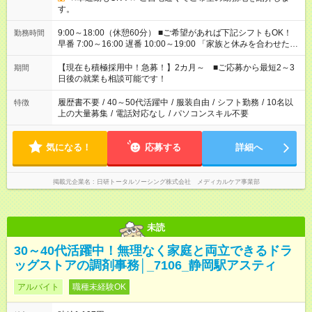
す。
9:00～18:00（休憩60分） ■ご希望があれば下記シフトもOK！
勤務時間
早番 7:00～16:00 遅番 10:00～19:00 「家族と休みを合わせた
い」 「余裕を持って夕飯の準備がしたい」 「できれば残業はし
たくない」 など、ご希望を教えてくださいね。 ※Wワーク希望
【現在も積極採用中！急募！】2カ月～ ■ご応募から最短2～3
期間
の方へ 今ご覧のお仕事で希望する勤務時間と、もう1つのお仕事
日後の就業も相談可能です！
の勤務時間。 合計で週40時間を超える場合は応募できません。
履歴書不要
/
40～50代活躍中
/
服装自由
/
シフト勤務
/
10名以
特徴
上の大量募集
/
電話対応なし
/
パソコンスキル不要
気になる！
応募する
詳細へ
掲載元企業名
日研トータルソーシング株式会社 メディカルケア事業部
未読
30～40代活躍中！無理なく家庭と両立できるドラ
ッグストアの調剤事務│_7106_静岡駅アスティ
アルバイト
職種未経験OK