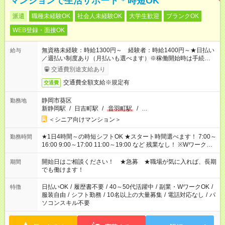
マンションで生活サポート＊時短OK
派遣
職種未経験OK
社会人未経験OK
大学生歓迎
ブランクOK
WEB登録・面接OK
無資格未経験：時給1300円～ 経験者：時給1400円～★日払い
給与
／週払い制度あり（月払いも選べます）※稼働開始時は手続き完
了次第のお支払いとなります。
交通費別途支給あり
交通費全額支給※規定有
交通費
静岡市葵区
勤務地
新静岡駅
/
日吉町駅
/
音羽町駅
/
…
＜シニア向けマンション＞
★1日4時間～の時短シフトOK ★スタート時間選べます！ 7:00～
勤務時間
16:00 9:00～17:00 11:00～19:00 など 残業なし！ ※Wワークの
場合、他のお仕事と合わせ週40時間超の就業はご案内できませ
ん ※法令に基づき、週20時間以上勤務は社会保険への加入対象
開始日はご相談ください！ ★急募 ★職場が気に入れば、長期
期間
となります ※労働者派遣法（日雇い派遣の原則禁止）により、
でも働けます！
短時間・短期間の就業はご案内が難しい場合があります
日払いOK
/
履歴書不要
/
40～50代活躍中
/
副業・WワークOK
/
特徴
服装自由
/
シフト勤務
/
10名以上の大量募集
/
電話対応なし
/
パ
ソコンスキル不要