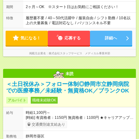
2ヶ月～OK ※スタート日はお気軽にご相談ください！
期間
履歴書不要
/
40～50代活躍中
/
服装自由
/
シフト勤務
/
10名以
特徴
上の大量募集
/
電話対応なし
/
パソコンスキル不要
気になる！
応募する
詳細へ
掲載元企業名
株式会社スタッフサービス メディカル事業本部
未読
＜土日祝休み＞フォロー体制◎静岡市立静岡病院
での医療事務／未経験・無資格OK／ブランクOK
アルバイト
職種未経験OK
時給1,100円～
給与
[時給] 有資格者：1150円 無資格者：1100円 ★キャリアアップ制
度あり 進級により給与がアップします！ 【試用期間】試用期間
交通費別途支給あり
あり 試用期間の長さ：3ヶ月 雇用形態、給与は本採用時と同じ
です。
静岡市葵区
勤務地