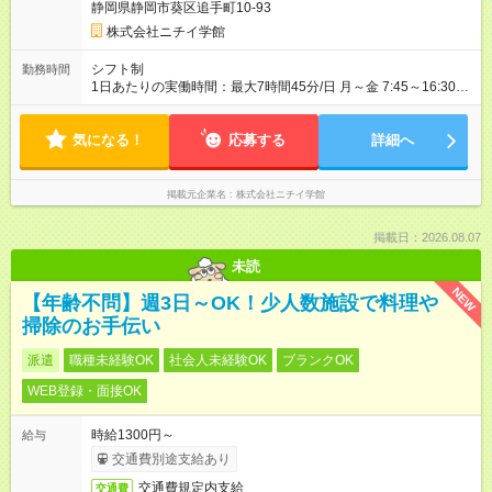
静岡県静岡市葵区追手町10-93
株式会社ニチイ学館
シフト制
勤務時間
1日あたりの実働時間：最大7時間45分/日 月～金 7:45～16:30
7:50～16:35 8:15～17:00 8:30～17:15 各休憩60分 ※週2～3日の
勤務 ※部署により勤務時間が変わります ※月に1日、休日出勤
気になる！
（土日祝日の救急窓口業務）あり
応募する
詳細へ
掲載元企業名
株式会社ニチイ学館
掲載日：2026.08.07
未読
NEW
【年齢不問】週3日～OK！少人数施設で料理や
掃除のお手伝い
派遣
職種未経験OK
社会人未経験OK
ブランクOK
WEB登録・面接OK
時給1300円～
給与
交通費別途支給あり
交通費規定内支給
交通費