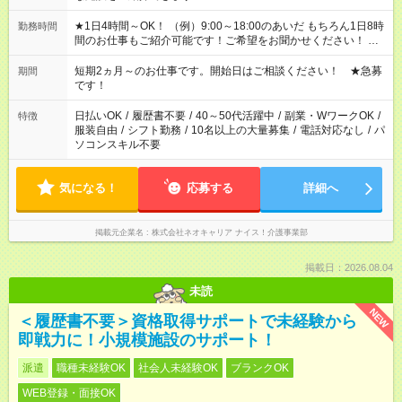
★1日4時間～OK！ （例）9:00～18:00のあいだ もちろん1日8時
勤務時間
間のお仕事もご紹介可能です！ご希望をお聞かせください！ ★
家庭の都合でお休みが必要な場合も遠慮なくご相談ください。
※週最低15時間以上の勤務が必要です
短期2ヵ月～のお仕事です。開始日はご相談ください！ ★急募
期間
です！
日払いOK
/
履歴書不要
/
40～50代活躍中
/
副業・WワークOK
/
特徴
服装自由
/
シフト勤務
/
10名以上の大量募集
/
電話対応なし
/
パ
ソコンスキル不要
気になる！
応募する
詳細へ
掲載元企業名
株式会社ネオキャリア ナイス！介護事業部
掲載日：2026.08.04
未読
NEW
＜履歴書不要＞資格取得サポートで未経験から
即戦力に！小規模施設のサポート！
派遣
職種未経験OK
社会人未経験OK
ブランクOK
WEB登録・面接OK