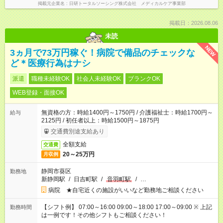
掲載元企業名
日研トータルソーシング株式会社 メディカルケア事業部
掲載日：2026.08.06
未読
NEW
3ヵ月で73万円稼ぐ！病院で備品のチェックな
ど＊医療行為はナシ
派遣
職種未経験OK
社会人未経験OK
ブランクOK
WEB登録・面接OK
無資格の方：時給1400円～1750円 / 介護福祉士：時給1700円～
給与
2125円 / 初任者以上：時給1500円～1875円
交通費別途支給あり
全額支給
交通費
20～25万円
月収例
静岡市葵区
勤務地
新静岡駅
/
日吉町駅
/
音羽町駅
/
…
病院 ★自宅近くの施設がいいなど勤務地ご相談ください
【シフト例】 07:00～16:00 09:00～18:00 17:00～09:00 ※ 上記
勤務時間
は一例です！その他シフトもご相談ください！