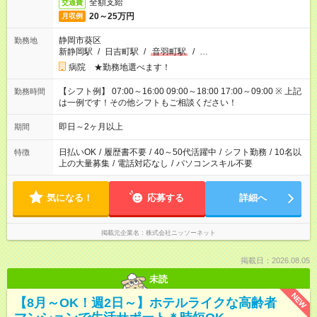
全額支給
交通費
20～25万円
月収例
静岡市葵区
勤務地
新静岡駅
/
日吉町駅
/
音羽町駅
/
…
病院 ★勤務地選べます！
【シフト例】 07:00～16:00 09:00～18:00 17:00～09:00 ※ 上記
勤務時間
は一例です！その他シフトもご相談ください！
即日～2ヶ月以上
期間
日払いOK
/
履歴書不要
/
40～50代活躍中
/
シフト勤務
/
10名以
特徴
上の大量募集
/
電話対応なし
/
パソコンスキル不要
気になる！
応募する
詳細へ
掲載元企業名
株式会社ニッソーネット
掲載日：2026.08.05
未読
NEW
【8月～OK！週2日～】ホテルライクな高齢者