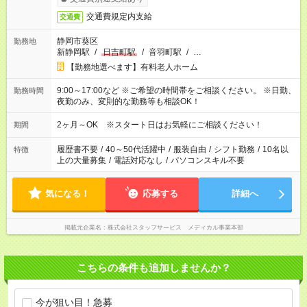
交通費規定内支給
交通費
静岡市葵区
勤務地
新静岡駅
/
日吉町駅
/
音羽町駅
/
…
【勤務地選べます】有料老人ホーム
9:00～17:00など ※ご希望の時間帯をご相談ください。 ※日勤、
勤務時間
夜勤のみ、変則的な勤務等も相談OK！
2ヶ月～OK ※スタート日はお気軽にご相談ください！
期間
履歴書不要
/
40～50代活躍中
/
服装自由
/
シフト勤務
/
10名以
特徴
上の大量募集
/
電話対応なし
/
パソコンスキル不要
気になる！
応募する
詳細へ
掲載元企業名
株式会社スタッフサービス メディカル事業本部
こちらの条件も追加しませんか？
今が狙い目！急募