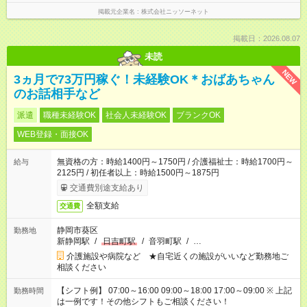
掲載元企業名
株式会社ニッソーネット
掲載日：2026.08.07
未読
NEW
3ヵ月で73万円稼ぐ！未経験OK＊おばあちゃん
のお話相手など
派遣
職種未経験OK
社会人未経験OK
ブランクOK
WEB登録・面接OK
無資格の方：時給1400円～1750円 / 介護福祉士：時給1700円～
給与
2125円 / 初任者以上：時給1500円～1875円
交通費別途支給あり
全額支給
交通費
静岡市葵区
勤務地
新静岡駅
/
日吉町駅
/
音羽町駅
/
…
介護施設や病院など ★自宅近くの施設がいいなど勤務地ご
相談ください
【シフト例】 07:00～16:00 09:00～18:00 17:00～09:00 ※ 上記
勤務時間
は一例です！その他シフトもご相談ください！