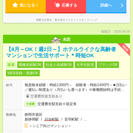
気になる！
応募する
詳細へ
掲載元企業名
株式会社リクルートスタッフィング
掲載日：2026.08.05
未読
NEW
【8月～OK！週2日～】ホテルライクな高齢者
マンションで生活サポート＊時短OK
派遣
職種未経験OK
社会人未経験OK
大学生歓迎
ブランクOK
WEB登録・面接OK
無資格未経験：時給1300円～ 経験者：時給1400円～★日払い
給与
／週払い制度あり（月払いも選べます）※稼働開始時は手続き完
了次第のお支払いとなります。
交通費別途支給あり
交通費全額支給※規定有
交通費
静岡市葵区
勤務地
新静岡駅
/
日吉町駅
/
音羽町駅
/
…
＜シニア向けマンション＞