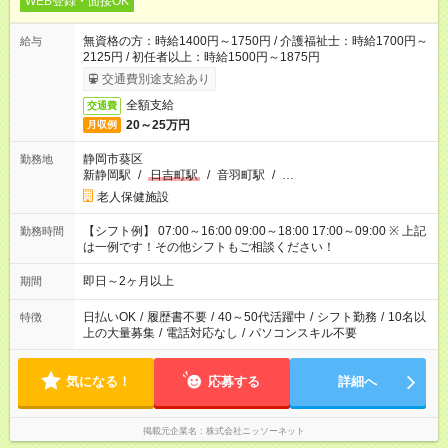
WEB登録・面接OK
無資格の方：時給1400円～1750円 / 介護福祉士：時給1700円～
給与
2125円 / 初任者以上：時給1500円～1875円
交通費別途支給あり
全額支給
交通費
20～25万円
月収例
静岡市葵区
勤務地
新静岡駅
/
日吉町駅
/
音羽町駅
/
…
老人保健施設
【シフト例】 07:00～16:00 09:00～18:00 17:00～09:00 ※ 上記
勤務時間
は一例です！その他シフトもご相談ください！
即日～2ヶ月以上
期間
日払いOK
/
履歴書不要
/
40～50代活躍中
/
シフト勤務
/
10名以
特徴
上の大量募集
/
電話対応なし
/
パソコンスキル不要
気になる！
応募する
詳細へ
掲載元企業名
株式会社ニッソーネット