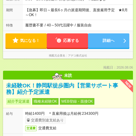
【急募】即日～最長6ヶ月の派遣期間後、直接雇用予定 ★8月
期間
～OK！
履歴書不要
/
40～50代活躍中
/
服装自由
特徴
気になる！
応募する
詳細へ
掲載元企業名
アデコ株式会社
掲載日：2026.08.06
未読
NEW
未経験OK！静岡駅徒歩圏内【営業サポート事
務】紹介予定派遣
紹介予定派遣
職種未経験OK
WEB登録・面接OK
時給1400円 ＊直雇用後は月給例:234300円
給与
交通費別途支給あり
交通費支給
交通費