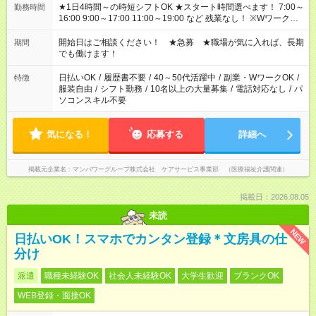
★1日4時間～の時短シフトOK ★スタート時間選べます！ 7:00～
勤務時間
16:00 9:00～17:00 11:00～19:00 など 残業なし！ ※Wワークの
場合、他のお仕事と合わせ週40時間超の就業はご案内できませ
ん ※法令に基づき、週20時間以上勤務は社会保険への加入対象
開始日はご相談ください！ ★急募 ★職場が気に入れば、長期
期間
となります ※労働者派遣法（日雇い派遣の原則禁止）により、
でも働けます！
短時間・短期間の就業はご案内が難しい場合があります
日払いOK
/
履歴書不要
/
40～50代活躍中
/
副業・WワークOK
/
特徴
服装自由
/
シフト勤務
/
10名以上の大量募集
/
電話対応なし
/
パ
ソコンスキル不要
気になる！
応募する
詳細へ
掲載元企業名
マンパワーグループ株式会社 ケアサービス事業部 （医療福祉介護関連）
掲載日：2026.08.05
未読
NEW
日払いOK！スマホでカンタン登録＊文房具の仕
分け
派遣
職種未経験OK
社会人未経験OK
大学生歓迎
ブランクOK
WEB登録・面接OK