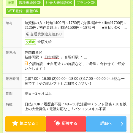
派遣
職種未経験OK
社会人未経験OK
ブランクOK
WEB登録・面接OK
無資格の方：時給1400円～1750円 / 介護福祉士：時給1700円～
給与
2125円 / 初任者以上：時給1500円～1875円 ■日払いOK ■
日収例：1万1200円（時給1400円×8h）
交通費別途支給あり
全額支給
交通費
静岡市葵区
勤務地
新静岡駅
/
日吉町駅
/
音羽町駅
/
…
介護施設 ★自宅近くの施設など、ご希望に合わせてご紹介
いたします！
(1)07:00～16:00 (2)09:00～18:00 (3)17:00～09:00 ※ 上記は一
勤務時間
例です！その他シフトもご相談ください！
即日～2ヶ月以上
期間
日払いOK
/
履歴書不要
/
40～50代活躍中
/
シフト勤務
/
10名以
特徴
上の大量募集
/
電話対応なし
/
パソコンスキル不要
気になる！
応募する
詳細へ