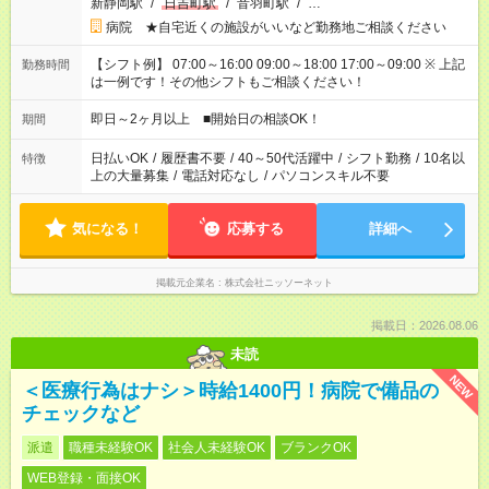
新静岡駅
/
日吉町駅
/
音羽町駅
/
…
病院 ★自宅近くの施設がいいなど勤務地ご相談ください
【シフト例】 07:00～16:00 09:00～18:00 17:00～09:00 ※ 上記
勤務時間
は一例です！その他シフトもご相談ください！
即日～2ヶ月以上 ■開始日の相談OK！
期間
日払いOK
/
履歴書不要
/
40～50代活躍中
/
シフト勤務
/
10名以
特徴
上の大量募集
/
電話対応なし
/
パソコンスキル不要
気になる！
応募する
詳細へ
掲載元企業名
株式会社ニッソーネット
掲載日：2026.08.06
未読
NEW
＜医療行為はナシ＞時給1400円！病院で備品の
チェックなど
派遣
職種未経験OK
社会人未経験OK
ブランクOK
WEB登録・面接OK