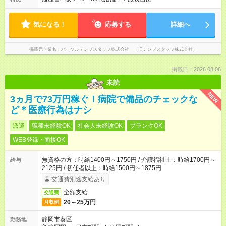
気になる！
応募する
詳細へ
掲載元企業名
パーソルテンプスタッフ株式会社 （旧テンプスタッフ株式会社）
掲載日：2026.08.06
未読
NEW
3ヵ月で73万円稼ぐ！病院で備品のチェックな
ど＊医療行為はナシ
派遣
職種未経験OK
社会人未経験OK
ブランクOK
WEB登録・面接OK
無資格の方：時給1400円～1750円 / 介護福祉士：時給1700円～
給与
2125円 / 初任者以上：時給1500円～1875円
交通費別途支給あり
全額支給
交通費
20～25万円
月収例
静岡市葵区
勤務地