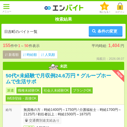
0
メニュー
気になる！
ログイン
検索結果
条件の変更
日吉町のバイト一覧
155
1,404
件中
1
～
50
件表示
平均時給:
円
新着順
時給順
人気順
掲載日：2026.08.07
未読
NEW
50代×未経験で月収例24.6万円＊グループホー
ムで生活サポ
派遣
職種未経験OK
社会人未経験OK
ブランクOK
WEB登録・面接OK
無資格の方：時給1400円～1750円 / 介護福祉士：時給1700円～
給与
2125円 / 初任者以上：時給1500円～1875円
交通費別途支給あり