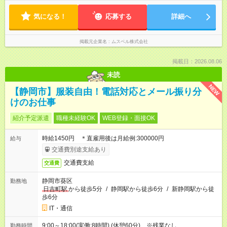
フト＞ (1)10:00～16:00 (2)10:00～17:00 (3)10:00～18:00 ◎
間3ヶ月になります。
勤務時間は(1)～(3)で選択OK！ ◎勤務日数：週4日～5日勤務
気になる！
（希望シフト制） ◎原則定時退社／残業はほとんどありませ
応募する
詳細へ
ん！
掲載元企業名
ムスベル株式会社
掲載日：2026.08.06
未読
NEW
【静岡市】服装自由！電話対応とメール振り分
けのお仕事
紹介予定派遣
職種未経験OK
WEB登録・面接OK
時給1450円 ＊直雇用後は月給例:300000円
給与
交通費別途支給あり
交通費支給
交通費
静岡市葵区
勤務地
日吉町駅
から徒歩5分
/
静岡駅から徒歩6分
/
新静岡駅から徒
歩6分
IT・通信
9:00～18:00(実働:8時間) (休憩60分) ※残業なし
勤務時間