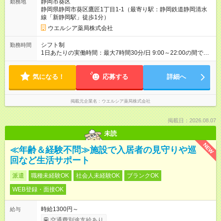
静岡市葵区
勤務地
間の長さ：3ヶ月 雇用形態、給与は本採用時と同じです。
静岡県静岡市葵区鷹匠1丁目1-1（最寄り駅：静岡鉄道静岡清水
線「新静岡駅」徒歩1分）
ウエルシア薬局株式会社
シフト制
勤務時間
1日あたりの実働時間：最大7時間30分/日 9:00～22:00の間で1
日7.5時間の勤務 ☆週3～5日の勤務 ※勤務曜日応相談 ☆未経
験・無資格可
気になる！
応募する
詳細へ
掲載元企業名
ウエルシア薬局株式会社
掲載日：2026.08.07
未読
NEW
≪年齢＆経験不問≫施設で入居者の見守りや巡
回など生活サポート
派遣
職種未経験OK
社会人未経験OK
ブランクOK
WEB登録・面接OK
時給1300円～
給与
交通費別途支給あり