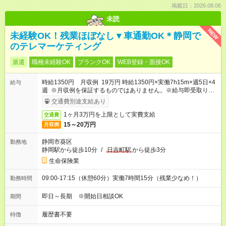
掲載日：2026.08.06
未読
NEW
未経験OK！残業ほぼなし▼車通勤OK＊静岡で
のテレマーケティング
派遣
職種未経験OK
ブランクOK
WEB登録・面接OK
時給1350円 月収例 19万円 時給1350円×実働7h15m×週5日×4
給与
週 ※月収例を保証するものではありません。※給与即受取りサ
ービス利用可（利用条件有）
交通費別途支給あり
1ヶ月3万円を上限として実費支給
交通費
15～20万円
月収例
静岡市葵区
勤務地
静岡駅から徒歩10分
/
日吉町駅
から徒歩3分
生命保険業
09:00-17:15（休憩60分）実働7時間15分（残業少なめ！）
勤務時間
即日～長期 ※開始日相談OK
期間
履歴書不要
特徴