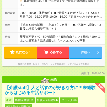
≪車通勤もOK！≫ご自宅近くでご希望の勤務地を紹介しま
す。
9:00～18:00（休憩60分） ■ご希望があれば下記シフトもOK！
勤務時間
早番 7:00～16:00 遅番 10:00～19:00 「家族と休みを合わせた
い」 「余裕を持って夕飯の準備がしたい」 「できれば残業はし
たくない」 など、ご希望を教えてくださいね。 ※Wワーク希望
【現在も積極採用中！急募！】2カ月～ ■ご応募から最短2～3
期間
の方へ 今ご覧のお仕事で希望する勤務時間と、もう1つのお仕事
日後の就業も相談可能です！
の勤務時間。 合計で週40時間を超える場合は応募できません。
履歴書不要
/
40～50代活躍中
/
服装自由
/
シフト勤務
/
10名以
特徴
上の大量募集
/
電話対応なし
/
パソコンスキル不要
気になる！
応募する
詳細へ
掲載元企業名
日研トータルソーシング株式会社 メディカルケア事業部
掲載日：2026.08.06
未読
NEW
【介護staff】人と話すのが好きな方に＊未経験
からはじめる生活サポート
派遣
職種未経験OK
社会人未経験OK
ブランクOK
WEB登録・面接OK