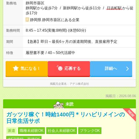
静岡市葵区
勤務地
静岡駅から徒歩7分
/
新静岡駅から徒歩11分
/
日吉町駅
から徒
歩17分
静岡県 静岡市葵区にある企業
8:45～17:45(実働:8時間) (休憩60分)
勤務時間
【急募】即日～最長6ヶ月の派遣期間後、直接雇用予定
期間
履歴書不要
/
40～50代活躍中
特徴
気になる！
応募する
詳細へ
掲載元企業名
アデコ株式会社
掲載日：2026.08.06
未読
NEW
ガッツリ稼ぐ！時給1400円＊リハビリメインの
日常生活サポ
派遣
職種未経験OK
社会人未経験OK
ブランクOK