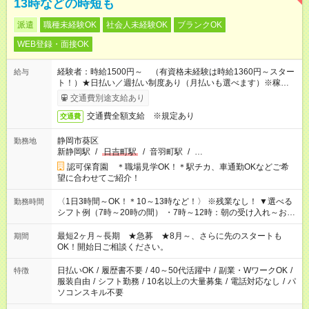
13時などの時短も
派遣
職種未経験OK
社会人未経験OK
ブランクOK
WEB登録・面接OK
経験者：時給1500円～ （有資格未経験は時給1360円～スター
給与
ト！）★日払い／週払い制度あり（月払いも選べます）※稼働開
始時は手続き完了次第のお支払いとなります★フルタイムできる
交通費別途支給あり
方は100円アップ！
交通費全額支給 ※規定あり
交通費
静岡市葵区
勤務地
新静岡駅
/
日吉町駅
/
音羽町駅
/
…
認可保育園 ＊職場見学OK！＊駅チカ、車通勤OKなどご希
望に合わせてご紹介！
〈1日3時間～OK！＊10～13時など！〉 ※残業なし！ ▼選べる
勤務時間
シフト例（7時～20時の間） ・7時～12時：朝の受け入れ～お昼
の準備 ・10時～13時：園児の見守り～お昼の補助 ・9時～16
時：帰りの会まで！子供の成長を見守る ・15時～20時：夜のお
最短2ヶ月～長期 ★急募 ★8月～、さらに先のスタートも
期間
迎えサポート
OK！開始日ご相談ください。
日払いOK
/
履歴書不要
/
40～50代活躍中
/
副業・WワークOK
/
特徴
服装自由
/
シフト勤務
/
10名以上の大量募集
/
電話対応なし
/
パ
ソコンスキル不要