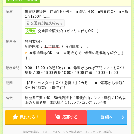
無資格未経験：時給1400円～ ■週払いOK ■扶養内OK ■日収
給与
1万1200円以上
交通費別途支給あり
交通費全額支給（ガソリン代もOK！）
交通費
静岡市葵区
勤務地
新静岡駅
/
日吉町駅
/
音羽町駅
/
…
≪車通勤もOK！≫ご自宅近くでご希望の勤務地を紹介しま
す。
9:00～18:00（休憩60分） ■ご希望があれば下記シフトもOK！
勤務時間
早番 7:00～16:00 遅番 10:00～19:00 時短 10:00～15:00 「家
族と休みを合わせたい」 「余裕を持って夕飯の準備がしたい」
「できれば残業はしたくない」 など、ご希望を教えてください
【8月中のスタートOK！急募！】2カ月～ ■ご応募から最短2～
期間
ね。 ※Wワーク希望の方へ 今ご覧のお仕事で希望する勤務時間
3日後に就業が可能です！
と、もう1つのお仕事の勤務時間。 合計で週40時間を超える場
合は応募できません。
履歴書不要
/
40～50代活躍中
/
服装自由
/
シフト勤務
/
10名以
特徴
上の大量募集
/
電話対応なし
/
パソコンスキル不要
気になる！
応募する
詳細へ
掲載元企業名
日研トータルソーシング株式会社 メディカルケア事業部