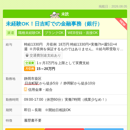
掲載日：2026.08.05
未読
NEW
未経験OK！日吉町での金融事務（銀行）
派遣
職種未経験OK
ブランクOK
WEB登録・面接OK
時給1330円 月収例 18万円 時給1330円×実働7h×週5日×4
給与
週 ※月収例を保証するものではありません。※給与即受取りサ
ービス利用可（利用条件有）
交通費別途支給あり
1ヶ月3万円を上限として実費支給
交通費
15～20万円
月収例
静岡市葵区
勤務地
日吉町駅
から徒歩5分
/
静岡駅から徒歩10分
信用金庫・組合
09:00-17:00（休憩60分）実働7時間（残業少なめ！）
勤務時間
即日～長期 ※開始日相談OK
期間
履歴書不要
特徴