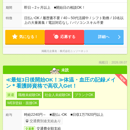
即日～2ヶ月以上 ■開始日の相談OK！
期間
日払いOK
/
履歴書不要
/
40～50代活躍中
/
シフト勤務
/
10名以
特徴
上の大量募集
/
電話対応なし
/
パソコンスキル不要
気になる！
応募する
詳細へ
掲載元企業名
株式会社ニッソーネット
掲載日：2026.08.07
未読
NEW
≪最短3日後開始OK！≫体温・血圧の記録メイ
ン＊看護師資格で高収入Get！
派遣
職種未経験OK
社会人未経験OK
ブランクOK
WEB登録・面接OK
時給2240円～ ■週払いOK ■日収1万7920円以上
給与
交通費別途支給あり
交通費全額支給
交通費