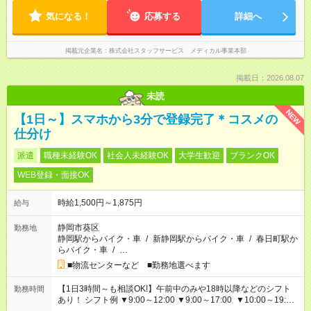
気になる！
応募する
詳細へ
掲載元企業名
株式会社スタッフサービス メディカル事業本部
掲載日：2026.08.07
未読
NEW
【1日～】スマホから3分で登録完了＊コスメの
仕分け
派遣
職種未経験OK
社会人未経験OK
大学生歓迎
ブランクOK
WEB登録・面接OK
時給1,500円～1,875円
給与
静岡市葵区
勤務地
静岡駅からバイク・車
/
新静岡駅からバイク・車
/
春日町駅か
らバイク・車
/
…
■物流センターなど ■勤務地選べます
【1日3時間～も相談OK!】午前中のみや18時以降などのシフト
勤務時間
あり！ シフト例 ▼9:00～12:00 ▼9:00～17:00 ▼10:00～19:00