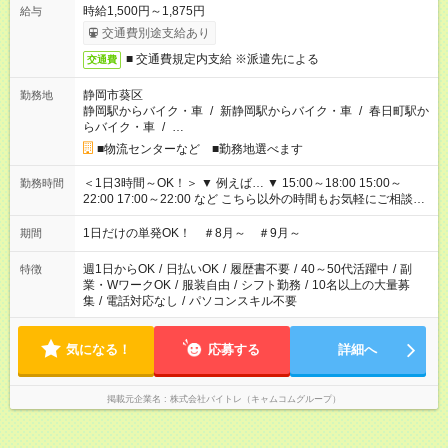
時給1,500円～1,875円
給与
交通費別途支給あり
■ 交通費規定内支給 ※派遣先による
交通費
静岡市葵区
勤務地
静岡駅からバイク・車
/
新静岡駅からバイク・車
/
春日町駅か
らバイク・車
/
…
■物流センターなど ■勤務地選べます
＜1日3時間～OK！＞ ▼ 例えば… ▼ 15:00～18:00 15:00～
勤務時間
22:00 17:00～22:00 など こちら以外の時間もお気軽にご相談く
ださい！
1日だけの単発OK！ ＃8月～ ＃9月～
期間
週1日からOK
/
日払いOK
/
履歴書不要
/
40～50代活躍中
/
副
特徴
業・WワークOK
/
服装自由
/
シフト勤務
/
10名以上の大量募
集
/
電話対応なし
/
パソコンスキル不要
気になる！
応募する
詳細へ
掲載元企業名
株式会社バイトレ（キャムコムグループ）