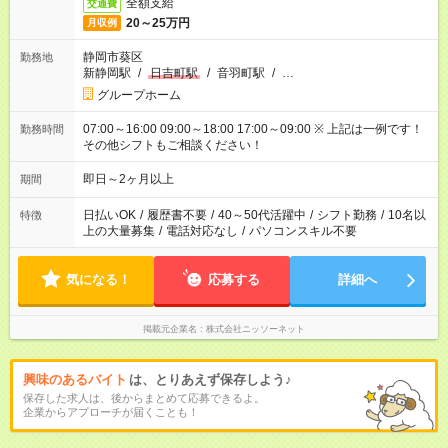
全額支給
交通費
20～25万円
月収例
静岡市葵区
勤務地
新静岡駅
/
日吉町駅
/
音羽町駅
/
…
グループホーム
07:00～16:00 09:00～18:00 17:00～09:00 ※ 上記は一例です！
勤務時間
その他シフトもご相談ください！
即日～2ヶ月以上
期間
日払いOK
/
履歴書不要
/
40～50代活躍中
/
シフト勤務
/
10名以
特徴
上の大量募集
/
電話対応なし
/
パソコンスキル不要
気になる！
応募する
詳細へ
掲載元企業名
株式会社ニッソーネット
興味のあるバイト
は、とりあえず保存しよう♪
保存した求人は、後からまとめて応募できるよ。
企業からアプローチが届くことも！