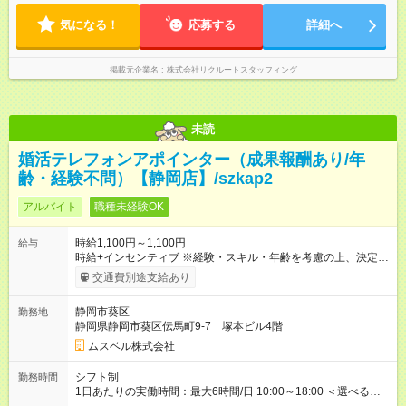
気になる！
応募する
詳細へ
掲載元企業名
株式会社リクルートスタッフィング
未読
婚活テレフォンアポインター（成果報酬あり/年
齢・経験不問）【静岡店】/szkap2
アルバイト
職種未経験OK
時給1,100円～1,100円
給与
時給+インセンティブ ※経験・スキル・年齢を考慮の上、決定し
ます。 《成果に応じたインセンティブ支給例》 テレアポ未経
交通費別途支給あり
験、入社5ヶ月目の女性パートさんが、時給に加えて、月7万円
のインセンティブを獲得するなど、入社年数に関わりなく成
静岡市葵区
勤務地
果・貢献に応じた報酬制度が導入されています。 ※試用期間は3
静岡県静岡市葵区伝馬町9-7 塚本ビル4階
ヶ月で、その間は有期契約です。そのほかの条件に変更はあり
ません。 【試用期間】試用期間あり 試用期間の長さ：2ヶ月
ムスベル株式会社
※ 雇用形態と給与に、本採用時と異なる部分があります。 雇用
形態：中途採用（契約社員） 給与：本採用時と同じです。 ※試
シフト制
勤務時間
用期間は2ヶ月で、その間は有期契約です。そのほかの条件に変
1日あたりの実働時間：最大6時間/日 10:00～18:00 ＜選べるシ
更はありません。 ※月所定労働時間が110時間未満の方は試用期