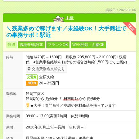
掲載日：2026.08.06
未読
NEW
＼残業多めで稼げます／未経験OK！大手商社で
の事務サポ！駅近
派遣
職種未経験OK
ブランクOK
WEB登録・面接OK
時給1470円～1500円 月収例 205,800円～210,000円+残業
給与
代 ●営業事務経験をお持ちの場合は時給1,500円にてご案内し
ます
交通費別途支給あり
全額支給
交通費
20～25万円
月収例
静岡市葵区
勤務地
静岡駅から徒歩5分
/
日吉町駅
から徒歩6分
★大手！専門商社／空調や建材商品を扱っています
09:00～17:00(実働7時間 休憩1時間)
勤務時間
2026年10月上旬～長期 ※10月～！
期間
履歴書不要
/
40～50代活躍中
/
服装自由
特徴