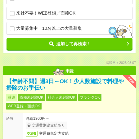
来社不要！WEB登録／面接OK
大量募集中！10名以上の大量募集
追加して再検索！
掲載日：2026.08.07
未読
NEW
【年齢不問】週3日～OK！少人数施設で料理や
掃除のお手伝い
派遣
職種未経験OK
社会人未経験OK
ブランクOK
WEB登録・面接OK
時給1300円～
給与
交通費別途支給あり
交通費規定内支給
交通費