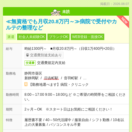
掲載日：2026.08.07
未読
NEW
≪無資格でも月収20.8万円～≫病院で受付やカ
ルテの整理など
派遣
社会人未経験OK
ブランクOK
WEB登録・面接OK
時給1300円～ ■月収20.8万円～（日収1万400円×20日）
給与
交通費別途支給あり
交通費規定内支給
交通費
静岡市葵区
勤務地
新静岡駅
/
日吉町駅
/
音羽町駅
/
…
【勤務地選べます】病院・クリニック
8:00～17:00 9:00～18:00など ※ご希望の時間帯をご相談くださ
勤務時間
い。
2ヶ月～OK ※スタート日はお気軽にご相談ください！
期間
履歴書不要
/
40～50代活躍中
/
服装自由
/
シフト勤務
/
10名以
特徴
上の大量募集
/
パソコンスキル不要