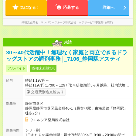
気になる！
応募する
詳細へ
掲載元企業名
マンパワーグループ株式会社 ケアサービス事業部（保育）
未読
30～40代活躍中！無理なく家庭と両立できるドラ
ッグストアの調剤事務│_7106_静岡駅アスティ
アルバイト
職種未経験OK
時給1,197円～
給与
時給1197円(17:00～1297円)※研修期間3ヶ月以降、社内試験に
よる更新判定あり 社内試験合格後、時給＋50～100円の昇給あ
交通費別途支給あり
り （大学生は＋20円） 試用期間あり：入社日から3ヶ月間／本
採用と待遇は変わりません。 【試用期間】試用期間あり 試用期
静岡市葵区
勤務地
間の長さ：3ヶ月 雇用形態、給与は本採用時と同じです。
静岡県静岡市葵区黒金町46-1（最寄り駅：東海道線「静岡駅」
徒歩2分）
ウエルシア薬局株式会社
シフト制
勤務時間
1日あたりの実働時間：最大7時間30分/日 9:00～20:00の間で1