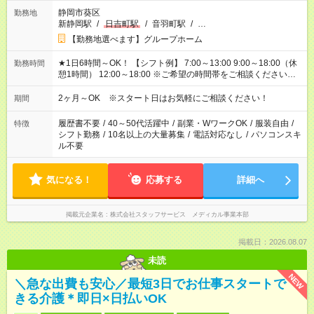
静岡市葵区
勤務地
新静岡駅
/
日吉町駅
/
音羽町駅
/
…
【勤務地選べます】グループホーム
★1日6時間～OK！ 【シフト例】 7:00～13:00 9:00～18:00（休
勤務時間
憩1時間） 12:00～18:00 ※ご希望の時間帯をご相談ください。
※日勤、夜勤のみ、変則的な勤務等も相談OK！
2ヶ月～OK ※スタート日はお気軽にご相談ください！
期間
履歴書不要
/
40～50代活躍中
/
副業・WワークOK
/
服装自由
/
特徴
シフト勤務
/
10名以上の大量募集
/
電話対応なし
/
パソコンスキ
ル不要
気になる！
応募する
詳細へ
掲載元企業名
株式会社スタッフサービス メディカル事業本部
掲載日：2026.08.07
未読
NEW
＼急な出費も安心／最短3日でお仕事スタートで
きる介護＊即日×日払いOK