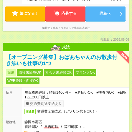
日7.5時間の勤務 ☆週3～5日の勤務 ※勤務曜日応相談 ☆未経
験・無資格可
気になる！
応募する
詳細へ
掲載元企業名
ウエルシア薬局株式会社
掲載日：2026.08.06
未読
NEW
【オープニング募集】おばあちゃんのお散歩付
き添いも仕事の1つ
派遣
職種未経験OK
社会人未経験OK
ブランクOK
WEB登録・面接OK
無資格未経験：時給1400円～ ■週払いOK ■扶養内OK ■日収
給与
1万1200円以上
交通費別途支給あり
交通費全額支給（ガソリン代もOK！）
交通費
静岡市葵区
勤務地
新静岡駅
/
日吉町駅
/
音羽町駅
/
…