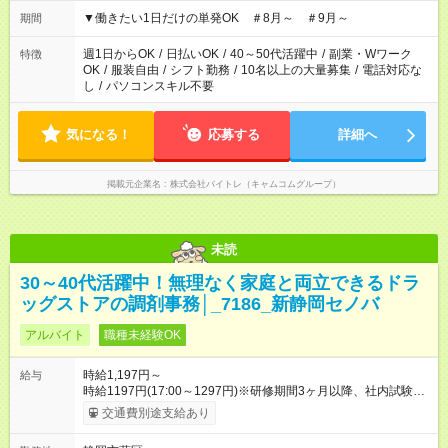
▼18:00～21:00
▼働きたい1日だけの単発OK ＃8月～ ＃9月～
期間
週1日からOK
/
日払いOK
/
40～50代活躍中
/
副業・Wワーク
特徴
OK
/
服装自由
/
シフト勤務
/
10名以上の大量募集
/
電話対応な
し
/
パソコンスキル不要
気になる！
応募する
詳細へ
掲載元企業名
株式会社バイトレ（キャムコムグループ）
未読
30～40代活躍中！無理なく家庭と両立できるドラ
ッグストアの調剤事務│_7186_新静岡セノバ
アルバイト
職種未経験OK
時給1,197円～
給与
時給1197円(17:00～1297円)※研修期間3ヶ月以降、社内試験に
よる更新判定あり 社内試験合格後、時給＋50～100円の昇給あ
交通費別途支給あり
り （大学生は＋20円） 試用期間あり：入社日から3ヶ月間／本
採用と待遇は変わりません。 【試用期間】試用期間あり 試用期