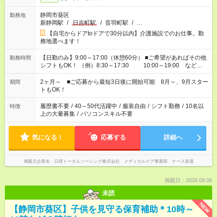
静岡市葵区
勤務地
新静岡駅
/
日吉町駅
/
音羽町駅
/
…
【自宅からドアtoドアで30分以内】介護施設でのお仕事。勤
務地選べます！
【日勤のみ】9:00～17:00（休憩60分） ■ご希望があればその他
勤務時間
シフトもOK！ （例）8:30～17:30 10:00～19:00 など
「家族とお休みを合わせたい」 「できれば残業はしたくない」
など、あなたのご希望に沿ったお仕事をご紹介します！ ※Wワ
2ヶ月～ ■ご応募から最短3日後に開始可能 8月～、9月スター
期間
ーク希望の方へ 今ご覧のお仕事で希望する勤務時間と、もう1つ
トもOK！
のお仕事の勤務時間。 合計で週40時間を超える場合は応募でき
ません
履歴書不要
/
40～50代活躍中
/
服装自由
/
シフト勤務
/
10名以
特徴
上の大量募集
/
パソコンスキル不要
気になる！
応募する
詳細へ
掲載元企業名
日研トータルソーシング株式会社 メディカルケア事業部 ナース派遣
掲載日：2026.08.06
未読
NEW
【静岡市葵区】子供を見守る保育補助＊10時～