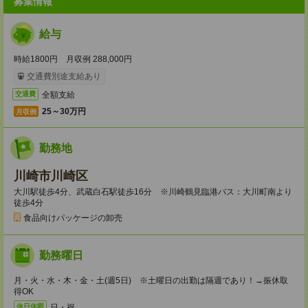
募集情報
給与
時給1800円 月収例 288,000円
交通費別途支給あり
全額支給
交通費
25～30万円
月収例
勤務地
川崎市川崎区
大川駅徒歩4分、武蔵白石駅徒歩16分 ※川崎鶴見臨港バス：大川町南より
徒歩4分
食品向けパッケージの卸売
勤務曜日
月・火・水・木・金・土(週5日) ※土曜日の出勤は隔週であり！→振休取
得OK
日・祝
休日休暇