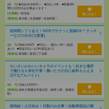
[給 与]
■日給16,840円～ ■日払いOK ■実働3時
間5,120円のお仕事あります！
[交通費]
一部支給
気になる！
[勤務地]
東京駅
/
水道橋駅
/
有楽町駅
/
…
短時間シフトあり！WEBでサクッと登録OK＊クッキ
ーなどの仕分け[派遣]
[給 与]
時給1500円 ■日払い・週払いOK！(規定
あり) ■現金日払いもOK(規定あり)
気になる！
[勤務地]
新宿駅
/
新宿三丁目駅
ちいさいかわいいキャラのイベントも！好きな場所
で働ける☆来社不要！働いたその日に給料もらえる
◎/T1[アルバイト]
[給 与]
日給13,000円～
[勤務地]
神奈川県横浜市港北区（最寄り駅：新横浜
気になる！
駅）
高時給！土日休み！日勤のお仕事！自動車部品の製