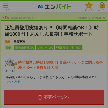
0
メニュー
気になる！
ログイン
NEW
掲載日 :2026
/
08
/
03
No.TEMPGT26-0521479
正社員登用実績あり＊《時間相談OK！》時
給1800円！あんしん長期！事務サポート
職種：
営業事務
派遣
職種未経験OK
ブランクOK
WEB登録・面接OK
時間相談〇時給1,800円！食品パッケージに関わる事
務サポート＠鶴見線大川
同業務担当の方からしっかり教えてもらえる安心環境○事務スキル
...
もっとみる
応募ページへ