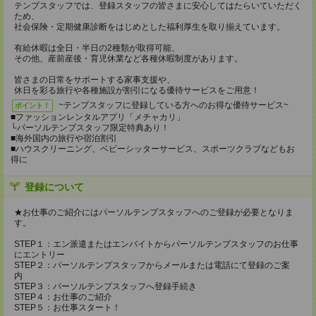
テンプスタッフでは、登録スタッフの皆さまに安心してはたらいていただく
ため、
社会保険・定期健康診断をはじめとした福利厚生を取り揃えています。
有給休暇は全日・半日の2種類が取得可能、
その他、産前産後・育児休業など各種休暇制度があります。
皆さまの日常をサポートする家事支援や、
休日を彩る旅行や各種施設が割引になる優待サービスをご用意！
~テンプスタッフに登録している方へのお得な優待サービス~
ポイント！
■ファッションレンタルアプリ「メチャカリ」
└パーソルテンプスタッフ限定特典あり！
■海外国内の旅行や宿泊割引
■ハウスクリーニング、ベビーシッターサービス、スポーツクラブなどもお
得に
登録について
★お仕事のご紹介にはパーソルテンプスタッフへのご登録が必要となりま
す。
STEP１：エン派遣またはエンバイトからパーソルテンプスタッフのお仕事
にエントリー
STEP２：パーソルテンプスタッフからメールまたは電話にて登録のご案
内
STEP３：パーソルテンプスタッフへ登録手続き
STEP４：お仕事のご紹介
STEP５：お仕事スタート！