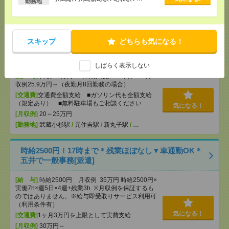
勤務地
[月収例]
20～25万円
気になる！
[勤務地]
新横浜駅から徒歩6分
スキップ
どちらも気になる！
入浴ナシ＊夜勤でゆったり見守りだけ＊週1日～無理
なく働ける[派遣]
しばらく表示しない
[給 与]
日収3.2万円～（日勤時給1800円） ■月
収例25.9万円～（夜勤月8回勤務の場合）
[交通費]
交通費全額支給 ■ガソリン代も全額支給
（規定あり） ■無料駐車場もご相談ください
気になる！
[月収例]
20～25万円
[勤務地]
武蔵小杉駅
/
元住吉駅
/
新丸子駅
/
…
時給2500円！17時まで＊残業ほぼなし▼車通勤OK＊
五井で一般事務[派遣]
[給 与]
時給2500円 月収例 35万円 時給2500円×
実働7h×週5日×4週+残業3h ※月収例を保証するも
のではありません。※給与即受取りサービス利用可
（利用条件有）
気になる！
[交通費]
1ヶ月3万円を上限として実費支給
[月収例]
30万円～