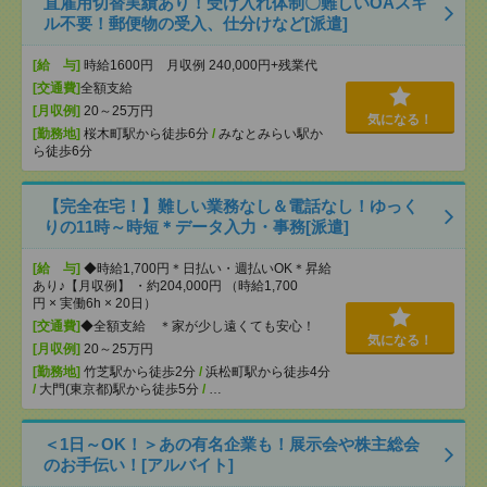
直雇用切替実績あり！受け入れ体制〇難しいOAスキ
ル不要！郵便物の受入、仕分けなど[派遣]
[給 与]
時給1600円 月収例 240,000円+残業代
[交通費]
全額支給
[月収例]
20～25万円
気になる！
[勤務地]
桜木町駅から徒歩6分
/
みなとみらい駅か
ら徒歩6分
【完全在宅！】難しい業務なし＆電話なし！ゆっく
りの11時～時短＊データ入力・事務[派遣]
[給 与]
◆時給1,700円＊日払い・週払いOK＊昇給
あり♪【月収例】 ・約204,000円 （時給1,700
円 × 実働6h × 20日）
[交通費]
◆全額支給 ＊家が少し遠くても安心！
気になる！
[月収例]
20～25万円
[勤務地]
竹芝駅から徒歩2分
/
浜松町駅から徒歩4分
/
大門(東京都)駅から徒歩5分
/
…
＜1日～OK！＞あの有名企業も！展示会や株主総会
のお手伝い！[アルバイト]