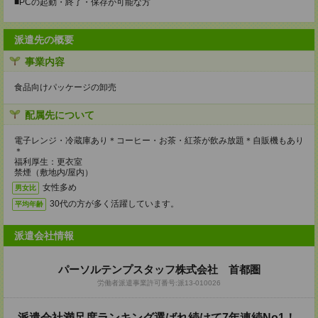
■PCの起動・終了・保存が可能な方
派遣先の概要
事業内容
食品向けパッケージの卸売
配属先について
電子レンジ・冷蔵庫あり＊コーヒー・お茶・紅茶が飲み放題＊自販機もあり
＊
福利厚生：更衣室
禁煙（敷地内/屋内）
女性多め
男女比
30代の方が多く活躍しています。
平均年齢
派遣会社情報
パーソルテンプスタッフ株式会社 首都圏
労働者派遣事業許可番号:派13-010026
派遣会社満足度ランキング選ばれ続けて7年連続No1！