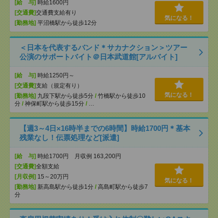
[給 与]
時給1600円
[交通費]
交通費支給有り
気になる！
[勤務地]
平沼橋駅から徒歩12分
＜日本を代表するバンド＊サカナクション＞ツアー
公演のサポートバイト＠日本武道館[アルバイト]
[給 与]
時給1250円～
[交通費]
支給（規定有り）
気になる！
[勤務地]
九段下駅から徒歩5分
/
竹橋駅から徒歩10
分
/
神保町駅から徒歩15分
/
…
【週3～4日×16時半までの6時間】時給1700円＊基本
残業なし！伝票処理など[派遣]
[給 与]
時給1700円 月収例 163,200円
[交通費]
全額支給
[月収例]
15～20万円
気になる！
[勤務地]
新高島駅から徒歩1分
/
高島町駅から徒歩7
分