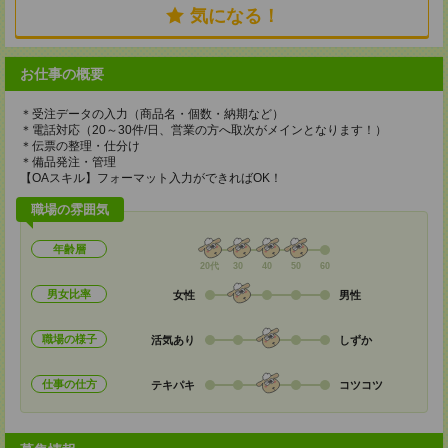
気になる！
お仕事の概要
＊受注データの入力（商品名・個数・納期など）
＊電話対応（20～30件/日、営業の方へ取次がメインとなります！）
＊伝票の整理・仕分け
＊備品発注・管理
【OAスキル】フォーマット入力ができればOK！
職場の雰囲気
年齢層
20代
30
40
50
60
男女比率
女性
男性
職場の様子
活気あり
しずか
仕事の仕方
テキパキ
コツコツ