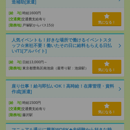
造補助[派遣]
[給 与]
時給1600円
[交通費]
交通費支給有り
気になる！
[勤務地]
戸塚駅からバス15分
人気イベントも！好きな場所で働けるイベントスタ
ッフ☆来社不要！働いたその日に給料もらえる日払
い/T1[アルバイト]
[給 与]
日給13,000円～
[勤務地]
東京都豊島区南池袋（最寄り駅：池袋駅）
気になる！
座り仕事！給与即払いOK！高時給！在庫管理・資料
作成[派遣]
[給 与]
時給1500円
[交通費]
交通費支給有り
気になる！
[勤務地]
藤沢駅
マニュアル通りに簡単WORK◆未経験から好きな時