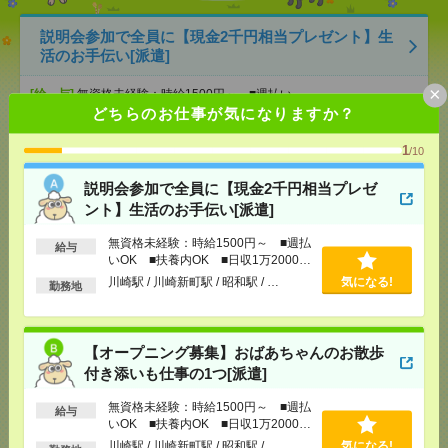
説明会参加で全員に【現金2千円相当プレゼント】生
活のお手伝い[派遣]
×
[給 与]
無資格未経験：時給1500円～ ■週払い
OK ■扶養内OK ■日収1万2000円以上
どちらのお仕事が気になりますか？
[交通費]
交通費全額支給
気になる！
1
/10
[勤務地]
川崎駅
/
川崎新町駅
/
昭和駅
/
…
説明会参加で全員に【現金2千円相当プレゼ
【オープニング募集】おばあちゃんのお散歩付き添
ント】生活のお手伝い[派遣]
いも仕事の1つ[派遣]
無資格未経験：時給1500円～ ■週払
給与
いOK ■扶養内OK ■日収1万2000円
[給 与]
無資格未経験：時給1500円～ ■週払い
OK ■扶養内OK ■日収1万2000円以上
以上
川崎駅 / 川崎新町駅 / 昭和駅 / …
気になる!
勤務地
[交通費]
交通費全額支給
気になる！
[勤務地]
川崎駅
/
川崎新町駅
/
昭和駅
/
…
【オープニング募集】おばあちゃんのお散歩
1800円＊10月【週4日＆時短OK】新横浜駅近！働き
付き添いも仕事の1つ[派遣]
方えらべる！経理[派遣]
無資格未経験：時給1500円～ ■週払
給与
いOK ■扶養内OK ■日収1万2000円
[給 与]
時給1800円 月収例 201,600円+残業代
以上
川崎駅 / 川崎新町駅 / 昭和駅 / …
気になる!
[交通費]
全額支給