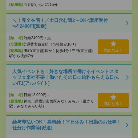
[勤務地]
五井駅からバス15分
＼！完全在宅！／土日含む週2～OK<講座受付
>@2400円[派遣]
[給 与]
時給2400円＋交
[交通費]
交通費実費支給（当社規定あり）
気になる！
[勤務地]
田町(東京都)駅から徒歩4分
/
三田(東京都)
駅から徒歩7分
人気イベントも！好きな場所で働けるイベントスタ
ッフ☆来社不要！働いたその日に給料もらえる日払
い/T1[アルバイト]
[給 与]
日給13,000円～
[勤務地]
神奈川県横浜市西区みなとみらい（最寄り
気になる！
駅：みなとみらい駅）
給与即払いOK！高時給！平日休み！日勤のお仕事！
仕分け作業等[派遣]