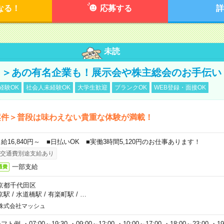
なる！
応募する
詳
未読
！＞あの有名企業も！展示会や株主総会のお手伝い
経験OK
社会人未経験OK
大学生歓迎
ブランクOK
WEB登録・面接OK
案件＞普段は味わえない貴重な体験が満載！
日給16,840円～ ■日払いOK ■実働3時間5,120円のお仕事あります！
交通費別途支給あり
一部支給
通費
京都千代田区
京駅
/
水道橋駅
/
有楽町駅
/
…
株式会社マッシュ
フト例 ・07:00～19:30 ・09:00～12:00 ・10:00～17:00 ・18:00～23:00 ・19: