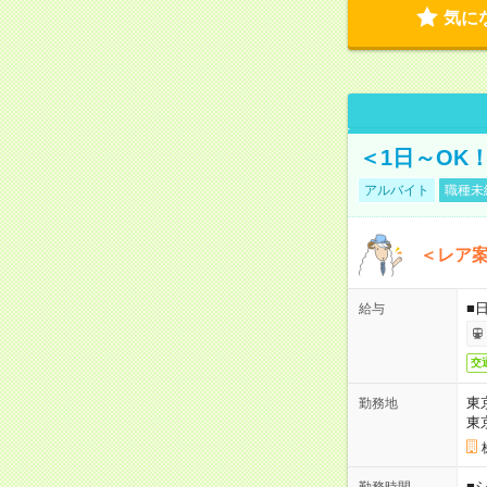
気に
＜1日～OK
アルバイト
職種未
＜レア
■
給与
交
東
勤務地
東
■シ
勤務時間