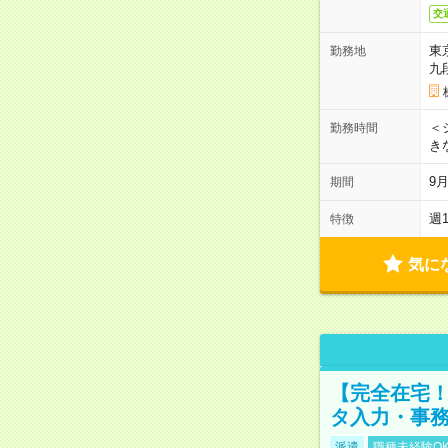
交
東
勤務地
九
＜シ
勤務時間
き
9
期間
週
特徴
気に
【完全在宅！
タ入力・事
派遣
職種未経験O