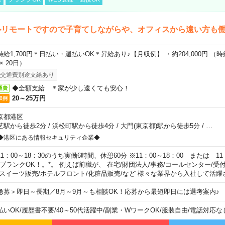
ルリモートですので子育てしながらや、オフィスから遠い方も
時給1,700円＊日払い・週払いOK＊昇給あり♪【月収例】 ・約204,000円 （時給1
 × 20日）
交通費別途支給あり
◆全額支給 ＊家が少し遠くても安心！
通費
20～25万円
収例
京都港区
芝駅から徒歩2分
/
浜松町駅から徒歩4分
/
大門(東京都)駅から徒歩5分
/
…
◆港区にある情報セキュリティ企業◆
11：00～18：30のうち実働6時間、休憩60分 ※11：00～18：00 または 11
。ブランクOK！。*。 例えば前職が、 在宅/財団法人/事務/コールセンター/受
 スイーツ販売/ホテルフロント/化粧品販売/など 様々な業界から入社して活躍
急募＞即日～長期／8月～9月～も相談OK！応募から最短即日には選考案内♪
払いOK
/
履歴書不要
/
40～50代活躍中
/
副業・WワークOK
/
服装自由
/
電話対応な