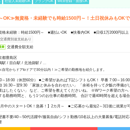
K
社会人未経験OK
ブランクOK
WEB登録・面接OK
～OK≫無資格・未経験でも時給1500円～！土日祝休みもOK
資格未経験：時給1500円～ ■週払いOK ■扶養内OK ■日収1万2000円以上
交通費別途支給あり
交通費全額支給
通費
京都豊島区
鴨駅
/
目白駅
/
北池袋駅
/
…
≪自宅からドアtoドアで30分以内！≫ご希望の勤務地を紹介します。
00～18:00（休憩60分） ■ご希望があれば下記シフトもOK！ 早番 7:00～16:00 遅
勤 16:30～翌9:30 「家族と休みを合わせたい」 「余裕を持って夕飯の準備
業はしたくない」 など、ご希望を教えてくださいね。 ※Wワーク希望の方へ
する勤務時間と、もう1つのお仕事の勤務時間。 合計で週40時間を超える場
8月中のスタートOK！急募！】2カ月～ ■ご応募から最短2～3日後に就業が
歴書不要
/
40～50代活躍中
/
服装自由
/
シフト勤務
/
10名以上の大量募集
/
電話対応
要