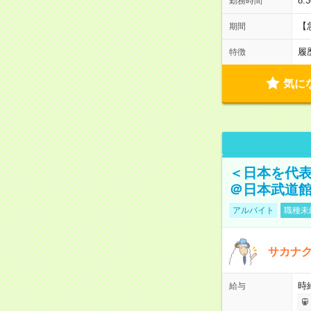
8:
勤務時間
【
期間
履
特徴
気に
＜日本を代
＠日本武道
アルバイト
職種未
サカナク
時
給与