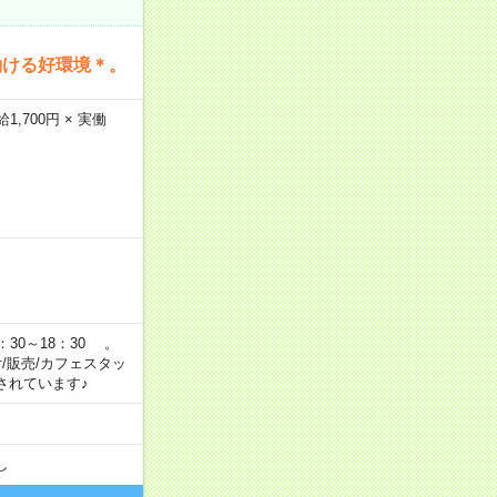
働ける好環境＊。
,700円 × 実働
：30～18：30 。
付/販売/カフェスタッ
されています♪
し