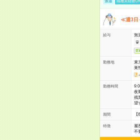
派遣
職種未経験O
≪週3日
無
給与
交
東
勤務地
巣
9:
勤務時間
夜
残
望
【
期間
履
特徴
不