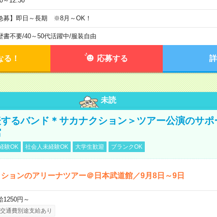
30～12:30
急募】即日～長期 ※8月～OK！
歴書不要
/
40～50代活躍中
/
服装自由
なる！
応募する
詳
未読
表するバンド＊サカナクション＞ツアー公演のサポ
館
経験OK
社会人未経験OK
大学生歓迎
ブランクOK
ションのアリーナツアー＠日本武道館／9月8日～9日
給1250円～
交通費別途支給あり