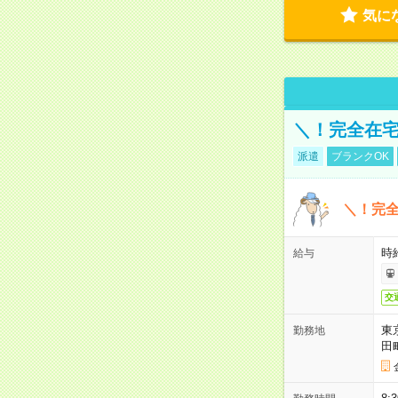
気に
＼！完全在宅
派遣
ブランクOK
＼！完全
時
給与
交
東
勤務地
田