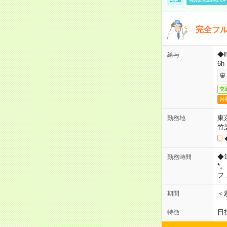
完全フ
◆
給与
6h
交
月
東
勤務地
竹
◆
勤務時間
*
フ
＜
期間
日
特徴