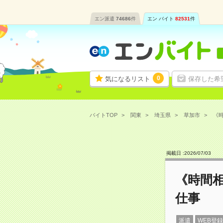
エン派遣
74686
件
エン バイト
82531
件
0
気になるリスト
保存した希
バイトTOP
関東
埼玉県
草加市
《時
掲載日 :
2026
/
07
/
03
《時間
仕事
派遣
WEB登