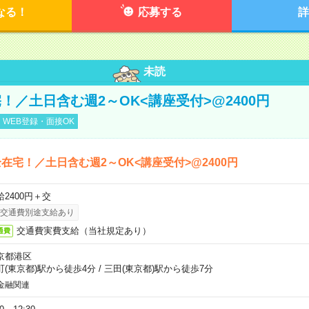
なる！
応募する
詳
未読
！／土日含む週2～OK<講座受付>@2400円
WEB登録・面接OK
在宅！／土日含む週2～OK<講座受付>@2400円
給2400円＋交
交通費別途支給あり
交通費実費支給（当社規定あり）
通費
京都港区
町(東京都)駅から徒歩4分
/
三田(東京都)駅から徒歩7分
金融関連