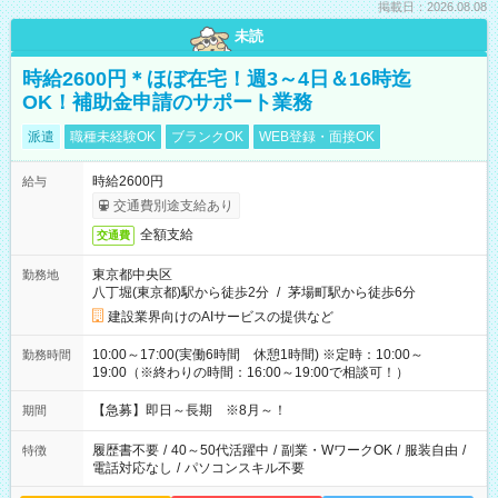
掲載日：2026.08.08
未読
時給2600円＊ほぼ在宅！週3～4日＆16時迄
OK！補助金申請のサポート業務
派遣
職種未経験OK
ブランクOK
WEB登録・面接OK
時給2600円
給与
交通費別途支給あり
全額支給
交通費
東京都中央区
勤務地
八丁堀(東京都)駅から徒歩2分
/
茅場町駅から徒歩6分
建設業界向けのAIサービスの提供など
10:00～17:00(実働6時間 休憩1時間) ※定時：10:00～
勤務時間
19:00（※終わりの時間：16:00～19:00で相談可！）
【急募】即日～長期 ※8月～！
期間
履歴書不要
/
40～50代活躍中
/
副業・WワークOK
/
服装自由
/
特徴
電話対応なし
/
パソコンスキル不要