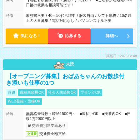
【現在も積極採用中！急募！】2カ月～ ■ご応募から最短2～3
期間
の方へ 今ご覧のお仕事で希望する勤務時間と、もう1つのお仕事
日後の就業も相談可能です！
の勤務時間。 合計で週40時間を超える場合は応募できません。
履歴書不要
/
40～50代活躍中
/
服装自由
/
シフト勤務
/
10名以
特徴
上の大量募集
/
電話対応なし
/
パソコンスキル不要
気になる！
応募する
詳細へ
掲載日：2026.08.08
未読
【オープニング募集】おばあちゃんのお散歩付
き添いも仕事の1つ
派遣
職種未経験OK
社会人未経験OK
ブランクOK
WEB登録・面接OK
無資格未経験：時給1500円～ ■週払いOK ■扶養内OK ■日
給与
収1万2000円以上
交通費別途支給あり
交通費全額支給
交通費