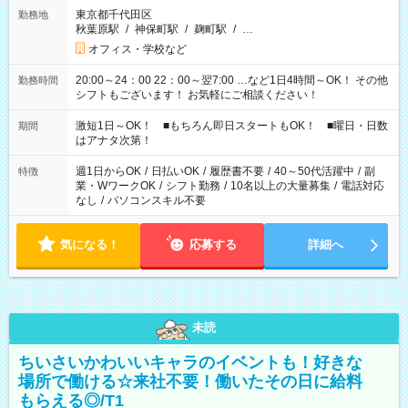
東京都千代田区
勤務地
秋葉原駅
/
神保町駅
/
麹町駅
/
…
オフィス・学校など
20:00～24：00 22：00～翌7:00 …など1日4時間～OK！ その他
勤務時間
シフトもございます！ お気軽にご相談ください！
激短1日～OK！ ■もちろん即日スタートもOK！ ■曜日・日数
期間
はアナタ次第！
週1日からOK
/
日払いOK
/
履歴書不要
/
40～50代活躍中
/
副
特徴
業・WワークOK
/
シフト勤務
/
10名以上の大量募集
/
電話対応
なし
/
パソコンスキル不要
気になる！
応募する
詳細へ
未読
ちいさいかわいいキャラのイベントも！好きな
場所で働ける☆来社不要！働いたその日に給料
もらえる◎/T1