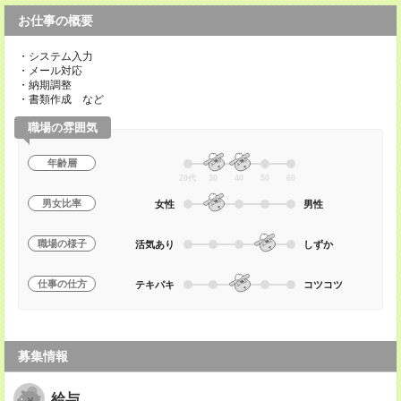
お仕事の概要
・システム入力
・メール対応
・納期調整
・書類作成 など
職場の雰囲気
年齢層
20代
30
40
50
60
男女比率
女性
男性
職場の様子
活気あり
しずか
仕事の仕方
テキパキ
コツコツ
募集情報
給与