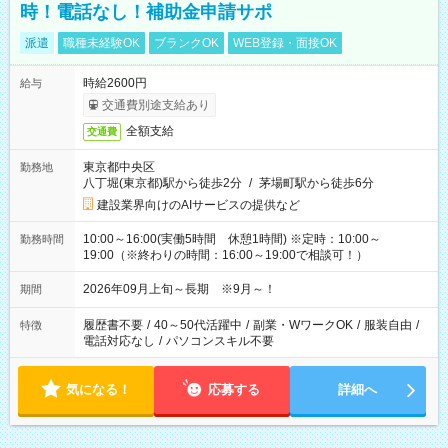
時！電話なし！補助金申請サポ
派遣
職種未経験OK
ブランクOK
WEB登録・面接OK
時給2600円
給与
交通費別途支給あり
全額支給
交通費
東京都中央区
勤務地
八丁堀(東京都)駅から徒歩2分
/
茅場町駅から徒歩6分
建設業界向けのAIサービスの提供など
10:00～16:00(実働5時間 休憩1時間) ※定時：10:00～
勤務時間
19:00（※終わりの時間：16:00～19:00で相談可！）
2026年09月上旬～長期 ※9月～！
期間
履歴書不要
/
40～50代活躍中
/
副業・WワークOK
/
服装自由
/
特徴
電話対応なし
/
パソコンスキル不要
気になる！
応募する
詳細へ