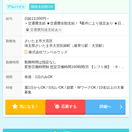
アルバイト
職種未経験OK
日給13,000円～
給与
＋交通費支給 ★交通費全額支給！ ┗案件により規定あり ★日払
いOK！（規定あり） ┗働いたその日に現金GET♪ お仕事後はコ
交通費別途支給あり
ンビニATMから 日払い分を引き落とせます！ 【試用期間】試
用期間なし
さいたま市大宮区
勤務地
埼玉県さいたま市大宮区錦町（最寄り駅：大宮駅）
株式会社ワンベルウッズ
勤務時間は指定なし
勤務時間
変形労働時間制 想定労働時間160時間/月 【シフト例】 ・8：00
～21：00
単発・1日のみOK
期間
週1日からOK / 日払いOK / 副業・WワークOK / 10名以上の大量
特徴
募集
気になる！
応募する
詳細へ