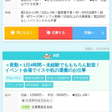
激短1日～OK！ ■もちろん即日スタートもOK！ ■曜日・日数
期間
はアナタ次第！
週1日からOK
/
日払いOK
/
履歴書不要
/
40～50代活躍中
/
副
特徴
業・WワークOK
/
シフト勤務
/
10名以上の大量募集
/
電話対応
なし
/
パソコンスキル不要
気になる！
応募する
詳細へ
掲載日：2026.08.05
未読
＜夜勤＞1日4時間～未経験でももちろん歓迎！
イベント会場でイスや机の運搬のお仕事
アルバイト
職種未経験OK
社会人未経験OK
大学生歓迎
ブランクOK
WEB登録・面接OK
日給：12500円～ 半日：5000円～ ■日払いOK！
給与
交通費別途支給あり
交通費規定支給
交通費