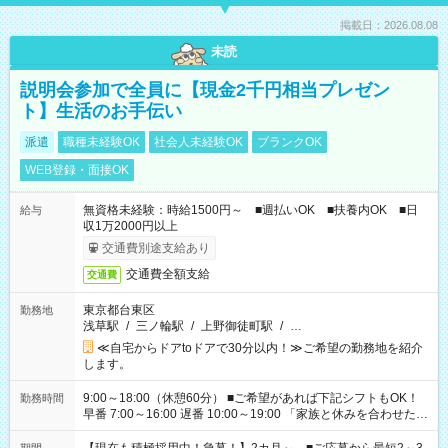
掲載日：2026.08.08
未読
説明会参加で全員に【現金2千円相当プレゼン
ト】生活のお手伝い
派遣
職種未経験OK
社会人未経験OK
ブランクOK
WEB登録・面接OK
無資格未経験：時給1500円～ ■週払いOK ■扶養内OK ■日
給与
収1万2000円以上
交通費別途支給あり
交通費全額支給
交通費
東京都台東区
勤務地
浅草駅
/
三ノ輪駅
/
上野御徒町駅
/
…
≪自宅からドアtoドアで30分以内！≫ご希望の勤務地を紹介
します。
9:00～18:00（休憩60分） ■ご希望があれば下記シフトもOK！
勤務時間
早番 7:00～16:00 遅番 10:00～19:00 「家族と休みを合わせた
い」 「余裕を持って夕飯の準備がしたい」 「できれば残業はし
たくない」 など、ご希望を教えてくださいね。 ※Wワーク希望