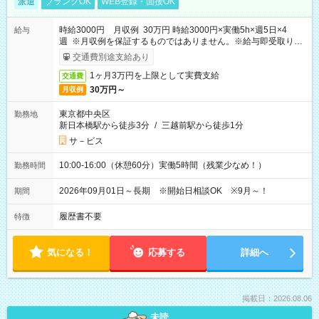
派遣
ブランクOK
WEB登録・面接OK
時給3000円 月収例 30万円 時給3000円×実働5h×週5日×4
給与
週 ※月収例を保証するものではありません。※給与即受取りサ
ービス利用可（利用条件有）
交通費別途支給あり
1ヶ月3万円を上限として実費支給
交通費
30万円～
月収例
東京都中央区
勤務地
新日本橋駅から徒歩3分
/
三越前駅から徒歩1分
サ－ビス
10:00-16:00（休憩60分）実働5時間（残業少なめ！）
勤務時間
2026年09月01日～長期 ※開始日相談OK ※9月～！
期間
履歴書不要
特徴
気になる！
応募する
詳細へ
掲載日：2026.08.06
未読