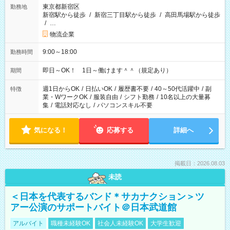
東京都新宿区
勤務地
新宿駅から徒歩
/
新宿三丁目駅から徒歩
/
高田馬場駅から徒歩
/
…
物流企業
9:00～18:00
勤務時間
即日～OK！ 1日～働けます＾＾（規定あり）
期間
週1日からOK
/
日払いOK
/
履歴書不要
/
40～50代活躍中
/
副
特徴
業・WワークOK
/
服装自由
/
シフト勤務
/
10名以上の大量募
集
/
電話対応なし
/
パソコンスキル不要
気になる！
応募する
詳細へ
掲載日：2026.08.03
未読
＜日本を代表するバンド＊サカナクション＞ツ
アー公演のサポートバイト＠日本武道館
アルバイト
職種未経験OK
社会人未経験OK
大学生歓迎