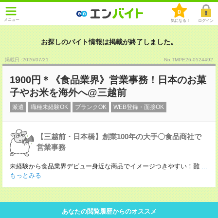
0
メニュー
気になる！
ログイン
お探しのバイト情報は掲載が終了しました。
掲載日 :2026
/
07
/
21
No.TMPE26-0524492
1900円＊《食品業界》営業事務！日本のお菓
子やお米を海外へ@三越前
派遣
職種未経験OK
ブランクOK
WEB登録・面接OK
【三越前・日本橋】創業100年の大手〇食品商社で
営業事務
未経験から食品業界デビュー身近な商品でイメージつきやすい！難
...
もっとみる
あなたの閲覧履歴からのオススメ