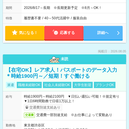
2026/8/17～長期 ※長期更新予定 ※8月～OK！
期間
履歴書不要
/
40～50代活躍中
/
服装自由
特徴
気になる！
応募する
詳細へ
掲載日：2026.08.05
未読
【在宅OK】レア求人！パスポートのデータ入力
＊時給1900円～／短期！すぐ働ける
派遣
職種未経験OK
社会人未経験OK
大学生歓迎
ブランクOK
時給1900円～時給2100円 ▼日払い週払い可能！※規定有り
給与
▼1日6時間勤務で日収1万以上！
交通費別途支給あり
交通費一部別途支給 ※お仕事によって変動あり
交通費
東京都渋谷区
勤務地