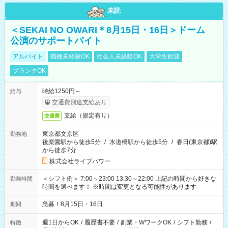
未読
＜SEKAI NO OWARI＊8月15日・16日＞ドーム
公演のサポートバイト
アルバイト
職種未経験OK
社会人未経験OK
大学生歓迎
ブランクOK
時給1250円～
給与
交通費別途支給あり
支給（規定有り）
交通費
東京都文京区
勤務地
後楽園駅から徒歩5分
/
水道橋駅から徒歩5分
/
春日(東京都)駅
から徒歩7分
株式会社ライブパワー
＜シフト例＞ 7:00～23:00 13:30～22:00 上記の時間から好きな
勤務時間
時間を選べます！ ※時間は変更となる可能性があります
急募！8月15日・16日
期間
週1日からOK
/
履歴書不要
/
副業・WワークOK
/
シフト勤務
/
特徴