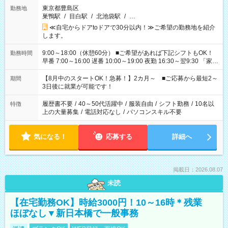
東京都豊島区
勤務地
巣鴨駅
/
目白駅
/
北池袋駅
/
…
≪自宅からドアtoドアで30分以内！≫ご希望の勤務地を紹介
します。
9:00～18:00（休憩60分） ■ご希望があれば下記シフトもOK！
勤務時間
早番 7:00～16:00 遅番 10:00～19:00 夜勤 16:30～翌9:30 「家族
と休みを合わせたい」 「余裕を持って夕飯の準備がしたい」
「できれば残業はしたくない」 など、ご希望を教えてください
【8月中のスタートOK！急募！】2カ月～ ■ご応募から最短2～
期間
ね。 ※Wワーク希望の方へ 今ご覧のお仕事で希望する勤務時間
3日後に就業が可能です！
と、もう1つのお仕事の勤務時間。 合計で週40時間を超える場
合は応募できません。
履歴書不要
/
40～50代活躍中
/
服装自由
/
シフト勤務
/
10名以
特徴
上の大量募集
/
電話対応なし
/
パソコンスキル不要
気になる！
応募する
詳細へ
掲載日：2026.08.07
未読
【在宅勤務OK】時給3000円！10～16時＊残業
ほぼなし▼新日本橋で一般事務