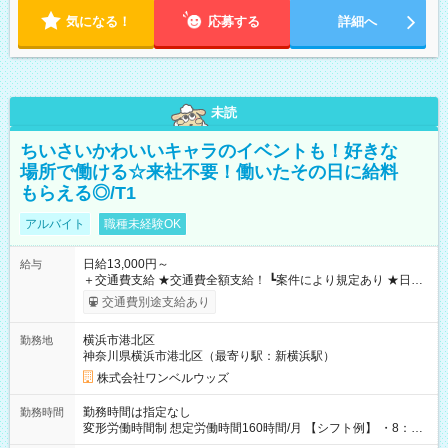
気になる！
応募する
詳細へ
未読
ちいさいかわいいキャラのイベントも！好きな
場所で働ける☆来社不要！働いたその日に給料
もらえる◎/T1
アルバイト
職種未経験OK
日給13,000円～
給与
＋交通費支給 ★交通費全額支給！ ┗案件により規定あり ★日払
いOK！（規定あり） ┗働いたその日に現金GET♪ お仕事後はコ
交通費別途支給あり
ンビニATMから 日払い分を引き落とせます！ 【試用期間】試
用期間なし
横浜市港北区
勤務地
神奈川県横浜市港北区（最寄り駅：新横浜駅）
株式会社ワンベルウッズ
勤務時間は指定なし
勤務時間
変形労働時間制 想定労働時間160時間/月 【シフト例】 ・8：00
～21：00