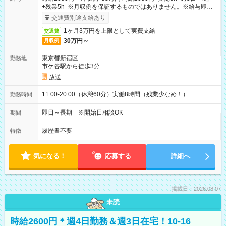
+残業5h ※月収例を保証するものではありません。※給与即受
取りサービス利用可（利用条件有）
交通費別途支給あり
1ヶ月3万円を上限として実費支給
交通費
30万円～
月収例
東京都新宿区
勤務地
市ケ谷駅から徒歩3分
放送
11:00-20:00（休憩60分）実働8時間（残業少なめ！）
勤務時間
即日～長期 ※開始日相談OK
期間
履歴書不要
特徴
気になる！
応募する
詳細へ
掲載日：2026.08.07
未読
時給2600円＊週4日勤務＆週3日在宅！10-16