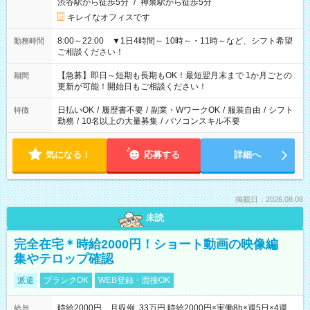
渋谷駅から徒歩5分
/
神泉駅から徒歩5分
キレイなオフィスです
8:00～22:00 ▼1日4時間～ 10時～・11時～など、シフト希望
勤務時間
ご相談ください！
【急募】即日～短期も長期もOK！最短翌月末まで 1か月ごとの
期間
更新が可能！開始日もご相談ください！
日払いOK
/
履歴書不要
/
副業・WワークOK
/
服装自由
/
シフト
特徴
勤務
/
10名以上の大量募集
/
パソコンスキル不要
気になる！
応募する
詳細へ
掲載日：2026.08.08
未読
完全在宅＊時給2000円！ショート動画の映像編
集やテロップ確認
派遣
ブランクOK
WEB登録・面接OK
時給2000円 月収例 33万円 時給2000円×実働8h×週5日×4週
給与