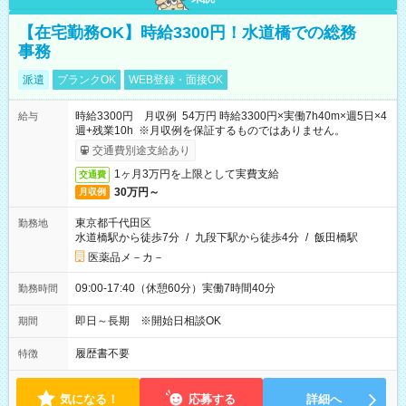
【在宅勤務OK】時給3300円！水道橋での総務
事務
派遣
ブランクOK
WEB登録・面接OK
時給3300円 月収例 54万円 時給3300円×実働7h40m×週5日×4
給与
週+残業10h ※月収例を保証するものではありません。
交通費別途支給あり
1ヶ月3万円を上限として実費支給
交通費
30万円～
月収例
東京都千代田区
勤務地
水道橋駅から徒歩7分
/
九段下駅から徒歩4分
/
飯田橋駅
医薬品メ－カ－
09:00-17:40（休憩60分）実働7時間40分
勤務時間
即日～長期 ※開始日相談OK
期間
履歴書不要
特徴
気になる！
応募する
詳細へ