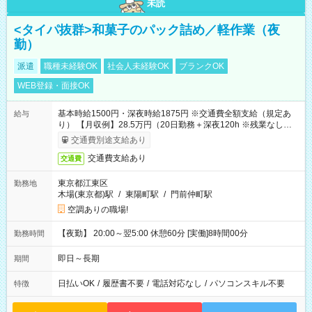
未読
<タイパ抜群>和菓子のパック詰め／軽作業（夜
勤）
派遣
職種未経験OK
社会人未経験OK
ブランクOK
WEB登録・面接OK
基本時給1500円・深夜時給1875円 ※交通費全額支給（規定あ
給与
り） 【月収例】28.5万円（20日勤務＋深夜120h ※残業なしの場
合）
交通費別途支給あり
交通費支給あり
交通費
東京都江東区
勤務地
木場(東京都)駅
/
東陽町駅
/
門前仲町駅
空調ありの職場!
【夜勤】 20:00～翌5:00 休憩60分 [実働]8時間00分
勤務時間
即日～長期
期間
日払いOK
/
履歴書不要
/
電話対応なし
/
パソコンスキル不要
特徴