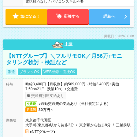
電話対応なし
/
パソコンスキル不要
気になる！
応募する
詳細へ
掲載日：2026.08.08
未読
【NTTグループ】＼フルリモOK／月56万↑モニ
タリング検討・検証など
派遣
ブランクOK
WEB登録・面接OK
時給3,400円【月収例】約569,000円（時給3,400円×実働
給与
7.50h×21日+残業10h）+交通費
交通費別途支給あり
○通勤交通費の支給あり（当社規定による）
交通費
30万円～
月収例
東京都千代田区
勤務地
大手町(東京都)駅から徒歩2分
/
東京駅から徒歩8分
/
三越前駅
●NTTグループ●