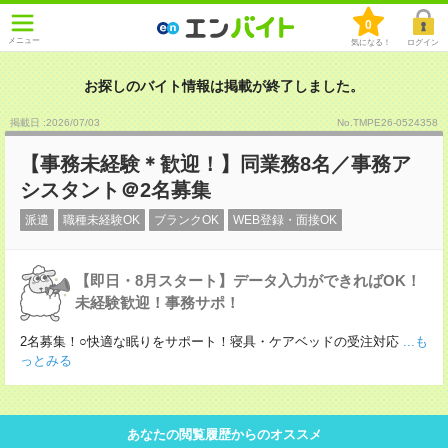
0
メニュー
気になる！
ログイン
お探しのバイト情報は掲載が終了しました。
掲載日 :2026
/
07
/
03
No.TMPE26-0524358
【事務未経験＊歓迎！】同業務8名／事務ア
シスタント＠2名募集
派遣
職種未経験OK
ブランクOK
WEB登録・面接OK
【即日・8月スタート】データ入力ができればOK！
未経験歓迎！事務サポ！
2名募集！○快適な眠りをサポート！寝具・ケアベッドの受注対応
...も
っとみる
あなたの閲覧履歴からのオススメ