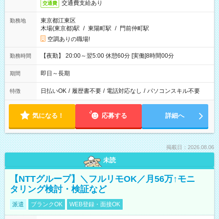
交通費支給あり
交通費
東京都江東区
勤務地
木場(東京都)駅
/
東陽町駅
/
門前仲町駅
空調ありの職場!
【夜勤】 20:00～翌5:00 休憩60分 [実働]8時間00分
勤務時間
即日～長期
期間
日払いOK
/
履歴書不要
/
電話対応なし
/
パソコンスキル不要
特徴
気になる！
応募する
詳細へ
掲載日：2026.08.06
未読
【NTTグループ】＼フルリモOK／月56万↑モニ
タリング検討・検証など
派遣
ブランクOK
WEB登録・面接OK