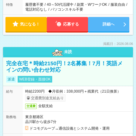
履歴書不要
/
40～50代活躍中
/
副業・WワークOK
/
服装自由
/
特徴
電話対応なし
/
パソコンスキル不要
気になる！
応募する
詳細へ
掲載日：2026.08.06
未読
完全在宅＊時給2150円！2名募集！7月！英語メ
インの問い合わせ対応
派遣
WEB登録・面接OK
時給2200円 ◆月収例：338,000円＋残業代（21日換算）
給与
交通費別途支給あり
全額支給
交通費
東京都港区
勤務地
品川駅から徒歩7分
ドコモグループ→通信設備とシステム開発・運用