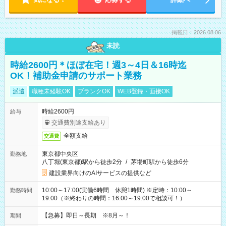
掲載日：2026.08.06
未読
時給2600円＊ほぼ在宅！週3～4日＆16時迄
OK！補助金申請のサポート業務
派遣
職種未経験OK
ブランクOK
WEB登録・面接OK
時給2600円
給与
交通費別途支給あり
全額支給
交通費
東京都中央区
勤務地
八丁堀(東京都)駅から徒歩2分
/
茅場町駅から徒歩6分
建設業界向けのAIサービスの提供など
10:00～17:00(実働6時間 休憩1時間) ※定時：10:00～
勤務時間
19:00（※終わりの時間：16:00～19:00で相談可！）
【急募】即日～長期 ※8月～！
期間