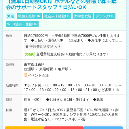
【激単1日勤務OK!】ホテルなどの会場で株主総
会のサポートスタッフ＊日払いOK
派遣
職種未経験OK
社会人未経験OK
大学生歓迎
ブランクOK
WEB登録・面接OK
日給1万5000円～※実働5時間で日給7000円のお仕事もありま
給与
す ◆日払い・週払いOK！（規定あり）◆お仕事によって日給
も異なります
交通費別途支給あり
交通費別途支給あり(勤務地により異なります)
交通費
東京都江東区
勤務地
豊洲駅
/
東陽町駅
/
亀戸駅
/
…
イベント会場
▼シフト例 ・08：00～19：00 ・09：00～18：00 ・10：00～
勤務時間
17：00 ・13：00～22：00 ・16：00～21：00 など多数！ ※お
仕事により勤務時間が異なります
即日～OK！ ◆お好きな日1日～働けます ◆急募
期間
週1日からOK
/
日払いOK
/
履歴書不要
/
40～50代活躍中
/
副
特徴
業・WワークOK
/
服装自由
/
シフト勤務
/
10名以上の大量募
集
/
電話対応なし
/
パソコンスキル不要