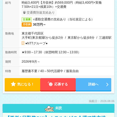
時給3,400円【月収例】約569,000円（時給3,400円×実働
給与
7.50h×21日+残業10h）+交通費
交通費別途支給あり
○通勤交通費の支給あり（当社規定による）
交通費
30万円～
月収例
東京都千代田区
勤務地
大手町(東京都)駅から徒歩2分
/
東京駅から徒歩8分
/
三越前駅
●NTTグループ●
★9:00～17:30（休憩時間 12:00～13:00）
勤務時間
2026年9月～
期間
履歴書不要
/
40～50代活躍中
/
服装自由
特徴
気になる！
応募する
詳細へ
掲載日：2026.08.06
未読