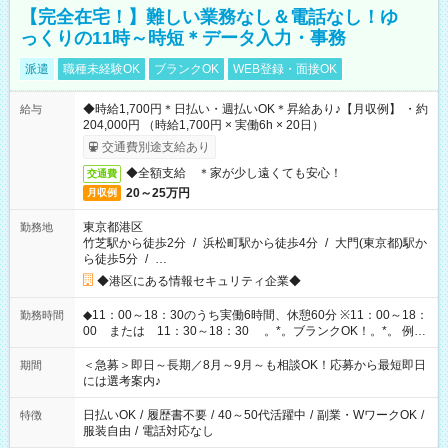
【完全在宅！】難しい業務なし＆電話なし！ゆ
っくりの11時～時短＊データ入力・事務
派遣
職種未経験OK
ブランクOK
WEB登録・面接OK
◆時給1,700円＊日払い・週払いOK＊昇給あり♪【月収例】 ・約
給与
204,000円 （時給1,700円 × 実働6h × 20日）
交通費別途支給あり
◆全額支給 ＊家が少し遠くても安心！
交通費
20～25万円
月収例
東京都港区
勤務地
竹芝駅から徒歩2分
/
浜松町駅から徒歩4分
/
大門(東京都)駅か
ら徒歩5分
/
…
◆港区にある情報セキュリティ企業◆
◆11：00～18：30のうち実働6時間、休憩60分 ※11：00～18：
勤務時間
00 または 11：30～18：30 。*。ブランクOK！。*。 例え
ば前職が、 在宅/財団法人/事務/コールセンター/受付/販売/カフェ
スタッフ スイーツ販売/ホテルフロント/化粧品販売/など 様々な
＜急募＞即日～長期／8月～9月～も相談OK！応募から最短即日
期間
業界から入社して活躍されています♪
には選考案内♪
日払いOK
/
履歴書不要
/
40～50代活躍中
/
副業・WワークOK
/
特徴
服装自由
/
電話対応なし