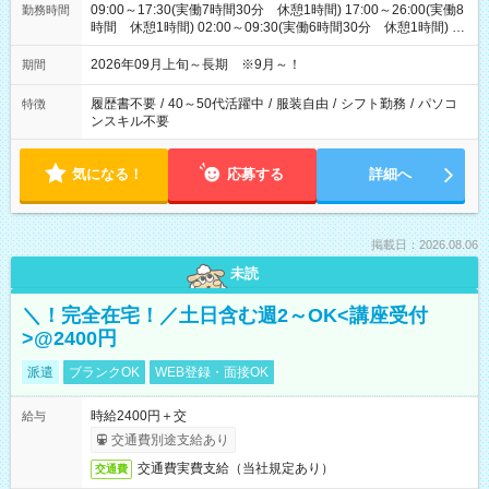
09:00～17:30(実働7時間30分 休憩1時間) 17:00～26:00(実働8
勤務時間
時間 休憩1時間) 02:00～09:30(実働6時間30分 休憩1時間) ※
日勤は就業時間1/夜勤は就業時間2.3を連続で行って頂きます
2026年09月上旬～長期 ※9月～！
期間
履歴書不要
/
40～50代活躍中
/
服装自由
/
シフト勤務
/
パソコ
特徴
ンスキル不要
気になる！
応募する
詳細へ
掲載日：2026.08.06
未読
＼！完全在宅！／土日含む週2～OK<講座受付
>@2400円
派遣
ブランクOK
WEB登録・面接OK
時給2400円＋交
給与
交通費別途支給あり
交通費実費支給（当社規定あり）
交通費