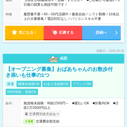
【現在も積極採用中！急募！】2カ月～ ■ご応募から最短2～3
期間
の方へ 今ご覧のお仕事で希望する勤務時間と、もう1つのお仕事
日後の就業も相談可能です！
の勤務時間。 合計で週40時間を超える場合は応募できません。
履歴書不要
/
40～50代活躍中
/
服装自由
/
シフト勤務
/
10名以
特徴
上の大量募集
/
電話対応なし
/
パソコンスキル不要
気になる！
応募する
詳細へ
掲載日：2026.08.06
未読
【オープニング募集】おばあちゃんのお散歩付
き添いも仕事の1つ
派遣
職種未経験OK
社会人未経験OK
ブランクOK
WEB登録・面接OK
無資格未経験：時給1500円～ ■週払いOK ■扶養内OK ■日
給与
収1万2000円以上
交通費別途支給あり
交通費全額支給
交通費