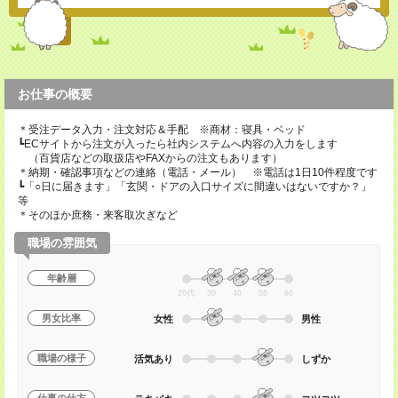
お仕事の概要
＊受注データ入力・注文対応＆手配 ※商材：寝具・ベッド
┗ECサイトから注文が入ったら社内システムへ内容の入力をします
（百貨店などの取扱店やFAXからの注文もあります）
＊納期・確認事項などの連絡（電話・メール） ※電話は1日10件程度です
┗「○日に届きます」「玄関・ドアの入口サイズに間違いはないですか？」
等
＊そのほか庶務・来客取次ぎなど
職場の雰囲気
年齢層
20代
30
40
50
60
男女比率
女性
男性
職場の様子
活気あり
しずか