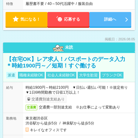
履歴書不要
/
40～50代活躍中
/
服装自由
特徴
気になる！
応募する
詳細へ
掲載日：2026.08.05
未読
【在宅OK】レア求人！パスポートのデータ入力
＊時給1900円～／短期！すぐ働ける
派遣
職種未経験OK
社会人未経験OK
大学生歓迎
ブランクOK
時給1900円～時給2100円 ▼日払い週払い可能！※規定有り
給与
▼1日6時間勤務で日収1万以上！
交通費別途支給あり
交通費一部別途支給 ※お仕事によって変動あり
交通費
東京都渋谷区
勤務地
渋谷駅から徒歩5分
/
神泉駅から徒歩5分
キレイなオフィスです