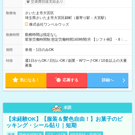
交通費別途支給あり
ンビニATMから 日払い分を引き落とせます！ 【試用期間】試
用期間なし
さいたま市大宮区
勤務地
埼玉県さいたま市大宮区錦町（最寄り駅：大宮駅）
株式会社ワンベルウッズ
勤務時間は指定なし
勤務時間
変形労働時間制 想定労働時間160時間/月 【シフト例】 ・8：00
～21：00
単発・1日のみOK
期間
週1日からOK / 日払いOK / 副業・WワークOK / 10名以上の大量
特徴
募集
気になる！
応募する
詳細へ
未読
【未経験OK】【服装＆髪色自由！】お菓子のピ
ッキング・シール貼り｜短期
派遣
職種未経験OK
ブランクOK
WEB登録・面接OK