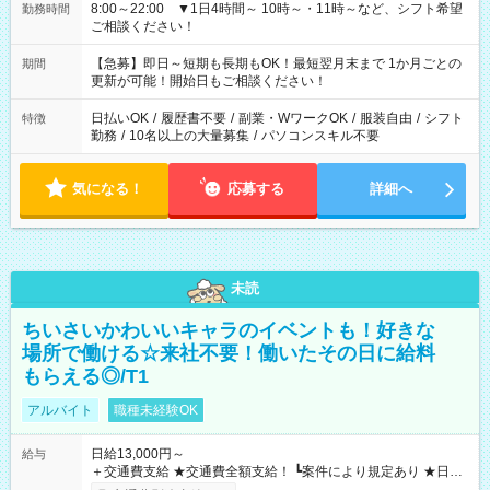
8:00～22:00 ▼1日4時間～ 10時～・11時～など、シフト希望
勤務時間
ご相談ください！
【急募】即日～短期も長期もOK！最短翌月末まで 1か月ごとの
期間
更新が可能！開始日もご相談ください！
日払いOK
/
履歴書不要
/
副業・WワークOK
/
服装自由
/
シフト
特徴
勤務
/
10名以上の大量募集
/
パソコンスキル不要
気になる！
応募する
詳細へ
未読
ちいさいかわいいキャラのイベントも！好きな
場所で働ける☆来社不要！働いたその日に給料
もらえる◎/T1
アルバイト
職種未経験OK
日給13,000円～
給与
＋交通費支給 ★交通費全額支給！ ┗案件により規定あり ★日払
いOK！（規定あり） ┗働いたその日に現金GET♪ お仕事後はコ