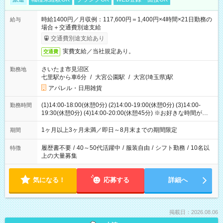
時給1400円／月収例：117,600円＝1,400円×4時間×21日勤務の
給与
場合＋交通費別途支給
交通費別途支給あり
実費支給／当社規定あり。
交通費
さいたま市見沼区
勤務地
七里駅から車6分
/
大宮公園駅
/
大宮(埼玉県)駅
アパレル・日用雑貨
(1)14:00-18:00(休憩0分) (2)14:00-19:00(休憩0分) (3)14:00-
勤務時間
19:30(休憩0分) (4)14:00-20:00(休憩45分) ※お好きな時間が選べ
ます
1ヶ月以上3ヶ月未満／即日～8月末までの期間限定
期間
履歴書不要
/
40～50代活躍中
/
服装自由
/
シフト勤務
/
10名以
特徴
上の大量募集
気になる！
応募する
詳細へ
掲載日：2026.08.06