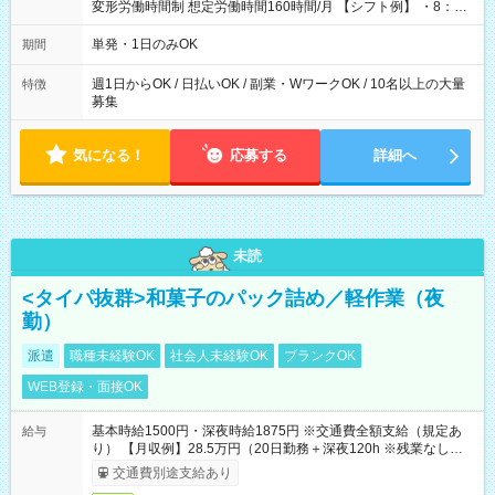
変形労働時間制 想定労働時間160時間/月 【シフト例】 ・8：00
～21：00
単発・1日のみOK
期間
週1日からOK / 日払いOK / 副業・WワークOK / 10名以上の大量
特徴
募集
気になる！
応募する
詳細へ
未読
<タイパ抜群>和菓子のパック詰め／軽作業（夜
勤）
派遣
職種未経験OK
社会人未経験OK
ブランクOK
WEB登録・面接OK
基本時給1500円・深夜時給1875円 ※交通費全額支給（規定あ
給与
り） 【月収例】28.5万円（20日勤務＋深夜120h ※残業なしの場
合）
交通費別途支給あり