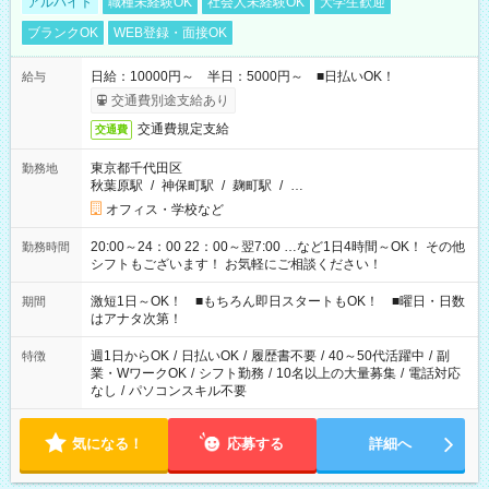
アルバイト
職種未経験OK
社会人未経験OK
大学生歓迎
ブランクOK
WEB登録・面接OK
日給：10000円～ 半日：5000円～ ■日払いOK！
給与
交通費別途支給あり
交通費規定支給
交通費
東京都千代田区
勤務地
秋葉原駅
/
神保町駅
/
麹町駅
/
…
オフィス・学校など
20:00～24：00 22：00～翌7:00 …など1日4時間～OK！ その他
勤務時間
シフトもございます！ お気軽にご相談ください！
激短1日～OK！ ■もちろん即日スタートもOK！ ■曜日・日数
期間
はアナタ次第！
週1日からOK
/
日払いOK
/
履歴書不要
/
40～50代活躍中
/
副
特徴
業・WワークOK
/
シフト勤務
/
10名以上の大量募集
/
電話対応
なし
/
パソコンスキル不要
気になる！
応募する
詳細へ