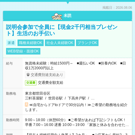
掲載日：2026.08.06
未読
説明会参加で全員に【現金2千円相当プレゼン
ト】生活のお手伝い
派遣
職種未経験OK
社会人未経験OK
ブランクOK
WEB登録・面接OK
無資格未経験：時給1500円～ ■週払いOK ■扶養内OK ■日
給与
収1万2000円以上
交通費別途支給あり
交通費全額支給
交通費
東京都世田谷区
勤務地
三軒茶屋駅
/
世田谷駅
/
下高井戸駅
/
…
≪自宅からドアtoドアで30分以内！≫ご希望の勤務地を紹介
します。
9:00～18:00（休憩60分） ■ご希望があれば下記シフトもOK！
勤務時間
早番 7:00～16:00 遅番 10:00～19:00 「家族と休みを合わせた
い」 「余裕を持って夕飯の準備がしたい」 「できれば残業はし
たくない」 など、ご希望を教えてくださいね。 ※Wワーク希望