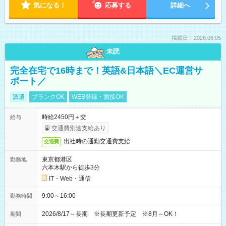
気になる！
応募する
詳細へ
掲載日：2026.08.05
未読
完全在宅で16時まで！英語&日本語＼EC運営サ
ポート／
派遣
ブランクOK
WEB登録・面接OK
時給2450円＋交
給与
交通費別途支給あり
出社時の通勤交通費支給
交通費
東京都港区
勤務地
六本木駅から徒歩3分
IT・Web・通信
9:00～16:00
勤務時間
2026/8/17～長期 ※長期更新予定 ※8月～OK！
期間