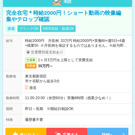
未読
完全在宅＊時給2000円！ショート動画の映像編
集やテロップ確認
派遣
ブランクOK
WEB登録・面接OK
時給2000円 月収例 33万円 時給2000円×実働8h×週5日×4週
給与
+残業5h ※月収例を保証するものではありません。※給与即受
取りサービス利用可（利用条件有）
交通費別途支給あり
1ヶ月3万円を上限として実費支給
交通費
30万円～
月収例
東京都新宿区
勤務地
市ケ谷駅から徒歩3分
放送
11:00-20:00（休憩60分）実働8時間（残業少なめ！）
勤務時間
即日～長期 ※開始日相談OK
期間
履歴書不要
特徴
気になる！
応募する
詳細へ