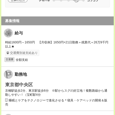
仕事の仕方
テキパキ
コツコツ
募集情報
給与
時給1600円～1650円 【月収例】1650円×21日勤務＋残業代＝26万9千円
以上★
交通費別途支給あり
全額支給
交通費
勤務地
東京都中央区
京橋駅徒歩2分、東京駅徒歩6分 ※駅からスグの好立地！複数路線から通
勤しやすい！（宝町駅4分
睡眠とケアをテクノロジーで進化させる＊寝具・ケアベッドの開発＆販
売