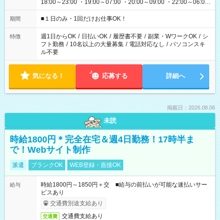
18:00～23:00 ・19:00～07:00 ・20:00～09:00 ・22:00～06:00
etc ★最短で3時間で5,120円のお仕事から 15時間で2万円近く稼
げるお仕事も！ ご希望のお時間に合わせてご紹介！ ※シフトは
■１日のみ・1回だけお仕事OK！
期間
現場によって異なります。 ※勿論、休憩時間はあるのでご安心
ください！
週1日からOK
/
日払いOK
/
履歴書不要
/
副業・WワークOK
/
シ
特徴
フト勤務
/
10名以上の大量募集
/
電話対応なし
/
パソコンスキ
ル不要
気になる！
応募する
詳細へ
掲載日：2026.08.06
未読
時給1800円＊完全在宅＆週4日勤務！17時半ま
で！Webサイト制作
派遣
ブランクOK
WEB登録・面接OK
時給1800円～1850円＋交 ■給与の前払いが可能な速払いサー
給与
ビスあり
交通費別途支給あり
交通費支給あり
交通費