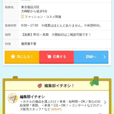
東京都品川区
勤務地
大崎駅から徒歩5分
ファッション・コスメ関連
9:00～17:30 ※残業はほとんどありません。※休憩60分。
勤務時間
【急募】即日～長期 ※開始日はご相談可能です！
期間
履歴書不要
特徴
気になる！
応募する
詳細へ
編集部イチオシ
＜ホテルの備品を運ぶだけ＞単発・短時間～OK／安心の日
給保障＊夜勤、＜単発＊1日～OK！＞コンサートなどのグッ
ズ販売スタッフ＊など
(8/6UP!)