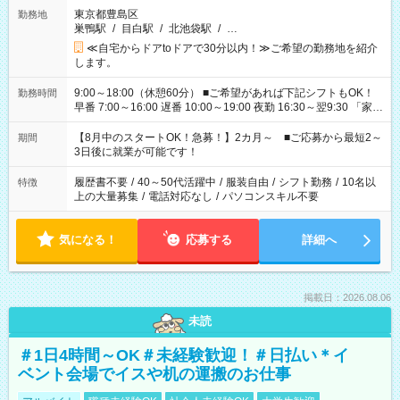
東京都豊島区
勤務地
巣鴨駅
/
目白駅
/
北池袋駅
/
…
≪自宅からドアtoドアで30分以内！≫ご希望の勤務地を紹介
します。
9:00～18:00（休憩60分） ■ご希望があれば下記シフトもOK！
勤務時間
早番 7:00～16:00 遅番 10:00～19:00 夜勤 16:30～翌9:30 「家族
と休みを合わせたい」 「余裕を持って夕飯の準備がしたい」
「できれば残業はしたくない」 など、ご希望を教えてください
【8月中のスタートOK！急募！】2カ月～ ■ご応募から最短2～
期間
ね。 ※Wワーク希望の方へ 今ご覧のお仕事で希望する勤務時間
3日後に就業が可能です！
と、もう1つのお仕事の勤務時間。 合計で週40時間を超える場
合は応募できません。
履歴書不要
/
40～50代活躍中
/
服装自由
/
シフト勤務
/
10名以
特徴
上の大量募集
/
電話対応なし
/
パソコンスキル不要
気になる！
応募する
詳細へ
掲載日：2026.08.06
未読
＃1日4時間～OK＃未経験歓迎！＃日払い＊イ
ベント会場でイスや机の運搬のお仕事