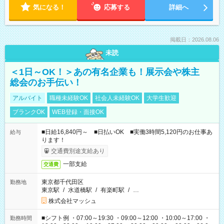
気になる！
応募する
詳細へ
掲載日：2026.08.06
未読
＜1日～OK！＞あの有名企業も！展示会や株主
総会のお手伝い！
アルバイト
職種未経験OK
社会人未経験OK
大学生歓迎
ブランクOK
WEB登録・面接OK
■日給16,840円～ ■日払いOK ■実働3時間5,120円のお仕事あ
給与
ります！
交通費別途支給あり
一部支給
交通費
東京都千代田区
勤務地
東京駅
/
水道橋駅
/
有楽町駅
/
…
株式会社マッシュ
■シフト例 ・07:00～19:30 ・09:00～12:00 ・10:00～17:00 ・
勤務時間