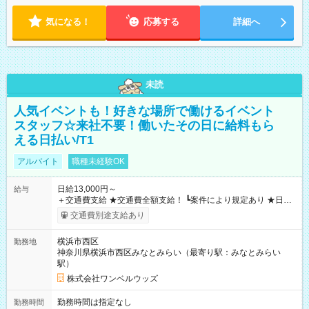
気になる！
応募する
詳細へ
未読
人気イベントも！好きな場所で働けるイベント
スタッフ☆来社不要！働いたその日に給料もら
える日払い/T1
アルバイト
職種未経験OK
日給13,000円～
給与
＋交通費支給 ★交通費全額支給！ ┗案件により規定あり ★日払
いOK！（規定あり） ┗働いたその日に現金GET♪ お仕事後はコ
交通費別途支給あり
ンビニATMから 日払い分を引き落とせます！ 【試用期間】試
用期間なし
横浜市西区
勤務地
神奈川県横浜市西区みなとみらい（最寄り駅：みなとみらい
駅）
株式会社ワンベルウッズ
勤務時間は指定なし
勤務時間