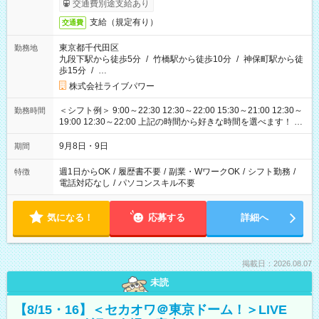
交通費別途支給あり
支給（規定有り）
交通費
東京都千代田区
勤務地
九段下駅から徒歩5分
/
竹橋駅から徒歩10分
/
神保町駅から徒
歩15分
/
…
株式会社ライブパワー
＜シフト例＞ 9:00～22:30 12:30～22:00 15:30～21:00 12:30～
勤務時間
19:00 12:30～22:00 上記の時間から好きな時間を選べます！ ※
時間は変更となる可能性があります
9月8日・9日
期間
週1日からOK
/
履歴書不要
/
副業・WワークOK
/
シフト勤務
/
特徴
電話対応なし
/
パソコンスキル不要
気になる！
応募する
詳細へ
掲載日：2026.08.07
未読
【8/15・16】＜セカオワ＠東京ドーム！＞LIVE