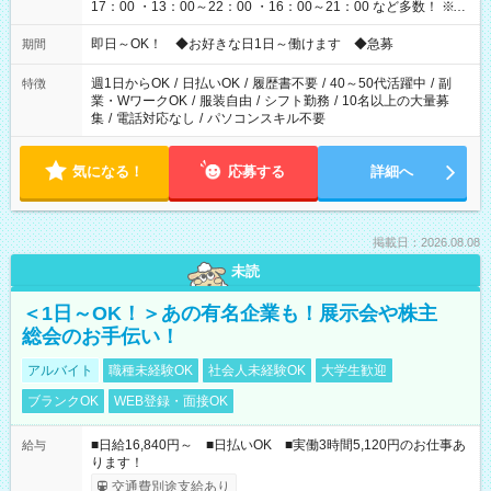
17：00 ・13：00～22：00 ・16：00～21：00 など多数！ ※お
仕事により勤務時間が異なります
即日～OK！ ◆お好きな日1日～働けます ◆急募
期間
週1日からOK
/
日払いOK
/
履歴書不要
/
40～50代活躍中
/
副
特徴
業・WワークOK
/
服装自由
/
シフト勤務
/
10名以上の大量募
集
/
電話対応なし
/
パソコンスキル不要
気になる！
応募する
詳細へ
掲載日：2026.08.08
未読
＜1日～OK！＞あの有名企業も！展示会や株主
総会のお手伝い！
アルバイト
職種未経験OK
社会人未経験OK
大学生歓迎
ブランクOK
WEB登録・面接OK
■日給16,840円～ ■日払いOK ■実働3時間5,120円のお仕事あ
給与
ります！
交通費別途支給あり