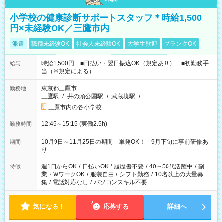
小学校の健康診断サポートスタッフ＊時給1,500
円×未経験OK／三鷹市内
派遣
職種未経験OK
社会人未経験OK
大学生歓迎
ブランクOK
時給1,500円 ■日払い・翌日振込OK（規定あり） ■初勤務手
給与
当（※規定による）
東京都三鷹市
勤務地
三鷹駅
/
井の頭公園駅
/
武蔵境駅
/
…
三鷹市内の各小学校
12:45～15:15 (実働2.5h)
勤務時間
10月9日～11月25日の期間 単発OK！ 9月下旬に事前研修あ
期間
り
週1日からOK
/
日払いOK
/
履歴書不要
/
40～50代活躍中
/
副
特徴
業・WワークOK
/
服装自由
/
シフト勤務
/
10名以上の大量募
集
/
電話対応なし
/
パソコンスキル不要
気になる！
応募する
詳細へ