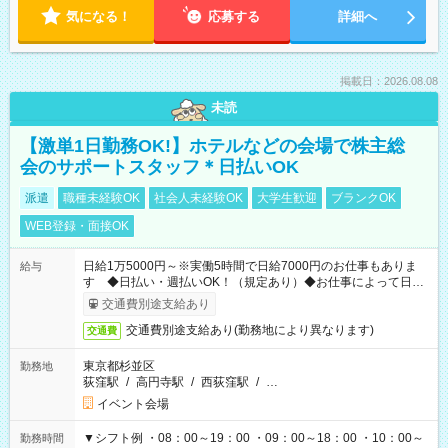
気になる！
応募する
詳細へ
掲載日：2026.08.08
未読
【激単1日勤務OK!】ホテルなどの会場で株主総
会のサポートスタッフ＊日払いOK
派遣
職種未経験OK
社会人未経験OK
大学生歓迎
ブランクOK
WEB登録・面接OK
日給1万5000円～※実働5時間で日給7000円のお仕事もありま
給与
す ◆日払い・週払いOK！（規定あり）◆お仕事によって日給
も異なります
交通費別途支給あり
交通費別途支給あり(勤務地により異なります)
交通費
東京都杉並区
勤務地
荻窪駅
/
高円寺駅
/
西荻窪駅
/
…
イベント会場
▼シフト例 ・08：00～19：00 ・09：00～18：00 ・10：00～
勤務時間