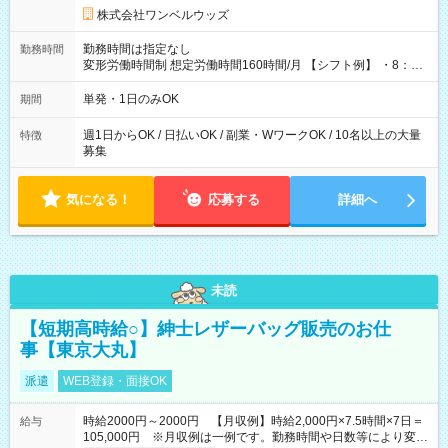
株式会社ワンベルウッズ
勤務時間は指定なし
勤務時間
変形労働時間制 想定労働時間160時間/月 【シフト例】 ・8：00
～21：00
単発・1日のみOK
期間
週1日からOK / 日払いOK / 副業・WワークOK / 10名以上の大量
特徴
募集
気になる！
応募する
詳細へ
未読
【短期高時給○】紳士レザーバッグ販売のお仕
事【東京大丸】
派遣
WEB登録・面接OK
時給2000円～2000円 【月収例】時給2,000円×7.5時間×7日＝
給与
105,000円 ※月収例は一例です。勤務時間や日数等により変動