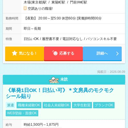
木場(東京都)駅
/
東陽町駅
/
門前仲町駅
空調ありの職場!
【夜勤】 20:00～翌5:00 休憩60分 [実働]8時間00分
勤務時間
即日～長期
期間
日払いOK
/
履歴書不要
/
電話対応なし
/
パソコンスキル不要
特徴
気になる！
応募する
詳細へ
掲載日：2026.08.09
未読
《単発1日OK！日払い可》＊文房具のモクモク
シール貼り
派遣
職種未経験OK
社会人未経験OK
大学生歓迎
ブランクOK
WEB登録・面接OK
時給1,500円～1,875円
給与