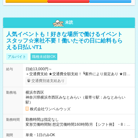
未読
人気イベントも！好きな場所で働けるイベント
スタッフ☆来社不要！働いたその日に給料もら
える日払い/T1
アルバイト
職種未経験OK
日給13,000円～
給与
＋交通費支給 ★交通費全額支給！ ┗案件により規定あり ★日払
いOK！（規定あり） ┗働いたその日に現金GET♪ お仕事後はコ
交通費別途支給あり
ンビニATMから 日払い分を引き落とせます！ 【試用期間】試
用期間なし
横浜市西区
勤務地
神奈川県横浜市西区みなとみらい（最寄り駅：みなとみらい
駅）
株式会社ワンベルウッズ
勤務時間は指定なし
勤務時間
変形労働時間制 想定労働時間160時間/月 【シフト例】 ・8：00
～21：00
単発・1日のみOK
期間