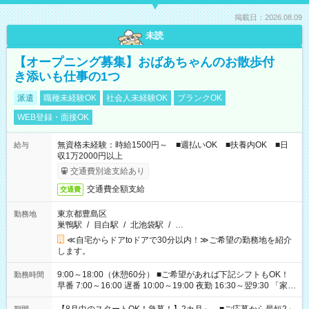
掲載日：2026.08.09
未読
【オープニング募集】おばあちゃんのお散歩付
き添いも仕事の1つ
派遣
職種未経験OK
社会人未経験OK
ブランクOK
WEB登録・面接OK
無資格未経験：時給1500円～ ■週払いOK ■扶養内OK ■日
給与
収1万2000円以上
交通費別途支給あり
交通費全額支給
交通費
東京都豊島区
勤務地
巣鴨駅
/
目白駅
/
北池袋駅
/
…
≪自宅からドアtoドアで30分以内！≫ご希望の勤務地を紹介
します。
9:00～18:00（休憩60分） ■ご希望があれば下記シフトもOK！
勤務時間
早番 7:00～16:00 遅番 10:00～19:00 夜勤 16:30～翌9:30 「家族
と休みを合わせたい」 「余裕を持って夕飯の準備がしたい」
「できれば残業はしたくない」 など、ご希望を教えてください