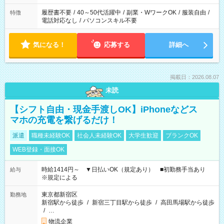
履歴書不要
/
40～50代活躍中
/
副業・WワークOK
/
服装自由
/
特徴
電話対応なし
/
パソコンスキル不要
気になる！
応募する
詳細へ
掲載日：2026.08.07
未読
【シフト自由・現金手渡しOK】iPhoneなどス
マホの充電を繋げるだけ！
派遣
職種未経験OK
社会人未経験OK
大学生歓迎
ブランクOK
WEB登録・面接OK
時給1414円～ ▼日払いOK（規定あり） ■初勤務手当あり
給与
※規定による
東京都新宿区
勤務地
新宿駅から徒歩
/
新宿三丁目駅から徒歩
/
高田馬場駅から徒歩
/
…
物流企業