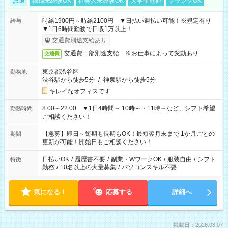
派遣
職種未経験OK
社会人未経験OK
大学生歓迎
ブランクOK
時給1900円～時給2100円 ▼日払い週払い可能！※規定有り
給与
▼1日6時間勤務で日収1万以上！
交通費別途支給あり
交通費一部別途支給 ※お仕事によって変動あり
交通費
東京都渋谷区
勤務地
渋谷駅から徒歩5分
/
神泉駅から徒歩5分
キレイなオフィスです
8:00～22:00 ▼1日4時間～ 10時～・11時～など、シフト希望
勤務時間
ご相談ください！
【急募】即日～短期も長期もOK！最短翌月末まで 1か月ごとの
期間
更新が可能！開始日もご相談ください！
日払いOK
/
履歴書不要
/
副業・WワークOK
/
服装自由
/
シフト
特徴
勤務
/
10名以上の大量募集
/
パソコンスキル不要
気になる！
応募する
詳細へ
掲載日：2026.08.07