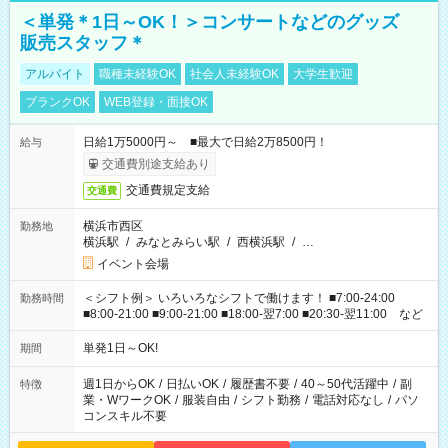
＜単発＊1日～OK！＞コンサートなどのグッズ
販売スタッフ＊
アルバイト
職種未経験OK
社会人未経験OK
大学生歓迎
ブランクOK
WEB登録・面接OK
日給1万5000円～ ■最大で日給2万8500円！
給与
交通費別途支給あり
交通費規定支給
交通費
横浜市西区
勤務地
横浜駅
/
みなとみらい駅
/
西横浜駅
/
…
イベント会場
＜シフト例＞ いろいろなシフトで働けます！ ■7:00-24:00
勤務時間
■8:00-21:00 ■9:00-21:00 ■18:00-翌7:00 ■20:30-翌11:00 など
単発1日～OK!
期間
週1日からOK
/
日払いOK
/
履歴書不要
/
40～50代活躍中
/
副
特徴
業・WワークOK
/
服装自由
/
シフト勤務
/
電話対応なし
/
パソ
コンスキル不要