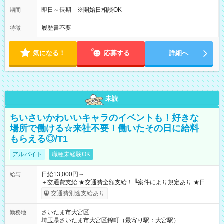
即日～長期 ※開始日相談OK
期間
履歴書不要
特徴
気になる！
応募する
詳細へ
未読
ちいさいかわいいキャラのイベントも！好きな
場所で働ける☆来社不要！働いたその日に給料
もらえる◎/T1
アルバイト
職種未経験OK
日給13,000円～
給与
＋交通費支給 ★交通費全額支給！ ┗案件により規定あり ★日払
いOK！（規定あり） ┗働いたその日に現金GET♪ お仕事後はコ
交通費別途支給あり
ンビニATMから 日払い分を引き落とせます！ 【試用期間】試
用期間なし
さいたま市大宮区
勤務地
埼玉県さいたま市大宮区錦町（最寄り駅：大宮駅）