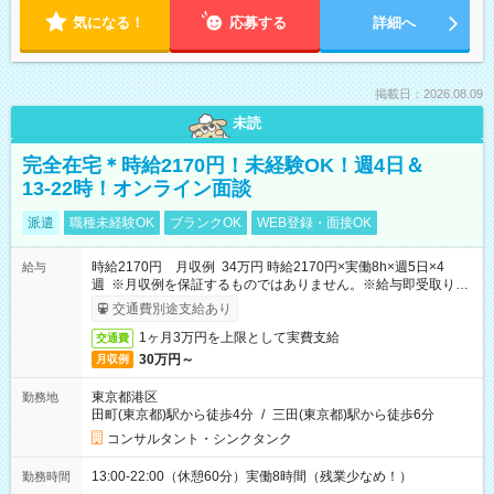
気になる！
応募する
詳細へ
掲載日：2026.08.09
未読
完全在宅＊時給2170円！未経験OK！週4日＆
13-22時！オンライン面談
派遣
職種未経験OK
ブランクOK
WEB登録・面接OK
時給2170円 月収例 34万円 時給2170円×実働8h×週5日×4
給与
週 ※月収例を保証するものではありません。※給与即受取りサ
ービス利用可（利用条件有）
交通費別途支給あり
1ヶ月3万円を上限として実費支給
交通費
30万円～
月収例
東京都港区
勤務地
田町(東京都)駅から徒歩4分
/
三田(東京都)駅から徒歩6分
コンサルタント・シンクタンク
13:00-22:00（休憩60分）実働8時間（残業少なめ！）
勤務時間