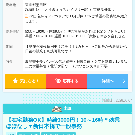
東京都墨田区
勤務地
錦糸町駅
/
とうきょうスカイツリー駅
/
京成曳舟駅
/
…
≪自宅からドアtoドアで30分以内！≫ご希望の勤務地を紹介
します。
9:00～18:00（休憩60分） ■ご希望があれば下記シフトもOK！
勤務時間
早番 7:00～16:00 遅番 10:00～19:00 「家族と休みを合わせた
い」 「余裕を持って夕飯の準備がしたい」 「できれば残業はし
たくない」 など、ご希望を教えてくださいね。 ※Wワーク希望
【現在も積極採用中！急募！】2カ月～ ■ご応募から最短2～3
期間
の方へ 今ご覧のお仕事で希望する勤務時間と、もう1つのお仕事
日後の就業も相談可能です！
の勤務時間。 合計で週40時間を超える場合は応募できません。
履歴書不要
/
40～50代活躍中
/
服装自由
/
シフト勤務
/
10名以
特徴
上の大量募集
/
電話対応なし
/
パソコンスキル不要
気になる！
応募する
詳細へ
掲載日：2026.08.07
未読
【在宅勤務OK】時給3000円！10～16時＊残業
ほぼなし▼新日本橋で一般事務