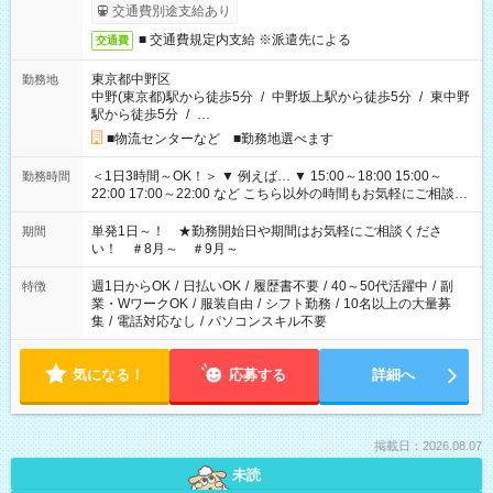
交通費別途支給あり
■ 交通費規定内支給 ※派遣先による
交通費
東京都中野区
勤務地
中野(東京都)駅から徒歩5分
/
中野坂上駅から徒歩5分
/
東中野
駅から徒歩5分
/
…
■物流センターなど ■勤務地選べます
＜1日3時間～OK！＞ ▼ 例えば… ▼ 15:00～18:00 15:00～
勤務時間
22:00 17:00～22:00 など こちら以外の時間もお気軽にご相談く
ださい！
単発1日～！ ★勤務開始日や期間はお気軽にご相談くださ
期間
い！ ＃8月～ ＃9月～
週1日からOK
/
日払いOK
/
履歴書不要
/
40～50代活躍中
/
副
特徴
業・WワークOK
/
服装自由
/
シフト勤務
/
10名以上の大量募
集
/
電話対応なし
/
パソコンスキル不要
気になる！
応募する
詳細へ
掲載日：2026.08.07
未読