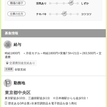
職場の様子
活気あり
しずか
仕事の仕方
テキパキ
コツコツ
募集情報
給与
時給1800円 ＜月収モデル＞時給1800円×実働7.5h×21日＝283,500円＋交
通費
交通費別途支給あり
全額支給
交通費
勤務地
東京都中央区
東京駅徒歩10分、三越前駅徒歩1分 ※日本橋駅からも徒歩5分！
歴史あるGR企業♪冷凍空調部品＆電子部品を扱う商社