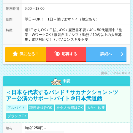
9:00～18:00
勤務時間
即日～OK！ 1日～働けます＾＾（規定あり）
期間
週1日からOK
/
日払いOK
/
履歴書不要
/
40～50代活躍中
/
副
特徴
業・WワークOK
/
服装自由
/
シフト勤務
/
10名以上の大量募
集
/
電話対応なし
/
パソコンスキル不要
気になる！
応募する
詳細へ
掲載日：2026.08.03
未読
＜日本を代表するバンド＊サカナクション＞ツ
アー公演のサポートバイト＠日本武道館
アルバイト
職種未経験OK
社会人未経験OK
大学生歓迎
ブランクOK
時給1250円～
給与