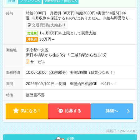
派遣
ブランクOK
WEB登録・面接OK
時給3000円 月収例 30万円 時給3000円×実働5h×週5日×4
給与
週 ※月収例を保証するものではありません。※給与即受取りサ
ービス利用可（利用条件有）
交通費別途支給あり
1ヶ月3万円を上限として実費支給
交通費
30万円～
月収例
東京都中央区
勤務地
新日本橋駅から徒歩3分
/
三越前駅から徒歩1分
サ－ビス
10:00-16:00（休憩60分）実働5時間（残業少なめ！）
勤務時間
2026年09月01日～長期 ※開始日相談OK ※9月～！
期間
履歴書不要
特徴
気になる！
応募する
詳細へ
掲載日：2026.08.07
未読