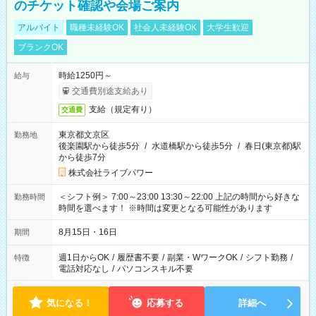
のチケット確認や会場ご案内
アルバイト
職種未経験OK
社会人未経験OK
大学生歓迎
ブランクOK
時給1250円～
給与
交通費別途支給あり
支給（規定有り）
交通費
東京都文京区
勤務地
後楽園駅から徒歩5分
/
水道橋駅から徒歩5分
/
春日(東京都)駅
から徒歩7分
株式会社ライブパワー
＜シフト例＞ 7:00～23:00 13:30～22:00 上記の時間から好きな
勤務時間
時間を選べます！ ※時間は変更となる可能性があります
8月15日・16日
期間
週1日からOK
/
履歴書不要
/
副業・WワークOK
/
シフト勤務
/
特徴
電話対応なし
/
パソコンスキル不要
気になる！
応募する
詳細へ