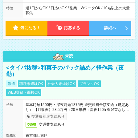
週1日からOK / 日払いOK / 副業・WワークOK / 10名以上の大量
特徴
募集
気になる！
応募する
詳細へ
未読
<タイパ抜群>和菓子のパック詰め／軽作業（夜
勤）
派遣
職種未経験OK
社会人未経験OK
ブランクOK
WEB登録・面接OK
基本時給1500円・深夜時給1875円 ※交通費全額支給（規定あ
給与
り） 【月収例】28.5万円（20日勤務＋深夜120h ※残業なしの場
合）
交通費別途支給あり
交通費支給あり
交通費
東京都江東区
勤務地