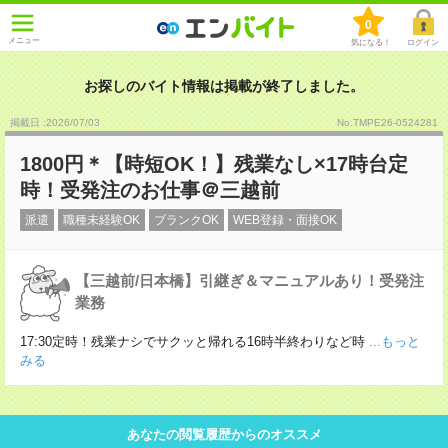
0
メニュー
気になる！
ログイン
お探しのバイト情報は掲載が終了しました。
掲載日 :2026
/
07
/
03
No.TMPE26-0524281
1800円＊【時短OK！】残業なし×17時台定
時！受発注のお仕事＠三越前
派遣
職種未経験OK
ブランクOK
WEB登録・面接OK
【三越前/日本橋】引継ぎ＆マニュアルあり！受発注
業務
17:30定時！残業ナシでサクッと帰れる16時半終わりなど時
...もっと
みる
あなたの閲覧履歴からのオススメ