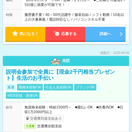
【8月中のスタートOK！急募！】2カ月～ ■ご応募から最短2～
期間
ね。 ※Wワーク希望の方へ 今ご覧のお仕事で希望する勤務時間
3日後に就業が可能です！
と、もう1つのお仕事の勤務時間。 合計で週40時間を超える場
合は応募できません。
履歴書不要
/
40～50代活躍中
/
服装自由
/
シフト勤務
/
10名以
特徴
上の大量募集
/
電話対応なし
/
パソコンスキル不要
気になる！
応募する
詳細へ
掲載日：2026.08.09
未読
説明会参加で全員に【現金2千円相当プレゼン
ト】生活のお手伝い
派遣
職種未経験OK
社会人未経験OK
ブランクOK
WEB登録・面接OK
無資格未経験：時給1500円～ ■週払いOK ■扶養内OK ■日
給与
収1万2000円以上
交通費別途支給あり
交通費全額支給
交通費