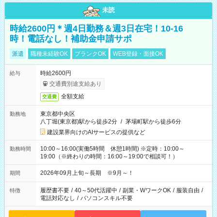
未読
時給2600円＊週4日勤務＆週3日在宅！10-16
時！電話なし！補助金申請サポ
派遣
職種未経験OK
ブランクOK
WEB登録・面接OK
時給2600円
給与
交通費別途支給あり
全額支給
交通費
東京都中央区
勤務地
八丁堀(東京都)駅から徒歩2分
/
茅場町駅から徒歩6分
建設業界向けのAIサービスの提供など
10:00～16:00(実働5時間 休憩1時間) ※定時：10:00～
勤務時間
19:00（※終わりの時間：16:00～19:00で相談可！）
2026年09月上旬～長期 ※9月～！
期間
履歴書不要
/
40～50代活躍中
/
副業・WワークOK
/
服装自由
/
特徴
電話対応なし
/
パソコンスキル不要