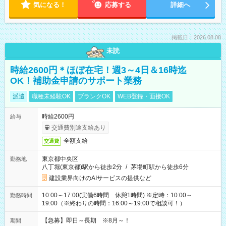
気になる！
応募する
詳細へ
掲載日：2026.08.08
未読
時給2600円＊ほぼ在宅！週3～4日＆16時迄
OK！補助金申請のサポート業務
派遣
職種未経験OK
ブランクOK
WEB登録・面接OK
時給2600円
給与
交通費別途支給あり
全額支給
交通費
東京都中央区
勤務地
八丁堀(東京都)駅から徒歩2分
/
茅場町駅から徒歩6分
建設業界向けのAIサービスの提供など
10:00～17:00(実働6時間 休憩1時間) ※定時：10:00～
勤務時間
19:00（※終わりの時間：16:00～19:00で相談可！）
【急募】即日～長期 ※8月～！
期間