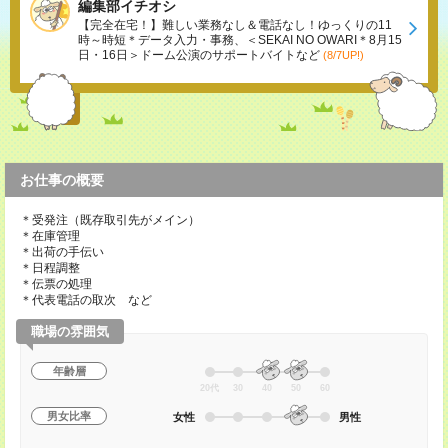
編集部イチオシ
【完全在宅！】難しい業務なし＆電話なし！ゆっくりの11
時～時短＊データ入力・事務、＜SEKAI NO OWARI＊8月15
日・16日＞ドーム公演のサポートバイトなど
(8/7UP!)
お仕事の概要
＊受発注（既存取引先がメイン）
＊在庫管理
＊出荷の手伝い
＊日程調整
＊伝票の処理
＊代表電話の取次 など
職場の雰囲気
年齢層
20代
30
40
50
60
男女比率
女性
男性