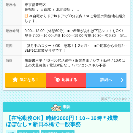
東京都豊島区
勤務地
巣鴨駅
/
目白駅
/
北池袋駅
/
…
≪自宅からドアtoドアで30分以内！≫ご希望の勤務地を紹介
します。
9:00～18:00（休憩60分） ■ご希望があれば下記シフトもOK！
勤務時間
早番 7:00～16:00 遅番 10:00～19:00 夜勤 16:30～翌9:30 「家族
と休みを合わせたい」 「余裕を持って夕飯の準備がしたい」
「できれば残業はしたくない」 など、ご希望を教えてください
【8月中のスタートOK！急募！】2カ月～ ■ご応募から最短2～
期間
ね。 ※Wワーク希望の方へ 今ご覧のお仕事で希望する勤務時間
3日後に就業が可能です！
と、もう1つのお仕事の勤務時間。 合計で週40時間を超える場
合は応募できません。
履歴書不要
/
40～50代活躍中
/
服装自由
/
シフト勤務
/
10名以
特徴
上の大量募集
/
電話対応なし
/
パソコンスキル不要
気になる！
応募する
詳細へ
掲載日：2026.08.07
未読
【在宅勤務OK】時給3000円！10～16時＊残業
ほぼなし▼新日本橋で一般事務