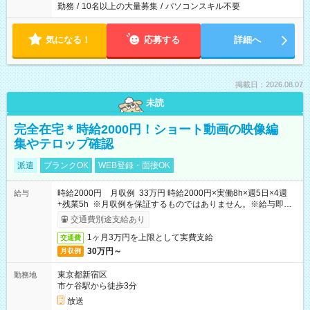
勤務
/
10名以上の大量募集
/
パソコンスキル不要
気になる！
応募する
詳細へ
掲載日：2026.08.07
未読
完全在宅＊時給2000円！ショート動画の映像編
集やテロップ確認
派遣
ブランクOK
WEB登録・面接OK
時給2000円 月収例 33万円 時給2000円×実働8h×週5日×4週
給与
+残業5h ※月収例を保証するものではありません。※給与即受
取りサービス利用可（利用条件有）
交通費別途支給あり
1ヶ月3万円を上限として実費支給
交通費
30万円～
月収例
東京都新宿区
勤務地
市ケ谷駅から徒歩3分
放送