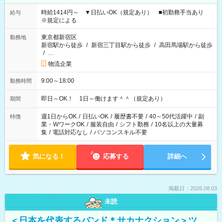
時給1414円～ ▼日払いOK（規定あり） ■初勤務手当あり
給与
※規定による
東京都新宿区
勤務地
新宿駅から徒歩
/
新宿三丁目駅から徒歩
/
高田馬場駅から徒歩
/
…
物流企業
9:00～18:00
勤務時間
即日～OK！ 1日～働けます＾＾（規定あり）
期間
週1日からOK
/
日払いOK
/
履歴書不要
/
40～50代活躍中
/
副
特徴
業・WワークOK
/
服装自由
/
シフト勤務
/
10名以上の大量募
集
/
電話対応なし
/
パソコンスキル不要
気になる！
応募する
詳細へ
掲載日：2026.08.03
未読
＜日本を代表するバンド＊サカナクション＞ツ