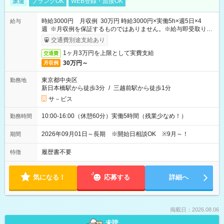
派遣
ブランクOK
WEB登録・面接OK
時給3000円 月収例 30万円 時給3000円×実働5h×週5日×4
給与
週 ※月収例を保証するものではありません。※給与即受取りサ
ービス利用可（利用条件有）
交通費別途支給あり
1ヶ月3万円を上限として実費支給
交通費
30万円～
月収例
東京都中央区
勤務地
新日本橋駅から徒歩3分
/
三越前駅から徒歩1分
サ－ビス
10:00-16:00（休憩60分）実働5時間（残業少なめ！）
勤務時間
2026年09月01日～長期 ※開始日相談OK ※9月～！
期間
履歴書不要
特徴
気になる！
応募する
詳細へ
掲載日：2026.08.06
未読