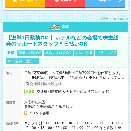
掲載日：2026.08.06
未読
【激単1日勤務OK!】ホテルなどの会場で株主総
会のサポートスタッフ＊日払いOK
派遣
職種未経験OK
社会人未経験OK
大学生歓迎
ブランクOK
WEB登録・面接OK
日給1万5000円～※実働5時間で日給7000円のお仕事もありま
給与
す ◆日払い・週払いOK！（規定あり）◆お仕事によって日給
も異なります
交通費別途支給あり
交通費別途支給あり(勤務地により異なります)
交通費
東京都江東区
勤務地
豊洲駅
/
東陽町駅
/
亀戸駅
/
…
イベント会場
▼シフト例 ・08：00～19：00 ・09：00～18：00 ・10：00～
勤務時間
17：00 ・13：00～22：00 ・16：00～21：00 など多数！ ※お