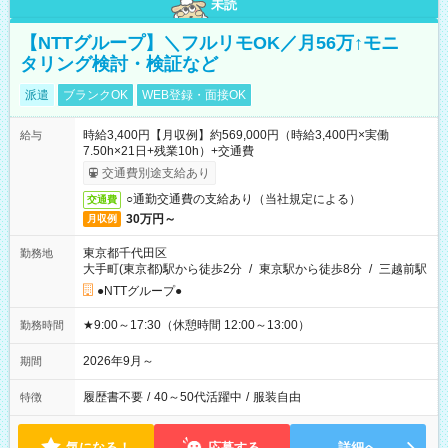
未読
【NTTグループ】＼フルリモOK／月56万↑モニ
タリング検討・検証など
派遣
ブランクOK
WEB登録・面接OK
時給3,400円【月収例】約569,000円（時給3,400円×実働
給与
7.50h×21日+残業10h）+交通費
交通費別途支給あり
○通勤交通費の支給あり（当社規定による）
交通費
30万円～
月収例
東京都千代田区
勤務地
大手町(東京都)駅から徒歩2分
/
東京駅から徒歩8分
/
三越前駅
●NTTグループ●
★9:00～17:30（休憩時間 12:00～13:00）
勤務時間
2026年9月～
期間
履歴書不要
/
40～50代活躍中
/
服装自由
特徴
気になる！
応募する
詳細へ