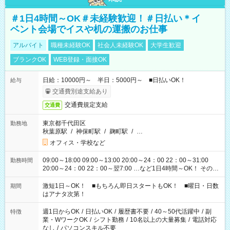
＃1日4時間～OK＃未経験歓迎！＃日払い＊イ
ベント会場でイスや机の運搬のお仕事
アルバイト
職種未経験OK
社会人未経験OK
大学生歓迎
ブランクOK
WEB登録・面接OK
日給：10000円～ 半日：5000円～ ■日払いOK！
給与
交通費別途支給あり
交通費規定支給
交通費
東京都千代田区
勤務地
秋葉原駅
/
神保町駅
/
麹町駅
/
…
オフィス・学校など
09:00～18:00 09:00～13:00 20:00～24：00 22：00～31:00
勤務時間
20:00～24：00 22：00～翌7:00 …など1日4時間～OK！ その他
シフトもございます！ お気軽にご相談ください！
激短1日～OK！ ■もちろん即日スタートもOK！ ■曜日・日数
期間
はアナタ次第！
週1日からOK
/
日払いOK
/
履歴書不要
/
40～50代活躍中
/
副
特徴
業・WワークOK
/
シフト勤務
/
10名以上の大量募集
/
電話対応
なし
/
パソコンスキル不要