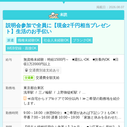
掲載日：2026.08.07
未読
説明会参加で全員に【現金2千円相当プレゼン
ト】生活のお手伝い
派遣
職種未経験OK
社会人未経験OK
ブランクOK
WEB登録・面接OK
無資格未経験：時給1500円～ ■週払いOK ■扶養内OK ■日
給与
収1万2000円以上
交通費別途支給あり
交通費全額支給
交通費
東京都台東区
勤務地
浅草駅
/
三ノ輪駅
/
上野御徒町駅
/
…
≪自宅からドアtoドアで30分以内！≫ご希望の勤務地を紹介
します。
9:00～18:00（休憩60分） ■ご希望があれば下記シフトもOK！
勤務時間
早番 7:00～16:00 遅番 10:00～19:00 「家族と休みを合わせた
い」 「余裕を持って夕飯の準備がしたい」 「できれば残業はし
たくない」 など、ご希望を教えてくださいね。 ※Wワーク希望