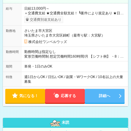
日給13,000円～
給与
＋交通費支給 ★交通費全額支給！ ┗案件により規定あり ★日払
いOK！（規定あり） ┗働いたその日に現金GET♪ お仕事後はコ
交通費別途支給あり
ンビニATMから 日払い分を引き落とせます！ 【試用期間】試
用期間なし
さいたま市大宮区
勤務地
埼玉県さいたま市大宮区錦町（最寄り駅：大宮駅）
株式会社ワンベルウッズ
勤務時間は指定なし
勤務時間
変形労働時間制 想定労働時間160時間/月 【シフト例】 ・8：00
～21：00
単発・1日のみOK
期間
週1日からOK / 日払いOK / 副業・WワークOK / 10名以上の大量
特徴
募集
気になる！
応募する
詳細へ
未読