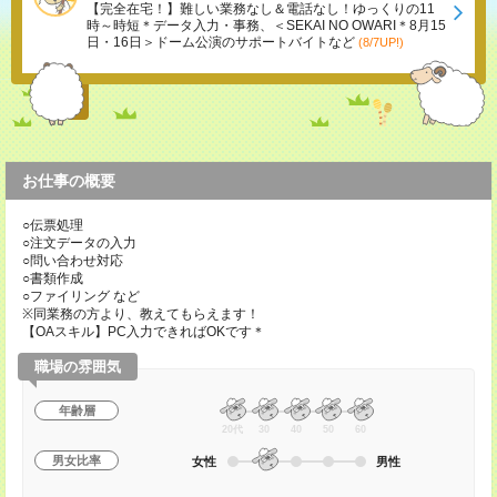
【完全在宅！】難しい業務なし＆電話なし！ゆっくりの11
時～時短＊データ入力・事務、＜SEKAI NO OWARI＊8月15
日・16日＞ドーム公演のサポートバイトなど
(8/7UP!)
お仕事の概要
○伝票処理
○注文データの入力
○問い合わせ対応
○書類作成
○ファイリング など
※同業務の方より、教えてもらえます！
【OAスキル】PC入力できればOKです＊
職場の雰囲気
年齢層
20代
30
40
50
60
男女比率
女性
男性