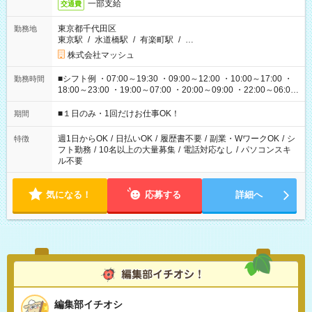
一部支給
交通費
東京都千代田区
勤務地
東京駅
/
水道橋駅
/
有楽町駅
/
…
株式会社マッシュ
■シフト例 ・07:00～19:30 ・09:00～12:00 ・10:00～17:00 ・
勤務時間
18:00～23:00 ・19:00～07:00 ・20:00～09:00 ・22:00～06:00
etc ★最短で3時間で5,120円のお仕事から 15時間で2万円近く稼
げるお仕事も！ ご希望のお時間に合わせてご紹介！ ※シフトは
■１日のみ・1回だけお仕事OK！
期間
現場によって異なります。 ※勿論、休憩時間はあるのでご安心
ください！
週1日からOK
/
日払いOK
/
履歴書不要
/
副業・WワークOK
/
シ
特徴
フト勤務
/
10名以上の大量募集
/
電話対応なし
/
パソコンスキ
ル不要
気になる！
応募する
詳細へ
編集部イチオシ