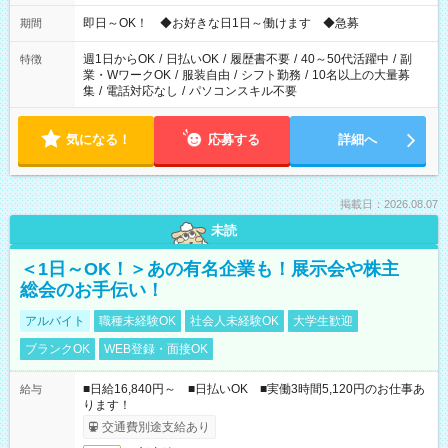
仕事により勤務時間が異なります
即日～OK！ ◆お好きな日1日～働けます ◆急募
期間
週1日からOK
/
日払いOK
/
履歴書不要
/
40～50代活躍中
/
副
特徴
業・WワークOK
/
服装自由
/
シフト勤務
/
10名以上の大量募
集
/
電話対応なし
/
パソコンスキル不要
気になる！
応募する
詳細へ
掲載日：2026.08.07
未読
＜1日～OK！＞あの有名企業も！展示会や株主
総会のお手伝い！
アルバイト
職種未経験OK
社会人未経験OK
大学生歓迎
ブランクOK
WEB登録・面接OK
■日給16,840円～ ■日払いOK ■実働3時間5,120円のお仕事あ
給与
ります！
交通費別途支給あり