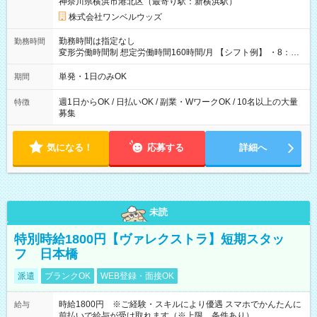
神奈川県横浜市港北区（最寄り駅：新横浜駅）
株式会社ワンベルウッズ
勤務時間は指定なし
勤務時間
変形労働時間制 想定労働時間160時間/月 【シフト例】 ・8：00
～21：00
単発・1日のみOK
期間
週1日からOK / 日払いOK / 副業・WワークOK / 10名以上の大量
特徴
募集
気になる！
応募する
詳細へ
未読
特別時給1800円【ヴァレクストラ】短期スタッ
フ 日本橋
派遣
ブランクOK
WEB登録・面接OK
時給1800円 ※ご経験・スキルにより優遇 スマホでかんたんに
給与
前払いで給与が受け取れます（※上限、条件あり）