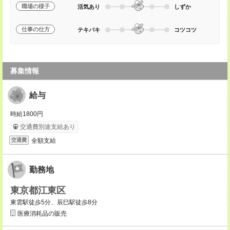
職場の様子
活気あり
しずか
仕事の仕方
テキパキ
コツコツ
募集情報
給与
時給1800円
交通費別途支給あり
全額支給
交通費
勤務地
東京都江東区
東雲駅徒歩5分、辰巳駅徒歩8分
医療消耗品の販売