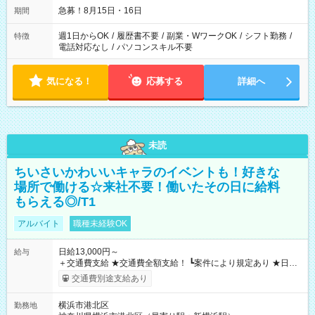
急募！8月15日・16日
期間
週1日からOK
/
履歴書不要
/
副業・WワークOK
/
シフト勤務
/
特徴
電話対応なし
/
パソコンスキル不要
気になる！
応募する
詳細へ
未読
ちいさいかわいいキャラのイベントも！好きな
場所で働ける☆来社不要！働いたその日に給料
もらえる◎/T1
アルバイト
職種未経験OK
日給13,000円～
給与
＋交通費支給 ★交通費全額支給！ ┗案件により規定あり ★日払
いOK！（規定あり） ┗働いたその日に現金GET♪ お仕事後はコ
交通費別途支給あり
ンビニATMから 日払い分を引き落とせます！ 【試用期間】試
用期間なし
横浜市港北区
勤務地