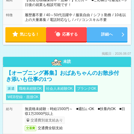
【現在も積極採用中！急募！】2カ月～ ■ご応募から最短2～3
期間
の方へ 今ご覧のお仕事で希望する勤務時間と、もう1つのお仕事
日後の就業も相談可能です！
の勤務時間。 合計で週40時間を超える場合は応募できません。
履歴書不要
/
40～50代活躍中
/
服装自由
/
シフト勤務
/
10名以
特徴
上の大量募集
/
電話対応なし
/
パソコンスキル不要
気になる！
応募する
詳細へ
掲載日：2026.08.07
未読
【オープニング募集】おばあちゃんのお散歩付
き添いも仕事の1つ
派遣
職種未経験OK
社会人未経験OK
ブランクOK
WEB登録・面接OK
無資格未経験：時給1500円～ ■週払いOK ■扶養内OK ■日
給与
収1万2000円以上
交通費別途支給あり
交通費全額支給
交通費