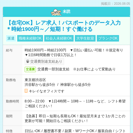
掲載日：2026.08.05
未読
【在宅OK】レア求人！パスポートのデータ入力
＊時給1900円～／短期！すぐ働ける
派遣
職種未経験OK
社会人未経験OK
大学生歓迎
ブランクOK
時給1900円～時給2100円 ▼日払い週払い可能！※規定有り
給与
▼1日6時間勤務で日収1万以上！
交通費別途支給あり
交通費一部別途支給 ※お仕事によって変動あり
交通費
東京都渋谷区
勤務地
渋谷駅から徒歩5分
/
神泉駅から徒歩5分
キレイなオフィスです
8:00～22:00 ▼1日4時間～ 10時～・11時～など、シフト希望
勤務時間
ご相談ください！
【急募】即日～短期も長期もOK！最短翌月末まで 1か月ごとの
期間
更新が可能！開始日もご相談ください！
日払いOK
/
履歴書不要
/
副業・WワークOK
/
服装自由
/
シフト
特徴