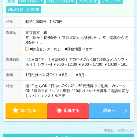
派遣
職種未経験OK
社会人未経験OK
大学生歓迎
ブランクOK
WEB登録・面接OK
時給1,500円～1,875円
給与
東京都立川市
勤務地
立川駅から徒歩5分
/
立川北駅から徒歩5分
/
立川南駅から徒
歩5分
/
…
■物流センターなど ■勤務地選べます
【1日3時間～も相談OK!】午前中のみや18時以降などのシフト
勤務時間
あり！ シフト例 ▼9:00～12:00 ▼9:00～17:00 ▼10:00～19:00
▼18:00～21:00
1日だけの単発OK！＃8月～ ＃9月～
期間
週1日からOK
/
日払いOK
/
40～50代活躍中
/
副業・Wワーク
特徴
OK
/
服装自由
/
シフト勤務
/
10名以上の大量募集
/
電話対応な
し
/
パソコンスキル不要
気になる！
応募する
詳細へ
掲載日：2026.08.07