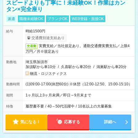
スピードよりも丁寧に！未経験OK！作業はカン
タン×完全座り
派遣
職種未経験OK
ブランクOK
WEB登録・面接OK
時給1500円
給与
交通費別途支給あり
実費支給／当社規定あり。通勤交通費実費支払／上限4
交通費
万円／月※規定あり
埼玉県加須市
勤務地
加須駅から車10分
/
久喜駅から車20分
/
鴻巣駅から車20分
物流・ロジスティクス
(1)09:00-17:00(休憩60分) ※休憩（12:00-12:50、15:00-15:10）
勤務時間
1ヶ月以上3ヶ月未満／即日～9月末まで
期間
履歴書不要
/
40～50代活躍中
/
10名以上の大量募集
特徴
気になる！
応募する
詳細へ