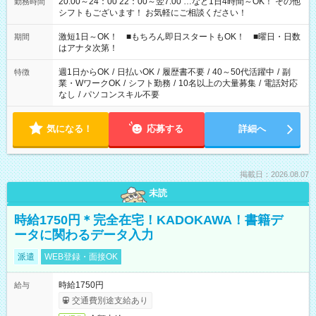
20:00～24：00 22：00～翌7:00 …など1日4時間～OK！ その他
勤務時間
シフトもございます！ お気軽にご相談ください！
激短1日～OK！ ■もちろん即日スタートもOK！ ■曜日・日数
期間
はアナタ次第！
週1日からOK
/
日払いOK
/
履歴書不要
/
40～50代活躍中
/
副
特徴
業・WワークOK
/
シフト勤務
/
10名以上の大量募集
/
電話対応
なし
/
パソコンスキル不要
気になる！
応募する
詳細へ
掲載日：2026.08.07
未読
時給1750円＊完全在宅！KADOKAWA！書籍デ
ータに関わるデータ入力
派遣
WEB登録・面接OK
時給1750円
給与
交通費別途支給あり