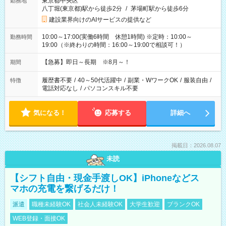
東京都中央区
勤務地
八丁堀(東京都)駅から徒歩2分
/
茅場町駅から徒歩6分
建設業界向けのAIサービスの提供など
10:00～17:00(実働6時間 休憩1時間) ※定時：10:00～
勤務時間
19:00（※終わりの時間：16:00～19:00で相談可！）
【急募】即日～長期 ※8月～！
期間
履歴書不要
/
40～50代活躍中
/
副業・WワークOK
/
服装自由
/
特徴
電話対応なし
/
パソコンスキル不要
気になる！
応募する
詳細へ
掲載日：2026.08.07
未読
【シフト自由・現金手渡しOK】iPhoneなどス
マホの充電を繋げるだけ！
派遣
職種未経験OK
社会人未経験OK
大学生歓迎
ブランクOK
WEB登録・面接OK