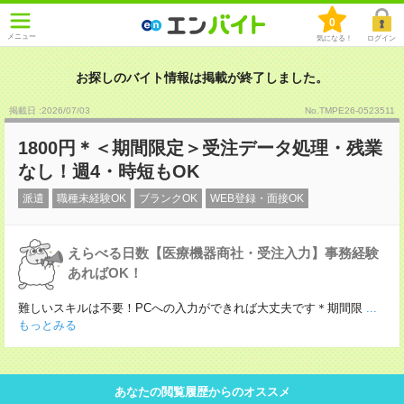
0
メニュー
気になる！
ログイン
お探しのバイト情報は掲載が終了しました。
掲載日 :2026
/
07
/
03
No.TMPE26-0523511
1800円＊＜期間限定＞受注データ処理・残業
なし！週4・時短もOK
派遣
職種未経験OK
ブランクOK
WEB登録・面接OK
えらべる日数【医療機器商社・受注入力】事務経験
あればOK！
難しいスキルは不要！PCへの入力ができれば大丈夫です＊期間限
...
もっとみる
あなたの閲覧履歴からのオススメ