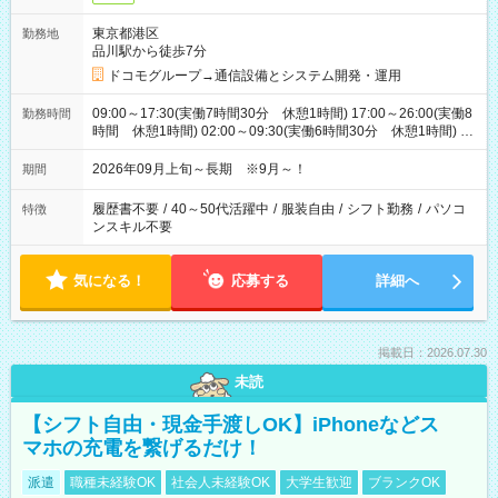
東京都港区
勤務地
品川駅から徒歩7分
ドコモグループ→通信設備とシステム開発・運用
09:00～17:30(実働7時間30分 休憩1時間) 17:00～26:00(実働8
勤務時間
時間 休憩1時間) 02:00～09:30(実働6時間30分 休憩1時間) ※
日勤は就業時間1/夜勤は就業時間2.3を連続で行って頂きます
2026年09月上旬～長期 ※9月～！
期間
履歴書不要
/
40～50代活躍中
/
服装自由
/
シフト勤務
/
パソコ
特徴
ンスキル不要
気になる！
応募する
詳細へ
掲載日：2026.07.30
未読
【シフト自由・現金手渡しOK】iPhoneなどス
マホの充電を繋げるだけ！
派遣
職種未経験OK
社会人未経験OK
大学生歓迎
ブランクOK