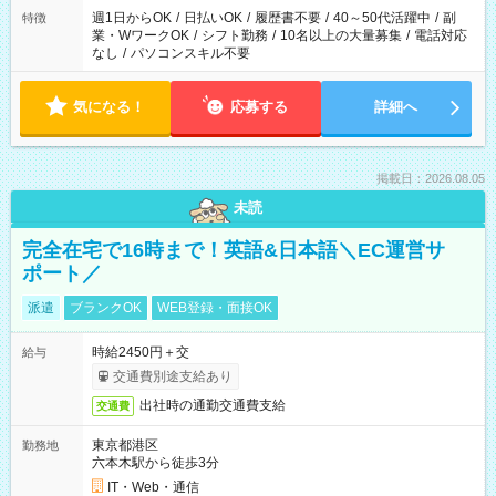
週1日からOK
/
日払いOK
/
履歴書不要
/
40～50代活躍中
/
副
特徴
業・WワークOK
/
シフト勤務
/
10名以上の大量募集
/
電話対応
なし
/
パソコンスキル不要
気になる！
応募する
詳細へ
掲載日：2026.08.05
未読
完全在宅で16時まで！英語&日本語＼EC運営サ
ポート／
派遣
ブランクOK
WEB登録・面接OK
時給2450円＋交
給与
交通費別途支給あり
出社時の通勤交通費支給
交通費
東京都港区
勤務地
六本木駅から徒歩3分
IT・Web・通信