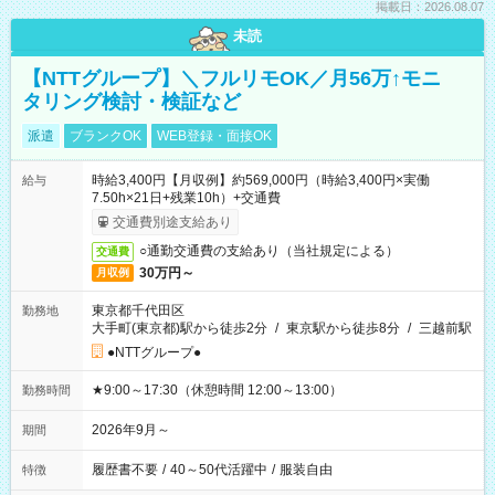
掲載日：2026.08.07
未読
【NTTグループ】＼フルリモOK／月56万↑モニ
タリング検討・検証など
派遣
ブランクOK
WEB登録・面接OK
時給3,400円【月収例】約569,000円（時給3,400円×実働
給与
7.50h×21日+残業10h）+交通費
交通費別途支給あり
○通勤交通費の支給あり（当社規定による）
交通費
30万円～
月収例
東京都千代田区
勤務地
大手町(東京都)駅から徒歩2分
/
東京駅から徒歩8分
/
三越前駅
●NTTグループ●
★9:00～17:30（休憩時間 12:00～13:00）
勤務時間
2026年9月～
期間
履歴書不要
/
40～50代活躍中
/
服装自由
特徴