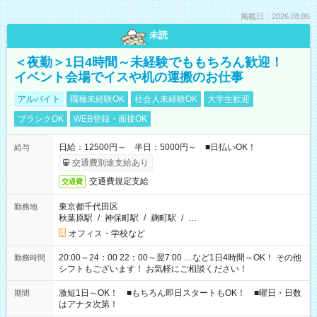
掲載日：2026.08.05
未読
＜夜勤＞1日4時間～未経験でももちろん歓迎！
イベント会場でイスや机の運搬のお仕事
アルバイト
職種未経験OK
社会人未経験OK
大学生歓迎
ブランクOK
WEB登録・面接OK
日給：12500円～ 半日：5000円～ ■日払いOK！
給与
交通費別途支給あり
交通費規定支給
交通費
東京都千代田区
勤務地
秋葉原駅
/
神保町駅
/
麹町駅
/
…
オフィス・学校など
20:00～24：00 22：00～翌7:00 …など1日4時間～OK！ その他
勤務時間
シフトもございます！ お気軽にご相談ください！
激短1日～OK！ ■もちろん即日スタートもOK！ ■曜日・日数
期間
はアナタ次第！