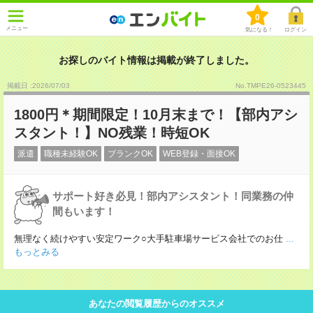
0
メニュー
気になる！
ログイン
お探しのバイト情報は掲載が終了しました。
掲載日 :2026
/
07
/
03
No.TMPE26-0523445
1800円＊期間限定！10月末まで！【部内アシ
スタント！】NO残業！時短OK
派遣
職種未経験OK
ブランクOK
WEB登録・面接OK
サポート好き必見！部内アシスタント！同業務の仲
間もいます！
無理なく続けやすい安定ワーク○大手駐車場サービス会社でのお仕
...
もっとみる
あなたの閲覧履歴からのオススメ