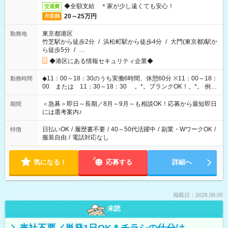
◆全額支給 ＊家が少し遠くても安心！
交通費
20～25万円
月収例
東京都港区
勤務地
竹芝駅から徒歩2分
/
浜松町駅から徒歩4分
/
大門(東京都)駅か
ら徒歩5分
/
…
◆港区にある情報セキュリティ企業◆
◆11：00～18：30のうち実働6時間、休憩60分 ※11：00～18：
勤務時間
00 または 11：30～18：30 。*。ブランクOK！。*。 例え
ば前職が、 在宅/財団法人/事務/コールセンター/受付/販売/カフェ
スタッフ スイーツ販売/ホテルフロント/化粧品販売/など 様々な
＜急募＞即日～長期／8月～9月～も相談OK！応募から最短即日
期間
業界から入社して活躍されています♪
には選考案内♪
日払いOK
/
履歴書不要
/
40～50代活躍中
/
副業・WワークOK
/
特徴
服装自由
/
電話対応なし
気になる！
応募する
詳細へ
掲載日：2026.08.05
未読