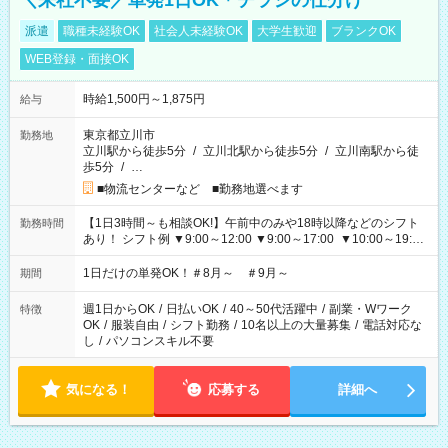
＼来社不要／単発1日OK＊チラシの仕分け
派遣
職種未経験OK
社会人未経験OK
大学生歓迎
ブランクOK
WEB登録・面接OK
時給1,500円～1,875円
給与
東京都立川市
勤務地
立川駅から徒歩5分
/
立川北駅から徒歩5分
/
立川南駅から徒
歩5分
/
…
■物流センターなど ■勤務地選べます
【1日3時間～も相談OK!】午前中のみや18時以降などのシフト
勤務時間
あり！ シフト例 ▼9:00～12:00 ▼9:00～17:00 ▼10:00～19:00
▼18:00～21:00
1日だけの単発OK！＃8月～ ＃9月～
期間
週1日からOK
/
日払いOK
/
40～50代活躍中
/
副業・Wワーク
特徴
OK
/
服装自由
/
シフト勤務
/
10名以上の大量募集
/
電話対応な
し
/
パソコンスキル不要
気になる！
応募する
詳細へ