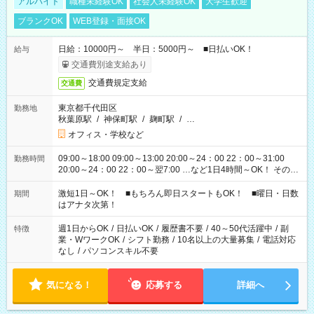
アルバイト
職種未経験OK
社会人未経験OK
大学生歓迎
ブランクOK
WEB登録・面接OK
日給：10000円～ 半日：5000円～ ■日払いOK！
給与
交通費別途支給あり
交通費規定支給
交通費
東京都千代田区
勤務地
秋葉原駅
/
神保町駅
/
麹町駅
/
…
オフィス・学校など
09:00～18:00 09:00～13:00 20:00～24：00 22：00～31:00
勤務時間
20:00～24：00 22：00～翌7:00 …など1日4時間～OK！ その他
シフトもございます！ お気軽にご相談ください！
激短1日～OK！ ■もちろん即日スタートもOK！ ■曜日・日数
期間
はアナタ次第！
週1日からOK
/
日払いOK
/
履歴書不要
/
40～50代活躍中
/
副
特徴
業・WワークOK
/
シフト勤務
/
10名以上の大量募集
/
電話対応
なし
/
パソコンスキル不要
気になる！
応募する
詳細へ