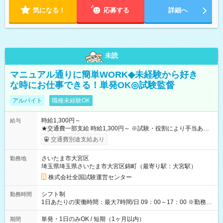
気になる！
応募する
詳細へ
未読
マニュアル通りに簡単WORK◆未経験から好き
な時にお仕事できる！単発OK◎試験監督
アルバイト
職種未経験OK
時給1,300円～
給与
★交通費一部支給 時給1,300円～ ※試験・役割により手当あり
※勤務回数により昇給あり 【即給（前払い）オプションあ
交通費別途支給あり
り！】 希望される場合、勤務から1週間ほどで給与の一部を受け
取れます。 ※手数料418円がかかります。 【過去試験日の収入
さいたま市大宮区
勤務地
例】 ・河合塾模擬試験 8:30～17:30（休憩1時間） 時給1,300円
埼玉県埼玉県さいたま市大宮区錦町（最寄り駅：大宮駅）
×8時間＝日収10,400円＋交通費 ※当日の役割により時給＋100
円の場合あり ・国家試験 7:00～13:30（休憩なし） 時給1,300
株式会社全国試験運営センター
円（役割手当＋100円）×6時間＝日収8,400円＋交通費 【試用期
間】試用期間なし
シフト制
勤務時間
1日あたりの実働時間：最大7時間/日 09：00～17：00 ※勤務時
間は 試験により異なります。
単発・1日のみOK / 短期（1ヶ月以内）
期間