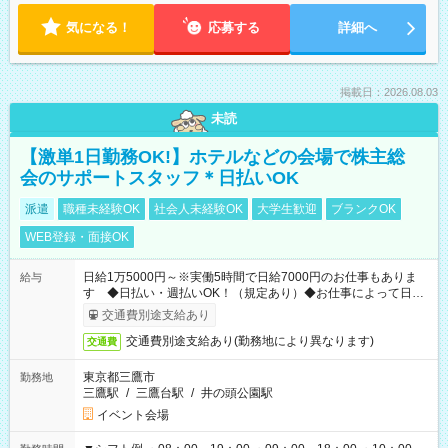
気になる！
応募する
詳細へ
掲載日：2026.08.03
未読
【激単1日勤務OK!】ホテルなどの会場で株主総
会のサポートスタッフ＊日払いOK
派遣
職種未経験OK
社会人未経験OK
大学生歓迎
ブランクOK
WEB登録・面接OK
日給1万5000円～※実働5時間で日給7000円のお仕事もありま
給与
す ◆日払い・週払いOK！（規定あり）◆お仕事によって日給
も異なります
交通費別途支給あり
交通費別途支給あり(勤務地により異なります)
交通費
東京都三鷹市
勤務地
三鷹駅
/
三鷹台駅
/
井の頭公園駅
イベント会場