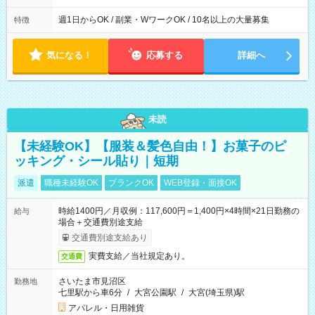
週1日からOK / 副業・WワークOK / 10名以上の大量募集
特徴
気になる！
応募する
詳細へ
未読
【未経験OK】【服装＆髪色自由！】お菓子のピ
ッキング・シール貼り｜短期
派遣
職種未経験OK
ブランクOK
WEB登録・面接OK
時給1400円／月収例：117,600円＝1,400円×4時間×21日勤務の
給与
場合＋交通費別途支給
交通費別途支給あり
実費支給／当社規定あり。
交通費
さいたま市見沼区
勤務地
七里駅から車6分
/
大宮公園駅
/
大宮(埼玉県)駅
アパレル・日用雑貨