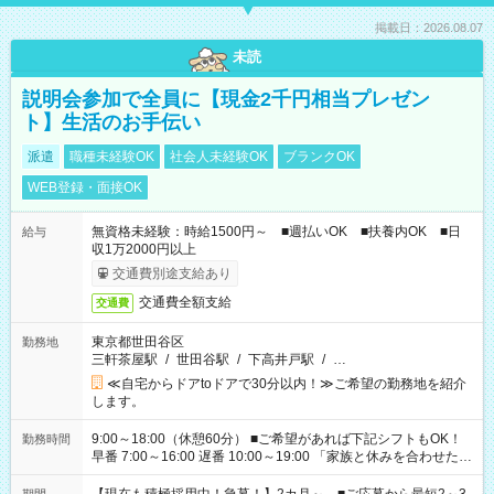
掲載日：2026.08.07
未読
説明会参加で全員に【現金2千円相当プレゼン
ト】生活のお手伝い
派遣
職種未経験OK
社会人未経験OK
ブランクOK
WEB登録・面接OK
無資格未経験：時給1500円～ ■週払いOK ■扶養内OK ■日
給与
収1万2000円以上
交通費別途支給あり
交通費全額支給
交通費
東京都世田谷区
勤務地
三軒茶屋駅
/
世田谷駅
/
下高井戸駅
/
…
≪自宅からドアtoドアで30分以内！≫ご希望の勤務地を紹介
します。
9:00～18:00（休憩60分） ■ご希望があれば下記シフトもOK！
勤務時間
早番 7:00～16:00 遅番 10:00～19:00 「家族と休みを合わせた
い」 「余裕を持って夕飯の準備がしたい」 「できれば残業はし
たくない」 など、ご希望を教えてくださいね。 ※Wワーク希望