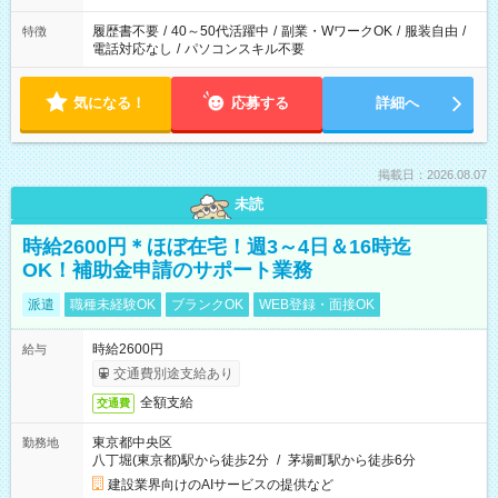
履歴書不要
/
40～50代活躍中
/
副業・WワークOK
/
服装自由
/
特徴
電話対応なし
/
パソコンスキル不要
気になる！
応募する
詳細へ
掲載日：2026.08.07
未読
時給2600円＊ほぼ在宅！週3～4日＆16時迄
OK！補助金申請のサポート業務
派遣
職種未経験OK
ブランクOK
WEB登録・面接OK
時給2600円
給与
交通費別途支給あり
全額支給
交通費
東京都中央区
勤務地
八丁堀(東京都)駅から徒歩2分
/
茅場町駅から徒歩6分
建設業界向けのAIサービスの提供など