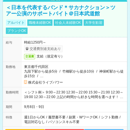
＜日本を代表するバンド＊サカナクション＞ツ
アー公演のサポートバイト＠日本武道館
アルバイト
職種未経験OK
社会人未経験OK
大学生歓迎
ブランクOK
時給1250円～
給与
交通費別途支給あり
支給（規定有り）
交通費
東京都千代田区
勤務地
九段下駅から徒歩5分
/
竹橋駅から徒歩10分
/
神保町駅から徒
歩15分
/
…
株式会社ライブパワー
＜シフト例＞ 9:00～22:30 12:30～22:00 15:30～21:00 12:30～
勤務時間
19:00 12:30～22:00 上記の時間から好きな時間を選べます！ ※
時間は変更となる可能性があります
9月8日・9日
期間
週1日からOK
/
履歴書不要
/
副業・WワークOK
/
シフト勤務
/
特徴
電話対応なし
/
パソコンスキル不要