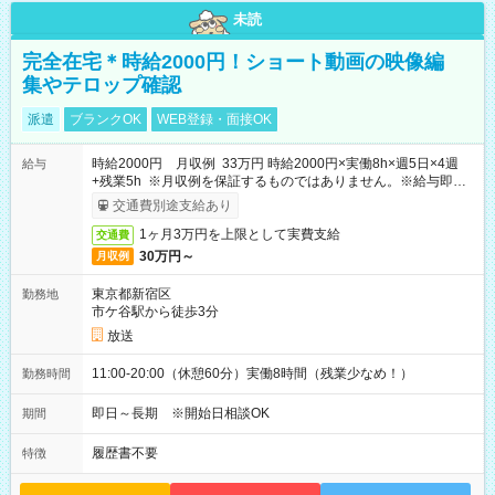
未読
完全在宅＊時給2000円！ショート動画の映像編
集やテロップ確認
派遣
ブランクOK
WEB登録・面接OK
時給2000円 月収例 33万円 時給2000円×実働8h×週5日×4週
給与
+残業5h ※月収例を保証するものではありません。※給与即受
取りサービス利用可（利用条件有）
交通費別途支給あり
1ヶ月3万円を上限として実費支給
交通費
30万円～
月収例
東京都新宿区
勤務地
市ケ谷駅から徒歩3分
放送
11:00-20:00（休憩60分）実働8時間（残業少なめ！）
勤務時間
即日～長期 ※開始日相談OK
期間
履歴書不要
特徴