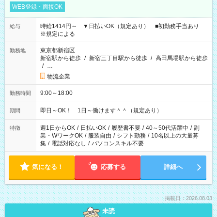
WEB登録・面接OK
時給1414円～ ▼日払いOK（規定あり） ■初勤務手当あり
給与
※規定による
東京都新宿区
勤務地
新宿駅から徒歩
/
新宿三丁目駅から徒歩
/
高田馬場駅から徒歩
/
…
物流企業
9:00～18:00
勤務時間
即日～OK！ 1日～働けます＾＾（規定あり）
期間
週1日からOK
/
日払いOK
/
履歴書不要
/
40～50代活躍中
/
副
特徴
業・WワークOK
/
服装自由
/
シフト勤務
/
10名以上の大量募
集
/
電話対応なし
/
パソコンスキル不要
気になる！
応募する
詳細へ
掲載日：2026.08.03
未読