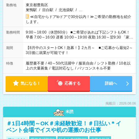
東京都豊島区
勤務地
巣鴨駅
/
目白駅
/
北池袋駅
/
…
≪自宅からドアtoドアで30分以内！≫ご希望の勤務地を紹介
します。
9:00～18:00（休憩60分） ■ご希望があれば下記シフトもOK！
勤務時間
早番 7:00～16:00 遅番 10:00～19:00 夜勤 16:30～翌9:30 「家族
と休みを合わせたい」 「余裕を持って夕飯の準備がしたい」
「できれば残業はしたくない」 など、ご希望を教えてください
【8月中のスタートOK！急募！】2カ月～ ■ご応募から最短2～
期間
ね。 ※Wワーク希望の方へ 今ご覧のお仕事で希望する勤務時間
3日後に就業が可能です！
と、もう1つのお仕事の勤務時間。 合計で週40時間を超える場
合は応募できません。
履歴書不要
/
40～50代活躍中
/
服装自由
/
シフト勤務
/
10名以
特徴
上の大量募集
/
電話対応なし
/
パソコンスキル不要
気になる！
応募する
詳細へ
掲載日：2026.08.06
未読
＃1日4時間～OK＃未経験歓迎！＃日払い＊イ
ベント会場でイスや机の運搬のお仕事