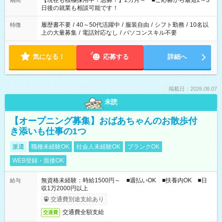
【現在も積極採用中！急募！】2カ月～ ■ご応募から最短2～3
期間
の方へ 今ご覧のお仕事で希望する勤務時間と、もう1つのお仕事
日後の就業も相談可能です！
の勤務時間。 合計で週40時間を超える場合は応募できません。
履歴書不要
/
40～50代活躍中
/
服装自由
/
シフト勤務
/
10名以
特徴
上の大量募集
/
電話対応なし
/
パソコンスキル不要
気になる！
応募する
詳細へ
掲載日：2026.08.07
未読
【オープニング募集】おばあちゃんのお散歩付
き添いも仕事の1つ
派遣
職種未経験OK
社会人未経験OK
ブランクOK
WEB登録・面接OK
無資格未経験：時給1500円～ ■週払いOK ■扶養内OK ■日
給与
収1万2000円以上
交通費別途支給あり
交通費全額支給
交通費