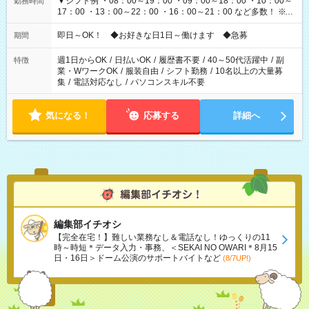
▼シフト例 ・08：00～19：00 ・09：00～18：00 ・10：00～
勤務時間
17：00 ・13：00～22：00 ・16：00～21：00 など多数！ ※お
仕事により勤務時間が異なります
即日～OK！ ◆お好きな日1日～働けます ◆急募
期間
週1日からOK
/
日払いOK
/
履歴書不要
/
40～50代活躍中
/
副
特徴
業・WワークOK
/
服装自由
/
シフト勤務
/
10名以上の大量募
集
/
電話対応なし
/
パソコンスキル不要
気になる！
応募する
詳細へ
編集部イチオシ
【完全在宅！】難しい業務なし＆電話なし！ゆっくりの11
時～時短＊データ入力・事務、＜SEKAI NO OWARI＊8月15
日・16日＞ドーム公演のサポートバイトなど
(8/7UP!)