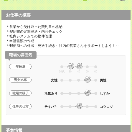
お仕事の概要
＊営業から受け取った契約書の格納
＊契約書の定期発送・内容チェック
＊社内システムでの物件管理
＊申請書類の作成
＊郵便局への外出・発送手続き～社内の営業さんをサポートしよう！～
職場の雰囲気
年齢層
20代
30
40
50
60
男女比率
女性
男性
職場の様子
活気あり
しずか
仕事の仕方
テキパキ
コツコツ
募集情報