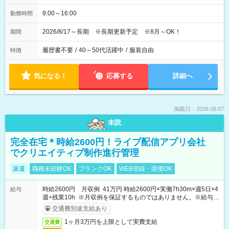
9:00～16:00
勤務時間
2026/8/17～長期 ※長期更新予定 ※8月～OK！
期間
履歴書不要
/
40～50代活躍中
/
服装自由
特徴
気になる！
応募する
詳細へ
掲載日：2026.08.07
未読
完全在宅＊時給2600円！ライブ配信アプリ会社
でクリエイティブ制作進行管理
派遣
職種未経験OK
ブランクOK
WEB登録・面接OK
時給2600円 月収例 41万円 時給2600円×実働7h30m×週5日×4
給与
週+残業10h ※月収例を保証するものではありません。※給与即
受取りサービス利用可（利用条件有）
交通費別途支給あり
1ヶ月3万円を上限として実費支給
交通費