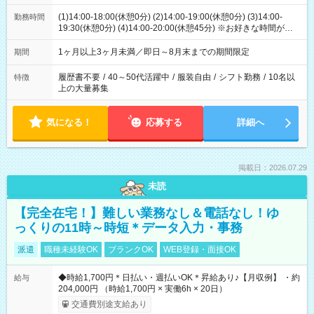
(1)14:00-18:00(休憩0分) (2)14:00-19:00(休憩0分) (3)14:00-
勤務時間
19:30(休憩0分) (4)14:00-20:00(休憩45分) ※お好きな時間が選べ
ます
1ヶ月以上3ヶ月未満／即日～8月末までの期間限定
期間
履歴書不要
/
40～50代活躍中
/
服装自由
/
シフト勤務
/
10名以
特徴
上の大量募集
気になる！
応募する
詳細へ
掲載日：2026.07.29
未読
【完全在宅！】難しい業務なし＆電話なし！ゆ
っくりの11時～時短＊データ入力・事務
派遣
職種未経験OK
ブランクOK
WEB登録・面接OK
◆時給1,700円＊日払い・週払いOK＊昇給あり♪【月収例】 ・約
給与
204,000円 （時給1,700円 × 実働6h × 20日）
交通費別途支給あり