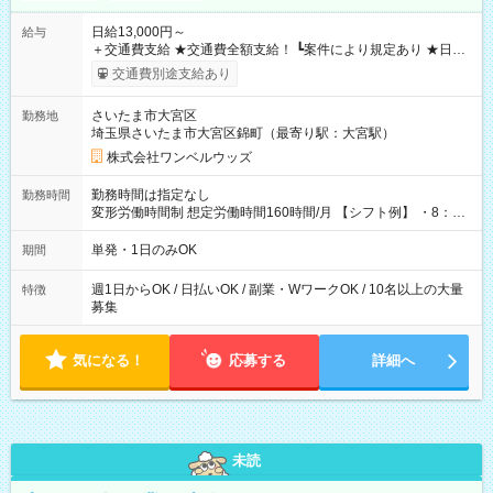
日給13,000円～
給与
＋交通費支給 ★交通費全額支給！ ┗案件により規定あり ★日払
いOK！（規定あり） ┗働いたその日に現金GET♪ お仕事後はコ
交通費別途支給あり
ンビニATMから 日払い分を引き落とせます！ 【試用期間】試
用期間なし
さいたま市大宮区
勤務地
埼玉県さいたま市大宮区錦町（最寄り駅：大宮駅）
株式会社ワンベルウッズ
勤務時間は指定なし
勤務時間
変形労働時間制 想定労働時間160時間/月 【シフト例】 ・8：00
～21：00
単発・1日のみOK
期間
週1日からOK / 日払いOK / 副業・WワークOK / 10名以上の大量
特徴
募集
気になる！
応募する
詳細へ
未読