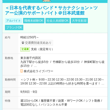
＜日本を代表するバンド＊サカナクション＞ツ
アー公演のサポートバイト＠日本武道館
アルバイト
職種未経験OK
社会人未経験OK
大学生歓迎
ブランクOK
時給1250円～
給与
交通費別途支給あり
支給（規定有り）
交通費
東京都千代田区
勤務地
九段下駅から徒歩5分
/
竹橋駅から徒歩10分
/
神保町駅から徒
歩15分
/
…
株式会社ライブパワー
＜シフト例＞ 9:00～22:30 12:30～22:00 15:30～21:00 12:30～
勤務時間
19:00 12:30～22:00 上記の時間から好きな時間を選べます！ ※
時間は変更となる可能性があります
9月8日・9日
期間
週1日からOK
/
履歴書不要
/
副業・WワークOK
/
シフト勤務
/
特徴
電話対応なし
/
パソコンスキル不要