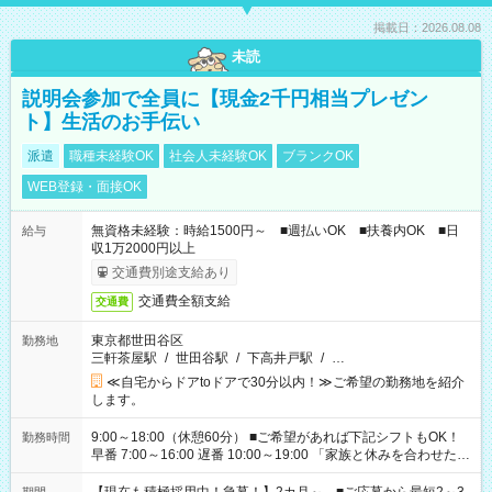
掲載日：2026.08.08
未読
説明会参加で全員に【現金2千円相当プレゼン
ト】生活のお手伝い
派遣
職種未経験OK
社会人未経験OK
ブランクOK
WEB登録・面接OK
無資格未経験：時給1500円～ ■週払いOK ■扶養内OK ■日
給与
収1万2000円以上
交通費別途支給あり
交通費全額支給
交通費
東京都世田谷区
勤務地
三軒茶屋駅
/
世田谷駅
/
下高井戸駅
/
…
≪自宅からドアtoドアで30分以内！≫ご希望の勤務地を紹介
します。
9:00～18:00（休憩60分） ■ご希望があれば下記シフトもOK！
勤務時間
早番 7:00～16:00 遅番 10:00～19:00 「家族と休みを合わせた
い」 「余裕を持って夕飯の準備がしたい」 「できれば残業はし
たくない」 など、ご希望を教えてくださいね。 ※Wワーク希望