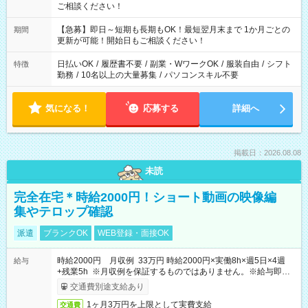
ご相談ください！
【急募】即日～短期も長期もOK！最短翌月末まで 1か月ごとの
期間
更新が可能！開始日もご相談ください！
日払いOK
/
履歴書不要
/
副業・WワークOK
/
服装自由
/
シフト
特徴
勤務
/
10名以上の大量募集
/
パソコンスキル不要
気になる！
応募する
詳細へ
掲載日：2026.08.08
未読
完全在宅＊時給2000円！ショート動画の映像編
集やテロップ確認
派遣
ブランクOK
WEB登録・面接OK
時給2000円 月収例 33万円 時給2000円×実働8h×週5日×4週
給与
+残業5h ※月収例を保証するものではありません。※給与即受
取りサービス利用可（利用条件有）
交通費別途支給あり
1ヶ月3万円を上限として実費支給
交通費