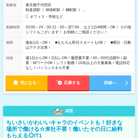
東京都千代田区
勤務地
秋葉原駅
/
神保町駅
/
麹町駅
/
…
オフィス・学校など
20:00～24：00 22：00～翌7:00 …など1日4時間～OK！ その他
勤務時間
シフトもございます！ お気軽にご相談ください！
激短1日～OK！ ■もちろん即日スタートもOK！ ■曜日・日数
期間
はアナタ次第！
週1日からOK
/
日払いOK
/
履歴書不要
/
40～50代活躍中
/
副
特徴
業・WワークOK
/
シフト勤務
/
10名以上の大量募集
/
電話対応
なし
/
パソコンスキル不要
気になる！
応募する
詳細へ
未読
ちいさいかわいいキャラのイベントも！好きな
場所で働ける☆来社不要！働いたその日に給料
もらえる◎/T1