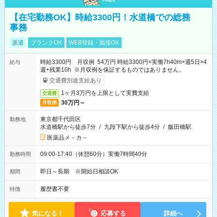
【在宅勤務OK】時給3300円！水道橋での総務
事務
派遣
ブランクOK
WEB登録・面接OK
時給3300円 月収例 54万円 時給3300円×実働7h40m×週5日×4
給与
週+残業10h ※月収例を保証するものではありません。
交通費別途支給あり
1ヶ月3万円を上限として実費支給
交通費
30万円～
月収例
東京都千代田区
勤務地
水道橋駅から徒歩7分
/
九段下駅から徒歩4分
/
飯田橋駅
医薬品メ－カ－
09:00-17:40（休憩60分）実働7時間40分
勤務時間
即日～長期 ※開始日相談OK
期間
履歴書不要
特徴
気になる！
応募する
詳細へ