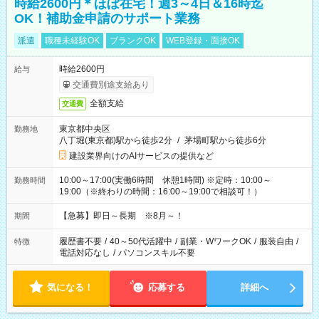
時給2600円＊ほぼ在宅！週3～4日＆16時迄
OK！補助金申請のサポート業務
派遣
職種未経験OK
ブランクOK
WEB登録・面接OK
時給2600円
給与
交通費別途支給あり
全額支給
交通費
東京都中央区
勤務地
八丁堀(東京都)駅から徒歩2分
/
茅場町駅から徒歩6分
建設業界向けのAIサービスの提供など
10:00～17:00(実働6時間 休憩1時間) ※定時：10:00～
勤務時間
19:00（※終わりの時間：16:00～19:00で相談可！）
【急募】即日～長期 ※8月～！
期間
履歴書不要
/
40～50代活躍中
/
副業・WワークOK
/
服装自由
/
特徴
電話対応なし
/
パソコンスキル不要
気になる！
応募する
詳細へ