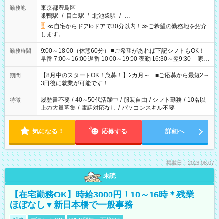
東京都豊島区
勤務地
巣鴨駅
/
目白駅
/
北池袋駅
/
…
≪自宅からドアtoドアで30分以内！≫ご希望の勤務地を紹介
します。
9:00～18:00（休憩60分） ■ご希望があれば下記シフトもOK！
勤務時間
早番 7:00～16:00 遅番 10:00～19:00 夜勤 16:30～翌9:30 「家族
と休みを合わせたい」 「余裕を持って夕飯の準備がしたい」
「できれば残業はしたくない」 など、ご希望を教えてください
【8月中のスタートOK！急募！】2カ月～ ■ご応募から最短2～
期間
ね。 ※Wワーク希望の方へ 今ご覧のお仕事で希望する勤務時間
3日後に就業が可能です！
と、もう1つのお仕事の勤務時間。 合計で週40時間を超える場
合は応募できません。
履歴書不要
/
40～50代活躍中
/
服装自由
/
シフト勤務
/
10名以
特徴
上の大量募集
/
電話対応なし
/
パソコンスキル不要
気になる！
応募する
詳細へ
掲載日：2026.08.07
未読
【在宅勤務OK】時給3000円！10～16時＊残業
ほぼなし▼新日本橋で一般事務