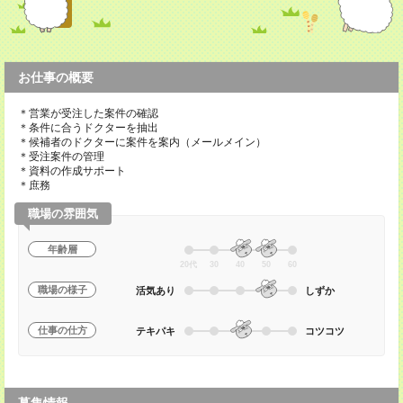
お仕事の概要
＊営業が受注した案件の確認
＊条件に合うドクターを抽出
＊候補者のドクターに案件を案内（メールメイン）
＊受注案件の管理
＊資料の作成サポート
＊庶務
職場の雰囲気
年齢層
20代
30
40
50
60
職場の様子
活気あり
しずか
仕事の仕方
テキパキ
コツコツ