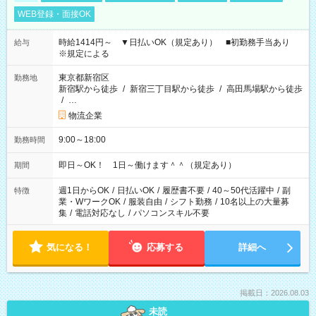
WEB登録・面接OK
時給1414円～ ▼日払いOK（規定あり） ■初勤務手当あり
給与
※規定による
東京都新宿区
勤務地
新宿駅から徒歩
/
新宿三丁目駅から徒歩
/
高田馬場駅から徒歩
/
…
物流企業
9:00～18:00
勤務時間
即日～OK！ 1日～働けます＾＾（規定あり）
期間
週1日からOK
/
日払いOK
/
履歴書不要
/
40～50代活躍中
/
副
特徴
業・WワークOK
/
服装自由
/
シフト勤務
/
10名以上の大量募
集
/
電話対応なし
/
パソコンスキル不要
気になる！
応募する
詳細へ
掲載日：2026.08.03
未読