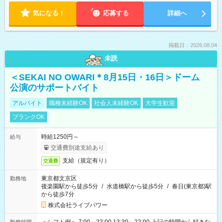
気になる！
応募する
詳細へ
掲載日：2026.08.04
未読
＜SEKAI NO OWARI＊8月15日・16日＞ドーム
公演のサポートバイト
アルバイト
職種未経験OK
社会人未経験OK
大学生歓迎
ブランクOK
時給1250円～
給与
交通費別途支給あり
支給（規定有り）
交通費
東京都文京区
勤務地
後楽園駅から徒歩5分
/
水道橋駅から徒歩5分
/
春日(東京都)駅
から徒歩7分
株式会社ライブパワー