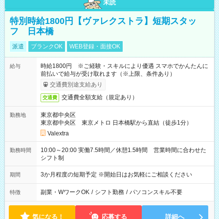
未読
特別時給1800円【ヴァレクストラ】短期スタッ
フ 日本橋
派遣
ブランクOK
WEB登録・面接OK
時給1800円 ※ご経験・スキルにより優遇 スマホでかんたんに
給与
前払いで給与が受け取れます（※上限、条件あり）
交通費別途支給あり
交通費全額支給（規定あり）
交通費
東京都中央区
勤務地
東京都中央区 東京メトロ 日本橋駅から直結（徒歩1分）
Valextra
10:00～20:00 実働7.5時間／休憩1.5時間 営業時間に合わせた
勤務時間
シフト制
3か月程度の短期予定 ※開始日はお気軽にご相談ください
期間
副業・WワークOK
/
シフト勤務
/
パソコンスキル不要
特徴
気になる！
応募する
詳細へ