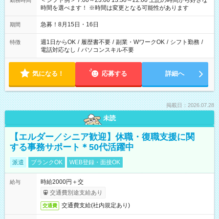
＜シフト例＞ 7:00～23:00 13:30～22:00 上記の時間から好きな
勤務時間
時間を選べます！ ※時間は変更となる可能性があります
急募！8月15日・16日
期間
週1日からOK
/
履歴書不要
/
副業・WワークOK
/
シフト勤務
/
特徴
電話対応なし
/
パソコンスキル不要
気になる！
応募する
詳細へ
掲載日：2026.07.28
未読
【エルダー／シニア歓迎】休職・復職支援に関
する事務サポート＊50代活躍中
派遣
ブランクOK
WEB登録・面接OK
時給2000円＋交
給与
交通費別途支給あり
交通費支給(社内規定あり)
交通費