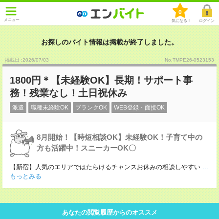
0
メニュー
気になる！
ログイン
お探しのバイト情報は掲載が終了しました。
掲載日 :2026
/
07
/
03
No.TMPE26-0523153
1800円＊【未経験OK】長期！サポート事
務！残業なし！土日祝休み
派遣
職種未経験OK
ブランクOK
WEB登録・面接OK
8月開始！【時短相談OK】未経験OK！子育て中の
方も活躍中！スニーカーOK〇
【新宿】人気のエリアではたらけるチャンスお休みの相談しやすい
...
もっとみる
あなたの閲覧履歴からのオススメ