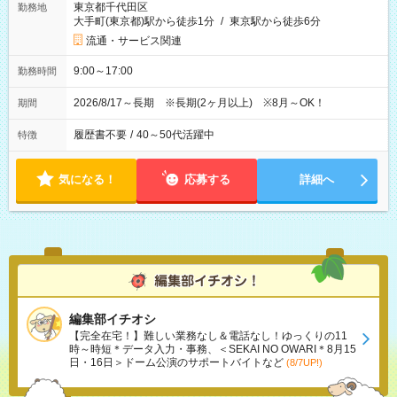
東京都千代田区
勤務地
大手町(東京都)駅から徒歩1分
/
東京駅から徒歩6分
流通・サービス関連
9:00～17:00
勤務時間
2026/8/17～長期 ※長期(2ヶ月以上) ※8月～OK！
期間
履歴書不要
/
40～50代活躍中
特徴
気になる！
応募する
詳細へ
編集部イチオシ
【完全在宅！】難しい業務なし＆電話なし！ゆっくりの11
時～時短＊データ入力・事務、＜SEKAI NO OWARI＊8月15
日・16日＞ドーム公演のサポートバイトなど
(8/7UP!)