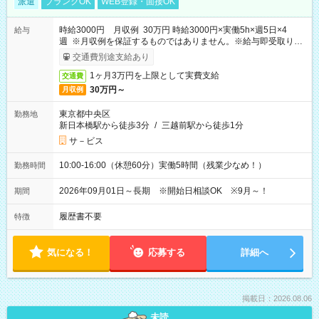
派遣
ブランクOK
WEB登録・面接OK
時給3000円 月収例 30万円 時給3000円×実働5h×週5日×4
給与
週 ※月収例を保証するものではありません。※給与即受取りサ
ービス利用可（利用条件有）
交通費別途支給あり
1ヶ月3万円を上限として実費支給
交通費
30万円～
月収例
東京都中央区
勤務地
新日本橋駅から徒歩3分
/
三越前駅から徒歩1分
サ－ビス
10:00-16:00（休憩60分）実働5時間（残業少なめ！）
勤務時間
2026年09月01日～長期 ※開始日相談OK ※9月～！
期間
履歴書不要
特徴
気になる！
応募する
詳細へ
掲載日：2026.08.06
未読