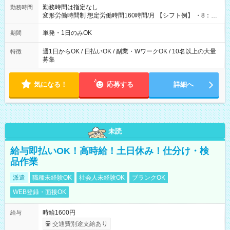
勤務時間は指定なし
勤務時間
変形労働時間制 想定労働時間160時間/月 【シフト例】 ・8：00
～21：00
単発・1日のみOK
期間
週1日からOK / 日払いOK / 副業・WワークOK / 10名以上の大量
特徴
募集
気になる！
応募する
詳細へ
未読
給与即払いOK！高時給！土日休み！仕分け・検
品作業
派遣
職種未経験OK
社会人未経験OK
ブランクOK
WEB登録・面接OK
時給1600円
給与
交通費別途支給あり