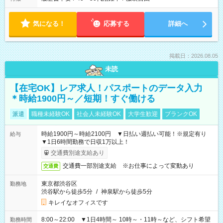
気になる！
応募する
詳細へ
掲載日：2026.08.05
未読
【在宅OK】レア求人！パスポートのデータ入力
＊時給1900円～／短期！すぐ働ける
派遣
職種未経験OK
社会人未経験OK
大学生歓迎
ブランクOK
時給1900円～時給2100円 ▼日払い週払い可能！※規定有り
給与
▼1日6時間勤務で日収1万以上！
交通費別途支給あり
交通費一部別途支給 ※お仕事によって変動あり
交通費
東京都渋谷区
勤務地
渋谷駅から徒歩5分
/
神泉駅から徒歩5分
キレイなオフィスです
8:00～22:00 ▼1日4時間～ 10時～・11時～など、シフト希望
勤務時間