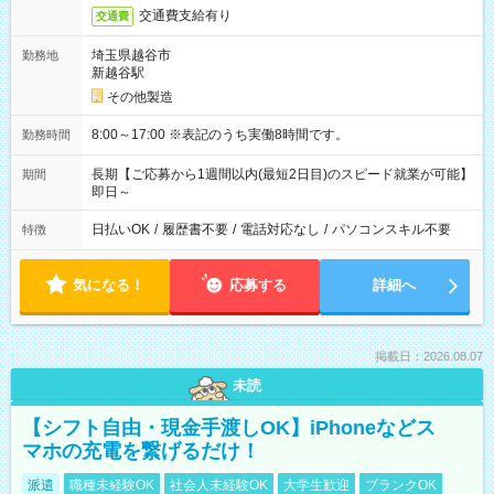
交通費支給有り
交通費
埼玉県越谷市
勤務地
新越谷駅
その他製造
8:00～17:00 ※表記のうち実働8時間です。
勤務時間
長期【ご応募から1週間以内(最短2日目)のスピード就業が可能】
期間
即日～
日払いOK
/
履歴書不要
/
電話対応なし
/
パソコンスキル不要
特徴
気になる！
応募する
詳細へ
掲載日：2026.08.07
未読
【シフト自由・現金手渡しOK】iPhoneなどス
マホの充電を繋げるだけ！
派遣
職種未経験OK
社会人未経験OK
大学生歓迎
ブランクOK