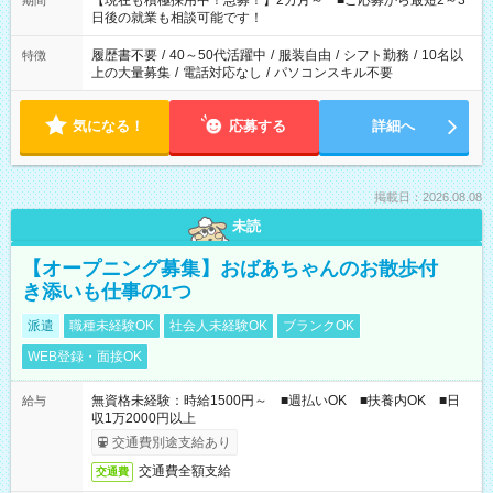
【現在も積極採用中！急募！】2カ月～ ■ご応募から最短2～3
期間
の方へ 今ご覧のお仕事で希望する勤務時間と、もう1つのお仕事
日後の就業も相談可能です！
の勤務時間。 合計で週40時間を超える場合は応募できません。
履歴書不要
/
40～50代活躍中
/
服装自由
/
シフト勤務
/
10名以
特徴
上の大量募集
/
電話対応なし
/
パソコンスキル不要
気になる！
応募する
詳細へ
掲載日：2026.08.08
未読
【オープニング募集】おばあちゃんのお散歩付
き添いも仕事の1つ
派遣
職種未経験OK
社会人未経験OK
ブランクOK
WEB登録・面接OK
無資格未経験：時給1500円～ ■週払いOK ■扶養内OK ■日
給与
収1万2000円以上
交通費別途支給あり
交通費全額支給
交通費