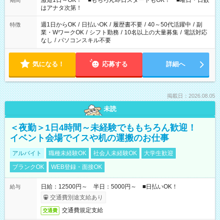
激短1日～OK！ ■もちろん即日スタートもOK！ ■曜日・日数
期間
はアナタ次第！
週1日からOK
/
日払いOK
/
履歴書不要
/
40～50代活躍中
/
副
特徴
業・WワークOK
/
シフト勤務
/
10名以上の大量募集
/
電話対応
なし
/
パソコンスキル不要
気になる！
応募する
詳細へ
掲載日：2026.08.05
未読
＜夜勤＞1日4時間～未経験でももちろん歓迎！
イベント会場でイスや机の運搬のお仕事
アルバイト
職種未経験OK
社会人未経験OK
大学生歓迎
ブランクOK
WEB登録・面接OK
日給：12500円～ 半日：5000円～ ■日払いOK！
給与
交通費別途支給あり
交通費規定支給
交通費