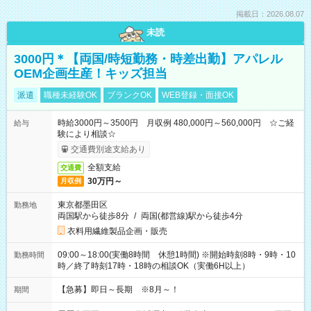
掲載日：2026.08.07
未読
3000円＊【両国/時短勤務・時差出勤】アパレル
OEM企画生産！キッズ担当
派遣
職種未経験OK
ブランクOK
WEB登録・面接OK
時給3000円～3500円 月収例 480,000円～560,000円 ☆ご経
給与
験により相談☆
交通費別途支給あり
全額支給
交通費
30万円～
月収例
東京都墨田区
勤務地
両国駅から徒歩8分
/
両国(都営線)駅から徒歩4分
衣料用繊維製品企画・販売
09:00～18:00(実働8時間 休憩1時間) ※開始時刻8時・9時・10
勤務時間
時／終了時刻17時・18時の相談OK（実働6H以上）
【急募】即日～長期 ※8月～！
期間