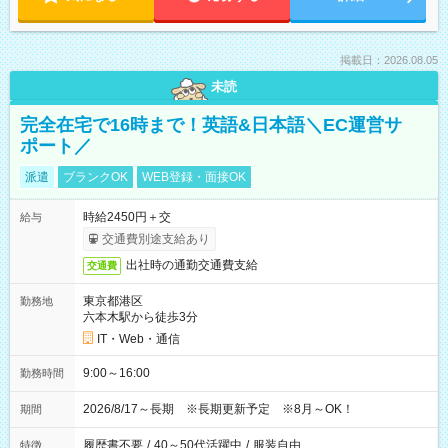
掲載日：2026.08.05
未読
完全在宅で16時まで！英語&日本語＼EC運営サ
ポート／
派遣
ブランクOK
WEB登録・面接OK
時給2450円＋交
給与
交通費別途支給あり
出社時の通勤交通費支給
交通費
東京都港区
勤務地
六本木駅から徒歩3分
IT・Web・通信
9:00～16:00
勤務時間
2026/8/17～長期 ※長期更新予定 ※8月～OK！
期間
履歴書不要
/
40～50代活躍中
/
服装自由
特徴