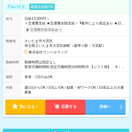
アルバイト
職種未経験OK
日給13,000円～
給与
＋交通費支給 ★交通費全額支給！ ┗案件により規定あり ★日払
いOK！（規定あり） ┗働いたその日に現金GET♪ お仕事後はコ
交通費別途支給あり
ンビニATMから 日払い分を引き落とせます！ 【試用期間】試
用期間なし
さいたま市大宮区
勤務地
埼玉県さいたま市大宮区錦町（最寄り駅：大宮駅）
株式会社ワンベルウッズ
勤務時間は指定なし
勤務時間
変形労働時間制 想定労働時間160時間/月 【シフト例】 ・8：00
～21：00
単発・1日のみOK
期間
週1日からOK / 日払いOK / 副業・WワークOK / 10名以上の大量
特徴
募集
気になる！
応募する
詳細へ