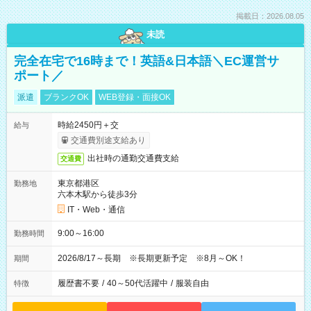
掲載日：2026.08.05
未読
完全在宅で16時まで！英語&日本語＼EC運営サ
ポート／
派遣
ブランクOK
WEB登録・面接OK
時給2450円＋交
給与
交通費別途支給あり
出社時の通勤交通費支給
交通費
東京都港区
勤務地
六本木駅から徒歩3分
IT・Web・通信
9:00～16:00
勤務時間
2026/8/17～長期 ※長期更新予定 ※8月～OK！
期間
履歴書不要
/
40～50代活躍中
/
服装自由
特徴