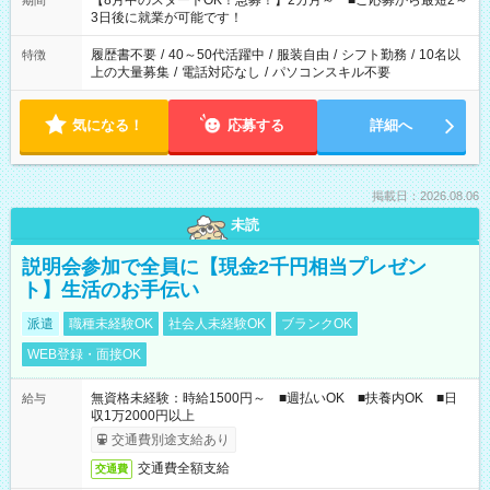
【8月中のスタートOK！急募！】2カ月～ ■ご応募から最短2～
期間
ね。 ※Wワーク希望の方へ 今ご覧のお仕事で希望する勤務時間
3日後に就業が可能です！
と、もう1つのお仕事の勤務時間。 合計で週40時間を超える場
合は応募できません。
履歴書不要
/
40～50代活躍中
/
服装自由
/
シフト勤務
/
10名以
特徴
上の大量募集
/
電話対応なし
/
パソコンスキル不要
気になる！
応募する
詳細へ
掲載日：2026.08.06
未読
説明会参加で全員に【現金2千円相当プレゼン
ト】生活のお手伝い
派遣
職種未経験OK
社会人未経験OK
ブランクOK
WEB登録・面接OK
無資格未経験：時給1500円～ ■週払いOK ■扶養内OK ■日
給与
収1万2000円以上
交通費別途支給あり
交通費全額支給
交通費