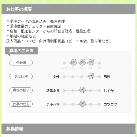
お仕事の概要
＊受注データの読み込み、発注処理
＊受注数量のチェック・在庫確認
＊店舗・配送センターからの問合せ対応、返品処理
＊納期の確認 など
扱う商品：コンビニ向け店舗消耗品（ビニール袋、割り箸など）
職場の雰囲気
年齢層
20代
30
40
50
60
男女比率
女性
男性
職場の様子
活気あり
しずか
仕事の仕方
テキパキ
コツコツ
募集情報