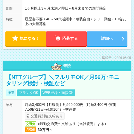
ます
1ヶ月以上3ヶ月未満／即日～8月末までの期間限定
期間
履歴書不要
/
40～50代活躍中
/
服装自由
/
シフト勤務
/
10名以
特徴
上の大量募集
気になる！
応募する
詳細へ
掲載日：2026.08.05
未読
【NTTグループ】＼フルリモOK／月56万↑モニ
タリング検討・検証など
派遣
ブランクOK
WEB登録・面接OK
時給3,400円【月収例】約569,000円（時給3,400円×実働
給与
7.50h×21日+残業10h）+交通費
交通費別途支給あり
○通勤交通費の支給あり（当社規定による）
交通費
30万円～
月収例