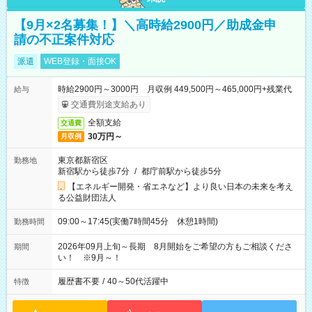
【9月×2名募集！】＼高時給2900円／助成金申
請の不正案件対応
派遣
WEB登録・面接OK
時給2900円～3000円 月収例 449,500円～465,000円+残業代
給与
交通費別途支給あり
全額支給
交通費
30万円～
月収例
東京都新宿区
勤務地
新宿駅から徒歩7分
/
都庁前駅から徒歩5分
【エネルギー開発・省エネなど】より良い日本の未来を考え
る公益財団法人
09:00～17:45(実働7時間45分 休憩1時間)
勤務時間
2026年09月上旬～長期 8月開始をご希望の方もご相談くださ
期間
い！ ※9月～！
履歴書不要
/
40～50代活躍中
特徴