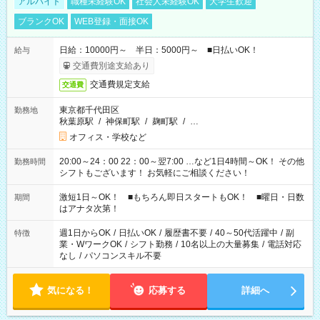
アルバイト
職種未経験OK
社会人未経験OK
大学生歓迎
ブランクOK
WEB登録・面接OK
日給：10000円～ 半日：5000円～ ■日払いOK！
給与
交通費別途支給あり
交通費規定支給
交通費
東京都千代田区
勤務地
秋葉原駅
/
神保町駅
/
麹町駅
/
…
オフィス・学校など
20:00～24：00 22：00～翌7:00 …など1日4時間～OK！ その他
勤務時間
シフトもございます！ お気軽にご相談ください！
激短1日～OK！ ■もちろん即日スタートもOK！ ■曜日・日数
期間
はアナタ次第！
週1日からOK
/
日払いOK
/
履歴書不要
/
40～50代活躍中
/
副
特徴
業・WワークOK
/
シフト勤務
/
10名以上の大量募集
/
電話対応
なし
/
パソコンスキル不要
気になる！
応募する
詳細へ