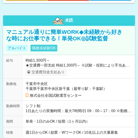
未読
マニュアル通りに簡単WORK◆未経験から好き
な時にお仕事できる！単発OK◎試験監督
アルバイト
職種未経験OK
時給1,300円～
給与
★交通費一部支給 時給1,300円～ ※試験・役割により手当あり
※勤務回数により昇給あり 【即給（前払い）オプションあ
交通費別途支給あり
り！】 希望される場合、勤務から1週間ほどで給与の一部を受け
取れます。 ※手数料418円がかかります。 【過去試験日の収入
千葉市中央区
勤務地
例】 ・河合塾模擬試験 8:30～17:30（休憩1時間） 時給1,300円
千葉県千葉市中央区新千葉（最寄り駅：千葉駅）
×8時間＝日収10,400円＋交通費 ※当日の役割により時給＋100
円の場合あり ・国家試験 7:00～13:30（休憩なし） 時給1,300
株式会社全国試験運営センター
円（役割手当＋100円）×6時間＝日収8,400円＋交通費 【試用期
間】試用期間なし
シフト制
勤務時間
1日あたりの実働時間：最大7時間/日 09：00～17：00 ※勤務時
間は 試験により異なります。
単発・1日のみOK / 短期（1ヶ月以内）
期間
週1日からOK / 副業・WワークOK / 10名以上の大量募集
特徴