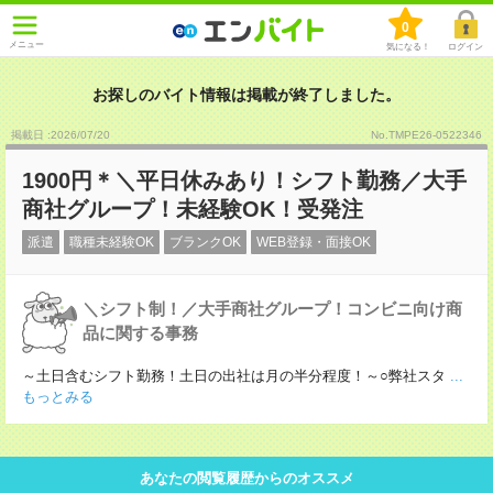
0
メニュー
気になる！
ログイン
お探しのバイト情報は掲載が終了しました。
掲載日 :2026
/
07
/
20
No.TMPE26-0522346
1900円＊＼平日休みあり！シフト勤務／大手
商社グループ！未経験OK！受発注
派遣
職種未経験OK
ブランクOK
WEB登録・面接OK
＼シフト制！／大手商社グループ！コンビニ向け商
品に関する事務
～土日含むシフト勤務！土日の出社は月の半分程度！～○弊社スタ
...
もっとみる
あなたの閲覧履歴からのオススメ