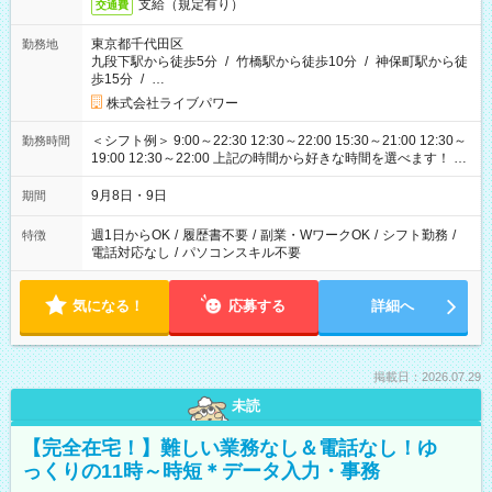
支給（規定有り）
交通費
東京都千代田区
勤務地
九段下駅から徒歩5分
/
竹橋駅から徒歩10分
/
神保町駅から徒
歩15分
/
…
株式会社ライブパワー
＜シフト例＞ 9:00～22:30 12:30～22:00 15:30～21:00 12:30～
勤務時間
19:00 12:30～22:00 上記の時間から好きな時間を選べます！ ※
時間は変更となる可能性があります
9月8日・9日
期間
週1日からOK
/
履歴書不要
/
副業・WワークOK
/
シフト勤務
/
特徴
電話対応なし
/
パソコンスキル不要
気になる！
応募する
詳細へ
掲載日：2026.07.29
未読
【完全在宅！】難しい業務なし＆電話なし！ゆ
っくりの11時～時短＊データ入力・事務