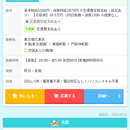
基本時給1500円・深夜時給1875円 ※交通費全額支給（規定あ
給与
り） 【月収例】28.5万円（20日勤務＋深夜120h ※残業なしの場
合）
交通費別途支給あり
交通費支給あり
交通費
東京都江東区
勤務地
木場(東京都)駅
/
東陽町駅
/
門前仲町駅
空調ありの職場!
【夜勤】 20:00～翌5:00 休憩60分 [実働]8時間00分
勤務時間
即日～長期
期間
日払いOK
/
履歴書不要
/
電話対応なし
/
パソコンスキル不要
特徴
気になる！
応募する
詳細へ
掲載日：2026.08.03
未読