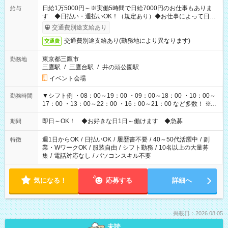
日給1万5000円～※実働5時間で日給7000円のお仕事もありま
給与
す ◆日払い・週払いOK！（規定あり）◆お仕事によって日給
も異なります
交通費別途支給あり
交通費別途支給あり(勤務地により異なります)
交通費
東京都三鷹市
勤務地
三鷹駅
/
三鷹台駅
/
井の頭公園駅
イベント会場
▼シフト例 ・08：00～19：00 ・09：00～18：00 ・10：00～
勤務時間
17：00 ・13：00～22：00 ・16：00～21：00 など多数！ ※お
仕事により勤務時間が異なります
即日～OK！ ◆お好きな日1日～働けます ◆急募
期間
週1日からOK
/
日払いOK
/
履歴書不要
/
40～50代活躍中
/
副
特徴
業・WワークOK
/
服装自由
/
シフト勤務
/
10名以上の大量募
集
/
電話対応なし
/
パソコンスキル不要
気になる！
応募する
詳細へ
掲載日：2026.08.05
未読