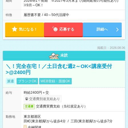
2026/9/1～長期 ※2027年3月末まで(期間延長の可能性あり)
期間
※9月～OK！
履歴書不要
/
40～50代活躍中
特徴
気になる！
応募する
詳細へ
掲載日：2026.08.06
未読
＼！完全在宅！／土日含む週2～OK<講座受付
>@2400円
派遣
ブランクOK
WEB登録・面接OK
時給2400円＋交
給与
交通費別途支給あり
交通費実費支給（当社規定あり）
交通費
東京都港区
勤務地
田町(東京都)駅から徒歩4分
/
三田(東京都)駅から徒歩7分
金融関連