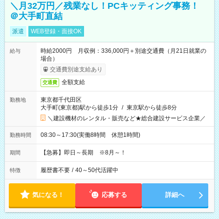
＼月32万円／残業なし！PCキッティング事務！
＠大手町直結
派遣
WEB登録・面接OK
時給2000円 月収例：336,000円＋別途交通費（月21日就業の
給与
場合）
交通費別途支給あり
全額支給
交通費
東京都千代田区
勤務地
大手町(東京都)駅から徒歩1分
/
東京駅から徒歩8分
＼建設機材のレンタル・販売など★総合建設サービス企業／
08:30～17:30(実働8時間 休憩1時間)
勤務時間
【急募】即日～長期 ※8月～！
期間
履歴書不要
/
40～50代活躍中
特徴
気になる！
応募する
詳細へ