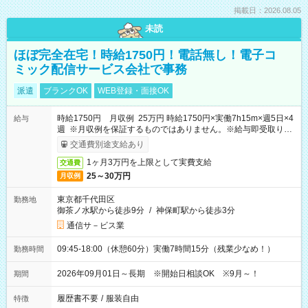
掲載日：2026.08.05
未読
ほぼ完全在宅！時給1750円！電話無し！電子コ
ミック配信サービス会社で事務
派遣
ブランクOK
WEB登録・面接OK
時給1750円 月収例 25万円 時給1750円×実働7h15m×週5日×4
給与
週 ※月収例を保証するものではありません。※給与即受取りサ
ービス利用可（利用条件有）
交通費別途支給あり
1ヶ月3万円を上限として実費支給
交通費
25～30万円
月収例
東京都千代田区
勤務地
御茶ノ水駅から徒歩9分
/
神保町駅から徒歩3分
通信サ－ビス業
09:45-18:00（休憩60分）実働7時間15分（残業少なめ！）
勤務時間
2026年09月01日～長期 ※開始日相談OK ※9月～！
期間
履歴書不要
/
服装自由
特徴