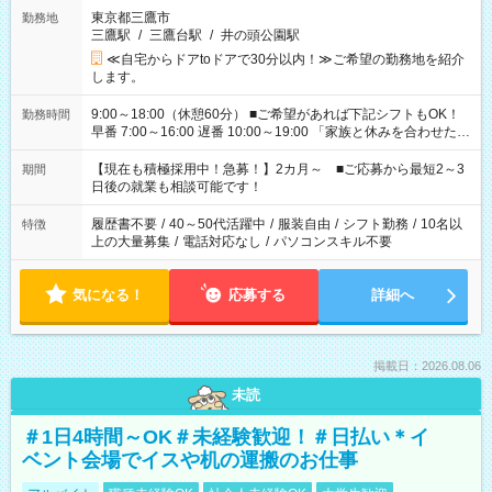
東京都三鷹市
勤務地
三鷹駅
/
三鷹台駅
/
井の頭公園駅
≪自宅からドアtoドアで30分以内！≫ご希望の勤務地を紹介
します。
9:00～18:00（休憩60分） ■ご希望があれば下記シフトもOK！
勤務時間
早番 7:00～16:00 遅番 10:00～19:00 「家族と休みを合わせた
い」 「余裕を持って夕飯の準備がしたい」 「できれば残業はし
たくない」 など、ご希望を教えてくださいね。 ※Wワーク希望
【現在も積極採用中！急募！】2カ月～ ■ご応募から最短2～3
期間
の方へ 今ご覧のお仕事で希望する勤務時間と、もう1つのお仕事
日後の就業も相談可能です！
の勤務時間。 合計で週40時間を超える場合は応募できません。
履歴書不要
/
40～50代活躍中
/
服装自由
/
シフト勤務
/
10名以
特徴
上の大量募集
/
電話対応なし
/
パソコンスキル不要
気になる！
応募する
詳細へ
掲載日：2026.08.06
未読
＃1日4時間～OK＃未経験歓迎！＃日払い＊イ
ベント会場でイスや机の運搬のお仕事