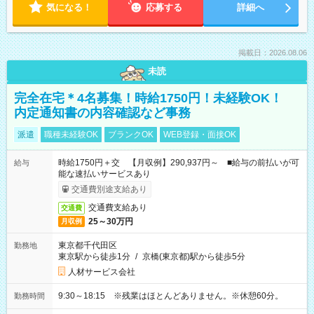
気になる！
応募する
詳細へ
掲載日：2026.08.06
未読
完全在宅＊4名募集！時給1750円！未経験OK！
内定通知書の内容確認など事務
派遣
職種未経験OK
ブランクOK
WEB登録・面接OK
時給1750円＋交 【月収例】290,937円～ ■給与の前払いが可
給与
能な速払いサービスあり
交通費別途支給あり
交通費支給あり
交通費
25～30万円
月収例
東京都千代田区
勤務地
東京駅から徒歩1分
/
京橋(東京都)駅から徒歩5分
人材サービス会社
9:30～18:15 ※残業はほとんどありません。※休憩60分。
勤務時間