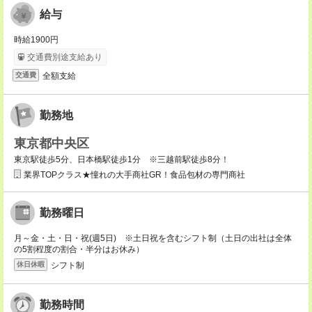
給与
時給1900円
交通費別途支給あり
全額支給
交通費
勤務地
東京都中央区
東京駅徒歩5分、日本橋駅徒歩1分 ※三越前駅徒歩8分！
業界TOPクラス★憧れの大手商社GR！食品包材の専門商社
勤務曜日
月～金・土・日・祝(週5日) ※土日祝を含むシフト制（土日の出社は全体
の5割程度の割合・半分はお休み）
シフト制
休日休暇
勤務時間