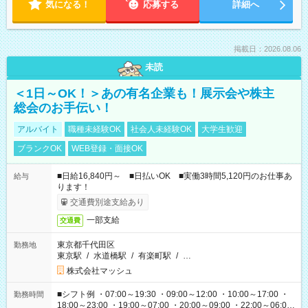
気になる！
応募する
詳細へ
掲載日：2026.08.06
未読
＜1日～OK！＞あの有名企業も！展示会や株主
総会のお手伝い！
アルバイト
職種未経験OK
社会人未経験OK
大学生歓迎
ブランクOK
WEB登録・面接OK
■日給16,840円～ ■日払いOK ■実働3時間5,120円のお仕事あ
給与
ります！
交通費別途支給あり
一部支給
交通費
東京都千代田区
勤務地
東京駅
/
水道橋駅
/
有楽町駅
/
…
株式会社マッシュ
■シフト例 ・07:00～19:30 ・09:00～12:00 ・10:00～17:00 ・
勤務時間
18:00～23:00 ・19:00～07:00 ・20:00～09:00 ・22:00～06:00