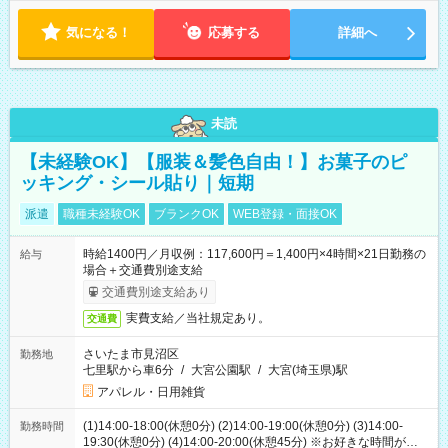
気になる！
応募する
詳細へ
未読
【未経験OK】【服装＆髪色自由！】お菓子のピ
ッキング・シール貼り｜短期
派遣
職種未経験OK
ブランクOK
WEB登録・面接OK
時給1400円／月収例：117,600円＝1,400円×4時間×21日勤務の
給与
場合＋交通費別途支給
交通費別途支給あり
実費支給／当社規定あり。
交通費
さいたま市見沼区
勤務地
七里駅から車6分
/
大宮公園駅
/
大宮(埼玉県)駅
アパレル・日用雑貨
(1)14:00-18:00(休憩0分) (2)14:00-19:00(休憩0分) (3)14:00-
勤務時間
19:30(休憩0分) (4)14:00-20:00(休憩45分) ※お好きな時間が選べ