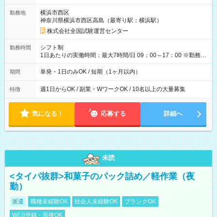
取れます。 ※手数料418円がかかります。 【過去試験日の収入
横浜市西区
勤務地
例】 ・河合塾模擬試験 8:30～17:30（休憩1時間） 時給1,300円
神奈川県横浜市西区高島（最寄り駅：横浜駅）
×8時間＝日収10,400円＋交通費 ※当日の役割により時給＋100
円の場合あり ・国家試験 7:00～13:30（休憩なし） 時給1,300
株式会社全国試験運営センター
円（役割手当＋100円）×6時間＝日収8,400円＋交通費 【試用期
間】試用期間なし
シフト制
勤務時間
1日あたりの実働時間：最大7時間/日 09：00～17：00 ※勤務時
間は 試験により異なります。
単発・1日のみOK / 短期（1ヶ月以内）
期間
週1日からOK / 副業・WワークOK / 10名以上の大量募集
特徴
気になる！
応募する
詳細へ
未読
<タイパ抜群>和菓子のパック詰め／軽作業（夜
勤）
派遣
職種未経験OK
社会人未経験OK
ブランクOK
WEB登録・面接OK