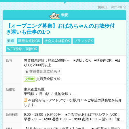
掲載日：2026.08.06
未読
【オープニング募集】おばあちゃんのお散歩付
き添いも仕事の1つ
派遣
職種未経験OK
社会人未経験OK
ブランクOK
WEB登録・面接OK
無資格未経験：時給1500円～ ■週払いOK ■扶養内OK ■日
給与
収1万2000円以上
交通費別途支給あり
交通費全額支給
交通費
東京都豊島区
勤務地
巣鴨駅
/
目白駅
/
北池袋駅
/
…
≪自宅からドアtoドアで30分以内！≫ご希望の勤務地を紹介
します。
9:00～18:00（休憩60分） ■ご希望があれば下記シフトもOK！
勤務時間
早番 7:00～16:00 遅番 10:00～19:00 夜勤 16:30～翌9:30 「家族
と休みを合わせたい」 「余裕を持って夕飯の準備がしたい」
「できれば残業はしたくない」 など、ご希望を教えてください