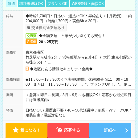
派遣
職種未経験OK
ブランクOK
WEB登録・面接OK
◆時給1,700円＊日払い・週払いOK＊昇給あり♪【月収例】 ・約
給与
204,000円 （時給1,700円 × 実働6h × 20日）
交通費別途支給あり
◆全額支給 ＊家が少し遠くても安心！
交通費
20～25万円
月収例
東京都港区
勤務地
竹芝駅から徒歩2分
/
浜松町駅から徒歩4分
/
大門(東京都)駅か
ら徒歩5分
/
…
◆港区にある情報セキュリティ企業◆
◆11：00～18：30のうち実働6時間、休憩60分 ※11：00～18：
勤務時間
00 または 11：30～18：30 。*。ブランクOK！。*。 例え
ば前職が、 在宅/財団法人/事務/コールセンター/受付/販売/カフェ
スタッフ スイーツ販売/ホテルフロント/化粧品販売/など 様々な
＜急募＞即日～長期／8月～9月～も相談OK！応募から最短即日
期間
業界から入社して活躍されています♪
には選考案内♪
日払いOK
/
履歴書不要
/
40～50代活躍中
/
副業・WワークOK
/
特徴
服装自由
/
電話対応なし
気になる！
応募する
詳細へ