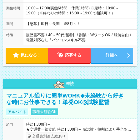
10:00～17:00(実働6時間 休憩1時間) ※定時：10:00～
勤務時間
19:00（※終わりの時間：16:00～19:00で相談可！）
【急募】即日～長期 ※8月～！
期間
履歴書不要
/
40～50代活躍中
/
副業・WワークOK
/
服装自由
/
特徴
電話対応なし
/
パソコンスキル不要
気になる！
応募する
詳細へ
未読
マニュアル通りに簡単WORK◆未経験から好き
な時にお仕事できる！単発OK◎試験監督
アルバイト
職種未経験OK
時給1,300円～
給与
★交通費一部支給 時給1,300円～ ※試験・役割により手当あり
※勤務回数により昇給あり 【即給（前払い）オプションあ
交通費別途支給あり
り！】 希望される場合、勤務から1週間ほどで給与の一部を受け