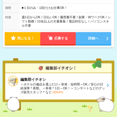
etc ★最短で3時間で5,120円のお仕事から 15時間で2万円近く稼
げるお仕事も！ ご希望のお時間に合わせてご紹介！ ※シフトは
■１日のみ・1回だけお仕事OK！
期間
現場によって異なります。 ※勿論、休憩時間はあるのでご安心
ください！
週1日からOK
/
日払いOK
/
履歴書不要
/
副業・WワークOK
/
シ
特徴
フト勤務
/
10名以上の大量募集
/
電話対応なし
/
パソコンスキ
ル不要
気になる！
応募する
詳細へ
編集部イチオシ
＜ホテルの備品を運ぶだけ＞単発・短時間～OK／安心の日
給保障＊夜勤、＜単発＊1日～OK！＞コンサートなどのグッ
ズ販売スタッフ＊など
(8/6UP!)