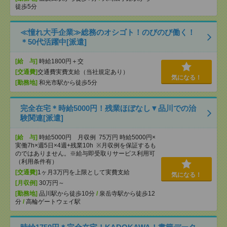
徒歩5分
≪憧れ大手企業≫総務のオシゴト！のびのび働く！
＊50代活躍中[派遣]
[給 与]
時給1800円＋交
[交通費]
交通費実費支給（当社規定あり）
気になる！
[勤務地]
和光市駅から徒歩5分
完全在宅＊時給5000円！残業ほぼなし▼品川での治
験関連[派遣]
[給 与]
時給5000円 月収例 75万円 時給5000円×
実働7h×週5日×4週+残業10h ※月収例を保証するも
のではありません。※給与即受取りサービス利用可
（利用条件有）
[交通費]
1ヶ月3万円を上限として実費支給
気になる！
[月収例]
30万円～
[勤務地]
品川駅から徒歩10分
/
泉岳寺駅から徒歩12
分
/
高輪ゲートウェイ駅