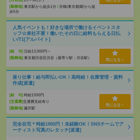
[月収例]
25～30万円
気になる！
[勤務地]
東京駅から徒歩1分
/
京橋(東京都)駅から徒
歩5分
人気イベントも！好きな場所で働けるイベントスタ
ッフ☆来社不要！働いたその日に給料もらえる日払
い/T1[アルバイト]
[給 与]
日給13,000円～
[勤務地]
東京都渋谷区渋谷（最寄り駅：渋谷駅）
気になる！
座り仕事！給与即払いOK！高時給！在庫管理・資料
作成[派遣]
[給 与]
時給1500円
[交通費]
交通費支給有り
気になる！
[勤務地]
藤沢駅
完全在宅＊時給1900円！未経験OK！SNSチームでア
ーティスト写真のレタッチ[派遣]