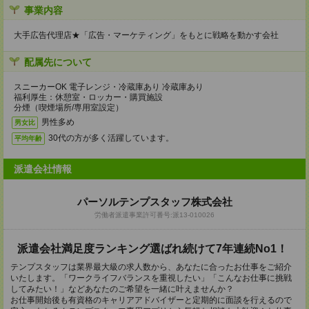
事業内容
大手広告代理店★「広告・マーケティング」をもとに戦略を動かす会社
配属先について
スニーカーOK 電子レンジ・冷蔵庫あり 冷蔵庫あり
福利厚生：休憩室・ロッカー・購買施設
分煙（喫煙場所/専用室設定）
男性多め
男女比
30代の方が多く活躍しています。
平均年齢
派遣会社情報
パーソルテンプスタッフ株式会社
労働者派遣事業許可番号:派13-010026
派遣会社満足度ランキング選ばれ続けて7年連続No1！
テンプスタッフは業界最大級の求人数から、あなたに合ったお仕事をご紹介
いたします。「ワークライフバランスを重視したい」「こんなお仕事に挑戦
してみたい！」などあなたのご希望を一緒に叶えませんか？
お仕事開始後も有資格のキャリアアドバイザーと定期的に面談を行えるので