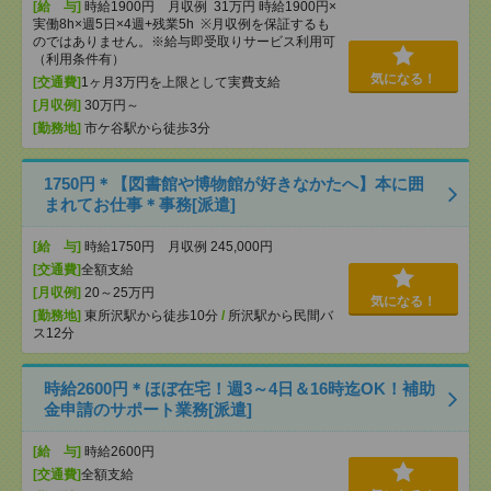
[給 与]
時給1900円 月収例 31万円 時給1900円×
実働8h×週5日×4週+残業5h ※月収例を保証するも
のではありません。※給与即受取りサービス利用可
（利用条件有）
気になる！
[交通費]
1ヶ月3万円を上限として実費支給
[月収例]
30万円～
[勤務地]
市ケ谷駅から徒歩3分
1750円＊【図書館や博物館が好きなかたへ】本に囲
まれてお仕事＊事務[派遣]
[給 与]
時給1750円 月収例 245,000円
[交通費]
全額支給
[月収例]
20～25万円
気になる！
[勤務地]
東所沢駅から徒歩10分
/
所沢駅から民間バ
ス12分
時給2600円＊ほぼ在宅！週3～4日＆16時迄OK！補助
金申請のサポート業務[派遣]
[給 与]
時給2600円
[交通費]
全額支給