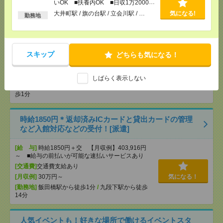
【在宅勤務OK】時給3000円！10～16時＊残業ほぼな
いOK ■扶養内OK ■日収1万2000円
以上
し▼新日本橋で一般事務[派遣]
大井町駅 / 旗の台駅 / 立会川駅 / …
気になる!
勤務地
[給 与]
時給3000円 月収例 30万円 時給3000円×
実働5h×週5日×4週 ※月収例を保証するものではあ
りません。※給与即受取りサービス利用可（利用条
スキップ
どちらも気になる！
件有）
[交通費]
1ヶ月3万円を上限として実費支給
気になる！
[月収例]
30万円～
しばらく表示しない
[勤務地]
新日本橋駅から徒歩3分
/
三越前駅から徒
歩1分
時給1850円＊返却済みICカードと貸出カードの管理
など入館対応などの受付！[派遣]
[給 与]
時給1850円＋交 【月収例】403,916円
～ ■給与の前払いが可能な速払いサービスあり
[交通費]
交通費支給あり
[月収例]
30万円～
気になる！
[勤務地]
飯田橋駅から徒歩1分
/
九段下駅から徒歩
14分
人気イベントも！好きな場所で働けるイベントスタ