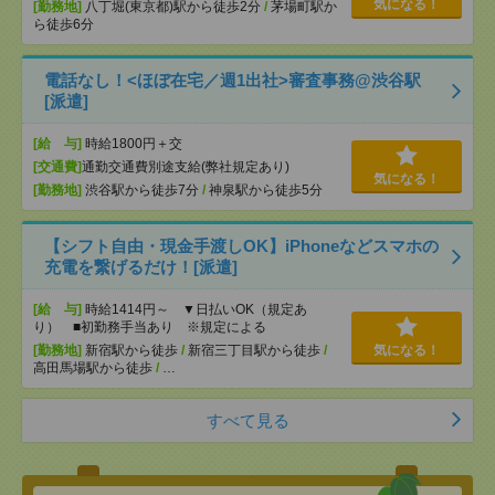
気になる！
[勤務地]
八丁堀(東京都)駅から徒歩2分
/
茅場町駅か
ら徒歩6分
電話なし！<ほぼ在宅／週1出社>審査事務@渋谷駅
[派遣]
[給 与]
時給1800円＋交
[交通費]
通勤交通費別途支給(弊社規定あり)
気になる！
[勤務地]
渋谷駅から徒歩7分
/
神泉駅から徒歩5分
【シフト自由・現金手渡しOK】iPhoneなどスマホの
充電を繋げるだけ！[派遣]
[給 与]
時給1414円～ ▼日払いOK（規定あ
り） ■初勤務手当あり ※規定による
[勤務地]
新宿駅から徒歩
/
新宿三丁目駅から徒歩
/
気になる！
高田馬場駅から徒歩
/
…
すべて見る