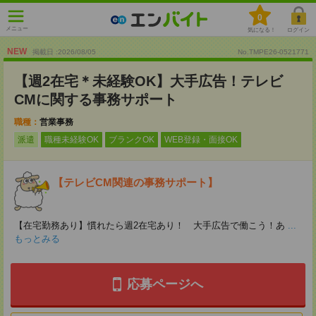
0
メニュー
気になる！
ログイン
NEW
掲載日 :2026
/
08
/
05
No.TMPE26-0521771
【週2在宅＊未経験OK】大手広告！テレビ
CMに関する事務サポート
職種：
営業事務
派遣
職種未経験OK
ブランクOK
WEB登録・面接OK
【テレビCM関連の事務サポート】
【在宅勤務あり】慣れたら週2在宅あり！ 大手広告で働こう！あ
...
もっとみる
応募ページへ