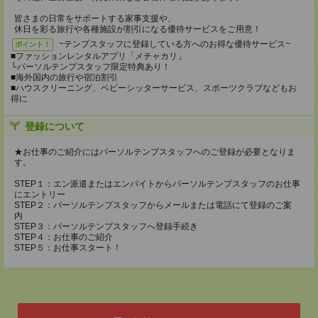
皆さまの日常をサポートする家事支援や、
休日を彩る旅行や各種施設が割引になる優待サービスをご用意！
~テンプスタッフに登録している方へのお得な優待サービス~
ポイント！
■ファッションレンタルアプリ「メチャカリ」
└パーソルテンプスタッフ限定特典あり！
■海外国内の旅行や宿泊割引
■ハウスクリーニング、ベビーシッターサービス、スポーツクラブなどもお
得に
登録について
★お仕事のご紹介にはパーソルテンプスタッフへのご登録が必要となりま
す。
STEP１：エン派遣またはエンバイトからパーソルテンプスタッフのお仕事
にエントリー
STEP２：パーソルテンプスタッフからメールまたは電話にて登録のご案
内
STEP３：パーソルテンプスタッフへ登録手続き
STEP４：お仕事のご紹介
STEP５：お仕事スタート！