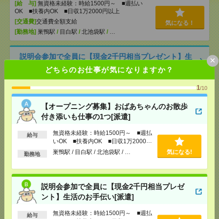
[給 与]
無資格未経験：時給1500円～ ■週払い
OK ■扶養内OK ■日収1万2000円以上
[交通費]
交通費全額支給
気になる！
[勤務地]
巣鴨駅
/
目白駅
/
北池袋駅
/
…
説明会参加で全員に【現金2千円相当プレゼント】生
×
活のお手伝い[派遣]
どちらのお仕事が気になりますか？
[給 与]
無資格未経験：時給1500円～ ■週払い
1
/10
OK ■扶養内OK ■日収1万2000円以上
[交通費]
交通費全額支給
気になる！
【オープニング募集】おばあちゃんのお散歩
[勤務地]
大井町駅
/
旗の台駅
/
立会川駅
/
…
付き添いも仕事の1つ[派遣]
無資格未経験：時給1500円～ ■週払
給与
2050円＊町田市＠確定申告書類のデータ入力／週3～
いOK ■扶養内OK ■日収1万2000円
5勤務／期間限定[派遣]
以上
巣鴨駅 / 目白駅 / 北池袋駅 / …
気になる!
勤務地
[給 与]
時給2050円 月収例 147,600円
[交通費]
全額支給
説明会参加で全員に【現金2千円相当プレゼ
[月収例]
10～15万円
気になる！
ント】生活のお手伝い[派遣]
[勤務地]
町田駅から徒歩13分
無資格未経験：時給1500円～ ■週払
給与