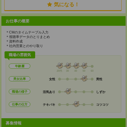
気になる！
お仕事の概要
＊CMのタイムテーブル入力
＊視聴率データのとりまとめ
＊資料作成
＊社内営業とのやり取り
職場の雰囲気
年齢層
20代
30
40
50
60
男女比率
女性
男性
職場の様子
活気あり
しずか
仕事の仕方
テキパキ
コツコツ
募集情報