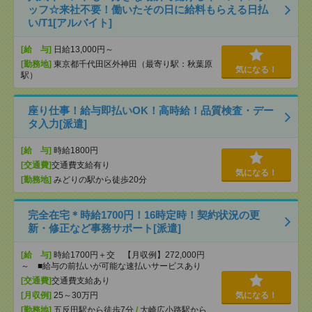
ッフ☆来社不要！働いたその日に給料もらえる日払
い/T1[アルバイト]
[給 与]
日給13,000円～
[勤務地]
東京都千代田区外神田（最寄り駅：秋葉原
気になる！
駅）
座り仕事！給与即払いOK！高時給！品質検査・デー
タ入力[派遣]
[給 与]
時給1800円
[交通費]
交通費支給有り
気になる！
[勤務地]
みどりの駅から徒歩20分
完全在宅＊時給1700円！16時定時！契約状況の更
新・修正など事務サポート[派遣]
[給 与]
時給1700円＋交 【月収例】272,000円
～ ■給与の前払いが可能な速払いサービスあり
[交通費]
交通費支給あり
[月収例]
25～30万円
気になる！
[勤務地]
五反田駅から徒歩7分
/
大崎広小路駅から