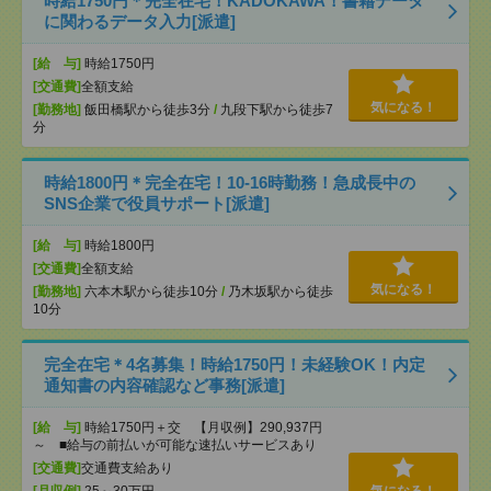
時給1750円＊完全在宅！KADOKAWA！書籍データ
に関わるデータ入力[派遣]
[給 与]
時給1750円
[交通費]
全額支給
気になる！
[勤務地]
飯田橋駅から徒歩3分
/
九段下駅から徒歩7
分
時給1800円＊完全在宅！10-16時勤務！急成長中の
SNS企業で役員サポート[派遣]
[給 与]
時給1800円
[交通費]
全額支給
気になる！
[勤務地]
六本木駅から徒歩10分
/
乃木坂駅から徒歩
10分
完全在宅＊4名募集！時給1750円！未経験OK！内定
通知書の内容確認など事務[派遣]
[給 与]
時給1750円＋交 【月収例】290,937円
～ ■給与の前払いが可能な速払いサービスあり
[交通費]
交通費支給あり