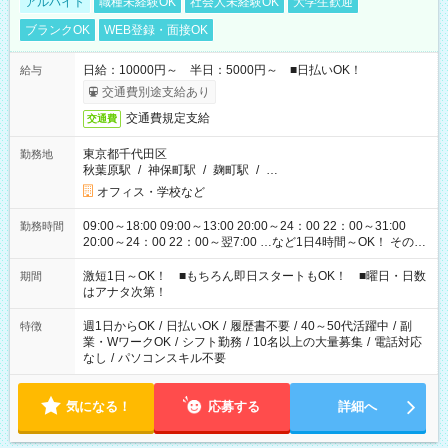
アルバイト
職種未経験OK
社会人未経験OK
大学生歓迎
ブランクOK
WEB登録・面接OK
日給：10000円～ 半日：5000円～ ■日払いOK！
給与
交通費別途支給あり
交通費規定支給
交通費
東京都千代田区
勤務地
秋葉原駅
/
神保町駅
/
麹町駅
/
…
オフィス・学校など
09:00～18:00 09:00～13:00 20:00～24：00 22：00～31:00
勤務時間
20:00～24：00 22：00～翌7:00 …など1日4時間～OK！ その他
シフトもございます！ お気軽にご相談ください！
激短1日～OK！ ■もちろん即日スタートもOK！ ■曜日・日数
期間
はアナタ次第！
週1日からOK
/
日払いOK
/
履歴書不要
/
40～50代活躍中
/
副
特徴
業・WワークOK
/
シフト勤務
/
10名以上の大量募集
/
電話対応
なし
/
パソコンスキル不要
気になる！
応募する
詳細へ