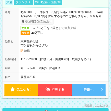
派遣
ブランクOK
WEB登録・面接OK
時給2000円 月収例 33万円 時給2000円×実働8h×週5日×4週
給与
+残業5h ※月収例を保証するものではありません。※給与即受
取りサービス利用可（利用条件有）
交通費別途支給あり
1ヶ月3万円を上限として実費支給
交通費
30万円～
月収例
東京都新宿区
勤務地
市ケ谷駅から徒歩3分
放送
11:00-20:00（休憩60分）実働8時間（残業少なめ！）
勤務時間
即日～長期 ※開始日相談OK
期間
履歴書不要
特徴
気になる！
応募する
詳細へ
掲載日：2026.08.08