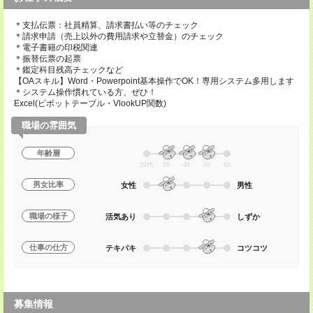
＊支払伝票：社員精算、請求書払い等のチェック
＊請求申請（売上以外の費用請求や立替金）のチェック
＊電子書籍の印税関連
＊振替伝票の起票
＊鑑定科目残高チェックなど
【OAスキル】Word・Powerpoint基本操作でOK！専用システム多用します
＊システム操作慣れている方、ぜひ！
Excel(ピボットテーブル・VlookUP関数)
職場の雰囲気
年齢層
20代
30
40
50
60
男女比率
女性
男性
職場の様子
活気あり
しずか
仕事の仕方
テキパキ
コツコツ
募集情報