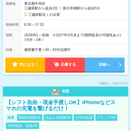
東京都中央区
勤務地
三越前駅から徒歩2分
/
新日本橋駅から徒歩5分
三越前駅近くの企業
8:30～17:15
勤務時間
2026/9/1～長期 ※2027年3月末まで(期間延長の可能性あり)
期間
※9月～OK！
履歴書不要
/
40～50代活躍中
特徴
気になる！
応募する
詳細へ
掲載日：2026.08.07
未読
【シフト自由・現金手渡しOK】iPhoneなどス
マホの充電を繋げるだけ！
派遣
職種未経験OK
社会人未経験OK
大学生歓迎
ブランクOK
WEB登録・面接OK