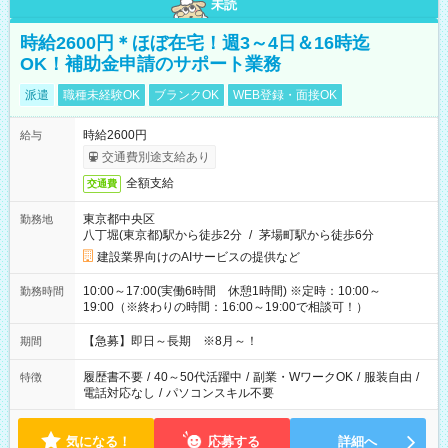
未読
時給2600円＊ほぼ在宅！週3～4日＆16時迄
OK！補助金申請のサポート業務
派遣
職種未経験OK
ブランクOK
WEB登録・面接OK
時給2600円
給与
交通費別途支給あり
全額支給
交通費
東京都中央区
勤務地
八丁堀(東京都)駅から徒歩2分
/
茅場町駅から徒歩6分
建設業界向けのAIサービスの提供など
10:00～17:00(実働6時間 休憩1時間) ※定時：10:00～
勤務時間
19:00（※終わりの時間：16:00～19:00で相談可！）
【急募】即日～長期 ※8月～！
期間
履歴書不要
/
40～50代活躍中
/
副業・WワークOK
/
服装自由
/
特徴
電話対応なし
/
パソコンスキル不要
気になる！
応募する
詳細へ