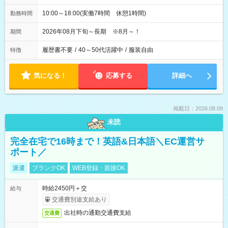
10:00～18:00(実働7時間 休憩1時間)
勤務時間
2026年08月下旬～長期 ※8月～！
期間
履歴書不要
/
40～50代活躍中
/
服装自由
特徴
気になる！
応募する
詳細へ
掲載日：2026.08.09
未読
完全在宅で16時まで！英語&日本語＼EC運営サ
ポート／
派遣
ブランクOK
WEB登録・面接OK
時給2450円＋交
給与
交通費別途支給あり
出社時の通勤交通費支給
交通費