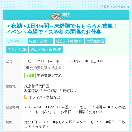
掲載日：2026.08.09
未読
＜夜勤＞1日4時間～未経験でももちろん歓迎！
イベント会場でイスや机の運搬のお仕事
アルバイト
職種未経験OK
社会人未経験OK
大学生歓迎
ブランクOK
WEB登録・面接OK
日給：12500円～ 半日：5000円～ ■日払いOK！
給与
交通費別途支給あり
交通費規定支給
交通費
東京都千代田区
勤務地
秋葉原駅
/
神保町駅
/
麹町駅
/
…
オフィス・学校など
20:00～24：00 22：00～翌7:00 …など1日4時間～OK！ その他
勤務時間
シフトもございます！ お気軽にご相談ください！
激短1日～OK！ ■もちろん即日スタートもOK！ ■曜日・日数
期間
はアナタ次第！