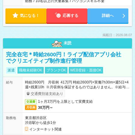
勤務
/
10名以上の大量募集
/
パソコンスキル不要
気になる！
応募する
詳細へ
掲載日：2026.08.07
未読
完全在宅＊時給2600円！ライブ配信アプリ会社
でクリエイティブ制作進行管理
派遣
職種未経験OK
ブランクOK
WEB登録・面接OK
時給2600円 月収例 41万円 時給2600円×実働7h30m×週5日×4
給与
週+残業10h ※月収例を保証するものではありません。※給与即
受取りサービス利用可（利用条件有）
交通費別途支給あり
1ヶ月3万円を上限として実費支給
交通費
30万円～
月収例
東京都渋谷区
勤務地
渋谷駅から徒歩1分
インターネット関連