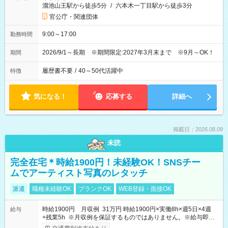
溜池山王駅から徒歩5分
/
六本木一丁目駅から徒歩3分
官公庁・関連団体
9:00～17:00
勤務時間
2026/9/1～長期 ※期間限定:2027年3月末まで ※9月～OK！
期間
履歴書不要
/
40～50代活躍中
特徴
気になる！
応募する
詳細へ
掲載日：2026.08.09
未読
完全在宅＊時給1900円！未経験OK！SNSチー
ムでアーティスト写真のレタッチ
派遣
職種未経験OK
ブランクOK
WEB登録・面接OK
時給1900円 月収例 31万円 時給1900円×実働8h×週5日×4週
給与
+残業5h ※月収例を保証するものではありません。※給与即受
取りサービス利用可（利用条件有）