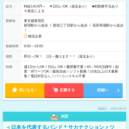
時給1414円～ ▼日払いOK（規定あり） ■初勤務手当あり
給与
※規定による
東京都新宿区
勤務地
新宿駅から徒歩
/
新宿三丁目駅から徒歩
/
高田馬場駅から徒歩
/
…
物流企業
9:00～18:00
勤務時間
即日～OK！ 1日～働けます＾＾（規定あり）
期間
週1日からOK
/
日払いOK
/
履歴書不要
/
40～50代活躍中
/
副
特徴
業・WワークOK
/
服装自由
/
シフト勤務
/
10名以上の大量募
集
/
電話対応なし
/
パソコンスキル不要
気になる！
応募する
詳細へ
掲載日：2026.08.03
未読
＜日本を代表するバンド＊サカナクション＞ツ