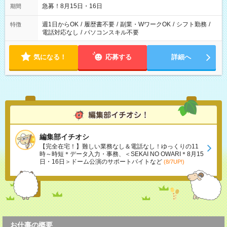
急募！8月15日・16日
期間
週1日からOK
/
履歴書不要
/
副業・WワークOK
/
シフト勤務
/
特徴
電話対応なし
/
パソコンスキル不要
気になる！
応募する
詳細へ
編集部イチオシ
【完全在宅！】難しい業務なし＆電話なし！ゆっくりの11
時～時短＊データ入力・事務、＜SEKAI NO OWARI＊8月15
日・16日＞ドーム公演のサポートバイトなど
(8/7UP!)
お仕事の概要