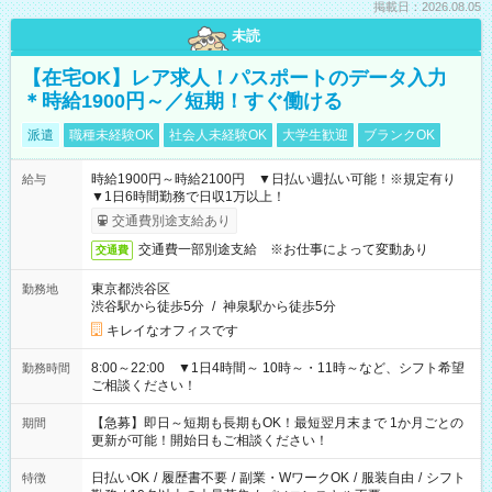
掲載日：2026.08.05
未読
【在宅OK】レア求人！パスポートのデータ入力
＊時給1900円～／短期！すぐ働ける
派遣
職種未経験OK
社会人未経験OK
大学生歓迎
ブランクOK
時給1900円～時給2100円 ▼日払い週払い可能！※規定有り
給与
▼1日6時間勤務で日収1万以上！
交通費別途支給あり
交通費一部別途支給 ※お仕事によって変動あり
交通費
東京都渋谷区
勤務地
渋谷駅から徒歩5分
/
神泉駅から徒歩5分
キレイなオフィスです
8:00～22:00 ▼1日4時間～ 10時～・11時～など、シフト希望
勤務時間
ご相談ください！
【急募】即日～短期も長期もOK！最短翌月末まで 1か月ごとの
期間
更新が可能！開始日もご相談ください！
日払いOK
/
履歴書不要
/
副業・WワークOK
/
服装自由
/
シフト
特徴