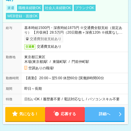
派遣
職種未経験OK
社会人未経験OK
ブランクOK
WEB登録・面接OK
基本時給1500円・深夜時給1875円 ※交通費全額支給（規定あ
給与
り） 【月収例】28.5万円（20日勤務＋深夜120h ※残業なしの場
合）
交通費別途支給あり
交通費支給あり
交通費
東京都江東区
勤務地
木場(東京都)駅
/
東陽町駅
/
門前仲町駅
空調ありの職場!
【夜勤】 20:00～翌5:00 休憩60分 [実働]8時間00分
勤務時間
即日～長期
期間
日払いOK
/
履歴書不要
/
電話対応なし
/
パソコンスキル不要
特徴
気になる！
応募する
詳細へ