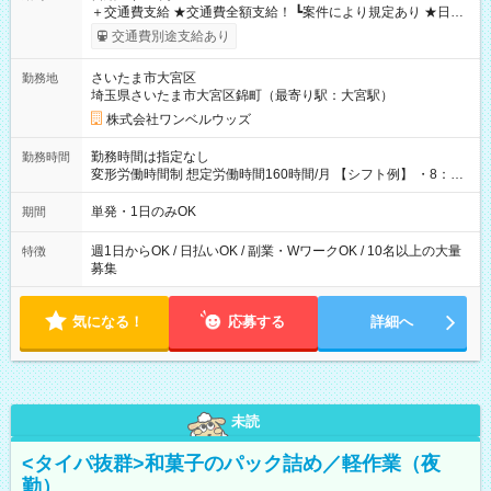
＋交通費支給 ★交通費全額支給！ ┗案件により規定あり ★日払
いOK！（規定あり） ┗働いたその日に現金GET♪ お仕事後はコ
交通費別途支給あり
ンビニATMから 日払い分を引き落とせます！ 【試用期間】試
用期間なし
さいたま市大宮区
勤務地
埼玉県さいたま市大宮区錦町（最寄り駅：大宮駅）
株式会社ワンベルウッズ
勤務時間は指定なし
勤務時間
変形労働時間制 想定労働時間160時間/月 【シフト例】 ・8：00
～21：00
単発・1日のみOK
期間
週1日からOK / 日払いOK / 副業・WワークOK / 10名以上の大量
特徴
募集
気になる！
応募する
詳細へ
未読
<タイパ抜群>和菓子のパック詰め／軽作業（夜
勤）