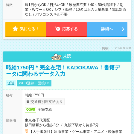
週1日からOK
/
日払いOK
/
履歴書不要
/
40～50代活躍中
/
副
特徴
業・WワークOK
/
シフト勤務
/
10名以上の大量募集
/
電話対応
なし
/
パソコンスキル不要
気になる！
応募する
詳細へ
掲載日：2026.08.08
未読
時給1750円＊完全在宅！KADOKAWA！書籍デ
ータに関わるデータ入力
派遣
WEB登録・面接OK
時給1750円
給与
交通費別途支給あり
全額支給
交通費
東京都千代田区
勤務地
飯田橋駅から徒歩3分
/
九段下駅から徒歩7分
【大手出版社】出版事業・ゲーム事業・アニメ・映像事業