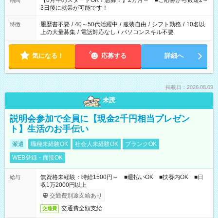
【8月中のスタートOK！急募！】2カ月～ ■ご応募から最短2～
期間
ね。 ※Wワーク希望の方へ 今ご覧のお仕事で希望する勤務時間
3日後に就業が可能です！
と、もう1つのお仕事の勤務時間。 合計で週40時間を超える場
合は応募できません。
履歴書不要
/
40～50代活躍中
/
服装自由
/
シフト勤務
/
10名以
特徴
上の大量募集
/
電話対応なし
/
パソコンスキル不要
気になる！
応募する
詳細へ
掲載日：2026.08.09
未読
説明会参加で全員に【現金2千円相当プレゼン
ト】生活のお手伝い
派遣
職種未経験OK
社会人未経験OK
ブランクOK
WEB登録・面接OK
無資格未経験：時給1500円～ ■週払いOK ■扶養内OK ■日
給与
収1万2000円以上
交通費別途支給あり
交通費全額支給
交通費