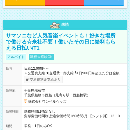
未読
サマソニなど人気音楽イベントも！好きな場所
で働ける☆来社不要！働いたその日に給料もら
える日払い/T1
アルバイト
職種未経験OK
日給12,000円～
給与
＋交通費支給 ★交通費一部支給 ┗1日500円を超えた分は全額支
給！ ※往復500円以内の方は自己負担となります ★日払いOK！
交通費別途支給あり
（規定あり） ┗働いたその日に現金GET♪ お仕事後はコンビニ
ATMから 日払い分を引き落とせます！ 【試用期間】試用期間
千葉県船橋市
勤務地
なし
千葉県船橋市西船（最寄り駅：西船橋駅）
株式会社ワンベルウッズ
勤務時間は指定なし
勤務時間
変形労働時間制 想定労働時間160時間/月 【シフト例】 12：00
～22：00
単発・1日のみOK
期間