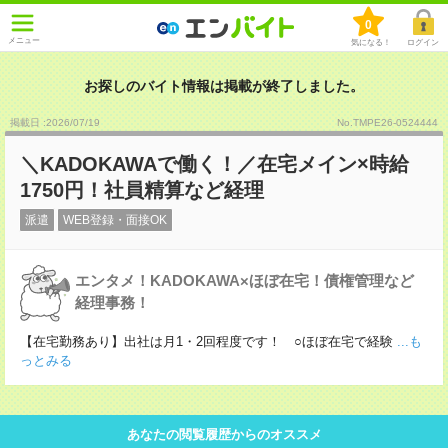
0
メニュー
気になる！
ログイン
お探しのバイト情報は掲載が終了しました。
掲載日 :2026
/
07
/
19
No.TMPE26-0524444
＼KADOKAWAで働く！／在宅メイン×時給
1750円！社員精算など経理
派遣
WEB登録・面接OK
エンタメ！KADOKAWA×ほぼ在宅！債権管理など
経理事務！
【在宅勤務あり】出社は月1・2回程度です！ ○ほぼ在宅で経験
...も
っとみる
あなたの閲覧履歴からのオススメ