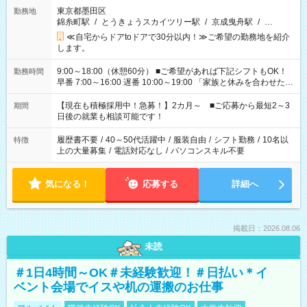
東京都墨田区
勤務地
錦糸町駅
/
とうきょうスカイツリー駅
/
京成曳舟駅
/
…
≪自宅からドアtoドアで30分以内！≫ご希望の勤務地を紹介
します。
9:00～18:00（休憩60分） ■ご希望があれば下記シフトもOK！
勤務時間
早番 7:00～16:00 遅番 10:00～19:00 「家族と休みを合わせた
い」 「余裕を持って夕飯の準備がしたい」 「できれば残業はし
たくない」 など、ご希望を教えてくださいね。 ※Wワーク希望
【現在も積極採用中！急募！】2カ月～ ■ご応募から最短2～3
期間
の方へ 今ご覧のお仕事で希望する勤務時間と、もう1つのお仕事
日後の就業も相談可能です！
の勤務時間。 合計で週40時間を超える場合は応募できません。
履歴書不要
/
40～50代活躍中
/
服装自由
/
シフト勤務
/
10名以
特徴
上の大量募集
/
電話対応なし
/
パソコンスキル不要
気になる！
応募する
詳細へ
掲載日：2026.08.06
未読
＃1日4時間～OK＃未経験歓迎！＃日払い＊イ
ベント会場でイスや机の運搬のお仕事