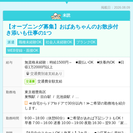
掲載日：2026.08.09
未読
【オープニング募集】おばあちゃんのお散歩付
き添いも仕事の1つ
派遣
職種未経験OK
社会人未経験OK
ブランクOK
WEB登録・面接OK
無資格未経験：時給1500円～ ■週払いOK ■扶養内OK ■日
給与
収1万2000円以上
交通費別途支給あり
交通費全額支給
交通費
東京都豊島区
勤務地
巣鴨駅
/
目白駅
/
北池袋駅
/
…
≪自宅からドアtoドアで30分以内！≫ご希望の勤務地を紹介
します。
9:00～18:00（休憩60分） ■ご希望があれば下記シフトもOK！
勤務時間
早番 7:00～16:00 遅番 10:00～19:00 夜勤 16:30～翌9:30 「家族
と休みを合わせたい」 「余裕を持って夕飯の準備がしたい」
「できれば残業はしたくない」 など、ご希望を教えてください