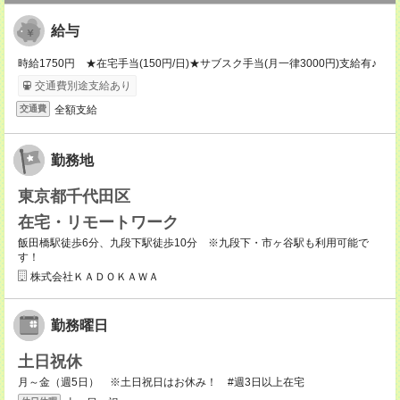
給与
時給1750円 ★在宅手当(150円/日)★サブスク手当(月一律3000円)支給有♪
交通費別途支給あり
全額支給
交通費
勤務地
東京都千代田区
在宅・リモートワーク
飯田橋駅徒歩6分、九段下駅徒歩10分 ※九段下・市ヶ谷駅も利用可能で
す！
株式会社ＫＡＤＯＫＡＷＡ
勤務曜日
土日祝休
月～金（週5日） ※土日祝日はお休み！ #週3日以上在宅