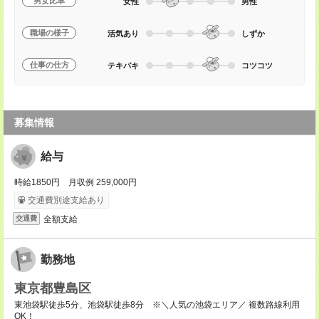
男女比率
女性
男性
職場の様子
活気あり
しずか
仕事の仕方
テキパキ
コツコツ
募集情報
給与
時給1850円 月収例 259,000円
交通費別途支給あり
全額支給
交通費
勤務地
東京都豊島区
東池袋駅徒歩5分、池袋駅徒歩8分 ※＼人気の池袋エリア／ 複数路線利用
OK！