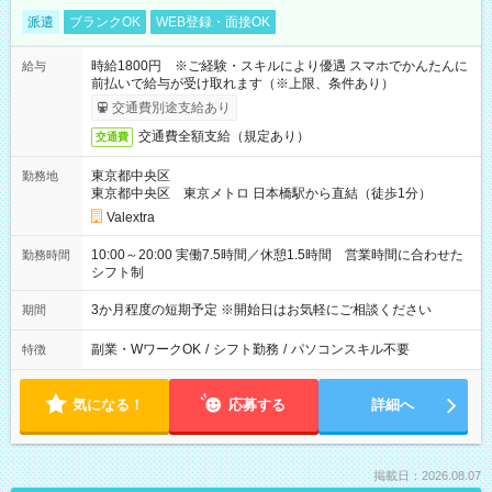
派遣
ブランクOK
WEB登録・面接OK
時給1800円 ※ご経験・スキルにより優遇 スマホでかんたんに
給与
前払いで給与が受け取れます（※上限、条件あり）
交通費別途支給あり
交通費全額支給（規定あり）
交通費
東京都中央区
勤務地
東京都中央区 東京メトロ 日本橋駅から直結（徒歩1分）
Valextra
10:00～20:00 実働7.5時間／休憩1.5時間 営業時間に合わせた
勤務時間
シフト制
3か月程度の短期予定 ※開始日はお気軽にご相談ください
期間
副業・WワークOK
/
シフト勤務
/
パソコンスキル不要
特徴
気になる！
応募する
詳細へ
掲載日：2026.08.07