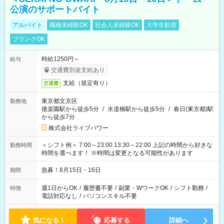
公演のサポートバイト
アルバイト
職種未経験OK
社会人未経験OK
大学生歓迎
ブランクOK
時給1250円～
給与
交通費別途支給あり
支給（規定有り）
交通費
東京都文京区
勤務地
後楽園駅から徒歩5分
/
水道橋駅から徒歩5分
/
春日(東京都)駅
から徒歩7分
株式会社ライブパワー
＜シフト例＞ 7:00～23:00 13:30～22:00 上記の時間から好きな
勤務時間
時間を選べます！ ※時間は変更となる可能性があります
急募！8月15日・16日
期間
週1日からOK
/
履歴書不要
/
副業・WワークOK
/
シフト勤務
/
特徴
電話対応なし
/
パソコンスキル不要
気になる！
応募する
詳細へ