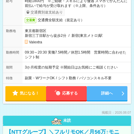
時給1800円 ※ご経験・スキルにより優遇 スマホでかんたんに
給与
前払いで給与が受け取れます（※上限、条件あり）
交通費別途支給あり
交通費全額支給（規定あり）
交通費
東京都新宿区
勤務地
新宿三丁目駅から徒歩2分
/
新宿(東京メトロ)駅
Valextra
09:30～20:30 実働7.5時間／休憩1.5時間 営業時間に合わせた
勤務時間
シフト制
3か月程度の短期予定 ※開始日はお気軽にご相談ください
期間
副業・WワークOK
/
シフト勤務
/
パソコンスキル不要
特徴
気になる！
応募する
詳細へ
掲載日：2026.08.07
未読
【NTTグループ】＼フルリモOK／月56万↑モニ