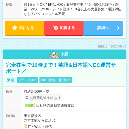
週1日からOK
/
日払いOK
/
履歴書不要
/
40～50代活躍中
/
副
特徴
業・WワークOK
/
シフト勤務
/
10名以上の大量募集
/
電話対応
なし
/
パソコンスキル不要
気になる！
応募する
詳細へ
掲載日：2026.08.05
未読
完全在宅で16時まで！英語&日本語＼EC運営サ
ポート／
派遣
ブランクOK
WEB登録・面接OK
時給2450円＋交
給与
交通費別途支給あり
出社時の通勤交通費支給
交通費
東京都港区
勤務地
六本木駅から徒歩3分
IT・Web・通信