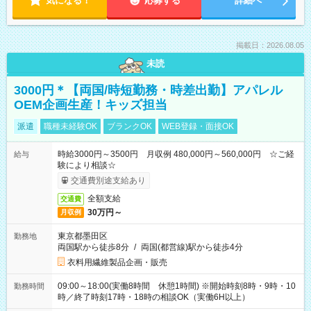
気になる！
応募する
詳細へ
掲載日：2026.08.05
未読
3000円＊【両国/時短勤務・時差出勤】アパレル
OEM企画生産！キッズ担当
派遣
職種未経験OK
ブランクOK
WEB登録・面接OK
時給3000円～3500円 月収例 480,000円～560,000円 ☆ご経
給与
験により相談☆
交通費別途支給あり
全額支給
交通費
30万円～
月収例
東京都墨田区
勤務地
両国駅から徒歩8分
/
両国(都営線)駅から徒歩4分
衣料用繊維製品企画・販売
09:00～18:00(実働8時間 休憩1時間) ※開始時刻8時・9時・10
勤務時間
時／終了時刻17時・18時の相談OK（実働6H以上）