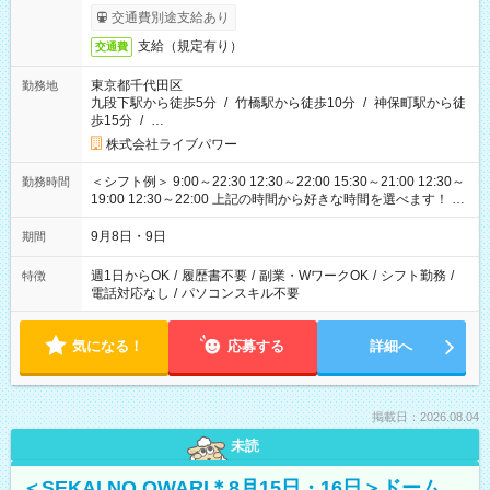
交通費別途支給あり
支給（規定有り）
交通費
東京都千代田区
勤務地
九段下駅から徒歩5分
/
竹橋駅から徒歩10分
/
神保町駅から徒
歩15分
/
…
株式会社ライブパワー
＜シフト例＞ 9:00～22:30 12:30～22:00 15:30～21:00 12:30～
勤務時間
19:00 12:30～22:00 上記の時間から好きな時間を選べます！ ※
時間は変更となる可能性があります
9月8日・9日
期間
週1日からOK
/
履歴書不要
/
副業・WワークOK
/
シフト勤務
/
特徴
電話対応なし
/
パソコンスキル不要
気になる！
応募する
詳細へ
掲載日：2026.08.04
未読
＜SEKAI NO OWARI＊8月15日・16日＞ドーム