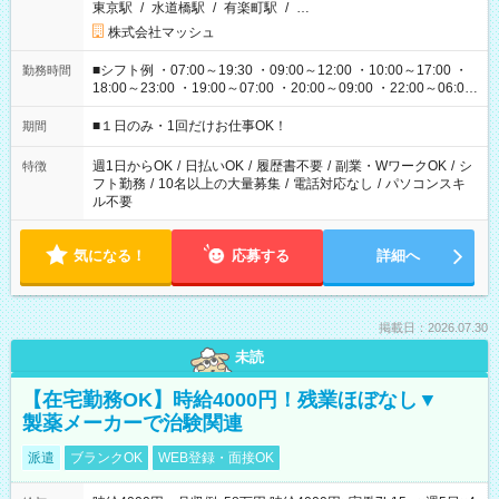
東京駅
/
水道橋駅
/
有楽町駅
/
…
株式会社マッシュ
■シフト例 ・07:00～19:30 ・09:00～12:00 ・10:00～17:00 ・
勤務時間
18:00～23:00 ・19:00～07:00 ・20:00～09:00 ・22:00～06:00
etc ★最短で3時間で5,120円のお仕事から 15時間で2万円近く稼
げるお仕事も！ ご希望のお時間に合わせてご紹介！ ※シフトは
■１日のみ・1回だけお仕事OK！
期間
現場によって異なります。 ※勿論、休憩時間はあるのでご安心
ください！
週1日からOK
/
日払いOK
/
履歴書不要
/
副業・WワークOK
/
シ
特徴
フト勤務
/
10名以上の大量募集
/
電話対応なし
/
パソコンスキ
ル不要
気になる！
応募する
詳細へ
掲載日：2026.07.30
未読
【在宅勤務OK】時給4000円！残業ほぼなし▼
製薬メーカーで治験関連
派遣
ブランクOK
WEB登録・面接OK