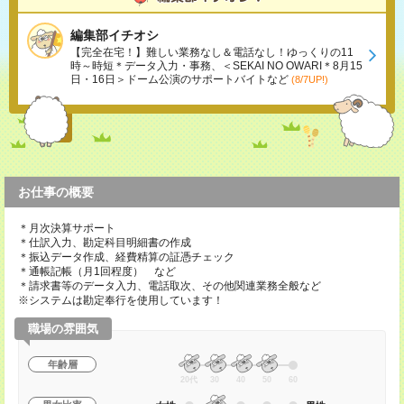
編集部イチオシ
【完全在宅！】難しい業務なし＆電話なし！ゆっくりの11
時～時短＊データ入力・事務、＜SEKAI NO OWARI＊8月15
日・16日＞ドーム公演のサポートバイトなど
(8/7UP!)
お仕事の概要
＊月次決算サポート
＊仕訳入力、勘定科目明細書の作成
＊振込データ作成、経費精算の証憑チェック
＊通帳記帳（月1回程度） など
＊請求書等のデータ入力、電話取次、その他関連業務全般など
※システムは勘定奉行を使用しています！
職場の雰囲気
年齢層
20代
30
40
50
60