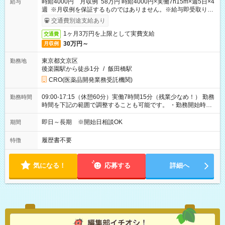
時給4000円 月収例 58万円 時給4000円×実働7h15m×週5日×4
給与
週 ※月収例を保証するものではありません。※給与即受取りサ
ービス利用可（利用条件有）
交通費別途支給あり
1ヶ月3万円を上限として実費支給
交通費
30万円～
月収例
東京都文京区
勤務地
後楽園駅から徒歩1分
/
飯田橋駅
CRO(医薬品開発業務受託機関)
09:00-17:15（休憩60分）実働7時間15分（残業少なめ！） 勤務
勤務時間
時間を下記の範囲で調整することも可能です。 ・勤務開始時
間 09:00～10:00 ・勤務終了時間 16:00～17:15 ・実働
05:00～07:15
即日～長期 ※開始日相談OK
期間
履歴書不要
特徴
気になる！
応募する
詳細へ