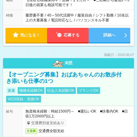
【現在も積極採用中！急募！】2カ月～ ■ご応募から最短2～3
期間
の方へ 今ご覧のお仕事で希望する勤務時間と、もう1つのお仕事
日後の就業も相談可能です！
の勤務時間。 合計で週40時間を超える場合は応募できません。
履歴書不要
/
40～50代活躍中
/
服装自由
/
シフト勤務
/
10名以
特徴
上の大量募集
/
電話対応なし
/
パソコンスキル不要
気になる！
応募する
詳細へ
掲載日：2026.08.07
未読
【オープニング募集】おばあちゃんのお散歩付
き添いも仕事の1つ
派遣
職種未経験OK
社会人未経験OK
ブランクOK
WEB登録・面接OK
無資格未経験：時給1500円～ ■週払いOK ■扶養内OK ■日
給与
収1万2000円以上
交通費別途支給あり
交通費全額支給
交通費