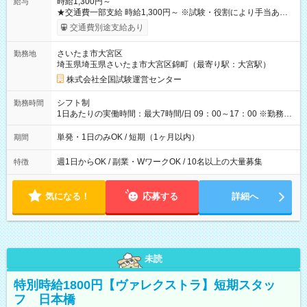
時給1,300円～
給与
★交通費一部支給 時給1,300円～ ※試験・役割により手当あり
※勤務回数により昇給あり 【即給（前払い）オプションあ
交通費別途支給あり
り！】 希望される場合、勤務から1週間ほどで給与の一部を受け
取れます。 ※手数料418円がかかります。 【過去試験日の収入
さいたま市大宮区
勤務地
例】 ・河合塾模擬試験 8:30～17:30（休憩1時間） 時給1,300円
埼玉県埼玉県さいたま市大宮区錦町（最寄り駅：大宮駅）
×8時間＝日収10,400円＋交通費 ※当日の役割により時給＋100
円の場合あり ・国家試験 7:00～13:30（休憩なし） 時給1,300
株式会社全国試験運営センター
円（役割手当＋100円）×6時間＝日収8,400円＋交通費 【試用期
間】試用期間なし
シフト制
勤務時間
1日あたりの実働時間：最大7時間/日 09：00～17：00 ※勤務時
間は 試験により異なります。
単発・1日のみOK / 短期（1ヶ月以内）
期間
週1日からOK / 副業・WワークOK / 10名以上の大量募集
特徴
気になる！
応募する
詳細へ
未読
特別時給1800円【ヴァレクストラ】短期スタッ
フ 日本橋