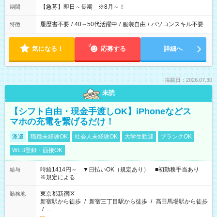
【急募】即日～長期 ※8月～！
期間
履歴書不要
/
40～50代活躍中
/
服装自由
/
パソコンスキル不要
特徴
気になる！
応募する
詳細へ
掲載日：2026.07.30
未読
【シフト自由・現金手渡しOK】iPhoneなどス
マホの充電を繋げるだけ！
派遣
職種未経験OK
社会人未経験OK
大学生歓迎
ブランクOK
WEB登録・面接OK
時給1414円～ ▼日払いOK（規定あり） ■初勤務手当あり
給与
※規定による
東京都新宿区
勤務地
新宿駅から徒歩
/
新宿三丁目駅から徒歩
/
高田馬場駅から徒歩
/
…