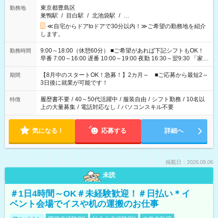
東京都豊島区
勤務地
巣鴨駅
/
目白駅
/
北池袋駅
/
…
≪自宅からドアtoドアで30分以内！≫ご希望の勤務地を紹介
します。
9:00～18:00（休憩60分） ■ご希望があれば下記シフトもOK！
勤務時間
早番 7:00～16:00 遅番 10:00～19:00 夜勤 16:30～翌9:30 「家族
と休みを合わせたい」 「余裕を持って夕飯の準備がしたい」
「できれば残業はしたくない」 など、ご希望を教えてください
【8月中のスタートOK！急募！】2カ月～ ■ご応募から最短2～
期間
ね。 ※Wワーク希望の方へ 今ご覧のお仕事で希望する勤務時間
3日後に就業が可能です！
と、もう1つのお仕事の勤務時間。 合計で週40時間を超える場
合は応募できません。
履歴書不要
/
40～50代活躍中
/
服装自由
/
シフト勤務
/
10名以
特徴
上の大量募集
/
電話対応なし
/
パソコンスキル不要
気になる！
応募する
詳細へ
掲載日：2026.08.06
未読
＃1日4時間～OK＃未経験歓迎！＃日払い＊イ
ベント会場でイスや机の運搬のお仕事