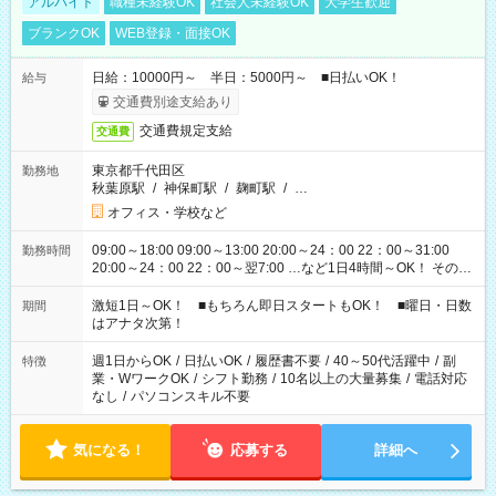
アルバイト
職種未経験OK
社会人未経験OK
大学生歓迎
ブランクOK
WEB登録・面接OK
日給：10000円～ 半日：5000円～ ■日払いOK！
給与
交通費別途支給あり
交通費規定支給
交通費
東京都千代田区
勤務地
秋葉原駅
/
神保町駅
/
麹町駅
/
…
オフィス・学校など
09:00～18:00 09:00～13:00 20:00～24：00 22：00～31:00
勤務時間
20:00～24：00 22：00～翌7:00 …など1日4時間～OK！ その他
シフトもございます！ お気軽にご相談ください！
激短1日～OK！ ■もちろん即日スタートもOK！ ■曜日・日数
期間
はアナタ次第！
週1日からOK
/
日払いOK
/
履歴書不要
/
40～50代活躍中
/
副
特徴
業・WワークOK
/
シフト勤務
/
10名以上の大量募集
/
電話対応
なし
/
パソコンスキル不要
気になる！
応募する
詳細へ