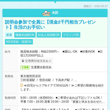
掲載日：2026.08.07
未読
説明会参加で全員に【現金2千円相当プレゼン
ト】生活のお手伝い
派遣
職種未経験OK
社会人未経験OK
ブランクOK
WEB登録・面接OK
無資格未経験：時給1500円～ ■週払いOK ■扶養内OK ■日
給与
収1万2000円以上
交通費別途支給あり
交通費全額支給
交通費
東京都世田谷区
勤務地
三軒茶屋駅
/
世田谷駅
/
下高井戸駅
/
…
≪自宅からドアtoドアで30分以内！≫ご希望の勤務地を紹介
します。
9:00～18:00（休憩60分） ■ご希望があれば下記シフトもOK！
勤務時間
早番 7:00～16:00 遅番 10:00～19:00 「家族と休みを合わせた
い」 「余裕を持って夕飯の準備がしたい」 「できれば残業はし
たくない」 など、ご希望を教えてくださいね。 ※Wワーク希望