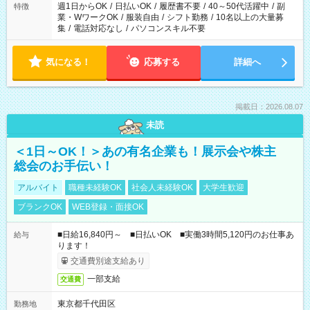
週1日からOK
/
日払いOK
/
履歴書不要
/
40～50代活躍中
/
副
特徴
業・WワークOK
/
服装自由
/
シフト勤務
/
10名以上の大量募
集
/
電話対応なし
/
パソコンスキル不要
気になる！
応募する
詳細へ
掲載日：2026.08.07
未読
＜1日～OK！＞あの有名企業も！展示会や株主
総会のお手伝い！
アルバイト
職種未経験OK
社会人未経験OK
大学生歓迎
ブランクOK
WEB登録・面接OK
■日給16,840円～ ■日払いOK ■実働3時間5,120円のお仕事あ
給与
ります！
交通費別途支給あり
一部支給
交通費
東京都千代田区
勤務地