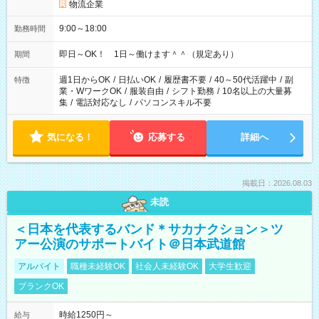
物流企業
9:00～18:00
勤務時間
即日～OK！ 1日～働けます＾＾（規定あり）
期間
週1日からOK
/
日払いOK
/
履歴書不要
/
40～50代活躍中
/
副
特徴
業・WワークOK
/
服装自由
/
シフト勤務
/
10名以上の大量募
集
/
電話対応なし
/
パソコンスキル不要
気になる！
応募する
詳細へ
掲載日：2026.08.03
未読
＜日本を代表するバンド＊サカナクション＞ツ
アー公演のサポートバイト＠日本武道館
アルバイト
職種未経験OK
社会人未経験OK
大学生歓迎
ブランクOK
時給1250円～
給与