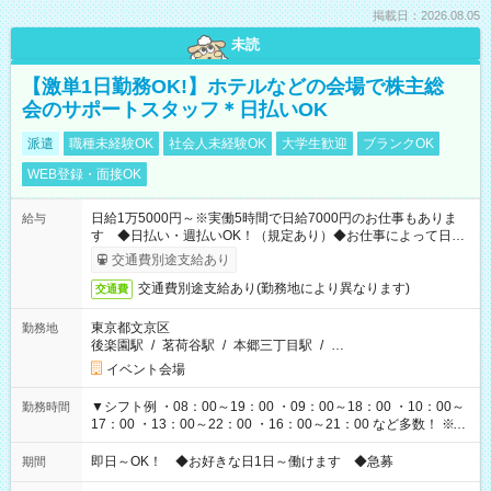
掲載日：2026.08.05
未読
【激単1日勤務OK!】ホテルなどの会場で株主総
会のサポートスタッフ＊日払いOK
派遣
職種未経験OK
社会人未経験OK
大学生歓迎
ブランクOK
WEB登録・面接OK
日給1万5000円～※実働5時間で日給7000円のお仕事もありま
給与
す ◆日払い・週払いOK！（規定あり）◆お仕事によって日給
も異なります
交通費別途支給あり
交通費別途支給あり(勤務地により異なります)
交通費
東京都文京区
勤務地
後楽園駅
/
茗荷谷駅
/
本郷三丁目駅
/
…
イベント会場
▼シフト例 ・08：00～19：00 ・09：00～18：00 ・10：00～
勤務時間
17：00 ・13：00～22：00 ・16：00～21：00 など多数！ ※お
仕事により勤務時間が異なります
即日～OK！ ◆お好きな日1日～働けます ◆急募
期間