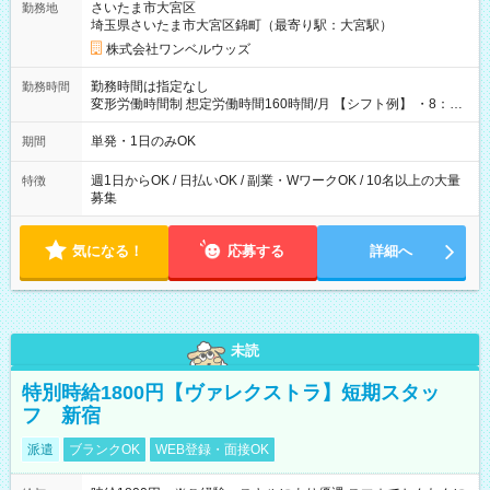
さいたま市大宮区
勤務地
埼玉県さいたま市大宮区錦町（最寄り駅：大宮駅）
株式会社ワンベルウッズ
勤務時間は指定なし
勤務時間
変形労働時間制 想定労働時間160時間/月 【シフト例】 ・8：00
～21：00
単発・1日のみOK
期間
週1日からOK / 日払いOK / 副業・WワークOK / 10名以上の大量
特徴
募集
気になる！
応募する
詳細へ
未読
特別時給1800円【ヴァレクストラ】短期スタッ
フ 新宿
派遣
ブランクOK
WEB登録・面接OK