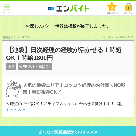
0
メニュー
気になる！
ログイン
お探しのバイト情報は掲載が終了しました。
掲載日 :2026
/
07
/
19
No.TMPE26-0524432
【池袋】日次経理の経験が活かせる！時短
OK！時給1800円
派遣
WEB登録・面接OK
人気の池袋エリア！コツコツ経理のお仕事＼NO残
業！時短相談OK／
＼時短のご相談OK！／ライフスタイルに合わせて働けます！《朝
...
もっとみる
あなたの閲覧履歴からのオススメ