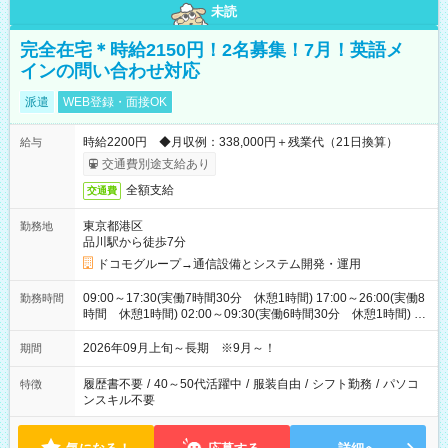
未読
完全在宅＊時給2150円！2名募集！7月！英語メ
インの問い合わせ対応
派遣
WEB登録・面接OK
時給2200円 ◆月収例：338,000円＋残業代（21日換算）
給与
交通費別途支給あり
全額支給
交通費
東京都港区
勤務地
品川駅から徒歩7分
ドコモグループ→通信設備とシステム開発・運用
09:00～17:30(実働7時間30分 休憩1時間) 17:00～26:00(実働8
勤務時間
時間 休憩1時間) 02:00～09:30(実働6時間30分 休憩1時間) ※
日勤は就業時間1/夜勤は就業時間2.3を連続で行って頂きます
2026年09月上旬～長期 ※9月～！
期間
履歴書不要
/
40～50代活躍中
/
服装自由
/
シフト勤務
/
パソコ
特徴
ンスキル不要