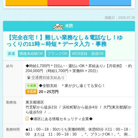
掲載日：2026.07.29
未読
【完全在宅！】難しい業務なし＆電話なし！ゆ
っくりの11時～時短＊データ入力・事務
派遣
職種未経験OK
ブランクOK
WEB登録・面接OK
◆時給1,700円＊日払い・週払いOK＊昇給あり♪【月収例】 ・約
給与
204,000円 （時給1,700円 × 実働6h × 20日）
交通費別途支給あり
◆全額支給 ＊家が少し遠くても安心！
交通費
20～25万円
月収例
東京都港区
勤務地
竹芝駅から徒歩2分
/
浜松町駅から徒歩4分
/
大門(東京都)駅か
ら徒歩5分
/
…
◆港区にある情報セキュリティ企業◆
◆11：00～18：30のうち実働6時間、休憩60分 ※11：00～18：
勤務時間
00 または 11：30～18：30 。*。ブランクOK！。*。 例え