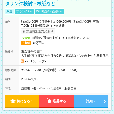
タリング検討・検証など
派遣
ブランクOK
WEB登録・面接OK
時給3,400円【月収例】約569,000円（時給3,400円×実働
給与
7.50h×21日+残業10h）+交通費
交通費別途支給あり
○通勤交通費の支給あり（当社規定による）
交通費
30万円～
月収例
東京都千代田区
勤務地
大手町(東京都)駅から徒歩2分
/
東京駅から徒歩8分
/
三越前駅
●NTTグループ●
★9:00～17:30（休憩時間 12:00～13:00）
勤務時間
2026年9月～
期間
履歴書不要
/
40～50代活躍中
/
服装自由
特徴
気になる！
応募する
詳細へ