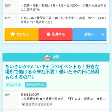
ば前職が、 在宅/財団法人/事務/コールセンター/受付/販売/カフェ
スタッフ スイーツ販売/ホテルフロント/化粧品販売/など 様々な
＜急募＞即日～長期／8月～9月～も相談OK！応募から最短即日
期間
業界から入社して活躍されています♪
には選考案内♪
日払いOK
/
履歴書不要
/
40～50代活躍中
/
副業・WワークOK
/
特徴
服装自由
/
電話対応なし
気になる！
応募する
詳細へ
未読
ちいさいかわいいキャラのイベントも！好きな
場所で働ける☆来社不要！働いたその日に給料
もらえる◎/T1
アルバイト
職種未経験OK
日給13,000円～
給与
＋交通費支給 ★交通費全額支給！ ┗案件により規定あり ★日払
いOK！（規定あり） ┗働いたその日に現金GET♪ お仕事後はコ
交通費別途支給あり
ンビニATMから 日払い分を引き落とせます！ 【試用期間】試
用期間なし