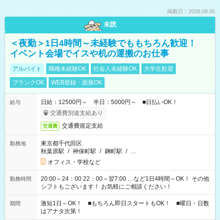
掲載日：2026.08.05
未読
＜夜勤＞1日4時間～未経験でももちろん歓迎！
イベント会場でイスや机の運搬のお仕事
アルバイト
職種未経験OK
社会人未経験OK
大学生歓迎
ブランクOK
WEB登録・面接OK
日給：12500円～ 半日：5000円～ ■日払いOK！
給与
交通費別途支給あり
交通費規定支給
交通費
東京都千代田区
勤務地
秋葉原駅
/
神保町駅
/
麹町駅
/
…
オフィス・学校など
20:00～24：00 22：00～翌7:00 …など1日4時間～OK！ その他
勤務時間
シフトもございます！ お気軽にご相談ください！
激短1日～OK！ ■もちろん即日スタートもOK！ ■曜日・日数
期間
はアナタ次第！