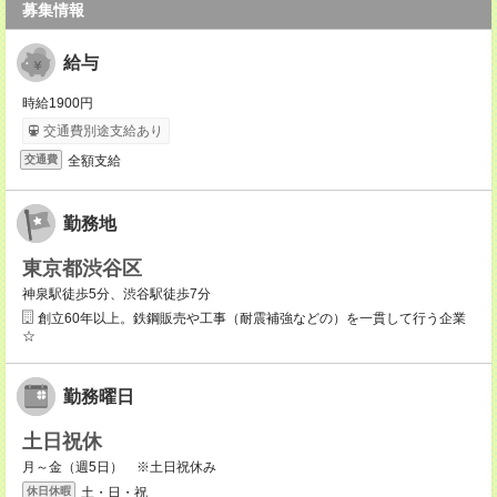
募集情報
給与
時給1900円
交通費別途支給あり
全額支給
交通費
勤務地
東京都渋谷区
神泉駅徒歩5分、渋谷駅徒歩7分
創立60年以上。鉄鋼販売や工事（耐震補強などの）を一貫して行う企業
☆
勤務曜日
土日祝休
月～金（週5日） ※土日祝休み
土・日・祝
休日休暇