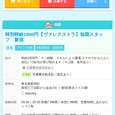
気になる！
応募する
詳細へ
未読
特別時給1800円【ヴァレクストラ】短期スタッ
フ 新宿
派遣
ブランクOK
WEB登録・面接OK
時給1800円 ※ご経験・スキルにより優遇 スマホでかんたんに
給与
前払いで給与が受け取れます（※上限、条件あり）
交通費別途支給あり
交通費全額支給（規定あり）
交通費
東京都新宿区
勤務地
新宿三丁目駅から徒歩2分
/
新宿(東京メトロ)駅
Valextra
09:30～20:30 実働7.5時間／休憩1.5時間 営業時間に合わせた
勤務時間
シフト制