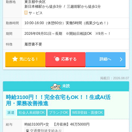
東京都中央区
勤務地
新日本橋駅から徒歩3分
/
三越前駅から徒歩1分
サ－ビス
10:00-16:00（休憩60分）実働5時間（残業少なめ！）
勤務時間
2026年09月01日～長期 ※開始日相談OK ※9月～！
期間
履歴書不要
特徴
気になる！
応募する
詳細へ
掲載日：2026.08.07
未読
時給3100円！！完全在宅もOK！！生成AI活
用・業務改善推進
派遣
社会人未経験OK
ブランクOK
WEB登録・面接OK
時給3100円+交 【月収例】46万5000円
給与
交通費別途支給あり