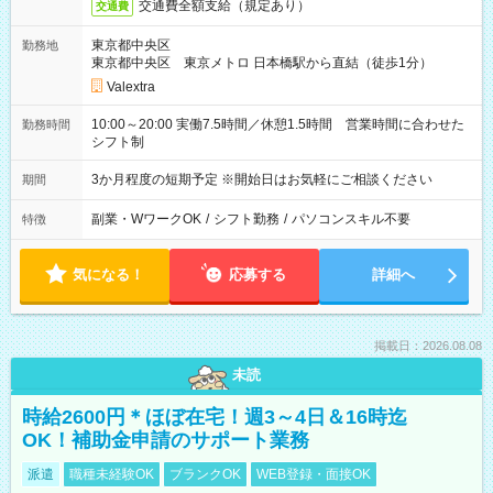
交通費全額支給（規定あり）
交通費
東京都中央区
勤務地
東京都中央区 東京メトロ 日本橋駅から直結（徒歩1分）
Valextra
10:00～20:00 実働7.5時間／休憩1.5時間 営業時間に合わせた
勤務時間
シフト制
3か月程度の短期予定 ※開始日はお気軽にご相談ください
期間
副業・WワークOK
/
シフト勤務
/
パソコンスキル不要
特徴
気になる！
応募する
詳細へ
掲載日：2026.08.08
未読
時給2600円＊ほぼ在宅！週3～4日＆16時迄
OK！補助金申請のサポート業務
派遣
職種未経験OK
ブランクOK
WEB登録・面接OK