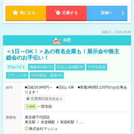
気になる！
応募する
詳細へ
掲載日：2026.08.08
未読
＜1日～OK！＞あの有名企業も！展示会や株主
総会のお手伝い！
アルバイト
職種未経験OK
社会人未経験OK
大学生歓迎
ブランクOK
WEB登録・面接OK
■日給16,840円～ ■日払いOK ■実働3時間5,120円のお仕事あ
給与
ります！
交通費別途支給あり
一部支給
交通費
東京都千代田区
勤務地
東京駅
/
水道橋駅
/
有楽町駅
/
…
株式会社マッシュ