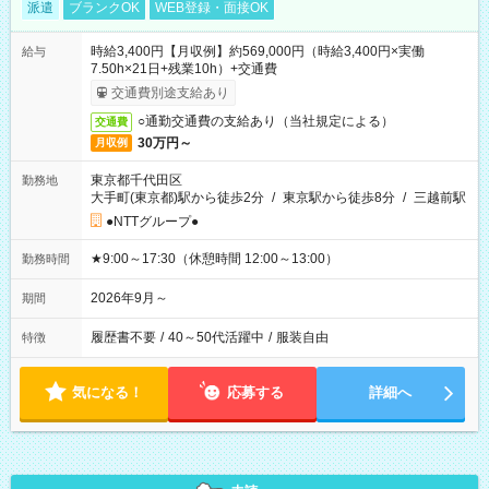
派遣
ブランクOK
WEB登録・面接OK
時給3,400円【月収例】約569,000円（時給3,400円×実働
給与
7.50h×21日+残業10h）+交通費
交通費別途支給あり
○通勤交通費の支給あり（当社規定による）
交通費
30万円～
月収例
東京都千代田区
勤務地
大手町(東京都)駅から徒歩2分
/
東京駅から徒歩8分
/
三越前駅
●NTTグループ●
★9:00～17:30（休憩時間 12:00～13:00）
勤務時間
2026年9月～
期間
履歴書不要
/
40～50代活躍中
/
服装自由
特徴
気になる！
応募する
詳細へ