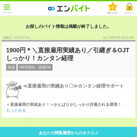
0
メニュー
気になる！
ログイン
お探しのバイト情報は掲載が終了しました。
掲載日 :2026
/
07
/
03
No.TMPE26-0524338
1900円＊＼直接雇用実績あり／引継ぎ＆OJT
しっかり！カンタン経理
派遣
WEB登録・面接OK
≪直接雇用の実績あり〇≫カンタン経理サポート
＜直接雇用の実績あり！＞がんばりがしっかり評価される環境！
...
もっとみる
あなたの閲覧履歴からのオススメ