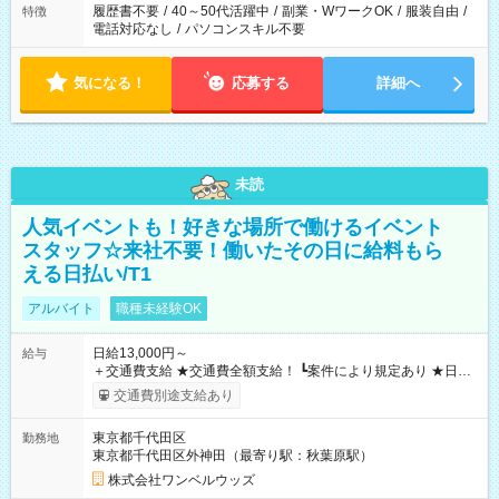
履歴書不要
/
40～50代活躍中
/
副業・WワークOK
/
服装自由
/
特徴
電話対応なし
/
パソコンスキル不要
気になる！
応募する
詳細へ
未読
人気イベントも！好きな場所で働けるイベント
スタッフ☆来社不要！働いたその日に給料もら
える日払い/T1
アルバイト
職種未経験OK
日給13,000円～
給与
＋交通費支給 ★交通費全額支給！ ┗案件により規定あり ★日払
いOK！（規定あり） ┗働いたその日に現金GET♪ お仕事後はコ
交通費別途支給あり
ンビニATMから 日払い分を引き落とせます！ 【試用期間】試
用期間なし
東京都千代田区
勤務地
東京都千代田区外神田（最寄り駅：秋葉原駅）
株式会社ワンベルウッズ