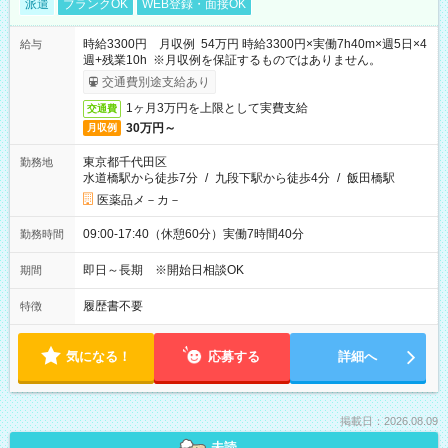
派遣
ブランクOK
WEB登録・面接OK
時給3300円 月収例 54万円 時給3300円×実働7h40m×週5日×4
給与
週+残業10h ※月収例を保証するものではありません。
交通費別途支給あり
1ヶ月3万円を上限として実費支給
交通費
30万円～
月収例
東京都千代田区
勤務地
水道橋駅から徒歩7分
/
九段下駅から徒歩4分
/
飯田橋駅
医薬品メ－カ－
09:00-17:40（休憩60分）実働7時間40分
勤務時間
即日～長期 ※開始日相談OK
期間
履歴書不要
特徴
気になる！
応募する
詳細へ
掲載日：2026.08.09
未読