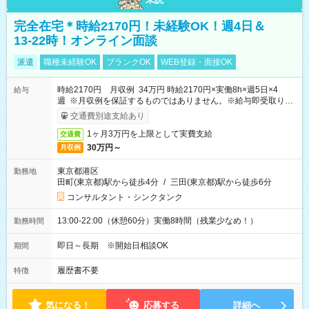
完全在宅＊時給2170円！未経験OK！週4日＆
13-22時！オンライン面談
派遣
職種未経験OK
ブランクOK
WEB登録・面接OK
時給2170円 月収例 34万円 時給2170円×実働8h×週5日×4
給与
週 ※月収例を保証するものではありません。※給与即受取りサ
ービス利用可（利用条件有）
交通費別途支給あり
1ヶ月3万円を上限として実費支給
交通費
30万円～
月収例
東京都港区
勤務地
田町(東京都)駅から徒歩4分
/
三田(東京都)駅から徒歩6分
コンサルタント・シンクタンク
13:00-22:00（休憩60分）実働8時間（残業少なめ！）
勤務時間
即日～長期 ※開始日相談OK
期間
履歴書不要
特徴
気になる！
応募する
詳細へ