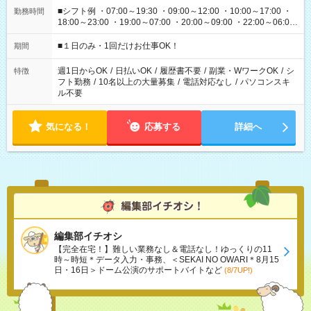
■シフト例 ・07:00～19:30 ・09:00～12:00 ・10:00～17:00 ・
勤務時間
18:00～23:00 ・19:00～07:00 ・20:00～09:00 ・22:00～06:00
etc ★最短で3時間で5,120円のお仕事から 15時間で2万円近く稼
げるお仕事も！ ご希望のお時間に合わせてご紹介！ ※シフトは
■１日のみ・1回だけお仕事OK！
期間
現場によって異なります。 ※勿論、休憩時間はあるのでご安心
ください！
週1日からOK
/
日払いOK
/
履歴書不要
/
副業・WワークOK
/
シ
特徴
フト勤務
/
10名以上の大量募集
/
電話対応なし
/
パソコンスキ
ル不要
気になる！
応募する
詳細へ
編集部イチオシ
【完全在宅！】難しい業務なし＆電話なし！ゆっくりの11
時～時短＊データ入力・事務、＜SEKAI NO OWARI＊8月15
日・16日＞ドーム公演のサポートバイトなど
(8/7UP!)