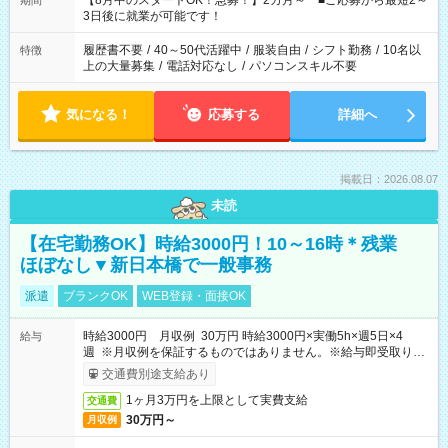
【8月中のスタートOK！急募！】2カ月～ ■ご応募から最短2～
期間
ね。 ※Wワーク希望の方へ 今ご覧のお仕事で希望する勤務時間
3日後に就業が可能です！
と、もう1つのお仕事の勤務時間。 合計で週40時間を超える場
合は応募できません。
履歴書不要
/
40～50代活躍中
/
服装自由
/
シフト勤務
/
10名以
特徴
上の大量募集
/
電話対応なし
/
パソコンスキル不要
気になる！
応募する
詳細へ
掲載日：2026.08.07
未読
【在宅勤務OK】時給3000円！10～16時＊残業
ほぼなし▼新日本橋で一般事務
派遣
ブランクOK
WEB登録・面接OK
時給3000円 月収例 30万円 時給3000円×実働5h×週5日×4
給与
週 ※月収例を保証するものではありません。※給与即受取りサ
ービス利用可（利用条件有）
交通費別途支給あり
1ヶ月3万円を上限として実費支給
交通費
30万円～
月収例