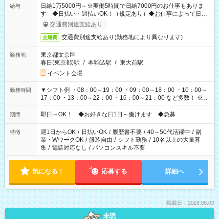
日給1万5000円～※実働5時間で日給7000円のお仕事もありま
給与
す ◆日払い・週払いOK！（規定あり）◆お仕事によって日給
も異なります
交通費別途支給あり
交通費別途支給あり(勤務地により異なります)
交通費
東京都文京区
勤務地
春日(東京都)駅
/
本駒込駅
/
東大前駅
イベント会場
▼シフト例 ・08：00～19：00 ・09：00～18：00 ・10：00～
勤務時間
17：00 ・13：00～22：00 ・16：00～21：00 など多数！ ※お
仕事により勤務時間が異なります
即日～OK！ ◆お好きな日1日～働けます ◆急募
期間
週1日からOK
/
日払いOK
/
履歴書不要
/
40～50代活躍中
/
副
特徴
業・WワークOK
/
服装自由
/
シフト勤務
/
10名以上の大量募
集
/
電話対応なし
/
パソコンスキル不要
気になる！
応募する
詳細へ
掲載日：2026.08.09
未読