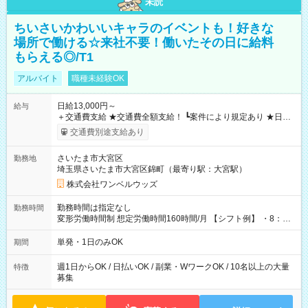
未読
ちいさいかわいいキャラのイベントも！好きな
場所で働ける☆来社不要！働いたその日に給料
もらえる◎/T1
アルバイト
職種未経験OK
日給13,000円～
給与
＋交通費支給 ★交通費全額支給！ ┗案件により規定あり ★日払
いOK！（規定あり） ┗働いたその日に現金GET♪ お仕事後はコ
交通費別途支給あり
ンビニATMから 日払い分を引き落とせます！ 【試用期間】試
用期間なし
さいたま市大宮区
勤務地
埼玉県さいたま市大宮区錦町（最寄り駅：大宮駅）
株式会社ワンベルウッズ
勤務時間は指定なし
勤務時間
変形労働時間制 想定労働時間160時間/月 【シフト例】 ・8：00
～21：00
単発・1日のみOK
期間
週1日からOK / 日払いOK / 副業・WワークOK / 10名以上の大量
特徴
募集