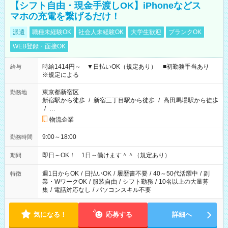
【シフト自由・現金手渡しOK】iPhoneなどス
マホの充電を繋げるだけ！
派遣
職種未経験OK
社会人未経験OK
大学生歓迎
ブランクOK
WEB登録・面接OK
時給1414円～ ▼日払いOK（規定あり） ■初勤務手当あり
給与
※規定による
東京都新宿区
勤務地
新宿駅から徒歩
/
新宿三丁目駅から徒歩
/
高田馬場駅から徒歩
/
…
物流企業
9:00～18:00
勤務時間
即日～OK！ 1日～働けます＾＾（規定あり）
期間
週1日からOK
/
日払いOK
/
履歴書不要
/
40～50代活躍中
/
副
特徴
業・WワークOK
/
服装自由
/
シフト勤務
/
10名以上の大量募
集
/
電話対応なし
/
パソコンスキル不要
気になる！
応募する
詳細へ