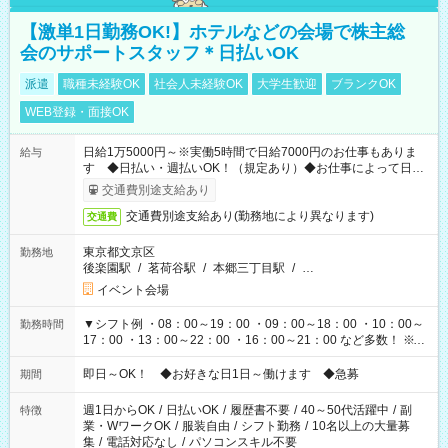
【激単1日勤務OK!】ホテルなどの会場で株主総
会のサポートスタッフ＊日払いOK
派遣
職種未経験OK
社会人未経験OK
大学生歓迎
ブランクOK
WEB登録・面接OK
日給1万5000円～※実働5時間で日給7000円のお仕事もありま
給与
す ◆日払い・週払いOK！（規定あり）◆お仕事によって日給
も異なります
交通費別途支給あり
交通費別途支給あり(勤務地により異なります)
交通費
東京都文京区
勤務地
後楽園駅
/
茗荷谷駅
/
本郷三丁目駅
/
…
イベント会場
▼シフト例 ・08：00～19：00 ・09：00～18：00 ・10：00～
勤務時間
17：00 ・13：00～22：00 ・16：00～21：00 など多数！ ※お
仕事により勤務時間が異なります
即日～OK！ ◆お好きな日1日～働けます ◆急募
期間
週1日からOK
/
日払いOK
/
履歴書不要
/
40～50代活躍中
/
副
特徴
業・WワークOK
/
服装自由
/
シフト勤務
/
10名以上の大量募
集
/
電話対応なし
/
パソコンスキル不要