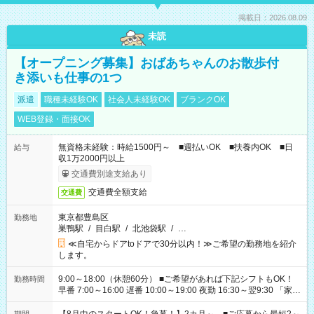
掲載日：2026.08.09
未読
【オープニング募集】おばあちゃんのお散歩付
き添いも仕事の1つ
派遣
職種未経験OK
社会人未経験OK
ブランクOK
WEB登録・面接OK
無資格未経験：時給1500円～ ■週払いOK ■扶養内OK ■日
給与
収1万2000円以上
交通費別途支給あり
交通費全額支給
交通費
東京都豊島区
勤務地
巣鴨駅
/
目白駅
/
北池袋駅
/
…
≪自宅からドアtoドアで30分以内！≫ご希望の勤務地を紹介
します。
9:00～18:00（休憩60分） ■ご希望があれば下記シフトもOK！
勤務時間
早番 7:00～16:00 遅番 10:00～19:00 夜勤 16:30～翌9:30 「家族
と休みを合わせたい」 「余裕を持って夕飯の準備がしたい」
「できれば残業はしたくない」 など、ご希望を教えてください