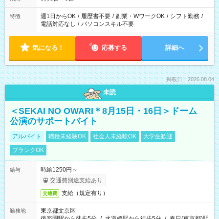
週1日からOK
/
履歴書不要
/
副業・WワークOK
/
シフト勤務
/
特徴
電話対応なし
/
パソコンスキル不要
気になる！
応募する
詳細へ
掲載日：2026.08.04
未読
＜SEKAI NO OWARI＊8月15日・16日＞ドーム
公演のサポートバイト
アルバイト
職種未経験OK
社会人未経験OK
大学生歓迎
ブランクOK
時給1250円～
給与
交通費別途支給あり
支給（規定有り）
交通費
東京都文京区
勤務地
後楽園駅から徒歩5分
/
水道橋駅から徒歩5分
/
春日(東京都)駅