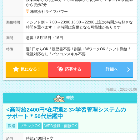
から徒歩7分
株式会社ライブパワー
＜シフト例＞ 7:00～23:00 13:30～22:00 上記の時間から好きな
勤務時間
時間を選べます！ ※時間は変更となる可能性があります
急募！8月15日・16日
期間
週1日からOK
/
履歴書不要
/
副業・WワークOK
/
シフト勤務
/
特徴
電話対応なし
/
パソコンスキル不要
気になる！
応募する
詳細へ
掲載日：2026.08.06
未読
<高時給2400円*在宅週2-3>学習管理システムの
サポート＊50代活躍中
派遣
ブランクOK
WEB登録・面接OK
時給2400円＋交
給与