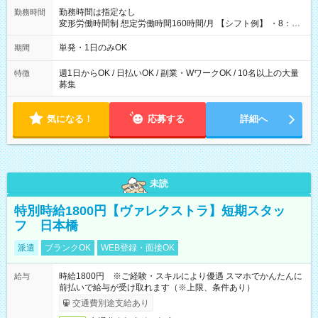
勤務時間は指定なし
勤務時間
変形労働時間制 想定労働時間160時間/月 【シフト例】 ・8：00
～21：00
単発・1日のみOK
期間
週1日からOK / 日払いOK / 副業・WワークOK / 10名以上の大量
特徴
募集
気になる！
応募する
詳細へ
未読
特別時給1800円【ヴァレクストラ】短期スタッ
フ 日本橋
派遣
ブランクOK
WEB登録・面接OK
時給1800円 ※ご経験・スキルにより優遇 スマホでかんたんに
給与
前払いで給与が受け取れます（※上限、条件あり）
交通費別途支給あり