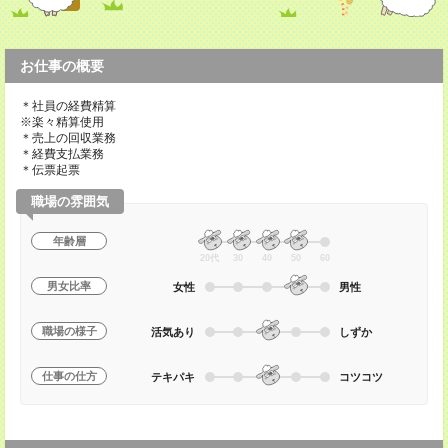
お仕事の概要
＊社員の経費精算
※楽々精算使用
＊売上の回収業務
＊経費支払業務
＊伝票起票
職場の雰囲気
年齢層
20代
30
40
50
60
男女比率
女性
男性
職場の様子
活気あり
しずか
仕事の仕方
テキパキ
コツコツ