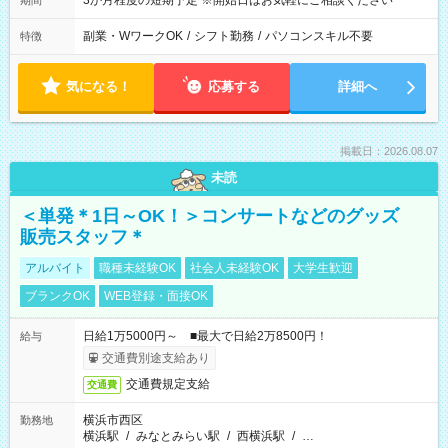
3か月程度の短期予定 ※開始日はお気軽にご相談ください
期間
副業・WワークOK
/
シフト勤務
/
パソコンスキル不要
特徴
気になる！
応募する
詳細へ
掲載日：2026.08.07
未読
＜単発＊1日～OK！＞コンサートなどのグッズ
販売スタッフ＊
アルバイト
職種未経験OK
社会人未経験OK
大学生歓迎
ブランクOK
WEB登録・面接OK
日給1万5000円～ ■最大で日給2万8500円！
給与
交通費別途支給あり
交通費規定支給
交通費
横浜市西区
勤務地
横浜駅
/
みなとみらい駅
/
西横浜駅
/
…