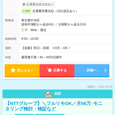
交通費別途支給あり
交通費実費支給（当社規定あり）
交通費
東京都中央区
勤務地
築地市場駅から徒歩6分
/
汐留駅から徒歩10分
IT・Web・通信
9:00～18:00
勤務時間
【急募】即日～長期 ※8月～OK！
期間
履歴書不要
/
40～50代活躍中
特徴
気になる！
応募する
詳細へ
掲載日：2026.08.09
未読
【NTTグループ】＼フルリモOK／月56万↑モニ
タリング検討・検証など