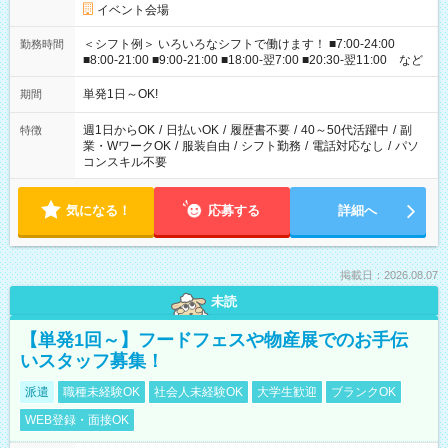
イベント会場
＜シフト例＞ いろいろなシフトで働けます！ ■7:00-24:00
勤務時間
■8:00-21:00 ■9:00-21:00 ■18:00-翌7:00 ■20:30-翌11:00 など
単発1日～OK!
期間
週1日からOK
/
日払いOK
/
履歴書不要
/
40～50代活躍中
/
副
特徴
業・WワークOK
/
服装自由
/
シフト勤務
/
電話対応なし
/
パソ
コンスキル不要
気になる！
応募する
詳細へ
掲載日：2026.08.07
未読
【単発1回～】フードフェスや物産展でのお手伝
いスタッフ募集！
派遣
職種未経験OK
社会人未経験OK
大学生歓迎
ブランクOK
WEB登録・面接OK