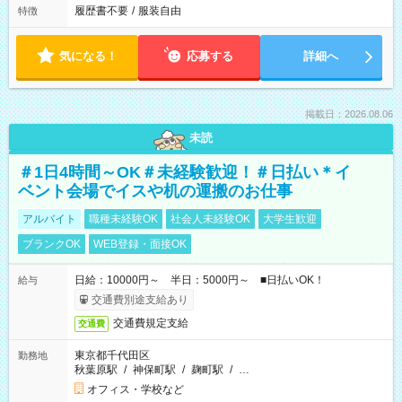
履歴書不要
/
服装自由
特徴
気になる！
応募する
詳細へ
掲載日：2026.08.06
未読
＃1日4時間～OK＃未経験歓迎！＃日払い＊イ
ベント会場でイスや机の運搬のお仕事
アルバイト
職種未経験OK
社会人未経験OK
大学生歓迎
ブランクOK
WEB登録・面接OK
日給：10000円～ 半日：5000円～ ■日払いOK！
給与
交通費別途支給あり
交通費規定支給
交通費
東京都千代田区
勤務地
秋葉原駅
/
神保町駅
/
麹町駅
/
…
オフィス・学校など