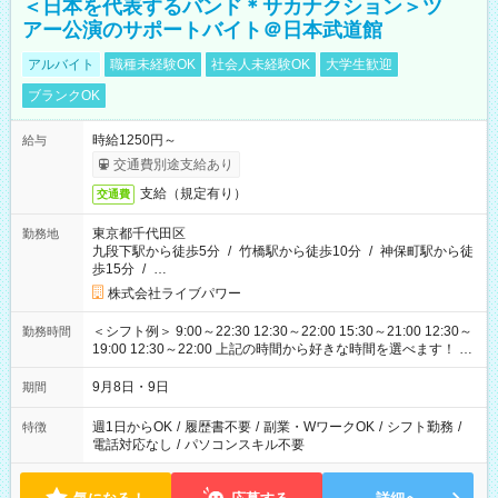
＜日本を代表するバンド＊サカナクション＞ツ
アー公演のサポートバイト＠日本武道館
アルバイト
職種未経験OK
社会人未経験OK
大学生歓迎
ブランクOK
時給1250円～
給与
交通費別途支給あり
支給（規定有り）
交通費
東京都千代田区
勤務地
九段下駅から徒歩5分
/
竹橋駅から徒歩10分
/
神保町駅から徒
歩15分
/
…
株式会社ライブパワー
＜シフト例＞ 9:00～22:30 12:30～22:00 15:30～21:00 12:30～
勤務時間
19:00 12:30～22:00 上記の時間から好きな時間を選べます！ ※
時間は変更となる可能性があります
9月8日・9日
期間
週1日からOK
/
履歴書不要
/
副業・WワークOK
/
シフト勤務
/
特徴
電話対応なし
/
パソコンスキル不要