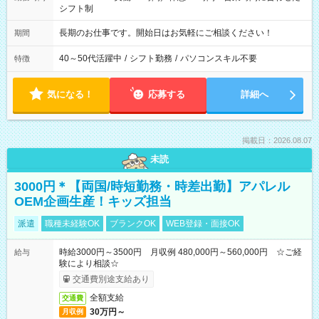
シフト制
長期のお仕事です。開始日はお気軽にご相談ください！
期間
40～50代活躍中
/
シフト勤務
/
パソコンスキル不要
特徴
気になる！
応募する
詳細へ
掲載日：2026.08.07
未読
3000円＊【両国/時短勤務・時差出勤】アパレル
OEM企画生産！キッズ担当
派遣
職種未経験OK
ブランクOK
WEB登録・面接OK
時給3000円～3500円 月収例 480,000円～560,000円 ☆ご経
給与
験により相談☆
交通費別途支給あり
全額支給
交通費
30万円～
月収例