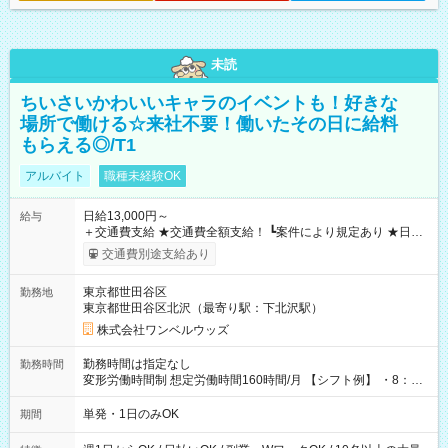
未読
ちいさいかわいいキャラのイベントも！好きな
場所で働ける☆来社不要！働いたその日に給料
もらえる◎/T1
アルバイト
職種未経験OK
日給13,000円～
給与
＋交通費支給 ★交通費全額支給！ ┗案件により規定あり ★日払
いOK！（規定あり） ┗働いたその日に現金GET♪ お仕事後はコ
交通費別途支給あり
ンビニATMから 日払い分を引き落とせます！ 【試用期間】試
用期間なし
東京都世田谷区
勤務地
東京都世田谷区北沢（最寄り駅：下北沢駅）
株式会社ワンベルウッズ
勤務時間は指定なし
勤務時間
変形労働時間制 想定労働時間160時間/月 【シフト例】 ・8：00
～21：00
単発・1日のみOK
期間