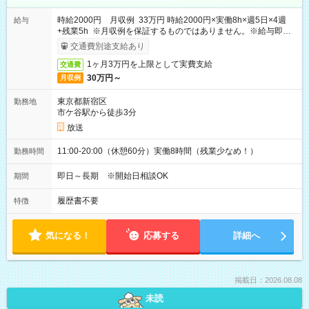
時給2000円 月収例 33万円 時給2000円×実働8h×週5日×4週
給与
+残業5h ※月収例を保証するものではありません。※給与即受
取りサービス利用可（利用条件有）
交通費別途支給あり
1ヶ月3万円を上限として実費支給
交通費
30万円～
月収例
東京都新宿区
勤務地
市ケ谷駅から徒歩3分
放送
11:00-20:00（休憩60分）実働8時間（残業少なめ！）
勤務時間
即日～長期 ※開始日相談OK
期間
履歴書不要
特徴
気になる！
応募する
詳細へ
掲載日：2026.08.08
未読