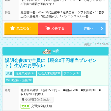
【8月中のスタートOK！急募！】2カ月～ ■ご応募から最短2～
期間
ね。 ※Wワーク希望の方へ 今ご覧のお仕事で希望する勤務時間
3日後に就業が可能です！
と、もう1つのお仕事の勤務時間。 合計で週40時間を超える場
合は応募できません。
履歴書不要
/
40～50代活躍中
/
服装自由
/
シフト勤務
/
10名以
特徴
上の大量募集
/
電話対応なし
/
パソコンスキル不要
気になる！
応募する
詳細へ
掲載日：2026.08.08
未読
説明会参加で全員に【現金2千円相当プレゼン
ト】生活のお手伝い
派遣
職種未経験OK
社会人未経験OK
ブランクOK
WEB登録・面接OK
無資格未経験：時給1500円～ ■週払いOK ■扶養内OK ■日
給与
収1万2000円以上
交通費別途支給あり
交通費全額支給
交通費