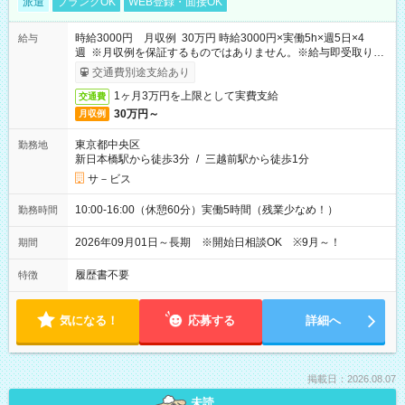
派遣
ブランクOK
WEB登録・面接OK
時給3000円 月収例 30万円 時給3000円×実働5h×週5日×4
給与
週 ※月収例を保証するものではありません。※給与即受取りサ
ービス利用可（利用条件有）
交通費別途支給あり
1ヶ月3万円を上限として実費支給
交通費
30万円～
月収例
東京都中央区
勤務地
新日本橋駅から徒歩3分
/
三越前駅から徒歩1分
サ－ビス
10:00-16:00（休憩60分）実働5時間（残業少なめ！）
勤務時間
2026年09月01日～長期 ※開始日相談OK ※9月～！
期間
履歴書不要
特徴
気になる！
応募する
詳細へ
掲載日：2026.08.07
未読