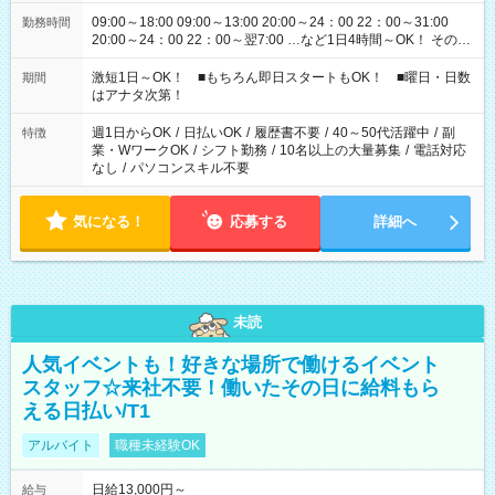
09:00～18:00 09:00～13:00 20:00～24：00 22：00～31:00
勤務時間
20:00～24：00 22：00～翌7:00 …など1日4時間～OK！ その他
シフトもございます！ お気軽にご相談ください！
激短1日～OK！ ■もちろん即日スタートもOK！ ■曜日・日数
期間
はアナタ次第！
週1日からOK
/
日払いOK
/
履歴書不要
/
40～50代活躍中
/
副
特徴
業・WワークOK
/
シフト勤務
/
10名以上の大量募集
/
電話対応
なし
/
パソコンスキル不要
気になる！
応募する
詳細へ
未読
人気イベントも！好きな場所で働けるイベント
スタッフ☆来社不要！働いたその日に給料もら
える日払い/T1
アルバイト
職種未経験OK
日給13,000円～
給与