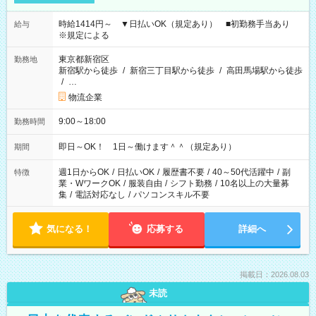
時給1414円～ ▼日払いOK（規定あり） ■初勤務手当あり
給与
※規定による
東京都新宿区
勤務地
新宿駅から徒歩
/
新宿三丁目駅から徒歩
/
高田馬場駅から徒歩
/
…
物流企業
9:00～18:00
勤務時間
即日～OK！ 1日～働けます＾＾（規定あり）
期間
週1日からOK
/
日払いOK
/
履歴書不要
/
40～50代活躍中
/
副
特徴
業・WワークOK
/
服装自由
/
シフト勤務
/
10名以上の大量募
集
/
電話対応なし
/
パソコンスキル不要
気になる！
応募する
詳細へ
掲載日：2026.08.03
未読