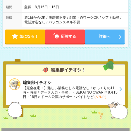
急募！8月15日・16日
期間
週1日からOK
/
履歴書不要
/
副業・WワークOK
/
シフト勤務
/
特徴
電話対応なし
/
パソコンスキル不要
気になる！
応募する
詳細へ
編集部イチオシ
【完全在宅！】難しい業務なし＆電話なし！ゆっくりの11
時～時短＊データ入力・事務、＜SEKAI NO OWARI＊8月15
日・16日＞ドーム公演のサポートバイトなど
(8/7UP!)