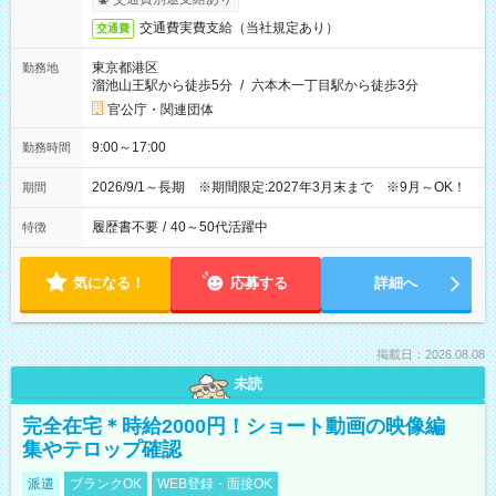
交通費実費支給（当社規定あり）
交通費
東京都港区
勤務地
溜池山王駅から徒歩5分
/
六本木一丁目駅から徒歩3分
官公庁・関連団体
9:00～17:00
勤務時間
2026/9/1～長期 ※期間限定:2027年3月末まで ※9月～OK！
期間
履歴書不要
/
40～50代活躍中
特徴
気になる！
応募する
詳細へ
掲載日：2026.08.08
未読
完全在宅＊時給2000円！ショート動画の映像編
集やテロップ確認
派遣
ブランクOK
WEB登録・面接OK