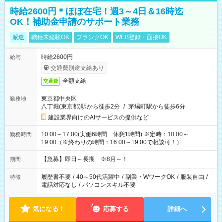
時給2600円＊ほぼ在宅！週3～4日＆16時迄
OK！補助金申請のサポート業務
派遣
職種未経験OK
ブランクOK
WEB登録・面接OK
時給2600円
給与
交通費別途支給あり
全額支給
交通費
東京都中央区
勤務地
八丁堀(東京都)駅から徒歩2分
/
茅場町駅から徒歩6分
建設業界向けのAIサービスの提供など
10:00～17:00(実働6時間 休憩1時間) ※定時：10:00～
勤務時間
19:00（※終わりの時間：16:00～19:00で相談可！）
【急募】即日～長期 ※8月～！
期間
履歴書不要
/
40～50代活躍中
/
副業・WワークOK
/
服装自由
/
特徴
電話対応なし
/
パソコンスキル不要
気になる！
応募する
詳細へ