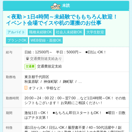
未読
＜夜勤＞1日4時間～未経験でももちろん歓迎！
イベント会場でイスや机の運搬のお仕事
アルバイト
職種未経験OK
社会人未経験OK
大学生歓迎
ブランクOK
WEB登録・面接OK
日給：12500円～ 半日：5000円～ ■日払いOK！
給与
交通費別途支給あり
交通費規定支給
交通費
東京都千代田区
勤務地
秋葉原駅
/
神保町駅
/
麹町駅
/
…
オフィス・学校など
20:00～24：00 22：00～翌7:00 …など1日4時間～OK！ その他
勤務時間
シフトもございます！ お気軽にご相談ください！
激短1日～OK！ ■もちろん即日スタートもOK！ ■曜日・日数
期間
はアナタ次第！
週1日からOK
/
日払いOK
/
履歴書不要
/
40～50代活躍中
/
副
特徴