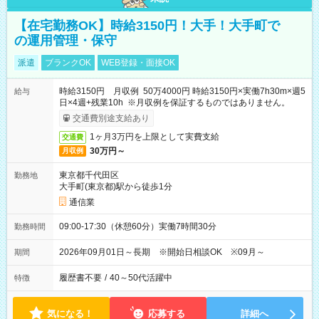
【在宅勤務OK】時給3150円！大手！大手町で
の運用管理・保守
派遣
ブランクOK
WEB登録・面接OK
時給3150円 月収例 50万4000円 時給3150円×実働7h30m×週5
給与
日×4週+残業10h ※月収例を保証するものではありません。
交通費別途支給あり
1ヶ月3万円を上限として実費支給
交通費
30万円～
月収例
東京都千代田区
勤務地
大手町(東京都)駅から徒歩1分
通信業
09:00-17:30（休憩60分）実働7時間30分
勤務時間
2026年09月01日～長期 ※開始日相談OK ※09月～
期間
履歴書不要
/
40～50代活躍中
特徴
気になる！
応募する
詳細へ