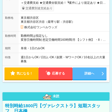
＋交通費支給 ★交通費全額支給！ ┗案件により規定あり ★日払
いOK！（規定あり） ┗働いたその日に現金GET♪ お仕事後はコ
交通費別途支給あり
ンビニATMから 日払い分を引き落とせます！ 【試用期間】試
用期間なし
東京都渋谷区
勤務地
東京都渋谷区渋谷（最寄り駅：渋谷駅）
株式会社ワンベルウッズ
勤務時間は指定なし
勤務時間
変形労働時間制 想定労働時間160時間/月 【シフト例】 ・8：00
～21：00
単発・1日のみOK
期間
週1日からOK / 日払いOK / 副業・WワークOK / 10名以上の大量
特徴
募集
気になる！
応募する
詳細へ
未読
特別時給1800円【ヴァレクストラ】短期スタッ
フ 日本橋