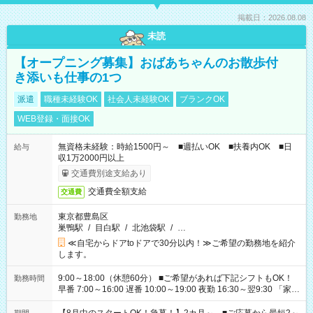
掲載日：2026.08.08
未読
【オープニング募集】おばあちゃんのお散歩付
き添いも仕事の1つ
派遣
職種未経験OK
社会人未経験OK
ブランクOK
WEB登録・面接OK
無資格未経験：時給1500円～ ■週払いOK ■扶養内OK ■日
給与
収1万2000円以上
交通費別途支給あり
交通費全額支給
交通費
東京都豊島区
勤務地
巣鴨駅
/
目白駅
/
北池袋駅
/
…
≪自宅からドアtoドアで30分以内！≫ご希望の勤務地を紹介
します。
9:00～18:00（休憩60分） ■ご希望があれば下記シフトもOK！
勤務時間
早番 7:00～16:00 遅番 10:00～19:00 夜勤 16:30～翌9:30 「家族
と休みを合わせたい」 「余裕を持って夕飯の準備がしたい」
「できれば残業はしたくない」 など、ご希望を教えてください