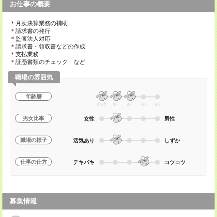
お仕事の概要
＊月次決算業務の補助
＊請求書の発行
＊監査法人対応
＊請求書・領収書などの作成
＊支払業務
＊証憑書類のチェック など
職場の雰囲気
年齢層
20代
30
40
50
60
男女比率
女性
男性
職場の様子
活気あり
しずか
仕事の仕方
テキパキ
コツコツ
募集情報