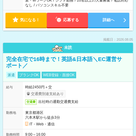
業・WワークOK
/
シフト勤務
/
10名以上の大量募集
/
電話対応
なし
/
パソコンスキル不要
気になる！
応募する
詳細へ
掲載日：2026.08.05
未読
完全在宅で16時まで！英語&日本語＼EC運営サ
ポート／
派遣
ブランクOK
WEB登録・面接OK
時給2450円＋交
給与
交通費別途支給あり
出社時の通勤交通費支給
交通費
東京都港区
勤務地
六本木駅から徒歩3分
IT・Web・通信
9:00～16:00
勤務時間