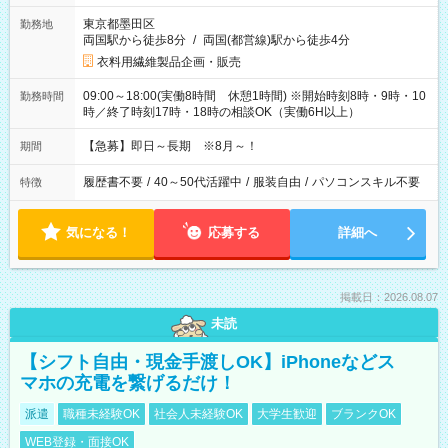
東京都墨田区
勤務地
両国駅から徒歩8分
/
両国(都営線)駅から徒歩4分
衣料用繊維製品企画・販売
09:00～18:00(実働8時間 休憩1時間) ※開始時刻8時・9時・10
勤務時間
時／終了時刻17時・18時の相談OK（実働6H以上）
【急募】即日～長期 ※8月～！
期間
履歴書不要
/
40～50代活躍中
/
服装自由
/
パソコンスキル不要
特徴
気になる！
応募する
詳細へ
掲載日：2026.08.07
未読
【シフト自由・現金手渡しOK】iPhoneなどス
マホの充電を繋げるだけ！
派遣
職種未経験OK
社会人未経験OK
大学生歓迎
ブランクOK
WEB登録・面接OK