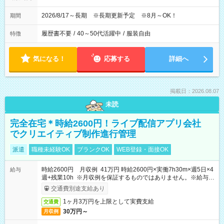
2026/8/17～長期 ※長期更新予定 ※8月～OK！
期間
履歴書不要
/
40～50代活躍中
/
服装自由
特徴
気になる！
応募する
詳細へ
掲載日：2026.08.07
未読
完全在宅＊時給2600円！ライブ配信アプリ会社
でクリエイティブ制作進行管理
派遣
職種未経験OK
ブランクOK
WEB登録・面接OK
時給2600円 月収例 41万円 時給2600円×実働7h30m×週5日×4
給与
週+残業10h ※月収例を保証するものではありません。※給与即
受取りサービス利用可（利用条件有）
交通費別途支給あり
1ヶ月3万円を上限として実費支給
交通費
30万円～
月収例