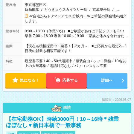
東京都墨田区
勤務地
錦糸町駅
/
とうきょうスカイツリー駅
/
京成曳舟駅
/
…
≪自宅からドアtoドアで30分以内！≫ご希望の勤務地を紹介
します。
9:00～18:00（休憩60分） ■ご希望があれば下記シフトもOK！
勤務時間
早番 7:00～16:00 遅番 10:00～19:00 「家族と休みを合わせた
い」 「余裕を持って夕飯の準備がしたい」 「できれば残業はし
たくない」 など、ご希望を教えてくださいね。 ※Wワーク希望
【現在も積極採用中！急募！】2カ月～ ■ご応募から最短2～3
期間
の方へ 今ご覧のお仕事で希望する勤務時間と、もう1つのお仕事
日後の就業も相談可能です！
の勤務時間。 合計で週40時間を超える場合は応募できません。
履歴書不要
/
40～50代活躍中
/
服装自由
/
シフト勤務
/
10名以
特徴
上の大量募集
/
電話対応なし
/
パソコンスキル不要
気になる！
応募する
詳細へ
掲載日：2026.08.07
未読
【在宅勤務OK】時給3000円！10～16時＊残業
ほぼなし▼新日本橋で一般事務