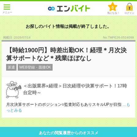
0
メニュー
気になる！
ログイン
お探しのバイト情報は掲載が終了しました。
掲載日 :2026
/
07
/
14
No.TMPE26-0524098
【時給1900円】時差出勤OK！経理＊月次決
算サポートなど＊残業ほぼなし
派遣
WEB登録・面接OK
＜出版業界×経理＞日次経理や決算サポート！17時
台定時～
月次決算サポートのポジション○監査対応もありスキルUPが目指
...も
っとみる
あなたの閲覧履歴からのオススメ