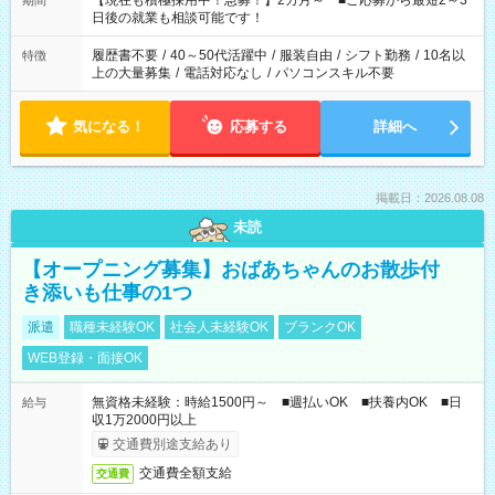
【現在も積極採用中！急募！】2カ月～ ■ご応募から最短2～3
期間
の方へ 今ご覧のお仕事で希望する勤務時間と、もう1つのお仕事
日後の就業も相談可能です！
の勤務時間。 合計で週40時間を超える場合は応募できません。
履歴書不要
/
40～50代活躍中
/
服装自由
/
シフト勤務
/
10名以
特徴
上の大量募集
/
電話対応なし
/
パソコンスキル不要
気になる！
応募する
詳細へ
掲載日：2026.08.08
未読
【オープニング募集】おばあちゃんのお散歩付
き添いも仕事の1つ
派遣
職種未経験OK
社会人未経験OK
ブランクOK
WEB登録・面接OK
無資格未経験：時給1500円～ ■週払いOK ■扶養内OK ■日
給与
収1万2000円以上
交通費別途支給あり
交通費全額支給
交通費