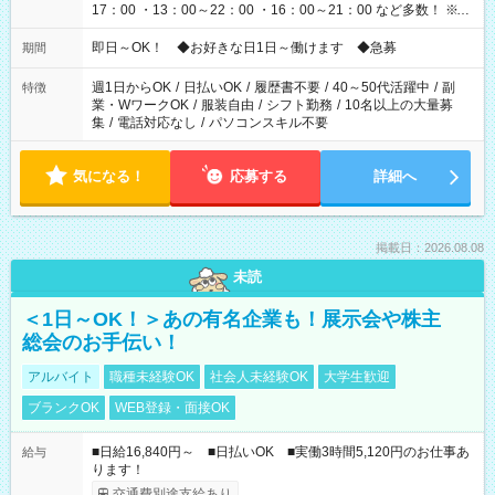
17：00 ・13：00～22：00 ・16：00～21：00 など多数！ ※お
仕事により勤務時間が異なります
即日～OK！ ◆お好きな日1日～働けます ◆急募
期間
週1日からOK
/
日払いOK
/
履歴書不要
/
40～50代活躍中
/
副
特徴
業・WワークOK
/
服装自由
/
シフト勤務
/
10名以上の大量募
集
/
電話対応なし
/
パソコンスキル不要
気になる！
応募する
詳細へ
掲載日：2026.08.08
未読
＜1日～OK！＞あの有名企業も！展示会や株主
総会のお手伝い！
アルバイト
職種未経験OK
社会人未経験OK
大学生歓迎
ブランクOK
WEB登録・面接OK
■日給16,840円～ ■日払いOK ■実働3時間5,120円のお仕事あ
給与
ります！
交通費別途支給あり