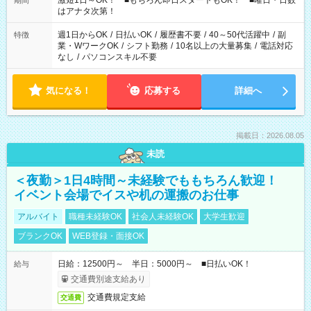
激短1日～OK！ ■もちろん即日スタートもOK！ ■曜日・日数
期間
はアナタ次第！
週1日からOK
/
日払いOK
/
履歴書不要
/
40～50代活躍中
/
副
特徴
業・WワークOK
/
シフト勤務
/
10名以上の大量募集
/
電話対応
なし
/
パソコンスキル不要
気になる！
応募する
詳細へ
掲載日：2026.08.05
未読
＜夜勤＞1日4時間～未経験でももちろん歓迎！
イベント会場でイスや机の運搬のお仕事
アルバイト
職種未経験OK
社会人未経験OK
大学生歓迎
ブランクOK
WEB登録・面接OK
日給：12500円～ 半日：5000円～ ■日払いOK！
給与
交通費別途支給あり
交通費規定支給
交通費