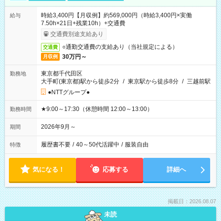
時給3,400円【月収例】約569,000円（時給3,400円×実働
給与
7.50h×21日+残業10h）+交通費
交通費別途支給あり
○通勤交通費の支給あり（当社規定による）
交通費
30万円～
月収例
東京都千代田区
勤務地
大手町(東京都)駅から徒歩2分
/
東京駅から徒歩8分
/
三越前駅
●NTTグループ●
★9:00～17:30（休憩時間 12:00～13:00）
勤務時間
2026年9月～
期間
履歴書不要
/
40～50代活躍中
/
服装自由
特徴
気になる！
応募する
詳細へ
掲載日：2026.08.07
未読