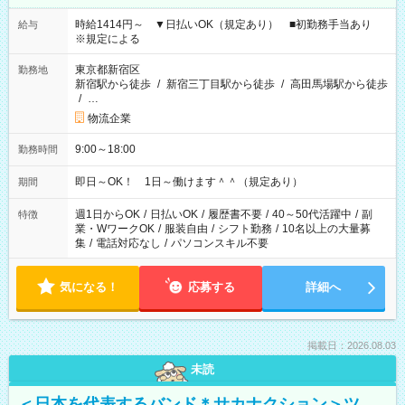
時給1414円～ ▼日払いOK（規定あり） ■初勤務手当あり
給与
※規定による
東京都新宿区
勤務地
新宿駅から徒歩
/
新宿三丁目駅から徒歩
/
高田馬場駅から徒歩
/
…
物流企業
9:00～18:00
勤務時間
即日～OK！ 1日～働けます＾＾（規定あり）
期間
週1日からOK
/
日払いOK
/
履歴書不要
/
40～50代活躍中
/
副
特徴
業・WワークOK
/
服装自由
/
シフト勤務
/
10名以上の大量募
集
/
電話対応なし
/
パソコンスキル不要
気になる！
応募する
詳細へ
掲載日：2026.08.03
未読
＜日本を代表するバンド＊サカナクション＞ツ