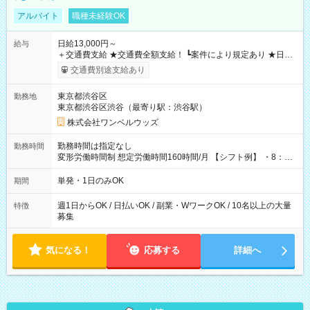
アルバイト
職種未経験OK
日給13,000円～
給与
＋交通費支給 ★交通費全額支給！ ┗案件により規定あり ★日払
いOK！（規定あり） ┗働いたその日に現金GET♪ お仕事後はコ
交通費別途支給あり
ンビニATMから 日払い分を引き落とせます！ 【試用期間】試
用期間なし
東京都渋谷区
勤務地
東京都渋谷区渋谷（最寄り駅：渋谷駅）
株式会社ワンベルウッズ
勤務時間は指定なし
勤務時間
変形労働時間制 想定労働時間160時間/月 【シフト例】 ・8：00
～21：00
単発・1日のみOK
期間
週1日からOK / 日払いOK / 副業・WワークOK / 10名以上の大量
特徴
募集
気になる！
応募する
詳細へ