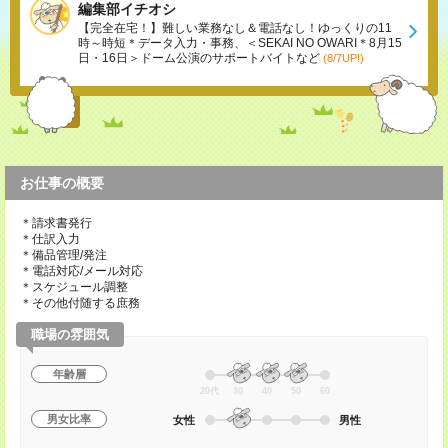
編集部イチオシ
【完全在宅！】難しい業務なし＆電話なし！ゆっくりの11
時～時短＊データ入力・事務、＜SEKAI NO OWARI＊8月15
日・16日＞ドーム公演のサポートバイトなど
(8/7UP!)
お仕事の概要
＊請求書発行
＊仕訳入力
＊備品管理/発注
＊電話対応/メール対応
＊スケジュール調整
＊その他付随する庶務
職場の雰囲気
年齢層
20代
30
40
50
60
男女比率
女性
男性