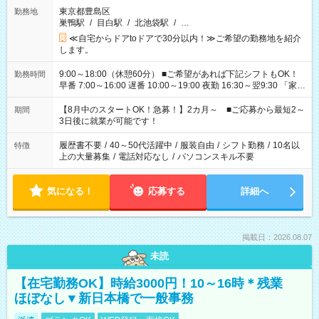
東京都豊島区
勤務地
巣鴨駅
/
目白駅
/
北池袋駅
/
…
≪自宅からドアtoドアで30分以内！≫ご希望の勤務地を紹介
します。
9:00～18:00（休憩60分） ■ご希望があれば下記シフトもOK！
勤務時間
早番 7:00～16:00 遅番 10:00～19:00 夜勤 16:30～翌9:30 「家族
と休みを合わせたい」 「余裕を持って夕飯の準備がしたい」
「できれば残業はしたくない」 など、ご希望を教えてください
【8月中のスタートOK！急募！】2カ月～ ■ご応募から最短2～
期間
ね。 ※Wワーク希望の方へ 今ご覧のお仕事で希望する勤務時間
3日後に就業が可能です！
と、もう1つのお仕事の勤務時間。 合計で週40時間を超える場
合は応募できません。
履歴書不要
/
40～50代活躍中
/
服装自由
/
シフト勤務
/
10名以
特徴
上の大量募集
/
電話対応なし
/
パソコンスキル不要
気になる！
応募する
詳細へ
掲載日：2026.08.07
未読
【在宅勤務OK】時給3000円！10～16時＊残業
ほぼなし▼新日本橋で一般事務