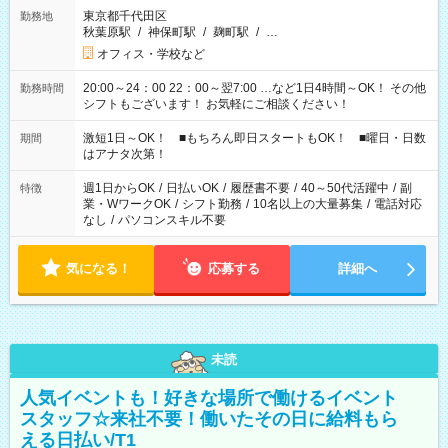
東京都千代田区
勤務地
秋葉原駅
/
神保町駅
/
麹町駅
/
…
オフィス・学校など
20:00～24：00 22：00～翌7:00 …など1日4時間～OK！ その他
勤務時間
シフトもございます！ お気軽にご相談ください！
激短1日～OK！ ■もちろん即日スタートもOK！ ■曜日・日数
期間
はアナタ次第！
週1日からOK
/
日払いOK
/
履歴書不要
/
40～50代活躍中
/
副
特徴
業・WワークOK
/
シフト勤務
/
10名以上の大量募集
/
電話対応
なし
/
パソコンスキル不要
気になる！
応募する
詳細へ
未読
人気イベントも！好きな場所で働けるイベント
スタッフ☆来社不要！働いたその日に給料もら
える日払い/T1