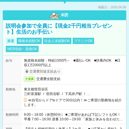
掲載日：2026.08.08
未読
説明会参加で全員に【現金2千円相当プレゼン
ト】生活のお手伝い
派遣
職種未経験OK
社会人未経験OK
ブランクOK
WEB登録・面接OK
無資格未経験：時給1500円～ ■週払いOK ■扶養内OK ■日
給与
収1万2000円以上
交通費別途支給あり
交通費全額支給
交通費
東京都世田谷区
勤務地
三軒茶屋駅
/
世田谷駅
/
下高井戸駅
/
…
≪自宅からドアtoドアで30分以内！≫ご希望の勤務地を紹介
します。
9:00～18:00（休憩60分） ■ご希望があれば下記シフトもOK！
勤務時間
早番 7:00～16:00 遅番 10:00～19:00 「家族と休みを合わせた
い」 「余裕を持って夕飯の準備がしたい」 「できれば残業はし
たくない」 など、ご希望を教えてくださいね。 ※Wワーク希望