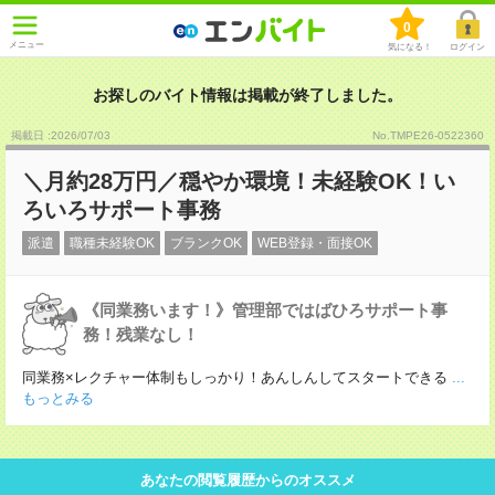
0
メニュー
気になる！
ログイン
お探しのバイト情報は掲載が終了しました。
掲載日 :2026
/
07
/
03
No.TMPE26-0522360
＼月約28万円／穏やか環境！未経験OK！い
ろいろサポート事務
派遣
職種未経験OK
ブランクOK
WEB登録・面接OK
《同業務います！》管理部ではばひろサポート事
務！残業なし！
同業務×レクチャー体制もしっかり！あんしんしてスタートできる
...
もっとみる
あなたの閲覧履歴からのオススメ