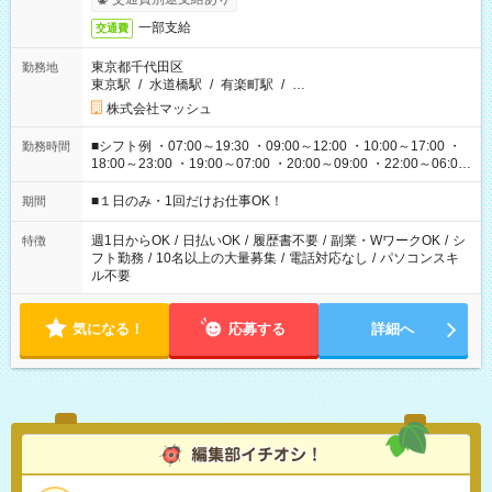
一部支給
交通費
東京都千代田区
勤務地
東京駅
/
水道橋駅
/
有楽町駅
/
…
株式会社マッシュ
■シフト例 ・07:00～19:30 ・09:00～12:00 ・10:00～17:00 ・
勤務時間
18:00～23:00 ・19:00～07:00 ・20:00～09:00 ・22:00～06:00
etc ★最短で3時間で5,120円のお仕事から 15時間で2万円近く稼
げるお仕事も！ ご希望のお時間に合わせてご紹介！ ※シフトは
■１日のみ・1回だけお仕事OK！
期間
現場によって異なります。 ※勿論、休憩時間はあるのでご安心
ください！
週1日からOK
/
日払いOK
/
履歴書不要
/
副業・WワークOK
/
シ
特徴
フト勤務
/
10名以上の大量募集
/
電話対応なし
/
パソコンスキ
ル不要
気になる！
応募する
詳細へ