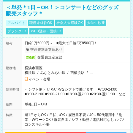
＜単発＊1日～OK！＞コンサートなどのグッズ
販売スタッフ＊
アルバイト
職種未経験OK
社会人未経験OK
大学生歓迎
ブランクOK
WEB登録・面接OK
日給1万5000円～ ■最大で日給2万8500円！
給与
交通費別途支給あり
交通費規定支給
交通費
横浜市西区
勤務地
横浜駅
/
みなとみらい駅
/
西横浜駅
/
…
イベント会場
＜シフト例＞ いろいろなシフトで働けます！ ■7:00-24:00
勤務時間
■8:00-21:00 ■9:00-21:00 ■18:00-翌7:00 ■20:30-翌11:00 など
単発1日～OK!
期間
週1日からOK
/
日払いOK
/
履歴書不要
/
40～50代活躍中
/
副
特徴
業・WワークOK
/
服装自由
/
シフト勤務
/
電話対応なし
/
パソ
コンスキル不要