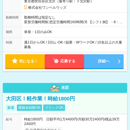
東京都世田谷区北沢（最寄り駅：下北沢駅）
株式会社ワンベルウッズ
勤務時間は指定なし
勤務時間
変形労働時間制 想定労働時間160時間/月 【シフト例】 ・8：00
～21：00
単発・1日のみOK
期間
週1日からOK / 日払いOK / 副業・WワークOK / 10名以上の大量
特徴
募集
気になる！
応募する
詳細へ
未読
大田区！軽作業！時給1800円
派遣
職種未経験OK
ブランクOK
時給1800円 日額平均1万4400円/月額30万2400円/残込39万
給与
2400円