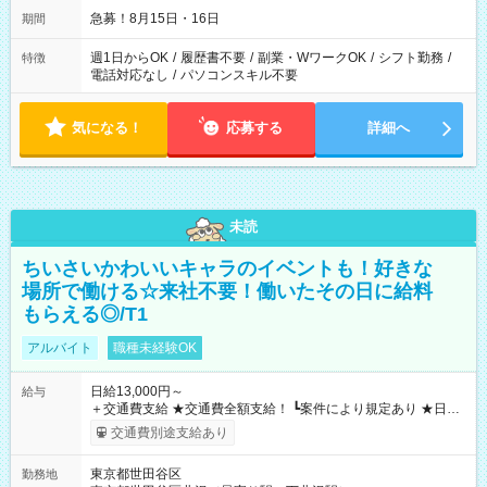
急募！8月15日・16日
期間
週1日からOK
/
履歴書不要
/
副業・WワークOK
/
シフト勤務
/
特徴
電話対応なし
/
パソコンスキル不要
気になる！
応募する
詳細へ
未読
ちいさいかわいいキャラのイベントも！好きな
場所で働ける☆来社不要！働いたその日に給料
もらえる◎/T1
アルバイト
職種未経験OK
日給13,000円～
給与
＋交通費支給 ★交通費全額支給！ ┗案件により規定あり ★日払
いOK！（規定あり） ┗働いたその日に現金GET♪ お仕事後はコ
交通費別途支給あり
ンビニATMから 日払い分を引き落とせます！ 【試用期間】試
用期間なし
東京都世田谷区
勤務地