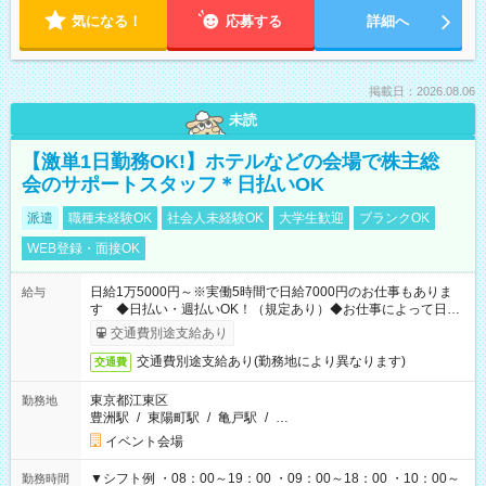
気になる！
応募する
詳細へ
掲載日：2026.08.06
未読
【激単1日勤務OK!】ホテルなどの会場で株主総
会のサポートスタッフ＊日払いOK
派遣
職種未経験OK
社会人未経験OK
大学生歓迎
ブランクOK
WEB登録・面接OK
日給1万5000円～※実働5時間で日給7000円のお仕事もありま
給与
す ◆日払い・週払いOK！（規定あり）◆お仕事によって日給
も異なります
交通費別途支給あり
交通費別途支給あり(勤務地により異なります)
交通費
東京都江東区
勤務地
豊洲駅
/
東陽町駅
/
亀戸駅
/
…
イベント会場
▼シフト例 ・08：00～19：00 ・09：00～18：00 ・10：00～
勤務時間