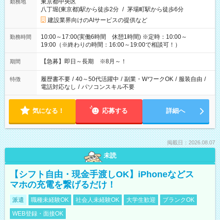
東京都中央区
勤務地
八丁堀(東京都)駅から徒歩2分
/
茅場町駅から徒歩6分
建設業界向けのAIサービスの提供など
10:00～17:00(実働6時間 休憩1時間) ※定時：10:00～
勤務時間
19:00（※終わりの時間：16:00～19:00で相談可！）
【急募】即日～長期 ※8月～！
期間
履歴書不要
/
40～50代活躍中
/
副業・WワークOK
/
服装自由
/
特徴
電話対応なし
/
パソコンスキル不要
気になる！
応募する
詳細へ
掲載日：2026.08.07
未読
【シフト自由・現金手渡しOK】iPhoneなどス
マホの充電を繋げるだけ！
派遣
職種未経験OK
社会人未経験OK
大学生歓迎
ブランクOK
WEB登録・面接OK