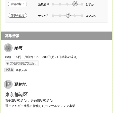
職場の様子
活気あり
しずか
仕事の仕方
テキパキ
コツコツ
募集情報
給与
時給1900円 月収例：279,300円(月21日就業の場合)
交通費別途支給あり
全額支給
交通費
勤務地
東京都港区
表参道駅徒歩7分、外苑前駅徒歩7分
エネルギー業界に特化したコンサルティング事業