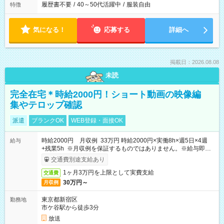
履歴書不要
/
40～50代活躍中
/
服装自由
特徴
気になる！
応募する
詳細へ
掲載日：2026.08.08
未読
完全在宅＊時給2000円！ショート動画の映像編
集やテロップ確認
派遣
ブランクOK
WEB登録・面接OK
時給2000円 月収例 33万円 時給2000円×実働8h×週5日×4週
給与
+残業5h ※月収例を保証するものではありません。※給与即受
取りサービス利用可（利用条件有）
交通費別途支給あり
1ヶ月3万円を上限として実費支給
交通費
30万円～
月収例
東京都新宿区
勤務地
市ケ谷駅から徒歩3分
放送