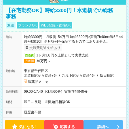
【在宅勤務OK】時給3300円！水道橋での総務
事務
派遣
ブランクOK
WEB登録・面接OK
時給3300円 月収例 54万円 時給3300円×実働7h40m×週5日×4
給与
週+残業10h ※月収例を保証するものではありません。
交通費別途支給あり
1ヶ月3万円を上限として実費支給
交通費
30万円～
月収例
東京都千代田区
勤務地
水道橋駅から徒歩7分
/
九段下駅から徒歩4分
/
飯田橋駅
医薬品メ－カ－
09:00-17:40（休憩60分）実働7時間40分
勤務時間
即日～長期 ※開始日相談OK
期間
履歴書不要
特徴
気になる！
応募する
詳細へ