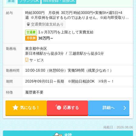
派遣
ブランクOK
WEB登録・面接OK
時給3000円 月収例 30万円 時給3000円×実働5h×週5日×4
給与
週 ※月収例を保証するものではありません。※給与即受取りサ
ービス利用可（利用条件有）
交通費別途支給あり
1ヶ月3万円を上限として実費支給
交通費
30万円～
月収例
東京都中央区
勤務地
新日本橋駅から徒歩3分
/
三越前駅から徒歩1分
サ－ビス
10:00-16:00（休憩60分）実働5時間（残業少なめ！）
勤務時間
2026年09月01日～長期 ※開始日相談OK ※9月～！
期間
履歴書不要
特徴
気になる！
応募する
詳細へ
掲載日：2026.08.06
未読