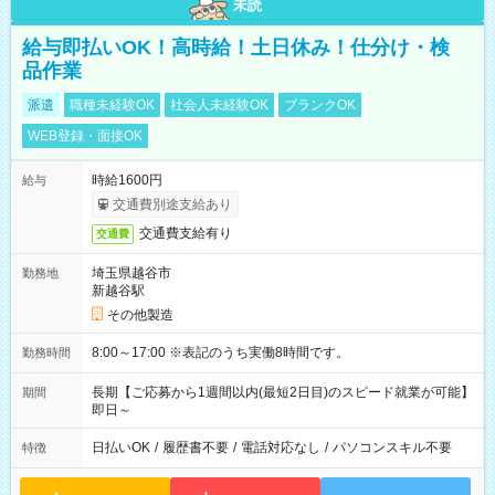
未読
給与即払いOK！高時給！土日休み！仕分け・検
品作業
派遣
職種未経験OK
社会人未経験OK
ブランクOK
WEB登録・面接OK
時給1600円
給与
交通費別途支給あり
交通費支給有り
交通費
埼玉県越谷市
勤務地
新越谷駅
その他製造
8:00～17:00 ※表記のうち実働8時間です。
勤務時間
長期【ご応募から1週間以内(最短2日目)のスピード就業が可能】
期間
即日～
日払いOK
/
履歴書不要
/
電話対応なし
/
パソコンスキル不要
特徴