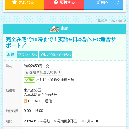
気になる！
応募する
詳細へ
掲載日：2026.08.05
未読
完全在宅で16時まで！英語&日本語＼EC運営サ
ポート／
派遣
ブランクOK
WEB登録・面接OK
時給2450円＋交
給与
交通費別途支給あり
出社時の通勤交通費支給
交通費
東京都港区
勤務地
六本木駅から徒歩3分
IT・Web・通信
9:00～16:00
勤務時間
2026/8/17～長期 ※長期更新予定 ※8月～OK！
期間