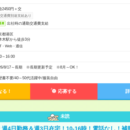
給2450円＋交
交通費別途支給あり
出社時の通勤交通費支給
通費
京都港区
本木駅から徒歩3分
IT・Web・通信
00～16:00
026/8/17～長期 ※長期更新予定 ※8月～OK！
歴書不要
/
40～50代活躍中
/
服装自由
なる！
応募する
詳
未読
円＊週4日勤務＆週3日在宅！10-16時！電話なし！