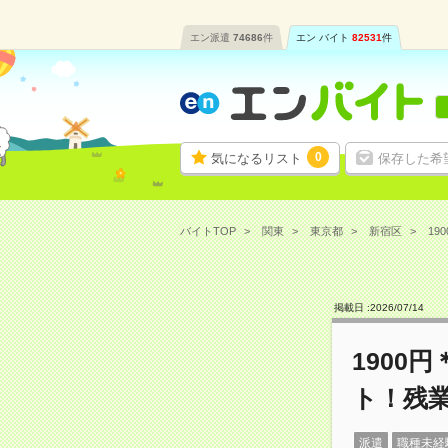
エン派遣
74686
件
エン バイト
82531
件
0
気になるリスト
保存した希
バイトTOP
関東
東京都
新宿区
19
掲載日 :
2026
/
07
/
14
1900
ト！残
派遣
職種未経