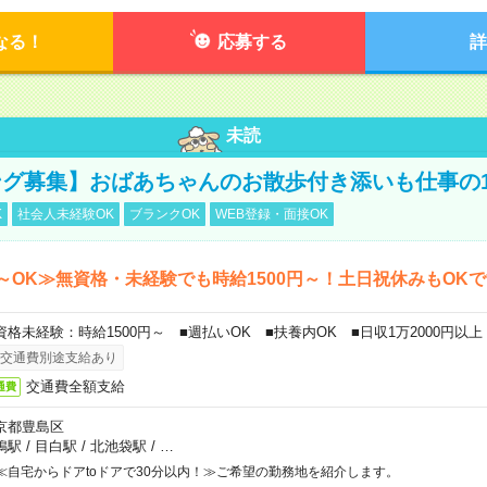
なる！
応募する
詳
未読
グ募集】おばあちゃんのお散歩付き添いも仕事の
K
社会人未経験OK
ブランクOK
WEB登録・面接OK
～OK≫無資格・未経験でも時給1500円～！土日祝休みもOK
資格未経験：時給1500円～ ■週払いOK ■扶養内OK ■日収1万2000円以上
交通費別途支給あり
交通費全額支給
通費
京都豊島区
鴨駅
/
目白駅
/
北池袋駅
/
…
≪自宅からドアtoドアで30分以内！≫ご希望の勤務地を紹介します。