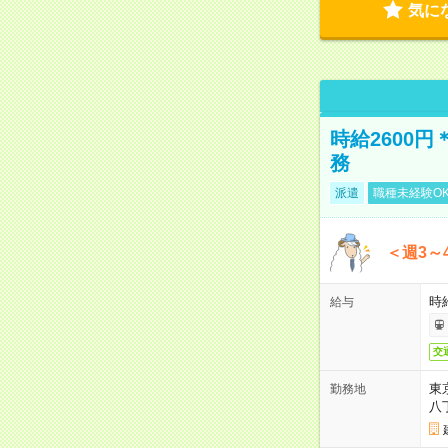
気に
時給2600
務
派遣
職種未経験O
＜週3～
時給
給与
交
東
勤務地
八