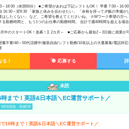
00～18:00（休憩60分） ■ご希望があれば下記シフトもOK！ 早番 7:00～16:00 遅
勤 16:30～翌9:30 「家族と休みを合わせたい」 「余裕を持って夕飯の準備
業はしたくない」 など、ご希望を教えてくださいね。 ※Wワーク希望の方へ
する勤務時間と、もう1つのお仕事の勤務時間。 合計で週40時間を超える場
8月中のスタートOK！急募！】2カ月～ ■ご応募から最短2～3日後に就業が
歴書不要
/
40～50代活躍中
/
服装自由
/
シフト勤務
/
10名以上の大量募集
/
電話対応
要
なる！
応募する
詳
未読
6時まで！英語&日本語＼EC運営サポート／
WEB登録・面接OK
で16時まで！英語&日本語＼EC運営サポート／