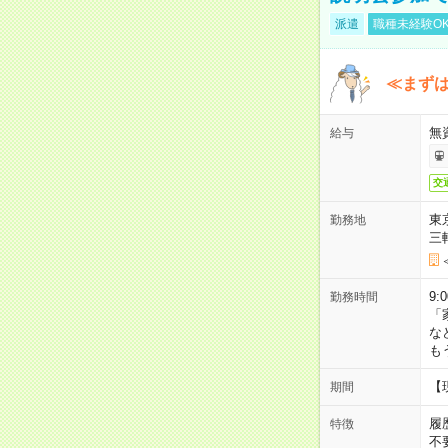
派遣
職種未経験O
≪まずは
無
給与
交
東
勤務地
三
9:
勤務時間
「
な
も
【
期間
履
特徴
不