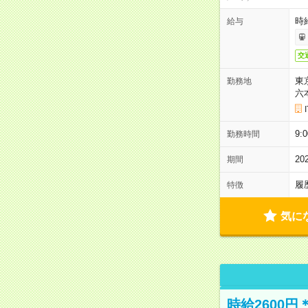
時
給与
交
東
勤務地
六
9:
勤務時間
2
期間
履
特徴
気に
時給2600