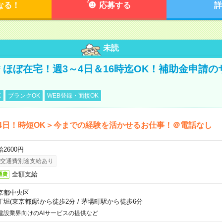
なる！
応募する
詳
未読
円＊ほぼ在宅！週3～4日＆16時迄OK！補助金申請
K
ブランクOK
WEB登録・面接OK
4日！時短OK＞今までの経験を活かせるお仕事！＠電話なし
2600円
交通費別途支給あり
全額支給
通費
京都中央区
丁堀(東京都)駅から徒歩2分
/
茅場町駅から徒歩6分
建設業界向けのAIサービスの提供など