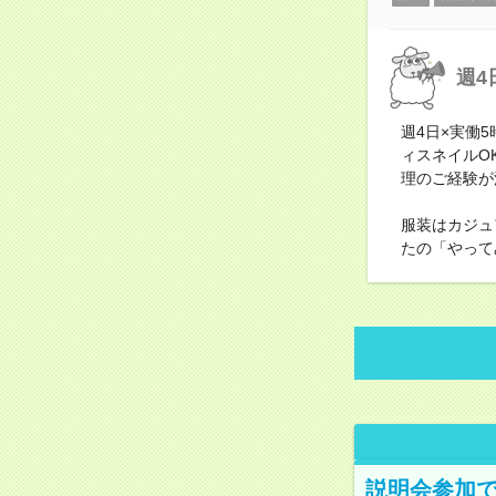
週4
週4日×実働
ィスネイルO
理のご経験が
服装はカジュ
たの「やって
説明会参加で