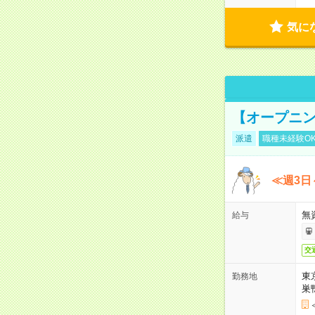
気に
【オープニン
派遣
職種未経験O
≪週3日
無
給与
交
東
勤務地
巣