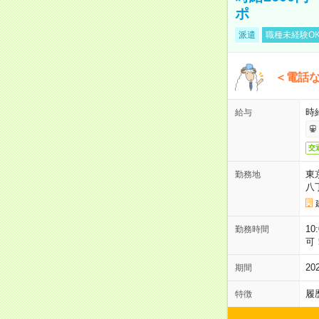
ポ
派遣
職種未経験O
＜電話
時給
給与
交
東
勤務地
八
10
勤務時間
可
2
期間
履
特徴