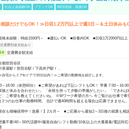
K
社会人未経験OK
ブランクOK
WEB登録・面接OK
相談だけでもOK！≫日収1.2万円以上で週3日～＆土日休みも
資格未経験：時給1500円～ ■週払いOK ■扶養内OK ■日収1万2000円以上
交通費別途支給あり
交通費全額支給
通費
京都世田谷区
軒茶屋駅
/
世田谷駅
/
下高井戸駅
/
…
≪自宅からドアtoドアで30分以内！≫ご希望の勤務地を紹介します。
00～18:00（休憩60分） ■ご希望があれば下記シフトもOK！ 早番 7:00～16:00 遅
家族と休みを合わせたい」 「余裕を持って夕飯の準備がしたい」 「できれば
ど、ご希望を教えてくださいね。 ※Wワーク希望の方へ 今ご覧のお仕事で希
う1つのお仕事の勤務時間。 合計で週40時間を超える場合は応募できません。
現在も積極採用中！急募！】2カ月～ ■ご応募から最短2～3日後の就業も相
歴書不要
/
40～50代活躍中
/
服装自由
/
シフト勤務
/
10名以上の大量募集
/
電話対応
要