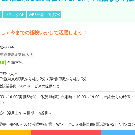
K
ブランクOK
WEB登録・面接OK
なし＞今までの経験いかして活躍しよう！
2600円
交通費別途支給あり
全額支給
通費
京都中央区
丁堀(東京都)駅から徒歩2分
/
茅場町駅から徒歩6分
建設業界向けのAIサービスの提供など
:00～16:00(実働5時間 休憩1時間) ※定時：10:00～19:00（※終わりの時間：1
！）
026年09月上旬～長期 ※9月～！
歴書不要
/
40～50代活躍中
/
副業・WワークOK
/
服装自由
/
電話対応なし
/
パソコ