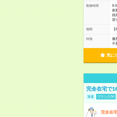
9:
勤務時間
夜
残
望
【
期間
履
特徴
不
気に
完全在宅で1
派遣
ブランクOK
完全在宅