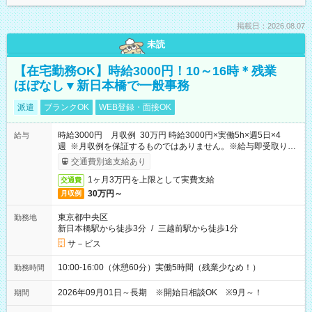
掲載日：2026.08.07
未読
【在宅勤務OK】時給3000円！10～16時＊残業
ほぼなし▼新日本橋で一般事務
派遣
ブランクOK
WEB登録・面接OK
時給3000円 月収例 30万円 時給3000円×実働5h×週5日×4
給与
週 ※月収例を保証するものではありません。※給与即受取りサ
ービス利用可（利用条件有）
交通費別途支給あり
1ヶ月3万円を上限として実費支給
交通費
30万円～
月収例
東京都中央区
勤務地
新日本橋駅から徒歩3分
/
三越前駅から徒歩1分
サ－ビス
10:00-16:00（休憩60分）実働5時間（残業少なめ！）
勤務時間
2026年09月01日～長期 ※開始日相談OK ※9月～！
期間