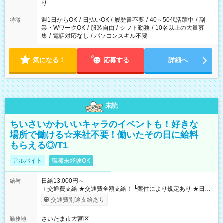
り
週1日からOK
/
日払いOK
/
履歴書不要
/
40～50代活躍中
/
副
特徴
業・WワークOK
/
服装自由
/
シフト勤務
/
10名以上の大量募
集
/
電話対応なし
/
パソコンスキル不要
気になる！
応募する
詳細へ
未読
ちいさいかわいいキャラのイベントも！好きな
場所で働ける☆来社不要！働いたその日に給料
もらえる◎/T1
アルバイト
職種未経験OK
日給13,000円～
給与
＋交通費支給 ★交通費全額支給！ ┗案件により規定あり ★日払
いOK！（規定あり） ┗働いたその日に現金GET♪ お仕事後はコ
交通費別途支給あり
ンビニATMから 日払い分を引き落とせます！ 【試用期間】試
用期間なし
さいたま市大宮区
勤務地