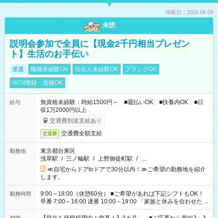
掲載日：2026.08.09
未読
説明会参加で全員に【現金2千円相当プレゼン
ト】生活のお手伝い
派遣
職種未経験OK
社会人未経験OK
ブランクOK
WEB登録・面接OK
無資格未経験：時給1500円～ ■週払いOK ■扶養内OK ■日
給与
収1万2000円以上
交通費別途支給あり
交通費全額支給
交通費
東京都台東区
勤務地
浅草駅
/
三ノ輪駅
/
上野御徒町駅
/
…
≪自宅からドアtoドアで30分以内！≫ご希望の勤務地を紹介
します。
9:00～18:00（休憩60分） ■ご希望があれば下記シフトもOK！
勤務時間
早番 7:00～16:00 遅番 10:00～19:00 「家族と休みを合わせた
い」 「余裕を持って夕飯の準備がしたい」 「できれば残業はし
たくない」 など、ご希望を教えてくださいね。 ※Wワーク希望