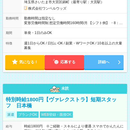
埼玉県さいたま市大宮区錦町（最寄り駅：大宮駅）
株式会社ワンベルウッズ
勤務時間は指定なし
勤務時間
変形労働時間制 想定労働時間160時間/月 【シフト例】 ・8：00
～21：00
単発・1日のみOK
期間
週1日からOK / 日払いOK / 副業・WワークOK / 10名以上の大量
特徴
募集
気になる！
応募する
詳細へ
未読
特別時給1800円【ヴァレクストラ】短期スタッ
フ 日本橋
派遣
ブランクOK
WEB登録・面接OK
時給1800円 ※ご経験・スキルにより優遇 スマホでかんたんに
給与