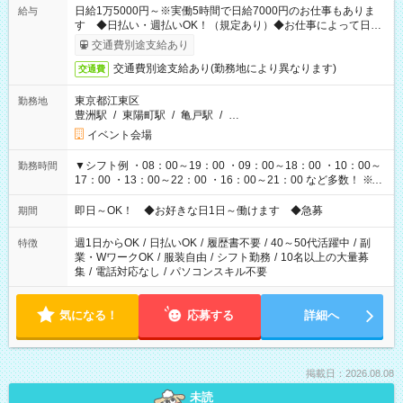
日給1万5000円～※実働5時間で日給7000円のお仕事もありま
給与
す ◆日払い・週払いOK！（規定あり）◆お仕事によって日給
も異なります
交通費別途支給あり
交通費別途支給あり(勤務地により異なります)
交通費
東京都江東区
勤務地
豊洲駅
/
東陽町駅
/
亀戸駅
/
…
イベント会場
▼シフト例 ・08：00～19：00 ・09：00～18：00 ・10：00～
勤務時間
17：00 ・13：00～22：00 ・16：00～21：00 など多数！ ※お
仕事により勤務時間が異なります
即日～OK！ ◆お好きな日1日～働けます ◆急募
期間
週1日からOK
/
日払いOK
/
履歴書不要
/
40～50代活躍中
/
副
特徴
業・WワークOK
/
服装自由
/
シフト勤務
/
10名以上の大量募
集
/
電話対応なし
/
パソコンスキル不要
気になる！
応募する
詳細へ
掲載日：2026.08.08
未読