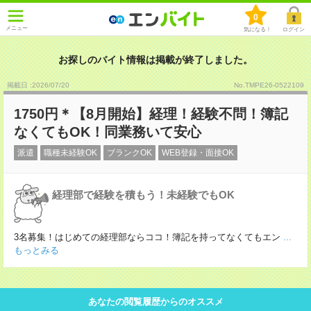
0
メニュー
気になる！
ログイン
お探しのバイト情報は掲載が終了しました。
掲載日 :2026
/
07
/
20
No.TMPE26-0522109
1750円＊【8月開始】経理！経験不問！簿記
なくてもOK！同業務いて安心
派遣
職種未経験OK
ブランクOK
WEB登録・面接OK
経理部で経験を積もう！未経験でもOK
3名募集！はじめての経理部ならココ！簿記を持ってなくてもエン
...
もっとみる
あなたの閲覧履歴からのオススメ