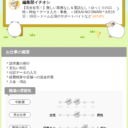
編集部イチオシ
【完全在宅！】難しい業務なし＆電話なし！ゆっくりの11
時～時短＊データ入力・事務、＜SEKAI NO OWARI＊8月15
日・16日＞ドーム公演のサポートバイトなど
(8/7UP!)
お仕事の概要
＊請求書の発行
＊支払い対応
＊仕訳データの入力
＊経費精算や店舗への送金作業
＊入金・消込
職場の雰囲気
年齢層
20代
30
40
50
60
男女比率
女性
男性
職場の様子
活気あり
しずか