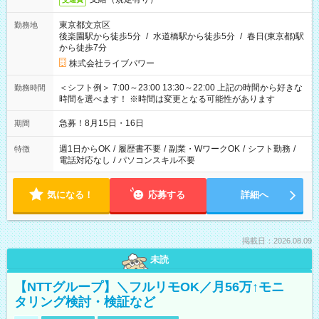
東京都文京区
勤務地
後楽園駅から徒歩5分
/
水道橋駅から徒歩5分
/
春日(東京都)駅
から徒歩7分
株式会社ライブパワー
＜シフト例＞ 7:00～23:00 13:30～22:00 上記の時間から好きな
勤務時間
時間を選べます！ ※時間は変更となる可能性があります
急募！8月15日・16日
期間
週1日からOK
/
履歴書不要
/
副業・WワークOK
/
シフト勤務
/
特徴
電話対応なし
/
パソコンスキル不要
気になる！
応募する
詳細へ
掲載日：2026.08.09
未読
【NTTグループ】＼フルリモOK／月56万↑モニ
タリング検討・検証など