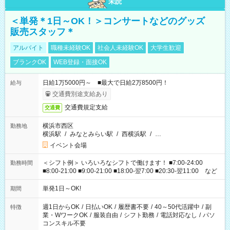
未読
＜単発＊1日～OK！＞コンサートなどのグッズ
販売スタッフ＊
アルバイト
職種未経験OK
社会人未経験OK
大学生歓迎
ブランクOK
WEB登録・面接OK
日給1万5000円～ ■最大で日給2万8500円！
給与
交通費別途支給あり
交通費規定支給
交通費
横浜市西区
勤務地
横浜駅
/
みなとみらい駅
/
西横浜駅
/
…
イベント会場
＜シフト例＞ いろいろなシフトで働けます！ ■7:00-24:00
勤務時間
■8:00-21:00 ■9:00-21:00 ■18:00-翌7:00 ■20:30-翌11:00 など
単発1日～OK!
期間
週1日からOK
/
日払いOK
/
履歴書不要
/
40～50代活躍中
/
副
特徴
業・WワークOK
/
服装自由
/
シフト勤務
/
電話対応なし
/
パソ
コンスキル不要