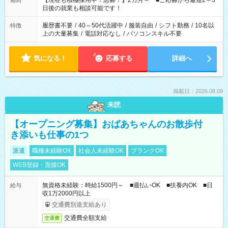
【現在も積極採用中！急募！】2カ月～ ■ご応募から最短2～3
期間
の方へ 今ご覧のお仕事で希望する勤務時間と、もう1つのお仕事
日後の就業も相談可能です！
の勤務時間。 合計で週40時間を超える場合は応募できません。
履歴書不要
/
40～50代活躍中
/
服装自由
/
シフト勤務
/
10名以
特徴
上の大量募集
/
電話対応なし
/
パソコンスキル不要
気になる！
応募する
詳細へ
掲載日：2026.08.09
未読
【オープニング募集】おばあちゃんのお散歩付
き添いも仕事の1つ
派遣
職種未経験OK
社会人未経験OK
ブランクOK
WEB登録・面接OK
無資格未経験：時給1500円～ ■週払いOK ■扶養内OK ■日
給与
収1万2000円以上
交通費別途支給あり
交通費全額支給
交通費