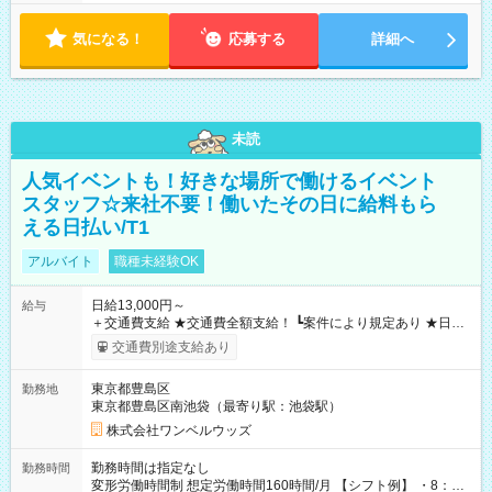
気になる！
応募する
詳細へ
未読
人気イベントも！好きな場所で働けるイベント
スタッフ☆来社不要！働いたその日に給料もら
える日払い/T1
アルバイト
職種未経験OK
日給13,000円～
給与
＋交通費支給 ★交通費全額支給！ ┗案件により規定あり ★日払
いOK！（規定あり） ┗働いたその日に現金GET♪ お仕事後はコ
交通費別途支給あり
ンビニATMから 日払い分を引き落とせます！ 【試用期間】試
用期間なし
東京都豊島区
勤務地
東京都豊島区南池袋（最寄り駅：池袋駅）
株式会社ワンベルウッズ
勤務時間は指定なし
勤務時間
変形労働時間制 想定労働時間160時間/月 【シフト例】 ・8：00