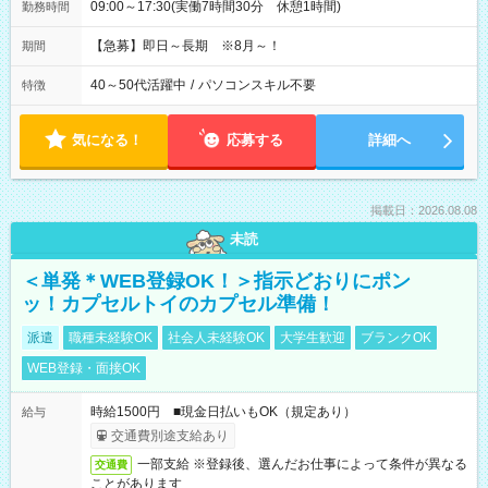
09:00～17:30(実働7時間30分 休憩1時間)
勤務時間
【急募】即日～長期 ※8月～！
期間
40～50代活躍中
/
パソコンスキル不要
特徴
気になる！
応募する
詳細へ
掲載日：2026.08.08
未読
＜単発＊WEB登録OK！＞指示どおりにポン
ッ！カプセルトイのカプセル準備！
派遣
職種未経験OK
社会人未経験OK
大学生歓迎
ブランクOK
WEB登録・面接OK
時給1500円 ■現金日払いもOK（規定あり）
給与
交通費別途支給あり
一部支給 ※登録後、選んだお仕事によって条件が異なる
交通費
ことがあります