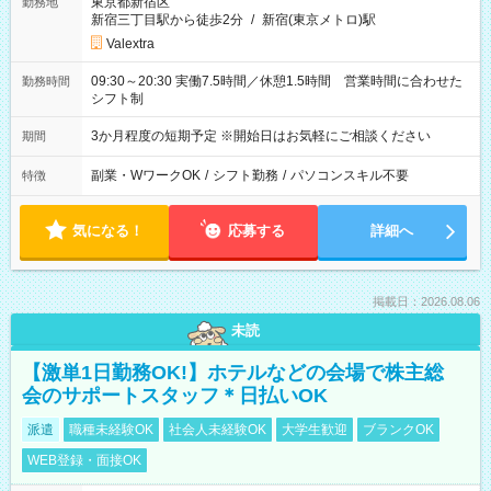
東京都新宿区
勤務地
新宿三丁目駅から徒歩2分
/
新宿(東京メトロ)駅
Valextra
09:30～20:30 実働7.5時間／休憩1.5時間 営業時間に合わせた
勤務時間
シフト制
3か月程度の短期予定 ※開始日はお気軽にご相談ください
期間
副業・WワークOK
/
シフト勤務
/
パソコンスキル不要
特徴
気になる！
応募する
詳細へ
掲載日：2026.08.06
未読
【激単1日勤務OK!】ホテルなどの会場で株主総
会のサポートスタッフ＊日払いOK
派遣
職種未経験OK
社会人未経験OK
大学生歓迎
ブランクOK
WEB登録・面接OK