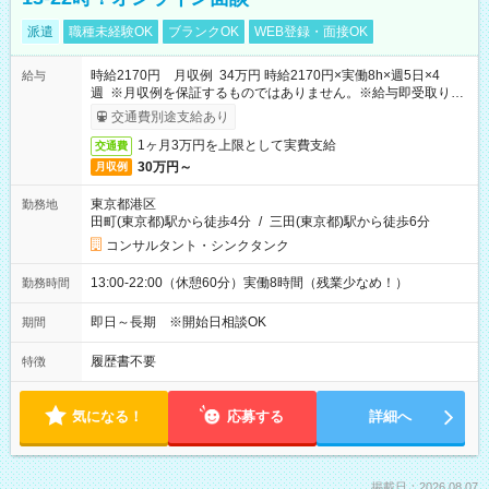
派遣
職種未経験OK
ブランクOK
WEB登録・面接OK
時給2170円 月収例 34万円 時給2170円×実働8h×週5日×4
給与
週 ※月収例を保証するものではありません。※給与即受取りサ
ービス利用可（利用条件有）
交通費別途支給あり
1ヶ月3万円を上限として実費支給
交通費
30万円～
月収例
東京都港区
勤務地
田町(東京都)駅から徒歩4分
/
三田(東京都)駅から徒歩6分
コンサルタント・シンクタンク
13:00-22:00（休憩60分）実働8時間（残業少なめ！）
勤務時間
即日～長期 ※開始日相談OK
期間
履歴書不要
特徴
気になる！
応募する
詳細へ
掲載日：2026.08.07