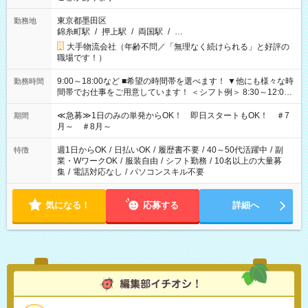
東京都墨田区
勤務地
錦糸町駅
/
押上駅
/
両国駅
/
…
大手物流会社（年齢不問／「無理なく続けられる」と好評の
職場です！）
9:00～18:00など ■希望の時間帯を選べます！ ▼他にも様々な時
勤務時間
間帯でお仕事をご用意しています！ ＜シフト例＞ 8:30～12:00
17:00～22:00 13:00～22:00 22:00～翌6:00 など
≪急募≫1日のみの単発からOK！ 即日スタートもOK！ ＃7
期間
月～ ＃8月～
週1日からOK
/
日払いOK
/
履歴書不要
/
40～50代活躍中
/
副
特徴
業・WワークOK
/
服装自由
/
シフト勤務
/
10名以上の大量募
集
/
電話対応なし
/
パソコンスキル不要
気になる！
応募する
詳細へ