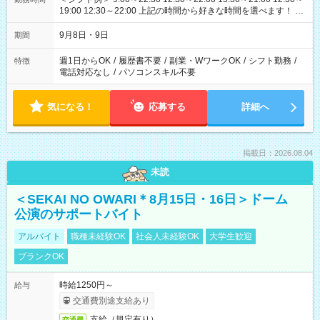
19:00 12:30～22:00 上記の時間から好きな時間を選べます！ ※
時間は変更となる可能性があります
9月8日・9日
期間
週1日からOK
/
履歴書不要
/
副業・WワークOK
/
シフト勤務
/
特徴
電話対応なし
/
パソコンスキル不要
気になる！
応募する
詳細へ
掲載日：2026.08.04
未読
＜SEKAI NO OWARI＊8月15日・16日＞ドーム
公演のサポートバイト
アルバイト
職種未経験OK
社会人未経験OK
大学生歓迎
ブランクOK
時給1250円～
給与
交通費別途支給あり
支給（規定有り）
交通費