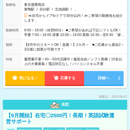
東京都豊島区
勤務地
巣鴨駅
/
目白駅
/
北池袋駅
/
…
≪自宅からドアtoドアで30分以内！≫ご希望の勤務地を紹介
します。
9:00～18:00（休憩60分） ■ご希望があれば下記シフトもOK！
勤務時間
早番 7:00～16:00 遅番 10:00～19:00 夜勤 16:30～翌9:30 「家族
と休みを合わせたい」 「余裕を持って夕飯の準備がしたい」
「できれば残業はしたくない」 など、ご希望を教えてください
【8月中のスタートOK！急募！】2カ月～ ■ご応募から最短2～
期間
ね。 ※Wワーク希望の方へ 今ご覧のお仕事で希望する勤務時間
3日後に就業が可能です！
と、もう1つのお仕事の勤務時間。 合計で週40時間を超える場
合は応募できません。
履歴書不要
/
40～50代活躍中
/
服装自由
/
シフト勤務
/
10名以
特徴
上の大量募集
/
電話対応なし
/
パソコンスキル不要
気になる！
応募する
詳細へ
掲載日：2026.08.07
未読
【9月開始】在宅〇2500円！長期！英語試験運
営サポート