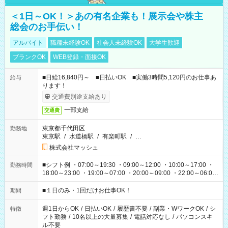
＜1日～OK！＞あの有名企業も！展示会や株主
総会のお手伝い！
アルバイト
職種未経験OK
社会人未経験OK
大学生歓迎
ブランクOK
WEB登録・面接OK
■日給16,840円～ ■日払いOK ■実働3時間5,120円のお仕事あ
給与
ります！
交通費別途支給あり
一部支給
交通費
東京都千代田区
勤務地
東京駅
/
水道橋駅
/
有楽町駅
/
…
株式会社マッシュ
■シフト例 ・07:00～19:30 ・09:00～12:00 ・10:00～17:00 ・
勤務時間
18:00～23:00 ・19:00～07:00 ・20:00～09:00 ・22:00～06:00
etc ★最短で3時間で5,120円のお仕事から 15時間で2万円近く稼
げるお仕事も！ ご希望のお時間に合わせてご紹介！ ※シフトは
■１日のみ・1回だけお仕事OK！
期間
現場によって異なります。 ※勿論、休憩時間はあるのでご安心
ください！
週1日からOK
/
日払いOK
/
履歴書不要
/
副業・WワークOK
/
シ
特徴
フト勤務
/
10名以上の大量募集
/
電話対応なし
/
パソコンスキ
ル不要