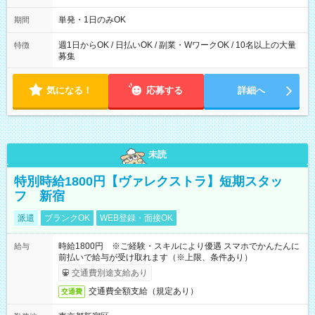
～21：00
単発・1日のみOK
期間
週1日からOK / 日払いOK / 副業・WワークOK / 10名以上の大量
特徴
募集
気になる！
応募する
詳細へ
未読
特別時給1800円【ヴァレクストラ】短期スタッ
フ 新宿
派遣
ブランクOK
WEB登録・面接OK
時給1800円 ※ご経験・スキルにより優遇 スマホでかんたんに
給与
前払いで給与が受け取れます（※上限、条件あり）
交通費別途支給あり
交通費全額支給（規定あり）
交通費