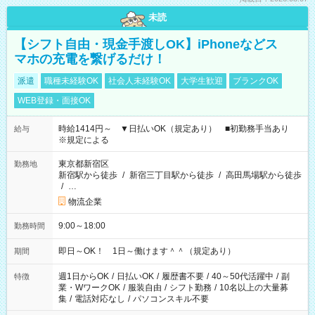
未読
【シフト自由・現金手渡しOK】iPhoneなどス
マホの充電を繋げるだけ！
派遣
職種未経験OK
社会人未経験OK
大学生歓迎
ブランクOK
WEB登録・面接OK
時給1414円～ ▼日払いOK（規定あり） ■初勤務手当あり
給与
※規定による
東京都新宿区
勤務地
新宿駅から徒歩
/
新宿三丁目駅から徒歩
/
高田馬場駅から徒歩
/
…
物流企業
9:00～18:00
勤務時間
即日～OK！ 1日～働けます＾＾（規定あり）
期間
週1日からOK
/
日払いOK
/
履歴書不要
/
40～50代活躍中
/
副
特徴
業・WワークOK
/
服装自由
/
シフト勤務
/
10名以上の大量募
集
/
電話対応なし
/
パソコンスキル不要