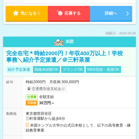
気になる！
応募する
詳細へ
掲載日：2026.08.06
未読
完全在宅＊時給2000円！年収400万以上！学校
事務＼紹介予定派遣／＠三軒茶屋
紹介予定派遣
職種未経験OK
ブランクOK
WEB登録・面接OK
時給2000円 月収例 300,000円
給与
交通費別途支給あり
全額支給
交通費
30万円～
月収例
東京都世田谷区
勤務地
三軒茶屋駅から徒歩6分
米国テンプル大学の公式日本校として、以下の高等教育・継
続教育事業