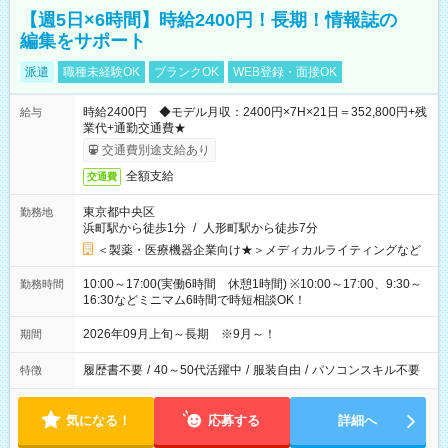
【週5日×6時間】時給2400円！長期！情報誌の
編集をサポート
派遣
職種未経験OK
ブランクOK
WEB登録・面接OK
時給2400円 ◆モデル月収：2400円×7H×21日＝352,800円+残
給与
業代+通勤交通費★
交通費別途支給あり
全額支給
交通費
東京都中央区
勤務地
浜町駅から徒歩1分
/
人形町駅から徒歩7分
＜製薬・医療機器企業向け★＞メディカルライティングなど
10:00～17:00(実働6時間 休憩1時間) ※10:00～17:00、9:30～
勤務時間
16:30などミニマム6時間で時短相談OK！
2026年09月上旬～長期 ※9月～！
期間
履歴書不要
/
40～50代活躍中
/
服装自由
/
パソコンスキル不要
特徴
気になる！
応募する
詳細へ