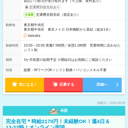
前払いで給与が受け取れます（※上限、条件あり）
交通費別途支給あり
交通費全額支給（規定あり）
交通費
東京都中央区
勤務地
東京都中央区 東京メトロ 日本橋駅から直結（徒歩1分）
Valextra
10:00～20:00 実働7.5時間／休憩1.5時間 営業時間に合わせた
勤務時間
シフト制
3か月程度の短期予定 ※開始日はお気軽にご相談ください
期間
副業・WワークOK
/
シフト勤務
/
パソコンスキル不要
特徴
気になる！
応募する
詳細へ
掲載日：2026.08.09
未読
完全在宅＊時給2170円！未経験OK！週4日＆
13-22時！オンライン面談