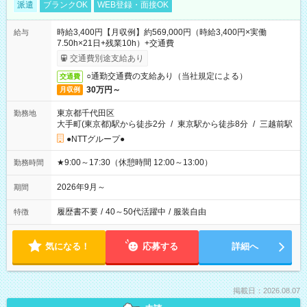
派遣
ブランクOK
WEB登録・面接OK
時給3,400円【月収例】約569,000円（時給3,400円×実働
給与
7.50h×21日+残業10h）+交通費
交通費別途支給あり
○通勤交通費の支給あり（当社規定による）
交通費
30万円～
月収例
東京都千代田区
勤務地
大手町(東京都)駅から徒歩2分
/
東京駅から徒歩8分
/
三越前駅
●NTTグループ●
★9:00～17:30（休憩時間 12:00～13:00）
勤務時間
2026年9月～
期間
履歴書不要
/
40～50代活躍中
/
服装自由
特徴
気になる！
応募する
詳細へ
掲載日：2026.08.07