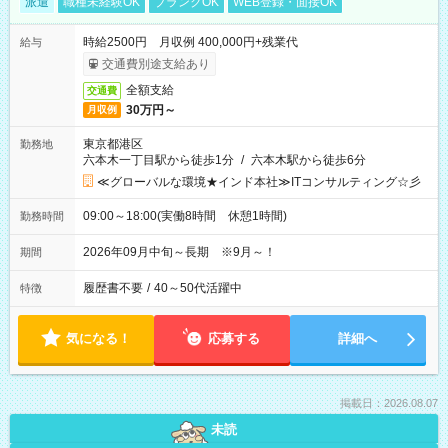
派遣
職種未経験OK
ブランクOK
WEB登録・面接OK
時給2500円 月収例 400,000円+残業代
給与
交通費別途支給あり
全額支給
交通費
30万円～
月収例
東京都港区
勤務地
六本木一丁目駅から徒歩1分
/
六本木駅から徒歩6分
≪グローバルな環境★インド本社≫ITコンサルティング☆彡
09:00～18:00(実働8時間 休憩1時間)
勤務時間
2026年09月中旬～長期 ※9月～！
期間
履歴書不要
/
40～50代活躍中
特徴
気になる！
応募する
詳細へ
掲載日：2026.08.07
未読