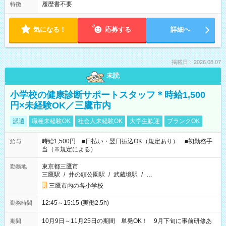
履歴書不要
特徴
気になる！
応募する
詳細へ
掲載日：2026.08.07
未読
小学校の健康診断サポートスタッフ＊時給1,500
円×未経験OK／三鷹市内
派遣
職種未経験OK
社会人未経験OK
大学生歓迎
ブランクOK
時給1,500円 ■日払い・翌日振込OK（規定あり） ■初勤務手
給与
当（※規定による）
東京都三鷹市
勤務地
三鷹駅
/
井の頭公園駅
/
武蔵境駅
/
…
三鷹市内の各小学校
12:45～15:15 (実働2.5h)
勤務時間
10月9日～11月25日の期間 単発OK！ 9月下旬に事前研修あ
期間