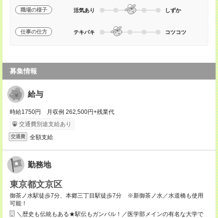
職場の様子
活気あり
しずか
仕事の仕方
テキパキ
コツコツ
募集情報
給与
時給1750円 月収例 262,500円+残業代
交通費別途支給あり
全額支給
交通費
勤務地
東京都文京区
御茶ノ水駅徒歩7分、本郷三丁目駅徒歩7分 ※新御茶ノ水／水道橋も使用
可能！
＼歴史も伝統もある★駅伝もガンバル！／医学部メインの有名な大学で