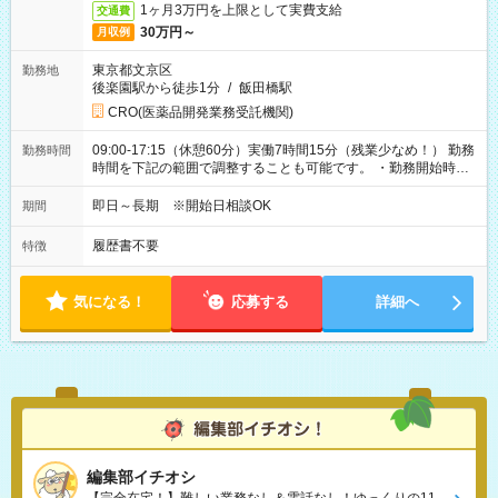
1ヶ月3万円を上限として実費支給
交通費
30万円～
月収例
東京都文京区
勤務地
後楽園駅から徒歩1分
/
飯田橋駅
CRO(医薬品開発業務受託機関)
09:00-17:15（休憩60分）実働7時間15分（残業少なめ！） 勤務
勤務時間
時間を下記の範囲で調整することも可能です。 ・勤務開始時
間 09:00～10:00 ・勤務終了時間 16:00～17:15 ・実働
05:00～07:15
即日～長期 ※開始日相談OK
期間
履歴書不要
特徴
気になる！
応募する
詳細へ
編集部イチオシ