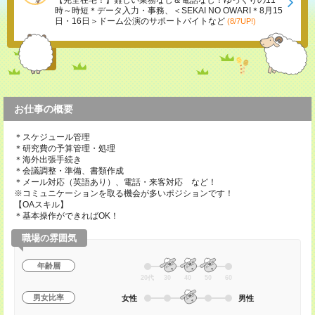
【完全在宅！】難しい業務なし＆電話なし！ゆっくりの11
時～時短＊データ入力・事務、＜SEKAI NO OWARI＊8月15
日・16日＞ドーム公演のサポートバイトなど
(8/7UP!)
お仕事の概要
＊スケジュール管理
＊研究費の予算管理・処理
＊海外出張手続き
＊会議調整・準備、書類作成
＊メール対応（英語あり）、電話・来客対応 など！
※コミュニケーションを取る機会が多いポジションです！
【OAスキル】
＊基本操作ができればOK！
職場の雰囲気
年齢層
20代
30
40
50
60
男女比率
女性
男性