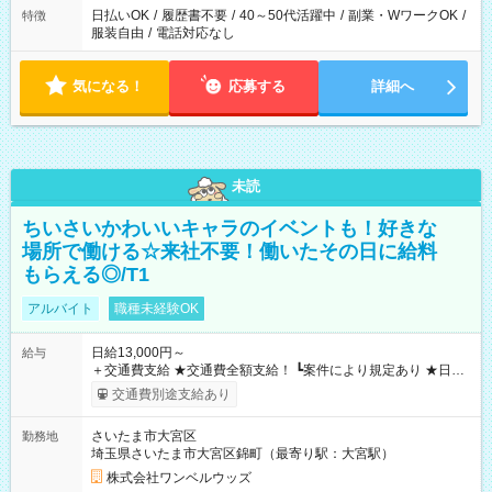
日払いOK
/
履歴書不要
/
40～50代活躍中
/
副業・WワークOK
/
特徴
服装自由
/
電話対応なし
気になる！
応募する
詳細へ
未読
ちいさいかわいいキャラのイベントも！好きな
場所で働ける☆来社不要！働いたその日に給料
もらえる◎/T1
アルバイト
職種未経験OK
日給13,000円～
給与
＋交通費支給 ★交通費全額支給！ ┗案件により規定あり ★日払
いOK！（規定あり） ┗働いたその日に現金GET♪ お仕事後はコ
交通費別途支給あり
ンビニATMから 日払い分を引き落とせます！ 【試用期間】試
用期間なし
さいたま市大宮区
勤務地
埼玉県さいたま市大宮区錦町（最寄り駅：大宮駅）
株式会社ワンベルウッズ