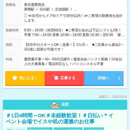
東京都豊島区
勤務地
巣鴨駅
/
目白駅
/
北池袋駅
/
…
≪自宅からドアtoドアで30分以内！≫ご希望の勤務地を紹介
します。
9:00～18:00（休憩60分） ■ご希望があれば下記シフトもOK！
勤務時間
早番 7:00～16:00 遅番 10:00～19:00 夜勤 16:30～翌9:30 「家族
と休みを合わせたい」 「余裕を持って夕飯の準備がしたい」
「できれば残業はしたくない」 など、ご希望を教えてください
【8月中のスタートOK！急募！】2カ月～ ■ご応募から最短2～
期間
ね。 ※Wワーク希望の方へ 今ご覧のお仕事で希望する勤務時間
3日後に就業が可能です！
と、もう1つのお仕事の勤務時間。 合計で週40時間を超える場
合は応募できません。
履歴書不要
/
40～50代活躍中
/
服装自由
/
シフト勤務
/
10名以
特徴
上の大量募集
/
電話対応なし
/
パソコンスキル不要
気になる！
応募する
詳細へ
掲載日：2026.08.06
未読
＃1日4時間～OK＃未経験歓迎！＃日払い＊イ
ベント会場でイスや机の運搬のお仕事