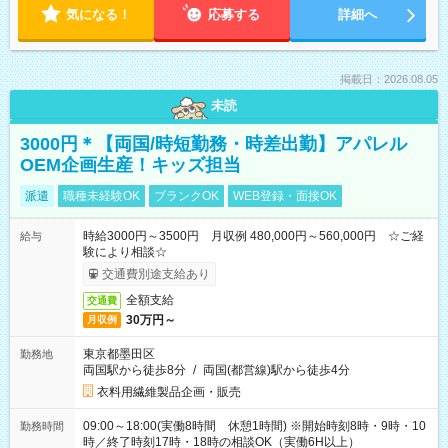
気になる！
応募する
詳細へ
掲載日：2026.08.05
未読
3000円＊【両国/時短勤務・時差出勤】アパレル
OEM企画生産！キッズ担当
派遣
職種未経験OK
ブランクOK
WEB登録・面接OK
時給3000円～3500円 月収例 480,000円～560,000円 ☆ご経
給与
験により相談☆
交通費別途支給あり
全額支給
交通費
30万円～
月収例
東京都墨田区
勤務地
両国駅から徒歩8分
/
両国(都営線)駅から徒歩4分
衣料用繊維製品企画・販売
09:00～18:00(実働8時間 休憩1時間) ※開始時刻8時・9時・10
勤務時間
時／終了時刻17時・18時の相談OK（実働6H以上）