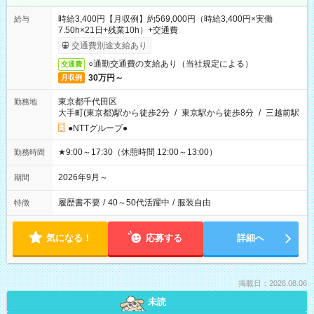
時給3,400円【月収例】約569,000円（時給3,400円×実働
給与
7.50h×21日+残業10h）+交通費
交通費別途支給あり
○通勤交通費の支給あり（当社規定による）
交通費
30万円～
月収例
東京都千代田区
勤務地
大手町(東京都)駅から徒歩2分
/
東京駅から徒歩8分
/
三越前駅
●NTTグループ●
★9:00～17:30（休憩時間 12:00～13:00）
勤務時間
2026年9月～
期間
履歴書不要
/
40～50代活躍中
/
服装自由
特徴
気になる！
応募する
詳細へ
掲載日：2026.08.06
未読