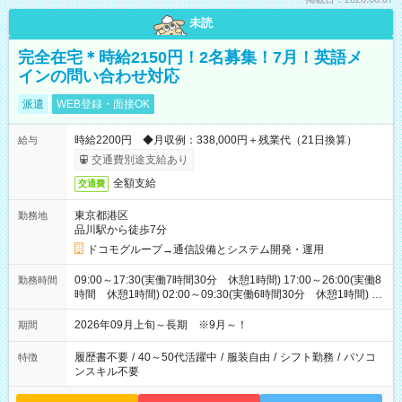
未読
完全在宅＊時給2150円！2名募集！7月！英語メ
インの問い合わせ対応
派遣
WEB登録・面接OK
時給2200円 ◆月収例：338,000円＋残業代（21日換算）
給与
交通費別途支給あり
全額支給
交通費
東京都港区
勤務地
品川駅から徒歩7分
ドコモグループ→通信設備とシステム開発・運用
09:00～17:30(実働7時間30分 休憩1時間) 17:00～26:00(実働8
勤務時間
時間 休憩1時間) 02:00～09:30(実働6時間30分 休憩1時間) ※
日勤は就業時間1/夜勤は就業時間2.3を連続で行って頂きます
2026年09月上旬～長期 ※9月～！
期間
履歴書不要
/
40～50代活躍中
/
服装自由
/
シフト勤務
/
パソコ
特徴
ンスキル不要