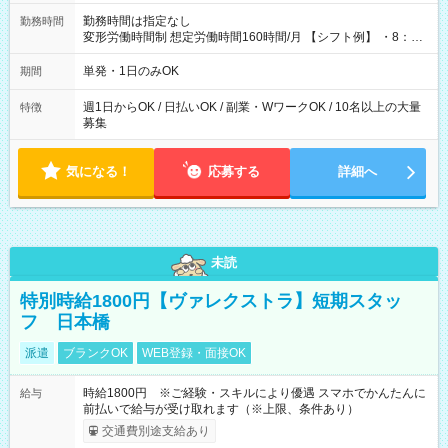
勤務時間は指定なし
勤務時間
変形労働時間制 想定労働時間160時間/月 【シフト例】 ・8：00
～21：00
単発・1日のみOK
期間
週1日からOK / 日払いOK / 副業・WワークOK / 10名以上の大量
特徴
募集
気になる！
応募する
詳細へ
未読
特別時給1800円【ヴァレクストラ】短期スタッ
フ 日本橋
派遣
ブランクOK
WEB登録・面接OK
時給1800円 ※ご経験・スキルにより優遇 スマホでかんたんに
給与
前払いで給与が受け取れます（※上限、条件あり）
交通費別途支給あり