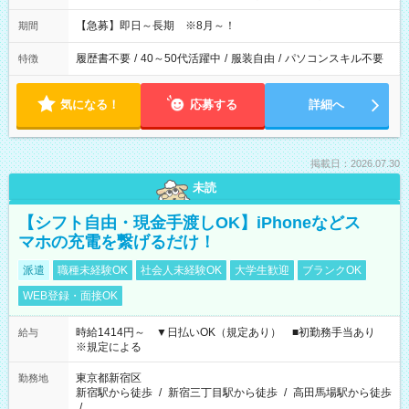
【急募】即日～長期 ※8月～！
期間
履歴書不要
/
40～50代活躍中
/
服装自由
/
パソコンスキル不要
特徴
気になる！
応募する
詳細へ
掲載日：2026.07.30
未読
【シフト自由・現金手渡しOK】iPhoneなどス
マホの充電を繋げるだけ！
派遣
職種未経験OK
社会人未経験OK
大学生歓迎
ブランクOK
WEB登録・面接OK
時給1414円～ ▼日払いOK（規定あり） ■初勤務手当あり
給与
※規定による
東京都新宿区
勤務地
新宿駅から徒歩
/
新宿三丁目駅から徒歩
/
高田馬場駅から徒歩
/
…