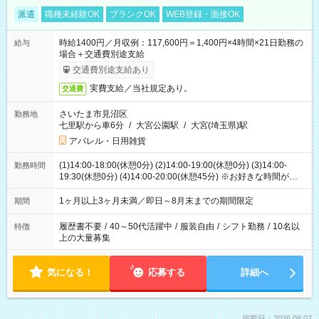
派遣
職種未経験OK
ブランクOK
WEB登録・面接OK
時給1400円／月収例：117,600円＝1,400円×4時間×21日勤務の
給与
場合＋交通費別途支給
交通費別途支給あり
実費支給／当社規定あり。
交通費
さいたま市見沼区
勤務地
七里駅から車6分
/
大宮公園駅
/
大宮(埼玉県)駅
アパレル・日用雑貨
(1)14:00-18:00(休憩0分) (2)14:00-19:00(休憩0分) (3)14:00-
勤務時間
19:30(休憩0分) (4)14:00-20:00(休憩45分) ※お好きな時間が選べ
ます
1ヶ月以上3ヶ月未満／即日～8月末までの期間限定
期間
履歴書不要
/
40～50代活躍中
/
服装自由
/
シフト勤務
/
10名以
特徴
上の大量募集
気になる！
応募する
詳細へ
掲載日：2026.08.07