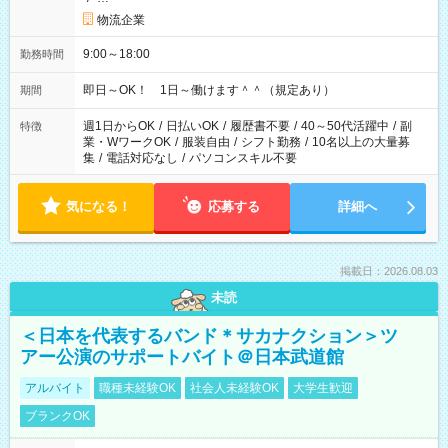
物流企業
9:00～18:00
勤務時間
即日～OK！ 1日～働けます＾＾（規定あり）
期間
週1日からOK
/
日払いOK
/
履歴書不要
/
40～50代活躍中
/
副
特徴
業・WワークOK
/
服装自由
/
シフト勤務
/
10名以上の大量募
集
/
電話対応なし
/
パソコンスキル不要
気になる！
応募する
詳細へ
掲載日：2026.08.03
未読
＜日本を代表するバンド＊サカナクション＞ツ
アー公演のサポートバイト＠日本武道館
アルバイト
職種未経験OK
社会人未経験OK
大学生歓迎
ブランクOK