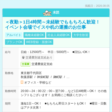
掲載日：2026.08.05
未読
＜夜勤＞1日4時間～未経験でももちろん歓迎！
イベント会場でイスや机の運搬のお仕事
アルバイト
職種未経験OK
社会人未経験OK
大学生歓迎
ブランクOK
WEB登録・面接OK
日給：12500円～ 半日：5000円～ ■日払いOK！
給与
交通費別途支給あり
交通費規定支給
交通費
東京都千代田区
勤務地
秋葉原駅
/
神保町駅
/
麹町駅
/
…
オフィス・学校など
20:00～24：00 22：00～翌7:00 …など1日4時間～OK！ その他
勤務時間
シフトもございます！ お気軽にご相談ください！
激短1日～OK！ ■もちろん即日スタートもOK！ ■曜日・日数
期間
はアナタ次第！