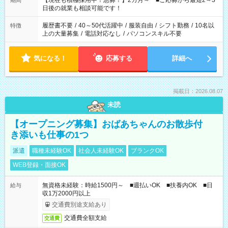
【現在も積極採用中！急募！】2カ月～ ■ご応募から最短2～3
期間
の方へ 今ご覧のお仕事で希望する勤務時間と、もう1つのお仕事
日後の就業も相談可能です！
の勤務時間。 合計で週40時間を超える場合は応募できません。
履歴書不要
/
40～50代活躍中
/
服装自由
/
シフト勤務
/
10名以
特徴
上の大量募集
/
電話対応なし
/
パソコンスキル不要
気になる！
応募する
詳細へ
掲載日：2026.08.07
未読
【オープニング募集】おばあちゃんのお散歩付
き添いも仕事の1つ
派遣
職種未経験OK
社会人未経験OK
ブランクOK
WEB登録・面接OK
無資格未経験：時給1500円～ ■週払いOK ■扶養内OK ■日
給与
収1万2000円以上
交通費別途支給あり
交通費全額支給
交通費