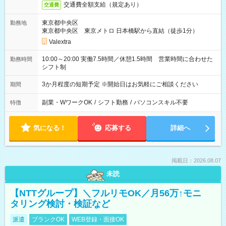
交通費全額支給（規定あり）
交通費
東京都中央区
勤務地
東京都中央区 東京メトロ 日本橋駅から直結（徒歩1分）
Valextra
10:00～20:00 実働7.5時間／休憩1.5時間 営業時間に合わせた
勤務時間
シフト制
3か月程度の短期予定 ※開始日はお気軽にご相談ください
期間
副業・WワークOK
/
シフト勤務
/
パソコンスキル不要
特徴
気になる！
応募する
詳細へ
掲載日：2026.08.07
未読
【NTTグループ】＼フルリモOK／月56万↑モニ
タリング検討・検証など
派遣
ブランクOK
WEB登録・面接OK