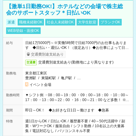
【激単1日勤務OK!】ホテルなどの会場で株主総
会のサポートスタッフ＊日払いOK
派遣
職種未経験OK
社会人未経験OK
大学生歓迎
ブランクOK
WEB登録・面接OK
日給1万5000円～※実働5時間で日給7000円のお仕事もありま
給与
す ◆日払い・週払いOK！（規定あり）◆お仕事によって日給
も異なります
交通費別途支給あり
交通費別途支給あり(勤務地により異なります)
交通費
東京都江東区
勤務地
豊洲駅
/
東陽町駅
/
亀戸駅
/
…
イベント会場
▼シフト例 ・08：00～19：00 ・09：00～18：00 ・10：00～
勤務時間
17：00 ・13：00～22：00 ・16：00～21：00 など多数！ ※お
仕事により勤務時間が異なります
即日～OK！ ◆お好きな日1日～働けます ◆急募
期間
週1日からOK
/
日払いOK
/
履歴書不要
/
40～50代活躍中
/
副
特徴
業・WワークOK
/
服装自由
/
シフト勤務
/
10名以上の大量募
集
/
電話対応なし
/
パソコンスキル不要