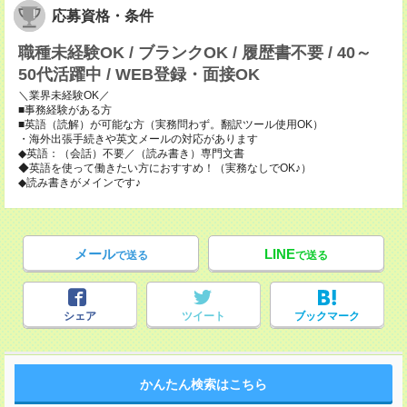
応募資格・条件
職種未経験OK / ブランクOK / 履歴書不要 / 40～
50代活躍中 / WEB登録・面接OK
＼業界未経験OK／
■事務経験がある方
■英語（読解）が可能な方（実務問わず。翻訳ツール使用OK）
・海外出張手続きや英文メールの対応があります
◆英語：（会話）不要／（読み書き）専門文書
◆英語を使って働きたい方におすすめ！（実務なしでOK♪）
◆読み書きがメインです♪
メール
LINE
で送る
で送る
シェア
ツイート
ブックマーク
かんたん検索はこちら