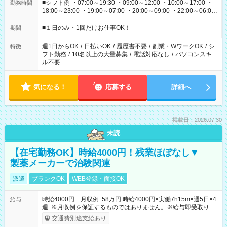
■シフト例 ・07:00～19:30 ・09:00～12:00 ・10:00～17:00 ・
勤務時間
18:00～23:00 ・19:00～07:00 ・20:00～09:00 ・22:00～06:00
etc ★最短で3時間で5,120円のお仕事から 15時間で2万円近く稼
げるお仕事も！ ご希望のお時間に合わせてご紹介！ ※シフトは
■１日のみ・1回だけお仕事OK！
期間
現場によって異なります。 ※勿論、休憩時間はあるのでご安心
ください！
週1日からOK
/
日払いOK
/
履歴書不要
/
副業・WワークOK
/
シ
特徴
フト勤務
/
10名以上の大量募集
/
電話対応なし
/
パソコンスキ
ル不要
気になる！
応募する
詳細へ
掲載日：2026.07.30
未読
【在宅勤務OK】時給4000円！残業ほぼなし▼
製薬メーカーで治験関連
派遣
ブランクOK
WEB登録・面接OK
時給4000円 月収例 58万円 時給4000円×実働7h15m×週5日×4
給与
週 ※月収例を保証するものではありません。※給与即受取りサ
ービス利用可（利用条件有）
交通費別途支給あり