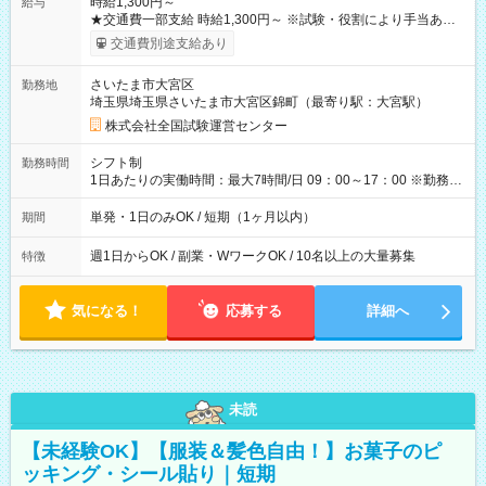
時給1,300円～
給与
★交通費一部支給 時給1,300円～ ※試験・役割により手当あり
※勤務回数により昇給あり 【即給（前払い）オプションあ
交通費別途支給あり
り！】 希望される場合、勤務から1週間ほどで給与の一部を受け
取れます。 ※手数料418円がかかります。 【過去試験日の収入
さいたま市大宮区
勤務地
例】 ・河合塾模擬試験 8:30～17:30（休憩1時間） 時給1,300円
埼玉県埼玉県さいたま市大宮区錦町（最寄り駅：大宮駅）
×8時間＝日収10,400円＋交通費 ※当日の役割により時給＋100
円の場合あり ・国家試験 7:00～13:30（休憩なし） 時給1,300
株式会社全国試験運営センター
円（役割手当＋100円）×6時間＝日収8,400円＋交通費 【試用期
間】試用期間なし
シフト制
勤務時間
1日あたりの実働時間：最大7時間/日 09：00～17：00 ※勤務時
間は 試験により異なります。
単発・1日のみOK / 短期（1ヶ月以内）
期間
週1日からOK / 副業・WワークOK / 10名以上の大量募集
特徴
気になる！
応募する
詳細へ
未読
【未経験OK】【服装＆髪色自由！】お菓子のピ
ッキング・シール貼り｜短期