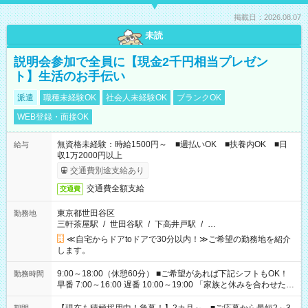
掲載日：2026.08.07
未読
説明会参加で全員に【現金2千円相当プレゼン
ト】生活のお手伝い
派遣
職種未経験OK
社会人未経験OK
ブランクOK
WEB登録・面接OK
無資格未経験：時給1500円～ ■週払いOK ■扶養内OK ■日
給与
収1万2000円以上
交通費別途支給あり
交通費全額支給
交通費
東京都世田谷区
勤務地
三軒茶屋駅
/
世田谷駅
/
下高井戸駅
/
…
≪自宅からドアtoドアで30分以内！≫ご希望の勤務地を紹介
します。
9:00～18:00（休憩60分） ■ご希望があれば下記シフトもOK！
勤務時間
早番 7:00～16:00 遅番 10:00～19:00 「家族と休みを合わせた
い」 「余裕を持って夕飯の準備がしたい」 「できれば残業はし
たくない」 など、ご希望を教えてくださいね。 ※Wワーク希望