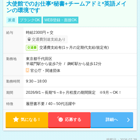
大使館でのお仕事*秘書+チームアドミ*英語メイ
ンの環境です
派遣
ブランクOK
WEB登録・面接OK
時給2300円＋交
給与
交通費別途支給あり
交通費支給有(1ヶ月の定期代支給/規定有)
交通費
東京都千代田区
勤務地
半蔵門駅から徒歩7分
/
麹町駅から徒歩12分
官公庁・関連団体
9:30～18:00
勤務時間
2026/9/1～長期*6～8ヶ月程度の期間限定 ※9月～OK！
期間
履歴書不要
/
40～50代活躍中
特徴
気になる！
応募する
詳細へ
掲載日：2026.07.29