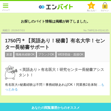
0
メニュー
気になる！
ログイン
お探しのバイト情報は掲載が終了しました。
掲載日 :2026
/
07
/
03
No.TMPE26-0524135
1750円＊【英語あり！秘書】有名大学！セン
ター長秘書サポート
派遣
職種未経験OK
ブランクOK
WEB登録・面接OK
＜英語あり＞有名医大！研究センター長秘書アシス
タント！
有名医大○秘書経験は不問！事務経験あればOK！同業務2名体制
...も
っとみる
あなたの閲覧履歴からのオススメ