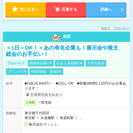
気になる！
応募する
詳細へ
掲載日：2026.08.07
未読
＜1日～OK！＞あの有名企業も！展示会や株主
総会のお手伝い！
アルバイト
職種未経験OK
社会人未経験OK
大学生歓迎
ブランクOK
WEB登録・面接OK
■日給16,840円～ ■日払いOK ■実働3時間5,120円のお仕事あ
給与
ります！
交通費別途支給あり
一部支給
交通費
東京都千代田区
勤務地
東京駅
/
水道橋駅
/
有楽町駅
/
…
株式会社マッシュ