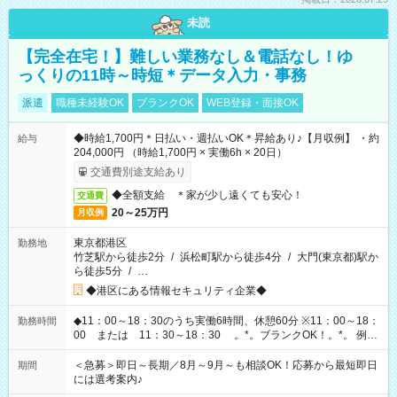
未読
【完全在宅！】難しい業務なし＆電話なし！ゆ
っくりの11時～時短＊データ入力・事務
派遣
職種未経験OK
ブランクOK
WEB登録・面接OK
◆時給1,700円＊日払い・週払いOK＊昇給あり♪【月収例】 ・約
給与
204,000円 （時給1,700円 × 実働6h × 20日）
交通費別途支給あり
◆全額支給 ＊家が少し遠くても安心！
交通費
20～25万円
月収例
東京都港区
勤務地
竹芝駅から徒歩2分
/
浜松町駅から徒歩4分
/
大門(東京都)駅か
ら徒歩5分
/
…
◆港区にある情報セキュリティ企業◆
◆11：00～18：30のうち実働6時間、休憩60分 ※11：00～18：
勤務時間
00 または 11：30～18：30 。*。ブランクOK！。*。 例え
ば前職が、 在宅/財団法人/事務/コールセンター/受付/販売/カフェ
スタッフ スイーツ販売/ホテルフロント/化粧品販売/など 様々な
＜急募＞即日～長期／8月～9月～も相談OK！応募から最短即日
期間
業界から入社して活躍されています♪
には選考案内♪