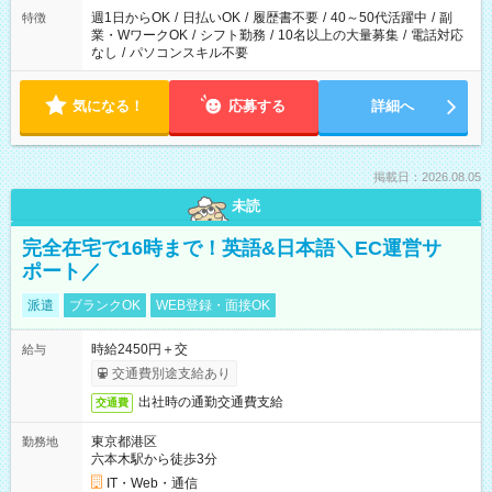
週1日からOK
/
日払いOK
/
履歴書不要
/
40～50代活躍中
/
副
特徴
業・WワークOK
/
シフト勤務
/
10名以上の大量募集
/
電話対応
なし
/
パソコンスキル不要
気になる！
応募する
詳細へ
掲載日：2026.08.05
未読
完全在宅で16時まで！英語&日本語＼EC運営サ
ポート／
派遣
ブランクOK
WEB登録・面接OK
時給2450円＋交
給与
交通費別途支給あり
出社時の通勤交通費支給
交通費
東京都港区
勤務地
六本木駅から徒歩3分
IT・Web・通信