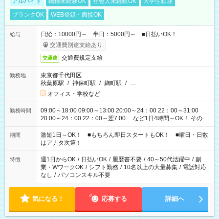
アルバイト
職種未経験OK
社会人未経験OK
大学生歓迎
ブランクOK
WEB登録・面接OK
日給：10000円～ 半日：5000円～ ■日払いOK！
給与
交通費別途支給あり
交通費規定支給
交通費
東京都千代田区
勤務地
秋葉原駅
/
神保町駅
/
麹町駅
/
…
オフィス・学校など
09:00～18:00 09:00～13:00 20:00～24：00 22：00～31:00
勤務時間
20:00～24：00 22：00～翌7:00 …など1日4時間～OK！ その他
シフトもございます！ お気軽にご相談ください！
激短1日～OK！ ■もちろん即日スタートもOK！ ■曜日・日数
期間
はアナタ次第！
週1日からOK
/
日払いOK
/
履歴書不要
/
40～50代活躍中
/
副
特徴
業・WワークOK
/
シフト勤務
/
10名以上の大量募集
/
電話対応
なし
/
パソコンスキル不要
気になる！
応募する
詳細へ