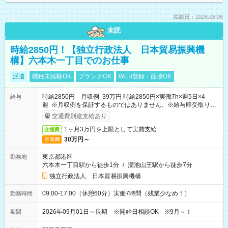
掲載日：2026.08.06
未読
時給2850円！【独立行政法人 日本貿易振興機
構】六本木一丁目でのお仕事
派遣
職種未経験OK
ブランクOK
WEB登録・面接OK
時給2850円 月収例 39万円 時給2850円×実働7h×週5日×4
給与
週 ※月収例を保証するものではありません。※給与即受取りサ
ービス利用可（利用条件有）
交通費別途支給あり
1ヶ月3万円を上限として実費支給
交通費
30万円～
月収例
東京都港区
勤務地
六本木一丁目駅から徒歩1分
/
溜池山王駅から徒歩7分
独立行政法人 日本貿易振興機構
09:00-17:00（休憩60分）実働7時間（残業少なめ！）
勤務時間
2026年09月01日～長期 ※開始日相談OK ※9月～！
期間