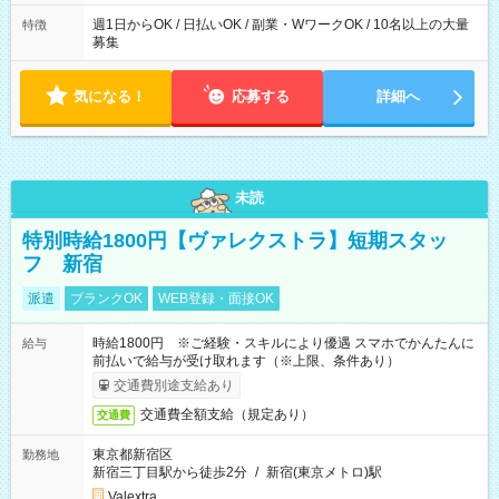
週1日からOK / 日払いOK / 副業・WワークOK / 10名以上の大量
特徴
募集
気になる！
応募する
詳細へ
未読
特別時給1800円【ヴァレクストラ】短期スタッ
フ 新宿
派遣
ブランクOK
WEB登録・面接OK
時給1800円 ※ご経験・スキルにより優遇 スマホでかんたんに
給与
前払いで給与が受け取れます（※上限、条件あり）
交通費別途支給あり
交通費全額支給（規定あり）
交通費
東京都新宿区
勤務地
新宿三丁目駅から徒歩2分
/
新宿(東京メトロ)駅
Valextra