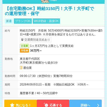
【在宅勤務OK】時給3150円！大手！大手町で
の運用管理・保守
派遣
ブランクOK
WEB登録・面接OK
時給3150円 月収例 50万4000円 時給3150円×実働7h30m×週5
給与
日×4週+残業10h ※月収例を保証するものではありません。
交通費別途支給あり
1ヶ月3万円を上限として実費支給
交通費
30万円～
月収例
東京都千代田区
勤務地
大手町(東京都)駅から徒歩1分
通信業
09:00-17:30（休憩60分）実働7時間30分
勤務時間
2026年09月01日～長期 ※開始日相談OK ※09月～
期間
履歴書不要
/
40～50代活躍中
特徴
気になる！
応募する
詳細へ