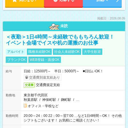
掲載日：2026.08.05
未読
＜夜勤＞1日4時間～未経験でももちろん歓迎！
イベント会場でイスや机の運搬のお仕事
アルバイト
職種未経験OK
社会人未経験OK
大学生歓迎
ブランクOK
WEB登録・面接OK
日給：12500円～ 半日：5000円～ ■日払いOK！
給与
交通費別途支給あり
交通費規定支給
交通費
東京都千代田区
勤務地
秋葉原駅
/
神保町駅
/
麹町駅
/
…
オフィス・学校など
20:00～24：00 22：00～翌7:00 …など1日4時間～OK！ その他
勤務時間
シフトもございます！ お気軽にご相談ください！