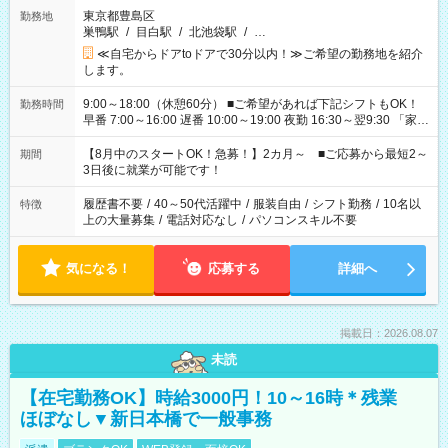
東京都豊島区
勤務地
巣鴨駅
/
目白駅
/
北池袋駅
/
…
≪自宅からドアtoドアで30分以内！≫ご希望の勤務地を紹介
します。
9:00～18:00（休憩60分） ■ご希望があれば下記シフトもOK！
勤務時間
早番 7:00～16:00 遅番 10:00～19:00 夜勤 16:30～翌9:30 「家族
と休みを合わせたい」 「余裕を持って夕飯の準備がしたい」
「できれば残業はしたくない」 など、ご希望を教えてください
【8月中のスタートOK！急募！】2カ月～ ■ご応募から最短2～
期間
ね。 ※Wワーク希望の方へ 今ご覧のお仕事で希望する勤務時間
3日後に就業が可能です！
と、もう1つのお仕事の勤務時間。 合計で週40時間を超える場
合は応募できません。
履歴書不要
/
40～50代活躍中
/
服装自由
/
シフト勤務
/
10名以
特徴
上の大量募集
/
電話対応なし
/
パソコンスキル不要
気になる！
応募する
詳細へ
掲載日：2026.08.07
未読
【在宅勤務OK】時給3000円！10～16時＊残業
ほぼなし▼新日本橋で一般事務