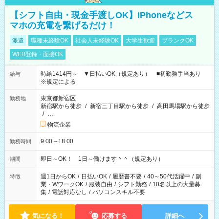
【シフト自由・現金手渡しOK】iPhoneなどス
マホの充電を繋げるだけ！
派遣
職種未経験OK
社会人未経験OK
大学生歓迎
ブランクOK
WEB登録・面接OK
時給1414円～ ▼日払いOK（規定あり） ■初勤務手当あり
給与
※規定による
東京都新宿区
勤務地
新宿駅から徒歩
/
新宿三丁目駅から徒歩
/
高田馬場駅から徒歩
/
…
物流企業
9:00～18:00
勤務時間
即日～OK！ 1日～働けます＾＾（規定あり）
期間
週1日からOK
/
日払いOK
/
履歴書不要
/
40～50代活躍中
/
副
特徴
業・WワークOK
/
服装自由
/
シフト勤務
/
10名以上の大量募
集
/
電話対応なし
/
パソコンスキル不要
気になる！
応募する
詳細へ