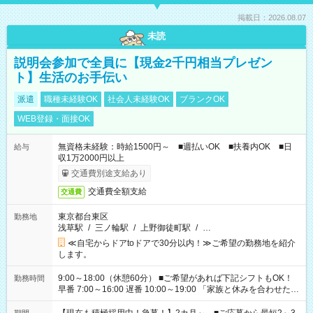
掲載日：2026.08.07
未読
説明会参加で全員に【現金2千円相当プレゼン
ト】生活のお手伝い
派遣
職種未経験OK
社会人未経験OK
ブランクOK
WEB登録・面接OK
無資格未経験：時給1500円～ ■週払いOK ■扶養内OK ■日
給与
収1万2000円以上
交通費別途支給あり
交通費全額支給
交通費
東京都台東区
勤務地
浅草駅
/
三ノ輪駅
/
上野御徒町駅
/
…
≪自宅からドアtoドアで30分以内！≫ご希望の勤務地を紹介
します。
9:00～18:00（休憩60分） ■ご希望があれば下記シフトもOK！
勤務時間
早番 7:00～16:00 遅番 10:00～19:00 「家族と休みを合わせた
い」 「余裕を持って夕飯の準備がしたい」 「できれば残業はし
たくない」 など、ご希望を教えてくださいね。 ※Wワーク希望