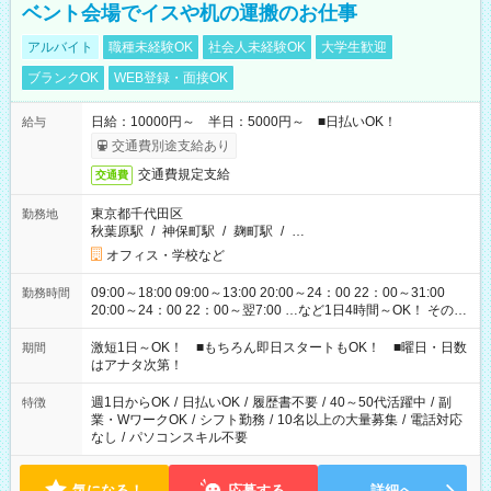
ベント会場でイスや机の運搬のお仕事
アルバイト
職種未経験OK
社会人未経験OK
大学生歓迎
ブランクOK
WEB登録・面接OK
日給：10000円～ 半日：5000円～ ■日払いOK！
給与
交通費別途支給あり
交通費規定支給
交通費
東京都千代田区
勤務地
秋葉原駅
/
神保町駅
/
麹町駅
/
…
オフィス・学校など
09:00～18:00 09:00～13:00 20:00～24：00 22：00～31:00
勤務時間
20:00～24：00 22：00～翌7:00 …など1日4時間～OK！ その他
シフトもございます！ お気軽にご相談ください！
激短1日～OK！ ■もちろん即日スタートもOK！ ■曜日・日数
期間
はアナタ次第！
週1日からOK
/
日払いOK
/
履歴書不要
/
40～50代活躍中
/
副
特徴
業・WワークOK
/
シフト勤務
/
10名以上の大量募集
/
電話対応
なし
/
パソコンスキル不要
気になる！
応募する
詳細へ