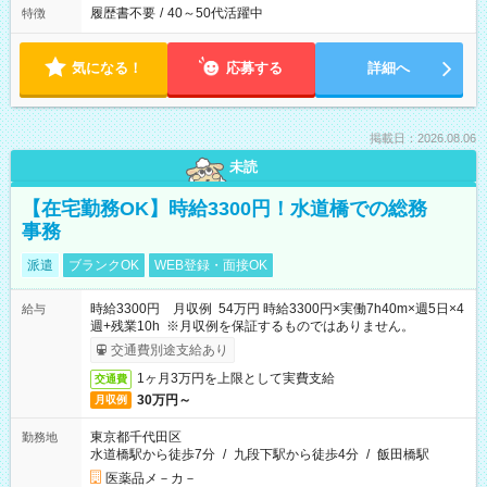
履歴書不要
/
40～50代活躍中
特徴
気になる！
応募する
詳細へ
掲載日：2026.08.06
未読
【在宅勤務OK】時給3300円！水道橋での総務
事務
派遣
ブランクOK
WEB登録・面接OK
時給3300円 月収例 54万円 時給3300円×実働7h40m×週5日×4
給与
週+残業10h ※月収例を保証するものではありません。
交通費別途支給あり
1ヶ月3万円を上限として実費支給
交通費
30万円～
月収例
東京都千代田区
勤務地
水道橋駅から徒歩7分
/
九段下駅から徒歩4分
/
飯田橋駅
医薬品メ－カ－