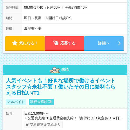
09:00-17:40（休憩60分）実働7時間40分
勤務時間
即日～長期 ※開始日相談OK
期間
履歴書不要
特徴
気になる！
応募する
詳細へ
未読
人気イベントも！好きな場所で働けるイベント
スタッフ☆来社不要！働いたその日に給料もら
える日払い/T1
アルバイト
職種未経験OK
日給13,000円～
給与
＋交通費支給 ★交通費全額支給！ ┗案件により規定あり ★日払
いOK！（規定あり） ┗働いたその日に現金GET♪ お仕事後はコ
交通費別途支給あり
ンビニATMから 日払い分を引き落とせます！ 【試用期間】試