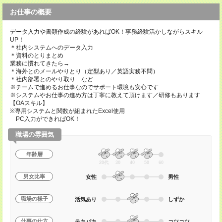
お仕事の概要
データ入力や書類作成の経験があればOK！事務経験活かしながらスキル
UP！
＊社内システムへのデータ入力
＊資料のとりまとめ
業務に慣れてきたら→
＊海外とのメールやりとり（定型あり／英語実務不問）
＊社内部署とのやり取り など
※チームで進めるお仕事なのでサポート環境も安心です
※システムやお仕事の進め方は丁寧に教えて頂けます／研修もあります
【OAスキル】
※専用システムと関数が組まれたExcel使用
PC入力ができればOK！
職場の雰囲気
年齢層
20代
30
40
50
60
男女比率
女性
男性
職場の様子
活気あり
しずか
仕事の仕方
テキパキ
コツコツ