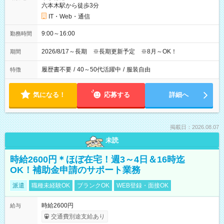
六本木駅から徒歩3分
IT・Web・通信
9:00～16:00
勤務時間
2026/8/17～長期 ※長期更新予定 ※8月～OK！
期間
履歴書不要
/
40～50代活躍中
/
服装自由
特徴
気になる！
応募する
詳細へ
掲載日：2026.08.07
未読
時給2600円＊ほぼ在宅！週3～4日＆16時迄
OK！補助金申請のサポート業務
派遣
職種未経験OK
ブランクOK
WEB登録・面接OK
時給2600円
給与
交通費別途支給あり