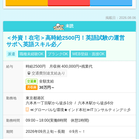
掲載日：2026.08.06
未読
＜外資！在宅＞高時給2500円！英語試験の運営
サポ＼英語スキル必／
派遣
職種未経験OK
ブランクOK
WEB登録・面接OK
時給2500円 月収例 400,000円+残業代
給与
交通費別途支給あり
全額支給
交通費
30万円～
月収例
東京都港区
勤務地
六本木一丁目駅から徒歩1分
/
六本木駅から徒歩6分
≪グローバルな環境★インド本社≫ITコンサルティング☆彡
09:00～18:00(実働8時間 休憩1時間)
勤務時間
2026年09月上旬～長期 ※9月～！
期間