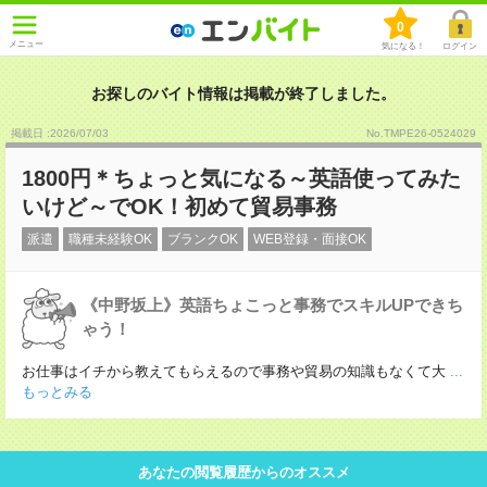
0
メニュー
気になる！
ログイン
お探しのバイト情報は掲載が終了しました。
掲載日 :2026
/
07
/
03
No.TMPE26-0524029
1800円＊ちょっと気になる～英語使ってみた
いけど～でOK！初めて貿易事務
派遣
職種未経験OK
ブランクOK
WEB登録・面接OK
《中野坂上》英語ちょこっと事務でスキルUPできち
ゃう！
お仕事はイチから教えてもらえるので事務や貿易の知識もなくて大
...
もっとみる
あなたの閲覧履歴からのオススメ