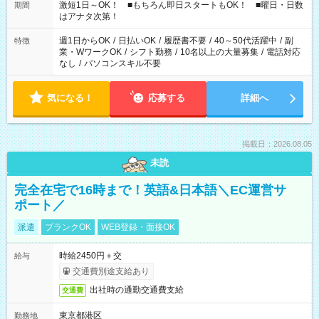
激短1日～OK！ ■もちろん即日スタートもOK！ ■曜日・日数
期間
はアナタ次第！
週1日からOK
/
日払いOK
/
履歴書不要
/
40～50代活躍中
/
副
特徴
業・WワークOK
/
シフト勤務
/
10名以上の大量募集
/
電話対応
なし
/
パソコンスキル不要
気になる！
応募する
詳細へ
掲載日：2026.08.05
未読
完全在宅で16時まで！英語&日本語＼EC運営サ
ポート／
派遣
ブランクOK
WEB登録・面接OK
時給2450円＋交
給与
交通費別途支給あり
出社時の通勤交通費支給
交通費
東京都港区
勤務地