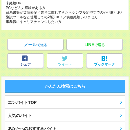
未経験OK！
PCなど入力経験がある方
貿易書類が英語表記／業務に慣れてきたらシンプル定型文でのやり取りあり
翻訳ツールなど使用しての対応OK！／実務経験いりません
事務職にキャリアチェンジしたい方
メール
LINE
で送る
で送る
シェア
ツイート
ブックマーク
かんたん検索はこちら
エンバイトTOP
人気のバイト
あなたへのおすすめバイト