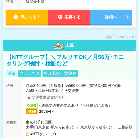
履歴書不要
特徴
気になる！
応募する
詳細へ
掲載日：2026.08.07
未読
【NTTグループ】＼フルリモOK／月56万↑モニ
タリング検討・検証など
派遣
ブランクOK
WEB登録・面接OK
時給3,400円【月収例】約569,000円（時給3,400円×実働
給与
7.50h×21日+残業10h）+交通費
交通費別途支給あり
○通勤交通費の支給あり（当社規定による）
交通費
30万円～
月収例
東京都千代田区
勤務地
大手町(東京都)駅から徒歩2分
/
東京駅から徒歩8分
/
三越前駅
●NTTグループ●