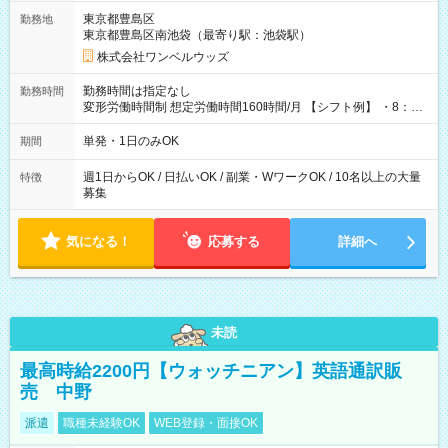
用期間なし
東京都豊島区
勤務地
東京都豊島区南池袋（最寄り駅：池袋駅）
株式会社ワンベルウッズ
勤務時間は指定なし
勤務時間
変形労働時間制 想定労働時間160時間/月 【シフト例】 ・8：00
～21：00
単発・1日のみOK
期間
週1日からOK / 日払いOK / 副業・WワークOK / 10名以上の大量
特徴
募集
気になる！
応募する
詳細へ
未読
最高時給2200円【ウォッチニアン】英語通訳販
売 中野
派遣
職種未経験OK
WEB登録・面接OK