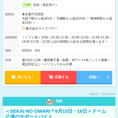
支給（規定有り）
交通費
東京都千代田区
勤務地
九段下駅から徒歩5分
/
竹橋駅から徒歩10分
/
神保町駅から徒
歩15分
/
…
株式会社ライブパワー
＜シフト例＞ 9:00～22:30 12:30～22:00 15:30～21:00 12:30～
勤務時間
19:00 12:30～22:00 上記の時間から好きな時間を選べます！ ※
時間は変更となる可能性があります
9月8日・9日
期間
週1日からOK
/
履歴書不要
/
副業・WワークOK
/
シフト勤務
/
特徴
電話対応なし
/
パソコンスキル不要
気になる！
応募する
詳細へ
掲載日：2026.08.04
未読
＜SEKAI NO OWARI＊8月15日・16日＞ドーム
公演のサポートバイト