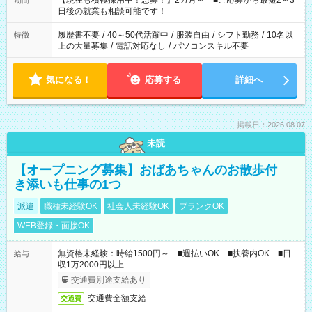
【現在も積極採用中！急募！】2カ月～ ■ご応募から最短2～3
期間
の方へ 今ご覧のお仕事で希望する勤務時間と、もう1つのお仕事
日後の就業も相談可能です！
の勤務時間。 合計で週40時間を超える場合は応募できません。
履歴書不要
/
40～50代活躍中
/
服装自由
/
シフト勤務
/
10名以
特徴
上の大量募集
/
電話対応なし
/
パソコンスキル不要
気になる！
応募する
詳細へ
掲載日：2026.08.07
未読
【オープニング募集】おばあちゃんのお散歩付
き添いも仕事の1つ
派遣
職種未経験OK
社会人未経験OK
ブランクOK
WEB登録・面接OK
無資格未経験：時給1500円～ ■週払いOK ■扶養内OK ■日
給与
収1万2000円以上
交通費別途支給あり
交通費全額支給
交通費