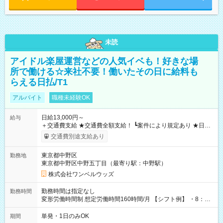
未読
アイドル楽屋運営などの人気イベも！好きな場
所で働ける☆来社不要！働いたその日に給料も
らえる日払/T1
アルバイト
職種未経験OK
日給13,000円～
給与
＋交通費支給 ★交通費全額支給！ ┗案件により規定あり ★日払
いOK！（規定あり） ┗働いたその日に現金GET♪ お仕事後はコ
交通費別途支給あり
ンビニATMから 日払い分を引き落とせます！ 【試用期間】試
用期間なし
東京都中野区
勤務地
東京都中野区中野五丁目（最寄り駅：中野駅）
株式会社ワンベルウッズ
勤務時間は指定なし
勤務時間
変形労働時間制 想定労働時間160時間/月 【シフト例】 ・8：00
～21：00
単発・1日のみOK
期間