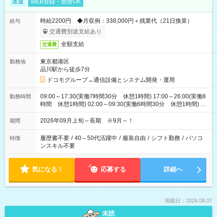
派遣
WEB登録・面接OK
時給2200円 ◆月収例：338,000円＋残業代（21日換算）
給与
交通費別途支給あり
全額支給
交通費
東京都港区
勤務地
品川駅から徒歩7分
ドコモグループ→通信設備とシステム開発・運用
09:00～17:30(実働7時間30分 休憩1時間) 17:00～26:00(実働8
勤務時間
時間 休憩1時間) 02:00～09:30(実働6時間30分 休憩1時間) ※
日勤は就業時間1/夜勤は就業時間2.3を連続で行って頂きます
2026年09月上旬～長期 ※9月～！
期間
履歴書不要
/
40～50代活躍中
/
服装自由
/
シフト勤務
/
パソコ
特徴
ンスキル不要
気になる！
応募する
詳細へ
掲載日：2026.08.07
未読