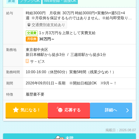
派遣
ブランクOK
WEB登録・面接OK
時給3000円 月収例 30万円 時給3000円×実働5h×週5日×4
給与
週 ※月収例を保証するものではありません。※給与即受取りサ
ービス利用可（利用条件有）
交通費別途支給あり
1ヶ月3万円を上限として実費支給
交通費
30万円～
月収例
東京都中央区
勤務地
新日本橋駅から徒歩3分
/
三越前駅から徒歩1分
サ－ビス
10:00-16:00（休憩60分）実働5時間（残業少なめ！）
勤務時間
2026年09月01日～長期 ※開始日相談OK ※9月～！
期間
履歴書不要
特徴
気になる！
応募する
詳細へ
掲載日：2026.08.07
未読