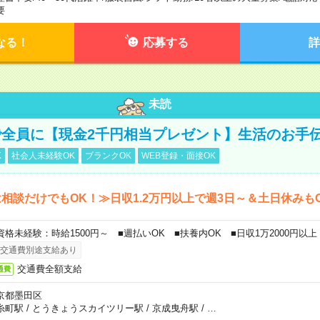
要
なる！
応募する
詳
未読
全員に【現金2千円相当プレゼント】生活のお手
K
社会人未経験OK
ブランクOK
WEB登録・面接OK
相談だけでもOK！≫日収1.2万円以上で週3日～＆土日休みも
資格未経験：時給1500円～ ■週払いOK ■扶養内OK ■日収1万2000円以上
交通費別途支給あり
交通費全額支給
通費
京都墨田区
糸町駅
/
とうきょうスカイツリー駅
/
京成曳舟駅
/
…