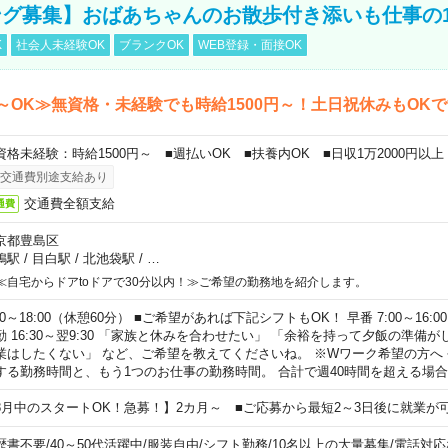
グ募集】おばあちゃんのお散歩付き添いも仕事の
K
社会人未経験OK
ブランクOK
WEB登録・面接OK
～OK≫無資格・未経験でも時給1500円～！土日祝休みもOK
資格未経験：時給1500円～ ■週払いOK ■扶養内OK ■日収1万2000円以上
交通費別途支給あり
交通費全額支給
通費
京都豊島区
鴨駅
/
目白駅
/
北池袋駅
/
…
≪自宅からドアtoドアで30分以内！≫ご希望の勤務地を紹介します。
00～18:00（休憩60分） ■ご希望があれば下記シフトもOK！ 早番 7:00～16:00 遅
勤 16:30～翌9:30 「家族と休みを合わせたい」 「余裕を持って夕飯の準備
業はしたくない」 など、ご希望を教えてくださいね。 ※Wワーク希望の方へ
する勤務時間と、もう1つのお仕事の勤務時間。 合計で週40時間を超える場
8月中のスタートOK！急募！】2カ月～ ■ご応募から最短2～3日後に就業が
歴書不要
/
40～50代活躍中
/
服装自由
/
シフト勤務
/
10名以上の大量募集
/
電話対応