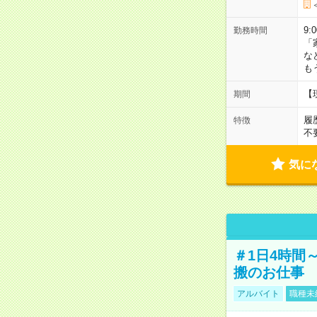
9:
勤務時間
「
な
も
【
期間
履
特徴
不
気に
＃1日4時間
搬のお仕事
アルバイト
職種未