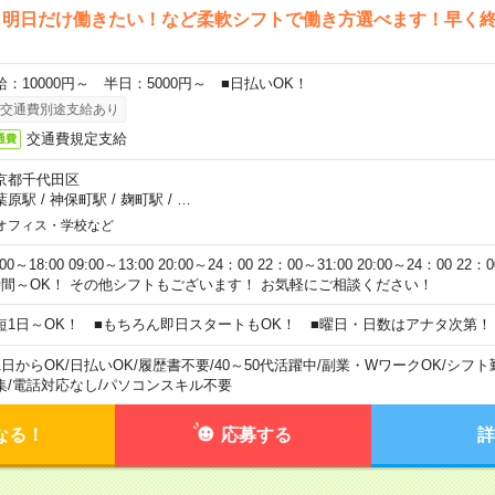
ら明日だけ働きたい！など柔軟シフトで働き方選べます！早く
給：10000円～ 半日：5000円～ ■日払いOK！
交通費別途支給あり
交通費規定支給
通費
京都千代田区
葉原駅
/
神保町駅
/
麹町駅
/
…
オフィス・学校など
:00～18:00 09:00～13:00 20:00～24：00 22：00～31:00 20:00～24：00 2
時間～OK！ その他シフトもございます！ お気軽にご相談ください！
短1日～OK！ ■もちろん即日スタートもOK！ ■曜日・日数はアナタ次第！
1日からOK
/
日払いOK
/
履歴書不要
/
40～50代活躍中
/
副業・WワークOK
/
シフト
集
/
電話対応なし
/
パソコンスキル不要
なる！
応募する
詳