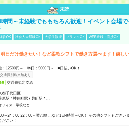
未読
4時間～未経験でももちろん歓迎！イベント会場で
事
経験OK
社会人未経験OK
大学生歓迎
ブランクOK
WEB登録・面接OK
ら明日だけ働きたい！など柔軟シフトで働き方選べます！嬉し
給：12500円～ 半日：5000円～ ■日払いOK！
交通費別途支給あり
交通費規定支給
通費
京都千代田区
葉原駅
/
神保町駅
/
麹町駅
/
…
オフィス・学校など
0:00～24：00 22：00～翌7:00 …など1日4時間～OK！ その他シフトもござ
ください！