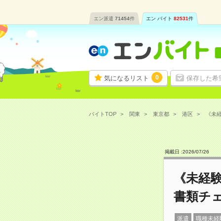
エン派遣
71454
件
エン バイト
82531
件
0
気になるリスト
保存した希
バイトTOP
関東
東京都
港区
《未経
掲載日 :
2026
/
07
/
26
《未経験
書類チ
派遣
職種未経