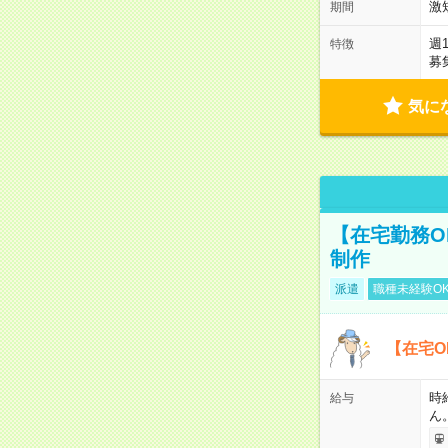
激
期間
週
特徴
募
気に
【在宅勤務O
制作
派遣
職種未経験O
【在宅O
時
給与
ん