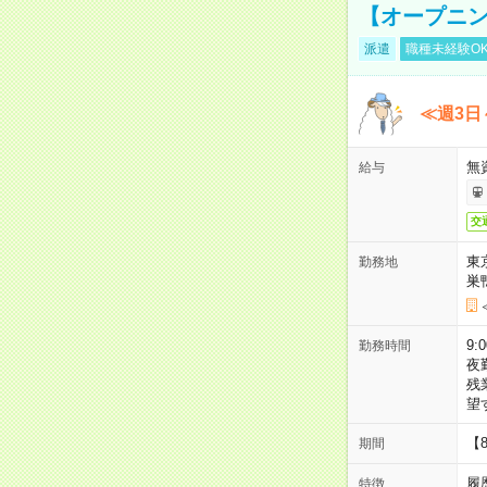
【オープニン
派遣
職種未経験O
≪週3日
無
給与
交
東
勤務地
巣
9:
勤務時間
夜
残
望
【
期間
履
特徴