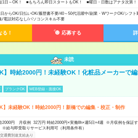
短1日～OK！ ■もちろん即日スタートもOK！ ■曜日・日数はアナタ次第！
1日からOK
/
日払いOK
/
履歴書不要
/
40～50代活躍中
/
副業・WワークOK
/
シフト
集
/
電話対応なし
/
パソコンスキル不要
なる！
応募する
詳
未読
K】時給2000円！未経験OK！化粧品メーカーで
K
ブランクOK
WEB登録・面接OK
K】未経験OK！時給2000円！新橋での編集・校正・制作
給2000円 月収例 32万円 時給2000円×実働8h×週5日×4週 ※月収例を保
。※給与即受取りサービス利用可（利用条件有）
交通費別途支給あり