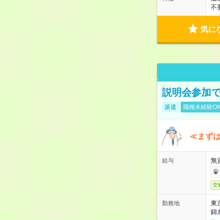
不
気に
説明会参加で
派遣
職種未経験O
≪まずは
無
給与
交
東
勤務地
錦