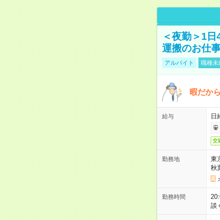
＜夜勤＞1日
運搬のお仕
アルバイト
職種未
暇だか
日
給与
交
東
勤務地
秋
2
勤務時間
談