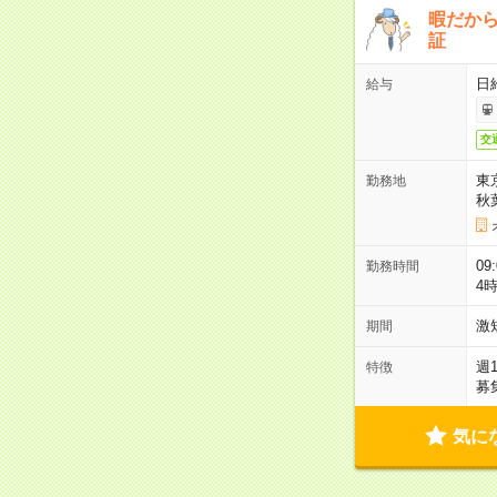
暇だか
証
日
給与
交
東
勤務地
秋
09
勤務時間
4
激
期間
週
特徴
募
気に