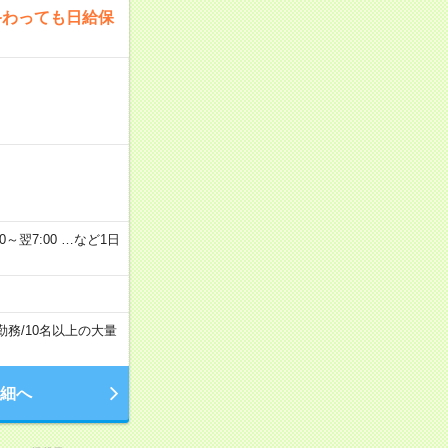
終わっても日給保
2：00～翌7:00 …など1日
勤務
/
10名以上の大量
細へ