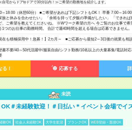
≪自宅からドアtoドアで30分以内！≫ご希望の勤務地を紹介します。
00～18:00（休憩60分） ■ご希望があれば下記シフトもOK！ 早番 7:00～16:00 遅
家族と休みを合わせたい」 「余裕を持って夕飯の準備がしたい」 「できれば
ど、ご希望を教えてくださいね。 ※Wワーク希望の方へ 今ご覧のお仕事で希
う1つのお仕事の勤務時間。 合計で週40時間を超える場合は応募できません。
現在も積極採用中！急募！】2カ月～ ■ご応募から最短2～3日後の就業も相
歴書不要
/
40～50代活躍中
/
服装自由
/
シフト勤務
/
10名以上の大量募集
/
電話対応
要
なる！
応募する
詳
未読
～OK＃未経験歓迎！＃日払い＊イベント会場でイ
経験OK
社会人未経験OK
大学生歓迎
ブランクOK
WEB登録・面接OK