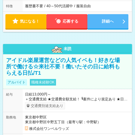
履歴書不要
/
40～50代活躍中
/
服装自由
特徴
気になる！
応募する
詳細へ
未読
アイドル楽屋運営などの人気イベも！好きな場
所で働ける☆来社不要！働いたその日に給料も
らえる日払/T1
アルバイト
職種未経験OK
日給13,000円～
給与
＋交通費支給 ★交通費全額支給！ ┗案件により規定あり ★日払
いOK！（規定あり） ┗働いたその日に現金GET♪ お仕事後はコ
交通費別途支給あり
ンビニATMから 日払い分を引き落とせます！ 【試用期間】試
用期間なし
東京都中野区
勤務地
東京都中野区中野五丁目（最寄り駅：中野駅）
株式会社ワンベルウッズ