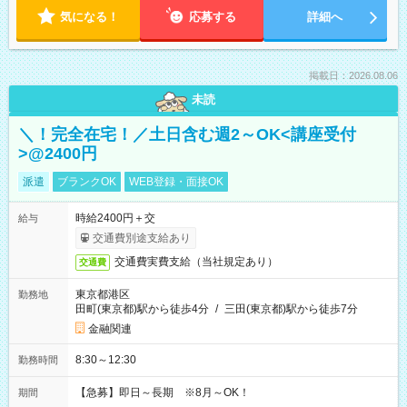
気になる！
応募する
詳細へ
掲載日：2026.08.06
未読
＼！完全在宅！／土日含む週2～OK<講座受付
>@2400円
派遣
ブランクOK
WEB登録・面接OK
時給2400円＋交
給与
交通費別途支給あり
交通費実費支給（当社規定あり）
交通費
東京都港区
勤務地
田町(東京都)駅から徒歩4分
/
三田(東京都)駅から徒歩7分
金融関連
8:30～12:30
勤務時間
【急募】即日～長期 ※8月～OK！
期間