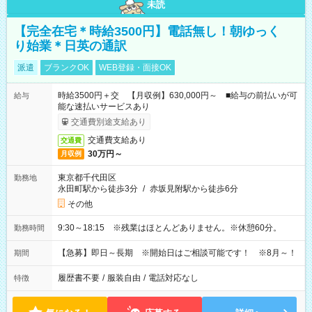
未読
【完全在宅＊時給3500円】電話無し！朝ゆっく
り始業＊日英の通訳
派遣
ブランクOK
WEB登録・面接OK
時給3500円＋交 【月収例】630,000円～ ■給与の前払いが可
給与
能な速払いサービスあり
交通費別途支給あり
交通費支給あり
交通費
30万円～
月収例
東京都千代田区
勤務地
永田町駅から徒歩3分
/
赤坂見附駅から徒歩6分
その他
9:30～18:15 ※残業はほとんどありません。※休憩60分。
勤務時間
【急募】即日～長期 ※開始日はご相談可能です！ ※8月～！
期間
履歴書不要
/
服装自由
/
電話対応なし
特徴