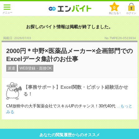
0
メニュー
気になる！
ログイン
お探しのバイト情報は掲載が終了しました。
掲載日 :2026
/
07
/
03
No.TMPE26-0523934
2000円＊中野×医薬品メーカー×企画部門での
Excelデータ集計のお仕事
派遣
WEB登録・面接OK
【事務サポート】Excel関数・ピボット経験活かせ
る！
CM放映中の大手製薬会社でスキルUPのチャンス！30代40代
...もっと
みる
あなたの閲覧履歴からのオススメ