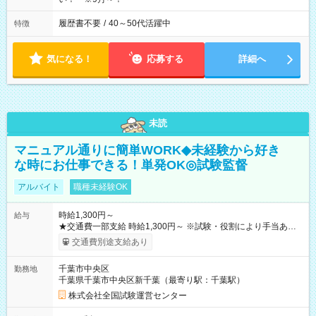
履歴書不要
/
40～50代活躍中
特徴
気になる！
応募する
詳細へ
未読
マニュアル通りに簡単WORK◆未経験から好き
な時にお仕事できる！単発OK◎試験監督
アルバイト
職種未経験OK
時給1,300円～
給与
★交通費一部支給 時給1,300円～ ※試験・役割により手当あり
※勤務回数により昇給あり 【即給（前払い）オプションあ
交通費別途支給あり
り！】 希望される場合、勤務から1週間ほどで給与の一部を受け
取れます。 ※手数料418円がかかります。 【過去試験日の収入
千葉市中央区
勤務地
例】 ・河合塾模擬試験 8:30～17:30（休憩1時間） 時給1,300円
千葉県千葉市中央区新千葉（最寄り駅：千葉駅）
×8時間＝日収10,400円＋交通費 ※当日の役割により時給＋100
円の場合あり ・国家試験 7:00～13:30（休憩なし） 時給1,300
株式会社全国試験運営センター
円（役割手当＋100円）×6時間＝日収8,400円＋交通費 【試用期