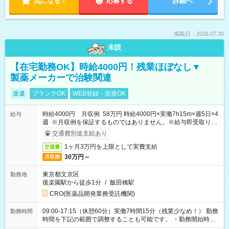
気になる！
応募する
詳細へ
掲載日：2026.07.30
未読
【在宅勤務OK】時給4000円！残業ほぼなし▼
製薬メーカーで治験関連
派遣
ブランクOK
WEB登録・面接OK
時給4000円 月収例 58万円 時給4000円×実働7h15m×週5日×4
給与
週 ※月収例を保証するものではありません。※給与即受取りサ
ービス利用可（利用条件有）
交通費別途支給あり
1ヶ月3万円を上限として実費支給
交通費
30万円～
月収例
東京都文京区
勤務地
後楽園駅から徒歩1分
/
飯田橋駅
CRO(医薬品開発業務受託機関)
09:00-17:15（休憩60分）実働7時間15分（残業少なめ！） 勤務
勤務時間
時間を下記の範囲で調整することも可能です。 ・勤務開始時
間 09:00～10:00 ・勤務終了時間 16:00～17:15 ・実働