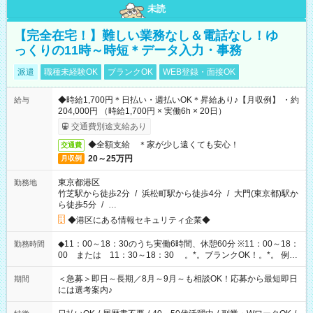
未読
【完全在宅！】難しい業務なし＆電話なし！ゆ
っくりの11時～時短＊データ入力・事務
派遣
職種未経験OK
ブランクOK
WEB登録・面接OK
◆時給1,700円＊日払い・週払いOK＊昇給あり♪【月収例】 ・約
給与
204,000円 （時給1,700円 × 実働6h × 20日）
交通費別途支給あり
◆全額支給 ＊家が少し遠くても安心！
交通費
20～25万円
月収例
東京都港区
勤務地
竹芝駅から徒歩2分
/
浜松町駅から徒歩4分
/
大門(東京都)駅か
ら徒歩5分
/
…
◆港区にある情報セキュリティ企業◆
◆11：00～18：30のうち実働6時間、休憩60分 ※11：00～18：
勤務時間
00 または 11：30～18：30 。*。ブランクOK！。*。 例え
ば前職が、 在宅/財団法人/事務/コールセンター/受付/販売/カフェ
スタッフ スイーツ販売/ホテルフロント/化粧品販売/など 様々な
＜急募＞即日～長期／8月～9月～も相談OK！応募から最短即日
期間
業界から入社して活躍されています♪
には選考案内♪