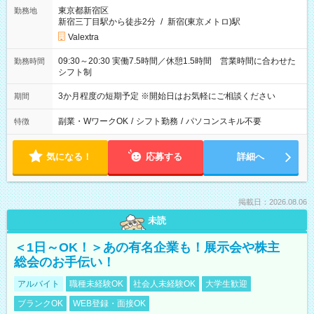
東京都新宿区
勤務地
新宿三丁目駅から徒歩2分
/
新宿(東京メトロ)駅
Valextra
09:30～20:30 実働7.5時間／休憩1.5時間 営業時間に合わせた
勤務時間
シフト制
3か月程度の短期予定 ※開始日はお気軽にご相談ください
期間
副業・WワークOK
/
シフト勤務
/
パソコンスキル不要
特徴
気になる！
応募する
詳細へ
掲載日：2026.08.06
未読
＜1日～OK！＞あの有名企業も！展示会や株主
総会のお手伝い！
アルバイト
職種未経験OK
社会人未経験OK
大学生歓迎
ブランクOK
WEB登録・面接OK