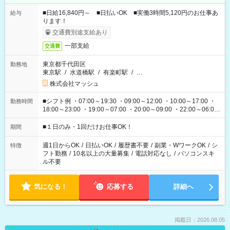
■日給16,840円～ ■日払いOK ■実働3時間5,120円のお仕事あ
給与
ります！
交通費別途支給あり
一部支給
交通費
東京都千代田区
勤務地
東京駅
/
水道橋駅
/
有楽町駅
/
…
株式会社マッシュ
■シフト例 ・07:00～19:30 ・09:00～12:00 ・10:00～17:00 ・
勤務時間
18:00～23:00 ・19:00～07:00 ・20:00～09:00 ・22:00～06:00
etc ★最短で3時間で5,120円のお仕事から 15時間で2万円近く稼
げるお仕事も！ ご希望のお時間に合わせてご紹介！ ※シフトは
■１日のみ・1回だけお仕事OK！
期間
現場によって異なります。 ※勿論、休憩時間はあるのでご安心
ください！
週1日からOK
/
日払いOK
/
履歴書不要
/
副業・WワークOK
/
シ
特徴
フト勤務
/
10名以上の大量募集
/
電話対応なし
/
パソコンスキ
ル不要
気になる！
応募する
詳細へ
掲載日：2026.08.05