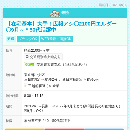
掲載日：2026.08.05
未読
【在宅基本】大手！広報アシ〇2100円エルダー
〇9月～＊50代活躍中
派遣
ブランクOK
WEB登録・面接OK
時給2100円＋交
給与
交通費別途支給あり
交通費実費支給（当社規定あり）
交通費
東京都中央区
勤務地
三越前駅から徒歩2分
/
新日本橋駅から徒歩5分
三越前駅近くの企業
8:30～17:15
勤務時間
2026/9/1～長期 ※2027年3月末まで(期間延長の可能性あり)
期間
※9月～OK！
履歴書不要
/
40～50代活躍中
特徴