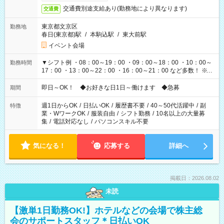
交通費別途支給あり(勤務地により異なります)
交通費
東京都文京区
勤務地
春日(東京都)駅
/
本駒込駅
/
東大前駅
イベント会場
▼シフト例 ・08：00～19：00 ・09：00～18：00 ・10：00～
勤務時間
17：00 ・13：00～22：00 ・16：00～21：00 など多数！ ※お
仕事により勤務時間が異なります
即日～OK！ ◆お好きな日1日～働けます ◆急募
期間
週1日からOK
/
日払いOK
/
履歴書不要
/
40～50代活躍中
/
副
特徴
業・WワークOK
/
服装自由
/
シフト勤務
/
10名以上の大量募
集
/
電話対応なし
/
パソコンスキル不要
気になる！
応募する
詳細へ
掲載日：2026.08.02
未読
【激単1日勤務OK!】ホテルなどの会場で株主総
会のサポートスタッフ＊日払いOK