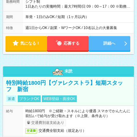
間】試用期間なし
シフト制
勤務時間
1日あたりの実働時間：最大7時間/日 09：00～17：00 ※勤務時
間は 試験により異なります。
単発・1日のみOK / 短期（1ヶ月以内）
期間
週1日からOK / 副業・WワークOK / 10名以上の大量募集
特徴
気になる！
応募する
詳細へ
未読
特別時給1800円【ヴァレクストラ】短期スタッ
フ 新宿
派遣
ブランクOK
WEB登録・面接OK
時給1800円 ※ご経験・スキルにより優遇 スマホでかんたんに
給与
前払いで給与が受け取れます（※上限、条件あり）
交通費別途支給あり
交通費全額支給（規定あり）
交通費