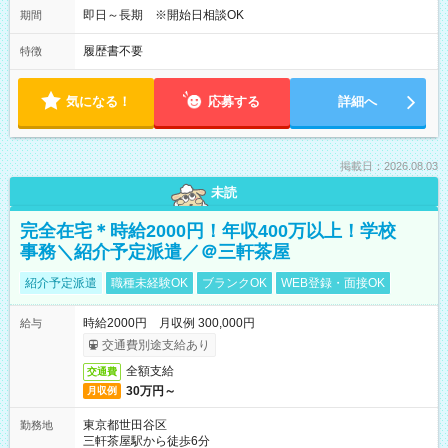
05:00～07:15
即日～長期 ※開始日相談OK
期間
履歴書不要
特徴
気になる！
応募する
詳細へ
掲載日：2026.08.03
未読
完全在宅＊時給2000円！年収400万以上！学校
事務＼紹介予定派遣／＠三軒茶屋
紹介予定派遣
職種未経験OK
ブランクOK
WEB登録・面接OK
時給2000円 月収例 300,000円
給与
交通費別途支給あり
全額支給
交通費
30万円～
月収例
東京都世田谷区
勤務地
三軒茶屋駅から徒歩6分