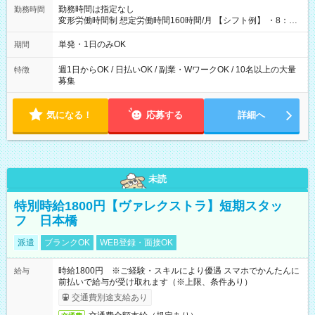
勤務時間は指定なし
勤務時間
変形労働時間制 想定労働時間160時間/月 【シフト例】 ・8：00
～21：00
単発・1日のみOK
期間
週1日からOK / 日払いOK / 副業・WワークOK / 10名以上の大量
特徴
募集
気になる！
応募する
詳細へ
未読
特別時給1800円【ヴァレクストラ】短期スタッ
フ 日本橋
派遣
ブランクOK
WEB登録・面接OK
時給1800円 ※ご経験・スキルにより優遇 スマホでかんたんに
給与
前払いで給与が受け取れます（※上限、条件あり）
交通費別途支給あり