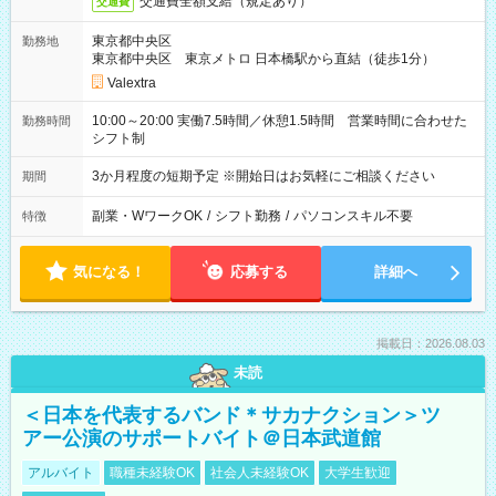
交通費全額支給（規定あり）
交通費
東京都中央区
勤務地
東京都中央区 東京メトロ 日本橋駅から直結（徒歩1分）
Valextra
10:00～20:00 実働7.5時間／休憩1.5時間 営業時間に合わせた
勤務時間
シフト制
3か月程度の短期予定 ※開始日はお気軽にご相談ください
期間
副業・WワークOK
/
シフト勤務
/
パソコンスキル不要
特徴
気になる！
応募する
詳細へ
掲載日：2026.08.03
未読
＜日本を代表するバンド＊サカナクション＞ツ
アー公演のサポートバイト＠日本武道館
アルバイト
職種未経験OK
社会人未経験OK
大学生歓迎