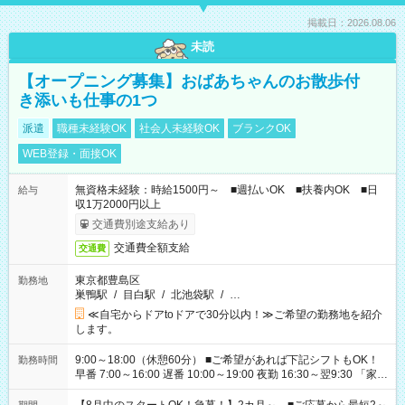
掲載日：2026.08.06
未読
【オープニング募集】おばあちゃんのお散歩付
き添いも仕事の1つ
派遣
職種未経験OK
社会人未経験OK
ブランクOK
WEB登録・面接OK
無資格未経験：時給1500円～ ■週払いOK ■扶養内OK ■日
給与
収1万2000円以上
交通費別途支給あり
交通費全額支給
交通費
東京都豊島区
勤務地
巣鴨駅
/
目白駅
/
北池袋駅
/
…
≪自宅からドアtoドアで30分以内！≫ご希望の勤務地を紹介
します。
9:00～18:00（休憩60分） ■ご希望があれば下記シフトもOK！
勤務時間
早番 7:00～16:00 遅番 10:00～19:00 夜勤 16:30～翌9:30 「家族
と休みを合わせたい」 「余裕を持って夕飯の準備がしたい」
「できれば残業はしたくない」 など、ご希望を教えてください