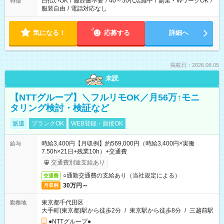
日払いOK
/
履歴書不要
/
40～50代活躍中
/
副業・WワークOK
/
特徴
服装自由
/
電話対応なし
気になる！
応募する
詳細へ
掲載日：2026.08.05
未読
【NTTグループ】＼フルリモOK／月56万↑モニ
タリング検討・検証など
派遣
ブランクOK
WEB登録・面接OK
時給3,400円【月収例】約569,000円（時給3,400円×実働
給与
7.50h×21日+残業10h）+交通費
交通費別途支給あり
○通勤交通費の支給あり（当社規定による）
交通費
30万円～
月収例
東京都千代田区
勤務地
大手町(東京都)駅から徒歩2分
/
東京駅から徒歩8分
/
三越前駅
●NTTグループ●