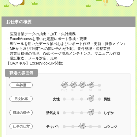
お仕事の概要
・医薬営業データの抽出・加工・集計業務
・Excel/Accessを用いた定型レポート作成・更新
・BIツールを用いたデータ抽出およびレポート作成・更新（操作メイン）
・MRから及びIT部門への問い合わせ対応、要件整理・調整業務
・営業目標値の管理、Webページ簡易メンテナンス、マニュアル作成
・電話取次、メール対応、庶務
【OAスキル】Excel(VlookUP関数)
職場の雰囲気
年齢層
20代
30
40
50
60
男女比率
女性
男性
職場の様子
活気あり
しずか
仕事の仕方
テキパキ
コツコツ