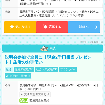
【8月中のスタートOK！急募！】2カ月～ ■ご応募から最短2～
期間
ね。 ※Wワーク希望の方へ 今ご覧のお仕事で希望する勤務時間
3日後に就業が可能です！
と、もう1つのお仕事の勤務時間。 合計で週40時間を超える場
合は応募できません。
履歴書不要
/
40～50代活躍中
/
服装自由
/
シフト勤務
/
10名以
特徴
上の大量募集
/
電話対応なし
/
パソコンスキル不要
気になる！
応募する
詳細へ
掲載日：2026.08.03
未読
説明会参加で全員に【現金2千円相当プレゼン
ト】生活のお手伝い
派遣
職種未経験OK
社会人未経験OK
ブランクOK
WEB登録・面接OK
無資格未経験：時給1500円～ ■週払いOK ■扶養内OK ■日
給与
収1万2000円以上
交通費別途支給あり
交通費全額支給
交通費