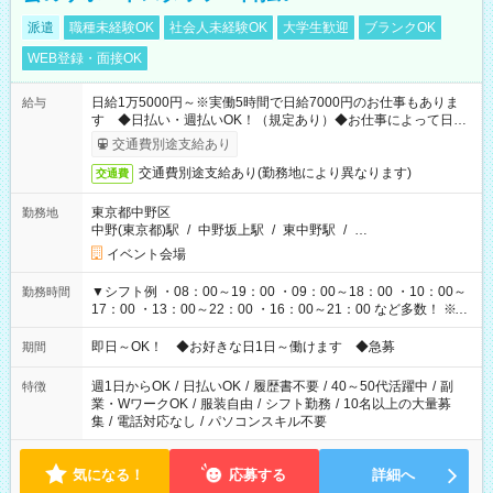
派遣
職種未経験OK
社会人未経験OK
大学生歓迎
ブランクOK
WEB登録・面接OK
日給1万5000円～※実働5時間で日給7000円のお仕事もありま
給与
す ◆日払い・週払いOK！（規定あり）◆お仕事によって日給
も異なります
交通費別途支給あり
交通費別途支給あり(勤務地により異なります)
交通費
東京都中野区
勤務地
中野(東京都)駅
/
中野坂上駅
/
東中野駅
/
…
イベント会場
▼シフト例 ・08：00～19：00 ・09：00～18：00 ・10：00～
勤務時間
17：00 ・13：00～22：00 ・16：00～21：00 など多数！ ※お
仕事により勤務時間が異なります
即日～OK！ ◆お好きな日1日～働けます ◆急募
期間
週1日からOK
/
日払いOK
/
履歴書不要
/
40～50代活躍中
/
副
特徴
業・WワークOK
/
服装自由
/
シフト勤務
/
10名以上の大量募
集
/
電話対応なし
/
パソコンスキル不要
気になる！
応募する
詳細へ