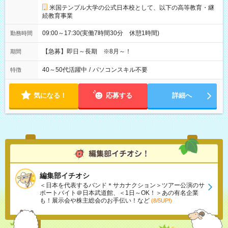
米国テンプル大学の公式日本校として、以下の高等教育・継
続教育事業
09:00～17:30(実働7時間30分 休憩1時間)
勤務時間
【急募】即日～長期 ※8月～！
期間
40～50代活躍中
/
パソコンスキル不要
特徴
気になる！
応募する
詳細へ
編集部イチオシ
＜日本を代表するバンド＊サカナクション＞ツアー公演のサ
ポートバイト＠日本武道館、＜1日～OK！＞あの有名企業
も！展示会や株主総会のお手伝い！など
(8/5UP!)