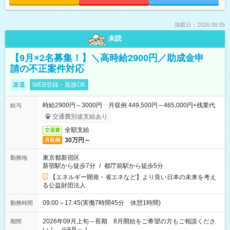
掲載日：2026.08.05
未読
【9月×2名募集！】＼高時給2900円／助成金申
請の不正案件対応
派遣
WEB登録・面接OK
時給2900円～3000円 月収例 449,500円～465,000円+残業代
給与
交通費別途支給あり
全額支給
交通費
30万円～
月収例
東京都新宿区
勤務地
新宿駅から徒歩7分
/
都庁前駅から徒歩5分
【エネルギー開発・省エネなど】より良い日本の未来を考え
る公益財団法人
09:00～17:45(実働7時間45分 休憩1時間)
勤務時間
2026年09月上旬～長期 8月開始をご希望の方もご相談くださ
期間
い！ ※9月～！