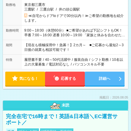
東京都三鷹市
勤務地
三鷹駅
/
三鷹台駅
/
井の頭公園駅
≪自宅からドアtoドアで30分以内！≫ご希望の勤務地を紹介
します。
9:00～18:00（休憩60分） ■ご希望があれば下記シフトもOK！
勤務時間
早番 7:00～16:00 遅番 10:00～19:00 「家族と休みを合わせた
い」 「余裕を持って夕飯の準備がしたい」 「できれば残業はし
たくない」 など、ご希望を教えてくださいね。 ※Wワーク希望
【現在も積極採用中！急募！】2カ月～ ■ご応募から最短2～3
期間
の方へ 今ご覧のお仕事で希望する勤務時間と、もう1つのお仕事
日後の就業も相談可能です！
の勤務時間。 合計で週40時間を超える場合は応募できません。
履歴書不要
/
40～50代活躍中
/
服装自由
/
シフト勤務
/
10名以
特徴
上の大量募集
/
電話対応なし
/
パソコンスキル不要
気になる！
応募する
詳細へ
掲載日：2026.08.05
未読
完全在宅で16時まで！英語&日本語＼EC運営サ
ポート／