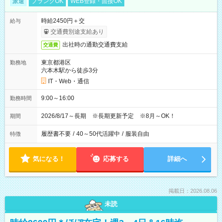
派遣
ブランクOK
WEB登録・面接OK
時給2450円＋交
給与
交通費別途支給あり
出社時の通勤交通費支給
交通費
東京都港区
勤務地
六本木駅から徒歩3分
IT・Web・通信
9:00～16:00
勤務時間
2026/8/17～長期 ※長期更新予定 ※8月～OK！
期間
履歴書不要
/
40～50代活躍中
/
服装自由
特徴
気になる！
応募する
詳細へ
掲載日：2026.08.06
未読