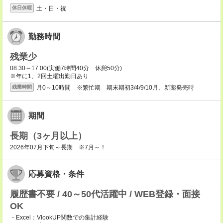
土・日・祝
休日休暇
勤務時間
残業少
08:30～17:00(実働7時間40分 休憩50分)
※年に1、2回土曜出勤日あり
月0～10時間 ※繁忙期 期末期初3/4/9/10月、新薬発売時
残業時間
期間
長期（3ヶ月以上）
2026年07月下旬～長期 ※7月～！
応募資格・条件
履歴書不要 / 40～50代活躍中 / WEB登録・面接
OK
・Excel：VlookUP関数での集計経験