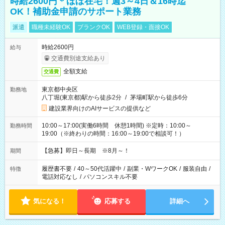
時給2600円＊ほぼ在宅！週3～4日＆16時迄
OK！補助金申請のサポート業務
派遣
職種未経験OK
ブランクOK
WEB登録・面接OK
時給2600円
給与
交通費別途支給あり
全額支給
交通費
東京都中央区
勤務地
八丁堀(東京都)駅から徒歩2分
/
茅場町駅から徒歩6分
建設業界向けのAIサービスの提供など
10:00～17:00(実働6時間 休憩1時間) ※定時：10:00～
勤務時間
19:00（※終わりの時間：16:00～19:00で相談可！）
【急募】即日～長期 ※8月～！
期間
履歴書不要
/
40～50代活躍中
/
副業・WワークOK
/
服装自由
/
特徴
電話対応なし
/
パソコンスキル不要
気になる！
応募する
詳細へ