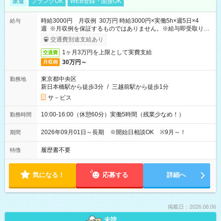
派遣
ブランクOK
WEB登録・面接OK
時給3000円 月収例 30万円 時給3000円×実働5h×週5日×4
給与
週 ※月収例を保証するものではありません。※給与即受取りサ
ービス利用可（利用条件有）
交通費別途支給あり
1ヶ月3万円を上限として実費支給
交通費
30万円～
月収例
東京都中央区
勤務地
新日本橋駅から徒歩3分
/
三越前駅から徒歩1分
サ－ビス
10:00-16:00（休憩60分）実働5時間（残業少なめ！）
勤務時間
2026年09月01日～長期 ※開始日相談OK ※9月～！
期間
履歴書不要
特徴
気になる！
応募する
詳細へ
掲載日：2026.08.06
未読