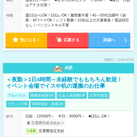
激短1日～OK！ ■もちろん即日スタートもOK！ ■曜日・日数
期間
はアナタ次第！
週1日からOK
/
日払いOK
/
履歴書不要
/
40～50代活躍中
/
副
特徴
業・WワークOK
/
シフト勤務
/
10名以上の大量募集
/
電話対応
なし
/
パソコンスキル不要
気になる！
応募する
詳細へ
掲載日：2026.08.05
未読
＜夜勤＞1日4時間～未経験でももちろん歓迎！
イベント会場でイスや机の運搬のお仕事
アルバイト
職種未経験OK
社会人未経験OK
大学生歓迎
ブランクOK
WEB登録・面接OK
日給：12500円～ 半日：5000円～ ■日払いOK！
給与
交通費別途支給あり
交通費規定支給
交通費