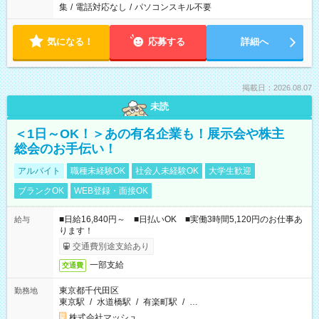
集
/
電話対応なし
/
パソコンスキル不要
気になる！
応募する
詳細へ
掲載日：2026.08.07
未読
＜1日～OK！＞あの有名企業も！展示会や株主
総会のお手伝い！
アルバイト
職種未経験OK
社会人未経験OK
大学生歓迎
ブランクOK
WEB登録・面接OK
■日給16,840円～ ■日払いOK ■実働3時間5,120円のお仕事あ
給与
ります！
交通費別途支給あり
一部支給
交通費
東京都千代田区
勤務地
東京駅
/
水道橋駅
/
有楽町駅
/
…
株式会社マッシュ