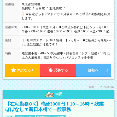
東京都豊島区
勤務地
巣鴨駅
/
目白駅
/
北池袋駅
/
…
≪自宅からドアtoドアで30分以内！≫ご希望の勤務地を紹介
します。
9:00～18:00（休憩60分） ■ご希望があれば下記シフトもOK！
勤務時間
早番 7:00～16:00 遅番 10:00～19:00 夜勤 16:30～翌9:30 「家族
と休みを合わせたい」 「余裕を持って夕飯の準備がしたい」
「できれば残業はしたくない」 など、ご希望を教えてください
【8月中のスタートOK！急募！】2カ月～ ■ご応募から最短2～
期間
ね。 ※Wワーク希望の方へ 今ご覧のお仕事で希望する勤務時間
3日後に就業が可能です！
と、もう1つのお仕事の勤務時間。 合計で週40時間を超える場
合は応募できません。
履歴書不要
/
40～50代活躍中
/
服装自由
/
シフト勤務
/
10名以
特徴
上の大量募集
/
電話対応なし
/
パソコンスキル不要
気になる！
応募する
詳細へ
掲載日：2026.08.07
未読
【在宅勤務OK】時給3000円！10～16時＊残業
ほぼなし▼新日本橋で一般事務