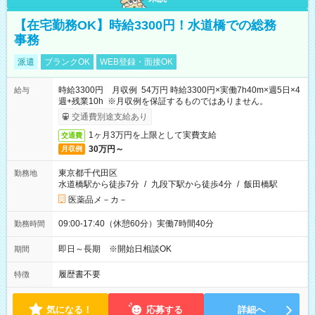
【在宅勤務OK】時給3300円！水道橋での総務
事務
派遣
ブランクOK
WEB登録・面接OK
時給3300円 月収例 54万円 時給3300円×実働7h40m×週5日×4
給与
週+残業10h ※月収例を保証するものではありません。
交通費別途支給あり
1ヶ月3万円を上限として実費支給
交通費
30万円～
月収例
東京都千代田区
勤務地
水道橋駅から徒歩7分
/
九段下駅から徒歩4分
/
飯田橋駅
医薬品メ－カ－
09:00-17:40（休憩60分）実働7時間40分
勤務時間
即日～長期 ※開始日相談OK
期間
履歴書不要
特徴
気になる！
応募する
詳細へ