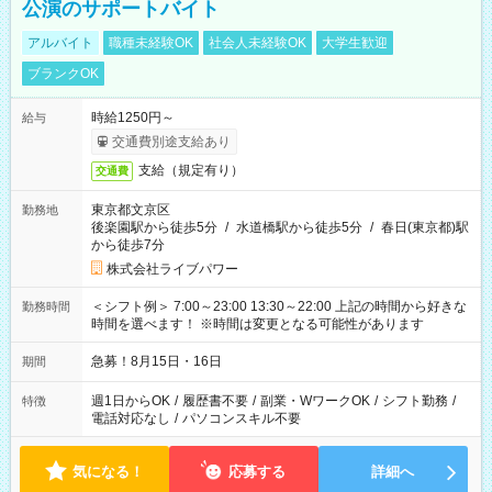
公演のサポートバイト
アルバイト
職種未経験OK
社会人未経験OK
大学生歓迎
ブランクOK
時給1250円～
給与
交通費別途支給あり
支給（規定有り）
交通費
東京都文京区
勤務地
後楽園駅から徒歩5分
/
水道橋駅から徒歩5分
/
春日(東京都)駅
から徒歩7分
株式会社ライブパワー
＜シフト例＞ 7:00～23:00 13:30～22:00 上記の時間から好きな
勤務時間
時間を選べます！ ※時間は変更となる可能性があります
急募！8月15日・16日
期間
週1日からOK
/
履歴書不要
/
副業・WワークOK
/
シフト勤務
/
特徴
電話対応なし
/
パソコンスキル不要
気になる！
応募する
詳細へ