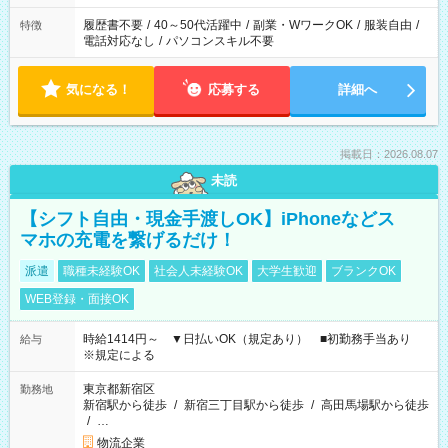
履歴書不要
/
40～50代活躍中
/
副業・WワークOK
/
服装自由
/
特徴
電話対応なし
/
パソコンスキル不要
気になる！
応募する
詳細へ
掲載日：2026.08.07
未読
【シフト自由・現金手渡しOK】iPhoneなどス
マホの充電を繋げるだけ！
派遣
職種未経験OK
社会人未経験OK
大学生歓迎
ブランクOK
WEB登録・面接OK
時給1414円～ ▼日払いOK（規定あり） ■初勤務手当あり
給与
※規定による
東京都新宿区
勤務地
新宿駅から徒歩
/
新宿三丁目駅から徒歩
/
高田馬場駅から徒歩
/
…
物流企業