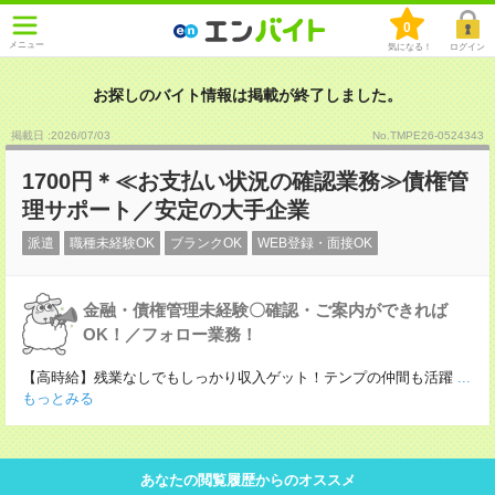
0
メニュー
気になる！
ログイン
お探しのバイト情報は掲載が終了しました。
掲載日 :2026
/
07
/
03
No.TMPE26-0524343
1700円＊≪お支払い状況の確認業務≫債権管
理サポート／安定の大手企業
派遣
職種未経験OK
ブランクOK
WEB登録・面接OK
金融・債権管理未経験〇確認・ご案内ができれば
OK！／フォロー業務！
【高時給】残業なしでもしっかり収入ゲット！テンプの仲間も活躍
...
もっとみる
あなたの閲覧履歴からのオススメ