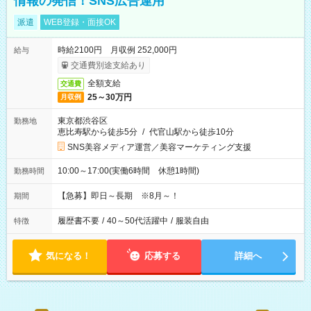
情報の発信！SNS広告運用
派遣
WEB登録・面接OK
時給2100円 月収例 252,000円
給与
交通費別途支給あり
全額支給
交通費
25～30万円
月収例
東京都渋谷区
勤務地
恵比寿駅から徒歩5分
/
代官山駅から徒歩10分
SNS美容メディア運営／美容マーケティング支援
10:00～17:00(実働6時間 休憩1時間)
勤務時間
【急募】即日～長期 ※8月～！
期間
履歴書不要
/
40～50代活躍中
/
服装自由
特徴
気になる！
応募する
詳細へ