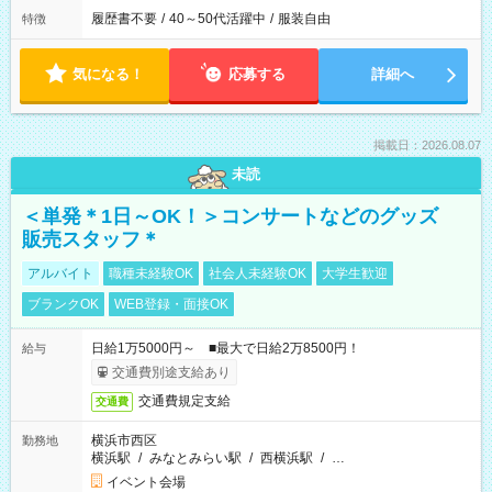
履歴書不要
/
40～50代活躍中
/
服装自由
特徴
気になる！
応募する
詳細へ
掲載日：2026.08.07
未読
＜単発＊1日～OK！＞コンサートなどのグッズ
販売スタッフ＊
アルバイト
職種未経験OK
社会人未経験OK
大学生歓迎
ブランクOK
WEB登録・面接OK
日給1万5000円～ ■最大で日給2万8500円！
給与
交通費別途支給あり
交通費規定支給
交通費
横浜市西区
勤務地
横浜駅
/
みなとみらい駅
/
西横浜駅
/
…
イベント会場