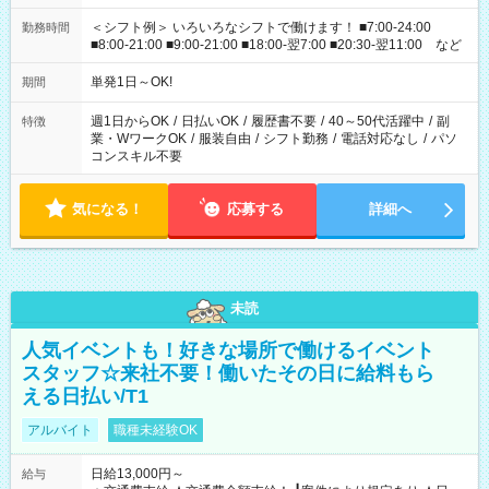
＜シフト例＞ いろいろなシフトで働けます！ ■7:00-24:00
勤務時間
■8:00-21:00 ■9:00-21:00 ■18:00-翌7:00 ■20:30-翌11:00 など
単発1日～OK!
期間
週1日からOK
/
日払いOK
/
履歴書不要
/
40～50代活躍中
/
副
特徴
業・WワークOK
/
服装自由
/
シフト勤務
/
電話対応なし
/
パソ
コンスキル不要
気になる！
応募する
詳細へ
未読
人気イベントも！好きな場所で働けるイベント
スタッフ☆来社不要！働いたその日に給料もら
える日払い/T1
アルバイト
職種未経験OK
日給13,000円～
給与