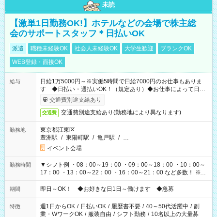
未読
【激単1日勤務OK!】ホテルなどの会場で株主総
会のサポートスタッフ＊日払いOK
派遣
職種未経験OK
社会人未経験OK
大学生歓迎
ブランクOK
WEB登録・面接OK
日給1万5000円～※実働5時間で日給7000円のお仕事もありま
給与
す ◆日払い・週払いOK！（規定あり）◆お仕事によって日給
も異なります
交通費別途支給あり
交通費別途支給あり(勤務地により異なります)
交通費
東京都江東区
勤務地
豊洲駅
/
東陽町駅
/
亀戸駅
/
…
イベント会場
▼シフト例 ・08：00～19：00 ・09：00～18：00 ・10：00～
勤務時間
17：00 ・13：00～22：00 ・16：00～21：00 など多数！ ※お
仕事により勤務時間が異なります
即日～OK！ ◆お好きな日1日～働けます ◆急募
期間
週1日からOK
/
日払いOK
/
履歴書不要
/
40～50代活躍中
/
副
特徴
業・WワークOK
/
服装自由
/
シフト勤務
/
10名以上の大量募