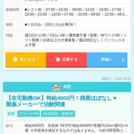
■シフト例 ・07:00～19:30 ・09:00～12:00 ・10:00～17:00 ・
勤務時間
18:00～23:00 ・19:00～07:00 ・20:00～09:00 ・22:00～06:00
etc ★最短で3時間で5,120円のお仕事から 15時間で2万円近く稼
げるお仕事も！ ご希望のお時間に合わせてご紹介！ ※シフトは
■１日のみ・1回だけお仕事OK！
期間
現場によって異なります。 ※勿論、休憩時間はあるのでご安心
ください！
週1日からOK
/
日払いOK
/
履歴書不要
/
副業・WワークOK
/
シ
特徴
フト勤務
/
10名以上の大量募集
/
電話対応なし
/
パソコンスキ
ル不要
気になる！
応募する
詳細へ
掲載日：2026.08.08
未読
【在宅勤務OK】時給4000円！残業ほぼなし▼
製薬メーカーで治験関連
派遣
ブランクOK
WEB登録・面接OK
時給4000円 月収例 58万円 時給4000円×実働7h15m×週5日×4
給与
週 ※月収例を保証するものではありません。※給与即受取りサ