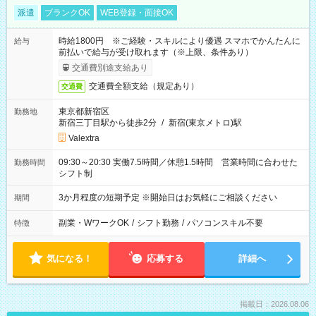
派遣
ブランクOK
WEB登録・面接OK
時給1800円 ※ご経験・スキルにより優遇 スマホでかんたんに
給与
前払いで給与が受け取れます（※上限、条件あり）
交通費別途支給あり
交通費全額支給（規定あり）
交通費
東京都新宿区
勤務地
新宿三丁目駅から徒歩2分
/
新宿(東京メトロ)駅
Valextra
09:30～20:30 実働7.5時間／休憩1.5時間 営業時間に合わせた
勤務時間
シフト制
3か月程度の短期予定 ※開始日はお気軽にご相談ください
期間
副業・WワークOK
/
シフト勤務
/
パソコンスキル不要
特徴
気になる！
応募する
詳細へ
掲載日：2026.08.06