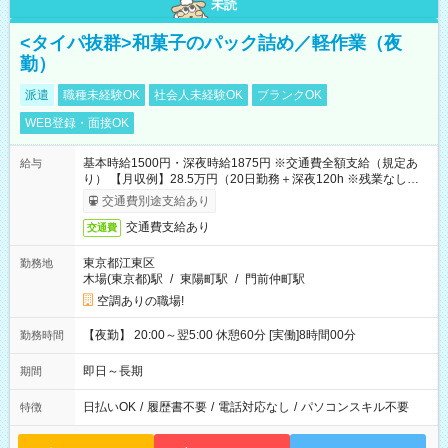
未読
<タイパ抜群>和菓子のパック詰め／軽作業（夜
勤）
派遣
職種未経験OK
社会人未経験OK
ブランクOK
WEB登録・面接OK
基本時給1500円・深夜時給1875円 ※交通費全額支給（規定あ
給与
り） 【月収例】28.5万円（20日勤務＋深夜120h ※残業なしの場
合）
交通費別途支給あり
交通費支給あり
交通費
東京都江東区
勤務地
木場(東京都)駅
/
東陽町駅
/
門前仲町駅
空調ありの職場!
【夜勤】 20:00～翌5:00 休憩60分 [実働]8時間00分
勤務時間
即日～長期
期間
日払いOK
/
履歴書不要
/
電話対応なし
/
パソコンスキル不要
特徴