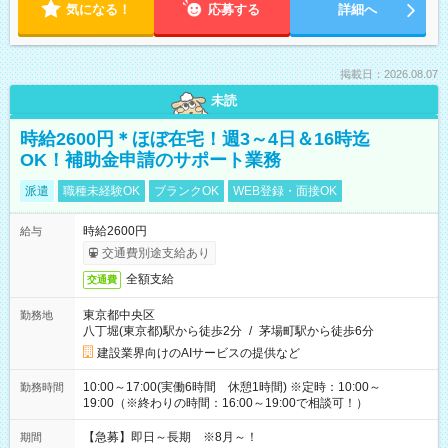
気になる！
応募する
詳細へ
掲載日：2026.08.07
未読
時給2600円＊ほぼ在宅！週3～4日＆16時迄
OK！補助金申請のサポート業務
派遣
職種未経験OK
ブランクOK
WEB登録・面接OK
時給2600円
給与
交通費別途支給あり
全額支給
交通費
東京都中央区
勤務地
八丁堀(東京都)駅から徒歩2分
/
茅場町駅から徒歩6分
建設業界向けのAIサービスの提供など
10:00～17:00(実働6時間 休憩1時間) ※定時：10:00～
勤務時間
19:00（※終わりの時間：16:00～19:00で相談可！）
【急募】即日～長期 ※8月～！
期間