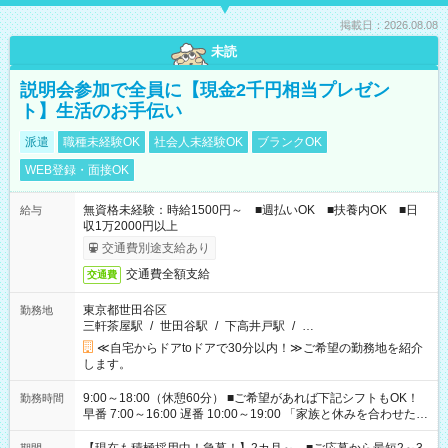
掲載日：2026.08.08
未読
説明会参加で全員に【現金2千円相当プレゼン
ト】生活のお手伝い
派遣
職種未経験OK
社会人未経験OK
ブランクOK
WEB登録・面接OK
無資格未経験：時給1500円～ ■週払いOK ■扶養内OK ■日
給与
収1万2000円以上
交通費別途支給あり
交通費全額支給
交通費
東京都世田谷区
勤務地
三軒茶屋駅
/
世田谷駅
/
下高井戸駅
/
…
≪自宅からドアtoドアで30分以内！≫ご希望の勤務地を紹介
します。
9:00～18:00（休憩60分） ■ご希望があれば下記シフトもOK！
勤務時間
早番 7:00～16:00 遅番 10:00～19:00 「家族と休みを合わせた
い」 「余裕を持って夕飯の準備がしたい」 「できれば残業はし
たくない」 など、ご希望を教えてくださいね。 ※Wワーク希望