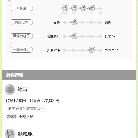
年齢層
20代
30
40
50
60
男女比率
女性
男性
職場の様子
活気あり
しずか
仕事の仕方
テキパキ
コツコツ
募集情報
給与
時給1700円 月収例 272,000円
交通費別途支給あり
全額支給
交通費
勤務地