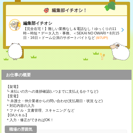
編集部イチオシ
【完全在宅！】難しい業務なし＆電話なし！ゆっくりの11
時～時短＊データ入力・事務、＜SEKAI NO OWARI＊8月15
日・16日＞ドーム公演のサポートバイトなど
(8/7UP!)
お仕事の概要
【架電】
┗ 未払いの方への進捗確認(いつまでに支払えるか？など)
【受電】
┗ 弁護士・仲介業者からの問い合わせ(支払期日・状況 など)
＊対応内容の入力
＊ファイル・文書管理、スキャニング など
【OAスキル】
＊入力・修正ができればOK！
職場の雰囲気