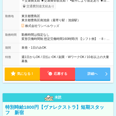
＋交通費支給 ★交通費全額支給！ ┗案件により規定あり ★日払
いOK！（規定あり） ┗働いたその日に現金GET♪ お仕事後はコ
交通費別途支給あり
ンビニATMから 日払い分を引き落とせます！ 【試用期間】試
用期間なし
東京都豊島区
勤務地
東京都豊島区南池袋（最寄り駅：池袋駅）
株式会社ワンベルウッズ
勤務時間は指定なし
勤務時間
変形労働時間制 想定労働時間160時間/月 【シフト例】 ・8：00
～21：00
単発・1日のみOK
期間
週1日からOK / 日払いOK / 副業・WワークOK / 10名以上の大量
特徴
募集
気になる！
応募する
詳細へ
未読
特別時給1800円【ヴァレクストラ】短期スタッ
フ 新宿