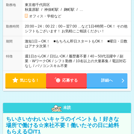
東京都千代田区
勤務地
秋葉原駅
/
神保町駅
/
麹町駅
/
…
オフィス・学校など
20:00～24：00 22：00～翌7:00 …など1日4時間～OK！ その他
勤務時間
シフトもございます！ お気軽にご相談ください！
激短1日～OK！ ■もちろん即日スタートもOK！ ■曜日・日数
期間
はアナタ次第！
週1日からOK
/
日払いOK
/
履歴書不要
/
40～50代活躍中
/
副
特徴
業・WワークOK
/
シフト勤務
/
10名以上の大量募集
/
電話対応
なし
/
パソコンスキル不要
気になる！
応募する
詳細へ
未読
ちいさいかわいいキャラのイベントも！好きな
場所で働ける☆来社不要！働いたその日に給料
もらえる◎/T1