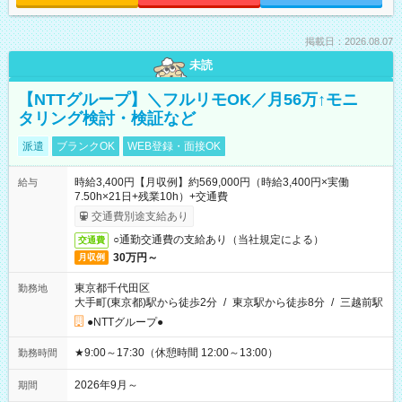
掲載日：2026.08.07
未読
【NTTグループ】＼フルリモOK／月56万↑モニ
タリング検討・検証など
派遣
ブランクOK
WEB登録・面接OK
時給3,400円【月収例】約569,000円（時給3,400円×実働
給与
7.50h×21日+残業10h）+交通費
交通費別途支給あり
○通勤交通費の支給あり（当社規定による）
交通費
30万円～
月収例
東京都千代田区
勤務地
大手町(東京都)駅から徒歩2分
/
東京駅から徒歩8分
/
三越前駅
●NTTグループ●
★9:00～17:30（休憩時間 12:00～13:00）
勤務時間
2026年9月～
期間