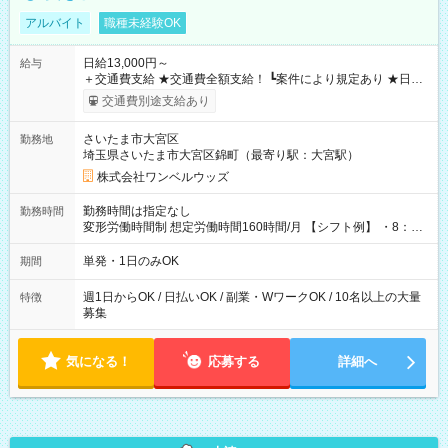
アルバイト
職種未経験OK
日給13,000円～
給与
＋交通費支給 ★交通費全額支給！ ┗案件により規定あり ★日払
いOK！（規定あり） ┗働いたその日に現金GET♪ お仕事後はコ
交通費別途支給あり
ンビニATMから 日払い分を引き落とせます！ 【試用期間】試
用期間なし
さいたま市大宮区
勤務地
埼玉県さいたま市大宮区錦町（最寄り駅：大宮駅）
株式会社ワンベルウッズ
勤務時間は指定なし
勤務時間
変形労働時間制 想定労働時間160時間/月 【シフト例】 ・8：00
～21：00
単発・1日のみOK
期間
週1日からOK / 日払いOK / 副業・WワークOK / 10名以上の大量
特徴
募集
気になる！
応募する
詳細へ