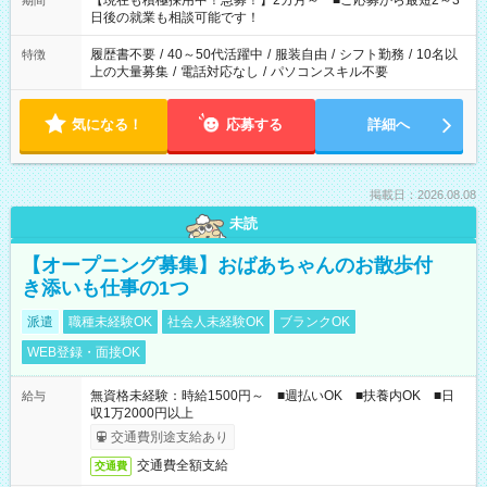
【現在も積極採用中！急募！】2カ月～ ■ご応募から最短2～3
期間
の方へ 今ご覧のお仕事で希望する勤務時間と、もう1つのお仕事
日後の就業も相談可能です！
の勤務時間。 合計で週40時間を超える場合は応募できません。
履歴書不要
/
40～50代活躍中
/
服装自由
/
シフト勤務
/
10名以
特徴
上の大量募集
/
電話対応なし
/
パソコンスキル不要
気になる！
応募する
詳細へ
掲載日：2026.08.08
未読
【オープニング募集】おばあちゃんのお散歩付
き添いも仕事の1つ
派遣
職種未経験OK
社会人未経験OK
ブランクOK
WEB登録・面接OK
無資格未経験：時給1500円～ ■週払いOK ■扶養内OK ■日
給与
収1万2000円以上
交通費別途支給あり
交通費全額支給
交通費