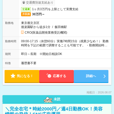
ービス利用可（利用条件有）
交通費別途支給あり
1ヶ月3万円を上限として実費支給
交通費
30万円～
月収例
東京都文京区
勤務地
後楽園駅から徒歩1分
/
飯田橋駅
CRO(医薬品開発業務受託機関)
09:00-17:15（休憩60分）実働7時間15分（残業少なめ！） 勤務
勤務時間
時間を下記の範囲で調整することも可能です。 ・勤務開始時
間 09:00～10:00 ・勤務終了時間 16:00～17:15 ・実働
05:00～07:15
即日～長期 ※開始日相談OK
期間
履歴書不要
特徴
気になる！
応募する
詳細へ
掲載日：2026.08.07
未読
＼完全在宅＊時給2000円／週4日勤務OK！美容